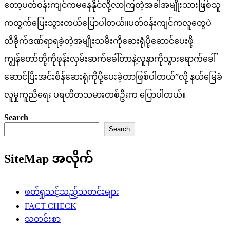
တော့ပတ်ဝန်းကျင်ကမနေနိုင်လို့လာကြတဲ့အခါအမျိုးသားဖြစ်သူ
ကထွက်ပြေးသွားတယ်ပြောပါတယ်။ပတ်ဝန်းကျင်ကလူတွေပဲ
ထိခိုက်ဒဏ်ရာရခဲ့တဲ့အမျိုးသမီးကိုဆေးရုံပို့ဆောင်ပေးဖို့
ကျွန်တော်တို့ကိုဖုန်းလှမ်းဆက်ခေါ်တာနဲ့လူနာကိုသွားရောက်ခေါ်
ဆောင်ပြီးအင်းစိန်ဆေးရုံကိုပို့ပေးခဲ့တာဖြစ်ပါတယ်”လို့ နယ်မြေခံ
လူမှုကူညီရေး ပရဟိတသမားတစ်ဦးက ပြောပါတယ်။
Search
Search
SiteMap အလိုက်
ဖတ်ရှုသင့်သည့်သတင်းများ
FACT CHECK
သတင်းစာ