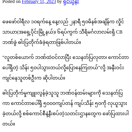
Posted on
February 11, 2023
by
ရှင်ယွန်း
ဖေဖော်ဝါရီလ ၁၀ရက်နေ့ နေ့လည် ၂နာရီ ၅၀မိနစ်အချိန်က လှိုင်
သာယာ(အရှေ့ပိုင်းမြို့နယ်)၊ ၆ရပ်ကွက် သီရိမင်္ဂလာလမ်းရှိ CB
ဘဏ်ခွဲ ဓါးပြတိုက်ခံခဲ့ရတာဖြစ်ပါတယ်။
“လူတစ်ယောက် ဘဏ်ထဲဝင်လာပြီး သေနတ်ပြလုတာ၊ ကောင်တာ
ပေါ်ရှိတဲ့ သိန်း ၅၀ပါသွားတယ်လို့ပြောနေကြတယ်”လို့ အနီးဝင်း
ကျင်နေသူတစ်ဦးက ဆိုပါတယ်။
ဓါးပြတိုက်မှုကျူးလွန်ခဲ့သူသူ ဘဏ်ဝန်ထမ်းများကို သေနတ်ပြ
ကာ ကောင်တာပေါ်ရှိ ၅၀၀၀ကျပ်တန် ကျပ်သိန်း ၅၀ကို လုယူသွား
ခဲ့တယ်လို့ စစ်ကောင်စီနဲ့နီးစပ်တဲ့သတင်းဌာနတွေက ဖော်ပြထားပါ
တယ်။