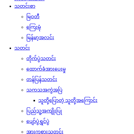
သတင်းစာ
မြဝတီ
ကြေးမုံ
မြန်မာ့အလင်း
သတင်း
တိုက်ပွဲသတင်း
ထောက်ခံအားပေးမှု
တန်ပြန်သတင်း
သကသအကွဲအပြဲ
သူတို့ပြောတဲ့ သူတို့အကြောင်း
ပြည်သူ့အကျိုးပြု
ပျော်ပွဲရွှင်ပွဲ
အားကစားသတင်း