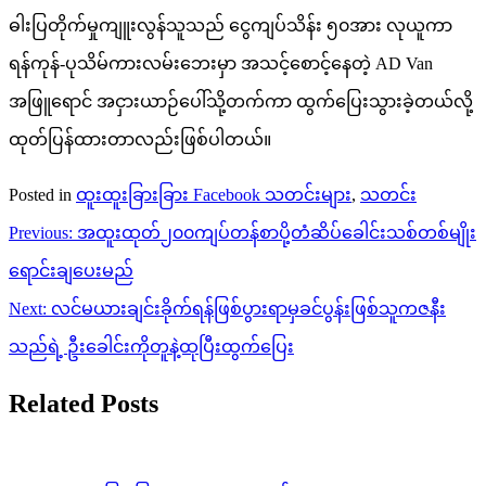
ဓါးပြတိုက်မှုကျူးလွန်သူသည် ငွေကျပ်သိန်း ၅၀အား လုယူကာ
ရန်ကုန်-ပုသိမ်ကားလမ်းဘေးမှာ အသင့်စောင့်နေတဲ့ AD Van
အဖြူရောင် အငှားယာဉ်ပေါ်သို့တက်ကာ ထွက်ပြေးသွားခဲ့တယ်လို့
ထုတ်ပြန်ထားတာလည်းဖြစ်ပါတယ်။
Posted in
ထူးထူးခြားခြား Facebook သတင်းများ
,
သတင်း
Post
Previous:
အထူးထုတ်၂၀၀ကျပ်တန်စာပို့တံဆိပ်ခေါင်းသစ်တစ်မျိုး
navigation
ရောင်းချပေးမည်
Next:
လင်မယားချင်းခိုက်ရန်ဖြစ်ပွားရာမှခင်ပွန်းဖြစ်သူကဇနီး
သည်ရဲ့ ဦးခေါင်းကိုတူနဲ့ထုပြီးထွက်ပြေး
Related Posts