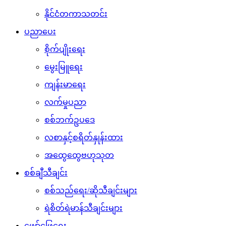
နိုင်ငံတကာသတင်း
ပညာပေး
စိုက်ပျိုးရေး
မွေးမြူရေး
ကျန်းမာရေး
လက်မှုပညာ
စစ်ဘက်ဥပဒေ
လစာနှင့်စရိတ်နှုန်းထား
အထွေထွေဗဟုသုတ
စစ်ချီသီချင်း
စစ်သည်ရေး/ဆိုသီချင်းများ
ရဲစိတ်ရဲမာန်သီချင်းများ
ဖျော်ဖြေရေး