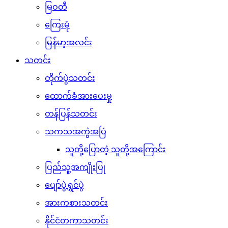
မြဝတီ
ကြေးမုံ
မြန်မာ့အလင်း
သတင်း
တိုက်ပွဲသတင်း
ထောက်ခံအားပေးမှု
တန်ပြန်သတင်း
သကသအကွဲအပြဲ
သူတို့ပြောတဲ့ သူတို့အကြောင်း
ပြည်သူ့အကျိုးပြု
ပျော်ပွဲရွှင်ပွဲ
အားကစားသတင်း
နိုင်ငံတကာသတင်း