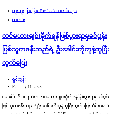
ထူးထူးခြားခြား Facebook သတင်းများ
သတင်း
လင်မယားချင်းခိုက်ရန်ဖြစ်ပွားရာမှခင်ပွန်း
ဖြစ်သူကဇနီးသည်ရဲ့ ဦးခေါင်းကိုတူနဲ့ထုပြီး
ထွက်ပြေး
ရှင်ယွန်း
February 11, 2023
ဖေဖေါ်ဝါရီ ၁၀ရက်က လင်မယားချင်းခိုက်ရန်ဖြစ်ပွားရာမှခင်ပွန်း
ဖြစ်သူကဇနီးသည်ရဲ့ဦးခေါင်းကိုတူနဲ့ထုပြီးထွက်ပြေးတိမ်းရှောင်