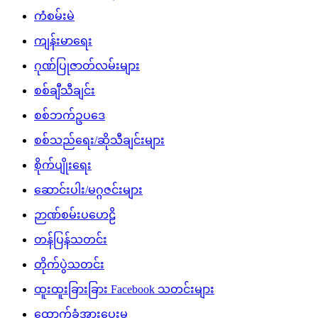
ကံစမ်းမဲ
ကျန်းမာရေး
ဂုဏ်ပြုဇာတ်လမ်းများ
စစ်ချီသီချင်း
စစ်ဘက်ဥပဒေ
စစ်သည်ရေး/ဆိုသီချင်းများ
စိုက်ပျိုးရေး
ဆောင်းပါး/မဂ္ဂဇင်းများ
ဉာဏ်စမ်းပဟေဠိ
တန်ပြန်သတင်း
တိုက်ပွဲသတင်း
ထူးထူးခြားခြား Facebook သတင်းများ
ထောက်ခံအားပေးမှု