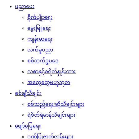
ပညာပေး
စိုက်ပျိုးရေး
မွေးမြူရေး
ကျန်းမာရေး
လက်မှုပညာ
စစ်ဘက်ဥပဒေ
လစာနှင့်စရိတ်နှုန်းထား
အထွေထွေဗဟုသုတ
စစ်ချီသီချင်း
စစ်သည်ရေး/ဆိုသီချင်းများ
ရဲစိတ်ရဲမာန်သီချင်းများ
ဖျော်ဖြေရေး
ဂုဏ်ပြုဇာတ်လမ်းများ