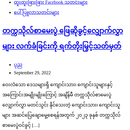
ထူးထူးခြားခြား Facebook သတင်းများ
ပေါ်ပြူလာသတင်းများ
တက္ကသိုလ်စာမေးပွဲ ဖြေဆိုခွင့်လျှောက်လွှာ
များ လက်ခံခြင်းကို ရက်တိုးမြှင့်သတ်မှတ်
ပုည
September 29, 2022
ဝေးလံသော ဒေသများရှိ ကျောင်းသား၊ ကျောင်းသူများနှင့်
အကြောင်းအမျိုးမျိုးကြောင့် အချိန်မီ တက္ကသိုလ်စာမေးပွဲ
လျှောက်လွှာ မတင်သွင်း နိုင်သေးတဲ့ ကျောင်းသား၊ ကျောင်းသူ
များ အဆင်ပြေချောမွေ့စေရန်အတွက် ၂၀၂၃ ခုနှစ် တက္ကသိုလ်
စာမေးပွဲဝင်ခွင့် […]