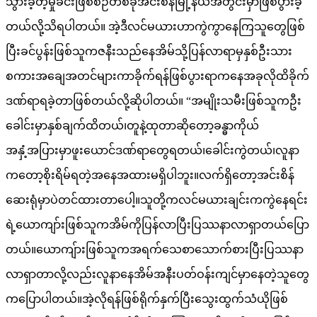
သွားခဲ့တဲ့မှုခင်းဖြစ်စဉ်တစ်ခုအင်းစိန်မြို့နယ်အတွင်းမှာဖြစ်ပွားခဲ့
တယ်လို့သိရပါတယ်။ အဲ့ဒီလင်မယားဟာကွဲကွာနေကြသူတွေဖြစ်
ပြီးခင်ပွန်းဖြစ်သူကဇနီးသည်နေအိမ်သို့ပြန်လာရာမှနှစ်ဦးသား
စကားအချေအတင်များကာခိုက်ရန်ဖြစ်ပွားရာကနေအခုလိုထိခိုက်
ဒဏ်ရာရခဲ့တာဖြစ်တယ်လို့ဆိုပါတယ်။ “အမျိုးသမီးဖြစ်သူကဦး
ခေါင်းမှာနှစ်ချက်ထိတယ်၊တူနဲ့ထုတာဆိုတော့ခန္ဓာကိုယ်
အနှံ့အပြားမှာဖူးယောင်ဒဏ်ရာတွေရတယ်၊ခေါင်းကွဲတယ်၊လူနာ
ကတော့စိုးရိမ်ရတဲ့အနေအထားမရှိပါဘူး။လက်ရှိတော့အင်းစိန်
ဆေးရုံမှာပဲတင်ထားတာပေါ့။သူတို့ကလင်မယားချင်းကကွဲနေရင်း
ရဲ့ယောကျာ်းဖြစ်သူကအိမ်ကိုပြန်လာပြီးပြဿနာလာရှာတယ်ပြော
တယ်။ယောကျ်ားဖြစ်သူကအရက်သေစာသောက်စားပြီးပြဿနာ
လာရှာတာလို့လည်းလူနာနေအိမ်အနီးပတ်ဝန်းကျင်မှာနေတဲ့သူတွေ
ကပြောပါတယ်။အဲ့လိုရန်ဖြစ်ရိုက်နှက်ပြီးသွေးထွက်သံယိုဖြစ်