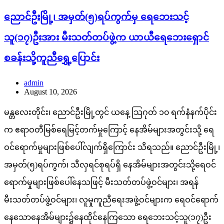
ညောင်ဦးမြို့၊ အမှတ်(၅)ရပ်ကွက်မှ ရေဘေးသင့်
သူ(၁၇)ဦးအား မီးသတ်တပ်ဖွဲ့က ယာယီရေဘေးရှောင်
စခန်းသို့ကူညီရွှေ့ပြောင်း
admin
August 10, 2026
မန္တလေးတိုင်း၊ ညောင်ဦးမြို့တွင် ယနေ့ သြဂုတ် ၁၀ ရက်နံနက်ပိုင်း
က ဧရာဝတီမြစ်ရေမြင့်တက်မှုကြောင့် နေအိမ်များအတွင်းသို့ ရေ
ဝင်ရောက်မှုများဖြစ်ပေါ်လျက်ရှိကြောင်း သိရသည်။ ညောင်ဦးမြို့၊
အမှတ်(၅)ရပ်ကွက်၊ သီလှရင်စုရပ်ရှိ နေအိမ်များအတွင်းသို့ရေဝင်
ရောက်မှုများဖြစ်ပေါ်နေသဖြင့် မီးသတ်တပ်ဖွဲ့ဝင်များ၊ အရန်
မီးသတ်တပ်ဖွဲ့ဝင်များ၊ လူမှုကူညီရေးအဖွဲ့ဝင်များက ရေဝင်ရောက်
နေသောနေအိမ်များ၌နေထိုင်နေကြသော ရေဘေးသင့်သူ(၁၇)ဦး