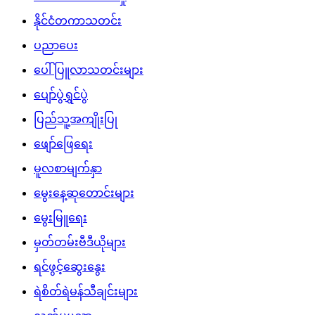
နိုင်ငံတကာသတင်း
ပညာပေး
ပေါ်ပြူလာသတင်းများ
ပျော်ပွဲရွှင်ပွဲ
ပြည်သူ့အကျိုးပြု
ဖျော်ဖြေရေး
မူလစာမျက်နှာ
မွေးနေ့ဆုတောင်းများ
မွေးမြူရေး
မှတ်တမ်းဗီဒီယိုများ
ရင်ဖွင့်ဆွေးနွေး
ရဲစိတ်ရဲမန်သီချင်းများ