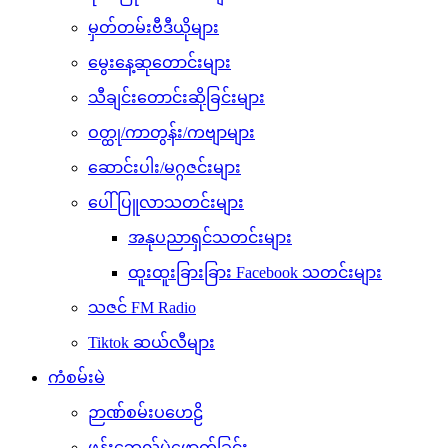
မှတ်တမ်းဗီဒီယိုများ
မွေးနေ့ဆုတောင်းများ
သီချင်းတောင်းဆိုခြင်းများ
ဝတ္ထု/ကာတွန်း/ကဗျာများ
ဆောင်းပါး/မဂ္ဂဇင်းများ
ပေါ်ပြူလာသတင်းများ
အနုပညာရှင်သတင်းများ
ထူးထူးခြားခြား Facebook သတင်းများ
သဇင် FM Radio
Tiktok ဆယ်လီများ
ကံစမ်းမဲ
ဉာဏ်စမ်းပဟေဠိ
ဖုန်းဘေလ်မဲဖောက်ခြင်း