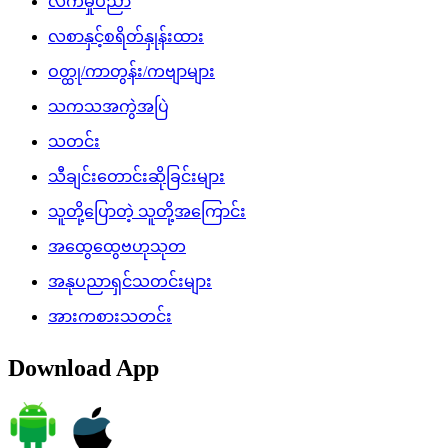
လက်မှုပညာ
လစာနှင့်စရိတ်နှုန်းထား
ဝတ္ထု/ကာတွန်း/ကဗျာများ
သကသအကွဲအပြဲ
သတင်း
သီချင်းတောင်းဆိုခြင်းများ
သူတို့ပြောတဲ့ သူတို့အကြောင်း
အထွေထွေဗဟုသုတ
အနုပညာရှင်သတင်းများ
အားကစားသတင်း
Download App