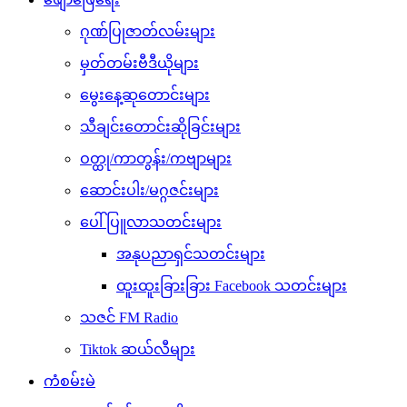
ဂုဏ်ပြုဇာတ်လမ်းများ
မှတ်တမ်းဗီဒီယိုများ
မွေးနေ့ဆုတောင်းများ
သီချင်းတောင်းဆိုခြင်းများ
ဝတ္ထု/ကာတွန်း/ကဗျာများ
ဆောင်းပါး/မဂ္ဂဇင်းများ
ပေါ်ပြူလာသတင်းများ
အနုပညာရှင်သတင်းများ
ထူးထူးခြားခြား Facebook သတင်းများ
သဇင် FM Radio
Tiktok ဆယ်လီများ
ကံစမ်းမဲ