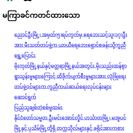
မကြာခင်ကတင်ထားသော
ညောင်ဦးမြို့၊ အမှတ်(၅)ရပ်ကွက်မှ ရေဘေးသင့်သူ(၁၇)ဦး
အား မီးသတ်တပ်ဖွဲ့က ယာယီရေဘေးရှောင်စခန်းသို့ကူညီ
ရွှေ့ပြောင်း
မိုးကုတ်မြို့နယ်နှင့်မတ္တရာမြို့နယ်အတွင်း မိုးသည်းထန်စွာ
ရွာသွန်းမှုများကြောင့် ထိခိုက်ပျက်စီးမှုများအား လုံခြုံရေး
တပ်ဖွဲ့ဝင်များက ကူညီကယ်ဆယ်ရေးလုပ်ငန်းများ
ဆောင်ရွက်
ပြည်သူချစ်တဲ့စစ်မှုထမ်း
နိုင်ငံတော်သမ္မတ ဦးမင်းအောင်လှိုင် ဟင်္သာတမြို့၊ မအူပင်
မြို့နှင့် ပုသိမ်မြို့တို့ရှိ တက္ကသိုလ်များနှင့် ခရိုင်အားကစား