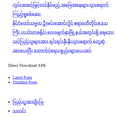
ကွင်းအဆင့်မြှင့်တင်နိုင်မည့် အခြေအနေများသွားရောက်
ကြည့်ရှုစစ်ဆေး
နိုင်ငံတော်သမ္မတ ဦးမင်းအောင်လှိုင် ဧရာဝတီတိုင်းဒေသ
ကြီး ဟင်္သာတခရိုင်၊ လေးမျက်နှာမြို့နယ်အတွင်းရှိ ရေဘေး
သင့်ပြည်သူများအား ရင်းရင်းနှီးနှီးသွားရောက် တွေ့ဆုံ
အားပေးပြီး ထောက်ပံ့ရေးပစ္စည်းများပေးအပ်
Direct Download APK
Latest Posts
Trending Posts
ပြည်သူ့အကျိုးပြု
သတင်း