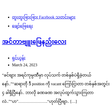
ထူးထူးခြားခြား Facebook သတင်းများ
ဖျော်ဖြေရေး
အင်တာဗျူးဖြေနည်းလေး
ရှင်ယွန်း
March 24, 2023
“ခင်ဗျား အရင်ကုမ္ပဏီမှာ လုပ်သက် တစ်နှစ်ပဲရှိခဲ့တယ်
နော်..”“ဆရာတို ဒီ position ကို vacant ကြော်ငြာတာ တစ်နှစ်အတွင်း
၄ ခါရှိပြီနော်.. ဘာလို ခဏခဏ အလုပ်ထွက်သွားကြတာ
လဲ..”“ဟ”………………….“ဟုတ်ပြီဗျာ.. […]