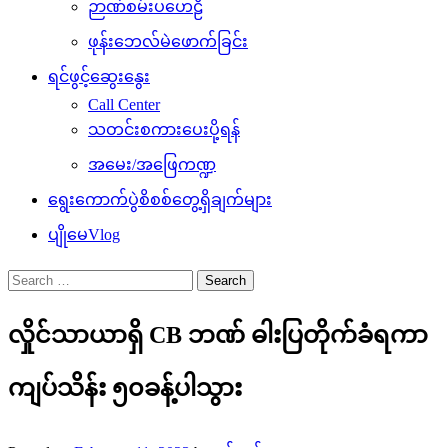
ဉာဏ်စမ်းပဟေဠိ
ဖုန်းဘေလ်မဲဖောက်ခြင်း
ရင်ဖွင့်ဆွေးနွေး
Call Center
သတင်းစကားပေးပို့ရန်
အမေး/အဖြေကဏ္ဍ
ရွေးကောက်ပွဲစိစစ်တွေ့ရှိချက်များ
ပျိုမေVlog
Search
for:
လှိုင်သာယာရှိ CB ဘဏ် ဓါးပြတိုက်ခံရကာ
ကျပ်သိန်း ၅၀ခန့်ပါသွား