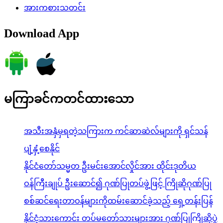
အားကစားသတင်း
Download App
မကြာခင်ကတင်ထားသော
အသီးအနှံမှရတဲ့သကြားက ကင်ဆာဆဲလ်များကို ရှင်သန်
ပျံ့နှံ့စေနိုင်
နိုင်ငံတော်သမ္မတ ဦးမင်းအောင်လှိုင်အား ထိုင်းဒုတိယ
ဝန်ကြီးချုပ် ဦးဆောင်၍ ဂုဏ်ပြုတပ်ဖွဲ့ဖြင့် ကြိုဆိုဂုဏ်ပြု
စစ်ဆင်ရေးတာဝန်များကိုထမ်းဆောင်ခဲ့သည့် ရှေ့တန်းပြန်
နိုင်ငံ့သားကောင်း တပ်မတော်သားများအား ဂုဏ်ပြုကြိုဆိုပွဲ