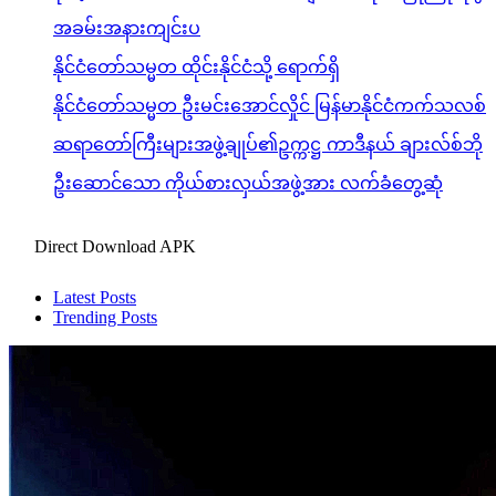
အခမ်းအနားကျင်းပ
နိုင်ငံတော်သမ္မတ ထိုင်းနိုင်ငံသို့ ရောက်ရှိ
နိုင်ငံတော်သမ္မတ ဦးမင်းအောင်လှိုင် မြန်မာနိုင်ငံကက်သလစ်
ဆရာတော်ကြီးများအဖွဲ့ချုပ်၏ဥက္ကဋ္ဌ ကာဒီနယ် ချားလ်စ်ဘို
ဦးဆောင်သော ကိုယ်စားလှယ်အဖွဲ့အား လက်ခံတွေ့ဆုံ
Direct Download APK
Latest Posts
Trending Posts