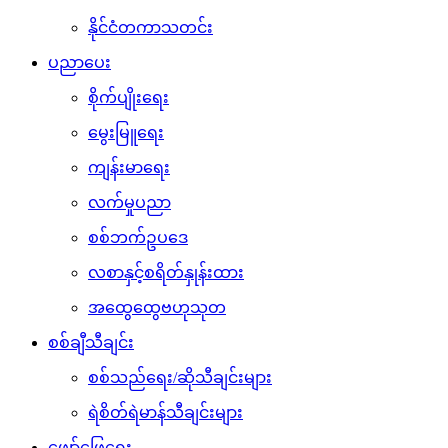
နိုင်ငံတကာသတင်း
ပညာပေး
စိုက်ပျိုးရေး
မွေးမြူရေး
ကျန်းမာရေး
လက်မှုပညာ
စစ်ဘက်ဥပဒေ
လစာနှင့်စရိတ်နှုန်းထား
အထွေထွေဗဟုသုတ
စစ်ချီသီချင်း
စစ်သည်ရေး/ဆိုသီချင်းများ
ရဲစိတ်ရဲမာန်သီချင်းများ
ဖျော်ဖြေရေး