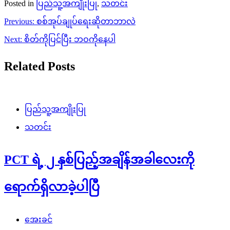
Posted in
ပြည်သူ့အကျိုးပြု
,
သတင်း
Post
Previous:
စစ်အုပ်ချုပ်ရေးဆိုတာဘာလဲ
navigation
Next:
စိတ်ကိုပြင်ပြီး ဘဝကိုနေပါ
Related Posts
ပြည်သူ့အကျိုးပြု
သတင်း
PCT ရဲ့ ၂ နှစ်ပြည့်အချိန်အခါလေးကို
ရောက်ရှိလာခဲ့ပါပြီ
အေးခင်