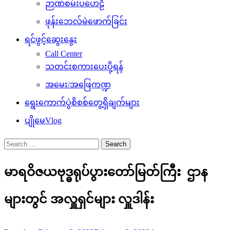
ဉာဏ်စမ်းပဟေဠိ
ဖုန်းဘေလ်မဲဖောက်ခြင်း
ရင်ဖွင့်ဆွေးနွေး
Call Center
သတင်းစကားပေးပို့ရန်
အမေး/အဖြေကဏ္ဍ
ရွေးကောက်ပွဲစိစစ်တွေ့ရှိချက်များ
ပျိုမေVlog
Search
for:
မာရဝိဇယဗုဒ္ဓရုပ်ပွားတော်မြတ်ကြီး ဌာန
များတွင် အလှူရှင်များ လှူဒါန်း