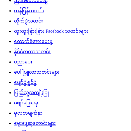
ဉာဏ်စမ်းပဟေဠိ
တန်ပြန်သတင်း
တိုက်ပွဲသတင်း
ထူးထူးခြားခြား Facebook သတင်းများ
ထောက်ခံအားပေးမှု
နိုင်ငံတကာသတင်း
ပညာပေး
ပေါ်ပြူလာသတင်းများ
ပျော်ပွဲရွှင်ပွဲ
ပြည်သူ့အကျိုးပြု
ဖျော်ဖြေရေး
မူလစာမျက်နှာ
မွေးနေ့ဆုတောင်းများ