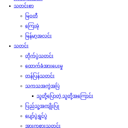
သတင်းစာ
မြဝတီ
ကြေးမုံ
မြန်မာ့အလင်း
သတင်း
တိုက်ပွဲသတင်း
ထောက်ခံအားပေးမှု
တန်ပြန်သတင်း
သကသအကွဲအပြဲ
သူတို့ပြောတဲ့ သူတို့အကြောင်း
ပြည်သူ့အကျိုးပြု
ပျော်ပွဲရွှင်ပွဲ
အားကစားသတင်း