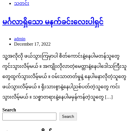
သတင်း
မင်္ဂလာရှိသော မနက်ခင်းလေးပါရှင်
admin
December 17, 2022
သူ့အလိုလို ဖယ်သွားကြမှာပါ စိတ်ကောင်းနဲ့နေပါမတန်သူတွေ
ကွင်းသွားလိမ့်မယ် ။ အကျိုးလိုလာတဲ့မေတ္တာနဲ့နေပါဒေါသကြီးသူ
တွေထွက်သွားလိမ့်မယ် ။ ဝမ်းသာတတ်မှုနဲ့ နေပါမနာလိုတဲ့သူတွေ
ဖယ်သွားလိမ့်မယ် ။ ရိုးသားစွာနဲ့နေပါညစ်ပတ်တဲ့သူတွေ ကင်း
သွားလိမ့်မယ် ။ သစ္စာတရားနဲ့နေပါမမှန်ကန်တဲ့သူတွေ […]
Search
Search