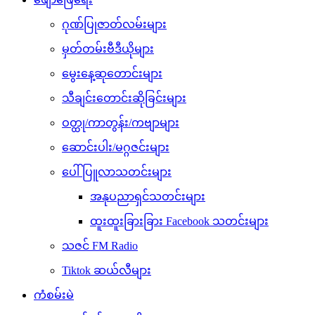
ဂုဏ်ပြုဇာတ်လမ်းများ
မှတ်တမ်းဗီဒီယိုများ
မွေးနေ့ဆုတောင်းများ
သီချင်းတောင်းဆိုခြင်းများ
ဝတ္ထု/ကာတွန်း/ကဗျာများ
ဆောင်းပါး/မဂ္ဂဇင်းများ
ပေါ်ပြူလာသတင်းများ
အနုပညာရှင်သတင်းများ
ထူးထူးခြားခြား Facebook သတင်းများ
သဇင် FM Radio
Tiktok ဆယ်လီများ
ကံစမ်းမဲ