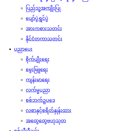
ပြည်သူ့အကျိုးပြု
ပျော်ပွဲရွှင်ပွဲ
အားကစားသတင်း
နိုင်ငံတကာသတင်း
ပညာပေး
စိုက်ပျိုးရေး
မွေးမြူရေး
ကျန်းမာရေး
လက်မှုပညာ
စစ်ဘက်ဥပဒေ
လစာနှင့်စရိတ်နှုန်းထား
အထွေထွေဗဟုသုတ
စစ်ချီသီချင်း