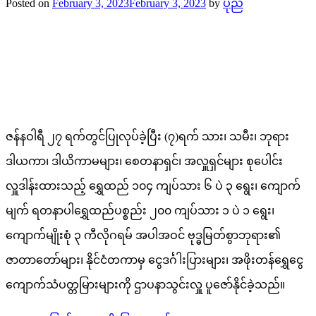
Posted on
February 3, 2023
February 3, 2023
by
ပုည
ဇန်နဝါရီ ၂၇ ရက်တွင်ပြုလုပ်ခဲ့ပြီး (၇)ရက် သား၊ သမီး၊ ဘုရား
ဒါယကာ၊ ဒါယိကာမများ၊ စေတနာရှင်၊ အလှူရှင်များ စုပေါင်း
လှူဒါန်းထားသည့် ရွှေထည် ၁၀၄ ကျပ်သား ၆ ပဲ ၃ ရွေး၊ ကျောက်
မျက် ရတနာပါရွှေထည်ပစ္စည်း ၂၀၀ ကျပ်သား ၁ ပဲ ၁ ရွေး၊
ကျောက်မျိုးစုံ ၃ ကီလိုဂရမ် အပါအဝင် ဗုဒ္ဓမြတ်စွာဘုရား၏
ဇာတာတော်များ၊ နိုင်ငံတကာမှ ငွေဒင်္ဂါးပြားများ၊ အဖိုးတန်ရွှေငွေ
ကျောက်သံပတ္တမြားများကို ဌာပနာသွင်းလှူ ပူဇော်နိုင်ခဲ့သည်။