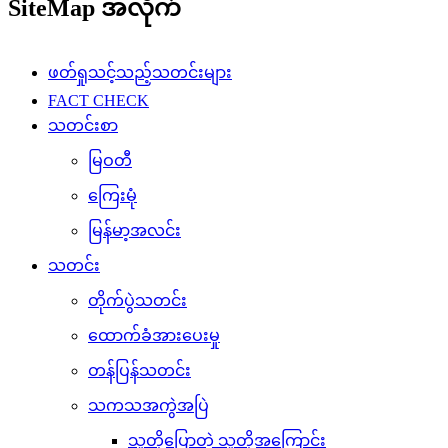
SiteMap အလိုက်
ဖတ်ရှုသင့်သည့်သတင်းများ
FACT CHECK
သတင်းစာ
မြဝတီ
ကြေးမုံ
မြန်မာ့အလင်း
သတင်း
တိုက်ပွဲသတင်း
ထောက်ခံအားပေးမှု
တန်ပြန်သတင်း
သကသအကွဲအပြဲ
သူတို့ပြောတဲ့ သူတို့အကြောင်း