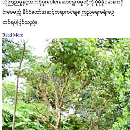
ယုံကြည်မှုနှင့်ဘက်စုံပူးပေါင်းဆောင်ရွက်မှုတို့ကို ပိုမိုခိုင်မာနက်ရှိ
င်းစေမည့် နိုင်ငံတော်အဆင့်တရားဝင်ချစ်ကြည်ရေးခရီးစဉ်
တစ်ရပ်ဖြစ်သည်။
Read More