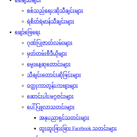
စစ်သည်ရေး/ဆိုသီချင်းများ
ရဲစိတ်ရဲမာန်သီချင်းများ
ဖျော်ဖြေရေး
ဂုဏ်ပြုဇာတ်လမ်းများ
မှတ်တမ်းဗီဒီယိုများ
မွေးနေ့ဆုတောင်းများ
သီချင်းတောင်းဆိုခြင်းများ
ဝတ္ထု/ကာတွန်း/ကဗျာများ
ဆောင်းပါး/မဂ္ဂဇင်းများ
ပေါ်ပြူလာသတင်းများ
အနုပညာရှင်သတင်းများ
ထူးထူးခြားခြား Facebook သတင်းများ