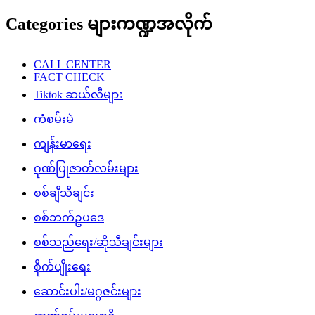
Categories များကဏ္ဍအလိုက်
CALL CENTER
FACT CHECK
Tiktok ဆယ်လီများ
ကံစမ်းမဲ
ကျန်းမာရေး
ဂုဏ်ပြုဇာတ်လမ်းများ
စစ်ချီသီချင်း
စစ်ဘက်ဥပဒေ
စစ်သည်ရေး/ဆိုသီချင်းများ
စိုက်ပျိုးရေး
ဆောင်းပါး/မဂ္ဂဇင်းများ