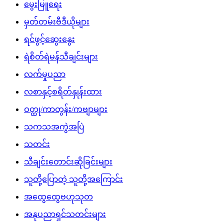
မွေးမြူရေး
မှတ်တမ်းဗီဒီယိုများ
ရင်ဖွင့်ဆွေးနွေး
ရဲစိတ်ရဲမန်သီချင်းများ
လက်မှုပညာ
လစာနှင့်စရိတ်နှုန်းထား
ဝတ္ထု/ကာတွန်း/ကဗျာများ
သကသအကွဲအပြဲ
သတင်း
သီချင်းတောင်းဆိုခြင်းများ
သူတို့ပြောတဲ့ သူတို့အကြောင်း
အထွေထွေဗဟုသုတ
အနုပညာရှင်သတင်းများ