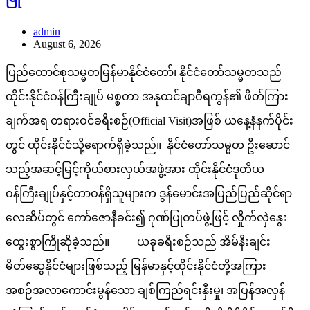
admin
August 6, 2026
ပြည်ထောင်စုသမ္မတမြန်မာနိုင်ငံတော်၊ နိုင်ငံတော်သမ္မတသည်
ထိုင်းနိုင်ငံဝန်ကြီးချုပ် မစ္စတာ အနုထင်ချာဝီရကွန်၏ ဖိတ်ကြား
ချက်အရ တရားဝင်ခရီးစဉ်(Official Visit)အဖြစ် ယနေ့နံနက်ပိုင်း
တွင် ထိုင်းနိုင်ငံသို့ရောက်ရှိခဲ့သည်။ နိုင်ငံတော်သမ္မတ ဦးဆောင်
သည့်အဆင့်မြင့်ကိုယ်စားလှယ်အဖွဲ့အား ထိုင်းနိုင်ငံဒုတိယ
ဝန်ကြီးချုပ်နှင့်တာဝန်ရှိသူများက ဒွန်မောင်းအပြည်ပြည်ဆိုင်ရာ
လေဆိပ်တွင် ကော်ဇောနီခင်း၍ ဂုဏ်ပြုတပ်ဖွဲ့ဖြင့် လှိုက်လှဲနွေး
ထွေးစွာကြိုဆိုခဲ့သည်။ ယခုခရီးစဉ်သည် အိမ်နီးချင်း
မိတ်ဆွေနိုင်ငံများဖြစ်သည့် မြန်မာနှင့်ထိုင်းနိုင်ငံတို့အကြား
အစဉ်အလာကောင်းမွန်သော ချစ်ကြည်ရင်းနှီးမှု၊ အပြန်အလှန်