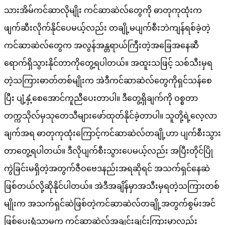
သားအိမ်ကင်ဆာလိုမျိုး ကင်ဆာဆဲလ်တွေကို ဓာတုကုထုံးက
ဖျက်ဆီးလိုက်နိုင်ပေမယ့်လည်း တချို့မပျက်စီးဘဲကျန်ရစ်ခဲ့တဲ့
ကင်ဆာဆဲလ်တွေက အလွန်အန္တရာယ်ကြီးတဲ့အခြေအနေဆီ
ရောက်ရှိသွားနိုင်တာကိုတွေ့ရပါတယ်။ အထူးသဖြင့် သစ်သီးမှရ
တဲ့သကြားဓာတ်တစ်မျိုးက အဲဒီကင်ဆာဆဲလ်တွေကိုရှင်သန်စေ
ပြီး ပျံ့နှံ့စေအောင်ကူညီပေးတာပါ။ ဒီတွေ့ရှိချက်ကို ဝစ္စတာ
တက္ကသိုလ်မှသုတေသီများဖော်ထုတ်နိုင်ခဲ့တာပါ။ သူတို့ရဲ့လေ့လာ
ချက်အရ ဓာတုကုထုံးကြောင့်ကင်ဆာဆဲလ်တချို့ဟာ ပျက်စီးသွား
တာတွေ့ရပါတယ်။ ဒီလိုပျက်စီးသွားပေမယ့်လည်း အပြီးတိုင်ပြို
ကွဲခြင်းမရှိတဲ့အတွက်ဇီဝဗေဒနည်းအရဆိုရင် အသက်ရှင်နေဆဲ
ဖြစ်တယ်လို့ဆိုနိုင်ပါတယ်။ အဲဒီအချိန်မှာအသီးမှရတဲ့သကြားတစ်
မျိုးက အသက်ရှင်ဆဲဖြစ်တဲ့ကင်ဆာဆဲလ်တချို့အတွက်စွမ်းအင်
ဖြစ်ပေးရုံသာမက ကင်ဆာဆဲလ်အချင်းချင်းကြားမှာလည်း