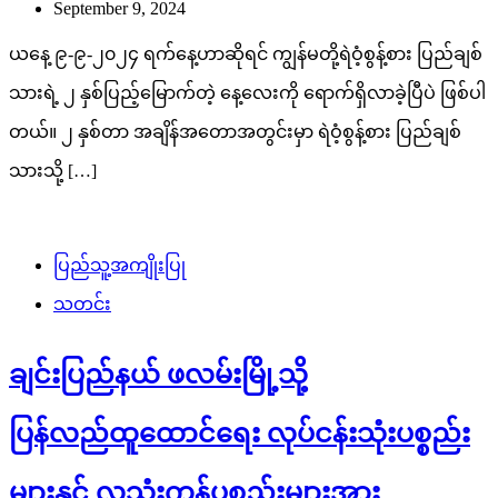
September 9, 2024
ယနေ့ ၉-၉-၂၀၂၄ ရက်နေ့ဟာဆိုရင် ကျွန်မတို့ရဲဝံ့စွန့်စား ပြည်ချစ်
သားရဲ့ ၂ နှစ်ပြည့်မြောက်တဲ့ နေ့လေးကို ရောက်ရှိလာခဲ့ပြီပဲ ဖြစ်ပါ
တယ်။ ၂ နှစ်တာ အချိန်အတောအတွင်းမှာ ရဲဝံ့စွန့်စား ပြည်ချစ်
သားသို့ […]
ပြည်သူ့အကျိုးပြု
သတင်း
ချင်းပြည်နယ် ဖလမ်းမြို့သို့
ပြန်လည်ထူထောင်ရေး လုပ်ငန်းသုံးပစ္စည်း
များနှင့် လူသုံးကုန်ပစ္စည်းများအား