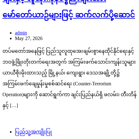
မော်တော်ယာဉ်များဖြင့် ဆက်လက်ပို့ဆောင်
admin
May 27, 2026
တပ်မတော်အနေဖြင့် ပြည်သူလူထုအေးချမ်းစွာနေထိုင်နိုင်ရေးနှင့်
ဘဝဖွံ့ဖြိုးတိုးတက်ရေးအတွက် အကြမ်းဖက်သောင်းကျန်းသူများ
ယာယီစိုးမိုးထားသည့် မြို့နယ်၊ ကျေးရွာ၊ ဒေသအချို့တို့၌
အကြမ်းဖက်ချေမှုန်းမှုစစ်ဆင်ရေး (Counter-Terrorism
Operation)များကို ဆောင်ရွက်ကာ ချင်းပြည်နယ်ရှိ ဖလမ်း၊ တီးတိန်
နှင့် […]
ပြည်သူ့အကျိုးပြု