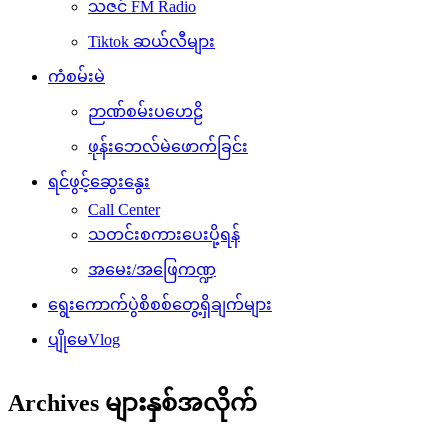
သဇင် FM Radio
Tiktok ဆယ်လီများ
ကံစမ်းမဲ
ဉာဏ်စမ်းပဟေဠိ
ဖုန်းဘေလ်မဲဖောက်ခြင်း
ရင်ဖွင့်ဆွေးနွေး
Call Center
သတင်းစကားပေးပို့ရန်
အမေး/အဖြေကဏ္ဍ
ရွေးကောက်ပွဲစိစစ်တွေ့ရှိချက်များ
ပျိုမေVlog
Archives များနှစ်အလိုက်