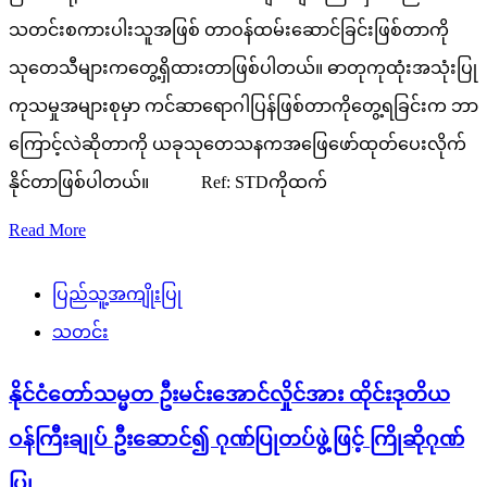
သတင်းစကားပါးသူအဖြစ် တာဝန်ထမ်းဆောင်ခြင်းဖြစ်တာကို
သုတေသီများကတွေ့ရှိထားတာဖြစ်ပါတယ်။ ဓာတုကုထုံးအသုံးပြု
ကုသမှုအများစုမှာ ကင်ဆာရောဂါပြန်ဖြစ်တာကိုတွေ့ရခြင်းက ဘာ
ကြောင့်လဲဆိုတာကို ယခုသုတေသနကအဖြေဖော်ထုတ်ပေးလိုက်
နိုင်တာဖြစ်ပါတယ်။ Ref: STDကိုထက်
Read More
ပြည်သူ့အကျိုးပြု
သတင်း
နိုင်ငံတော်သမ္မတ ဦးမင်းအောင်လှိုင်အား ထိုင်းဒုတိယ
ဝန်ကြီးချုပ် ဦးဆောင်၍ ဂုဏ်ပြုတပ်ဖွဲ့ဖြင့် ကြိုဆိုဂုဏ်
ပြု