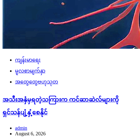
ကျန်းမာရေး
မူလစာမျက်နှာ
အထွေထွေဗဟုသုတ
အသီးအနှံမှရတဲ့သကြားက ကင်ဆာဆဲလ်များကို
ရှင်သန်ပျံ့နှံ့စေနိုင်
admin
August 6, 2026