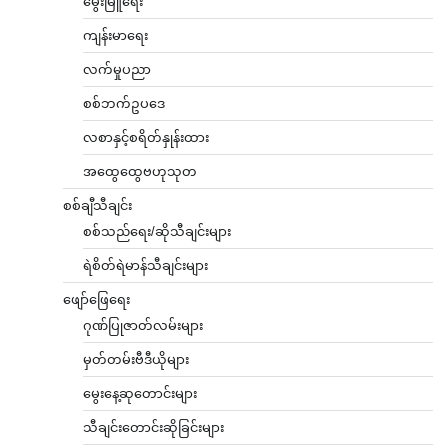
မွေးမြူရေး
ကျန်းမာရေး
လက်မှုပညာ
စစ်ဘက်ဥပဒေ
လစာနှင့်စရိတ်နှုန်းထား
အထွေထွေဗဟုသုတ
စစ်ချီသီချင်း
စစ်သည်ရေး/ဆိုသီချင်းများ
ရဲစိတ်ရဲမာန်သီချင်းများ
ဖျော်ဖြေရေး
ဂုဏ်ပြုဇာတ်လမ်းများ
မှတ်တမ်းဗီဒီယိုများ
မွေးနေ့ဆုတောင်းများ
သီချင်းတောင်းဆိုခြင်းများ