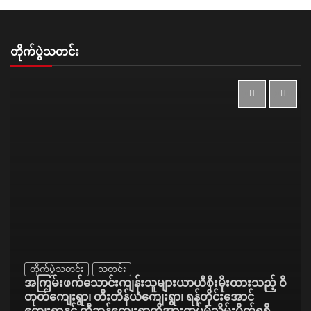
တိုက်ပွဲသတင်း
တိုက်ပွဲသတင်း
သတင်း
အကြမ်းဖက်သောင်းကျန်းသူများယာယီစိုးမိုးထားသည့် ဝိ
တုတ်ကျေးရွာ၊ တီးတိန်ယံကျေးရွာ၊ ရန်တိုင်းအောင်
ကျေးရွာနှင့် တွီဘန်ကျေးရွာတို့အားထပ်မံသိမ်းပိုက်ရရှိ