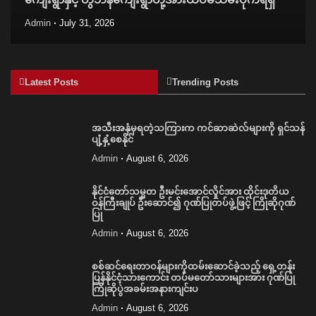
Admin
July 31, 2026
Latest Posts
Trending Posts
အသီးအနှံမှရတဲ့သကြားက ကင်ဆာဆဲလ်များကို ရှင်သန်
ပျံ့နှံ့စေနိုင်
Admin
August 6, 2026
နိုင်ငံတော်သမ္မတ ဦးမင်းအောင်လှိုင်အား ထိုင်းဒုတိယ
ဝန်ကြီးချုပ် ဦးဆောင်၍ ဂုဏ်ပြုတပ်ဖွဲ့ဖြင့် ကြိုဆိုဂုဏ်
ပြု
Admin
August 6, 2026
စစ်ဆင်ရေးတာဝန်များကိုထမ်းဆောင်ခဲ့သည့် ရှေ့တန်း
ပြန်နိုင်ငံ့သားကောင်း တပ်မတော်သားများအား ဂုဏ်ပြု
ကြိုဆိုပွဲအခမ်းအနားကျင်းပ
Admin
August 6, 2026