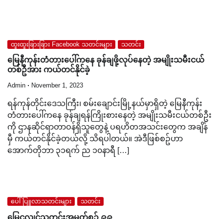
ထူးထူးခြားခြား Facebook သတင်းများ
သတင်း
မြေနီကုန်းတံတားပေါ်ကနေ ခုန်ချဖို့လုပ်နေတဲ့ အမျိုးသမီးငယ်
တစ်ဦအား ကယ်တင်နိုင်ခဲ့
Admin
November 1, 2023
ရန်ကုန်တိုင်းဒေသကြီး၊ စမ်းချောင်းမြို့နယ်မှာရှိတဲ့ မြေနီကုန်း
တံတားပေါ်ကနေ ခုန်ချရန်ကြိုးစားနေတဲ့ အမျိုးသမီးငယ်တစ်ဦး
ကို ဌာနဆိုင်ရာတာဝန်ရှိသူတွေနဲ့ ပရဟိတအသင်းတွေက အချိန်
မှီ ကယ်တင်နိုင်ခဲ့တယ်လို့ သိရပါတယ်။ အဲဒီဖြစ်စဥ်ဟာ
အောက်တိုဘာ ၃၁ရက် ည ၁၀နာရီ […]
ပေါ်ပြူလာသတင်းများ
သတင်း
မြေငလျင်သတင်းအမှတ်စဉ် ၉၉