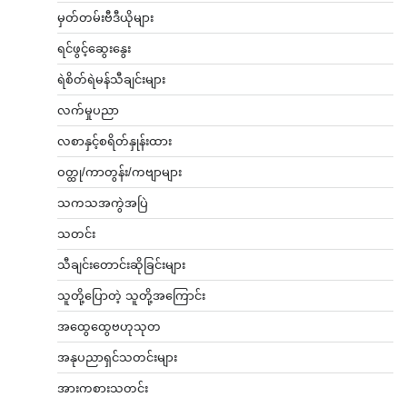
မှတ်တမ်းဗီဒီယိုများ
ရင်ဖွင့်ဆွေးနွေး
ရဲစိတ်ရဲမန်သီချင်းများ
လက်မှုပညာ
လစာနှင့်စရိတ်နှုန်းထား
ဝတ္ထု/ကာတွန်း/ကဗျာများ
သကသအကွဲအပြဲ
သတင်း
သီချင်းတောင်းဆိုခြင်းများ
သူတို့ပြောတဲ့ သူတို့အကြောင်း
အထွေထွေဗဟုသုတ
အနုပညာရှင်သတင်းများ
အားကစားသတင်း