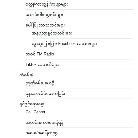
ဝတ္ထု/ကာတွန်း/ကဗျာများ
ဆောင်းပါး/မဂ္ဂဇင်းများ
ပေါ်ပြူလာသတင်းများ
အနုပညာရှင်သတင်းများ
ထူးထူးခြားခြား Facebook သတင်းများ
သဇင် FM Radio
Tiktok ဆယ်လီများ
ကံစမ်းမဲ
ဉာဏ်စမ်းပဟေဠိ
ဖုန်းဘေလ်မဲဖောက်ခြင်း
ရင်ဖွင့်ဆွေးနွေး
Call Center
သတင်းစကားပေးပို့ရန်
အမေး/အဖြေကဏ္ဍ