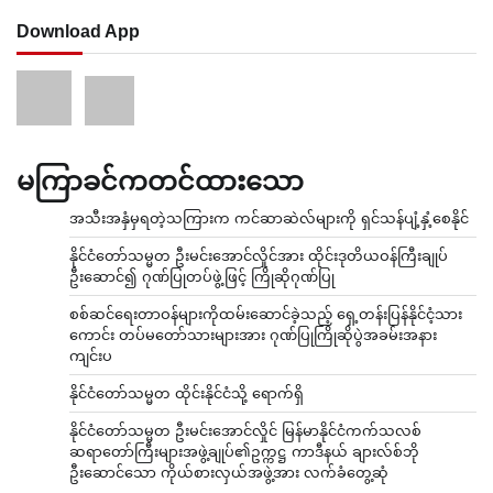
Download App
မကြာခင်ကတင်ထားသော
အသီးအနှံမှရတဲ့သကြားက ကင်ဆာဆဲလ်များကို ရှင်သန်ပျံ့နှံ့စေနိုင်
နိုင်ငံတော်သမ္မတ ဦးမင်းအောင်လှိုင်အား ထိုင်းဒုတိယဝန်ကြီးချုပ်
ဦးဆောင်၍ ဂုဏ်ပြုတပ်ဖွဲ့ဖြင့် ကြိုဆိုဂုဏ်ပြု
စစ်ဆင်ရေးတာဝန်များကိုထမ်းဆောင်ခဲ့သည့် ရှေ့တန်းပြန်နိုင်ငံ့သား
ကောင်း တပ်မတော်သားများအား ဂုဏ်ပြုကြိုဆိုပွဲအခမ်းအနား
ကျင်းပ
နိုင်ငံတော်သမ္မတ ထိုင်းနိုင်ငံသို့ ရောက်ရှိ
နိုင်ငံတော်သမ္မတ ဦးမင်းအောင်လှိုင် မြန်မာနိုင်ငံကက်သလစ်
ဆရာတော်ကြီးများအဖွဲ့ချုပ်၏ဥက္ကဋ္ဌ ကာဒီနယ် ချားလ်စ်ဘို
ဦးဆောင်သော ကိုယ်စားလှယ်အဖွဲ့အား လက်ခံတွေ့ဆုံ