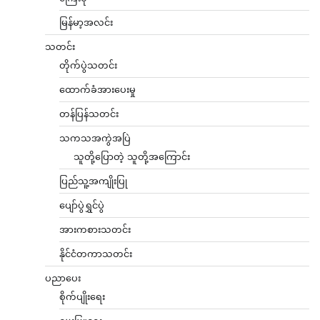
မြန်မာ့အလင်း
သတင်း
တိုက်ပွဲသတင်း
ထောက်ခံအားပေးမှု
တန်ပြန်သတင်း
သကသအကွဲအပြဲ
သူတို့ပြောတဲ့ သူတို့အကြောင်း
ပြည်သူ့အကျိုးပြု
ပျော်ပွဲရွှင်ပွဲ
အားကစားသတင်း
နိုင်ငံတကာသတင်း
ပညာပေး
စိုက်ပျိုးရေး