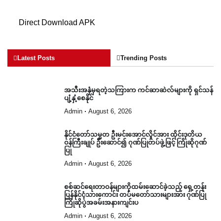
Direct Download APK
Latest Posts
Trending Posts
အသီးအနှံမှရတဲ့သကြားက ကင်ဆာဆဲလ်များကို ရှင်သန်
ပျံ့နှံ့စေနိုင်
Admin
August 6, 2026
နိုင်ငံတော်သမ္မတ ဦးမင်းအောင်လှိုင်အား ထိုင်းဒုတိယ
ဝန်ကြီးချုပ် ဦးဆောင်၍ ဂုဏ်ပြုတပ်ဖွဲ့ဖြင့် ကြိုဆိုဂုဏ်
ပြု
Admin
August 6, 2026
စစ်ဆင်ရေးတာဝန်များကိုထမ်းဆောင်ခဲ့သည့် ရှေ့တန်း
ပြန်နိုင်ငံ့သားကောင်း တပ်မတော်သားများအား ဂုဏ်ပြု
ကြိုဆိုပွဲအခမ်းအနားကျင်းပ
Admin
August 6, 2026