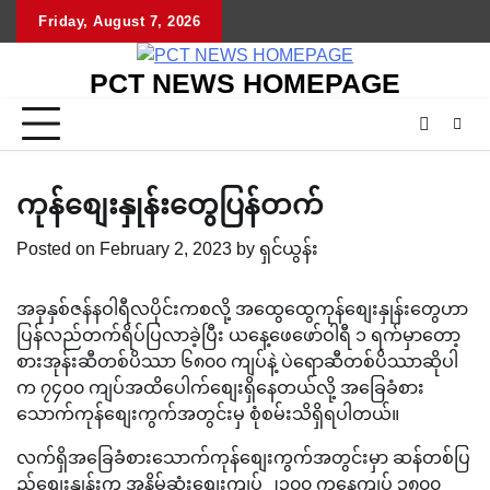
Skip
Friday, August 7, 2026
to
content
PCT NEWS HOMEPAGE
ကုန်စျေးနှုန်းတွေပြန်တက်
Posted on
February 2, 2023
by
ရှင်ယွန်း
အခုနှစ်ဇန်နဝါရီလပိုင်းကစလို့ အထွေထွေကုန်စျေးနှုန်းတွေဟာ
ပြန်လည်တက်ရိပ်ပြလာခဲ့ပြီး ယနေ့ဖေဖော်ဝါရီ ၁ ရက်မှာတော့
စားအုန်းဆီတစ်ပိဿာ ၆၈၀၀ ကျပ်နဲ့ ပဲရောဆီတစ်ပိဿာဆိုပါ
က ၇၄၀၀ ကျပ်အထိပေါက်စျေးရှိနေတယ်လို့ အခြေခံစား
သောက်ကုန်စျေးကွက်အတွင်းမှ စုံစမ်းသိရှိရပါတယ်။
လက်ရှိအခြေခံစားသောက်ကုန်စျေးကွက်အတွင်းမှာ ဆန်တစ်ပြ
ည်စျေးနှုန်းက အနိမ့်ဆုံးစျေးကျပ် ၂၃၀၀ ကနေကျပ် ၃၈၀၀