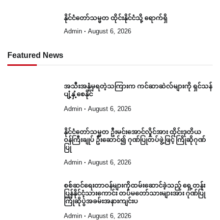
နိုင်ငံတော်သမ္မတ ထိုင်းနိုင်ငံသို့ ရောက်ရှိ
Admin
August 6, 2026
Featured News
အသီးအနှံမှရတဲ့သကြားက ကင်ဆာဆဲလ်များကို ရှင်သန်
ပျံ့နှံ့စေနိုင်
Admin
August 6, 2026
နိုင်ငံတော်သမ္မတ ဦးမင်းအောင်လှိုင်အား ထိုင်းဒုတိယ
ဝန်ကြီးချုပ် ဦးဆောင်၍ ဂုဏ်ပြုတပ်ဖွဲ့ဖြင့် ကြိုဆိုဂုဏ်
ပြု
Admin
August 6, 2026
စစ်ဆင်ရေးတာဝန်များကိုထမ်းဆောင်ခဲ့သည့် ရှေ့တန်း
ပြန်နိုင်ငံ့သားကောင်း တပ်မတော်သားများအား ဂုဏ်ပြု
ကြိုဆိုပွဲအခမ်းအနားကျင်းပ
Admin
August 6, 2026