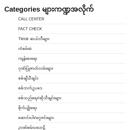
Categories များကဏ္ဍအလိုက်
CALL CENTER
FACT CHECK
Tiktok ဆယ်လီများ
ကံစမ်းမဲ
ကျန်းမာရေး
ဂုဏ်ပြုဇာတ်လမ်းများ
စစ်ချီသီချင်း
စစ်ဘက်ဥပဒေ
စစ်သည်ရေး/ဆိုသီချင်းများ
စိုက်ပျိုးရေး
ဆောင်းပါး/မဂ္ဂဇင်းများ
ဉာဏ်စမ်းပဟေဠိ