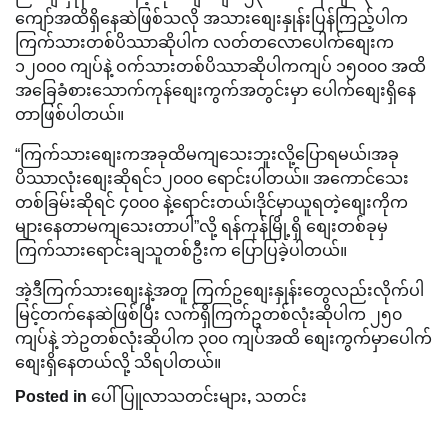
ကျော်အထိရှိနေဆဲဖြစ်သလို အသားစျေးနှုန်းပြန်ကြည့်ပါက
ကြက်သားတစ်ပိဿာဆိုပါက လတ်တလောပေါက်စျေးက
၁၂၀၀၀ ကျပ်နဲ့ ဝက်သားတစ်ပိဿာဆိုပါကကျပ် ၁၅၀၀၀ အထိ
အခြေခံစားသောက်ကုန်စျေးကွက်အတွင်းမှာ ပေါက်စျေးရှိနေ
တာဖြစ်ပါတယ်။
“ကြက်သားစျေးကအခုထိမကျသေးဘူးလို့ပြောရမယ်၊အခု
ပိဿာလုံးစျေးဆိုရင်၁၂၀၀၀ ရောင်းပါတယ်။ အကောင်သေး
တစ်ခြမ်းဆိုရင် ၄၀၀၀ နဲ့ရောင်းတယ်၊ဒိုင်မှာယူရတဲ့စျေးကိုက
များနေတာမကျသေးတာပါ”လို့ ရန်ကုန်မြို့ရှိ စျေးတစ်ခုမှ
ကြက်သားရောင်းချသူတစ်ဦးက ပြောပြခဲ့ပါတယ်။
အဲ့ဒီကြက်သားစျေးနဲ့အတူ ကြက်ဥစျေးနှုန်းတွေလည်းလိုက်ပါ
မြင့်တက်နေဆဲဖြစ်ပြီး လက်ရှိကြက်ဥတစ်လုံးဆိုပါက ၂၅၀
ကျပ်နဲ့ ဘဲဥတစ်လုံးဆိုပါက ၃၀၀ ကျပ်အထိ စျေးကွက်မှာပေါက်
စျေးရှိနေတယ်လို့ သိရပါတယ်။
Posted in
ပေါ်ပြူလာသတင်းများ
,
သတင်း