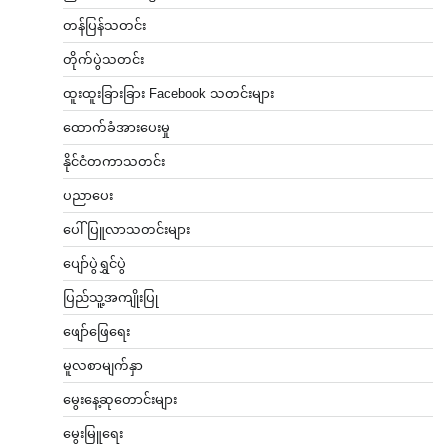
တန်ပြန်သတင်း
တိုက်ပွဲသတင်း
ထူးထူးခြားခြား Facebook သတင်းများ
ထောက်ခံအားပေးမှု
နိုင်ငံတကာသတင်း
ပညာပေး
ပေါ်ပြူလာသတင်းများ
ပျော်ပွဲရွှင်ပွဲ
ပြည်သူ့အကျိုးပြု
ဖျော်ဖြေရေး
မူလစာမျက်နှာ
မွေးနေ့ဆုတောင်းများ
မွေးမြူရေး