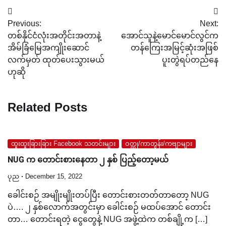
Post
Previous:
Next:
navigation
တစ်နိုင်ငံလုံးအတိုင်းအတာနဲ့
အောင်သူနဲ့မောင်မောင်လွင်က
အိမ်ခြံမြေအကျိုးဆောင်
တန်ကြေးအမြင့်ဆုံးအဖြစ်
လက်မှတ် ထုတ်ပေးသွားမယ်
ပူးတွဲရပ်တည်နေ
ဟုဆို
Related Posts
ထူးထူးခြားခြား Facebook သတင်းများ
ဝတ္ထု/ကာတွန်း/ကဗျာများ
NUG က တောင်းစားနေတာ ၂ နှစ် ပြည့်တော့မယ်
ပုည
December 15, 2022
ခေါင်းစဉ် အမျိုးမျိုးတပ်ပြီး တောင်းစားတတ်တာတော့ NUG
ပဲ…. ၂ နှစ်လောက်အတွင်းမှာ ခေါင်းစဉ် မထပ်အောင် တောင်း
တာ… တောင်းရတဲ့ ငွေတွေနဲ့ NUG အဖွဲ့ထဲက တစ်ချို့က […]