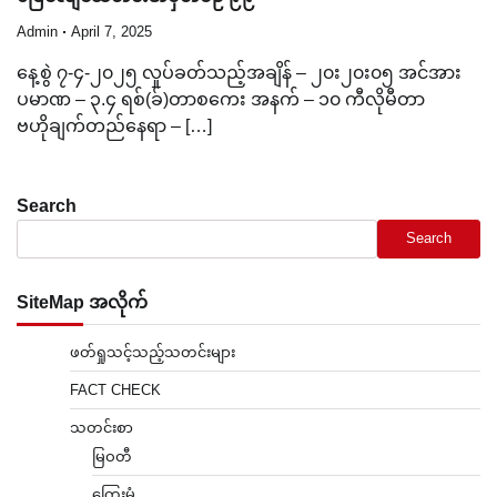
Admin
April 7, 2025
နေ့စွဲ ၇-၄-၂၀၂၅ လှုပ်ခတ်သည့်အချိန် – ၂၀း၂၀း၀၅ အင်အား
ပမာဏ – ၃.၄ ရစ်(ခ်)တာစကေး အနက် – ၁၀ ကီလိုမီတာ
ဗဟိုချက်တည်နေရာ – […]
Search
Search
SiteMap အလိုက်
ဖတ်ရှုသင့်သည့်သတင်းများ
FACT CHECK
သတင်းစာ
မြဝတီ
ကြေးမုံ