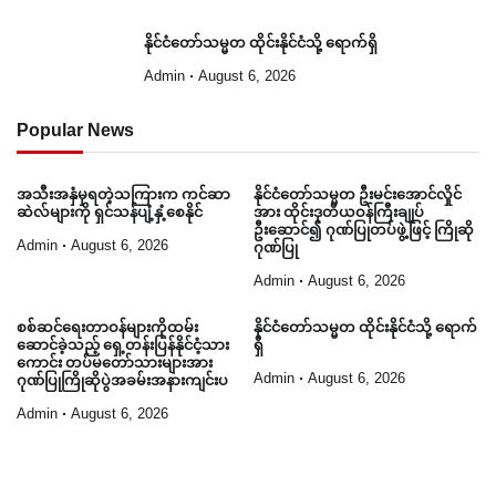
နိုင်ငံတော်သမ္မတ ထိုင်းနိုင်ငံသို့ ရောက်ရှိ
Admin
August 6, 2026
Popular News
အသီးအနှံမှရတဲ့သကြားက ကင်ဆာ
နိုင်ငံတော်သမ္မတ ဦးမင်းအောင်လှိုင်
ဆဲလ်များကို ရှင်သန်ပျံ့နှံ့စေနိုင်
အား ထိုင်းဒုတိယဝန်ကြီးချုပ်
ဦးဆောင်၍ ဂုဏ်ပြုတပ်ဖွဲ့ဖြင့် ကြိုဆို
Admin
August 6, 2026
ဂုဏ်ပြု
Admin
August 6, 2026
စစ်ဆင်ရေးတာဝန်များကိုထမ်း
နိုင်ငံတော်သမ္မတ ထိုင်းနိုင်ငံသို့ ရောက်
ဆောင်ခဲ့သည့် ရှေ့တန်းပြန်နိုင်ငံ့သား
ရှိ
ကောင်း တပ်မတော်သားများအား
Admin
August 6, 2026
ဂုဏ်ပြုကြိုဆိုပွဲအခမ်းအနားကျင်းပ
Admin
August 6, 2026