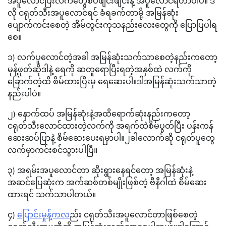
အပူလောင်ပြီးလက်တွေစပ်ဖျင်းဖျင်းနဲ့ အပူလောင်ရတာပါပဲ။ ဒီ
လို ငရုတ်သီးအပူလောင်ရင် ခံရခက်တာမို့ အမြန်ဆုံး
ပျောက်ကင်းစေတဲ့ အိမ်တွင်းကုသနည်းလေးတွေကို ပြောပြပါရ
စေ။
၁) လက်ပူလောင်တဲ့အခါ အမြန်ဆုံးသက်သာစေတဲ့နည်းကတော့
မုန့်ဖုတ်ဆိုဒါနဲ့ ရေကို ဆတူရောပြီးရတဲ့အနှစ်ထဲ လက်ကို
ခြောက်တဲ့ထိ စိမ်ထားပြီးမှ ရေဆေးပါ။ဒါအမြန်ဆုံးသက်သာတဲ့
နည်းပါပဲ။
၂) နောက်ထပ် အမြန်ဆုံးနဲ့အထိရောက်ဆုံးနည်းကတော့
ငရုတ်သီးလောင်ထားတဲ့လက်ကို အရက်ထဲစိမ်ပွတ်ပြီး ပန်းကန်
ဆေးဆပ်ပြာနဲ့ စိမ်ဆေးပေးရမှာပါ။၂ခါလောက်ဆို ငရုတ်ပူတွေ
လက်မှာကင်းစင်သွားပါပြီ။
၃) အရမ်းအပူလောင်တာ ဆိုးရွားနေရင်တော့ အမြန်ဆုံးနဲ့
အဆင်ပြေဆုံးက အက်ဆစ်တစ်မျိုးဖြစ်တဲ့ ဗီနီဂါထဲ စိမ်ဆေး
ထားရင် သက်သာပါတယ်။
၄)
ပြောင်းမှုန့်ကလ
ည်း ငရုတ်သီးအပူလောင်တာဖြစ်စေတဲ့