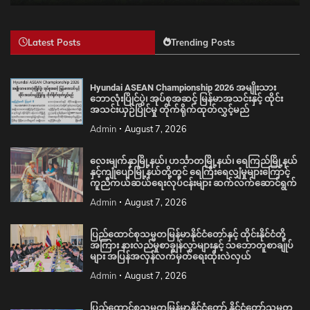
Latest Posts
Trending Posts
Hyundai ASEAN Championship 2026 အမျိုးသား
ဘောလုံးပြိုင်ပွဲ၊ အုပ်စုအဆင့် မြန်မာအသင်းနှင့် ထိုင်း
အသင်းယှဉ်ပြိုင်မှု တိုက်ရိုက်ထုတ်လွှင့်မည်
Admin
August 7, 2026
လေးမျက်နှာမြို့နယ်၊ ဟင်္သာတမြို့နယ်၊ ရေကြည်မြို့နယ်
နှင့်ကျုံပျော်မြို့နယ်တို့တွင် ရေကြီးရေလျှံမှုများကြောင့်
ကူညီကယ်ဆယ်ရေးလုပ်ငန်းများ ဆက်လက်ဆောင်ရွက်
Admin
August 7, 2026
ပြည်ထောင်စုသမ္မတမြန်မာနိုင်ငံတော်နှင့် ထိုင်းနိုင်ငံတို့
အကြား နားလည်မှုစာချွန်လွှာများနှင့် သဘောတူစာချုပ်
များ အပြန်အလှန်လက်မှတ်ရေးထိုးလဲလှယ်
Admin
August 7, 2026
ပြည်ထောင်စုသမ္မတမြန်မာနိုင်ငံတော် နိုင်ငံတော်သမ္မတ