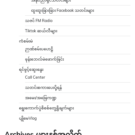
ထူးထူးခြားခြား Facebook သတင်းများ
သဇင် FM Radio
Tiktok ဆယ်လီများ
ကံစမ်းမဲ
ဉာဏ်စမ်းပဟေဠိ
ဖုန်းဘေလ်မဲဖောက်ခြင်း
ရင်ဖွင့်ဆွေးနွေး
Call Center
သတင်းစကားပေးပို့ရန်
အမေး/အဖြေကဏ္ဍ
ရွေးကောက်ပွဲစိစစ်တွေ့ရှိချက်များ
ပျိုမေVlog
Archives များနှစ်အလိုက်