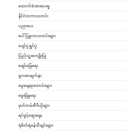
ထောက်ခံအားပေးမှု
နိုင်ငံတကာသတင်း
ပညာပေး
ပေါ်ပြူလာသတင်းများ
ပျော်ပွဲရွှင်ပွဲ
ပြည်သူ့အကျိုးပြု
ဖျော်ဖြေရေး
မူလစာမျက်နှာ
မွေးနေ့ဆုတောင်းများ
မွေးမြူရေး
မှတ်တမ်းဗီဒီယိုများ
ရင်ဖွင့်ဆွေးနွေး
ရဲစိတ်ရဲမန်သီချင်းများ