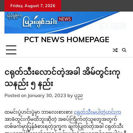
Skip
Friday, August 7, 2026
to
content
PCT NEWS HOMEPAGE
ငရုတ်သီးလောင်တဲ့အခါ အိမ်တွင်းကု
သနည်း ၅ နည်း
Posted on
January 30, 2023
by
ပုည
ထမင်းပွဲဟင်းပွဲမှာ ဘာလေးစားစား
ငရုတ်သီးမပါတဲ့ဟင်းက
အာခံတွင်းကိုမထိဘူးဆိုတဲ့ အစပ်ကြိုက်တဲ့သူတွေအတွက်
တစ်ဖက်မှာပြန်ခံစားရတဲ့ဒုက္ခက ချက်ပြုတ်တဲ့အခါ ငရုတ်သီး