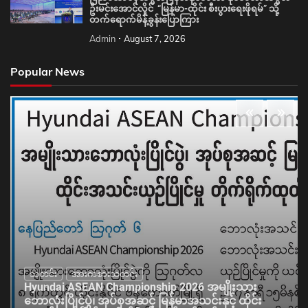
ဦးမင်းအောင်လှိုင် “မြန်မာ-ထိုင်း စီးပွားရေးဖိုရမ်” သို့
တက်ရောက်မိန့်ခွန်းပြောကြား
Admin
August 7, 2026
Popular News
သတင်း
အားကစားသတင်း
Hyundai ASEAN Championship 2026 အမျိုးသား
ဘောလုံးပြိုင်ပွဲ၊ အုပ်စုအဆင့် မြန်မာအသင်းနှင့် ထိုင်း