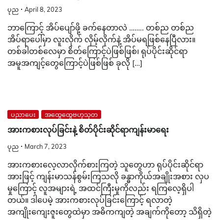
ပုည
April 8, 2023
ဘာကြောင့် အိပ်ပျော်ဖို့ ခက်နေတာလဲ …….. တစ်ည တစ်ည
အိပ်ရာပေါ်မှာ လူးလိုက် လှိမ့်လိုက်နဲ့ အိပ်မရဖြစ်နေပြီလား။
တစ်ခါတစ်လေမှာ စိတ်ကြောင့်ပဲဖြစ်ဖြစ်၊ ရုပ်ပိုင်းဆိုင်ရာ
အမူအကျင့်တွေကြောင့်ပဲဖြစ်ဖြစ် ခုလို […]
ပညာပေး
အထွေထွေဗဟုသုတ
အားကစားလုပ်ခြင်းနဲ့ စိတ်ပိုင်းဆိုင်ရာကျန်းမာရေး
ပုည
March 7, 2023
အားကစားလေ့လာလိုက်စားကြတဲ့ သူတွေဟာ ရုပ်ပိုင်းဆိုင်ရာ
အားဖြင့် ကျန်းမာသန်စွမ်းကြသလို ခန္ဓာကိုယ်အချိုးအစား လှပ
မှုကြောင့် လူအများရဲ့ အထင်ကြီးမှုကိုလည်း ရကြလေ့ရှိပါ
တယ်။ ဒါပေမဲ့ အားကစားလုပ်ခြင်းကြောင့် ရလာတဲ့
အကျိုးကျေးဇူးတွေထဲမှာ အဓိကကျတဲ့ အချက်ကိုတော့ သိရှိတဲ့