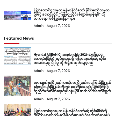
ပြည်ထောင်စုသမ္မတမြန်မာနိုင်ငံတော် နိုင်ငံတော်သမ္မတ
ဦးမင်းအောင်လှိုင် “မြန်မာ-ထိုင်း စီးပွားရေးဖိုရမ်” သို့
တက်ရောက်မိန့်ခွန်းပြောကြား
Admin
August 7, 2026
Featured News
Hyundai ASEAN Championship 2026 အမျိုးသား
ဘောလုံးပြိုင်ပွဲ၊ အုပ်စုအဆင့် မြန်မာအသင်းနှင့် ထိုင်း
အသင်းယှဉ်ပြိုင်မှု တိုက်ရိုက်ထုတ်လွှင့်မည်
Admin
August 7, 2026
လေးမျက်နှာမြို့နယ်၊ ဟင်္သာတမြို့နယ်၊ ရေကြည်မြို့နယ်
နှင့်ကျုံပျော်မြို့နယ်တို့တွင် ရေကြီးရေလျှံမှုများကြောင့်
ကူညီကယ်ဆယ်ရေးလုပ်ငန်းများ ဆက်လက်ဆောင်ရွက်
Admin
August 7, 2026
ပြည်ထောင်စုသမ္မတမြန်မာနိုင်ငံတော်နှင့် ထိုင်းနိုင်ငံတို့
အကြား နားလည်မှုစာချွန်လွှာများနှင့် သဘောတူစာချုပ်