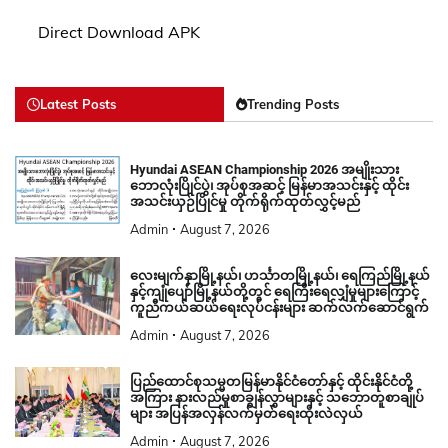
Direct Download APK
Latest Posts
Trending Posts
Hyundai ASEAN Championship 2026 အမျိုးသား
ဘောလုံးပြိုင်ပွဲ၊ အုပ်စုအဆင့် မြန်မာအသင်းနှင့် ထိုင်း
အသင်းယှဉ်ပြိုင်မှု တိုက်ရိုက်ထုတ်လွှင့်မည်
Admin
August 7, 2026
လေးမျက်နှာမြို့နယ်၊ ဟင်္သာတမြို့နယ်၊ ရေကြည်မြို့နယ်
နှင့်ကျုံပျော်မြို့နယ်တို့တွင် ရေကြီးရေလျှံမှုများကြောင့်
ကူညီကယ်ဆယ်ရေးလုပ်ငန်းများ ဆက်လက်ဆောင်ရွက်
Admin
August 7, 2026
ပြည်ထောင်စုသမ္မတမြန်မာနိုင်ငံတော်နှင့် ထိုင်းနိုင်ငံတို့
အကြား နားလည်မှုစာချွန်လွှာများနှင့် သဘောတူစာချုပ်
များ အပြန်အလှန်လက်မှတ်ရေးထိုးလဲလှယ်
Admin
August 7, 2026