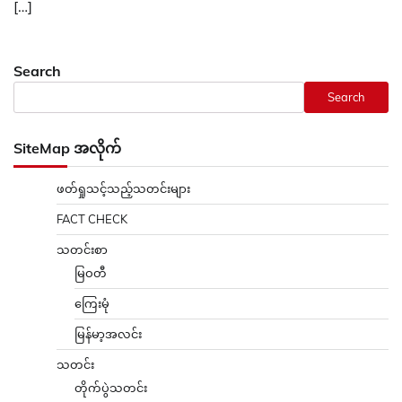
[…]
Search
Search
SiteMap အလိုက်
ဖတ်ရှုသင့်သည့်သတင်းများ
FACT CHECK
သတင်းစာ
မြဝတီ
ကြေးမုံ
မြန်မာ့အလင်း
သတင်း
တိုက်ပွဲသတင်း