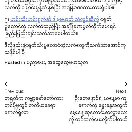
ငရုတ်သီးအပူဆီကို အမြန်ဆုံးသက်သာစေပါတယ်။ဒါ့ကြောင့်
လက်ကို ပြောင်းမှုန့်ထဲ နှစ်ပြီး အချိန်ခဏထားထားရုံပါပဲ။
၅)
ဟင်းသီးဟင်းရွက်ဆီ ဒါမှမဟုတ် သံလွင်ဆီကို
ငရုတ်
ပူလောင်တဲ့ လက်ထဲထည့်ပြီး အချိန်ခဏပွတ်တိုက်ပေးရင်
ဖြည်းဖြည်းချင်းသက်သာစေပါတယ်။
ဒီလိုနည်းနဲ့ငရုတ်သီးပူလောင်တဲ့လက်တွေကိုသက်သာအောင်ကု
သနိုင်ပါပြီ
Posted in
ပညာပေး
,
အထွေထွေဗဟုသုတ
Post
Previous:
Next:
navigation
တရုတ်က ကမ္ဘာ့မော်တော်ကား
ဦးစောနောင်ရဲ့ ယနေ့မှာ ကျ
တင်ပို့မှုတွင် တတိယနေရာ
ရောက်တဲ့ မွေးနေ့အတွက်
ရောက်ရှိလာ
မွေးနေ့ ဆုတောင်းစာလွှာလေး
ကို တင်ဆက်ပေးလိုက်ပါတယ်