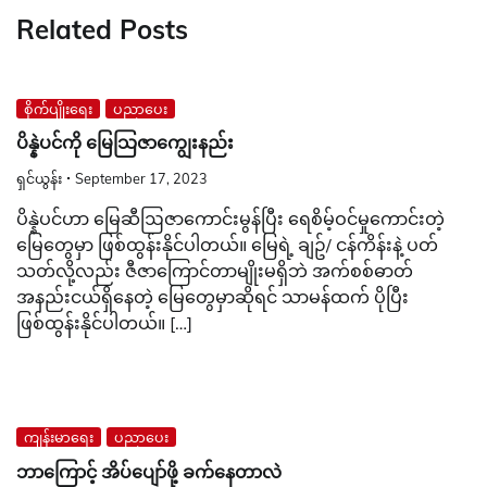
Related Posts
စိုက်ပျိုးရေး
ပညာပေး
ပိန္နဲပင်ကို မြေသြဇာကျွေးနည်း
ရှင်ယွန်း
September 17, 2023
ပိန္နဲပင်ဟာ မြေဆီဩဇာကောင်းမွန်ပြီး ရေစိမ့်ဝင်မှုကောင်းတဲ့
မြေတွေမှာ ဖြစ်ထွန်းနိုင်ပါတယ်။ မြေရဲ့ ချဥ်/ ငန်ကိန်းနဲ့ ပတ်
သတ်လို့လည်း ဇီဇာကြောင်တာမျိုးမရှိဘဲ အက်စစ်ဓာတ်
အနည်းငယ်ရှိနေတဲ့ မြေတွေမှာဆိုရင် သာမန်ထက် ပိုပြီး
ဖြစ်ထွန်းနိုင်ပါတယ်။ […]
ကျန်းမာရေး
ပညာပေး
ဘာကြောင့် အိပ်ပျော်ဖို့ ခက်နေတာလဲ