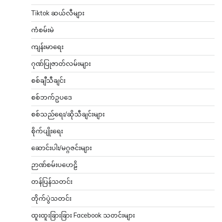
Tiktok ဆယ်လီများ
ကံစမ်းမဲ
ကျန်းမာရေး
ဂုဏ်ပြုဇာတ်လမ်းများ
စစ်ချီသီချင်း
စစ်ဘက်ဥပဒေ
စစ်သည်ရေး/ဆိုသီချင်းများ
စိုက်ပျိုးရေး
ဆောင်းပါး/မဂ္ဂဇင်းများ
ဉာဏ်စမ်းပဟေဠိ
တန်ပြန်သတင်း
တိုက်ပွဲသတင်း
ထူးထူးခြားခြား Facebook သတင်းများ