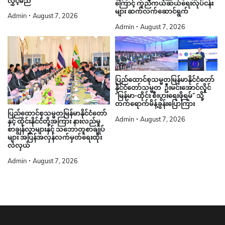
လွှင့်မည်
ကြောင့် ကူညီကယ်ဆယ်ရေးလုပ်ငန်း
များ ဆက်လက်ဆောင်ရွက်
Admin
August 7, 2026
Admin
August 7, 2026
ပြည်ထောင်စုသမ္မတမြန်မာနိုင်ငံတော်
နိုင်ငံတော်သမ္မတ ဦးမင်းအောင်လှိုင်
“မြန်မာ-ထိုင်း စီးပွားရေးဖိုရမ်” သို့
တက်ရောက်မိန့်ခွန်းပြောကြား
ပြည်ထောင်စုသမ္မတမြန်မာနိုင်ငံတော်
Admin
August 7, 2026
နှင့် ထိုင်းနိုင်ငံတို့အကြား နားလည်မှု
စာချွန်လွှာများနှင့် သဘောတူစာချုပ်
များ အပြန်အလှန်လက်မှတ်ရေးထိုး
လဲလှယ်
Admin
August 7, 2026