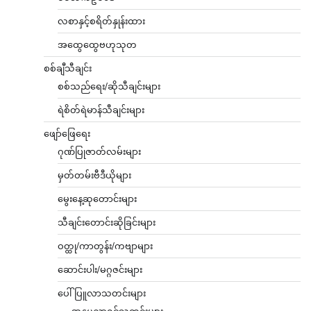
လစာနှင့်စရိတ်နှုန်းထား
အထွေထွေဗဟုသုတ
စစ်ချီသီချင်း
စစ်သည်ရေး/ဆိုသီချင်းများ
ရဲစိတ်ရဲမာန်သီချင်းများ
ဖျော်ဖြေရေး
ဂုဏ်ပြုဇာတ်လမ်းများ
မှတ်တမ်းဗီဒီယိုများ
မွေးနေ့ဆုတောင်းများ
သီချင်းတောင်းဆိုခြင်းများ
ဝတ္ထု/ကာတွန်း/ကဗျာများ
ဆောင်းပါး/မဂ္ဂဇင်းများ
ပေါ်ပြူလာသတင်းများ
အနုပညာရှင်သတင်းများ