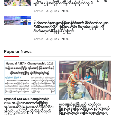
များ အပြန်အလှန်လက်မှတ်ရေးထိုးလဲလှယ်
Admin
August 7, 2026
ပြည်ထောင်စုသမ္မတမြန်မာနိုင်ငံတော် နိုင်ငံတော်သမ္မတ
ဦးမင်းအောင်လှိုင် “မြန်မာ-ထိုင်း စီးပွားရေးဖိုရမ်” သို့
တက်ရောက်မိန့်ခွန်းပြောကြား
Admin
August 7, 2026
Popular News
Hyundai ASEAN Championship
2026 အမျိုးသားဘောလုံးပြိုင်ပွဲ၊
လေးမျက်နှာမြို့နယ်၊ ဟင်္သာတ
အုပ်စုအဆင့် မြန်မာအသင်းနှင့် ထိုင်း
မြို့နယ်၊ ရေကြည်မြို့နယ်နှင့်ကျုံပျော်
အသင်းယှဉ်ပြိုင်မှု တိုက်ရိုက်ထုတ်
မြို့နယ်တို့တွင် ရေကြီးရေလျှံမှုများ