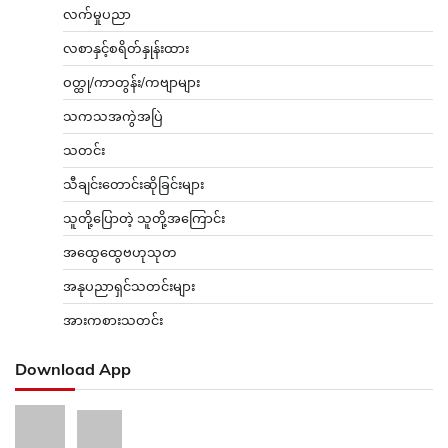
လက်မှုပညာ
လစာနှင့်စရိတ်နှုန်းထား
ဝတ္ထု/ကာတွန်း/ကဗျာများ
သကသအကွဲအပြဲ
သတင်း
သီချင်းတောင်းဆိုခြင်းများ
သူတို့ပြောတဲ့ သူတို့အကြောင်း
အထွေထွေဗဟုသုတ
အနုပညာရှင်သတင်းများ
အားကစားသတင်း
Download App