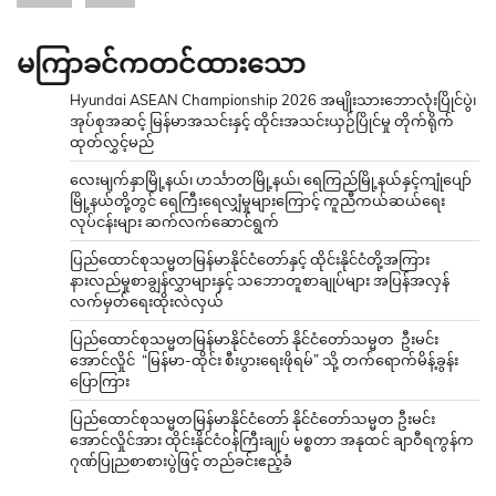
မကြာခင်ကတင်ထားသော
Hyundai ASEAN Championship 2026 အမျိုးသားဘောလုံးပြိုင်ပွဲ၊
အုပ်စုအဆင့် မြန်မာအသင်းနှင့် ထိုင်းအသင်းယှဉ်ပြိုင်မှု တိုက်ရိုက်
ထုတ်လွှင့်မည်
လေးမျက်နှာမြို့နယ်၊ ဟင်္သာတမြို့နယ်၊ ရေကြည်မြို့နယ်နှင့်ကျုံပျော်
မြို့နယ်တို့တွင် ရေကြီးရေလျှံမှုများကြောင့် ကူညီကယ်ဆယ်ရေး
လုပ်ငန်းများ ဆက်လက်ဆောင်ရွက်
ပြည်ထောင်စုသမ္မတမြန်မာနိုင်ငံတော်နှင့် ထိုင်းနိုင်ငံတို့အကြား
နားလည်မှုစာချွန်လွှာများနှင့် သဘောတူစာချုပ်များ အပြန်အလှန်
လက်မှတ်ရေးထိုးလဲလှယ်
ပြည်ထောင်စုသမ္မတမြန်မာနိုင်ငံတော် နိုင်ငံတော်သမ္မတ ဦးမင်း
အောင်လှိုင် “မြန်မာ-ထိုင်း စီးပွားရေးဖိုရမ်” သို့ တက်ရောက်မိန့်ခွန်း
ပြောကြား
ပြည်ထောင်စုသမ္မတမြန်မာနိုင်ငံတော် နိုင်ငံတော်သမ္မတ ဦးမင်း
အောင်လှိုင်အား ထိုင်းနိုင်ငံဝန်ကြီးချုပ် မစ္စတာ အနုထင် ချာဝီရကွန်က
ဂုဏ်ပြုညစာစားပွဲဖြင့် တည်ခင်းဧည့်ခံ