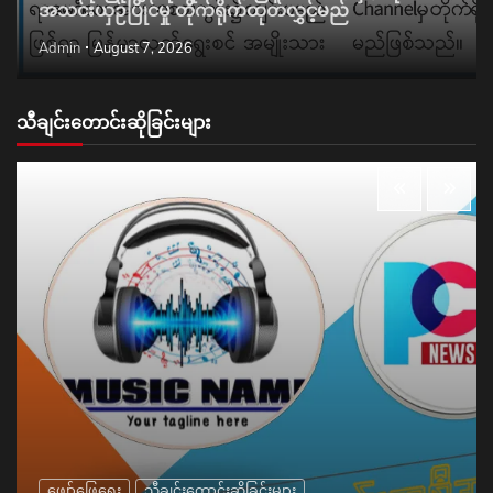
အသင်းယှဉ်ပြိုင်မှု တိုက်ရိုက်ထုတ်လွှင့်မည်
Admin
August 7, 2026
သီချင်းတောင်းဆိုခြင်းများ
ဖျော်ဖြေရေး
သီချင်းတောင်းဆိုခြင်းများ