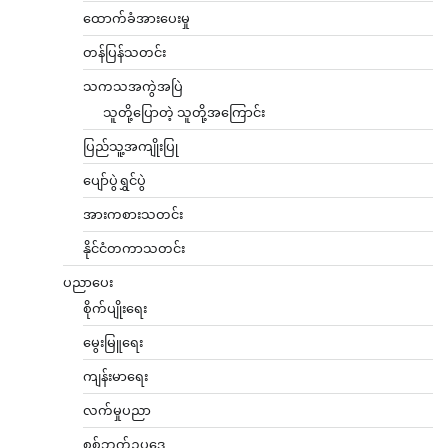
ထောက်ခံအားပေးမှု
တန်ပြန်သတင်း
သကသအကွဲအပြဲ
သူတို့ပြောတဲ့ သူတို့အကြောင်း
ပြည်သူ့အကျိုးပြု
ပျော်ပွဲရွှင်ပွဲ
အားကစားသတင်း
နိုင်ငံတကာသတင်း
ပညာပေး
စိုက်ပျိုးရေး
မွေးမြူရေး
ကျန်းမာရေး
လက်မှုပညာ
စစ်ဘက်ဥပဒေ