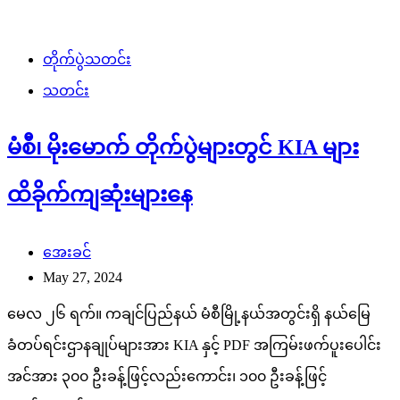
တိုက်ပွဲသတင်း
သတင်း
မံစီ၊ မိုးမောက် တိုက်ပွဲများတွင် KIA များ
ထိခိုက်ကျဆုံးများနေ
အေးခင်
May 27, 2024
မေလ ၂၆ ရက်။ ကချင်ပြည်နယ် မံစီမြို့နယ်အတွင်းရှိ နယ်မြေ
ခံတပ်ရင်းဌာနချုပ်များအား KIA နှင့် PDF အကြမ်းဖက်ပူးပေါင်း
အင်အား ၃၀၀ ဦးခန့်ဖြင့်လည်းကောင်း၊ ၁၀၀ ဦးခန့်ဖြင့်