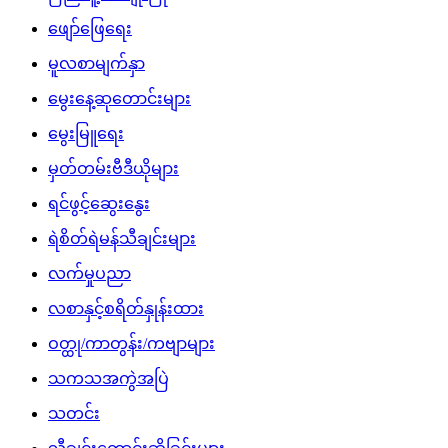
ဖျော်ဖြေရေး
မူလစာမျက်နှာ
မွေးနေ့ဆုတောင်းများ
မွေးမြူရေး
မှတ်တမ်းဗီဒီယိုများ
ရင်ဖွင့်ဆွေးနွေး
ရဲစိတ်ရဲမန်သီချင်းများ
လက်မှုပညာ
လစာနှင့်စရိတ်နှုန်းထား
ဝတ္ထု/ကာတွန်း/ကဗျာများ
သကသအကွဲအပြဲ
သတင်း