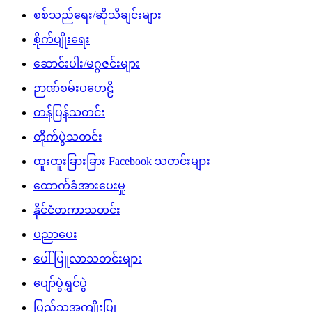
စစ်သည်ရေး/ဆိုသီချင်းများ
စိုက်ပျိုးရေး
ဆောင်းပါး/မဂ္ဂဇင်းများ
ဉာဏ်စမ်းပဟေဠိ
တန်ပြန်သတင်း
တိုက်ပွဲသတင်း
ထူးထူးခြားခြား Facebook သတင်းများ
ထောက်ခံအားပေးမှု
နိုင်ငံတကာသတင်း
ပညာပေး
ပေါ်ပြူလာသတင်းများ
ပျော်ပွဲရွှင်ပွဲ
ပြည်သူ့အကျိုးပြု