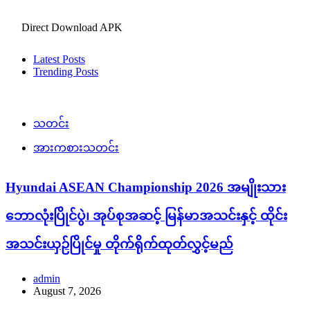
Direct Download APK
Latest Posts
Trending Posts
သတင်း
အားကစားသတင်း
Hyundai ASEAN Championship 2026 အမျိုးသား
ဘောလုံးပြိုင်ပွဲ၊ အုပ်စုအဆင့် မြန်မာအသင်းနှင့် ထိုင်း
အသင်းယှဉ်ပြိုင်မှု တိုက်ရိုက်ထုတ်လွှင့်မည်
admin
August 7, 2026