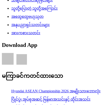
သီချင်းတောင်းဆိုခြင်းများ
သူတို့ပြောတဲ့ သူတို့အကြောင်း
အထွေထွေဗဟုသုတ
အနုပညာရှင်သတင်းများ
အားကစားသတင်း
Download App
မကြာခင်ကတင်ထားသော
Hyundai ASEAN Championship 2026 အမျိုးသားဘောလုံး
ပြိုင်ပွဲ၊ အုပ်စုအဆင့် မြန်မာအသင်းနှင့် ထိုင်းအသင်း