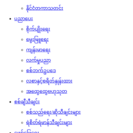
နိုင်ငံတကာသတင်း
ပညာပေး
စိုက်ပျိုးရေး
မွေးမြူရေး
ကျန်းမာရေး
လက်မှုပညာ
စစ်ဘက်ဥပဒေ
လစာနှင့်စရိတ်နှုန်းထား
အထွေထွေဗဟုသုတ
စစ်ချီသီချင်း
စစ်သည်ရေး/ဆိုသီချင်းများ
ရဲစိတ်ရဲမာန်သီချင်းများ
ဖျော်ဖြေရေး