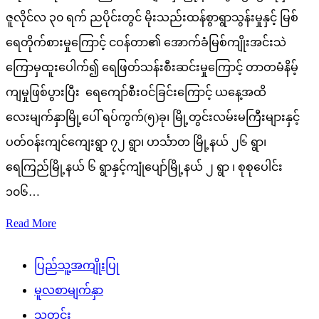
ဇူလိုင်လ ၃၀ ရက် ညပိုင်းတွင် မိုးသည်းထန်စွာရွာသွန်းမှုနှင့် မြစ်
ရေတိုက်စားမှုကြောင့် ငဝန်တာ၏ အောက်ခံမြစ်ကျိုးအင်းသဲ
ကြောမှထူးပေါက်၍ ရေဖြတ်သန်းစီးဆင်းမှုကြောင့် တာတမံနိမ့်
ကျမှုဖြစ်ပွားပြီး ရေကျော်စီးဝင်ခြင်းကြောင့် ယနေ့အထိ
လေးမျက်နှာမြို့ပေါ် ရပ်ကွက်(၅)ခု၊ မြို့တွင်းလမ်းမကြီးများနှင့်
ပတ်ဝန်းကျင်ကျေးရွာ ၇၂ ရွာ၊ ဟင်္သာတ မြို့နယ် ၂၆ ရွာ၊
ရေကြည်မြို့နယ် ၆ ရွာနှင့်ကျုံပျော်မြို့နယ် ၂ ရွာ ၊ စုစုပေါင်း
၁၀၆…
Read More
ပြည်သူ့အကျိုးပြု
မူလစာမျက်နှာ
သတင်း