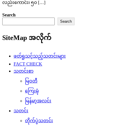
လည်းကောင်း၊ ၅၀ […]
Search
Search
SiteMap အလိုက်
ဖတ်ရှုသင့်သည့်သတင်းများ
FACT CHECK
သတင်းစာ
မြဝတီ
ကြေးမုံ
မြန်မာ့အလင်း
သတင်း
တိုက်ပွဲသတင်း