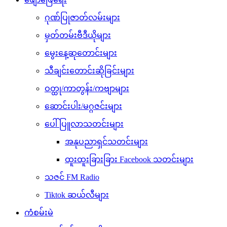
ဂုဏ်ပြုဇာတ်လမ်းများ
မှတ်တမ်းဗီဒီယိုများ
မွေးနေ့ဆုတောင်းများ
သီချင်းတောင်းဆိုခြင်းများ
ဝတ္ထု/ကာတွန်း/ကဗျာများ
ဆောင်းပါး/မဂ္ဂဇင်းများ
ပေါ်ပြူလာသတင်းများ
အနုပညာရှင်သတင်းများ
ထူးထူးခြားခြား Facebook သတင်းများ
သဇင် FM Radio
Tiktok ဆယ်လီများ
ကံစမ်းမဲ