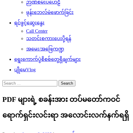
ဉာဏ်စမ်းပဟေဠိ
ဖုန်းဘေလ်မဲဖောက်ခြင်း
ရင်ဖွင့်ဆွေးနွေး
Call Center
သတင်းစကားပေးပို့ရန်
အမေး/အဖြေကဏ္ဍ
ရွေးကောက်ပွဲစိစစ်တွေ့ရှိချက်များ
ပျိုမေVlog
Search
for:
PDF များရဲ့ စခန်းအား တပ်မတော်ကဝင်
ရောက်ရှင်းလင်းရာ အလောင်းလက်နက်ရရှိ