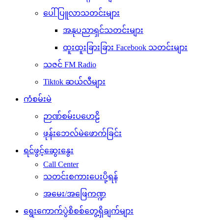
ပေါ်ပြူလာသတင်းများ
အနုပညာရှင်သတင်းများ
ထူးထူးခြားခြား Facebook သတင်းများ
သဇင် FM Radio
Tiktok ဆယ်လီများ
ကံစမ်းမဲ
ဉာဏ်စမ်းပဟေဠိ
ဖုန်းဘေလ်မဲဖောက်ခြင်း
ရင်ဖွင့်ဆွေးနွေး
Call Center
သတင်းစကားပေးပို့ရန်
အမေး/အဖြေကဏ္ဍ
ရွေးကောက်ပွဲစိစစ်တွေ့ရှိချက်များ