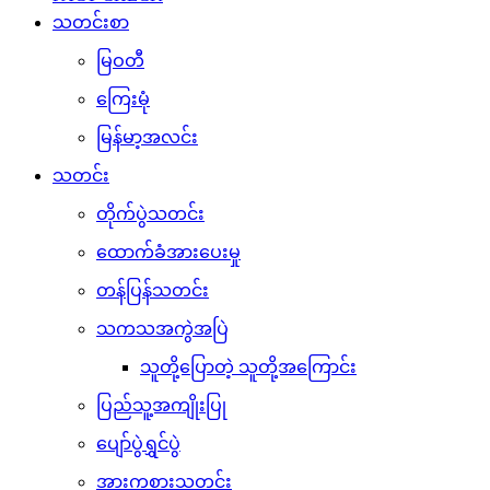
သတင်းစာ
မြဝတီ
ကြေးမုံ
မြန်မာ့အလင်း
သတင်း
တိုက်ပွဲသတင်း
ထောက်ခံအားပေးမှု
တန်ပြန်သတင်း
သကသအကွဲအပြဲ
သူတို့ပြောတဲ့ သူတို့အကြောင်း
ပြည်သူ့အကျိုးပြု
ပျော်ပွဲရွှင်ပွဲ
အားကစားသတင်း