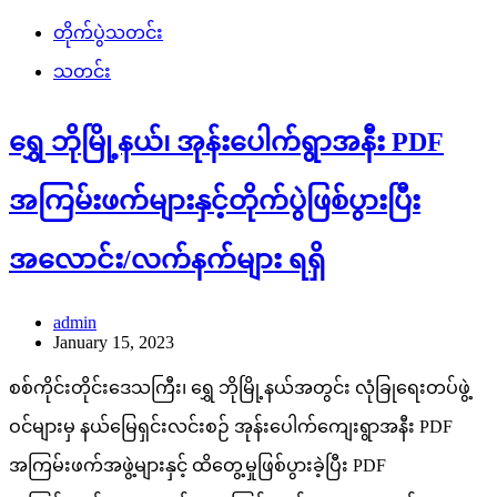
တိုက်ပွဲသတင်း
သတင်း
ရွှေ ဘိုမြို့နယ်၊ အုန်းပေါက်ရွာအနီး PDF
အကြမ်းဖက်များနှင့်တိုက်ပွဲဖြစ်ပွားပြီး
အလောင်း/လက်နက်များ ရရှိ
admin
January 15, 2023
စစ်ကိုင်းတိုင်းဒေသကြီး၊ ရွှေ ဘိုမြို့နယ်အတွင်း လုံခြုရေးတပ်ဖွဲ့
ဝင်များမှ နယ်မြေရှင်းလင်းစဉ် အုန်းပေါက်ကျေးရွာအနီး PDF
အကြမ်းဖက်အဖွဲ့များနှင့် ထိတွေ့မှုဖြစ်ပွားခဲ့ပြီး PDF