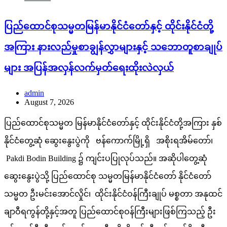
ပြည်ထောင်စုသမ္မတမြန်မာနိုင်ငံတော်နှင့် ထိုင်းနိုင်ငံတို့
အကြား နားလည်မှုစာချွန်လွှာများနှင့် သဘောတူစာချုပ်
များ အပြန်အလှန်လက်မှတ်ရေးထိုးလဲလှယ်
admin
August 7, 2026
ပြည်ထောင်စုသမ္မတ မြန်မာနိုင်ငံတော်နှင့် ထိုင်းနိုင်ငံတို့အကြား နှစ်
နိုင်ငံတွေ့ဆုံ ဆွေးနွေးပွဲကို ဗန်ကောက်မြို့ရှိ အစိုးရအိမ်တော်၊
Pakdi Bodin Building ၌ ကျင်းပပြုလုပ်သည်။ အဆိုပါတွေ့ဆုံ
ဆွေးနွေးပွဲသို့ ပြည်ထောင်စု သမ္မတမြန်မာနိုင်ငံတော် နိုင်ငံတော်
သမ္မတ ဦးမင်းအောင်လှိုင်၊ ထိုင်းနိုင်ငံဝန်ကြီးချုပ် မစ္စတာ အနုထင်
ချာဝီရကွန်တို့နှင့်အတူ ပြည်ထောင်စုဝန်ကြီးများဖြစ်ကြသည့် ဦး