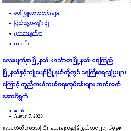
ပေါ်ပြူလာသတင်းများ
ပြည်သူ့အကျိုးပြု
မူလစာမျက်နှာ
သတင်း
လေးမျက်နှာမြို့နယ်၊ ဟင်္သာတမြို့နယ်၊ ရေကြည်
မြို့နယ်နှင့်ကျုံပျော်မြို့နယ်တို့တွင် ရေကြီးရေလျှံမှုများ
ကြောင့် ကူညီကယ်ဆယ်ရေးလုပ်ငန်းများ ဆက်လက်
ဆောင်ရွက်
admin
August 7, 2026
ဧရာဝတီတိုင်းဒေသကြီး၊ လေးမျက်နှာမြို့နယ်တွင် ၂၀၂၆ခုနှစ်၊