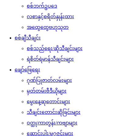
စစ်ဘက်ဥပဒေ
လစာနှင့်စရိတ်နှုန်းထား
အထွေထွေဗဟုသုတ
စစ်ချီသီချင်း
စစ်သည်ရေး/ဆိုသီချင်းများ
ရဲစိတ်ရဲမာန်သီချင်းများ
ဖျော်ဖြေရေး
ဂုဏ်ပြုဇာတ်လမ်းများ
မှတ်တမ်းဗီဒီယိုများ
မွေးနေ့ဆုတောင်းများ
သီချင်းတောင်းဆိုခြင်းများ
ဝတ္ထု/ကာတွန်း/ကဗျာများ
ဆောင်းပါး/မဂ္ဂဇင်းများ