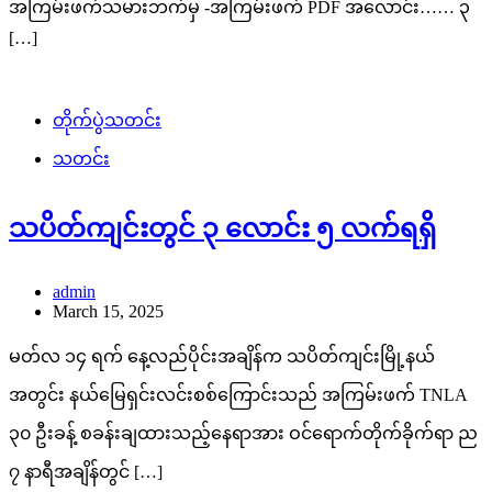
အကြမ်းဖက်သမားဘက်မှ -အကြမ်းဖက် PDF အလောင်း…… ၃
[…]
တိုက်ပွဲသတင်း
သတင်း
သပိတ်ကျင်းတွင် ၃ လောင်း ၅ လက်ရရှိ
admin
March 15, 2025
မတ်လ ၁၄ ရက် နေ့လည်ပိုင်းအချိန်က သပိတ်ကျင်းမြို့နယ်
အတွင်း နယ်မြေရှင်းလင်းစစ်ကြောင်းသည် အကြမ်းဖက် TNLA
၃၀ ဦးခန့် စခန်းချထားသည့်နေရာအား ဝင်ရောက်တိုက်ခိုက်ရာ ည
၇ နာရီအချိန်တွင် […]