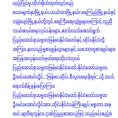
ယှဉ်ပြိုင်မှု တိုက်ရိုက်ထုတ်လွှင့်မည်
လေးမျက်နှာမြို့နယ်၊ ဟင်္သာတမြို့နယ်၊ ရေကြည်မြို့နယ်နှင့်
ကျုံပျော်မြို့နယ်တို့တွင် ရေကြီးရေလျှံမှုများကြောင့် ကူညီ
ကယ်ဆယ်ရေးလုပ်ငန်းများ ဆက်လက်ဆောင်ရွက်
ပြည်ထောင်စုသမ္မတမြန်မာနိုင်ငံတော်နှင့် ထိုင်းနိုင်ငံတို့
အကြား နားလည်မှုစာချွန်လွှာများနှင့် သဘောတူစာချုပ်များ
အပြန်အလှန်လက်မှတ်ရေးထိုးလဲလှယ်
ပြည်ထောင်စုသမ္မတမြန်မာနိုင်ငံတော် နိုင်ငံတော်သမ္မတ
ဦးမင်းအောင်လှိုင် “မြန်မာ-ထိုင်း စီးပွားရေးဖိုရမ်” သို့ တက်
ရောက်မိန့်ခွန်းပြောကြား
ပြည်ထောင်စုသမ္မတမြန်မာနိုင်ငံတော် နိုင်ငံတော်သမ္မတ
ဦးမင်းအောင်လှိုင်အား ထိုင်းနိုင်ငံဝန်ကြီးချုပ် မစ္စတာ အနု
ထင် ချာဝီရကွန်က ဂုဏ်ပြုညစာစားပွဲဖြင့် တည်ခင်းဧည့်ခံ