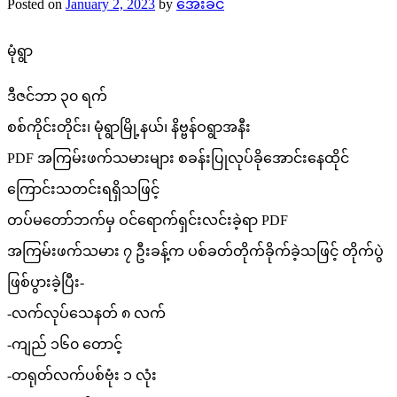
Posted on
January 2, 2023
by
အေးခင်
မုံရွာ
ဒီဇင်ဘာ ၃၀ ရက်
စစ်ကိုင်းတိုင်း၊ မုံရွာမြို့နယ်၊ နိဗ္ဗန်ဝရွာအနီး
PDF အကြမ်းဖက်သမားများ စခန်းပြုလုပ်ခိုအောင်းနေထိုင်
ကြောင်းသတင်းရရှိသဖြင့်
တပ်မတော်ဘက်မှ ဝင်ရောက်ရှင်းလင်းခဲ့ရာ PDF
အကြမ်းဖက်သမား ၇ ဦးခန့်က ပစ်ခတ်တိုက်ခိုက်ခဲ့သဖြင့် တိုက်ပွဲ
ဖြစ်ပွားခဲ့ပြီး-
-လက်လုပ်သေနတ် ၈ လက်
-ကျည် ၁၆၀ တောင့်
-တရုတ်လက်ပစ်ဗုံး ၁ လုံး