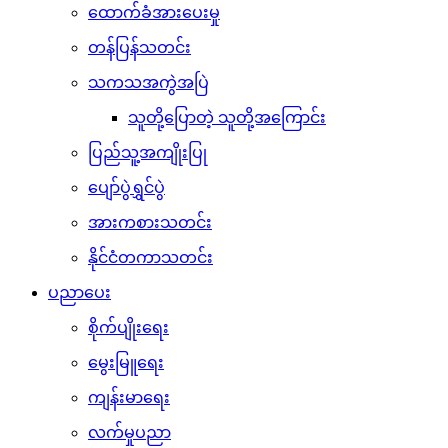
ထောက်ခံအားပေးမှု
တန်ပြန်သတင်း
သကသအကွဲအပြဲ
သူတို့ပြောတဲ့ သူတို့အကြောင်း
ပြည်သူ့အကျိုးပြု
ပျော်ပွဲရွှင်ပွဲ
အားကစားသတင်း
နိုင်ငံတကာသတင်း
ပညာပေး
စိုက်ပျိုးရေး
မွေးမြူရေး
ကျန်းမာရေး
လက်မှုပညာ