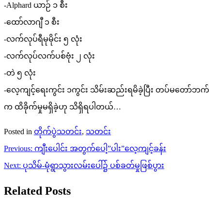
-Alphard ယာဉ် ၁ စီး
-ထော်လာဂျီ ၁ စီး
-လက်လုပ်ရီမုမိုင်း ၅ လုံး
-လက်လုပ်လက်ပစ်ဗုံး ၂ လုံး
-တဲ ၅ လုံး
-လေ့ကျင့်ရေးကွင်း ၁ကွင်း သိမ်းဆည်းရမိခဲ့ပြီး တပ်မတော်ဘက်
က ထိခိုက်မှုမရှိခဲ့ဟု သိရှိရပါတယ်…
Posted in
တိုက်ပွဲသတင်း
,
သတင်း
Post
Previous:
ကျီးပေါင်း အတွက်ပေါ့”ပါး”လေ့ကျင့်ခန်း
navigation
Next:
ပုသိမ်-မုံရွာသွားလမ်းပေါ်၌ ပစ်ခတ်မှုဖြစ်ပွား
Related Posts