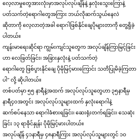
လေ့လာမှုတွေအားလုံးမှာအလုပ်လုပ်ချိန်နဲ့ နှလုံးသွေးကြောနဲ့
ပတ်သက်တဲ့ရောဂါတွေအကြား ဘယ်လိုဆက်သွယ်နေလဲ
ဆိုတာကို လေ့လာတဲ့အခါ ရောဂါဖြစ်နိုင်ချေပိုများတာကို တွေ့ရှိခဲ့
ပါတယ်။
ကျန်းမာရေးဆိုင်ရာ ကျွမ်းကျင်သူတွေက အလုပ်ချိန်ကြာမြင့်ခြင်း
ဟာ လေဖြတ်ခြင်း၊ အခြားနှလုံးနဲ့ ပတ်သက်တဲ့
ရောဂါတွေ ဖြစ်ပွားနိုင်ချေ ပိုမိုမြင့်မားကြောင်း သတိပြုမိခဲ့ကြတာ
ပါ” လို့ ဆိုပါတယ်။
တစ်ပတ်မှာ ၅၅ နာရီနဲ့အထက် အလုပ်လုပ်သူတွေဟာ ၃၅နာရီမှ
နာရီ၄ဝအတွင်း အလုပ်လုပ်သူများထက် နှလုံးရောဂါနဲ့
ဆက်စပ်နေသာ ရောဂါခံစားရခြင်း၊ ဆေးရုံးတက်ရခြင်း၊ သေဆုံး
ခြင်း ၁၃ ရာခိုင်နှုန်း ပိုမိုမြင့်မားပါတယ်။
အလုပ်ချိန် ၄၁နာရီမှ ၄၈နာရီကြား အလုပ်လုပ်သူများတွင် ၁ဝ