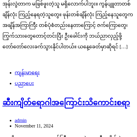
အုန်းလွဲတာက မဖြစ်ဖူးတဲ့သူ မရှိလောက်ပါဘူး။ ကွန်ပျူတာတစ်
ချိန်လုံး ကြည့်နေရတဲ့သူတွေ။ ဖုန်းတစ်ချိန်လုံး ကြည့်နေသူတွေက
အချိန်အကြာကြီး တစ်ပုံစံတည်းနေတာကြောင့် ဇက်ကြောတွေ၊
ကြွက်သားတွေတောင့်တင်းပြီး ဦးခေါင်းကို ဘယ်ညာလှည့်ဖို့
တော်တော်လေးခက်သွားနိုင်ပါတယ်။ ယနေ့ခေတ်မှာဆိုရင် […]
ကျန်းမာရေး
ပညာပေး
ဆီးကျိတ်ရောဂါအကြောင်းသိကောင်းစရာ
admin
November 11, 2024