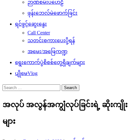
ဉာဏ်စမ်းပဟေဠိ
ဖုန်းဘေလ်မဲဖောက်ခြင်း
ရင်ဖွင့်ဆွေးနွေး
Call Center
သတင်းစကားပေးပို့ရန်
အမေး/အဖြေကဏ္ဍ
ရွေးကောက်ပွဲစိစစ်တွေ့ရှိချက်များ
ပျိုမေVlog
Search
for:
အလုပ် အလွန်အကျွံလုပ်ခြင်းရဲ့ ဆိုးကျိုး
များ