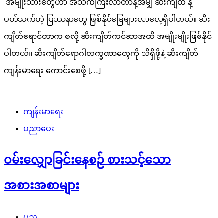
အမျိုးသားတွေဟာ အသက်ကြီးလာတာနဲ့အမျှ ဆီးကျိတ် နဲ့
ပတ်သက်တဲ့ ပြဿနာတွေ ဖြစ်နိုင်ခြေများလာလေ့ရှိပါတယ်။ ဆီး
ကျိတ်ရောင်တာက စလို့ ဆီးကျိတ်ကင်ဆာအထိ အမျိုးမျိုးဖြစ်နိုင်
ပါတယ်။ ဆီးကျိတ်ရောဂါလက္ခဏာတွေကို သိရှိဖို့နဲ့ ဆီးကျိတ်
ကျန်းမာရေး ကောင်းစေဖို့ […]
ကျန်းမာရေး
ပညာပေး
၀မ်းလျှောခြင်းနေစဉ် စားသင့်သော
အစားအစာများ
ပုည