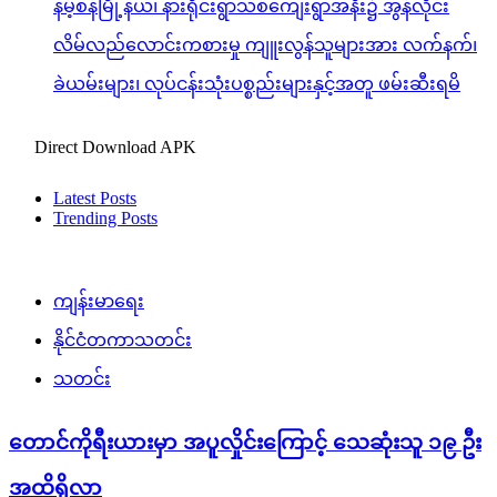
နမ့်စန်မြို့နယ်၊ နားရိုင်းရွာသစ်ကျေးရွာအနီး၌ အွန်လိုင်း
လိမ်လည်လောင်းကစားမှု ကျူးလွန်သူများအား လက်နက်၊
ခဲယမ်းများ၊ လုပ်ငန်းသုံးပစ္စည်းများနှင့်အတူ ဖမ်းဆီးရမိ
Direct Download APK
Latest Posts
Trending Posts
ကျန်းမာရေး
နိုင်ငံတကာသတင်း
သတင်း
တောင်ကိုရီးယားမှာ အပူလှိုင်းကြောင့် သေဆုံးသူ ၁၉ ဦး
အထိရှိလာ