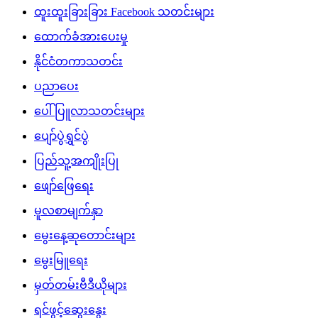
ထူးထူးခြားခြား Facebook သတင်းများ
ထောက်ခံအားပေးမှု
နိုင်ငံတကာသတင်း
ပညာပေး
ပေါ်ပြူလာသတင်းများ
ပျော်ပွဲရွှင်ပွဲ
ပြည်သူ့အကျိုးပြု
ဖျော်ဖြေရေး
မူလစာမျက်နှာ
မွေးနေ့ဆုတောင်းများ
မွေးမြူရေး
မှတ်တမ်းဗီဒီယိုများ
ရင်ဖွင့်ဆွေးနွေး