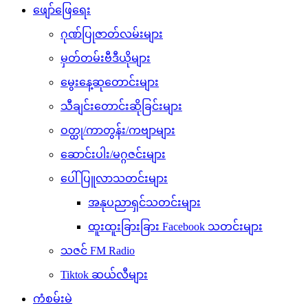
ဖျော်ဖြေရေး
ဂုဏ်ပြုဇာတ်လမ်းများ
မှတ်တမ်းဗီဒီယိုများ
မွေးနေ့ဆုတောင်းများ
သီချင်းတောင်းဆိုခြင်းများ
ဝတ္ထု/ကာတွန်း/ကဗျာများ
ဆောင်းပါး/မဂ္ဂဇင်းများ
ပေါ်ပြူလာသတင်းများ
အနုပညာရှင်သတင်းများ
ထူးထူးခြားခြား Facebook သတင်းများ
သဇင် FM Radio
Tiktok ဆယ်လီများ
ကံစမ်းမဲ