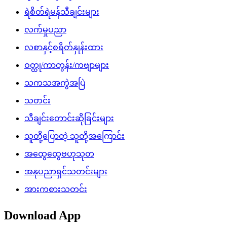
ရဲစိတ်ရဲမန်သီချင်းများ
လက်မှုပညာ
လစာနှင့်စရိတ်နှုန်းထား
ဝတ္ထု/ကာတွန်း/ကဗျာများ
သကသအကွဲအပြဲ
သတင်း
သီချင်းတောင်းဆိုခြင်းများ
သူတို့ပြောတဲ့ သူတို့အကြောင်း
အထွေထွေဗဟုသုတ
အနုပညာရှင်သတင်းများ
အားကစားသတင်း
Download App