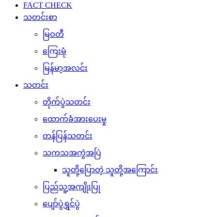
FACT CHECK
သတင်းစာ
မြဝတီ
ကြေးမုံ
မြန်မာ့အလင်း
သတင်း
တိုက်ပွဲသတင်း
ထောက်ခံအားပေးမှု
တန်ပြန်သတင်း
သကသအကွဲအပြဲ
သူတို့ပြောတဲ့ သူတို့အကြောင်း
ပြည်သူ့အကျိုးပြု
ပျော်ပွဲရွှင်ပွဲ