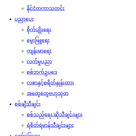
နိုင်ငံတကာသတင်း
ပညာပေး
စိုက်ပျိုးရေး
မွေးမြူရေး
ကျန်းမာရေး
လက်မှုပညာ
စစ်ဘက်ဥပဒေ
လစာနှင့်စရိတ်နှုန်းထား
အထွေထွေဗဟုသုတ
စစ်ချီသီချင်း
စစ်သည်ရေး/ဆိုသီချင်းများ
ရဲစိတ်ရဲမာန်သီချင်းများ
ဖျော်ဖြေရေး