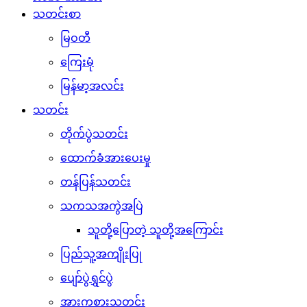
သတင်းစာ
မြဝတီ
ကြေးမုံ
မြန်မာ့အလင်း
သတင်း
တိုက်ပွဲသတင်း
ထောက်ခံအားပေးမှု
တန်ပြန်သတင်း
သကသအကွဲအပြဲ
သူတို့ပြောတဲ့ သူတို့အကြောင်း
ပြည်သူ့အကျိုးပြု
ပျော်ပွဲရွှင်ပွဲ
အားကစားသတင်း