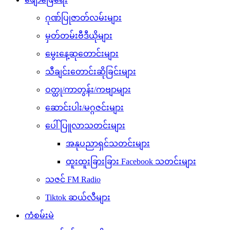
ဂုဏ်ပြုဇာတ်လမ်းများ
မှတ်တမ်းဗီဒီယိုများ
မွေးနေ့ဆုတောင်းများ
သီချင်းတောင်းဆိုခြင်းများ
ဝတ္ထု/ကာတွန်း/ကဗျာများ
ဆောင်းပါး/မဂ္ဂဇင်းများ
ပေါ်ပြူလာသတင်းများ
အနုပညာရှင်သတင်းများ
ထူးထူးခြားခြား Facebook သတင်းများ
သဇင် FM Radio
Tiktok ဆယ်လီများ
ကံစမ်းမဲ