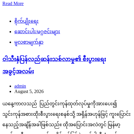
Read More
စိုက်ပျိုးရေး
ဆောင်းပါး/မဂ္ဂဇင်းများ
မူလစာမျက်နှာ
ဝါသီးနှံပြန်လည်ဆန်းသစ်လာမှု၏ စီးပွားရေး
အခွင့်အလမ်း
admin
August 5, 2026
ယနေ့ကာလသည် ပြည်တွင်းကုန်ထုတ်လုပ်မှုကိုအားပေး၍
သွင်းကုန်အစားထိုးစီးပွားရေးစနစ်သို့ အရှိန်အဟုန်ဖြင့် ကူးပြောင်း
နေသည့်အချိန်အခါဖြစ်သည်။ ထိုအပြောင်းအလဲတွင် မြန်မာ့