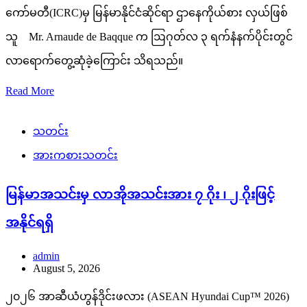
ကော်မတီ(ICRC)မှ မြန်မာနိုင်ငံဆိုင်ရာ ဌာနေကိုယ်စား လှယ်ဖြစ်
သူ Mr. Arnaude de Baqque က ဩဂုတ်လ ၃ ရက်နံနက်ပိုင်းတွင်
လာရောက်တွေ့ဆုံခဲ့ကြောင်း သိရသည်။
Read More
သတင်း
အားကစားသတင်း
မြန်မာအသင်းမှ လာအိုအသင်းအား ၇ ဂိုး ၊ ၂ ဂိုးဖြင့်
အနိုင်ရရှိ
admin
August 5, 2026
၂၀၂၆ အာဆီယံဟွန်ဒိုင်းဖလား (ASEAN Hyundai Cup™ 2026)