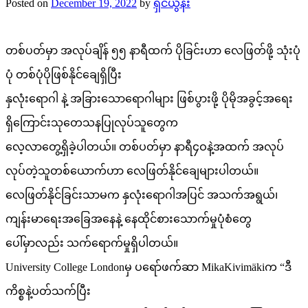
Posted on
December 19, 2022
by
ရှင်ယွန်း
တစ်ပတ်မှာ အလုပ်ချိန် ၅၅ နာရီထက် ပိုခြင်းဟာ လေဖြတ်ဖို့ သုံးပုံ
ပုံ တစ်ပုံပိုဖြစ်နိုင်ချေရှိပြီး
နှလုံးရောဂါ နဲ့ အခြားသောရောဂါများ ဖြစ်ပွားဖို့ ပိုမိုအခွင့်အရေး
ရှိကြောင်းသုတေသနပြုလုပ်သူတွေက
လေ့လာတွေ့ရှိခဲ့ပါတယ်။ တစ်ပတ်မှာ နာရီ၄ဝနဲ့အထက် အလုပ်
လုပ်တဲ့သူတစ်ယောက်ဟာ လေဖြတ်နိုင်ချေများပါတယ်။
လေဖြတ်နိုင်ခြင်းသာမက နှလုံးရောဂါအပြင် အသက်အရွယ်၊
ကျန်းမာရေးအခြေအနေနဲ့ နေထိုင်စားသောက်မှုပုံစံတွေ
ပေါ်မှာလည်း သက်ရောက်မှုရှိပါတယ်။
University College Londonမှ ပရော်ဖက်ဆာ MikaKivimäkiက “ဒီ
ကိစ္စနဲ့ပတ်သက်ပြီး