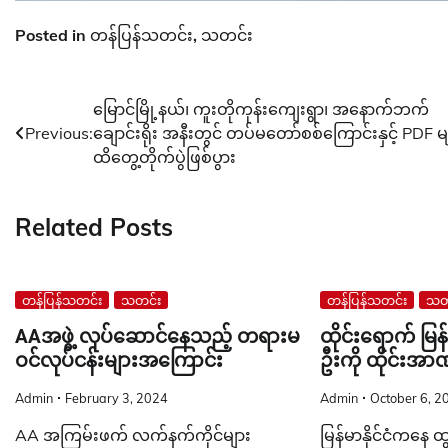
Posted in
တန်ပြန်သတင်း
,
သတင်း
Post
မြောင်မြို့နယ်၊ ကူးတိုကုန်းကျေးရွာ၊ အနောက်ဘက်
Previous:
ချောင်းရိုး အနီးတွင် တပ်မတော်စစ်ကြောင်းနှင့် PDF မ
navigation
ထိတွေ့တိုက်ပွဲဖြစ်ပွား
Related Posts
တန်ပြန်သတင်း
သတင်း
တန်ပြန်သတင်း
သတ
AAအဖွဲ့ လုပ်ဆောင်နေသည့် တရားမ
ထိုင်းရောက် မ
ဝင်လုပ်ငန်းများအကြောင်း
ဦးကို ထိုင်းအာ
Admin
February 3, 2024
Admin
October 6, 2
AA အကြမ်းဖက် လက်နက်ကိုင်များ
မြန်မာနိုင်ငံကနေ ထွက