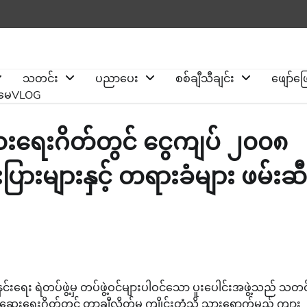
သတင်း
ပညာပေး
စစ်ချီသီချင်း
ဖျော်ဖ
ိုမေVLOG
ဆေးရေးဂိတ်တွင် ငွေကျပ် ၂၀၀၈
ြားများနှင့် တရားခံများ ဖမ်းဆီ
ရေး ရဲတပ်ဖွဲ့မှ တပ်ဖွဲ့ဝင်များပါဝင်သော ပူးပေါင်းအဖွဲ့သည် သတင
ေးရေးဂိတ်တွင် တာချီလိတ်မှ ကျိုင်းတုံသို့ သွားရောက်မည့် ကျား 