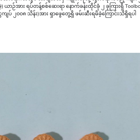
ယာဉ်အား ရပ်တန့်စစ်ဆေးရာ နောက်ခန်းထိုင်ခုံ ၂ ခုကြားရှိ Toolb
၂၀၀၈ သိန်း)အား ရှာဖွေတွေ့ရှိ ဖမ်းဆီးရမိခဲ့ကြောင်းသိရှိရပါ