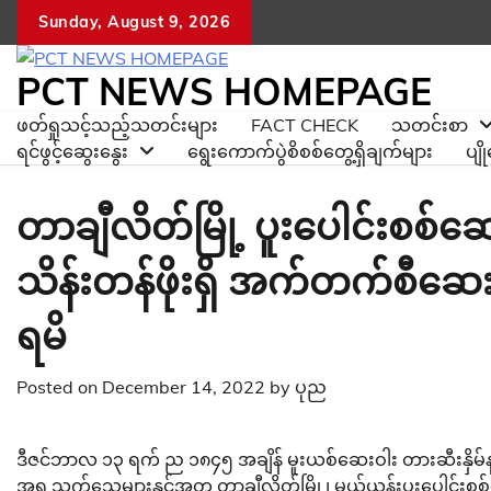
Skip
Sunday, August 9, 2026
to
content
PCT NEWS HOMEPAGE
ဖတ်ရှုသင့်သည့်သတင်းများ
FACT CHECK
သတင်းစာ
ရင်ဖွင့်ဆွေးနွေး
ရွေးကောက်ပွဲစိစစ်တွေ့ရှိချက်များ
ပျ
တာချီလိတ်မြို့ ပူးပေါင်းစစ်
သိန်းတန်ဖိုးရှိ အက်တက်စီဆေးပ
ရမိ
Posted on
December 14, 2022
by
ပုည
ဒီဇင်ဘာလ ၁၃ ရက် ည ၁၈၄၅ အချိန် မူးယစ်ဆေးဝါး တားဆီးနှိမ်နင်း
အရ သက်သေများနှင့်အတူ တာချီလိတ်မြို့၊ မယ်ယန်းပူးပေါင်းစစ်ဆ