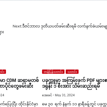
Next:
ဒီဇင်ဘာလ ဒုတိယပတ်ဖမ်းဆီးရမိ လက်နက်ခဲယမ်းမျ
ျား
င်း
တန်ပြန်သတင်း
သတင်း
ြန်မာ CDM ဆရာမတစ်
ပခုက္ကူမှာ အကြမ်းဖက် PDF မျာ
ဏာပိုင်တွေဖမ်းဆီး
ဒရုန်း ၁ စီးအား သိမ်းဆည်းရမိ
024
အေးခင်
May 31, 2024
်ပြေးပြီး ထိုင်းနိုင်ငံမှာ
မေ ၃၀ ရက် နံနက် ၁၁ နာရီခန့်တွင် ပခုက္က