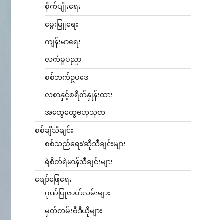
စိုက်ပျိုးရေး
မွေးမြူရေး
ကျန်းမာရေး
လက်မှုပညာ
စစ်ဘက်ဥပဒေ
လစာနှင့်စရိတ်နှုန်းထား
အထွေထွေဗဟုသုတ
စစ်ချီသီချင်း
စစ်သည်ရေး/ဆိုသီချင်းများ
ရဲစိတ်ရဲမာန်သီချင်းများ
ဖျော်ဖြေရေး
ဂုဏ်ပြုဇာတ်လမ်းများ
မှတ်တမ်းဗီဒီယိုများ