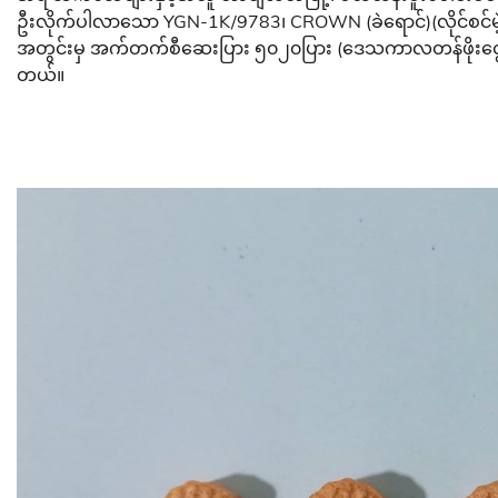
ဦးလိုက်ပါလာသော YGN-1K/9783၊ CROWN (ခဲရောင်)(လိုင်စင်မဲ့) 
အတွင်းမှ အက်တက်စီဆေးပြား ၅၀၂၀ပြား (ဒေသကာလတန်ဖိုးငွေကျပ် 
တယ်။