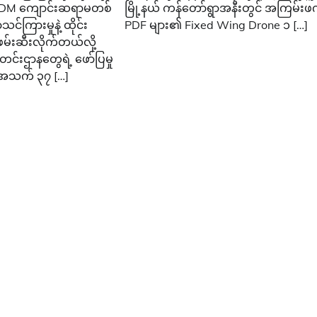
CDM ကျောင်းဆရာမတစ်
မြို့နယ် ကန်တော်ရွာအနီးတွင် အကြမ်းဖ
င်ကြားမှုနဲ့ ထိုင်း
PDF များ၏ Fixed Wing Drone ၁ […]
်းဆီးလိုက်တယ်လို့
တင်းဌာနတွေရဲ့ ဖော်ပြမှု
အသက် ၃၇ […]