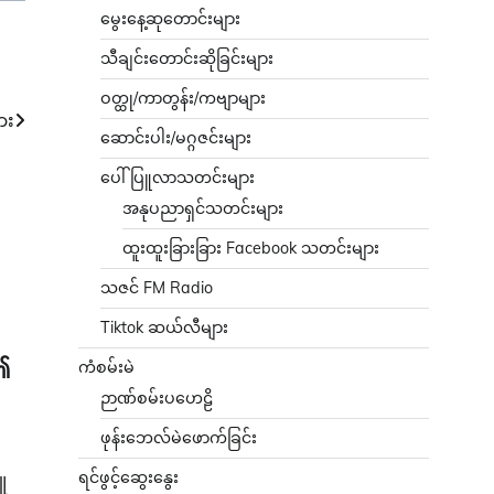
မွေးနေ့ဆုတောင်းများ
သီချင်းတောင်းဆိုခြင်းများ
ဝတ္ထု/ကာတွန်း/ကဗျာများ
ား
ဆောင်းပါး/မဂ္ဂဇင်းများ
ပေါ်ပြူလာသတင်းများ
အနုပညာရှင်သတင်းများ
ထူးထူးခြားခြား Facebook သတင်းများ
သဇင် FM Radio
Tiktok ဆယ်လီများ
ကံစမ်းမဲ
း၏
ဉာဏ်စမ်းပဟေဠိ
ဖုန်းဘေလ်မဲဖောက်ခြင်း
ရင်ဖွင့်ဆွေးနွေး
ူ