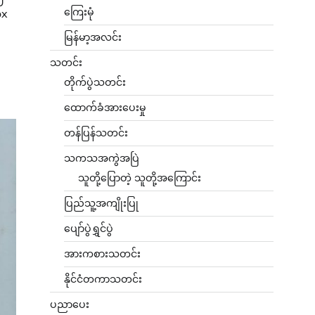
ကြေးမုံ
ox
မြန်မာ့အလင်း
သတင်း
တိုက်ပွဲသတင်း
ထောက်ခံအားပေးမှု
တန်ပြန်သတင်း
သကသအကွဲအပြဲ
သူတို့ပြောတဲ့ သူတို့အကြောင်း
ပြည်သူ့အကျိုးပြု
ပျော်ပွဲရွှင်ပွဲ
အားကစားသတင်း
နိုင်ငံတကာသတင်း
ပညာပေး