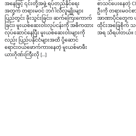
အနေဖြင့် ၎င်းတို့အဖွဲ့ ရပ်တည်နိုင်ရေး
စာသင်ပေးနေတဲ့ 
အတွက် တရားမဝင် ဘင်္ဂါလီလူမျိုးများ
ဦးကို တရားမဝင်စာသ
ပြည်တွင်း ခိုးသွင်းခြင်း၊ ဆက်ကြေးကောက်
အာဏာပိုင်တွေက ဖမ
ခြင်း၊ မူးယစ်ဆေးဝါးလုပ်ငန်းကို အဓိကထား
ထိုင်းအခြေစိုက် သ
လုပ်ဆောင်နေပြီး မူးယစ်ဆေးဝါးများကို
အရ သိရပါတယ်။ 
လည်း ပြည်ပနိုင်ငံများအထိ ပို့ဆောင်
ရောင်းဝယ်ဖောက်ကားနေတဲ့ မူးယစ်မာဖီး
ယားဂိုဏ်းကြီးလို […]