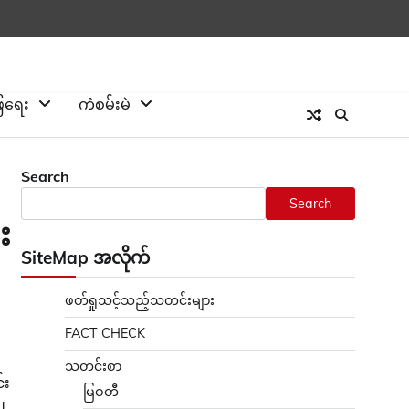
ြေရေး
ကံစမ်းမဲ
Search
Search
း
SiteMap အလိုက်
ဖတ်ရှုသင့်သည့်သတင်းများ
FACT CHECK
သတင်းစာ
်း
မြဝတီ
၂