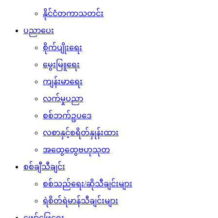
နိုင်ငံတကာသတင်း
ပညာပေး
စိုက်ပျိုးရေး
မွေးမြူရေး
ကျန်းမာရေး
လက်မှုပညာ
စစ်ဘက်ဥပဒေ
လစာနှင့်စရိတ်နှုန်းထား
အထွေထွေဗဟုသုတ
စစ်ချီသီချင်း
စစ်သည်ရေး/ဆိုသီချင်းများ
ရဲစိတ်ရဲမာန်သီချင်းများ
ဖျော်ဖြေရေး