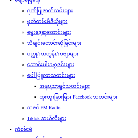
ဂုဏ်ပြုဇာတ်လမ်းများ
မှတ်တမ်းဗီဒီယိုများ
မွေးနေ့ဆုတောင်းများ
သီချင်းတောင်းဆိုခြင်းများ
ဝတ္ထု/ကာတွန်း/ကဗျာများ
ဆောင်းပါး/မဂ္ဂဇင်းများ
ပေါ်ပြူလာသတင်းများ
အနုပညာရှင်သတင်းများ
ထူးထူးခြားခြား Facebook သတင်းများ
သဇင် FM Radio
Tiktok ဆယ်လီများ
ကံစမ်းမဲ