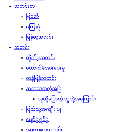
သတင်းစာ
မြဝတီ
ကြေးမုံ
မြန်မာ့အလင်း
သတင်း
တိုက်ပွဲသတင်း
ထောက်ခံအားပေးမှု
တန်ပြန်သတင်း
သကသအကွဲအပြဲ
သူတို့ပြောတဲ့ သူတို့အကြောင်း
ပြည်သူ့အကျိုးပြု
ပျော်ပွဲရွှင်ပွဲ
အားကစားသတင်း