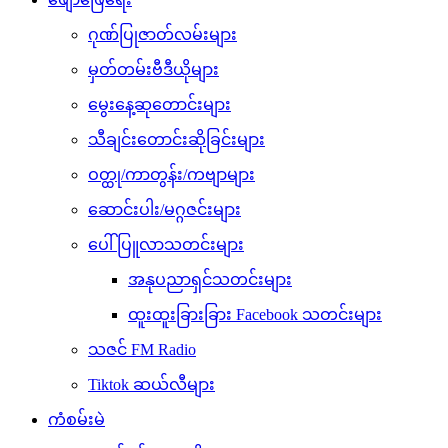
ဂုဏ်ပြုဇာတ်လမ်းများ
မှတ်တမ်းဗီဒီယိုများ
မွေးနေ့ဆုတောင်းများ
သီချင်းတောင်းဆိုခြင်းများ
ဝတ္ထု/ကာတွန်း/ကဗျာများ
ဆောင်းပါး/မဂ္ဂဇင်းများ
ပေါ်ပြူလာသတင်းများ
အနုပညာရှင်သတင်းများ
ထူးထူးခြားခြား Facebook သတင်းများ
သဇင် FM Radio
Tiktok ဆယ်လီများ
ကံစမ်းမဲ