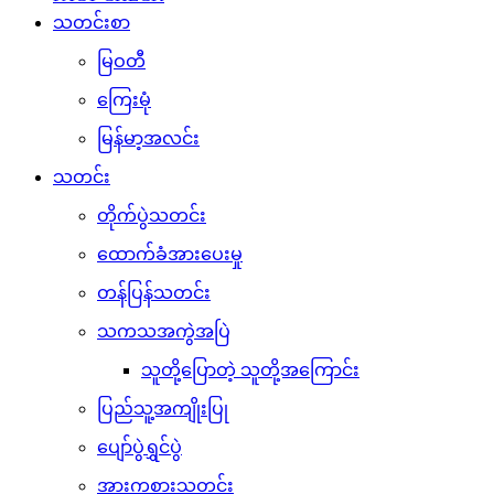
သတင်းစာ
မြဝတီ
ကြေးမုံ
မြန်မာ့အလင်း
သတင်း
တိုက်ပွဲသတင်း
ထောက်ခံအားပေးမှု
တန်ပြန်သတင်း
သကသအကွဲအပြဲ
သူတို့ပြောတဲ့ သူတို့အကြောင်း
ပြည်သူ့အကျိုးပြု
ပျော်ပွဲရွှင်ပွဲ
အားကစားသတင်း