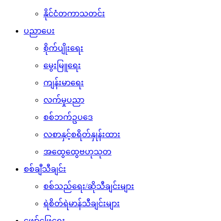
နိုင်ငံတကာသတင်း
ပညာပေး
စိုက်ပျိုးရေး
မွေးမြူရေး
ကျန်းမာရေး
လက်မှုပညာ
စစ်ဘက်ဥပဒေ
လစာနှင့်စရိတ်နှုန်းထား
အထွေထွေဗဟုသုတ
စစ်ချီသီချင်း
စစ်သည်ရေး/ဆိုသီချင်းများ
ရဲစိတ်ရဲမာန်သီချင်းများ
ဖျော်ဖြေရေး