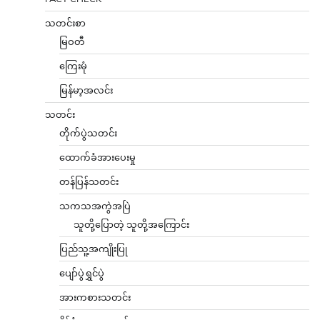
သတင်းစာ
မြဝတီ
ကြေးမုံ
မြန်မာ့အလင်း
သတင်း
တိုက်ပွဲသတင်း
ထောက်ခံအားပေးမှု
တန်ပြန်သတင်း
သကသအကွဲအပြဲ
သူတို့ပြောတဲ့ သူတို့အကြောင်း
ပြည်သူ့အကျိုးပြု
ပျော်ပွဲရွှင်ပွဲ
အားကစားသတင်း