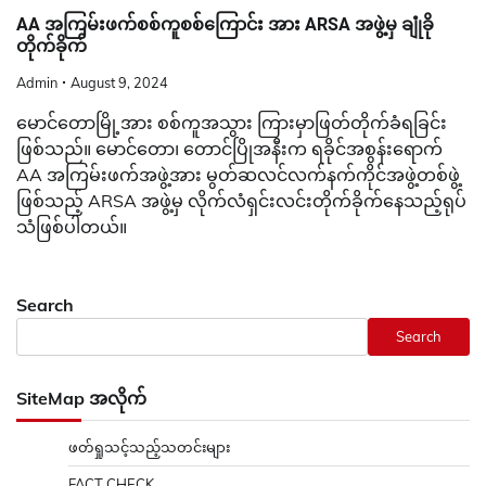
AA အကြမ်းဖက်စစ်ကူစစ်ကြောင်း အား ARSA အဖွဲ့မှ ချုံခို
တိုက်ခိုက်
Admin
August 9, 2024
မောင်တောမြို့အား စစ်ကူအသွား ကြားမှာဖြတ်တိုက်ခံရခြင်း
ဖြစ်သည်။ မောင်တော၊ တောင်ပြိုအနီးက ရခိုင်အစွန်းရောက်
AA အကြမ်းဖက်အဖွဲ့အား မွတ်ဆလင်လက်နက်ကိုင်အဖွဲ့တစ်ဖွဲ့
ဖြစ်သည့် ARSA အဖွဲ့မှ လိုက်လံရှင်းလင်းတိုက်ခိုက်နေသည့်ရုပ်
သံဖြစ်ပါတယ်။
Search
Search
SiteMap အလိုက်
ဖတ်ရှုသင့်သည့်သတင်းများ
FACT CHECK