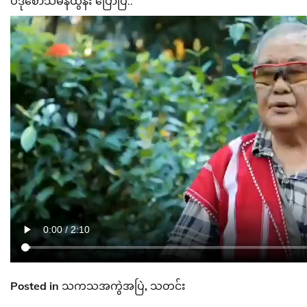
ပဒိုစောသမိန်ထွန်း ပြောပြီ..
Posted in
သကသအကွဲအပြဲ
,
သတင်း