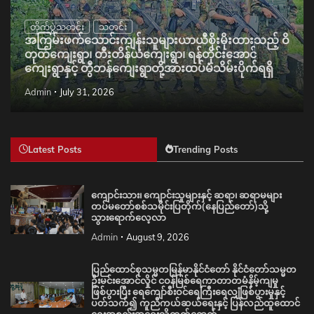
တိုက်ပွဲသတင်း
သတင်း
အကြမ်းဖက်သောင်းကျန်းသူများယာယီစိုးမိုးထားသည့် ဝိ
တုတ်ကျေးရွာ၊ တီးတိန်ယံကျေးရွာ၊ ရန်တိုင်းအောင်
ကျေးရွာနှင့် တွီဘန်ကျေးရွာတို့အားထပ်မံသိမ်းပိုက်ရရှိ
Admin
July 31, 2026
Latest Posts
Trending Posts
ကျောင်းသား၊ ကျောင်းသူများနှင့် ဆရာ၊ ဆရာမများ
တပ်မတော်စစ်သမိုင်းပြတိုက်(နေပြည်တော်)သို့
သွားရောက်လေ့လာ
Admin
August 9, 2026
ပြည်ထောင်စုသမ္မတမြန်မာနိုင်ငံတော် နိုင်ငံတော်သမ္မတ
ဦးမင်းအောင်လှိုင် ငဝန်မြစ်ရေကာတာတမံနိမ့်ကျမှု
ဖြစ်ပွားပြီး ရေကျော်စီးဝင်ရေကြီးရေလျှံဖြစ်ပွားမှုနှင့်
ပတ်သက်၍ ကူညီကယ်ဆယ်ရေးနှင့် ပြန်လည်ထူထောင်