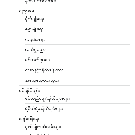
နိုင်ငံတကာသတင်း
ပညာပေး
စိုက်ပျိုးရေး
မွေးမြူရေး
ကျန်းမာရေး
လက်မှုပညာ
စစ်ဘက်ဥပဒေ
လစာနှင့်စရိတ်နှုန်းထား
အထွေထွေဗဟုသုတ
စစ်ချီသီချင်း
စစ်သည်ရေး/ဆိုသီချင်းများ
ရဲစိတ်ရဲမာန်သီချင်းများ
ဖျော်ဖြေရေး
ဂုဏ်ပြုဇာတ်လမ်းများ