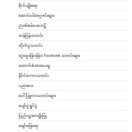
စိုက်ပျိုးရေး
ဆောင်းပါး/မဂ္ဂဇင်းများ
ဉာဏ်စမ်းပဟေဠိ
တန်ပြန်သတင်း
တိုက်ပွဲသတင်း
ထူးထူးခြားခြား Facebook သတင်းများ
ထောက်ခံအားပေးမှု
နိုင်ငံတကာသတင်း
ပညာပေး
ပေါ်ပြူလာသတင်းများ
ပျော်ပွဲရွှင်ပွဲ
ပြည်သူ့အကျိုးပြု
ဖျော်ဖြေရေး