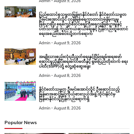
Admin
August 9, 2026
ပြည်ထောင်စုသမ္မတမြန်မာနိုင်ငံတော် နိုင်ငံတော်သမ္မတ
ဦးမင်းအောင်လှိုင် ငဝန်မြစ်ရေကာတာတမံနိမ့်ကျမှု
ဖြစ်ပွားပြီး ရေကျော်စီးဝင်ရေကြီးရေလျှံဖြစ်ပွားမှုနှင့်
ပတ်သက်၍ ကူညီကယ်ဆယ်ရေးနှင့် ပြန်လည်ထူထောင်
ရေးအစည်းအဝေးသို့တက်ရောက်
Admin
August 9, 2026
အမျိုးသားစည်းလုံးညီညွတ်ရေးနှင့်ငြိမ်းချမ်းရေးဖော်
ဆောင်မှုညှိနှိုင်းရေးကော်မတီနှင့် ရှမ်းပြည်တိုးတက် ရေး
ပါတီ(SSPP)တို့ တွေ့ဆုံဆွေးနွေး
Admin
August 8, 2026
နိုင်ငံတော်သမ္မတ ဦးမင်းအောင်လှိုင် ဦးဆောင်သည့်
မြန်မာအဆင့်မြင့်ကိုယ်စားလှယ်အဖွဲ့ ထိုင်းနိုင်ငံမှ
မြန်မာနိုင်ငံသို့ပြန်လည်ရောက်ရှိ
Admin
August 8, 2026
Popular News