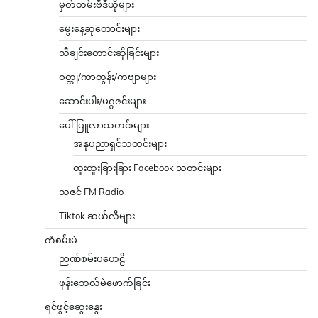
မှတ်တမ်းဗီဒီယိုများ
မွေးနေ့ဆုတောင်းများ
သီချင်းတောင်းဆိုခြင်းများ
ဝတ္ထု/ကာတွန်း/ကဗျာများ
ဆောင်းပါး/မဂ္ဂဇင်းများ
ပေါ်ပြူလာသတင်းများ
အနုပညာရှင်သတင်းများ
ထူးထူးခြားခြား Facebook သတင်းများ
သဇင် FM Radio
Tiktok ဆယ်လီများ
ကံစမ်းမဲ
ဉာဏ်စမ်းပဟေဠိ
ဖုန်းဘေလ်မဲဖောက်ခြင်း
ရင်ဖွင့်ဆွေးနွေး