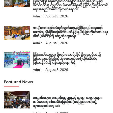
ဖြစ်ပွားပြီး ရေကျော်စီးဝင်ရေကြီးရေလျှံဖြစ်ပွားမှုနှင့်
ပတ်သက်၍ ကူညီကယ်ဆယ်ရေးနှင့် ပြန်လည်ထူထောင်
ရေးအစည်းအဝေးသို့တက်ရောက်
Admin
August 9, 2026
အမျိုးသားစည်းလုံးညီညွတ်ရေးနှင့်ငြိမ်းချမ်းရေးဖော်
ဆောင်မှုညှိနှိုင်းရေးကော်မတီနှင့် ရှမ်းပြည်တိုးတက် ရေး
ပါတီ(SSPP)တို့ တွေ့ဆုံဆွေးနွေး
Admin
August 8, 2026
နိုင်ငံတော်သမ္မတ ဦးမင်းအောင်လှိုင် ဦးဆောင်သည့်
မြန်မာအဆင့်မြင့်ကိုယ်စားလှယ်အဖွဲ့ ထိုင်းနိုင်ငံမှ
မြန်မာနိုင်ငံသို့ပြန်လည်ရောက်ရှိ
Admin
August 8, 2026
Featured News
ကျောင်းသား၊ ကျောင်းသူများနှင့် ဆရာ၊ ဆရာမများ
တပ်မတော်စစ်သမိုင်းပြတိုက်(နေပြည်တော်)သို့
သွားရောက်လေ့လာ