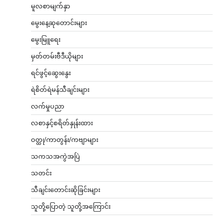
မူလစာမျက်နှာ
မွေးနေ့ဆုတောင်းများ
မွေးမြူရေး
မှတ်တမ်းဗီဒီယိုများ
ရင်ဖွင့်ဆွေးနွေး
ရဲစိတ်ရဲမန်သီချင်းများ
လက်မှုပညာ
လစာနှင့်စရိတ်နှုန်းထား
ဝတ္ထု/ကာတွန်း/ကဗျာများ
သကသအကွဲအပြဲ
သတင်း
သီချင်းတောင်းဆိုခြင်းများ
သူတို့ပြောတဲ့ သူတို့အကြောင်း