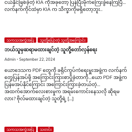
ငယ်နိုင်ဖြစ်ခဲ့တဲ့ KIA ကိုအခုတော့ ပြန်ပြီးမိုက်ကြေးခွဲနေကြပြီ…
လက်နက်ကိုင်ထဲမှာ KIA က သိက္ခာကိုမရှိတော့ဘူး..
သကသအကွဲအပြဲ
သူတို့ပြောတဲ့ သူတို့အကြောင်း
ဘယ်သူမှဆရာမထားချင်တဲ့ သူတို့တော်လှန်ရေး
Admin
September 22, 2024
ယောဒေသက PDF တွေကို ခရိုင်ကွပ်ကဲရေးမှူးအဖွဲ့က လက်နက်
တွေပြန်အပ်ဖို့ အကြောင်းကြားစာပို့ခဲ့တာကို…ယော PDF အဖွဲ့က
ပြန်မအပ်နိုင်ကြောင်း အကြောင်းကြားခဲ့တယ်တဲ့…
အထက်အောက်လေးစားမှုက အရမ်းကောင်းနေသလို ဆိုရမ
လား? ဗိုလ်မထားချင်တဲ့ သူတို့ရဲ့ […]
သကသအကွဲအပြဲ
သတင်း