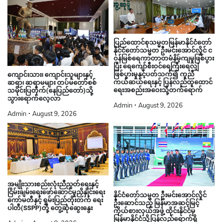
ပြည်ထောင်စုသမ္မတမြန်မာနိုင်ငံတော်
နိုင်ငံတော်သမ္မတ ဦးမင်းအောင်လှိုင် င
ဝန်မြစ်ရေကာတာတမံနိမ့်ကျမှုဖြစ်ပွား
ပြီး ရေကျော်စီးဝင်ရေကြီးရေလျှံ
ဖြစ်ပွားမှုနှင့်ပတ်သက်၍ ကူညီ
ကျောင်းသား၊ ကျောင်းသူများနှင့်
ကယ်ဆယ်ရေးနှင့် ပြန်လည်ထူထောင်
ဆရာ၊ ဆရာမများ တပ်မတော်စစ်
ရေးအစည်းအဝေးသို့တက်ရောက်
သမိုင်းပြတိုက်(နေပြည်တော်)သို့
သွားရောက်လေ့လာ
Admin
August 9, 2026
Admin
August 9, 2026
အမျိုးသားစည်းလုံးညီညွတ်ရေးနှင့်
ငြိမ်းချမ်းရေးဖော်ဆောင်မှုညှိနှိုင်းရေး
နိုင်ငံတော်သမ္မတ ဦးမင်းအောင်လှိုင်
ကော်မတီနှင့် ရှမ်းပြည်တိုးတက် ရေး
ဦးဆောင်သည့် မြန်မာအဆင့်မြင့်
ပါတီ(SSPP)တို့ တွေ့ဆုံဆွေးနွေး
ကိုယ်စားလှယ်အဖွဲ့ ထိုင်းနိုင်ငံမှ
မြန်မာနိုင်ငံသို့ပြန်လည်ရောက်ရှိ