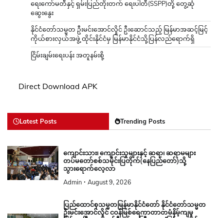
ရေးကော်မတီနှင့် ရှမ်းပြည်တိုးတက် ရေးပါတီ(SSPP)တို့ တွေ့ဆုံ
ဆွေးနွေး
နိုင်ငံတော်သမ္မတ ဦးမင်းအောင်လှိုင် ဦးဆောင်သည့် မြန်မာအဆင့်မြင့်
ကိုယ်စားလှယ်အဖွဲ့ ထိုင်းနိုင်ငံမှ မြန်မာနိုင်ငံသို့ပြန်လည်ရောက်ရှိ
ငြိမ်းချမ်းရေးပန်း အတူနမ်းစို့
Direct Download APK
Latest Posts
Trending Posts
ကျောင်းသား၊ ကျောင်းသူများနှင့် ဆရာ၊ ဆရာမများ
တပ်မတော်စစ်သမိုင်းပြတိုက်(နေပြည်တော်)သို့
သွားရောက်လေ့လာ
Admin
August 9, 2026
ပြည်ထောင်စုသမ္မတမြန်မာနိုင်ငံတော် နိုင်ငံတော်သမ္မတ
ဦးမင်းအောင်လှိုင် ငဝန်မြစ်ရေကာတာတမံနိမ့်ကျမှု