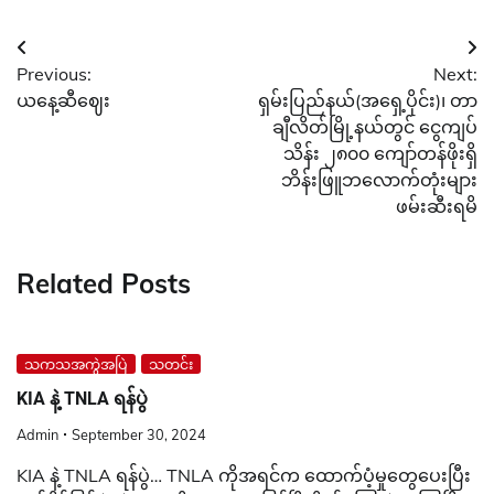
Post
Previous:
Next:
navigation
ယနေ့ဆီဈေး
ရှမ်းပြည်နယ်(အရှေ့ပိုင်း)၊ တာ
ချီလိတ်မြို့နယ်တွင် ငွေကျပ်
သိန်း ၂၈၀၀ ကျော်တန်ဖိုးရှိ
ဘိန်းဖြူဘလောက်တုံးများ
ဖမ်းဆီးရမိ
Related Posts
သကသအကွဲအပြဲ
သတင်း
KIA နဲ့ TNLA ရန်ပွဲ
Admin
September 30, 2024
KIA နဲ့ TNLA ရန်ပွဲ… TNLA ကိုအရင်က ထောက်ပံ့မှုတွေပေးပြီး