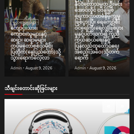
နိုင်ငံတော်သမ္မတ ဦးမင်း
အောင်လှိုင် ငဝန်မြစ်
ရေကာတာတမံနိမ့်ကျမှု
ဖြစ်ပွားပြီး ရေကျော်စီး
မူလစာမျက်နှာ
ကျောင်းသား၊
ဝင်ရေကြီးရေလျှံဖြစ်ပွား
ကျောင်းသူများနှင့်
မှုနှင့်ပတ်သက်၍ ကူညီ
ဆရာ၊ ဆရာမများ
ကယ်ဆယ်ရေးနှင့်
တပ်မတော်စစ်သမိုင်း
ပြန်လည်ထူထောင်ရေး
ပြတိုက်(နေပြည်တော်)သို့
အစည်းအဝေးသို့တက်
သွားရောက်လေ့လာ
ရောက်
Admin
August 9, 2026
Admin
August 9, 2026
သီချင်းတောင်းဆိုခြင်းများ