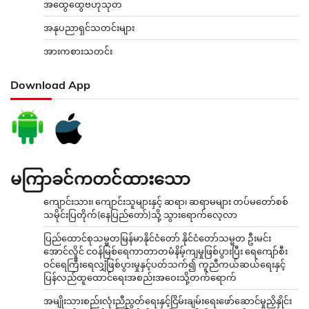
အထွေထွေဗဟုသုတ
အနုပညာရှင်သတင်းများ
အားကစားသတင်း
Download App
မကြာခင်ကတင်ထားသော
ကျောင်းသား၊ ကျောင်းသူများနှင့် ဆရာ၊ ဆရာမများ တပ်မတော်စစ်
သမိုင်းပြတိုက်(နေပြည်တော်)သို့ သွားရောက်လေ့လာ
ပြည်ထောင်စုသမ္မတမြန်မာနိုင်ငံတော် နိုင်ငံတော်သမ္မတ ဦးမင်း
အောင်လှိုင် ငဝန်မြစ်ရေကာတာတမံနိမ့်ကျမှုဖြစ်ပွားပြီး ရေကျော်စီး
ဝင်ရေကြီးရေလျှံဖြစ်ပွားမှုနှင့်ပတ်သက်၍ ကူညီကယ်ဆယ်ရေးနှင့်
ပြန်လည်ထူထောင်ရေးအစည်းအဝေးသို့တက်ရောက်
အမျိုးသားစည်းလုံးညီညွတ်ရေးနှင့်ငြိမ်းချမ်းရေးဖော်ဆောင်မှုညှိနှိုင်း