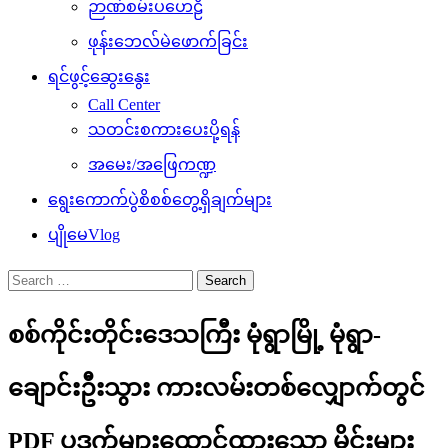
ဉာဏ်စမ်းပဟေဠိ
ဖုန်းဘေလ်မဲဖောက်ခြင်း
ရင်ဖွင့်ဆွေးနွေး
Call Center
သတင်းစကားပေးပို့ရန်
အမေး/အဖြေကဏ္ဍ
ရွေးကောက်ပွဲစိစစ်တွေ့ရှိချက်များ
ပျိုမေVlog
Search
for:
စစ်ကိုင်းတိုင်းဒေသကြီး မုံရွာမြို့ မုံရွာ-
ချောင်းဦးသွား ကားလမ်းတစ်လျှောက်တွင်
PDF ပဒက်များထောင်ထားသော မိုင်းများ