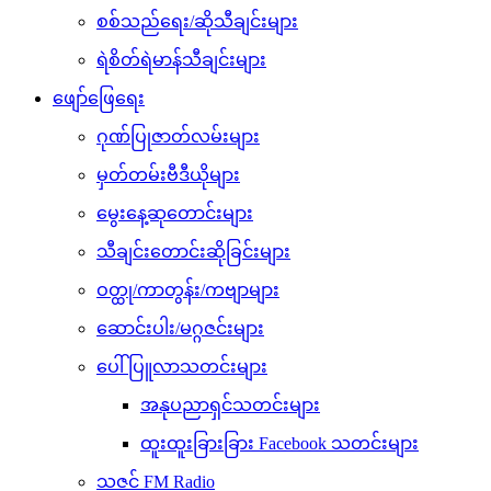
စစ်သည်ရေး/ဆိုသီချင်းများ
ရဲစိတ်ရဲမာန်သီချင်းများ
ဖျော်ဖြေရေး
ဂုဏ်ပြုဇာတ်လမ်းများ
မှတ်တမ်းဗီဒီယိုများ
မွေးနေ့ဆုတောင်းများ
သီချင်းတောင်းဆိုခြင်းများ
ဝတ္ထု/ကာတွန်း/ကဗျာများ
ဆောင်းပါး/မဂ္ဂဇင်းများ
ပေါ်ပြူလာသတင်းများ
အနုပညာရှင်သတင်းများ
ထူးထူးခြားခြား Facebook သတင်းများ
သဇင် FM Radio