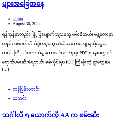
များအခြေအနေ
admin
August 30, 2022
ရန်ကုန်မှာလည်း မြို့ပြပျောက်ကျားတွေ ဖမ်းမိတယ်၊ မန္တလေးမှာ
လည်း ပစ်ခတ်တိုက်ခိုက်မှုတွေ သိသိသာသာလျော့နည်းသွား
တယ်၊ ကြို့ပင်ကောက်နဲ့ ကောလင်းမှာလည်း PDF စခန်းတွေ ဝင်
ရောက်ဖမ်းဆီးခံရတယ်၊ စစ်ကိုင်းမှာ PDF ကြီးစိုးတဲ့ ရွာတွေနား
[…]
တန်ပြန်သတင်း
သတင်း
ဘင်္ဂါလီ ၅ ယောက်ကို AA က ဖမ်းဆီး