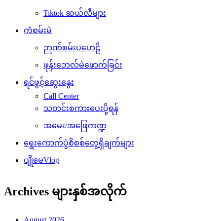
Tiktok ဆယ်လီများ
ကံစမ်းမဲ
ဉာဏ်စမ်းပဟေဠိ
ဖုန်းဘေလ်မဲဖောက်ခြင်း
ရင်ဖွင့်ဆွေးနွေး
Call Center
သတင်းစကားပေးပို့ရန်
အမေး/အဖြေကဏ္ဍ
ရွေးကောက်ပွဲစိစစ်တွေ့ရှိချက်များ
ပျိုမေVlog
Archives များနှစ်အလိုက်
August 2026