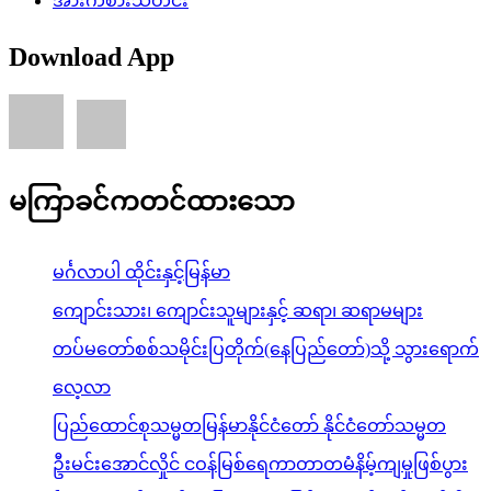
အားကစားသတင်း
Download App
မကြာခင်ကတင်ထားသော
မင်္ဂလာပါ ထိုင်းနှင့်မြန်မာ
ကျောင်းသား၊ ကျောင်းသူများနှင့် ဆရာ၊ ဆရာမများ
တပ်မတော်စစ်သမိုင်းပြတိုက်(နေပြည်တော်)သို့ သွားရောက်
လေ့လာ
ပြည်ထောင်စုသမ္မတမြန်မာနိုင်ငံတော် နိုင်ငံတော်သမ္မတ
ဦးမင်းအောင်လှိုင် ငဝန်မြစ်ရေကာတာတမံနိမ့်ကျမှုဖြစ်ပွား