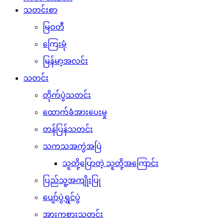
သတင်းစာ
မြဝတီ
ကြေးမုံ
မြန်မာ့အလင်း
သတင်း
တိုက်ပွဲသတင်း
ထောက်ခံအားပေးမှု
တန်ပြန်သတင်း
သကသအကွဲအပြဲ
သူတို့ပြောတဲ့ သူတို့အကြောင်း
ပြည်သူ့အကျိုးပြု
ပျော်ပွဲရွှင်ပွဲ
အားကစားသတင်း