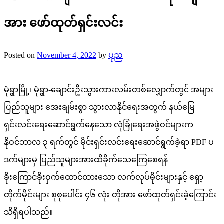
အား ဖော်ထုတ်ရှင်းလင်း
Posted on
November 4, 2022
by
ပုည
မုံရွာမြို့၊ မုံရွာ-ချောင်းဦးသွားကားလမ်းတစ်လျှောက်တွင် အများ
ပြည်သူများ အေးချမ်းစွာ သွားလာနိုင်ရေးအတွက် နယ်မြေ
ရှင်းလင်းရေးဆောင်ရွက်နေသော လုံခြုံရေးအဖွဲဝင်များက
နိုဝင်ဘာလ ၃ ရက်တွင် မိုင်းရှင်းလင်းရေးဆောင်ရွက်ခဲ့ရာ PDF ပ
ဒက်များမှ ပြည်သူများအားထိခိုက်သေကြေစေရန်
ခိုးကြောင်ခိုးဝှက်ထောင်ထားသော လက်လုပ်မိုင်းများနှင့် ရှော့
တိုက်မိုင်းများ စုစုပေါင်း ၄၆ လုံး တိုအား ဖော်ထုတ်ရှင်းခဲ့ကြောင်း
သိရှိရပါသည်။