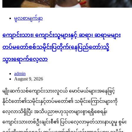
မူလစာမျက်နှာ
ကျောင်းသား၊ ကျောင်းသူများနှင့် ဆရာ၊ ဆရာမများ
တပ်မတော်စစ်သမိုင်းပြတိုက်(နေပြည်တော်)သို့
သွားရောက်လေ့လာ
admin
August 9, 2026
မျိုးဆက်သစ်ကျောင်းသားလူငယ် မောင်မယ်များအနေဖြင့်
နိုင်ငံတော်၏သမိုင်းနှင့်တပ်မတော်၏ သမိုင်းကြောင်းများကို
လေ့လာသိရှိပြီး အသိပညာဗဟုသုတများစွာရရှိစေရန်၊
ကျောင်းသားတစ်ဦးချင်းစီ၏ ပြင်ပလေ့လာမှတ်သားနာယူမှု စွမ်း