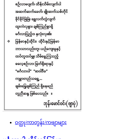
ဝတ္ထု/ကာတွန်း/ကဗျာများ