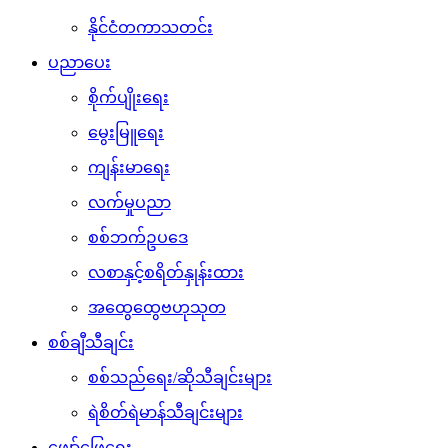
နိုင်ငံတကာသတင်း
ပညာပေး
စိုက်ပျိုးရေး
မွေးမြူရေး
ကျန်းမာရေး
လက်မှုပညာ
စစ်ဘက်ဥပဒေ
လစာနှင့်စရိတ်နှုန်းထား
အထွေထွေဗဟုသုတ
စစ်ချီသီချင်း
စစ်သည်ရေး/ဆိုသီချင်းများ
ရဲစိတ်ရဲမာန်သီချင်းများ
ဖျော်ဖြေရေး