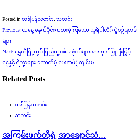
Posted in
တန်ပြန်သတင်း
,
သတင်း
Post
Previous:
ယနေ့ မနက်ပိုင်းကစားခဲ့ကြသော ယူရိုပါလိဂ် ပွဲစဉ်ရလဒ်
navigation
များ
Next:
ရွှေဘိုမြို့တွင် ပြည်သူ့စစ်အဖွဲဝင်များအား ဂုဏ်ပြုချီးမြှင့်
ငွေနှင့် ရိက္ခာများ ထောက်ပံ့ ပေးအပ်ပွဲကျင်းပ
Related Posts
တန်ပြန်သတင်း
သတင်း
အကြမ်းဖက်တို့ရဲ့ အာချောင်သံ…