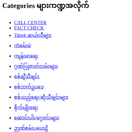
Categories များကဏ္ဍအလိုက်
CALL CENTER
FACT CHECK
Tiktok ဆယ်လီများ
ကံစမ်းမဲ
ကျန်းမာရေး
ဂုဏ်ပြုဇာတ်လမ်းများ
စစ်ချီသီချင်း
စစ်ဘက်ဥပဒေ
စစ်သည်ရေး/ဆိုသီချင်းများ
စိုက်ပျိုးရေး
ဆောင်းပါး/မဂ္ဂဇင်းများ
ဉာဏ်စမ်းပဟေဠိ