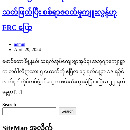
သတ်ဖြတ်ပြီး စစ်ရာဇဝတ်မှုကျူးလွန်ဟု
FRC ပြော
admin
April 29, 2024
မောင်တောမြို့နယ်၊ သရက်အုပ်ကျေးရွာအုပ်စု၊ အဘူဂျာကျေးရွာ
က ဘင်္ဂါလီရွာသား ၅ ယောက်ကို ဧပြီလ ၁၇ ရက်နေ့မှာ AA ရခိုင်
လက်နက်ကိုင်တပ်ဖွဲ့ဝင်တွေက ဖမ်းဆီးသွားခဲ့ပြီး ဧပြီလ ၂၂ ရက်
နေ့မှာ […]
Search
Search
SiteMap အလိုက်