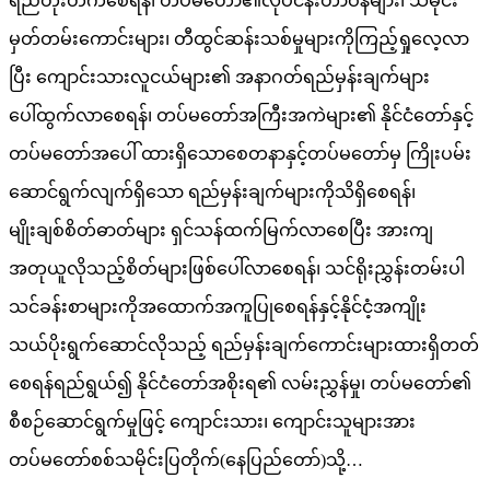
ရည်တိုးတက်စေရန်၊ တပ်မတော်၏လုပ်ငန်းတာဝန်များ၊ သမိုင်း
မှတ်တမ်းကောင်းများ၊ တီထွင်ဆန်းသစ်မှုများကိုကြည့်ရှုလေ့လာ
ပြီး ကျောင်းသားလူငယ်များ၏ အနာဂတ်ရည်မှန်းချက်များ
ပေါ်ထွက်လာစေရန်၊ တပ်မတော်အကြီးအကဲများ၏ နိုင်ငံတော်နှင့်
တပ်မတော်အပေါ် ထားရှိသောစေတနာနှင့်တပ်မတော်မှ ကြိုးပမ်း
ဆောင်ရွက်လျက်ရှိသော ရည်မှန်းချက်များကိုသိရှိစေရန်၊
မျိုးချစ်စိတ်ဓာတ်များ ရှင်သန်ထက်မြက်လာစေပြီး အားကျ
အတုယူလိုသည့်စိတ်များဖြစ်ပေါ်လာစေရန်၊ သင်ရိုးညွှန်းတမ်းပါ
သင်ခန်းစာများကိုအထောက်အကူပြုစေရန်နှင့်နိုင်ငံ့အကျိုး
သယ်ပိုးရွက်ဆောင်လိုသည့် ရည်မှန်းချက်ကောင်းများထားရှိတတ်
စေရန်ရည်ရွယ်၍ နိုင်ငံတော်အစိုးရ၏ လမ်းညွှန်မှု၊ တပ်မတော်၏
စီစဉ်ဆောင်ရွက်မှုဖြင့် ကျောင်းသား၊ ကျောင်းသူများအား
တပ်မတော်စစ်သမိုင်းပြတိုက်(နေပြည်တော်)သို့…