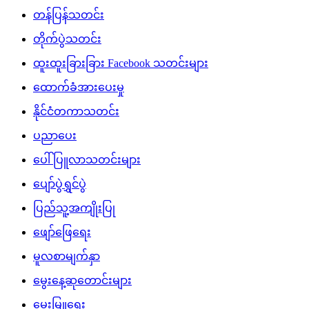
တန်ပြန်သတင်း
တိုက်ပွဲသတင်း
ထူးထူးခြားခြား Facebook သတင်းများ
ထောက်ခံအားပေးမှု
နိုင်ငံတကာသတင်း
ပညာပေး
ပေါ်ပြူလာသတင်းများ
ပျော်ပွဲရွှင်ပွဲ
ပြည်သူ့အကျိုးပြု
ဖျော်ဖြေရေး
မူလစာမျက်နှာ
မွေးနေ့ဆုတောင်းများ
မွေးမြူရေး