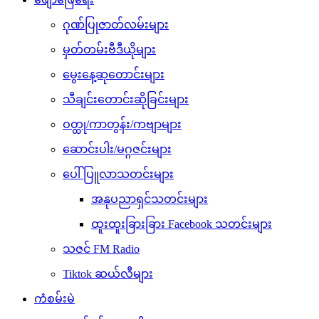
ဂုဏ်ပြုဇာတ်လမ်းများ
မှတ်တမ်းဗီဒီယိုများ
မွေးနေ့ဆုတောင်းများ
သီချင်းတောင်းဆိုခြင်းများ
ဝတ္ထု/ကာတွန်း/ကဗျာများ
ဆောင်းပါး/မဂ္ဂဇင်းများ
ပေါ်ပြူလာသတင်းများ
အနုပညာရှင်သတင်းများ
ထူးထူးခြားခြား Facebook သတင်းများ
သဇင် FM Radio
Tiktok ဆယ်လီများ
ကံစမ်းမဲ