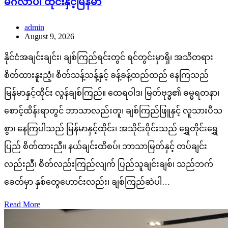
မင်္ဂလာပါ ထိုင်းနှင့်မြန်မာ
admin
August 9, 2026
နိုင်ငံအချင်းချင်း၊ ချစ်ကြည်ရင်းတွင် ရင်တွင်းမှာရှိ၊ အသိတရား
စိတ်ထားနူးညံ့၊ စိတ်သန့်သန့်နှင့် ခန့်ခန့်ထည်ထည် နေကြသည်
မြန်မာနှင့်ထိုင်း လွန်ချစ်ကြည်။ ထေရဝါဒ၊ မြတ်ဗုဒ္ဓ၏ ဓမ္မရတနာ၊
စောင့်ထိန်းရာတွင် ဘာသာလည်းတူ၊ ချစ်ကြည်ဖြူနှင့် လူသားပီသ
စွာ၊ နေကြပါသည် မြန်မာနှင့်ထိုင်း၊ အသိုင်းဝိုင်းသည် ရွှေတိုင်းရွှေ
ပြည် စိတ်ထားညီ။ နယ်ချင်းထိစပ်၊ ဘာသာမြတ်နှင့် တပ်ချင်း
လည်းညီ၊ စိတ်လည်းကြည်လျက် ပြည်သူချင်းချစ်၊ သည်ဘက်
ခေတ်မှာ နှစ်တွေဟောင်းလည်း၊ ချစ်ကြည်ဆဲပါ…
Read More