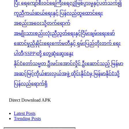
ပြီး ရေကျော်စီးဝင်ရေကြီးရေလျှံဖြစ်ပွားမှုနှင့်ပတ်သက်၍
ကူညီကယ်ဆယ်ရေးနှင့် ပြန်လည်ထူထောင်ရေး
အစည်းအဝေးသို့တက်ရောက်
အမျိုးသားစည်းလုံးညီညွတ်ရေးနှင့်ငြိမ်းချမ်းရေးဖော်
ဆောင်မှုညှိနှိုင်းရေးကော်မတီနှင့် ရှမ်းပြည်တိုးတက် ရေး
ပါတီ(SSPP)တို့ တွေ့ဆုံဆွေးနွေး
နိုင်ငံတော်သမ္မတ ဦးမင်းအောင်လှိုင် ဦးဆောင်သည့် မြန်မာ
အဆင့်မြင့်ကိုယ်စားလှယ်အဖွဲ့ ထိုင်းနိုင်ငံမှ မြန်မာနိုင်ငံသို့
ပြန်လည်ရောက်ရှိ
Direct Download APK
Latest Posts
Trending Posts