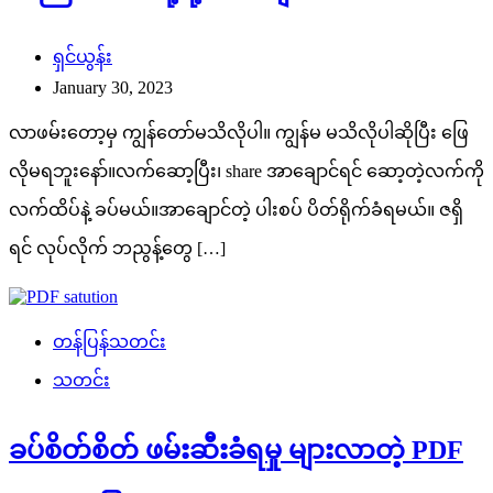
ရှင်ယွန်း
January 30, 2023
လာဖမ်းတော့မှ ကျွန်တော်မသိလိုပါ။ ကျွန်မ မသိလိုပါဆိုပြီး ဖြေ
လိုမရဘူးနော်။လက်ဆော့ပြီး၊ share အာချောင်ရင် ဆော့တဲ့လက်ကို
လက်ထိပ်နဲ့ ခပ်မယ်။အာချောင်တဲ့ ပါးစပ် ပိတ်ရိုက်ခံရမယ်။ ဇရှိ
ရင် လုပ်လိုက် ဘညွန့်တွေ […]
တန်ပြန်သတင်း
သတင်း
ခပ်စိတ်စိတ် ဖမ်းဆီးခံရမှု များလာတဲ့ PDF