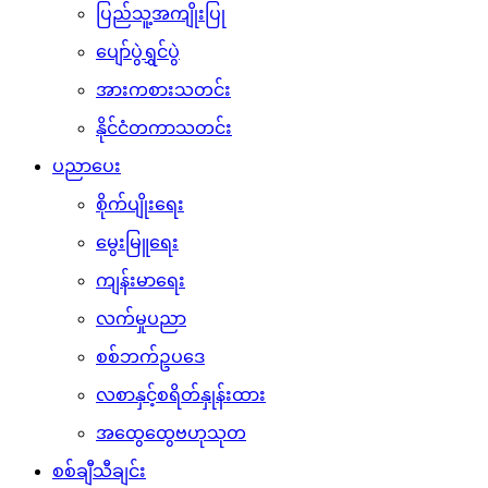
ပြည်သူ့အကျိုးပြု
ပျော်ပွဲရွှင်ပွဲ
အားကစားသတင်း
နိုင်ငံတကာသတင်း
ပညာပေး
စိုက်ပျိုးရေး
မွေးမြူရေး
ကျန်းမာရေး
လက်မှုပညာ
စစ်ဘက်ဥပဒေ
လစာနှင့်စရိတ်နှုန်းထား
အထွေထွေဗဟုသုတ
စစ်ချီသီချင်း