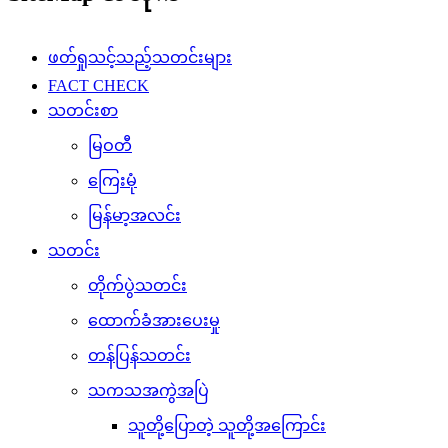
ဖတ်ရှုသင့်သည့်သတင်းများ
FACT CHECK
သတင်းစာ
မြဝတီ
ကြေးမုံ
မြန်မာ့အလင်း
သတင်း
တိုက်ပွဲသတင်း
ထောက်ခံအားပေးမှု
တန်ပြန်သတင်း
သကသအကွဲအပြဲ
သူတို့ပြောတဲ့ သူတို့အကြောင်း