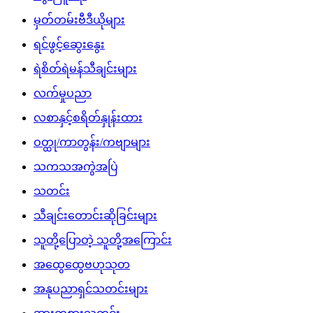
မှတ်တမ်းဗီဒီယိုများ
ရင်ဖွင့်ဆွေးနွေး
ရဲစိတ်ရဲမန်သီချင်းများ
လက်မှုပညာ
လစာနှင့်စရိတ်နှုန်းထား
ဝတ္ထု/ကာတွန်း/ကဗျာများ
သကသအကွဲအပြဲ
သတင်း
သီချင်းတောင်းဆိုခြင်းများ
သူတို့ပြောတဲ့ သူတို့အကြောင်း
အထွေထွေဗဟုသုတ
အနုပညာရှင်သတင်းများ