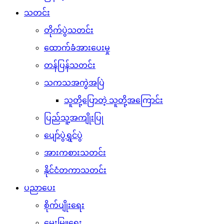
အထွေထွေဗဟုသုတ
စစ်ချီသီချင်း
စစ်သည်ရေး/ဆိုသီချင်းများ
ရဲစိတ်ရဲမာန်သီချင်းများ
ဖျော်ဖြေရေး
ဂုဏ်ပြုဇာတ်လမ်းများ
မှတ်တမ်းဗီဒီယိုများ
မွေးနေ့ဆုတောင်းများ
သီချင်းတောင်းဆိုခြင်းများ
ဝတ္ထု/ကာတွန်း/ကဗျာများ
ဆောင်းပါး/မဂ္ဂဇင်းများ
ပေါ်ပြူလာသတင်းများ
အနုပညာရှင်သတင်းများ