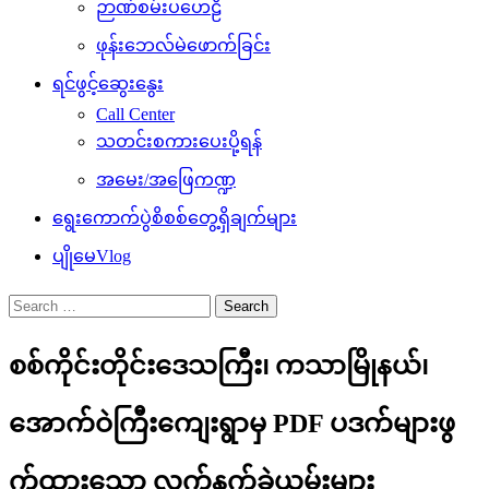
ဉာဏ်စမ်းပဟေဠိ
ဖုန်းဘေလ်မဲဖောက်ခြင်း
ရင်ဖွင့်ဆွေးနွေး
Call Center
သတင်းစကားပေးပို့ရန်
အမေး/အဖြေကဏ္ဍ
ရွေးကောက်ပွဲစိစစ်တွေ့ရှိချက်များ
ပျိုမေVlog
Search
for:
စစ်ကိုင်းတိုင်းဒေသကြီး၊ ကသာမြိုနယ်၊
အောက်ဝဲကြီးကျေးရွာမှ PDF ပဒက်များဖွ
က်ထားသော လက်နက်ခဲယမ်းများ