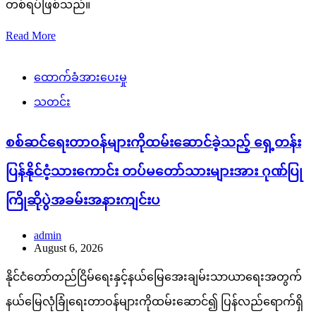
သူများ၊ ဌာနဆိုင်ရာတာဝန်ရှိသူများ၊မြန်မာနိုင်ငံရဲတပ်ဖွဲ့ဝင်များ၊
ပြည်သူ့စစ် (ဌာနေ)တပ်ဖွဲ့ဝင်များနှင့်ဒေသခံတိုင်းရင်းသားပြည်
သူများ တက်ရောက်ကြသည်။ တိုင်းဒေသကြီးနှင့်
ပြည်နယ်အသီးသီးရှိ တိုင်းရင်းသားပြည်သူများ စိတ်အေးချမ်း
သာစွာ နေထိုင်လုပ်ကိုင်စားသောက်နိုင်ရေးနှင့်အသက်အိုးအိမ်
စည်းစိမ်ဥစ္စာလုံခြုံမှုရှိစေရေး၊ နိုင်ငံတော်တည်ငြိမ်ရေး၊ နယ်မြေ
အေးချမ်းသာယာရေးအတွက်ရှေ့တန်းစစ်မျက်နှာများတွင်
စစ်ဆင်ရေးတာဝန်များကို မိဝေးဖဝေး၊ မိသားစုများနှင့်
ဝေးကွာ၍…
Read More
ပြည်သူ့အကျိုးပြု
သတင်း