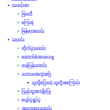
သတင်းစာ
မြဝတီ
ကြေးမုံ
မြန်မာ့အလင်း
သတင်း
တိုက်ပွဲသတင်း
ထောက်ခံအားပေးမှု
တန်ပြန်သတင်း
သကသအကွဲအပြဲ
သူတို့ပြောတဲ့ သူတို့အကြောင်း
ပြည်သူ့အကျိုးပြု
ပျော်ပွဲရွှင်ပွဲ
အားကစားသတင်း