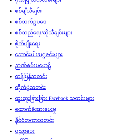
မွေးနေ့ဆုတောင်းများ
မွေးမြူရေး
မှတ်တမ်းဗီဒီယိုများ
ရင်ဖွင့်ဆွေးနွေး
ရဲစိတ်ရဲမန်သီချင်းများ
လက်မှုပညာ
လစာနှင့်စရိတ်နှုန်းထား
ဝတ္ထု/ကာတွန်း/ကဗျာများ
သကသအကွဲအပြဲ
သတင်း
သီချင်းတောင်းဆိုခြင်းများ
သူတို့ပြောတဲ့ သူတို့အကြောင်း