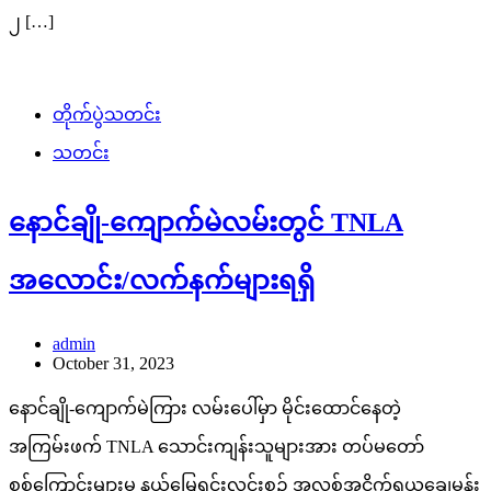
သတင်း
ဆီစက်အတွင်းမှ လက်နက်ခဲယမ်းများ
သိမ်းဆည်းရမိ
ပုည
April 26, 2024
ဧပြီလ ၂၅ ရက် စစ်တောင်းမြစ်အရှေ့ဘက်ခြမ်းတွင် အကြမ်းဖက်
များ ခိုအောင်းလှုပ်ရှားမှုမရှိစေရေး နယ်မြေရှင်းလင်းစဉ် စည်ပင်
သာကျေးရွာအနီး ဆီစက်အတွင်း၌ အကြမ်းဖက်သူအင်အား ၃၀
ဦးခန့် နေထိုင်သွားသည်ဟု ယူဆရပြီး အောက်ပါပစ္စည်းများ […]
Search