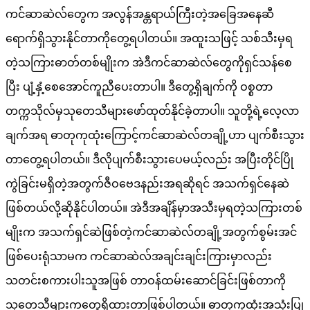
ပြည်သူ့အကျိုးပြု
သတင်း
နိုင်ငံတော်သမ္မတ ဦးမင်းအောင်လှိုင်အား ထိုင်းဒုတိယ
ဝန်ကြီးချုပ် ဦးဆောင်၍ ဂုဏ်ပြုတပ်ဖွဲ့ဖြင့် ကြိုဆိုဂုဏ်
ပြု
admin
August 6, 2026
ပြည်ထောင်စုသမ္မတမြန်မာနိုင်ငံတော်၊ နိုင်ငံတော်သမ္မတသည်
ထိုင်းနိုင်ငံဝန်ကြီးချုပ် မစ္စတာ အနုထင်ချာဝီရကွန်၏ ဖိတ်ကြား
ချက်အရ တရားဝင်ခရီးစဉ်(Official Visit)အဖြစ် ယနေ့နံနက်ပိုင်း
တွင် ထိုင်းနိုင်ငံသို့ရောက်ရှိခဲ့သည်။ နိုင်ငံတော်သမ္မတ ဦးဆောင်