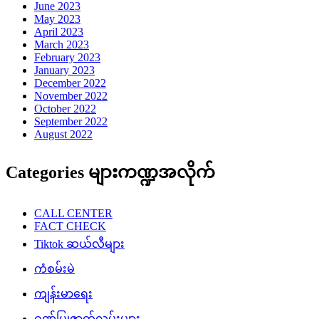
ဆောင်းပါး/မဂ္ဂဇင်းများ
ဉာဏ်စမ်းပဟေဠိ
တန်ပြန်သတင်း
တိုက်ပွဲသတင်း
ထူးထူးခြားခြား Facebook သတင်းများ
ထောက်ခံအားပေးမှု
နိုင်ငံတကာသတင်း
ပညာပေး
ပေါ်ပြူလာသတင်းများ
ပျော်ပွဲရွှင်ပွဲ
ပြည်သူ့အကျိုးပြု
ဖျော်ဖြေရေး
မူလစာမျက်နှာ