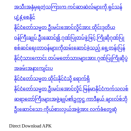
မူလစာမျက်နှာ
အထွေထွေဗဟုသုတ
အသီးအနှံမှရတဲ့သကြားက ကင်ဆာဆဲလ်များကို
ရှင်သန်ပျံ့နှံ့စေနိုင်
admin
August 6, 2026
သားအိမ်ကင်ဆာလိုမျိုး ကင်ဆာဆဲလ်တွေကို ဓာတုကုထုံးက
ဖျက်ဆီးလိုက်နိုင်ပေမယ့်လည်း တချို့မပျက်စီးဘဲကျန်ရစ်ခဲ့တဲ့
ကင်ဆာဆဲလ်တွေက အလွန်အန္တရာယ်ကြီးတဲ့အခြေအနေဆီ
ရောက်ရှိသွားနိုင်တာကိုတွေ့ရပါတယ်။ အထူးသဖြင့် သစ်သီးမှရ
တဲ့သကြားဓာတ်တစ်မျိုးက အဲဒီကင်ဆာဆဲလ်တွေကိုရှင်သန်စေ
ပြီး ပျံ့နှံ့စေအောင်ကူညီပေးတာပါ။ ဒီတွေ့ရှိချက်ကို ဝစ္စတာ