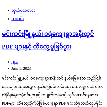
နောင်ချို-ကျောက်မဲလမ်းတွင် TNLA
အလောင်း/လက်နက်များရရှိ
admin
October 31, 2023
နောင်ချို-ကျောက်မဲကြား လမ်းပေါ်မှာ မိုင်းထောင်နေတဲ့
အကြမ်းဖက် TNLA သောင်းကျန်းသူများအား တပ်မတော်
စစ်ကြောင်းများမှ နယ်မြေရှင်းလင်းစဉ် အလစ်အငိုက်ရယူချေမှုန်း
နိုင်ခဲ့ပြီး အကြမ်းဖက်သမားများထံမှ- TNLA အလောင်း- ၄
လောင်းသေနတ် -၂ […]
တိုက်ပွဲသတင်း