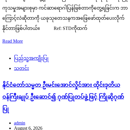
သည့်အဆင့်မြင့်ကိုယ်စားလှယ်အဖွဲ့အား ထိုင်းနိုင်ငံဒုတိယ
ဝန်ကြီးချုပ်နှင့်တာဝန်ရှိသူများက ဒွန်မောင်းအပြည်ပြည်ဆိုင်ရာ
လေဆိပ်တွင် ကော်ဇောနီခင်း၍ ဂုဏ်ပြုတပ်ဖွဲ့ဖြင့် လှိုက်လှဲနွေး
ထွေးစွာကြိုဆိုခဲ့သည်။ ယခုခရီးစဉ်သည် အိမ်နီးချင်း
မိတ်ဆွေနိုင်ငံများဖြစ်သည့် မြန်မာနှင့်ထိုင်းနိုင်ငံတို့အကြား
အစဉ်အလာကောင်းမွန်သော ချစ်ကြည်ရင်းနှီးမှု၊ အပြန်အလှန်
ယုံကြည်မှုနှင့်ဘက်စုံပူးပေါင်းဆောင်ရွက်မှုတို့ကို ပိုမိုခိုင်မာနက်ရှိ
င်းစေမည့် နိုင်ငံတော်အဆင့်တရားဝင်ချစ်ကြည်ရေးခရီးစဉ်
တစ်ရပ်ဖြစ်သည်။
Read More
ထောက်ခံအားပေးမှု
သတင်း