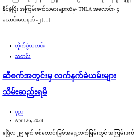
Search
SiteMap အလိုက်
ဖတ်ရှုသင့်သည့်သတင်းများ
FACT CHECK
သတင်းစာ
မြဝတီ
ကြေးမုံ
မြန်မာ့အလင်း
သတင်း
တိုက်ပွဲသတင်း
ထောက်ခံအားပေးမှု
တန်ပြန်သတင်း