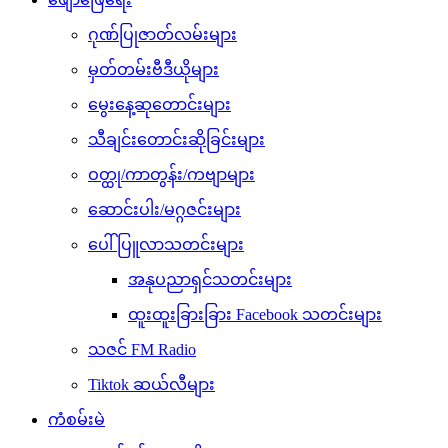
ဂုဏ်ပြုဇာတ်လမ်းများ
မှတ်တမ်းဗီဒီယိုများ
မွေးနေ့ဆုတောင်းများ
သီချင်းတောင်းဆိုခြင်းများ
ဝတ္ထု/ကာတွန်း/ကဗျာများ
ဆောင်းပါး/မဂ္ဂဇင်းများ
ပေါ်ပြူလာသတင်းများ
အနုပညာရှင်သတင်းများ
ထူးထူးခြားခြား Facebook သတင်းများ
သဇင် FM Radio
Tiktok ဆယ်လီများ
ကံစမ်းမဲ