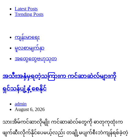
တက္ကသိုလ်မှသုတေသီများဖော်ထုတ်နိုင်ခဲ့တာပါ။ သူတို့ရဲ့လေ့လာ
ချက်အရ ဓာတုကုထုံးကြောင့်ကင်ဆာဆဲလ်တချို့ဟာ ပျက်စီးသွား
တာတွေ့ရပါတယ်။ ဒီလိုပျက်စီးသွားပေမယ့်လည်း အပြီးတိုင်ပြို
ကွဲခြင်းမရှိတဲ့အတွက်ဇီဝဗေဒနည်းအရဆိုရင် အသက်ရှင်နေဆဲ
ဖြစ်တယ်လို့ဆိုနိုင်ပါတယ်။ အဲဒီအချိန်မှာအသီးမှရတဲ့သကြားတစ်
မျိုးက အသက်ရှင်ဆဲဖြစ်တဲ့ကင်ဆာဆဲလ်တချို့အတွက်စွမ်းအင်
ဖြစ်ပေးရုံသာမက ကင်ဆာဆဲလ်အချင်းချင်းကြားမှာလည်း
သတင်းစကားပါးသူအဖြစ် တာဝန်ထမ်းဆောင်ခြင်းဖြစ်တာကို
သုတေသီများကတွေ့ရှိထားတာဖြစ်ပါတယ်။ ဓာတုကုထုံးအသုံးပြု
ကုသမှုအများစုမှာ ကင်ဆာရောဂါပြန်ဖြစ်တာကိုတွေ့ရခြင်းက ဘာ
ကြောင့်လဲဆိုတာကို ယခုသုတေသနကအဖြေဖော်ထုတ်ပေးလိုက်
နိုင်တာဖြစ်ပါတယ်။ Ref: STDကိုထက်
Read More