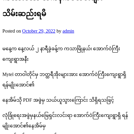
သိမ်းဆည်းရမိ
Posted on
October 29, 2022
by
admin
မနေ့က နေ့လယ် ၂ နာရီခွဲခန့်က ကသာမြိုနယ်၊ အောက်ဝဲကြီး
ကျေးရွာအနီး
Mytel တာဝါတိုင်မှ ဘတ္ထရီအိုးများအား အောက်ဝဲကြီးကျေးရွာရှိ
ရန်မျိုးအောင်၏
နေအိမ်သို PDF အဖွဲမှ သယ်ယူသွားကြောင်း သိရှိရသဖြင့်
လုံခြုံရေးအဖွဲမှနယ်မြေရှင်းလင်းရာ အောက်ဝဲကြီးကျေးရွာရှိ ရန်
မျိုးအောင်၏နေအိမ်မှ