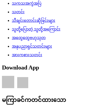
စစ်ဆင်ရေးတာဝန်များကိုထမ်းဆောင်ခဲ့သည့် ရှေ့တန်းပြန်
နိုင်ငံ့သားကောင်း တပ်မတော်သားများအား ဂုဏ်ပြုကြိုဆိုပွဲ
အခမ်းအနားကျင်းပ
နိုင်ငံတော်သမ္မတ ထိုင်းနိုင်ငံသို့ ရောက်ရှိ
နိုင်ငံတော်သမ္မတ ဦးမင်းအောင်လှိုင် မြန်မာနိုင်ငံကက်သလစ်
ဆရာတော်ကြီးများအဖွဲ့ချုပ်၏ဥက္ကဋ္ဌ ကာဒီနယ် ချားလ်စ်ဘို
ဦးဆောင်သော ကိုယ်စားလှယ်အဖွဲ့အား လက်ခံတွေ့ဆုံ
Direct Download APK
Latest Posts
Trending Posts
ကျန်းမာရေး