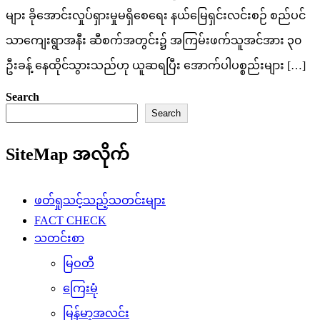
သကသအကွဲအပြဲ
သူတို့ပြောတဲ့ သူတို့အကြောင်း
ပြည်သူ့အကျိုးပြု
ပျော်ပွဲရွှင်ပွဲ
အားကစားသတင်း
နိုင်ငံတကာသတင်း
ပညာပေး
စိုက်ပျိုးရေး
မွေးမြူရေး
ကျန်းမာရေး
လက်မှုပညာ
စစ်ဘက်ဥပဒေ
လစာနှင့်စရိတ်နှုန်းထား