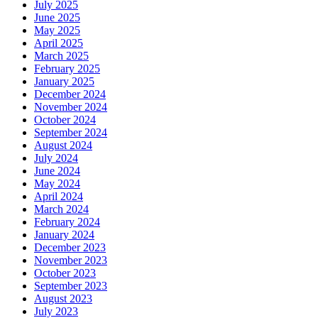
September 2022
August 2022
Categories များကဏ္ဍအလိုက်
CALL CENTER
FACT CHECK
Tiktok ဆယ်လီများ
ကံစမ်းမဲ
ကျန်းမာရေး
ဂုဏ်ပြုဇာတ်လမ်းများ
စစ်ချီသီချင်း
စစ်ဘက်ဥပဒေ
စစ်သည်ရေး/ဆိုသီချင်းများ
စိုက်ပျိုးရေး