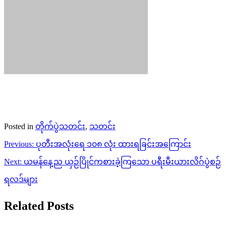
PDF များနှင့် ထိတွေ့မှုဖြစ်ပွား
ပုည
June 5, 2023
မင်းကင်းမြို့နယ်၊ ဝရဲကျေးရွာအနီးတွင် နယ်မြေဒေသ တည်ငြိမ်
အေးချမ်းရေးအတွက် နယ်မြေရှင်းလင်းရေး ဆောင်ရွက်နေ သော
လုံခြုံရေးအဖွဲဝင်များနှင့် အဖျက်အမှောင့် လုပ်ဆောင်နေသော
PDFများ ထိတွေ့တိုက်ပွဲဖြစ်ပွားခဲ့ရာ PDF များထံမှလက်လုပ်မိုင်း
၂ […]
တိုက်ပွဲသတင်း
သတင်း