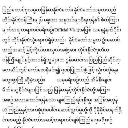
စစ်ဆင်ရေးတာဝန်များကိုထမ်းဆောင်ခဲ့သည့် ရှေ့တန်း
ပြန်နိုင်ငံ့သားကောင်း တပ်မတော်သားများအား ဂုဏ်ပြု
ကြိုဆိုပွဲအခမ်းအနားကျင်းပ
admin
August 6, 2026
နိုင်ငံတော်တည်ငြိမ်ရေးနှင့်နယ်မြေအေးချမ်းသာယာရေးအတွက်
နယ်မြေလုံခြုံရေးတာဝန်များကိုထမ်းဆောင်၍ ပြန်လည်ရောက်ရှိ
လာသော ရှေ့တန်းပြန်နိုင်ငံ့သားကောင်းတပ်မတော်သားများအား
ဂုဏ်ပြုကြိုဆိုခြင်းအခမ်းအနားကို ယနေ့နံနက်ပိုင်းတွင်
ရှမ်းပြည်နယ်(တောင်ပိုင်း)၊ မိုးနဲမြို့နယ်ရှိ နယ်မြေခံတပ်
ရင်း၌ပြုလုပ်ရာ အရှေ့အလယ်ပိုင်းတိုင်းစစ်ဌာနချုပ်မှတာဝန်ရှိ