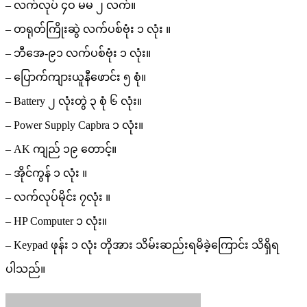
– လက်လုပ် ၄ဝ မမ ၂ လက်။
– တရုတ်ကြိုးဆွဲ လက်ပစ်ဗုံး ၁ လုံး ။
– ဘီအေ-၉၁ လက်ပစ်ဗုံး ၁ လုံး။
– ပြောက်ကျားယူနီဖောင်း ၅ စုံ။
– Battery ၂ လုံးတွဲ ၃ စုံ ၆ လုံး။
– Power Supply Capbra ၁ လုံး။
– AK ကျည် ၁၉ တောင့်။
– အိုင်ကွန် ၁ လုံး ။
– လက်လုပ်မိုင်း ၇လုံး ။
– HP Computer ၁ လုံး။
– Keypad ဖုန်း ၁ လုံး တိုအား သိမ်းဆည်းရမိခဲ့ကြောင်း သိရှိရ
ပါသည်။