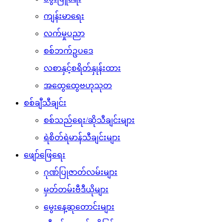
ထူးထူးခြားခြား Facebook သတင်းများ
သဇင် FM Radio
Tiktok ဆယ်လီများ
ကံစမ်းမဲ
ဉာဏ်စမ်းပဟေဠိ
ဖုန်းဘေလ်မဲဖောက်ခြင်း
ရင်ဖွင့်ဆွေးနွေး
Call Center
သတင်းစကားပေးပို့ရန်
အမေး/အဖြေကဏ္ဍ
ရွေးကောက်ပွဲစိစစ်တွေ့ရှိချက်များ
ပျိုမေVlog