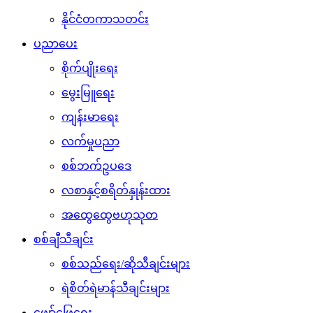
နိုင်ငံတကာသတင်း
ပညာပေး
စိုက်ပျိုးရေး
မွေးမြူရေး
ကျန်းမာရေး
လက်မှုပညာ
စစ်ဘက်ဥပဒေ
လစာနှင့်စရိတ်နှုန်းထား
အထွေထွေဗဟုသုတ
စစ်ချီသီချင်း
စစ်သည်ရေး/ဆိုသီချင်းများ
ရဲစိတ်ရဲမာန်သီချင်းများ
ဖျော်ဖြေရေး