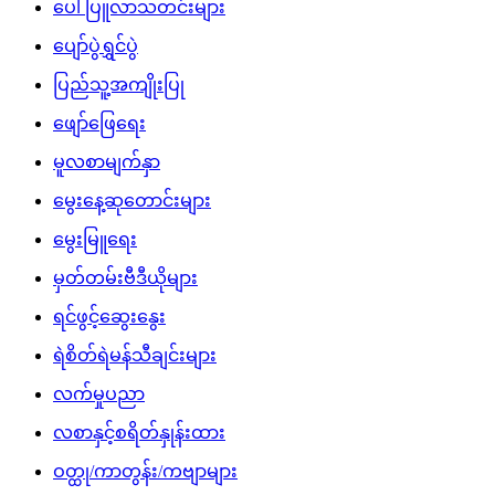
အထွေထွေဗဟုသုတ
အနုပညာရှင်သတင်းများ
အားကစားသတင်း
Download App
မကြာခင်ကတင်ထားသော
အသီးအနှံမှရတဲ့သကြားက ကင်ဆာဆဲလ်များကို ရှင်သန်
ပျံ့နှံ့စေနိုင်
နိုင်ငံတော်သမ္မတ ဦးမင်းအောင်လှိုင်အား ထိုင်းဒုတိယ
ဝန်ကြီးချုပ် ဦးဆောင်၍ ဂုဏ်ပြုတပ်ဖွဲ့ဖြင့် ကြိုဆိုဂုဏ်ပြု