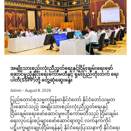
အမျိုးသားစည်းလုံးညီညွတ်ရေးနှင့်ငြိမ်းချမ်းရေးဖော်
ဆောင်မှုညှိနှိုင်းရေးကော်မတီနှင့် ရှမ်းပြည်တိုးတက် ရေး
ပါတီ(SSPP)တို့ တွေ့ဆုံဆွေးနွေး
Admin
August 8, 2026
ပြည်ထောင်စုသမ္မတမြန်မာနိုင်ငံတော် နိုင်ငံတော်သမ္မတ
ဦးဆောင်သည့် အမျိုးသားစည်းလုံးညီညွတ်ရေးနှင့်
ငြိမ်းချမ်းရေးဖော်ဆောင်မှုဗဟိုကော်မတီသည် ငြိမ်းချမ်း
ရေးလုပ်ငန်းစဉ်များဖော်ဆောင်ရာတွင် လက်နက်ကိုင်
ပဋိပက္ခများချုပ်ငြိမ်းရန်နှင့် နိုင်ငံရေးပြဿနာကို နိုင်ငံရေး