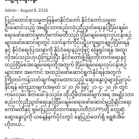
Admin
August 8, 2026
ပြည်ထောင်စုသမ္မတမြန်မာနိုင်ငံတော် နိုင်ငံတော်သမ္မတ
ဦးဆောင်သည့် အမျိုးသားစည်းလုံးညီညွတ်ရေးနှင့်ငြိမ်းချမ်း
ရေးဖော်ဆောင်မှုဗဟိုကော်မတီသည် ငြိမ်းချမ်းရေးလုပ်ငန်းစဉ်
များဖော်ဆောင်ရာတွင် လက်နက်ကိုင်ပဋိပက္ခများချုပ်ငြိမ်းရန်
နှင့် နိုင်ငံရေးပြဿနာကို နိုင်ငံရေးနည်းဖြင့် ဖြေရှင်းရန် အထူး
လိုအပ်သည်ဟုယုံကြည်ပြီး နိုင်ငံတော်ဖွံ့ဖြိုးတိုးတက်ရေးနှင့်
တည်ငြိမ်အေးချမ်းရေးတို့အတွက် ငြိမ်းချမ်းရေးလုပ်ငန်းစဉ်
များအား အကောင် အထည်ဖော်ဆောင်ရွက်နိုင်ရန်အတွက်
ကြိုတင်ကန့်သတ်ချက်များမထားသည့် ဆွေးနွေးပွဲများပြုလုပ်
နိုင်ရန် ကြေညာချက်အမှတ် ၁/၂၀၂၆ ဖြင့် ၂၁-၄-၂၀၂၆ တွင်
ကမ်းလှမ်း ဖိတ်ခေါ်ခဲ့သည်။ ထိုသို့ဖိတ်ခေါ်ချက်အရ အမျိုးသား
စည်းလုံးညီညွတ်ရေးနှင့်ငြိမ်းချမ်းရေးဖော်ဆောင်မှုညှိနှိုင်းရေး
ကော်မတီနှင့် ရှမ်းပြည်တိုးတက်ရေးပါတီ(SSPP)တို့ တွေ့ဆုံ
ဆွေးနွေးပွဲကို ယနေ့နံနက်ပိုင်းတွင် နေပြည်တော်ရှိ ရွှေစံအိမ်
ဟိုတယ်…