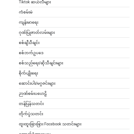
Tiktok ဆယ်လီများ
ကံစမ်းမဲ
ကျန်းမာရေး
ဂုဏ်ပြုဇာတ်လမ်းများ
စစ်ချီသီချင်း
စစ်ဘက်ဥပဒေ
စစ်သည်ရေး/ဆိုသီချင်းများ
စိုက်ပျိုးရေး
ဆောင်းပါး/မဂ္ဂဇင်းများ
ဉာဏ်စမ်းပဟေဠိ
တန်ပြန်သတင်း
တိုက်ပွဲသတင်း
ထူးထူးခြားခြား Facebook သတင်းများ
ထောက်ခံအားပေးမှု