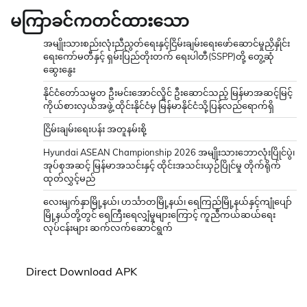
မကြာခင်ကတင်ထားသော
အမျိုးသားစည်းလုံးညီညွတ်ရေးနှင့်ငြိမ်းချမ်းရေးဖော်ဆောင်မှုညှိနှိုင်း
ရေးကော်မတီနှင့် ရှမ်းပြည်တိုးတက် ရေးပါတီ(SSPP)တို့ တွေ့ဆုံ
ဆွေးနွေး
နိုင်ငံတော်သမ္မတ ဦးမင်းအောင်လှိုင် ဦးဆောင်သည့် မြန်မာအဆင့်မြင့်
ကိုယ်စားလှယ်အဖွဲ့ ထိုင်းနိုင်ငံမှ မြန်မာနိုင်ငံသို့ပြန်လည်ရောက်ရှိ
ငြိမ်းချမ်းရေးပန်း အတူနမ်းစို့
Hyundai ASEAN Championship 2026 အမျိုးသားဘောလုံးပြိုင်ပွဲ၊
အုပ်စုအဆင့် မြန်မာအသင်းနှင့် ထိုင်းအသင်းယှဉ်ပြိုင်မှု တိုက်ရိုက်
ထုတ်လွှင့်မည်
လေးမျက်နှာမြို့နယ်၊ ဟင်္သာတမြို့နယ်၊ ရေကြည်မြို့နယ်နှင့်ကျုံပျော်
မြို့နယ်တို့တွင် ရေကြီးရေလျှံမှုများကြောင့် ကူညီကယ်ဆယ်ရေး
လုပ်ငန်းများ ဆက်လက်ဆောင်ရွက်
Direct Download APK