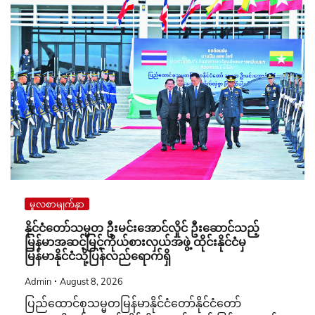
မူလစာမျက်နှာ
နိုင်ငံတော်သမ္မတ ဦးမင်းအောင်လှိုင် ဦးဆောင်သည့်
မြန်မာအဆင့်မြင့်ကိုယ်စားလှယ်အဖွဲ့ ထိုင်းနိုင်ငံမှ
မြန်မာနိုင်ငံသို့ပြန်လည်ရောက်ရှိ
Admin
August 8, 2026
ပြည်ထောင်စုသမ္မတမြန်မာနိုင်ငံတော်နိုင်ငံတော်