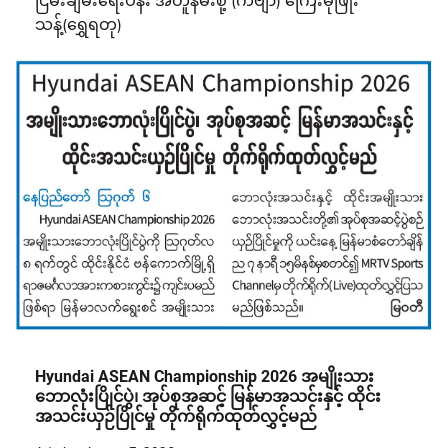
ငြိမ်းချမ်းရေးပန်း အတူနမ်းစို့ (ကဗျာ) ကြေးမုံဖြိုး
သန့်(ရွှေရတု)
Hyundai ASEAN Championship 2026 အမျိုးသား
ဘောလုံးပြိုင်ပွဲ၊ အုပ်စုအဆင့် မြန်မာအသင်းနှင့် ထိုင်း
အသင်းယှဉ်ပြိုင်မှု တိုက်ရိုက်ထုတ်လွှင့်မည်