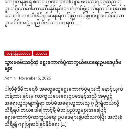
ကျော်တန်ဖိုးရှိ စိတ်ပြောင်းဆေးဝါးများ ဖမ်းဆီးရမိခဲ့သည်ဟု
မူးယစ်ဆေးဝါးတားဆီးနှိမ်နင်းရေးရဲတပ်ဖွဲ့မှ သိရသည်။ မူးယစ်
ဆေးဝါးတားဆီးနှိမ်နင်းရေးရဲတပ်ဖွဲ့မှ တပ်ဖွဲ့ဝင်များပါဝင်သော
ပူးပေါင်းအဖွဲ့သည် ဒီဇင်ဘာ ၁၀ ရက် […]
တန်ပြန်သတင်း
သတင်း
သွားမစမ်းသင့်တဲ့ ရွေးကောက်ပွဲကာကွယ်ပေးရေးဥပဒေပုဒ်မ
များ
Admin
November 5, 2025
ပါတီစုံဒီမိုကရေစီ အထွေထွေရွေးကောက်ပွဲများကို နှောင့်ယှက်
ဟန့်တားခြင်းမှ ကာကွယ်ပေးရေးဥပဒေနှင့်အညီ အမှုဖွင့်
အရေးယူသူများရှိရာ ထပ်မံအရေးယူထားသူ ၇ ဦးရှိတယ်လို့
သိရှိရပါတယ်။ ဒါကြောင့်မို့ မိဘပြည်သူများအနေဖြင့်
ရွေးကောက်ပွဲကာကွယ်ရေး ဥပဒေများနဲ့ပတ်သက်ပြီး အလုံးစုံ
သိရှိ၍ ဂရုပြုဆင်ခြင်နိုင်ရေး […]