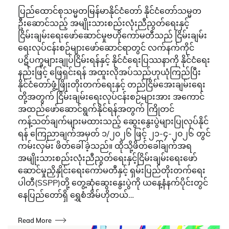
ပြည်ထောင်စုသမ္မတမြန်မာနိုင်ငံတော် နိုင်ငံတော်သမ္မတ
ဦးဆောင်သည့် အမျိုးသားစည်းလုံးညီညွတ်ရေးနှင့်
ငြိမ်းချမ်းရေးဖော်ဆောင်မှုဗဟိုကော်မတီသည် ငြိမ်းချမ်း
ရေးလုပ်ငန်းစဉ်များဖော်ဆောင်ရာတွင် လက်နက်ကိုင်
ပဋိပက္ခများချုပ်ငြိမ်းရန်နှင့် နိုင်ငံရေးပြဿနာကို နိုင်ငံရေး
နည်းဖြင့် ဖြေရှင်းရန် အထူးလိုအပ်သည်ဟုယုံကြည်ပြီး
နိုင်ငံတော်ဖွံ့ဖြိုးတိုးတက်ရေးနှင့် တည်ငြိမ်အေးချမ်းရေး
တို့အတွက် ငြိမ်းချမ်းရေးလုပ်ငန်းစဉ်များအား အကောင်
အထည်ဖော်ဆောင်ရွက်နိုင်ရန်အတွက် ကြိုတင်
ကန့်သတ်ချက်များမထားသည့် ဆွေးနွေးပွဲများပြုလုပ်နိုင်
ရန် ကြေညာချက်အမှတ် ၁/၂၀၂၆ ဖြင့် ၂၁-၄-၂၀၂၆ တွင်
ကမ်းလှမ်း ဖိတ်ခေါ်ခဲ့သည်။ ထိုသို့ဖိတ်ခေါ်ချက်အရ
အမျိုးသားစည်းလုံးညီညွတ်ရေးနှင့်ငြိမ်းချမ်းရေးဖော်
ဆောင်မှုညှိနှိုင်းရေးကော်မတီနှင့် ရှမ်းပြည်တိုးတက်ရေး
ပါတီ(SSPP)တို့ တွေ့ဆုံဆွေးနွေးပွဲကို ယနေ့နံနက်ပိုင်းတွင်
နေပြည်တော်ရှိ ရွှေစံအိမ်ဟိုတယ်…
Read More