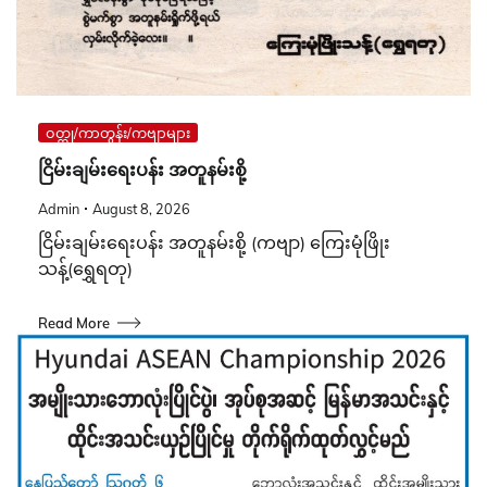
ဝတ္ထု/ကာတွန်း/ကဗျာများ
ငြိမ်းချမ်းရေးပန်း အတူနမ်းစို့
Admin
August 8, 2026
ငြိမ်းချမ်းရေးပန်း အတူနမ်းစို့ (ကဗျာ) ကြေးမုံဖြိုး
သန့်(ရွှေရတု)
Read More