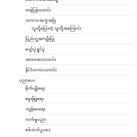
တန်ပြန်သတင်း
သကသအကွဲအပြဲ
သူတို့ပြောတဲ့ သူတို့အကြောင်း
ပြည်သူ့အကျိုးပြု
ပျော်ပွဲရွှင်ပွဲ
အားကစားသတင်း
နိုင်ငံတကာသတင်း
ပညာပေး
စိုက်ပျိုးရေး
မွေးမြူရေး
ကျန်းမာရေး
လက်မှုပညာ
စစ်ဘက်ဥပဒေ