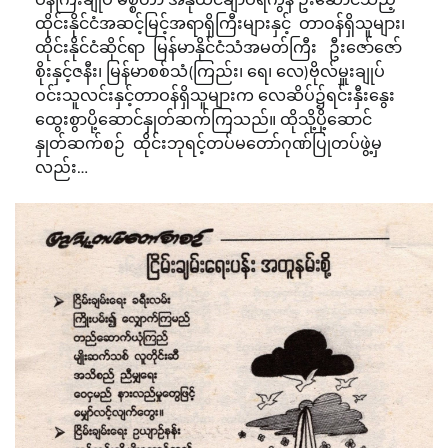
ထိုင်းနိုင်ငံအဆင့်မြင့်အရာရှိကြီးများနှင့် တာဝန်ရှိသူများ၊
ထိုင်းနိုင်ငံဆိုင်ရာ မြန်မာနိုင်ငံသံအမတ်ကြီး ဦးဇော်ဇော်
စိုးနှင့်ဇနီး၊ မြန်မာစစ်သံ(ကြည်း၊ ရေ၊ လေ)ဗိုလ်မှူးချုပ်
ဝင်းသူလင်းနှင့်တာဝန်ရှိသူများက လေဆိပ်၌ရင်းနှီးနွေး
ထွေးစွာပို့ဆောင်နှုတ်ဆက်ကြသည်။ ထိုသို့ပို့ဆောင်
နှုတ်ဆက်စဉ် ထိုင်းဘုရင့်တပ်မတော်ဂုဏ်ပြုတပ်ဖွဲ့မှ
လည်း…