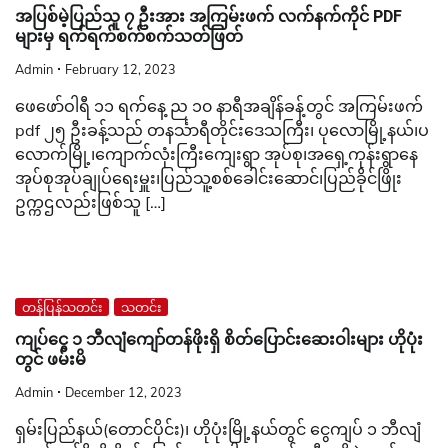
အပြစ်မဲ့ပြည်သူ ၇ ဦးအား အကြမ်းဖက် လက်နက်ကိုင် PDF
များမှ ရက်ရက်စက်စက်သတ်ဖြတ်
Admin
February 12, 2023
ဖေဖော်ဝါရီ ၁၁ ရက်နေ့ ည ၁၀ နာရီအချိန်ခန့်တွင် အကြမ်းဖက်
pdf ၂၅ ဦးခန့်သည် တနင်္သာရီတိုင်းဒေသကြီး၊ ပုလောမြို့နယ်၊ပ
လောက်မြို့၊ကျောက်လုံးကြီးကျေးရွာ အုပ်စု၊အရှေ့ကုန်းရွာနေ
အုပ်စုအုပ်ချုပ်ရေးမှူး၊ပြည်သူ့စစ်ခေါင်းဆောင်၊ပြည်ခိုင်ဖြိုး
ဥက္ကဌလည်းဖြစ်သူ […]
တန်ပြန်သတင်း
သတင်း
ကျပ်ငွေ ၁ ဘီလျံကျော်တန်ဖိုးရှိ စိတ်ပြောင်းဆေးဝါးများ ဟိုပုံး
တွင် ဖမ်းမိ
Admin
December 12, 2023
ရှမ်းပြည်နယ်(တောင်ပိုင်း)၊ ဟိုပုံးမြို့နယ်တွင် ငွေကျပ် ၁ ဘီလျံ