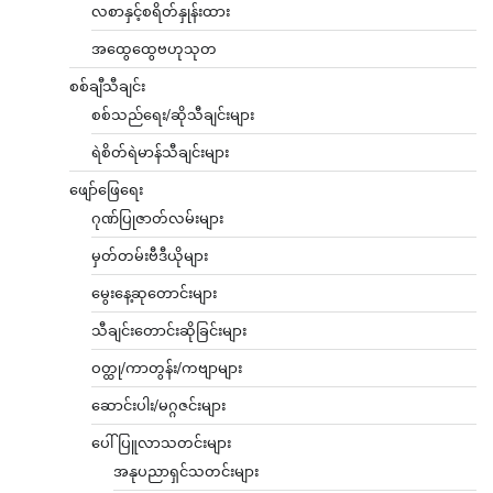
လစာနှင့်စရိတ်နှုန်းထား
အထွေထွေဗဟုသုတ
စစ်ချီသီချင်း
စစ်သည်ရေး/ဆိုသီချင်းများ
ရဲစိတ်ရဲမာန်သီချင်းများ
ဖျော်ဖြေရေး
ဂုဏ်ပြုဇာတ်လမ်းများ
မှတ်တမ်းဗီဒီယိုများ
မွေးနေ့ဆုတောင်းများ
သီချင်းတောင်းဆိုခြင်းများ
ဝတ္ထု/ကာတွန်း/ကဗျာများ
ဆောင်းပါး/မဂ္ဂဇင်းများ
ပေါ်ပြူလာသတင်းများ
အနုပညာရှင်သတင်းများ