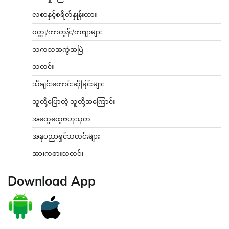
လစာနှင့်စရိတ်နှုန်းထား
ဝတ္ထု/ကာတွန်း/ကဗျာများ
သကသအကွဲအပြဲ
သတင်း
သီချင်းတောင်းဆိုခြင်းများ
သူတို့ပြောတဲ့ သူတို့အကြောင်း
အထွေထွေဗဟုသုတ
အနုပညာရှင်သတင်းများ
အားကစားသတင်း
Download App