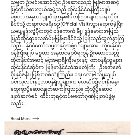
သမ္မတ ဦးမင်းအောင်လှိုင် ဦးဆောင်သည့် မြန်မာအဆင့်
မြင့်ကိုယ်စားလှယ်အဖွဲ့သည် ထိုင်းနိုင်ငံဝန်ကြီးချုပ်
မစ္စတာ အနုထင်ချာဝီရကွန်၏ဖိတ်ကြားချက်အရ ထိုင်း
နိုင်ငံသို့ တရားဝင်ခရီးစဉ်(Official Visit)သွားရောက်ခဲ့ပြီး
ယနေ့မွန်းလွဲပိုင်းတွင် ဗန်ကောက်မြို့၊ ဒွန်မောင်းအပြည်
ပြည်ဆိုင်ရာလေဆိပ်မှမြန်မာနိုင်ငံသို့ ပြန်လည်ထွက်ခွာကြ
သည်။ နိုင်ငံတော်သမ္မတနှင့်အဖွဲ့ဝင်များအား ထိုင်းနိုင်ငံ
ဝန်ကြီးချုပ် မစ္စတာ အနုထင်ချာဝီရကွန် ဦးဆောင်သည့်
ထိုင်းနိုင်ငံအဆင့်မြင့်အရာရှိကြီးများနှင့် တာဝန်ရှိသူများ၊
ထိုင်းနိုင်ငံဆိုင်ရာ မြန်မာနိုင်ငံသံအမတ်ကြီး ဦးဇော်ဇော်
စိုးနှင့်ဇနီး၊ မြန်မာစစ်သံ(ကြည်း၊ ရေ၊ လေ)ဗိုလ်မှူးချုပ်
ဝင်းသူလင်းနှင့်တာဝန်ရှိသူများက လေဆိပ်၌ရင်းနှီးနွေး
ထွေးစွာပို့ဆောင်နှုတ်ဆက်ကြသည်။ ထိုသို့ပို့ဆောင်
နှုတ်ဆက်စဉ် ထိုင်းဘုရင့်တပ်မတော်ဂုဏ်ပြုတပ်ဖွဲ့မှ
လည်း…
Read More