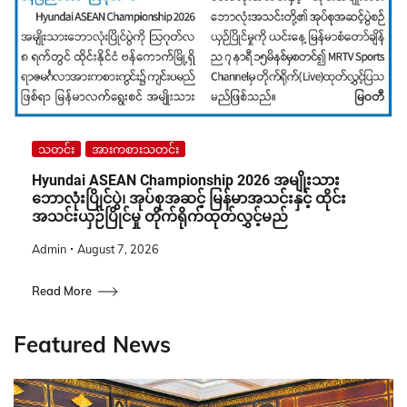
သတင်း
အားကစားသတင်း
Hyundai ASEAN Championship 2026 အမျိုးသား
ဘောလုံးပြိုင်ပွဲ၊ အုပ်စုအဆင့် မြန်မာအသင်းနှင့် ထိုင်း
အသင်းယှဉ်ပြိုင်မှု တိုက်ရိုက်ထုတ်လွှင့်မည်
Admin
August 7, 2026
Read More
Featured News