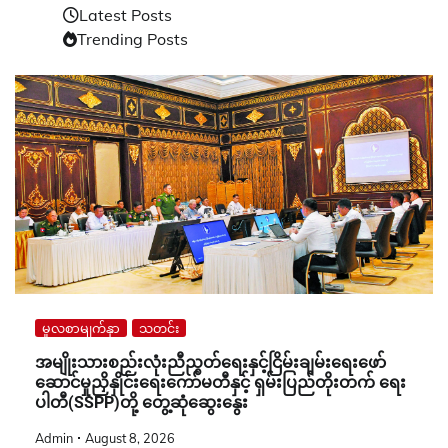
Latest Posts
Trending Posts
မူလစာမျက်နှာ
သတင်း
အမျိုးသားစည်းလုံးညီညွတ်ရေးနှင့်ငြိမ်းချမ်းရေးဖော်
ဆောင်မှုညှိနှိုင်းရေးကော်မတီနှင့် ရှမ်းပြည်တိုးတက် ရေး
ပါတီ(SSPP)တို့ တွေ့ဆုံဆွေးနွေး
Admin
August 8, 2026