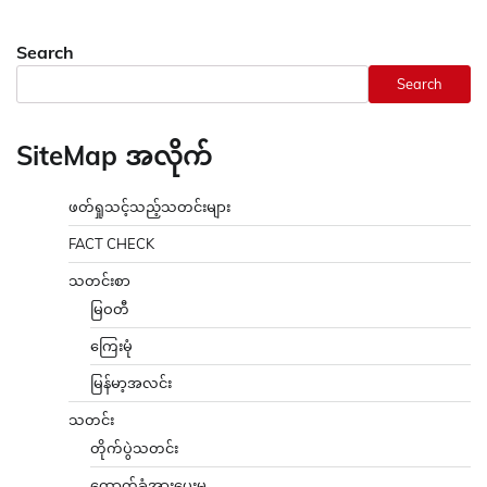
Search
Search
SiteMap အလိုက်
ဖတ်ရှုသင့်သည့်သတင်းများ
FACT CHECK
သတင်းစာ
မြဝတီ
ကြေးမုံ
မြန်မာ့အလင်း
သတင်း
တိုက်ပွဲသတင်း
ထောက်ခံအားပေးမှု