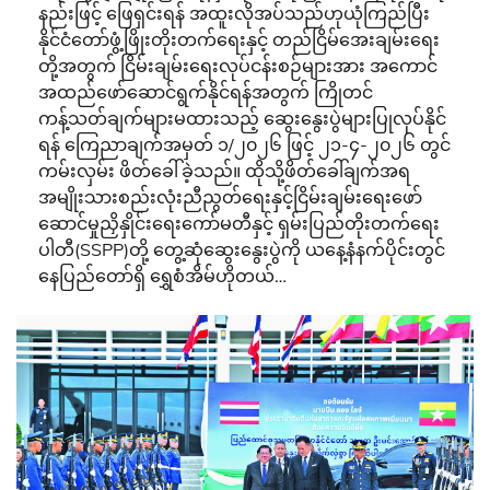
နည်းဖြင့် ဖြေရှင်းရန် အထူးလိုအပ်သည်ဟုယုံကြည်ပြီး
နိုင်ငံတော်ဖွံ့ဖြိုးတိုးတက်ရေးနှင့် တည်ငြိမ်အေးချမ်းရေး
တို့အတွက် ငြိမ်းချမ်းရေးလုပ်ငန်းစဉ်များအား အကောင်
အထည်ဖော်ဆောင်ရွက်နိုင်ရန်အတွက် ကြိုတင်
ကန့်သတ်ချက်များမထားသည့် ဆွေးနွေးပွဲများပြုလုပ်နိုင်
ရန် ကြေညာချက်အမှတ် ၁/၂၀၂၆ ဖြင့် ၂၁-၄-၂၀၂၆ တွင်
ကမ်းလှမ်း ဖိတ်ခေါ်ခဲ့သည်။ ထိုသို့ဖိတ်ခေါ်ချက်အရ
အမျိုးသားစည်းလုံးညီညွတ်ရေးနှင့်ငြိမ်းချမ်းရေးဖော်
ဆောင်မှုညှိနှိုင်းရေးကော်မတီနှင့် ရှမ်းပြည်တိုးတက်ရေး
ပါတီ(SSPP)တို့ တွေ့ဆုံဆွေးနွေးပွဲကို ယနေ့နံနက်ပိုင်းတွင်
နေပြည်တော်ရှိ ရွှေစံအိမ်ဟိုတယ်…