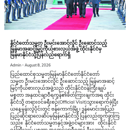
နိုင်ငံတော်သမ္မတ ဦးမင်းအောင်လှိုင် ဦးဆောင်သည့်
မြန်မာအဆင့်မြင့်ကိုယ်စားလှယ်အဖွဲ့ ထိုင်းနိုင်ငံမှ
မြန်မာနိုင်ငံသို့ပြန်လည်ရောက်ရှိ
Admin
August 8, 2026
ပြည်ထောင်စုသမ္မတမြန်မာနိုင်ငံတော်နိုင်ငံတော်
သမ္မတ ဦးမင်းအောင်လှိုင် ဦးဆောင်သည့် မြန်မာအဆင့်
မြင့်ကိုယ်စားလှယ်အဖွဲ့သည် ထိုင်းနိုင်ငံဝန်ကြီးချုပ်
မစ္စတာ အနုထင်ချာဝီရကွန်၏ဖိတ်ကြားချက်အရ ထိုင်း
နိုင်ငံသို့ တရားဝင်ခရီးစဉ်(Official Visit)သွားရောက်ခဲ့ပြီး
ယနေ့မွန်းလွဲပိုင်းတွင် ဗန်ကောက်မြို့၊ ဒွန်မောင်းအပြည်
ပြည်ဆိုင်ရာလေဆိပ်မှမြန်မာနိုင်ငံသို့ ပြန်လည်ထွက်ခွာကြ
သည်။ နိုင်ငံတော်သမ္မတနှင့်အဖွဲ့ဝင်များအား ထိုင်းနိုင်ငံ
ဝန်ကြီးချုပ် မစ္စတာ အနုထင်ချာဝီရကွန် ဦးဆောင်သည့်