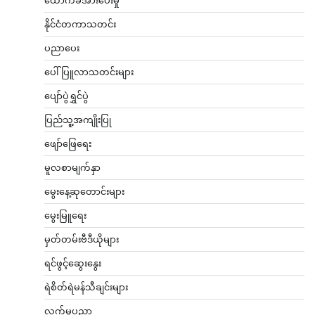
နိုင်ငံတကာသတင်း
ပညာပေး
ပေါ်ပြူလာသတင်းများ
ပျော်ပွဲရွှင်ပွဲ
ပြည်သူ့အကျိုးပြု
ဖျော်ဖြေရေး
မူလစာမျက်နှာ
မွေးနေ့ဆုတောင်းများ
မွေးမြူရေး
မှတ်တမ်းဗီဒီယိုများ
ရင်ဖွင့်ဆွေးနွေး
ရဲစိတ်ရဲမန်သီချင်းများ
လက်မှုပညာ