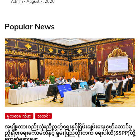
Admin
August 7, 2026
Popular News
မူလစာမျက်နှာ
သတင်း
အမျိုးသားစည်းလုံးညီညွတ်ရေးနှင့်ငြိမ်းချမ်းရေးဖော်ဆောင်မှု
ညှိနှိုင်းရေးကော်မတီနှင့် ရှမ်းပြည်တိုးတက် ရေးပါတီ(SSPP)တို့
တွေ့ဆုံဆွေးနွေး