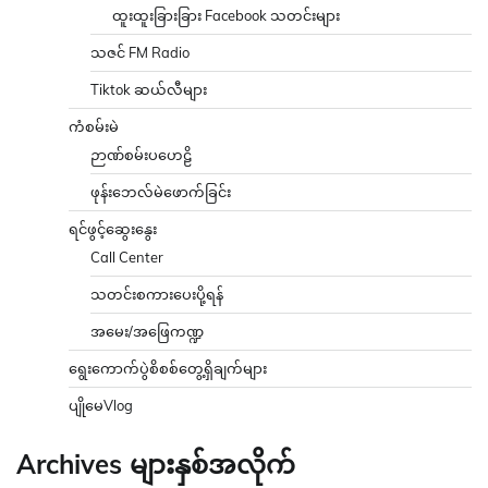
ထူးထူးခြားခြား Facebook သတင်းများ
သဇင် FM Radio
Tiktok ဆယ်လီများ
ကံစမ်းမဲ
ဉာဏ်စမ်းပဟေဠိ
ဖုန်းဘေလ်မဲဖောက်ခြင်း
ရင်ဖွင့်ဆွေးနွေး
Call Center
သတင်းစကားပေးပို့ရန်
အမေး/အဖြေကဏ္ဍ
ရွေးကောက်ပွဲစိစစ်တွေ့ရှိချက်များ
ပျိုမေVlog
Archives များနှစ်အလိုက်