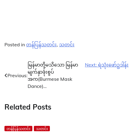
Posted in
တန်ပြန်သတင်း
,
သတင်း
Post
မြန်မာတို့မသိသော မြန်မာ
Next:
ရဲသုံးဖော်ဥဒါန်း
မျက်နှာဖုံးစွပ်
navigation
Previous:
အက(Burmese Mask
Dance)…
Related Posts
တန်ပြန်သတင်း
သတင်း