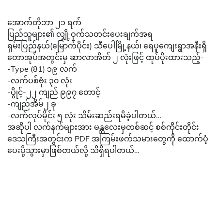
အောက်တိုဘာ ၂၁ ရက်
ပြည်သူများ၏ လျှို့ဝှက်သတင်းပေးချက်အရ
ရှမ်းပြည်နယ်(မြောက်ပိုင်း) သီပေါမြို့နယ်၊ ရေပူကျေးရွာအနီးရှိ
တောအုပ်အတွင်းမှ ဆာလာအိတ် ၂ လုံးဖြင့် ထုပ်ပိုးထားသည့်-
-Type (81) ၁၉ လက်
-လက်ပစ်ဗုံး ၃၀ လုံး
-ပွိုင့်-၂၂ ကျည် ၉၉၇ တောင့်
-ကျည်အိမ်၂ ခု
-လက်လုပ်မိုင်း ၅ လုံး သိမ်းဆည်းရမိခဲ့ပါတယ်…
အဆိုပါ လက်နက်များအား မန္တလေးမှတစ်ဆင့် စစ်ကိုင်းတိုင်း
ဒေသကြီးအတွင်းက PDF အကြမ်းဖက်သမားတွေကို ထောက်ပံ့
ပေးပို့သွားမှာဖြစ်တယ်လို့ သိရှိရပါတယ်…