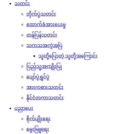
သတင်း
တိုက်ပွဲသတင်း
ထောက်ခံအားပေးမှု
တန်ပြန်သတင်း
သကသအကွဲအပြဲ
သူတို့ပြောတဲ့ သူတို့အကြောင်း
ပြည်သူ့အကျိုးပြု
ပျော်ပွဲရွှင်ပွဲ
အားကစားသတင်း
နိုင်ငံတကာသတင်း
ပညာပေး
စိုက်ပျိုးရေး
မွေးမြူရေး