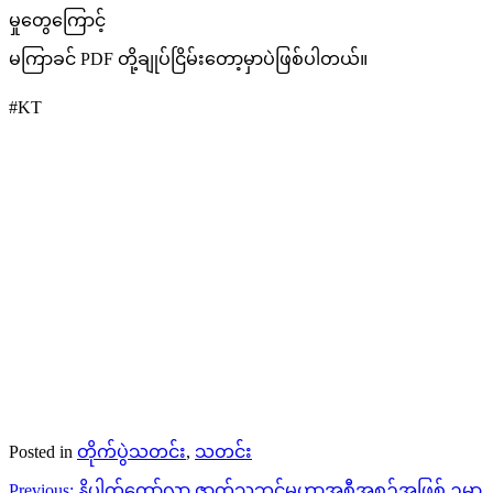
မှုတွေကြောင့်
မကြာခင် PDF တို့ချုပ်ငြိမ်းတော့မှာပဲဖြစ်ပါတယ်။
#KT
Posted in
တိုက်ပွဲသတင်း
,
သတင်း
Post
Previous:
နိပါတ်တော်လာ ဇာတ်သဘင်မဟာအစီအစဉ်အဖြစ် ဥမ္မာ