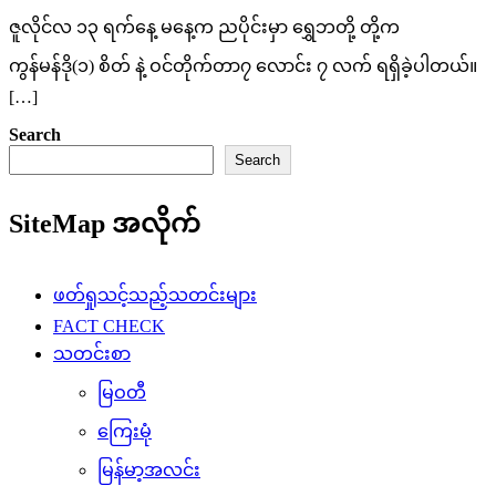
ဇူလိုင်လ ၁၃ ရက်နေ့ မနေ့က ညပိုင်းမှာ ရွှေဘတို့ တို့က
ကွန်မန်ဒို(၁) စိတ် နဲ့ ဝင်တိုက်တာ၇ လောင်း ၇ လက် ရရှိခဲ့ပါတယ်။
[…]
Search
Search
SiteMap အလိုက်
ဖတ်ရှုသင့်သည့်သတင်းများ
FACT CHECK
သတင်းစာ
မြဝတီ
ကြေးမုံ
မြန်မာ့အလင်း