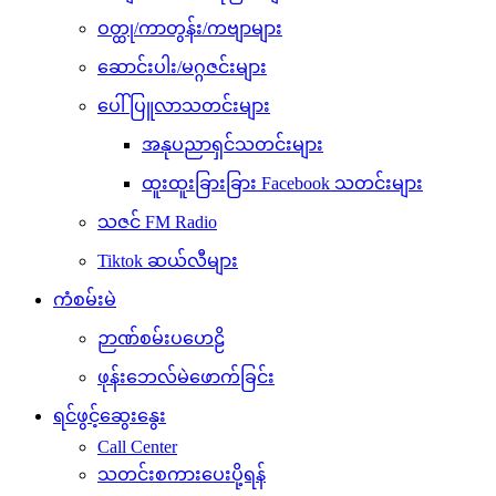
ဝတ္ထု/ကာတွန်း/ကဗျာများ
ဆောင်းပါး/မဂ္ဂဇင်းများ
ပေါ်ပြူလာသတင်းများ
အနုပညာရှင်သတင်းများ
ထူးထူးခြားခြား Facebook သတင်းများ
သဇင် FM Radio
Tiktok ဆယ်လီများ
ကံစမ်းမဲ
ဉာဏ်စမ်းပဟေဠိ
ဖုန်းဘေလ်မဲဖောက်ခြင်း
ရင်ဖွင့်ဆွေးနွေး
Call Center
သတင်းစကားပေးပို့ရန်