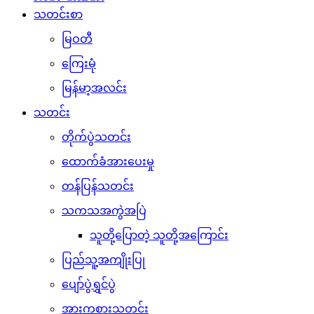
သတင်းစာ
မြဝတီ
ကြေးမုံ
မြန်မာ့အလင်း
သတင်း
တိုက်ပွဲသတင်း
ထောက်ခံအားပေးမှု
တန်ပြန်သတင်း
သကသအကွဲအပြဲ
သူတို့ပြောတဲ့ သူတို့အကြောင်း
ပြည်သူ့အကျိုးပြု
ပျော်ပွဲရွှင်ပွဲ
အားကစားသတင်း