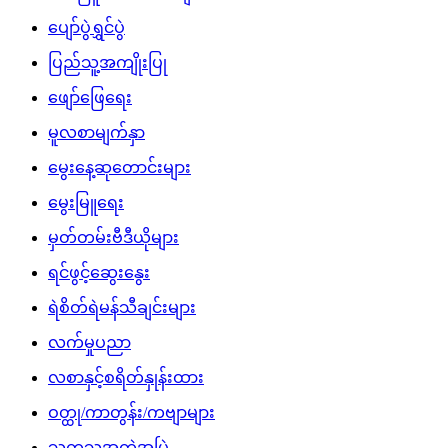
ပျော်ပွဲရွှင်ပွဲ
ပြည်သူ့အကျိုးပြု
ဖျော်ဖြေရေး
မူလစာမျက်နှာ
မွေးနေ့ဆုတောင်းများ
မွေးမြူရေး
မှတ်တမ်းဗီဒီယိုများ
ရင်ဖွင့်ဆွေးနွေး
ရဲစိတ်ရဲမန်သီချင်းများ
လက်မှုပညာ
လစာနှင့်စရိတ်နှုန်းထား
ဝတ္ထု/ကာတွန်း/ကဗျာများ
သကသအကွဲအပြဲ