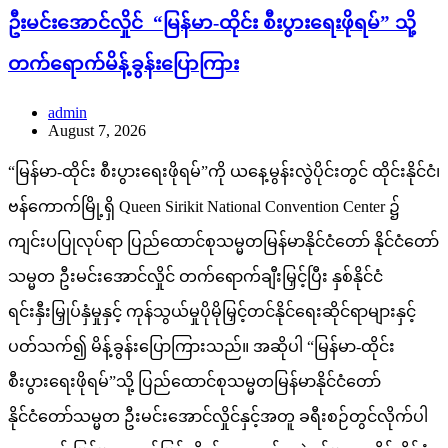
ဦးမင်းအောင်လှိုင် “မြန်မာ-ထိုင်း စီးပွားရေးဖိုရမ်” သို့
တက်ရောက်မိန့်ခွန်းပြောကြား
admin
August 7, 2026
“မြန်မာ-ထိုင်း စီးပွားရေးဖိုရမ်”ကို ယနေ့မွန်းလွဲပိုင်းတွင် ထိုင်းနိုင်ငံ၊
ဗန်ကောက်မြို့ရှိ Queen Sirikit National Convention Center ၌
ကျင်းပပြုလုပ်ရာ ပြည်ထောင်စုသမ္မတမြန်မာနိုင်ငံတော် နိုင်ငံတော်
သမ္မတ ဦးမင်းအောင်လှိုင် တက်ရောက်ချီးမြှင့်ပြီး နှစ်နိုင်ငံ
ရင်းနှီးမြှုပ်နှံမှုနှင့် ကုန်သွယ်မှုပိုမိုမြှင့်တင်နိုင်ရေးဆိုင်ရာများနှင့်
ပတ်သက်၍ မိန့်ခွန်းပြောကြားသည်။ အဆိုပါ “မြန်မာ-ထိုင်း
စီးပွားရေးဖိုရမ်”သို့ ပြည်ထောင်စုသမ္မတမြန်မာနိုင်ငံတော်
နိုင်ငံတော်သမ္မတ ဦးမင်းအောင်လှိုင်နှင့်အတူ ခရီးစဉ်တွင်လိုက်ပါ