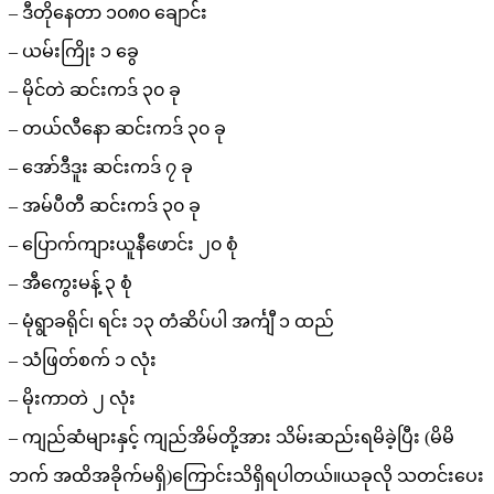
– ဒီတိုနေတာ ၁၀၈၀ ချောင်း
– ယမ်းကြိုး ၁ ခွေ
– မိုင်တဲ ဆင်းကဒ် ၃၀ ခု
– တယ်လီနော ဆင်းကဒ် ၃၀ ခု
– အော်ဒီဒူး ဆင်းကဒ် ၇ ခု
– အမ်ပီတီ ဆင်းကဒ် ၃၀ ခု
– ပြောက်ကျားယူနီဖောင်း ၂၀ စုံ
– အီကွေးမန့် ၃ စုံ
– မုံရွာခရိုင်၊ ရင်း ၁၃ တံဆိပ်ပါ အင်္ကျီ ၁ ထည်
– သံဖြတ်စက် ၁ လုံး
– မိုးကာတဲ ၂ လုံး
– ကျည်ဆံများနှင့် ကျည်အိမ်တို့အား သိမ်းဆည်းရမိခဲ့ပြီး (မိမိ
ဘက် အထိအခိုက်မရှိ)ကြောင်းသိရှိရပါတယ်။ယခုလို သတင်းပေး