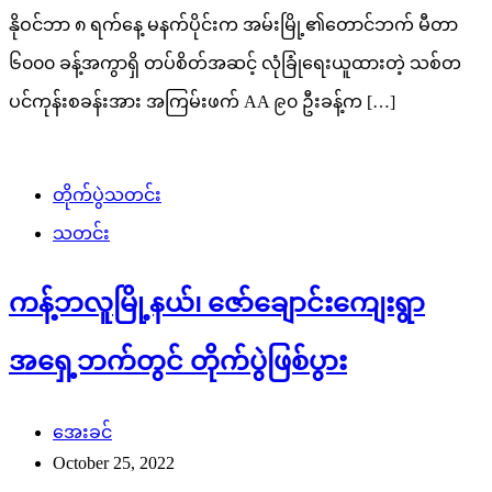
နိုဝင်ဘာ ၈ ရက်နေ့ မနက်ပိုင်းက အမ်းမြို့၏တောင်ဘက် မီတာ
၆၀၀၀ ခန့်အကွာရှိ တပ်စိတ်အဆင့် လုံခြုံရေးယူထားတဲ့ သစ်တ
ပင်ကုန်းစခန်းအား အကြမ်းဖက် AA ၉၀ ဦးခန့်က […]
တိုက်ပွဲသတင်း
သတင်း
ကန့်ဘလူမြို့နယ်၊ ဇော်ချောင်းကျေးရွာ
အရှေ့ဘက်တွင် တိုက်ပွဲဖြစ်ပွား
အေးခင်
October 25, 2022