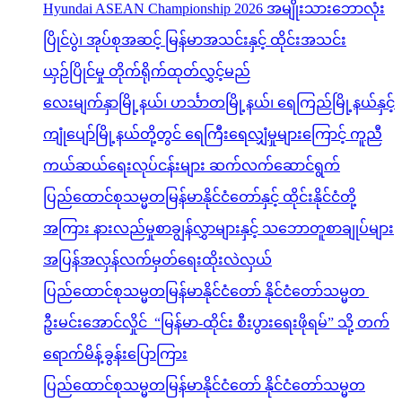
Hyundai ASEAN Championship 2026 အမျိုးသားဘောလုံး
ပြိုင်ပွဲ၊ အုပ်စုအဆင့် မြန်မာအသင်းနှင့် ထိုင်းအသင်း
ယှဉ်ပြိုင်မှု တိုက်ရိုက်ထုတ်လွှင့်မည်
လေးမျက်နှာမြို့နယ်၊ ဟင်္သာတမြို့နယ်၊ ရေကြည်မြို့နယ်နှင့်
ကျုံပျော်မြို့နယ်တို့တွင် ရေကြီးရေလျှံမှုများကြောင့် ကူညီ
ကယ်ဆယ်ရေးလုပ်ငန်းများ ဆက်လက်ဆောင်ရွက်
ပြည်ထောင်စုသမ္မတမြန်မာနိုင်ငံတော်နှင့် ထိုင်းနိုင်ငံတို့
အကြား နားလည်မှုစာချွန်လွှာများနှင့် သဘောတူစာချုပ်များ
အပြန်အလှန်လက်မှတ်ရေးထိုးလဲလှယ်
ပြည်ထောင်စုသမ္မတမြန်မာနိုင်ငံတော် နိုင်ငံတော်သမ္မတ
ဦးမင်းအောင်လှိုင် “မြန်မာ-ထိုင်း စီးပွားရေးဖိုရမ်” သို့ တက်
ရောက်မိန့်ခွန်းပြောကြား
ပြည်ထောင်စုသမ္မတမြန်မာနိုင်ငံတော် နိုင်ငံတော်သမ္မတ