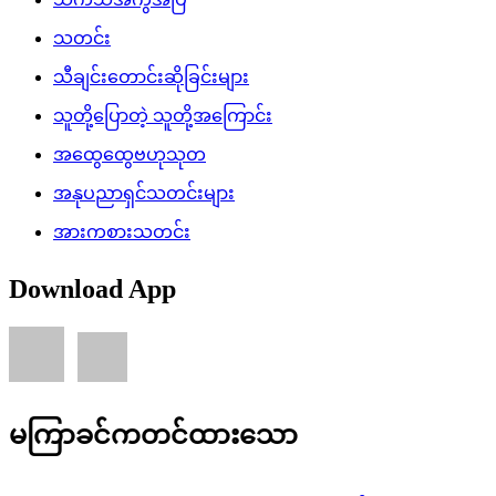
သတင်း
သီချင်းတောင်းဆိုခြင်းများ
သူတို့ပြောတဲ့ သူတို့အကြောင်း
အထွေထွေဗဟုသုတ
အနုပညာရှင်သတင်းများ
အားကစားသတင်း
Download App
မကြာခင်ကတင်ထားသော