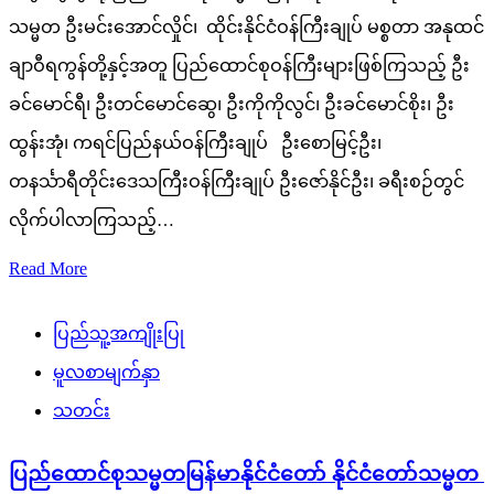
သမ္မတ ဦးမင်းအောင်လှိုင်၊ ထိုင်းနိုင်ငံဝန်ကြီးချုပ် မစ္စတာ အနုထင်
ချာဝီရကွန်တို့နှင့်အတူ ပြည်ထောင်စုဝန်ကြီးများဖြစ်ကြသည့် ဦး
ခင်မောင်ရီ၊ ဦးတင်မောင်ဆွေ၊ ဦးကိုကိုလွင်၊ ဦးခင်မောင်စိုး၊ ဦး
ထွန်းအုံ၊ ကရင်ပြည်နယ်ဝန်ကြီးချုပ် ဦးစောမြင့်ဦး၊
တနင်္သာရီတိုင်းဒေသကြီးဝန်ကြီးချုပ် ဦးဇော်နိုင်ဦး၊ ခရီးစဉ်တွင်
လိုက်ပါလာကြသည့်…
Read More
ပြည်သူ့အကျိုးပြု
မူလစာမျက်နှာ
သတင်း
ပြည်ထောင်စုသမ္မတမြန်မာနိုင်ငံတော် နိုင်ငံတော်သမ္မတ