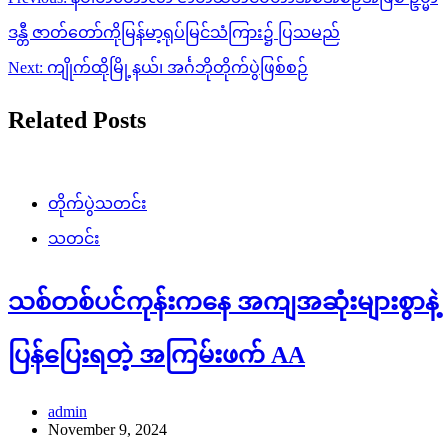
navigation
ဒန္တီ ဇာတ်တော်ကိုမြန်မာ့ရုပ်မြင်သံကြား၌ ပြသမည်
Next:
ကျိုက်ထိုမြို့နယ်၊ အင်္ဂဘိုတိုက်ပွဲဖြစ်စဉ်
Related Posts
တိုက်ပွဲသတင်း
သတင်း
သစ်တစ်ပင်ကုန်းကနေ အကျအဆုံးများစွာနဲ့
ပြန်ပြေးရတဲ့ အကြမ်းဖက် AA
admin
November 9, 2024