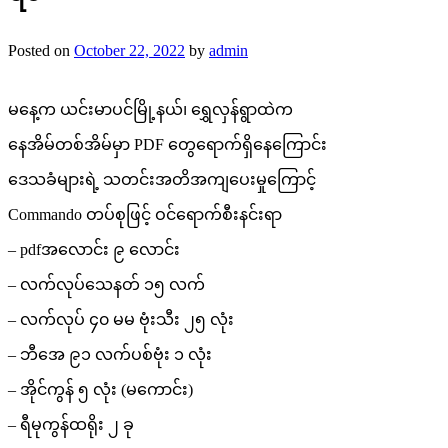
Posted on
October 22, 2022
by
admin
မနေ့က ယင်းမာပင်မြို့နယ်၊ ရွှေလှန်ရွာထဲက
နေအိမ်တစ်အိမ်မှာ PDF တွေရောက်ရှိနေကြောင်း
ဒေသခံများရဲ့ သတင်းအတိအကျပေးမှုကြောင့်
Commando တပ်စုဖြင့် ဝင်ရောက်စီးနင်းရာ
– pdfအလောင်း ၉ လောင်း
– လက်လုပ်သေနတ် ၁၅ လက်
– လက်လုပ် ၄၀ မမ ဗုံးသီး ၂၅ လုံး
– ဘီအေ ၉၁ လက်ပစ်ဗုံး ၁ လုံး
– အိုင်ကွန် ၅ လုံး (မကောင်း)
– ရီမုကွန်ထရိုး ၂ ခု