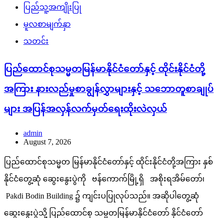
ပြည်သူ့အကျိုးပြု
မူလစာမျက်နှာ
သတင်း
ပြည်ထောင်စုသမ္မတမြန်မာနိုင်ငံတော်နှင့် ထိုင်းနိုင်ငံတို့
အကြား နားလည်မှုစာချွန်လွှာများနှင့် သဘောတူစာချုပ်
များ အပြန်အလှန်လက်မှတ်ရေးထိုးလဲလှယ်
admin
August 7, 2026
ပြည်ထောင်စုသမ္မတ မြန်မာနိုင်ငံတော်နှင့် ထိုင်းနိုင်ငံတို့အကြား နှစ်
နိုင်ငံတွေ့ဆုံ ဆွေးနွေးပွဲကို ဗန်ကောက်မြို့ရှိ အစိုးရအိမ်တော်၊
Pakdi Bodin Building ၌ ကျင်းပပြုလုပ်သည်။ အဆိုပါတွေ့ဆုံ
ဆွေးနွေးပွဲသို့ ပြည်ထောင်စု သမ္မတမြန်မာနိုင်ငံတော် နိုင်ငံတော်