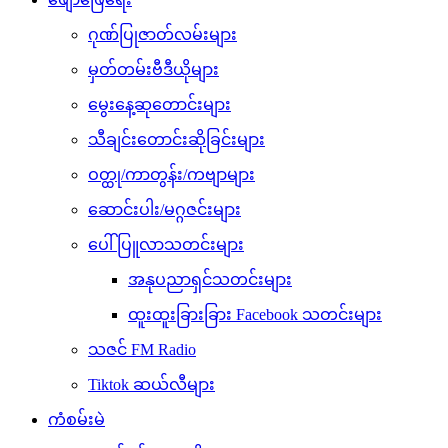
ဂုဏ်ပြုဇာတ်လမ်းများ
မှတ်တမ်းဗီဒီယိုများ
မွေးနေ့ဆုတောင်းများ
သီချင်းတောင်းဆိုခြင်းများ
ဝတ္ထု/ကာတွန်း/ကဗျာများ
ဆောင်းပါး/မဂ္ဂဇင်းများ
ပေါ်ပြူလာသတင်းများ
အနုပညာရှင်သတင်းများ
ထူးထူးခြားခြား Facebook သတင်းများ
သဇင် FM Radio
Tiktok ဆယ်လီများ
ကံစမ်းမဲ