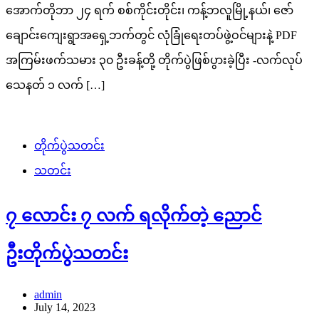
အောက်တိုဘာ ၂၄ ရက် စစ်ကိုင်းတိုင်း၊ ကန့်ဘလူမြို့နယ်၊ ဇော်
ချောင်းကျေးရွာအရှေ့ဘက်တွင် လုံခြုံရေးတပ်ဖွဲ့ဝင်များနဲ့ PDF
အကြမ်းဖက်သမား ၃၀ ဦးခန့်တို့ တိုက်ပွဲဖြစ်ပွားခဲ့ပြီး -လက်လုပ်
သေနတ် ၁ လက် […]
တိုက်ပွဲသတင်း
သတင်း
၇ လောင်း ၇ လက် ရလိုက်တဲ့ ညောင်
ဦးတိုက်ပွဲသတင်း
admin
July 14, 2023