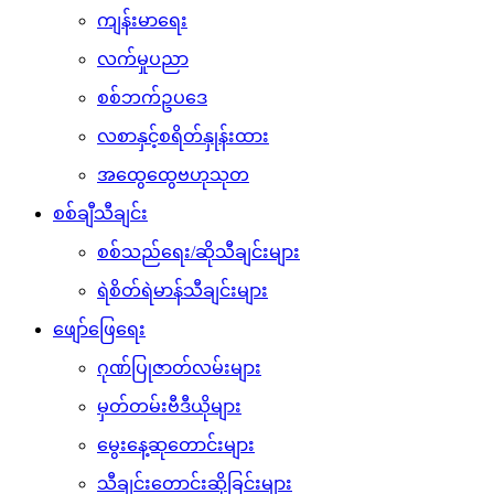
ကျန်းမာရေး
လက်မှုပညာ
စစ်ဘက်ဥပဒေ
လစာနှင့်စရိတ်နှုန်းထား
အထွေထွေဗဟုသုတ
စစ်ချီသီချင်း
စစ်သည်ရေး/ဆိုသီချင်းများ
ရဲစိတ်ရဲမာန်သီချင်းများ
ဖျော်ဖြေရေး
ဂုဏ်ပြုဇာတ်လမ်းများ
မှတ်တမ်းဗီဒီယိုများ
မွေးနေ့ဆုတောင်းများ
သီချင်းတောင်းဆိုခြင်းများ