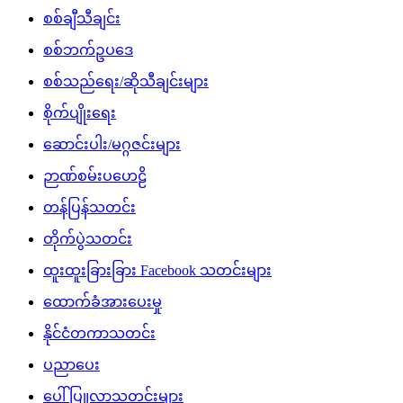
စစ်ချီသီချင်း
စစ်ဘက်ဥပဒေ
စစ်သည်ရေး/ဆိုသီချင်းများ
စိုက်ပျိုးရေး
ဆောင်းပါး/မဂ္ဂဇင်းများ
ဉာဏ်စမ်းပဟေဠိ
တန်ပြန်သတင်း
တိုက်ပွဲသတင်း
ထူးထူးခြားခြား Facebook သတင်းများ
ထောက်ခံအားပေးမှု
နိုင်ငံတကာသတင်း
ပညာပေး
ပေါ်ပြူလာသတင်းများ