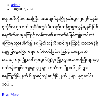
admin
August 7, 2026
ဧရာဝတီတိုင်းဒေသကြီး၊ လေးမျက်နှာမြို့နယ်တွင် ၂၀၂၆ခုနှစ်၊
ဇူလိုင်လ ၃၀ ရက် ညပိုင်းတွင် မိုးသည်းထန်စွာရွာသွန်းမှုနှင့် မြစ်
ရေတိုက်စားမှုကြောင့် ငဝန်တာ၏ အောက်ခံမြစ်ကျိုးအင်းသဲ
ကြောမှထူးပေါက်၍ ရေဖြတ်သန်းစီးဆင်းမှုကြောင့် တာတမံနိမ့်
ကျမှုဖြစ်ပွားပြီး ရေကျော်စီးဝင်ခြင်းကြောင့် ယနေ့အထိ
လေးမျက်နှာမြို့ပေါ် ရပ်ကွက်(၅)ခု၊ မြို့တွင်းလမ်းမကြီးများနှင့်
ပတ်ဝန်းကျင်ကျေးရွာ ၇၂ ရွာ၊ ဟင်္သာတ မြို့နယ် ၂၆ ရွာ၊
ရေကြည်မြို့နယ် ၆ ရွာနှင့်ကျုံပျော်မြို့နယ် ၂ ရွာ ၊ စုစုပေါင်း
၁၀၆…
Read More