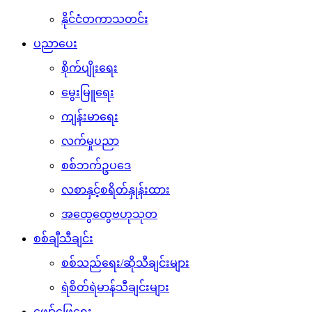
နိုင်ငံတကာသတင်း
ပညာပေး
စိုက်ပျိုးရေး
မွေးမြူရေး
ကျန်းမာရေး
လက်မှုပညာ
စစ်ဘက်ဥပဒေ
လစာနှင့်စရိတ်နှုန်းထား
အထွေထွေဗဟုသုတ
စစ်ချီသီချင်း
စစ်သည်ရေး/ဆိုသီချင်းများ
ရဲစိတ်ရဲမာန်သီချင်းများ
ဖျော်ဖြေရေး