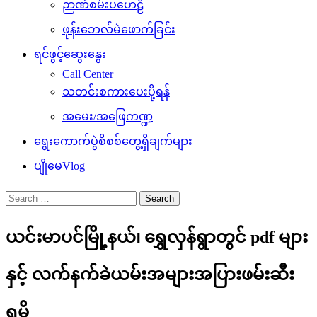
ဉာဏ်စမ်းပဟေဠိ
ဖုန်းဘေလ်မဲဖောက်ခြင်း
ရင်ဖွင့်ဆွေးနွေး
Call Center
သတင်းစကားပေးပို့ရန်
အမေး/အဖြေကဏ္ဍ
ရွေးကောက်ပွဲစိစစ်တွေ့ရှိချက်များ
ပျိုမေVlog
Search
for:
ယင်းမာပင်မြို့နယ်၊ ရွှေလှန်ရွာတွင် pdf များ
နှင့် လက်နက်ခဲယမ်းအများအပြားဖမ်းဆီး
ရမိ