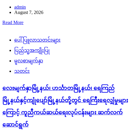
admin
August 7, 2026
Read More
ပေါ်ပြူလာသတင်းများ
ပြည်သူ့အကျိုးပြု
မူလစာမျက်နှာ
သတင်း
လေးမျက်နှာမြို့နယ်၊ ဟင်္သာတမြို့နယ်၊ ရေကြည်
မြို့နယ်နှင့်ကျုံပျော်မြို့နယ်တို့တွင် ရေကြီးရေလျှံမှုများ
ကြောင့် ကူညီကယ်ဆယ်ရေးလုပ်ငန်းများ ဆက်လက်
ဆောင်ရွက်