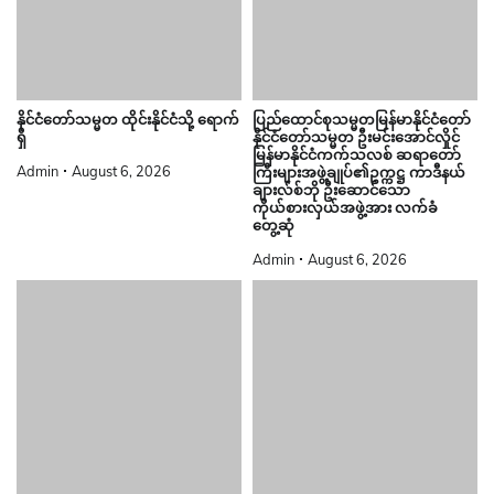
နိုင်ငံတော်သမ္မတ ထိုင်းနိုင်ငံသို့ ရောက်
ပြည်ထောင်စုသမ္မတမြန်မာနိုင်ငံတော်
ရှိ
နိုင်ငံတော်သမ္မတ ဦးမင်းအောင်လှိုင်
မြန်မာနိုင်ငံကက်သလစ် ဆရာတော်
Admin
August 6, 2026
ကြီးများအဖွဲ့ချုပ်၏ဥက္ကဋ္ဌ ကာဒီနယ်
ချားလ်စ်ဘို ဦးဆောင်သော
ကိုယ်စားလှယ်အဖွဲ့အား လက်ခံ
တွေ့ဆုံ
Admin
August 6, 2026