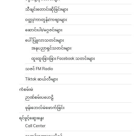
သီချင်းတောင်းဆိုခြင်းများ
ဝတ္ထု/ကာတွန်း/ကဗျာများ
ဆောင်းပါး/မဂ္ဂဇင်းများ
ပေါ်ပြူလာသတင်းများ
အနုပညာရှင်သတင်းများ
ထူးထူးခြားခြား Facebook သတင်းများ
သဇင် FM Radio
Tiktok ဆယ်လီများ
ကံစမ်းမဲ
ဉာဏ်စမ်းပဟေဠိ
ဖုန်းဘေလ်မဲဖောက်ခြင်း
ရင်ဖွင့်ဆွေးနွေး
Call Center
သတင်းစကားပေးပို့ရန်