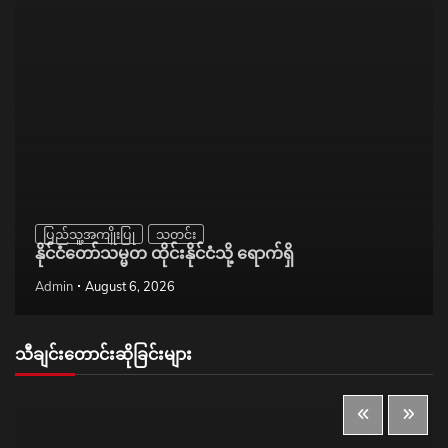
ပြည်သူ့အကျိုးပြု
သတင်း
နိုင်ငံတော်သမ္မတ ထိုင်းနိုင်ငံသို့ ရောက်ရှိ
Admin
August 6, 2026
သီချင်းတောင်းဆိုခြင်းများ