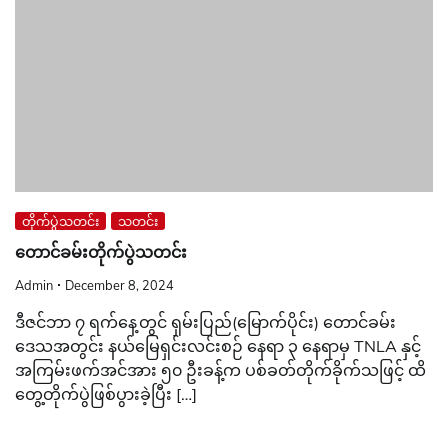
တိုက်ပွဲသတင်း
သတင်း
တောင်ခမ်းတိုက်ပွဲသတင်း
Admin
December 8, 2024
ဒီဇင်ဘာ ၇ ရက်နေ့တွင် ရှမ်းပြည်(မြောက်ပိုင်း) တောင်ခမ်း
ဒေသအတွင်း နယ်မြေရှင်းလင်းစဉ် နေရာ ၃ နေရာမှ TNLA နှင့်
အကြမ်းဖက်အင်အား ၅၀ ဦးခန့်က ပစ်ခတ်တိုက်ခိုက်သဖြင့် ထိ
တွေ့တိုက်ပွဲဖြစ်ပွားခဲ့ပြီး […]