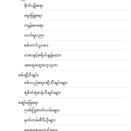
စိုက်ပျိုးရေး
မွေးမြူရေး
ကျန်းမာရေး
လက်မှုပညာ
စစ်ဘက်ဥပဒေ
လစာနှင့်စရိတ်နှုန်းထား
အထွေထွေဗဟုသုတ
စစ်ချီသီချင်း
စစ်သည်ရေး/ဆိုသီချင်းများ
ရဲစိတ်ရဲမာန်သီချင်းများ
ဖျော်ဖြေရေး
ဂုဏ်ပြုဇာတ်လမ်းများ
မှတ်တမ်းဗီဒီယိုများ
မွေးနေ့ဆုတောင်းများ