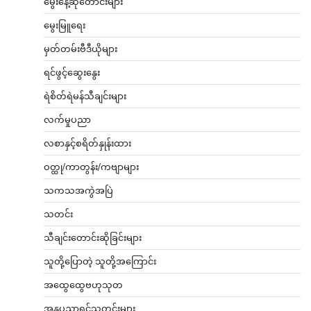
မွေးနေ့ဆုတောင်းများ
မွေးမြူရေး
မှတ်တမ်းဗီဒီယိုများ
ရင်ဖွင့်ဆွေးနွေး
ရဲစိတ်ရဲမန်သီချင်းများ
လက်မှုပညာ
လစာနှင့်စရိတ်နှုန်းထား
ဝတ္ထု/ကာတွန်း/ကဗျာများ
သကသအကွဲအပြဲ
သတင်း
သီချင်းတောင်းဆိုခြင်းများ
သူတို့ပြောတဲ့ သူတို့အကြောင်း
အထွေထွေဗဟုသုတ
အနုပညာရှင်သတင်းများ