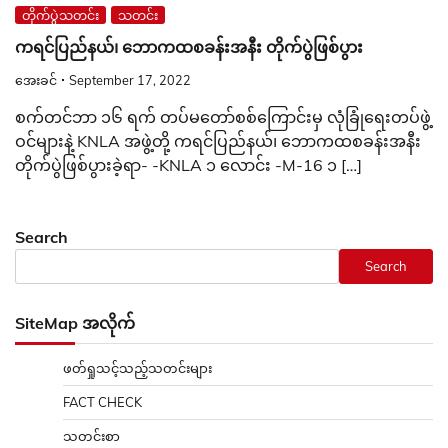
တိုက်ပွဲသတင်း
သတင်း
ကရင်ပြည်နယ်၊ ဘောကထစခန်းအနီး တိုက်ပွဲဖြစ်ပွား
အေးခင်
September 17, 2022
စက်တင်ဘာ ၁၆ ရက် တပ်မတော်စစ်ကြောင်းမှ လုံခြုံရေးတပ်ဖွဲ့
ဝင်များနဲ့ KNLA အဖွဲ့တို့ ကရင်ပြည်နယ်၊ ဘောကထစခန်းအနီး
တိုက်ပွဲဖြစ်ပွားခဲ့ရာ- -KNLA ၁ လောင်း -M-16 ၁ […]
Search
Search
SiteMap အလိုက်
ဖတ်ရှုသင့်သည့်သတင်းများ
FACT CHECK
သတင်းစာ