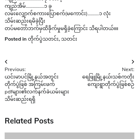
ကျည်အိမ်…………….၁ ခု
လမ်းလျှောက်စကားပြောစက်(မကောင်း)……….၁ လုံး
သိမ်းဆည်းရမိခဲ့ပြီး
တပ်မတော်ဘက်မှထိခိုက်မှုမရှိခဲ့ကြောင်း သိရပါတယ်။။
Posted in
တိုက်ပွဲသတင်း
,
သတင်း
Post
Previous:
Next:
navigation
ယင်းမာပင်မြို့နယ်အတွင်း
ရေဖြူမြို့နယ်၊သစ်ကတိုး
တိုက်ပွဲဖြစ် အကြမ်းဖက်
ကျေးရွာတိုက်ပွဲဖြစ်စဉ်
pdfများ၏လက်နက်ခဲယမ်းများ
သိမ်းဆည်းရရှိ
Related Posts