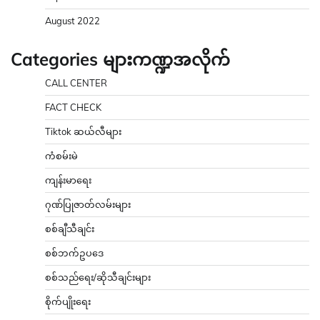
August 2022
Categories များကဏ္ဍအလိုက်
CALL CENTER
FACT CHECK
Tiktok ဆယ်လီများ
ကံစမ်းမဲ
ကျန်းမာရေး
ဂုဏ်ပြုဇာတ်လမ်းများ
စစ်ချီသီချင်း
စစ်ဘက်ဥပဒေ
စစ်သည်ရေး/ဆိုသီချင်းများ
စိုက်ပျိုးရေး