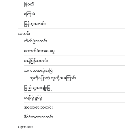
မြဝတီ
ကြေးမုံ
မြန်မာ့အလင်း
သတင်း
တိုက်ပွဲသတင်း
ထောက်ခံအားပေးမှု
တန်ပြန်သတင်း
သကသအကွဲအပြဲ
သူတို့ပြောတဲ့ သူတို့အကြောင်း
ပြည်သူ့အကျိုးပြု
ပျော်ပွဲရွှင်ပွဲ
အားကစားသတင်း
နိုင်ငံတကာသတင်း
ပညာပေး