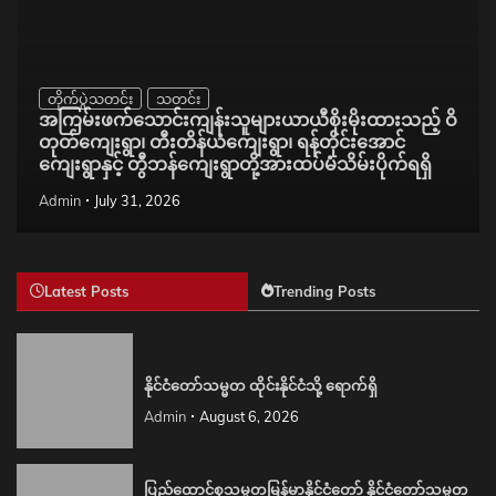
တိုက်ပွဲသတင်း
သတင်း
အကြမ်းဖက်သောင်းကျန်းသူများယာယီစိုးမိုးထားသည့် ဝိ
တုတ်ကျေးရွာ၊ တီးတိန်ယံကျေးရွာ၊ ရန်တိုင်းအောင်
ကျေးရွာနှင့် တွီဘန်ကျေးရွာတို့အားထပ်မံသိမ်းပိုက်ရရှိ
Admin
July 31, 2026
Latest Posts
Trending Posts
နိုင်ငံတော်သမ္မတ ထိုင်းနိုင်ငံသို့ ရောက်ရှိ
Admin
August 6, 2026
ပြည်ထောင်စုသမ္မတမြန်မာနိုင်ငံတော် နိုင်ငံတော်သမ္မတ