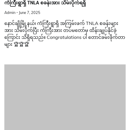
ကံကြီးရွာရှိ TNLA စခန်းအား သိမ်းပိုက်ရရှိ
Admin
June 7, 2025
နောင်ချိုမြို့နယ်၊ ကံကြီးရွာရှိ အကြမ်းဖက် TNLA စခန်းများ
အား သိမ်းပိုက်ပြီး ကံကြီးအား တပ်မတော်မှ ထိန်းချုပ်နိုင်ခဲ့
ကြောင်း သိရှိရသည်။ Congratulations ပါ တောင်ခမ်းဖိုက်တာ
များ 🏆🏆🏆