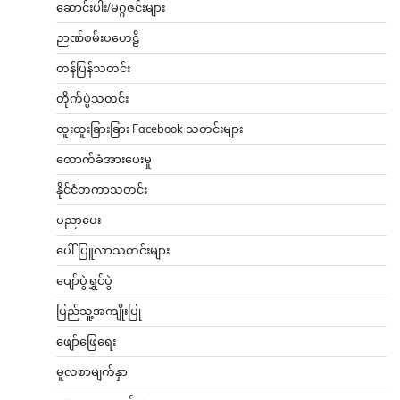
ဆောင်းပါး/မဂ္ဂဇင်းများ
ဉာဏ်စမ်းပဟေဠိ
တန်ပြန်သတင်း
တိုက်ပွဲသတင်း
ထူးထူးခြားခြား Facebook သတင်းများ
ထောက်ခံအားပေးမှု
နိုင်ငံတကာသတင်း
ပညာပေး
ပေါ်ပြူလာသတင်းများ
ပျော်ပွဲရွှင်ပွဲ
ပြည်သူ့အကျိုးပြု
ဖျော်ဖြေရေး
မူလစာမျက်နှာ