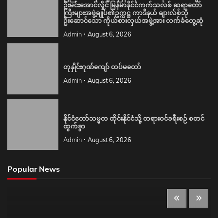
ဦးမင်းအောင်လှိုင် မြန်မာနိုင်ငံကက်သလစ် ဆရာတော်
ကြီးများအဖွဲ့ချုပ်၏ဥက္ကဋ္ဌ ကာဒီနယ် ချားလ်စ်ဘို
ဦးဆောင်သော ကိုယ်စားလှယ်အဖွဲ့အား လက်ခံတွေ့ဆုံ
Admin
August 6, 2026
တုနှိုင်းဂုဏ်ကျော် တပ်မတော်
Admin
August 6, 2026
နိုင်ငံတော်သမ္မတ ထိုင်းနိုင်ငံသို့ တရားဝင်ခရီးစဉ် စတင်
ထွက်ခွာ
Admin
August 6, 2026
Popular News