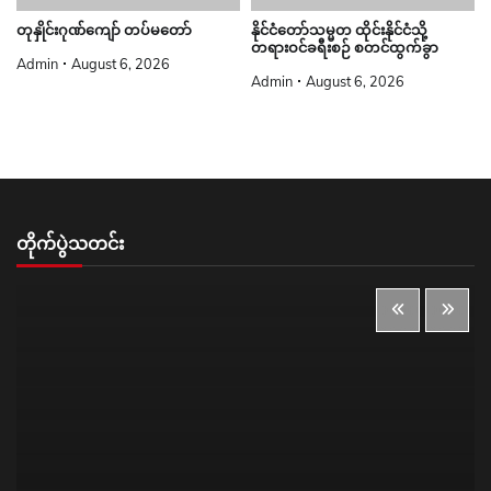
တုနှိုင်းဂုဏ်ကျော် တပ်မတော်
နိုင်ငံတော်သမ္မတ ထိုင်းနိုင်ငံသို့
တရားဝင်ခရီးစဉ် စတင်ထွက်ခွာ
Admin
August 6, 2026
Admin
August 6, 2026
တိုက်ပွဲသတင်း