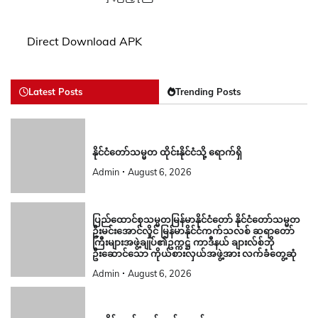
Direct Download APK
Latest Posts
Trending Posts
နိုင်ငံတော်သမ္မတ ထိုင်းနိုင်ငံသို့ ရောက်ရှိ
Admin
August 6, 2026
ပြည်ထောင်စုသမ္မတမြန်မာနိုင်ငံတော် နိုင်ငံတော်သမ္မတ
ဦးမင်းအောင်လှိုင် မြန်မာနိုင်ငံကက်သလစ် ဆရာတော်
ကြီးများအဖွဲ့ချုပ်၏ဥက္ကဋ္ဌ ကာဒီနယ် ချားလ်စ်ဘို
ဦးဆောင်သော ကိုယ်စားလှယ်အဖွဲ့အား လက်ခံတွေ့ဆုံ
Admin
August 6, 2026