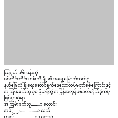
ဩဂုတ် ၁၆၊ ဝန်းသို
စစ်ကိုင်းတိုင်း၊ ဝန်းသိုမြို့၏ အရှေ့မြောက်ဘက်၌
နယ်မြေလုံခြုံရေးဆောင်ရွက်နေသောတပ်မတာ်စစ်ကြောင်းနှင့်
အကြမ်းဖက်သူ ၃၀ ဦးခန့်တို့ အပြန်အလှန်ပစ်ခတ်တိုက်ခိုက်မှု
ဖြစ်ပွားခဲ့ရာ-
အကြမ်းဖက်သူ………၁ လောင်း
အမ်(၂၂)………………၁ လက်
ကျည်…………………၁၇ တောင့်