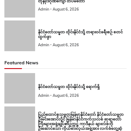
တုနှိုင်းဂုဏ်ကျော် တပ်မတော်
Admin
August 6, 2026
နိုင်ငံတော်သမ္မတ ထိုင်းနိုင်ငံသို့ တရားဝင်ခရီးစဉ် စတင်
ထွက်ခွာ
Admin
August 6, 2026
Featured News
နိုင်ငံတော်သမ္မတ ထိုင်းနိုင်ငံသို့ ရောက်ရှိ
Admin
August 6, 2026
ပြည်ထောင်စုသမ္မတမြန်မာနိုင်ငံတော် နိုင်ငံတော်သမ္မတ
ဦးမင်းအောင်လှိုင် မြန်မာနိုင်ငံကက်သလစ် ဆရာတော်
ကြီးများအဖွဲ့ချုပ်၏ဥက္ကဋ္ဌ ကာဒီနယ် ချားလ်စ်ဘို
ဦးဆောင်သော ကိုယ်စားလှယ်အဖွဲ့အား လက်ခံတွေ့ဆုံ