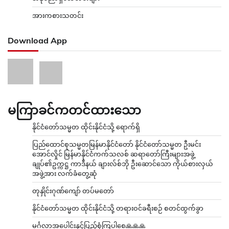
အားကစားသတင်း
Download App
မကြာခင်ကတင်ထားသော
နိုင်ငံတော်သမ္မတ ထိုင်းနိုင်ငံသို့ ရောက်ရှိ
ပြည်ထောင်စုသမ္မတမြန်မာနိုင်ငံတော် နိုင်ငံတော်သမ္မတ ဦးမင်း
အောင်လှိုင် မြန်မာနိုင်ငံကက်သလစ် ဆရာတော်ကြီးများအဖွဲ့
ချုပ်၏ဥက္ကဋ္ဌ ကာဒီနယ် ချားလ်စ်ဘို ဦးဆောင်သော ကိုယ်စားလှယ်
အဖွဲ့အား လက်ခံတွေ့ဆုံ
တုနှိုင်းဂုဏ်ကျော် တပ်မတော်
နိုင်ငံတော်သမ္မတ ထိုင်းနိုင်ငံသို့ တရားဝင်ခရီးစဉ် စတင်ထွက်ခွာ
မင်္ဂလာအပေါင်းနှင့်ပြည့်စုံကြပါစေ🙏🙏🙏