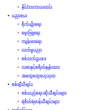
နိုင်ငံတကာသတင်း
ပညာပေး
စိုက်ပျိုးရေး
မွေးမြူရေး
ကျန်းမာရေး
လက်မှုပညာ
စစ်ဘက်ဥပဒေ
လစာနှင့်စရိတ်နှုန်းထား
အထွေထွေဗဟုသုတ
စစ်ချီသီချင်း
စစ်သည်ရေး/ဆိုသီချင်းများ
ရဲစိတ်ရဲမာန်သီချင်းများ
ဖျော်ဖြေရေး