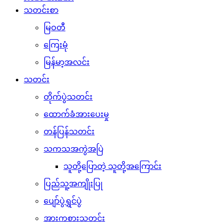
သတင်းစာ
မြဝတီ
ကြေးမုံ
မြန်မာ့အလင်း
သတင်း
တိုက်ပွဲသတင်း
ထောက်ခံအားပေးမှု
တန်ပြန်သတင်း
သကသအကွဲအပြဲ
သူတို့ပြောတဲ့ သူတို့အကြောင်း
ပြည်သူ့အကျိုးပြု
ပျော်ပွဲရွှင်ပွဲ
အားကစားသတင်း