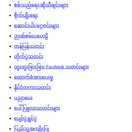
စစ်သည်ရေး/ဆိုသီချင်းများ
စိုက်ပျိုးရေး
ဆောင်းပါး/မဂ္ဂဇင်းများ
ဉာဏ်စမ်းပဟေဠိ
တန်ပြန်သတင်း
တိုက်ပွဲသတင်း
ထူးထူးခြားခြား Facebook သတင်းများ
ထောက်ခံအားပေးမှု
နိုင်ငံတကာသတင်း
ပညာပေး
ပေါ်ပြူလာသတင်းများ
ပျော်ပွဲရွှင်ပွဲ
ပြည်သူ့အကျိုးပြု