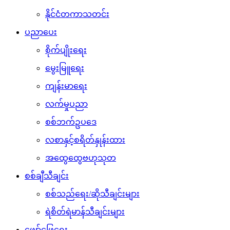
နိုင်ငံတကာသတင်း
ပညာပေး
စိုက်ပျိုးရေး
မွေးမြူရေး
ကျန်းမာရေး
လက်မှုပညာ
စစ်ဘက်ဥပဒေ
လစာနှင့်စရိတ်နှုန်းထား
အထွေထွေဗဟုသုတ
စစ်ချီသီချင်း
စစ်သည်ရေး/ဆိုသီချင်းများ
ရဲစိတ်ရဲမာန်သီချင်းများ
ဖျော်ဖြေရေး