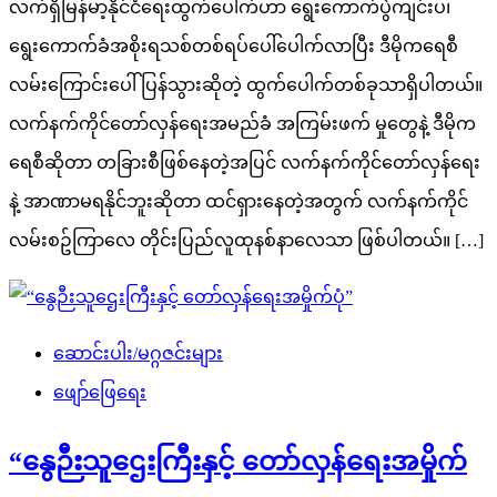
လက်ရှိမြန်မာ့နိုင်ငံရေးထွက်ပေါက်ဟာ ရွေးကောက်ပွဲကျင်းပ၊
ရွေးကောက်ခံအစိုးရသစ်တစ်ရပ်ပေါ်ပေါက်လာပြီး ဒီမိုကရေစီ
လမ်းကြောင်းပေါ်ပြန်သွားဆိုတဲ့ ထွက်ပေါက်တစ်ခုသာရှိပါတယ်။
လက်နက်ကိုင်တော်လှန်ရေးအမည်ခံ အကြမ်းဖက် မှုတွေနဲ့ ဒီမိုက
ရေစီဆိုတာ တခြားစီဖြစ်နေတဲ့အပြင် လက်နက်ကိုင်တော်လှန်ရေး
နဲ့ အာဏာမရနိုင်ဘူးဆိုတာ ထင်ရှားနေတဲ့အတွက် လက်နက်ကိုင်
လမ်းစဥ်ကြာလေ တိုင်းပြည်လူထုနစ်နာလေသာ ဖြစ်ပါတယ်။ […]
ဆောင်းပါး/မဂ္ဂဇင်းများ
ဖျော်ဖြေရေး
“နွေဉီးသူဌေးကြီးနှင့် တော်လှန်ရေးအမှိုက်