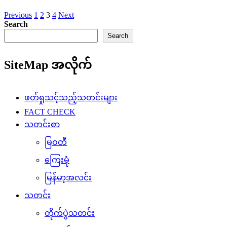
Posts
Previous
1
2
3
4
Next
Search
pagination
Search
SiteMap အလိုက်
ဖတ်ရှုသင့်သည့်သတင်းများ
FACT CHECK
သတင်းစာ
မြဝတီ
ကြေးမုံ
မြန်မာ့အလင်း
သတင်း
တိုက်ပွဲသတင်း