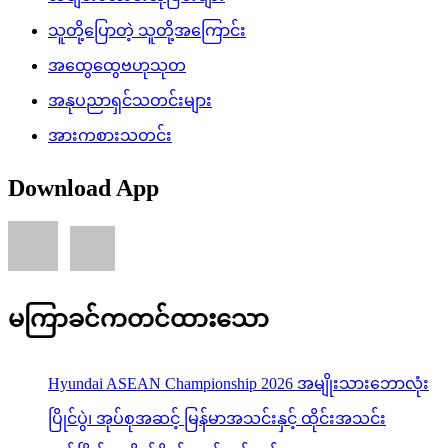
သူတို့ပြောတဲ့ သူတို့အကြောင်း
အထွေထွေဗဟုသုတ
အနုပညာရှင်သတင်းများ
အားကစားသတင်း
Download App
မကြာခင်ကတင်ထားသော
Hyundai ASEAN Championship 2026 အမျိုးသားဘောလုံး
ပြိုင်ပွဲ၊ အုပ်စုအဆင့် မြန်မာအသင်းနှင့် ထိုင်းအသင်း