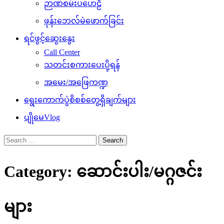
ဉာဏ်စမ်းပဟေဠိ
ဖုန်းဘေလ်မဲဖောက်ခြင်း
ရင်ဖွင့်ဆွေးနွေး
Call Center
သတင်းစကားပေးပို့ရန်
အမေး/အဖြေကဏ္ဍ
ရွေးကောက်ပွဲစိစစ်တွေ့ရှိချက်များ
ပျိုမေVlog
Search
for:
Category:
ဆောင်းပါး/မဂ္ဂဇင်း
များ