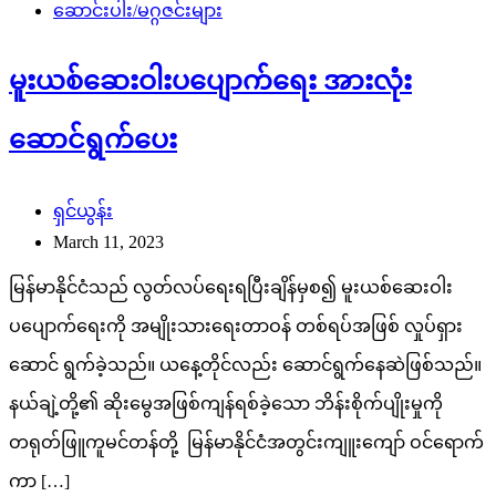
ဆောင်းပါး/မဂ္ဂဇင်းများ
မူးယစ်ဆေးဝါးပပျောက်ရေး အားလုံး
ဆောင်ရွက်ပေး
ရှင်ယွန်း
March 11, 2023
မြန်မာနိုင်ငံသည် လွတ်လပ်ရေးရပြီးချိန်မှစ၍ မူးယစ်ဆေးဝါး
ပပျောက်ရေးကို အမျိုးသားရေးတာဝန် တစ်ရပ်အဖြစ် လှုပ်ရှား
ဆောင် ရွက်ခဲ့သည်။ ယနေ့တိုင်လည်း ဆောင်ရွက်နေဆဲဖြစ်သည်။
နယ်ချဲ့တို့၏ ဆိုးမွေအဖြစ်ကျန်ရစ်ခဲ့သော ဘိန်းစိုက်ပျိုးမှုကို
တရုတ်ဖြူကူမင်တန်တို့ မြန်မာနိုင်ငံအတွင်းကျူးကျော် ဝင်ရောက်
ကာ […]