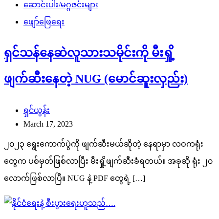
ဆောင်းပါး/မဂ္ဂဇင်းများ
ဖျော်ဖြေရေး
ရှင်သန်နေဆဲလူသားသမိုင်းကို မီးရှို့
ဖျက်ဆီးနေတဲ့ NUG (မောင်ဆူးလှည်း)
ရှင်ယွန်း
March 17, 2023
၂၀၂၃ ရွေးကောက်ပွဲကို ဖျက်ဆီးမယ်ဆိုတဲ့ နေရာမှာ လဝကရုံး
တွေက ပစ်မှတ်ဖြစ်လာပြီး မီးရှို့ဖျက်ဆီးခံရတယ်။ အခုဆို ရုံး ၂၀
လောက်ဖြစ်လာပြီ။ NUG နဲ့ PDF တွေရဲ့ […]