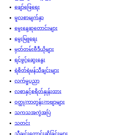
ဖျော်ဖြေရေး
မူလစာမျက်နှာ
မွေးနေ့ဆုတောင်းများ
မွေးမြူရေး
မှတ်တမ်းဗီဒီယိုများ
ရင်ဖွင့်ဆွေးနွေး
ရဲစိတ်ရဲမန်သီချင်းများ
လက်မှုပညာ
လစာနှင့်စရိတ်နှုန်းထား
ဝတ္ထု/ကာတွန်း/ကဗျာများ
သကသအကွဲအပြဲ
သတင်း
သီချင်းတောင်းဆိုခြင်းများ