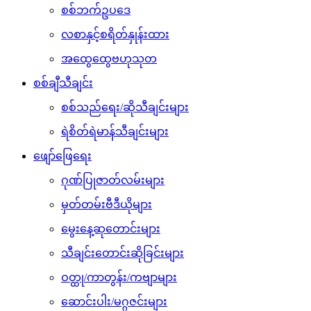
စစ်ဘက်ဥပဒေ
လစာနှင့်စရိတ်နှုန်းထား
အထွေထွေဗဟုသုတ
စစ်ချီသီချင်း
စစ်သည်ရေး/ဆိုသီချင်းများ
ရဲစိတ်ရဲမာန်သီချင်းများ
ဖျော်ဖြေရေး
ဂုဏ်ပြုဇာတ်လမ်းများ
မှတ်တမ်းဗီဒီယိုများ
မွေးနေ့ဆုတောင်းများ
သီချင်းတောင်းဆိုခြင်းများ
ဝတ္ထု/ကာတွန်း/ကဗျာများ
ဆောင်းပါး/မဂ္ဂဇင်းများ