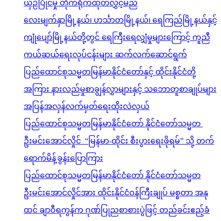
ယှဉ်ပြိုင်မှု တိုက်ရိုက်ထုတ်လွှင့်မည်
လေးမျက်နှာမြို့နယ်၊ ဟင်္သာတမြို့နယ်၊ ရေကြည်မြို့နယ်နှင့်
ကျုံပျော်မြို့နယ်တို့တွင် ရေကြီးရေလျှံမှုများကြောင့် ကူညီ
ကယ်ဆယ်ရေးလုပ်ငန်းများ ဆက်လက်ဆောင်ရွက်
ပြည်ထောင်စုသမ္မတမြန်မာနိုင်ငံတော်နှင့် ထိုင်းနိုင်ငံတို့
အကြား နားလည်မှုစာချွန်လွှာများနှင့် သဘောတူစာချုပ်များ
အပြန်အလှန်လက်မှတ်ရေးထိုးလဲလှယ်
ပြည်ထောင်စုသမ္မတမြန်မာနိုင်ငံတော် နိုင်ငံတော်သမ္မတ
ဦးမင်းအောင်လှိုင် “မြန်မာ-ထိုင်း စီးပွားရေးဖိုရမ်” သို့ တက်
ရောက်မိန့်ခွန်းပြောကြား
ပြည်ထောင်စုသမ္မတမြန်မာနိုင်ငံတော် နိုင်ငံတော်သမ္မတ
ဦးမင်းအောင်လှိုင်အား ထိုင်းနိုင်ငံဝန်ကြီးချုပ် မစ္စတာ အနု
ထင် ချာဝီရကွန်က ဂုဏ်ပြုညစာစားပွဲဖြင့် တည်ခင်းဧည့်ခံ