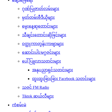
ဂုဏ်ပြုဇာတ်လမ်းများ
မှတ်တမ်းဗီဒီယိုများ
မွေးနေ့ဆုတောင်းများ
သီချင်းတောင်းဆိုခြင်းများ
ဝတ္ထု/ကာတွန်း/ကဗျာများ
ဆောင်းပါး/မဂ္ဂဇင်းများ
ပေါ်ပြူလာသတင်းများ
အနုပညာရှင်သတင်းများ
ထူးထူးခြားခြား Facebook သတင်းများ
သဇင် FM Radio
Tiktok ဆယ်လီများ
ကံစမ်းမဲ