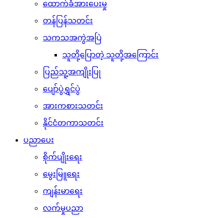
ထောက်ခံအားပေးမှု
တန်ပြန်သတင်း
သကသအကွဲအပြဲ
သူတို့ပြောတဲ့ သူတို့အကြောင်း
ပြည်သူ့အကျိုးပြု
ပျော်ပွဲရွှင်ပွဲ
အားကစားသတင်း
နိုင်ငံတကာသတင်း
ပညာပေး
စိုက်ပျိုးရေး
မွေးမြူရေး
ကျန်းမာရေး
လက်မှုပညာ