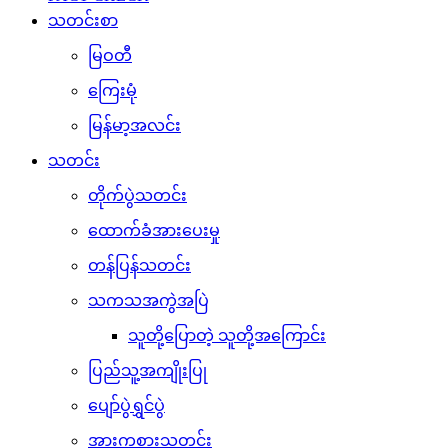
သတင်းစာ
မြဝတီ
ကြေးမုံ
မြန်မာ့အလင်း
သတင်း
တိုက်ပွဲသတင်း
ထောက်ခံအားပေးမှု
တန်ပြန်သတင်း
သကသအကွဲအပြဲ
သူတို့ပြောတဲ့ သူတို့အကြောင်း
ပြည်သူ့အကျိုးပြု
ပျော်ပွဲရွှင်ပွဲ
အားကစားသတင်း