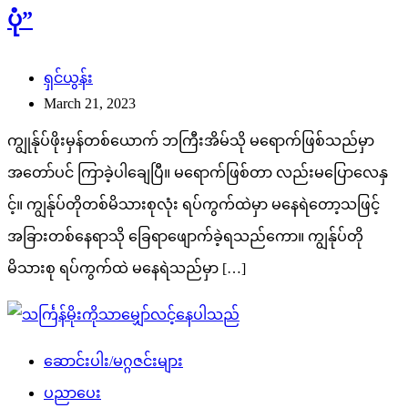
ပုံ”
ရှင်ယွန်း
March 21, 2023
ကျွုန်ုပ်ဖိုးမှန်တစ်ယောက် ဘကြီးအိမ်သို မရောက်ဖြစ်သည်မှာ
အတော်ပင် ကြာခဲ့ပါချေပြီ။ မရောက်ဖြစ်တာ လည်းမပြောလေနှ
င့်။ ကျွန်ုပ်တိုတစ်မိသားစုလုံး ရပ်ကွက်ထဲမှာ မနေရဲတော့သဖြင့်
အခြားတစ်နေရာသို ခြေရာဖျောက်ခဲ့ရသည်ကော။ ကျွန်ုပ်တို
မိသားစု ရပ်ကွက်ထဲ မနေရဲသည်မှာ […]
ဆောင်းပါး/မဂ္ဂဇင်းများ
ပညာပေး