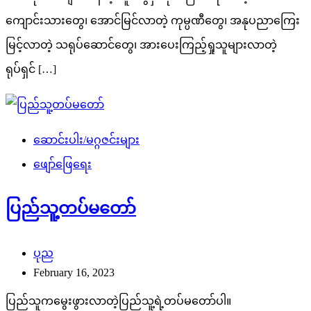
ကျောင်းသားတွေ၊ အောင်မြင်လာတဲ့ ကုမ္ပဏီတွေ၊ အနုပညာကြေး
မြင့်လာတဲ့ သရုပ်ဆောင်တွေ၊ အားပေးကြည့်ရှုသူများလာတဲ့
ရုပ်ရှင် […]
ဆောင်းပါး/မဂ္ဂဇင်းများ
ဖျော်ဖြေရေး
ပြည်သူ့တပ်မတော်
ပုည
February 16, 2023
ပြည်သူကမွေးဖွားလာတဲ့ပြည်သူ့ရဲ့တပ်မတော်ပါ။