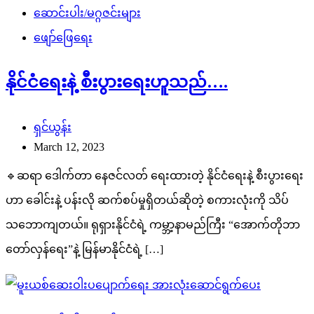
ဆောင်းပါး/မဂ္ဂဇင်းများ
ဖျော်ဖြေရေး
နိုင်ငံရေးနဲ့ စီးပွားရေးဟူသည်….
ရှင်ယွန်း
March 12, 2023
🔹ဆရာ ဒေါက်တာ နေဇင်လတ် ရေးထားတဲ့ နိုင်ငံရေးနဲ့ စီးပွားရေး
ဟာ ခေါင်းနဲ့ ပန်းလို ဆက်စပ်မှုရှိတယ်ဆိုတဲ့ စကားလုံးကို သိပ်
သဘောကျတယ်။ ရုရှားနိုင်ငံရဲ့ ကမ္ဘာ့နာမည်ကြီး “အောက်တိုဘာ
တော်လှန်ရေး”နဲ့ မြန်မာနိုင်ငံရဲ့ […]