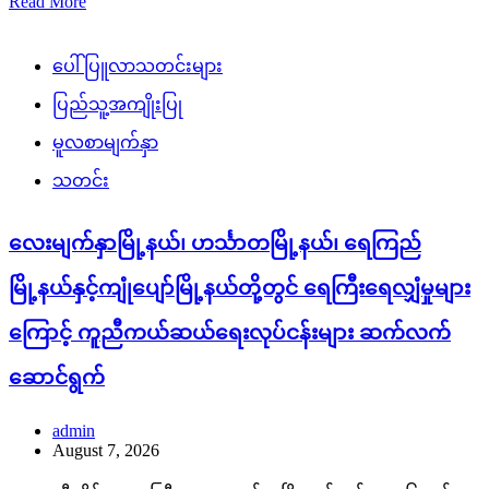
Read More
ပေါ်ပြူလာသတင်းများ
ပြည်သူ့အကျိုးပြု
မူလစာမျက်နှာ
သတင်း
လေးမျက်နှာမြို့နယ်၊ ဟင်္သာတမြို့နယ်၊ ရေကြည်
မြို့နယ်နှင့်ကျုံပျော်မြို့နယ်တို့တွင် ရေကြီးရေလျှံမှုများ
ကြောင့် ကူညီကယ်ဆယ်ရေးလုပ်ငန်းများ ဆက်လက်
ဆောင်ရွက်
admin
August 7, 2026