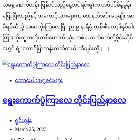
ယနေ့ နောက်တန်း ပြန်၀င်သည့်နေ့တပ်ရင်းမှူးက တပ်၀င်မိန့်ခွန်း
ပြောပြီးသည်နှင့် သကောင့်သားများက သေနတ်အပ်၊ ရေချိုး အာ
မီရမ်ဆီသို့ သဝေထိုးကြလေပြီ။ ည ၉ နာရီခွဲ တန်းစီတော့ဖိနပ်ခါး
ကြားထိုးသူကထိုးတစ်ယောက်ပခုံး တစ်ယောက်ဖက်လို့စိုင်းဆိုင်
မော့ဝ် ရဲ့“တောင်ပြာတန်းကသိတယ်”သီချင်းကို […]
ဆောင်းပါး/မဂ္ဂဇင်းများ
ရွေးကောက်ပွဲကြာလေ တိုင်းပြည်နာလေ
ရှင်ယွန်း
March 25, 2023