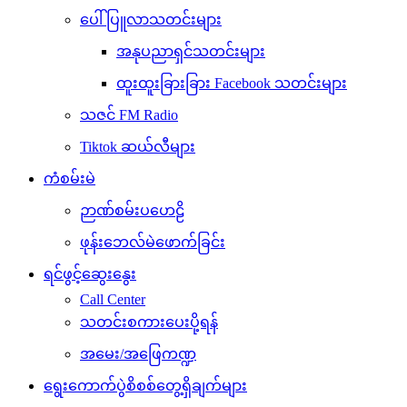
ပေါ်ပြူလာသတင်းများ
အနုပညာရှင်သတင်းများ
ထူးထူးခြားခြား Facebook သတင်းများ
သဇင် FM Radio
Tiktok ဆယ်လီများ
ကံစမ်းမဲ
ဉာဏ်စမ်းပဟေဠိ
ဖုန်းဘေလ်မဲဖောက်ခြင်း
ရင်ဖွင့်ဆွေးနွေး
Call Center
သတင်းစကားပေးပို့ရန်
အမေး/အဖြေကဏ္ဍ
ရွေးကောက်ပွဲစိစစ်တွေ့ရှိချက်များ