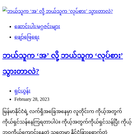
ဆောင်းပါး/မဂ္ဂဇင်းများ
ဖျော်ဖြေရေး
ဘယ်သူက ‘အ’ လို့ ဘယ်သူက ‘လုပ်စား’
သွားတာလဲ?
ရှင်ယွန်း
February 28, 2023
မြန်မာနိုင်ငံရဲ့ လက်ရှိအခြေအနေမှာ လူတိုင်းက ကိုယ့်အတွက်
ကိုယ်ရှင်သန်နေကြရတာပါပဲ။ ကိုယ့်အတွက်ကိုယ်ရှင်သန်ပြီး ကိုယ့်
ဘဝကိုယ်ကျောင်းနေတဲ့ သူတွေမှာ နိုင်ငံခြားရောက်တဲ့