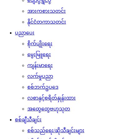
ပျော်ပွဲရွှင်ပွဲ
အားကစားသတင်း
နိုင်ငံတကာသတင်း
ပညာပေး
စိုက်ပျိုးရေး
မွေးမြူရေး
ကျန်းမာရေး
လက်မှုပညာ
စစ်ဘက်ဥပဒေ
လစာနှင့်စရိတ်နှုန်းထား
အထွေထွေဗဟုသုတ
စစ်ချီသီချင်း
စစ်သည်ရေး/ဆိုသီချင်းများ