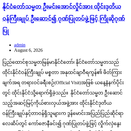
နိုင်ငံတော်သမ္မတ ဦးမင်းအောင်လှိုင်အား ထိုင်းဒုတိယ
ဝန်ကြီးချုပ် ဦးဆောင်၍ ဂုဏ်ပြုတပ်ဖွဲ့ဖြင့် ကြိုဆိုဂုဏ်
ပြု
admin
August 6, 2026
ပြည်ထောင်စုသမ္မတမြန်မာနိုင်ငံတော်၊ နိုင်ငံတော်သမ္မတသည်
ထိုင်းနိုင်ငံဝန်ကြီးချုပ် မစ္စတာ အနုထင်ချာဝီရကွန်၏ ဖိတ်ကြား
ချက်အရ တရားဝင်ခရီးစဉ်(Official Visit)အဖြစ် ယနေ့နံနက်ပိုင်း
တွင် ထိုင်းနိုင်ငံသို့ရောက်ရှိခဲ့သည်။ နိုင်ငံတော်သမ္မတ ဦးဆောင်
သည့်အဆင့်မြင့်ကိုယ်စားလှယ်အဖွဲ့အား ထိုင်းနိုင်ငံဒုတိယ
ဝန်ကြီးချုပ်နှင့်တာဝန်ရှိသူများက ဒွန်မောင်းအပြည်ပြည်ဆိုင်ရာ
လေဆိပ်တွင် ကော်ဇောနီခင်း၍ ဂုဏ်ပြုတပ်ဖွဲ့ဖြင့် လှိုက်လှဲနွေး