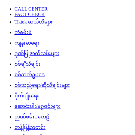
CALL CENTER
FACT CHECK
Tiktok ဆယ်လီများ
ကံစမ်းမဲ
ကျန်းမာရေး
ဂုဏ်ပြုဇာတ်လမ်းများ
စစ်ချီသီချင်း
စစ်ဘက်ဥပဒေ
စစ်သည်ရေး/ဆိုသီချင်းများ
စိုက်ပျိုးရေး
ဆောင်းပါး/မဂ္ဂဇင်းများ
ဉာဏ်စမ်းပဟေဠိ
တန်ပြန်သတင်း