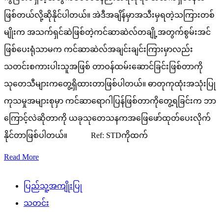
ဖြစ်တယ်လို့ဆိုနိုင်ပါတယ်။ အဲဒီအချိန်မှာအသီးမှရတဲ့သကြားတစ်
မျိုးက အသက်ရှင်ဆဲဖြစ်တဲ့ကင်ဆာဆဲလ်တချို့အတွက်စွမ်းအင်
ဖြစ်ပေးရုံသာမက ကင်ဆာဆဲလ်အချင်းချင်းကြားမှာလည်း
သတင်းစကားပါးသူအဖြစ် တာဝန်ထမ်းဆောင်ခြင်းဖြစ်တာကို
သုတေသီများကတွေ့ရှိထားတာဖြစ်ပါတယ်။ ဓာတုကုထုံးအသုံးပြု
ကုသမှုအများစုမှာ ကင်ဆာရောဂါပြန်ဖြစ်တာကိုတွေ့ရခြင်းက ဘာ
ကြောင့်လဲဆိုတာကို ယခုသုတေသနကအဖြေဖော်ထုတ်ပေးလိုက်
နိုင်တာဖြစ်ပါတယ်။ Ref: STDကိုထက်
Read More
ပြည်သူ့အကျိုးပြု
သတင်း