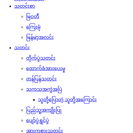
သတင်းစာ
မြဝတီ
ကြေးမုံ
မြန်မာ့အလင်း
သတင်း
တိုက်ပွဲသတင်း
ထောက်ခံအားပေးမှု
တန်ပြန်သတင်း
သကသအကွဲအပြဲ
သူတို့ပြောတဲ့ သူတို့အကြောင်း
ပြည်သူ့အကျိုးပြု
ပျော်ပွဲရွှင်ပွဲ
အားကစားသတင်း