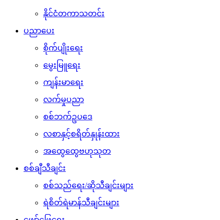
နိုင်ငံတကာသတင်း
ပညာပေး
စိုက်ပျိုးရေး
မွေးမြူရေး
ကျန်းမာရေး
လက်မှုပညာ
စစ်ဘက်ဥပဒေ
လစာနှင့်စရိတ်နှုန်းထား
အထွေထွေဗဟုသုတ
စစ်ချီသီချင်း
စစ်သည်ရေး/ဆိုသီချင်းများ
ရဲစိတ်ရဲမာန်သီချင်းများ
ဖျော်ဖြေရေး