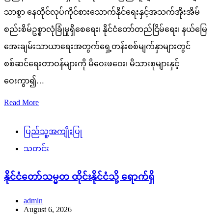
သာစွာ နေထိုင်လုပ်ကိုင်စားသောက်နိုင်ရေးနှင့်အသက်အိုးအိမ်
စည်းစိမ်ဥစ္စာလုံခြုံမှုရှိစေရေး၊ နိုင်ငံတော်တည်ငြိမ်ရေး၊ နယ်မြေ
အေးချမ်းသာယာရေးအတွက်ရှေ့တန်းစစ်မျက်နှာများတွင်
စစ်ဆင်ရေးတာဝန်များကို မိဝေးဖဝေး၊ မိသားစုများနှင့်
ဝေးကွာ၍…
Read More
ပြည်သူ့အကျိုးပြု
သတင်း
နိုင်ငံတော်သမ္မတ ထိုင်းနိုင်ငံသို့ ရောက်ရှိ
admin
August 6, 2026