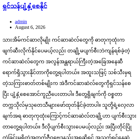
ရှင်သန်ပျံ့နှံ့စေနိုင်
admin
August 6, 2026
သားအိမ်ကင်ဆာလိုမျိုး ကင်ဆာဆဲလ်တွေကို ဓာတုကုထုံးက
ဖျက်ဆီးလိုက်နိုင်ပေမယ့်လည်း တချို့မပျက်စီးဘဲကျန်ရစ်ခဲ့တဲ့
ကင်ဆာဆဲလ်တွေက အလွန်အန္တရာယ်ကြီးတဲ့အခြေအနေဆီ
ရောက်ရှိသွားနိုင်တာကိုတွေ့ရပါတယ်။ အထူးသဖြင့် သစ်သီးမှရ
တဲ့သကြားဓာတ်တစ်မျိုးက အဲဒီကင်ဆာဆဲလ်တွေကိုရှင်သန်စေ
ပြီး ပျံ့နှံ့စေအောင်ကူညီပေးတာပါ။ ဒီတွေ့ရှိချက်ကို ဝစ္စတာ
တက္ကသိုလ်မှသုတေသီများဖော်ထုတ်နိုင်ခဲ့တာပါ။ သူတို့ရဲ့လေ့လာ
ချက်အရ ဓာတုကုထုံးကြောင့်ကင်ဆာဆဲလ်တချို့ဟာ ပျက်စီးသွား
တာတွေ့ရပါတယ်။ ဒီလိုပျက်စီးသွားပေမယ့်လည်း အပြီးတိုင်ပြို
ကွဲခြင်းမရှိတဲ့အတွက်ဇီဝဗေဒနည်းအရဆိုရင် အသက်ရှင်နေဆဲ