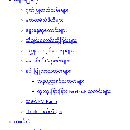
ဂုဏ်ပြုဇာတ်လမ်းများ
မှတ်တမ်းဗီဒီယိုများ
မွေးနေ့ဆုတောင်းများ
သီချင်းတောင်းဆိုခြင်းများ
ဝတ္ထု/ကာတွန်း/ကဗျာများ
ဆောင်းပါး/မဂ္ဂဇင်းများ
ပေါ်ပြူလာသတင်းများ
အနုပညာရှင်သတင်းများ
ထူးထူးခြားခြား Facebook သတင်းများ
သဇင် FM Radio
Tiktok ဆယ်လီများ
ကံစမ်းမဲ