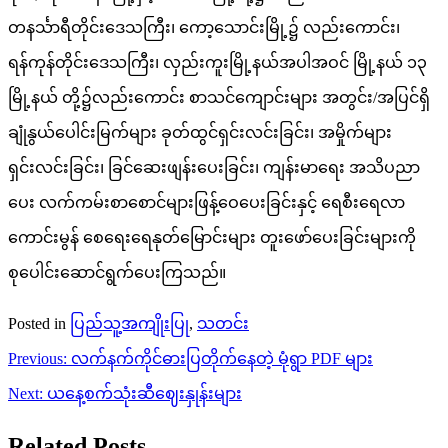
တနင်္သာရီတိုင်းဒေသကြီး၊ ကော့သောင်းမြို့၌ လည်းကောင်း၊
ရန်ကုန်တိုင်းဒေသကြီး၊ လှည်းကူးမြို့နယ်အပါအဝင် မြို့နယ် ၁၃
မြို့နယ် တို့၌လည်းကောင်း စာသင်ကျောင်းများ အတွင်း/အပြင်ရှိ
ချုံနွယ်ပေါင်းမြက်များ ခုတ်ထွင်ရှင်းလင်းခြင်း၊ အမှိုက်များ
ရှင်းလင်းခြင်း၊ ခြင်ဆေးဖျန်းပေးခြင်း၊ ကျန်းမာရေး အသိပညာ
ပေး လက်ကမ်းစာစောင်များဖြန့်ဝေပေးခြင်းနှင့် ရေစီးရေလာ
ကောင်းမွန် စေရေးရေနုတ်မြောင်းများ တူးဖော်ပေးခြင်းများကို
စုပေါင်းဆောင်ရွက်ပေးကြသည်။
Posted in
ပြည်သူ့အကျိုးပြု
,
သတင်း
Post
Previous:
လက်နက်ကိုင်ဓားပြတိုက်နေတဲ့ မုံရွာ PDF များ
navigation
Next:
ယနေ့စက်သုံးဆီဈေးနှုန်းများ
Related Posts