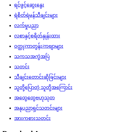
ရင်ဖွင့်ဆွေးနွေး
ရဲစိတ်ရဲမန်သီချင်းများ
လက်မှုပညာ
လစာနှင့်စရိတ်နှုန်းထား
ဝတ္ထု/ကာတွန်း/ကဗျာများ
သကသအကွဲအပြဲ
သတင်း
သီချင်းတောင်းဆိုခြင်းများ
သူတို့ပြောတဲ့ သူတို့အကြောင်း
အထွေထွေဗဟုသုတ
အနုပညာရှင်သတင်းများ
အားကစားသတင်း