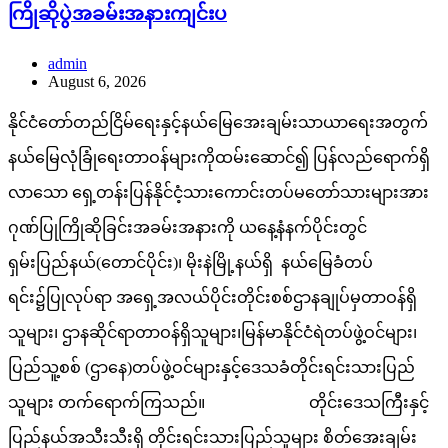
ကြိုဆိုပွဲအခမ်းအနားကျင်းပ
admin
August 6, 2026
နိုင်ငံတော်တည်ငြိမ်ရေးနှင့်နယ်မြေအေးချမ်းသာယာရေးအတွက်
နယ်မြေလုံခြုံရေးတာဝန်များကိုထမ်းဆောင်၍ ပြန်လည်ရောက်ရှိ
လာသော ရှေ့တန်းပြန်နိုင်ငံ့သားကောင်းတပ်မတော်သားများအား
ဂုဏ်ပြုကြိုဆိုခြင်းအခမ်းအနားကို ယနေ့နံနက်ပိုင်းတွင်
ရှမ်းပြည်နယ်(တောင်ပိုင်း)၊ မိုးနဲမြို့နယ်ရှိ နယ်မြေခံတပ်
ရင်း၌ပြုလုပ်ရာ အရှေ့အလယ်ပိုင်းတိုင်းစစ်ဌာနချုပ်မှတာဝန်ရှိ
သူများ၊ ဌာနဆိုင်ရာတာဝန်ရှိသူများ၊မြန်မာနိုင်ငံရဲတပ်ဖွဲ့ဝင်များ၊
ပြည်သူ့စစ် (ဌာနေ)တပ်ဖွဲ့ဝင်များနှင့်ဒေသခံတိုင်းရင်းသားပြည်
သူများ တက်ရောက်ကြသည်။ တိုင်းဒေသကြီးနှင့်
ပြည်နယ်အသီးသီးရှိ တိုင်းရင်းသားပြည်သူများ စိတ်အေးချမ်း