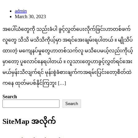
admin
March 30, 2023
အပေါ်ယံတွေကို သည်းခံပါ ခွင့်လွှတ်ပေးလိုက်ခြင်းဟာတစ်ဖက်
လူတွေ သိသိ မသိသိကိုယ့်မှာ အရင်အေးချမ်းရပါတယ် ။ မျိုသိပ်
ထားတဲ့ မကျေနပ်မှုတွေဟာတစ်သက်လူ မသိပေမယ့်လည်းကိုယ့်
မှာတော့ ပူလောင်နေရပါတယ် ။ လူသားတွေဟာခွင့်လွှတ်ရင်အေး
မယ်မှန်းသိလျက်ရင် မုန်းစွဲခံစားချက်ကအရမ်းပြင်းတော့စိတ်ထဲ
ကနေ ထုတ်မပစ်နိုင်ကြဘူး […]
Search
Search
SiteMap အလိုက်