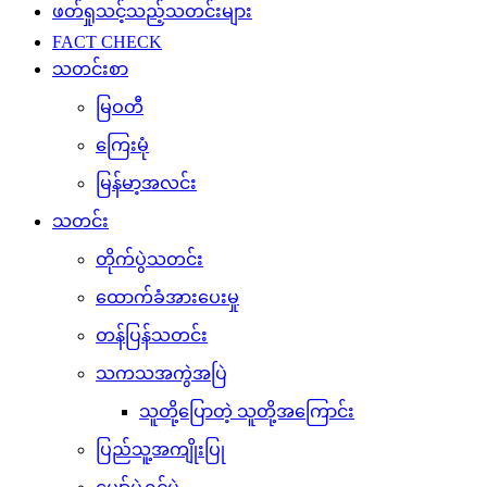
ဖတ်ရှုသင့်သည့်သတင်းများ
FACT CHECK
သတင်းစာ
မြဝတီ
ကြေးမုံ
မြန်မာ့အလင်း
သတင်း
တိုက်ပွဲသတင်း
ထောက်ခံအားပေးမှု
တန်ပြန်သတင်း
သကသအကွဲအပြဲ
သူတို့ပြောတဲ့ သူတို့အကြောင်း
ပြည်သူ့အကျိုးပြု