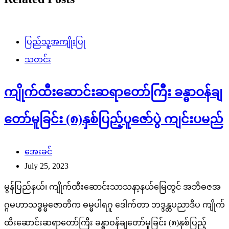
ပြည်သူ့အကျိုးပြု
သတင်း
ကျိုက်ထီးဆောင်းဆရာတော်ကြီး ခန္ဓာဝန်ချ
တော်မူခြင်း (၈)နှစ်ပြည့်ပူဇော်ပွဲ ကျင်းပမည်
အေးခင်
July 25, 2023
မွန်ပြည်နယ်၊ ကျိုက်ထီးဆောင်းသာသနာ့နယ်မြေတွင် အဘိဓဇအ
ဂ္ဂမဟာသဒ္ဓမ္မဇောတိက ဓမ္မပါရဂူ ဒေါက်တာ ဘဒ္ဒန္တပညာဒီပ ကျိုက်
ထီးဆောင်းဆရာတော်ကြီး ခန္ဓာဝန်ချတော်မူခြင်း (၈)နှစ်ပြည့်