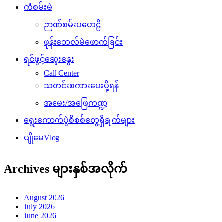
ကံစမ်းမဲ
ဉာဏ်စမ်းပဟေဠိ
ဖုန်းဘေလ်မဲဖောက်ခြင်း
ရင်ဖွင့်ဆွေးနွေး
Call Center
သတင်းစကားပေးပို့ရန်
အမေး/အဖြေကဏ္ဍ
ရွေးကောက်ပွဲစိစစ်တွေ့ရှိချက်များ
ပျိုမေVlog
Archives များနှစ်အလိုက်
August 2026
July 2026
June 2026