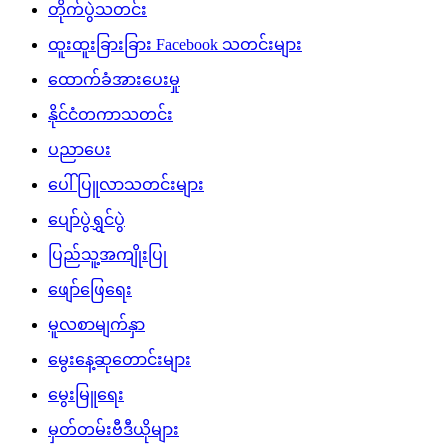
တိုက်ပွဲသတင်း
ထူးထူးခြားခြား Facebook သတင်းများ
ထောက်ခံအားပေးမှု
နိုင်ငံတကာသတင်း
ပညာပေး
ပေါ်ပြူလာသတင်းများ
ပျော်ပွဲရွှင်ပွဲ
ပြည်သူ့အကျိုးပြု
ဖျော်ဖြေရေး
မူလစာမျက်နှာ
မွေးနေ့ဆုတောင်းများ
မွေးမြူရေး
မှတ်တမ်းဗီဒီယိုများ