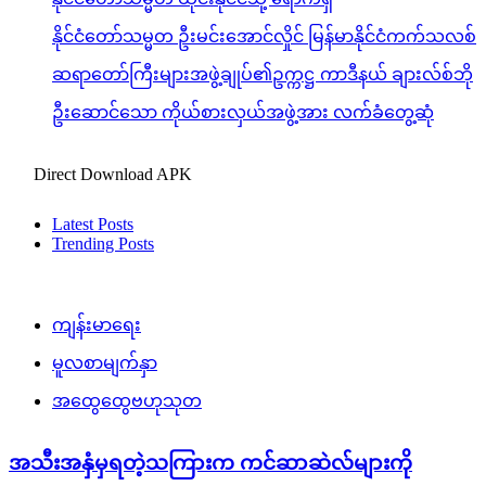
နိုင်ငံတော်သမ္မတ ဦးမင်းအောင်လှိုင် မြန်မာနိုင်ငံကက်သလစ်
ဆရာတော်ကြီးများအဖွဲ့ချုပ်၏ဥက္ကဋ္ဌ ကာဒီနယ် ချားလ်စ်ဘို
ဦးဆောင်သော ကိုယ်စားလှယ်အဖွဲ့အား လက်ခံတွေ့ဆုံ
Direct Download APK
Latest Posts
Trending Posts
ကျန်းမာရေး
မူလစာမျက်နှာ
အထွေထွေဗဟုသုတ
အသီးအနှံမှရတဲ့သကြားက ကင်ဆာဆဲလ်များကို