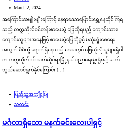
March 2, 2024
အကြောင်းအမျိုးမျိုးကြောင့် နေရာဒေသပြောင်းရွှေ့နေထိုင်ကြရ
သည့် တက္ကသိုလ်ဝင်တန်းစာမေးပွဲ ဖြေဆိုရမည့် ကျောင်းသား၊
ကျောင်းသူများအနေဖြင့် စာမေးပွဲဖြေဆိုခွင့် မဆုံးရှုံးစေရေး
အတွက် မိမိတို့ ရောက်ရှိနေသည့် ဒေသတွင် ဖြေဆိုလိုသူများရှိပါ
က တက္ကသိုလ်ဝင် သက်ဆိုင်ရာမြို့နယ်ပညာရေးမှူးရုံးနှင့် ဆက်
သွယ်ဆောင်ရွက်နိုင်ကြောင်း […]
ပြည်သူ့အကျိုးပြု
သတင်း
မင်္ဂလာရှိသော မနက်ခင်းလေးပါရှင့်