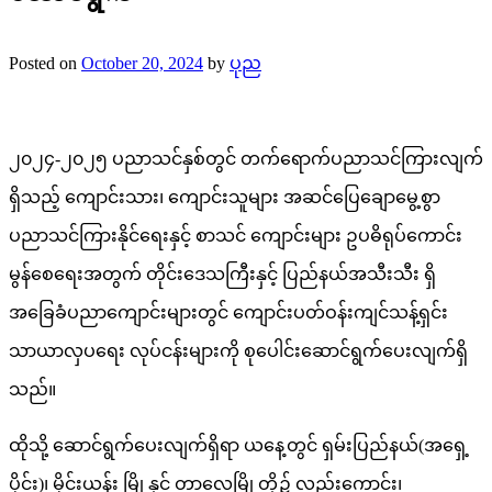
Posted on
October 20, 2024
by
ပုည
၂၀၂၄-၂၀၂၅ ပညာသင်နှစ်တွင် တက်ရောက်ပညာသင်ကြားလျက်
ရှိသည့် ကျောင်းသား၊ ကျောင်းသူများ အဆင်ပြေချောမွေ့စွာ
ပညာသင်ကြားနိုင်ရေးနှင့် စာသင် ကျောင်းများ ဥပဓိရုပ်ကောင်း
မွန်စေရေးအတွက် တိုင်းဒေသကြီးနှင့် ပြည်နယ်အသီးသီး ရှိ
အခြေခံပညာ‌ကျောင်းများတွင် ကျောင်းပတ်ဝန်းကျင်သန့်ရှင်း
သာယာလှပရေး လုပ်ငန်းများကို စုပေါင်းဆောင်ရွက်ပေးလျက်ရှိ
သည်။
ထိုသို့ ဆောင်ရွက်ပေးလျက်ရှိရာ ယနေ့တွင် ရှမ်းပြည်နယ်(အရှေ့
ပိုင်း)၊ မိုင်းယန်း မြို့နှင့် တာလေမြို့တို့၌ လည်းကောင်း၊