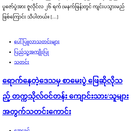
ပူဇော်ပွဲအား ဇူလိုင်လ ၂၆ ရက် (မနက်ဖြန်)တွင် ကျင်းပသွားမည်
ဖြစ်ကြောင်း သိပါတယ်။ […]
ပေါ်ပြူလာသတင်းများ
ပြည်သူ့အကျိုးပြု
သတင်း
ရောက်နေတဲ့ဒေသမှ စာမေးပွဲ ဖြေဆိုလိုသ
ည့် တက္ကသိုလ်ဝင်တန်း ကျောင်းသား/သူများ
အတွက်သတင်းကောင်း
အေးခင်