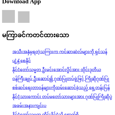
Download App
မကြာခင်ကတင်ထားသော
အသီးအနှံမှရတဲ့သကြားက ကင်ဆာဆဲလ်များကို ရှင်သန်
ပျံ့နှံ့စေနိုင်
နိုင်ငံတော်သမ္မတ ဦးမင်းအောင်လှိုင်အား ထိုင်းဒုတိယ
ဝန်ကြီးချုပ် ဦးဆောင်၍ ဂုဏ်ပြုတပ်ဖွဲ့ဖြင့် ကြိုဆိုဂုဏ်ပြု
စစ်ဆင်ရေးတာဝန်များကိုထမ်းဆောင်ခဲ့သည့် ရှေ့တန်းပြန်
နိုင်ငံ့သားကောင်း တပ်မတော်သားများအား ဂုဏ်ပြုကြိုဆိုပွဲ
အခမ်းအနားကျင်းပ
နိုင်ငံတော်သမ္မတ ထိုင်းနိုင်ငံသို့ ရောက်ရှိ