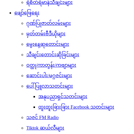
ရဲစိတ်ရဲမာန်သီချင်းများ
ဖျော်ဖြေရေး
ဂုဏ်ပြုဇာတ်လမ်းများ
မှတ်တမ်းဗီဒီယိုများ
မွေးနေ့ဆုတောင်းများ
သီချင်းတောင်းဆိုခြင်းများ
ဝတ္ထု/ကာတွန်း/ကဗျာများ
ဆောင်းပါး/မဂ္ဂဇင်းများ
ပေါ်ပြူလာသတင်းများ
အနုပညာရှင်သတင်းများ
ထူးထူးခြားခြား Facebook သတင်းများ
သဇင် FM Radio
Tiktok ဆယ်လီများ