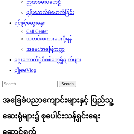
ဉာဏ်စမ်းပဟေဠိ
ဖုန်းဘေလ်မဲဖောက်ခြင်း
ရင်ဖွင့်ဆွေးနွေး
Call Center
သတင်းစကားပေးပို့ရန်
အမေး/အဖြေကဏ္ဍ
ရွေးကောက်ပွဲစိစစ်တွေ့ရှိချက်များ
ပျိုမေVlog
Search
for:
အခြေခံပညာကျောင်းများနှင့် ပြည်သူ့
ဆေးရုံများ၌ စုပေါင်းသန့်ရှင်းရေး
ဆောင်ရွက်