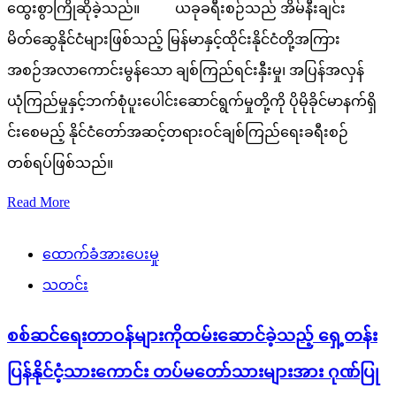
ထွေးစွာကြိုဆိုခဲ့သည်။ ယခုခရီးစဉ်သည် အိမ်နီးချင်း
မိတ်ဆွေနိုင်ငံများဖြစ်သည့် မြန်မာနှင့်ထိုင်းနိုင်ငံတို့အကြား
အစဉ်အလာကောင်းမွန်သော ချစ်ကြည်ရင်းနှီးမှု၊ အပြန်အလှန်
ယုံကြည်မှုနှင့်ဘက်စုံပူးပေါင်းဆောင်ရွက်မှုတို့ကို ပိုမိုခိုင်မာနက်ရှိ
င်းစေမည့် နိုင်ငံတော်အဆင့်တရားဝင်ချစ်ကြည်ရေးခရီးစဉ်
တစ်ရပ်ဖြစ်သည်။
Read More
ထောက်ခံအားပေးမှု
သတင်း
စစ်ဆင်ရေးတာဝန်များကိုထမ်းဆောင်ခဲ့သည့် ရှေ့တန်း
ပြန်နိုင်ငံ့သားကောင်း တပ်မတော်သားများအား ဂုဏ်ပြု