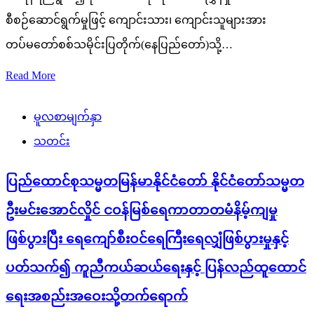
စီစဉ်ဆောင်ရွက်မှုဖြင့် ကျောင်းသား၊ ကျောင်းသူများအား
တပ်မတော်စစ်သမိုင်းပြတိုက်(နေပြည်တော်)သို့…
Read More
မူလစာမျက်နှာ
သတင်း
ပြည်ထောင်စုသမ္မတမြန်မာနိုင်ငံတော် နိုင်ငံတော်သမ္မတ
ဦးမင်းအောင်လှိုင် ငဝန်မြစ်ရေကာတာတမံနိမ့်ကျမှု
ဖြစ်ပွားပြီး ရေကျော်စီးဝင်ရေကြီးရေလျှံဖြစ်ပွားမှုနှင့်
ပတ်သက်၍ ကူညီကယ်ဆယ်ရေးနှင့် ပြန်လည်ထူထောင်
ရေးအစည်းအဝေးသို့တက်ရောက်