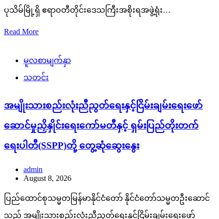
ပုသိမ်မြို့ရှိ ဧရာဝတီတိုင်းဒေသကြီးအစိုးရအဖွဲ့ရုံး…
Read More
မူလစာမျက်နှာ
သတင်း
အမျိုးသားစည်းလုံးညီညွတ်ရေးနှင့်ငြိမ်းချမ်းရေးဖော်
ဆောင်မှုညှိနှိုင်းရေးကော်မတီနှင့် ရှမ်းပြည်တိုးတက်
ရေးပါတီ(SSPP)တို့ တွေ့ဆုံဆွေးနွေး
admin
August 8, 2026
ပြည်ထောင်စုသမ္မတမြန်မာနိုင်ငံတော် နိုင်ငံတော်သမ္မတဦးဆောင်
သည့် အမျိုးသားစည်းလုံးညီညွတ်ရေးနှင့်ငြိမ်းချမ်းရေးဖော်