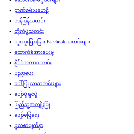
ဉာဏ်စမ်းပဟေဠိ
တန်ပြန်သတင်း
တိုက်ပွဲသတင်း
ထူးထူးခြားခြား Facebook သတင်းများ
ထောက်ခံအားပေးမှု
နိုင်ငံတကာသတင်း
ပညာပေး
ပေါ်ပြူလာသတင်းများ
ပျော်ပွဲရွှင်ပွဲ
ပြည်သူ့အကျိုးပြု
ဖျော်ဖြေရေး
မူလစာမျက်နှာ