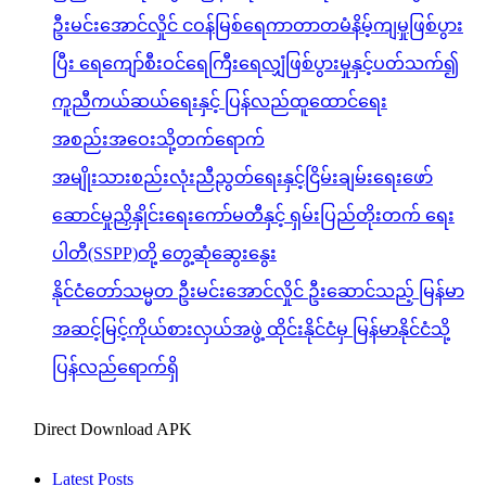
ဦးမင်းအောင်လှိုင် ငဝန်မြစ်ရေကာတာတမံနိမ့်ကျမှုဖြစ်ပွား
ပြီး ရေကျော်စီးဝင်ရေကြီးရေလျှံဖြစ်ပွားမှုနှင့်ပတ်သက်၍
ကူညီကယ်ဆယ်ရေးနှင့် ပြန်လည်ထူထောင်ရေး
အစည်းအဝေးသို့တက်ရောက်
အမျိုးသားစည်းလုံးညီညွတ်ရေးနှင့်ငြိမ်းချမ်းရေးဖော်
ဆောင်မှုညှိနှိုင်းရေးကော်မတီနှင့် ရှမ်းပြည်တိုးတက် ရေး
ပါတီ(SSPP)တို့ တွေ့ဆုံဆွေးနွေး
နိုင်ငံတော်သမ္မတ ဦးမင်းအောင်လှိုင် ဦးဆောင်သည့် မြန်မာ
အဆင့်မြင့်ကိုယ်စားလှယ်အဖွဲ့ ထိုင်းနိုင်ငံမှ မြန်မာနိုင်ငံသို့
ပြန်လည်ရောက်ရှိ
Direct Download APK
Latest Posts