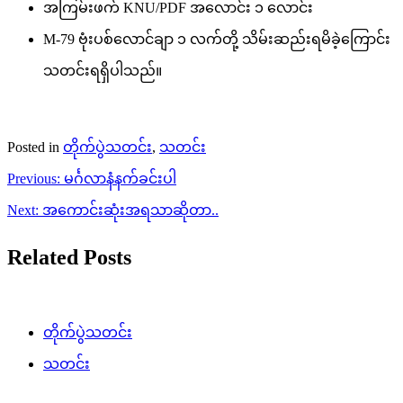
အကြမ်းဖက် KNU/PDF အလောင်း ၁ လောင်း
M-79 ဗုံးပစ်လောင်ချာ ၁ လက်တို့ သိမ်းဆည်းရမိခဲ့ကြောင်း
သတင်းရရှိပါသည်။
Posted in
တိုက်ပွဲသတင်း
,
သတင်း
Post
Previous:
မင်္ဂလာနံနက်ခင်းပါ
navigation
Next:
အကောင်းဆုံးအရသာဆိုတာ..
Related Posts
တိုက်ပွဲသတင်း
သတင်း