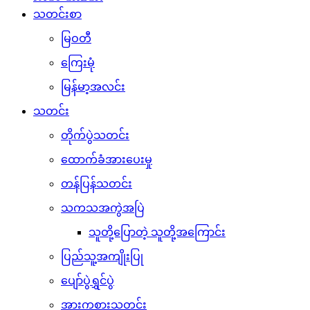
သတင်းစာ
မြဝတီ
ကြေးမုံ
မြန်မာ့အလင်း
သတင်း
တိုက်ပွဲသတင်း
ထောက်ခံအားပေးမှု
တန်ပြန်သတင်း
သကသအကွဲအပြဲ
သူတို့ပြောတဲ့ သူတို့အကြောင်း
ပြည်သူ့အကျိုးပြု
ပျော်ပွဲရွှင်ပွဲ
အားကစားသတင်း