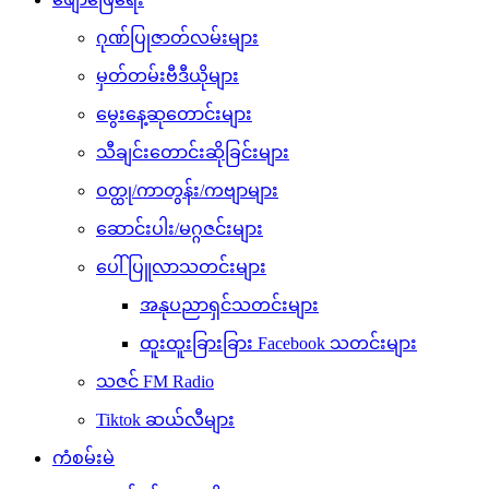
ဂုဏ်ပြုဇာတ်လမ်းများ
မှတ်တမ်းဗီဒီယိုများ
မွေးနေ့ဆုတောင်းများ
သီချင်းတောင်းဆိုခြင်းများ
ဝတ္ထု/ကာတွန်း/ကဗျာများ
ဆောင်းပါး/မဂ္ဂဇင်းများ
ပေါ်ပြူလာသတင်းများ
အနုပညာရှင်သတင်းများ
ထူးထူးခြားခြား Facebook သတင်းများ
သဇင် FM Radio
Tiktok ဆယ်လီများ
ကံစမ်းမဲ