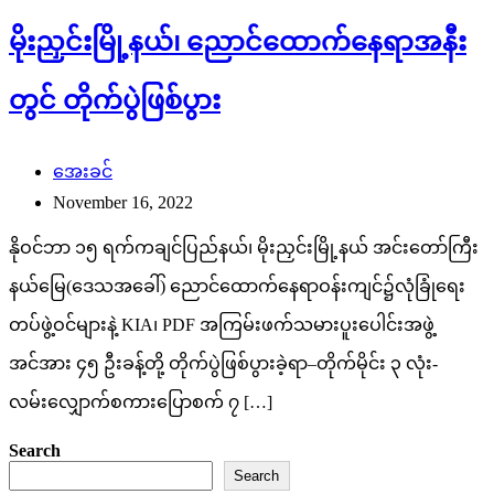
မိုးညှင်းမြို့နယ်၊ ညောင်ထောက်နေရာအနီး
တွင် တိုက်ပွဲဖြစ်ပွား
အေးခင်
November 16, 2022
နိုဝင်ဘာ ၁၅ ရက်ကချင်ပြည်နယ်၊ မိုးညှင်းမြို့နယ် အင်းတော်ကြီး
နယ်မြေ(ဒေသအခေါ်) ညောင်ထောက်နေရာဝန်းကျင်၌လုံခြုံရေး
တပ်ဖွဲ့ဝင်များနဲ့ KIA၊ PDF အကြမ်းဖက်သမားပူးပေါင်းအဖွဲ့
အင်အား ၄၅ ဦးခန့်တို့ တိုက်ပွဲဖြစ်ပွားခဲ့ရာ–တိုက်မိုင်း ၃ လုံး-
လမ်းလျှောက်စကားပြောစက် ၇ […]
Search
Search