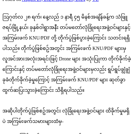
သြဂုတ်လ ၂၈ ရက်၊ နေ့လည် ၁ နာရီ ၄၅ မိနစ်အချိန်ခန့်က သံဖြူ
ဇရပ်မြို့နယ်၊ ခုနှစ်ဝါရွာအနီး တပ်မတော်လုံခြုံရေးအဖွဲ့ဝင်များနှင့်
အကြမ်းဖက် KNU/PDF တို့ တိုက်ပွဲဖြစ်ပွားခဲ့ကြောင်း သတင်းရရှိ
ပါသည်။ တိုက်ပွဲဖြစ်စဥ်အတွင်း အကြမ်းဖက် KNU/PDF များမှ
လူအင်အားအလုံးအရင်းဖြင့် Drone များ အသုံးပြုကာ တိုက်ခိုက်ခဲ့
ကြောင်းနှင့် တပ်မတော်လုံခြုံရေးအဖွဲ့ဝင်များမှလည်း ရွပ်ရွပ်ချွံချွံ
ခုခံတိုက်ခိုက်ခဲ့မှုကြောင့် အကြမ်းဖက် KNU/PDF များ ဆုတ်ခွာ
ထွက်ဆပြးသွားခဲ့ကြောင်း သိရှိရပါသည်။
အဆိုပါတိုက်ပွဲဖြစ်စဥ်အတွင်း လုံခြုံရေးအဖွဲ့ဝင်များ ထိခိုက်မှုမရှိ
ပဲ အကြမ်းဖက်သမားများထံမှ-