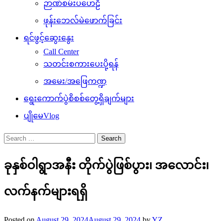
ဉာဏ်စမ်းပဟေဠိ
ဖုန်းဘေလ်မဲဖောက်ခြင်း
ရင်ဖွင့်ဆွေးနွေး
Call Center
သတင်းစကားပေးပို့ရန်
အမေး/အဖြေကဏ္ဍ
ရွေးကောက်ပွဲစိစစ်တွေ့ရှိချက်များ
ပျိုမေVlog
Search
for:
ခုနှစ်ဝါရွာအနီး တိုက်ပွဲဖြစ်ပွား၊ အလောင်း၊
လက်နက်များရရှိ
Posted on
August 29, 2024
August 29, 2024
by
YZ