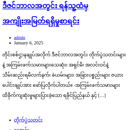
ဒီဇင်ဘာလအတွင်း ရန်သူ့ထံမှ
အကျိုးအမြတ်ရရှိမှုစာရင်း
admin
January 6, 2025
တိုင်းစစ်ဌာနချုပ်အလိုက် ဒီဇင်ဘာလအတွင်း တိုက်ပွဲသတင်းများ
နဲ့ အကြမ်းဖက်သမားများသေဆုံး၊ အရှင်မိ၊ အလင်းဝင်နဲ့
သိမ်းဆည်းရမိလက်နက်၊ ခဲယမ်းများ၊ အခြားပစ္စည်းများ ဇယား
ပေါင်းချုပ်အား ဖော်ပြလိုက်ပါတယ်။ -အကြမ်းဖက်သမားများ
ထိခိုက်ကျဆုံးမှုများပြားခဲ့သော ရခိုင်ပြည်နယ် နှင့် […]
တိုက်ပွဲသတင်း