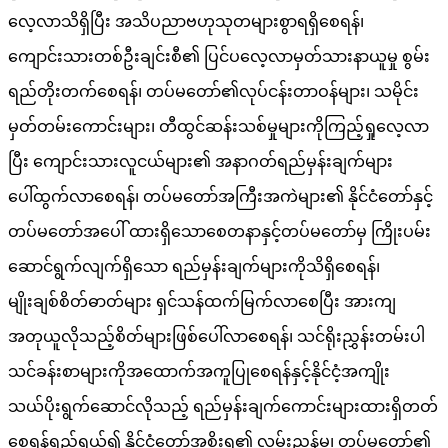
လေ့လာသိရှိပြီး အသိပညာဗဟုသုတများစွာရရှိစေရန်၊
ကျောင်းသားတစ်ဦးချင်းစီ၏ ပြင်ပလေ့လာမှတ်သားနာယူမှု စွမ်း
ရည်တိုးတက်စေရန်၊ တပ်မတော်၏လုပ်ငန်းတာဝန်များ၊ သမိုင်း
မှတ်တမ်းကောင်းများ၊ တီထွင်ဆန်းသစ်မှုများကိုကြည့်ရှုလေ့လာ
ပြီး ကျောင်းသားလူငယ်များ၏ အနာဂတ်ရည်မှန်းချက်များ
ပေါ်ထွက်လာစေရန်၊ တပ်မတော်အကြီးအကဲများ၏ နိုင်ငံတော်နှင့်
တပ်မတော်အပေါ် ထားရှိသောစေတနာနှင့်တပ်မတော်မှ ကြိုးပမ်း
ဆောင်ရွက်လျက်ရှိသော ရည်မှန်းချက်များကိုသိရှိစေရန်၊
မျိုးချစ်စိတ်ဓာတ်များ ရှင်သန်ထက်မြက်လာစေပြီး အားကျ
အတုယူလိုသည့်စိတ်များဖြစ်ပေါ်လာစေရန်၊ သင်ရိုးညွှန်းတမ်းပါ
သင်ခန်းစာများကိုအထောက်အကူပြုစေရန်နှင့်နိုင်ငံ့အကျိုး
သယ်ပိုးရွက်ဆောင်လိုသည့် ရည်မှန်းချက်ကောင်းများထားရှိတတ်
စေရန်ရည်ရွယ်၍ နိုင်ငံတော်အစိုးရ၏ လမ်းညွှန်မှု၊ တပ်မတော်၏