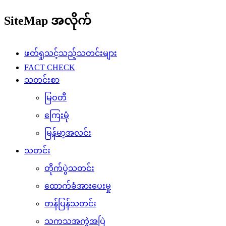
SiteMap အလိုက်
ဖတ်ရှုသင့်သည့်သတင်းများ
FACT CHECK
သတင်းစာ
မြဝတီ
ကြေးမုံ
မြန်မာ့အလင်း
သတင်း
တိုက်ပွဲသတင်း
ထောက်ခံအားပေးမှု
တန်ပြန်သတင်း
သကသအကွဲအပြဲ