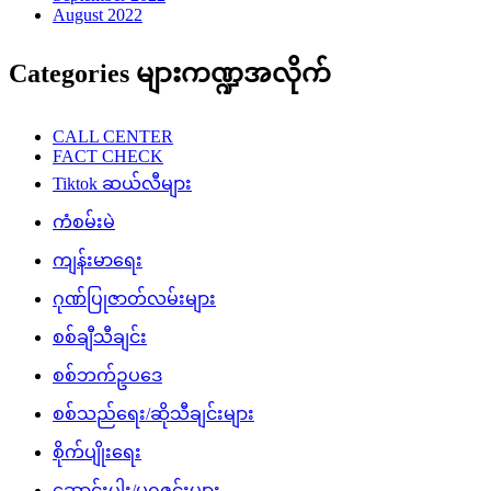
August 2022
Categories များကဏ္ဍအလိုက်
CALL CENTER
FACT CHECK
Tiktok ဆယ်လီများ
ကံစမ်းမဲ
ကျန်းမာရေး
ဂုဏ်ပြုဇာတ်လမ်းများ
စစ်ချီသီချင်း
စစ်ဘက်ဥပဒေ
စစ်သည်ရေး/ဆိုသီချင်းများ
စိုက်ပျိုးရေး
ဆောင်းပါး/မဂ္ဂဇင်းများ