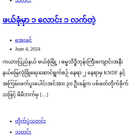
သတင်း
ဖယ်ခုံမှာ ၁ လောင်း ၁ လက်တဲ့
အေးခင်
June 4, 2024
ကယားပြည်နယ် ဖယ်ခုံမြို့ ၊ ဓမ္မသိဒ္ဓိဘုန်းကြီးကျောင်းအနီး
နယ်မြေလုံခြုံရေးဆောင်ရွက်စဉ် နေရာ ၂ နေရာမှ KNDF နှင့်
အကြမ်းဖက်ပူးပေါင်းအင်အား ၃၀ ဦးခန့်က ပစ်ခတ်တိုက်ခိုက်
သဖြင့် မိမိဘက်မှ […]
တိုက်ပွဲသတင်း
သတင်း