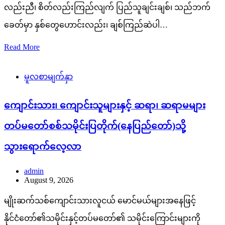
လည်းညီ၊ စိတ်လည်းကြည်လျက် ပြည်သူချင်းချစ်၊ သည်ဘက်
ခေတ်မှာ နှစ်တွေဟောင်းလည်း၊ ချစ်ကြည်ဆဲပါ…
Read More
မူလစာမျက်နှာ
ကျောင်းသား၊ ကျောင်းသူများနှင့် ဆရာ၊ ဆရာမများ
တပ်မတော်စစ်သမိုင်းပြတိုက်(နေပြည်တော်)သို့
သွားရောက်လေ့လာ
admin
August 9, 2026
မျိုးဆက်သစ်ကျောင်းသားလူငယ် မောင်မယ်များအနေဖြင့်
နိုင်ငံတော်၏သမိုင်းနှင့်တပ်မတော်၏ သမိုင်းကြောင်းများကို