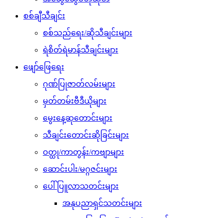
စစ်ချီသီချင်း
စစ်သည်ရေး/ဆိုသီချင်းများ
ရဲစိတ်ရဲမာန်သီချင်းများ
ဖျော်ဖြေရေး
ဂုဏ်ပြုဇာတ်လမ်းများ
မှတ်တမ်းဗီဒီယိုများ
မွေးနေ့ဆုတောင်းများ
သီချင်းတောင်းဆိုခြင်းများ
ဝတ္ထု/ကာတွန်း/ကဗျာများ
ဆောင်းပါး/မဂ္ဂဇင်းများ
ပေါ်ပြူလာသတင်းများ
အနုပညာရှင်သတင်းများ