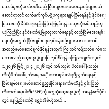
ဆောင်မှုဗဟိုကော်မတီသည် ငြိမ်းချမ်းရေးလုပ်ငန်းစဉ်များဖော်
ဆောင်ရာတွင် လက်နက်ကိုင်ပဋိပက္ခများချုပ်ငြိမ်းရန်နှင့် နိုင်ငံရေး
ပြဿနာကို နိုင်ငံရေးနည်းဖြင့် ဖြေရှင်းရန် အထူးလိုအပ်သည်ဟု
ယုံကြည်ပြီး နိုင်ငံတော်ဖွံ့ဖြိုးတိုးတက်ရေးနှင့် တည်ငြိမ်အေးချမ်း
ရေးတို့အတွက် ငြိမ်းချမ်းရေးလုပ်ငန်းစဉ်များအား အကောင်
အထည်ဖော်ဆောင်ရွက်နိုင်ရန်အတွက် ကြိုတင်ကန့်သတ်ချက်များ
မထားသည့် ဆွေးနွေးပွဲများပြုလုပ်နိုင်ရန် ကြေညာချက်အမှတ်
၁/၂၀၂၆ ဖြင့် ၂၁-၄-၂၀၂၆ တွင် ကမ်းလှမ်း ဖိတ်ခေါ်ခဲ့သည်။
ထိုသို့ဖိတ်ခေါ်ချက်အရ အမျိုးသားစည်းလုံးညီညွတ်ရေးနှင့်
ငြိမ်းချမ်းရေးဖော်ဆောင်မှုညှိနှိုင်းရေးကော်မတီနှင့် ရှမ်းပြည်
တိုးတက်ရေးပါတီ(SSPP)တို့ တွေ့ဆုံဆွေးနွေးပွဲကို ယနေ့နံနက်ပိုင်း
တွင် နေပြည်တော်ရှိ ရွှေစံအိမ်ဟိုတယ်…