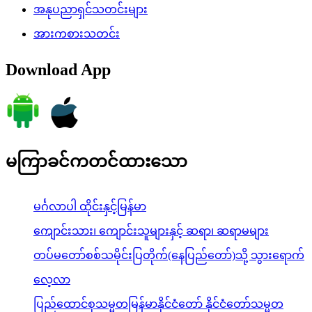
အနုပညာရှင်သတင်းများ
အားကစားသတင်း
Download App
မကြာခင်ကတင်ထားသော
မင်္ဂလာပါ ထိုင်းနှင့်မြန်မာ
ကျောင်းသား၊ ကျောင်းသူများနှင့် ဆရာ၊ ဆရာမများ
တပ်မတော်စစ်သမိုင်းပြတိုက်(နေပြည်တော်)သို့ သွားရောက်
လေ့လာ
ပြည်ထောင်စုသမ္မတမြန်မာနိုင်ငံတော် နိုင်ငံတော်သမ္မတ