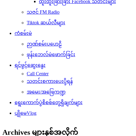
ထူးထူးခြားခြား Facebook သတင်းများ
သဇင် FM Radio
Tiktok ဆယ်လီများ
ကံစမ်းမဲ
ဉာဏ်စမ်းပဟေဠိ
ဖုန်းဘေလ်မဲဖောက်ခြင်း
ရင်ဖွင့်ဆွေးနွေး
Call Center
သတင်းစကားပေးပို့ရန်
အမေး/အဖြေကဏ္ဍ
ရွေးကောက်ပွဲစိစစ်တွေ့ရှိချက်များ
ပျိုမေVlog
Archives များနှစ်အလိုက်