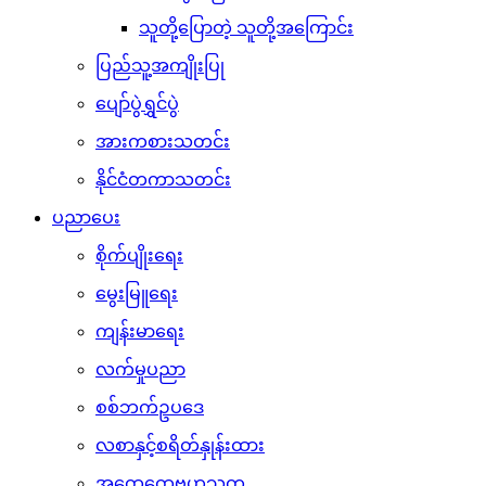
သူတို့ပြောတဲ့ သူတို့အကြောင်း
ပြည်သူ့အကျိုးပြု
ပျော်ပွဲရွှင်ပွဲ
အားကစားသတင်း
နိုင်ငံတကာသတင်း
ပညာပေး
စိုက်ပျိုးရေး
မွေးမြူရေး
ကျန်းမာရေး
လက်မှုပညာ
စစ်ဘက်ဥပဒေ
လစာနှင့်စရိတ်နှုန်းထား
အထွေထွေဗဟုသုတ