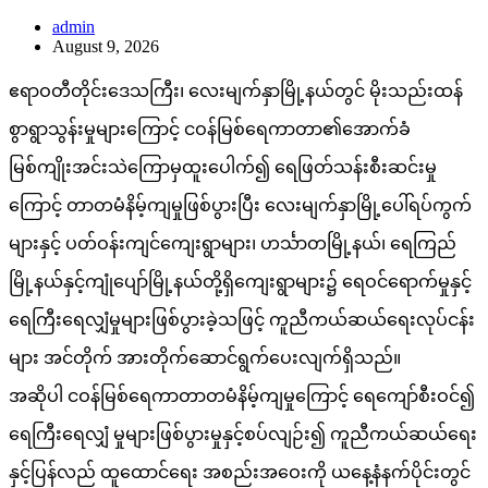
admin
August 9, 2026
ဧရာဝတီတိုင်းဒေသကြီး၊ လေးမျက်နှာမြို့နယ်တွင် မိုးသည်းထန်
စွာရွာသွန်းမှုများကြောင့် ငဝန်မြစ်ရေကာတာ၏အောက်ခံ
မြစ်ကျိုးအင်းသဲကြောမှထူးပေါက်၍ ရေဖြတ်သန်းစီးဆင်းမှု
ကြောင့် တာတမံနိမ့်ကျမှုဖြစ်ပွားပြီး လေးမျက်နှာမြို့ပေါ်ရပ်ကွက်
များနှင့် ပတ်ဝန်းကျင်ကျေးရွာများ၊ ဟင်္သာတမြို့နယ်၊ ရေကြည်
မြို့နယ်နှင့်ကျုံပျော်မြို့နယ်တို့ရှိကျေးရွာများ၌ ရေဝင်ရောက်မှုနှင့်
ရေကြီးရေလျှံမှုများဖြစ်ပွားခဲ့သဖြင့် ကူညီကယ်ဆယ်ရေးလုပ်ငန်း
များ အင်တိုက် အားတိုက်ဆောင်ရွက်ပေးလျက်ရှိသည်။
အဆိုပါ ငဝန်မြစ်ရေကာတာတမံနိမ့်ကျမှုကြောင့် ရေကျော်စီးဝင်၍
ရေကြီးရေလျှံ မှုများဖြစ်ပွားမှုနှင့်စပ်လျဉ်း၍ ကူညီကယ်ဆယ်ရေး
နှင့်ပြန်လည် ထူထောင်ရေး အစည်းအဝေးကို ယနေ့နံနက်ပိုင်းတွင်