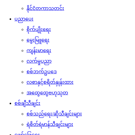
နိုင်ငံတကာသတင်း
ပညာပေး
စိုက်ပျိုးရေး
မွေးမြူရေး
ကျန်းမာရေး
လက်မှုပညာ
စစ်ဘက်ဥပဒေ
လစာနှင့်စရိတ်နှုန်းထား
အထွေထွေဗဟုသုတ
စစ်ချီသီချင်း
စစ်သည်ရေး/ဆိုသီချင်းများ
ရဲစိတ်ရဲမာန်သီချင်းများ
ဖျော်ဖြေရေး