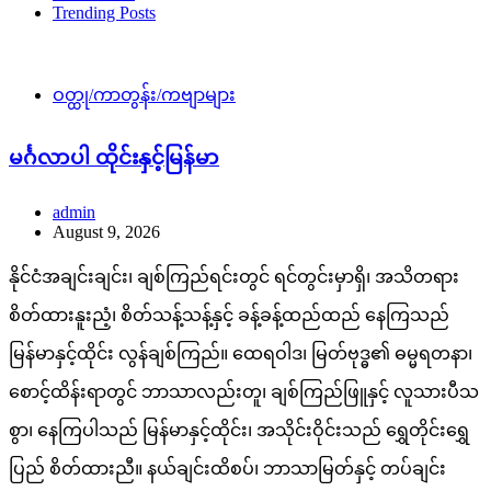
Trending Posts
ဝတ္ထု/ကာတွန်း/ကဗျာများ
မင်္ဂလာပါ ထိုင်းနှင့်မြန်မာ
admin
August 9, 2026
နိုင်ငံအချင်းချင်း၊ ချစ်ကြည်ရင်းတွင် ရင်တွင်းမှာရှိ၊ အသိတရား
စိတ်ထားနူးညံ့၊ စိတ်သန့်သန့်နှင့် ခန့်ခန့်ထည်ထည် နေကြသည်
မြန်မာနှင့်ထိုင်း လွန်ချစ်ကြည်။ ထေရဝါဒ၊ မြတ်ဗုဒ္ဓ၏ ဓမ္မရတနာ၊
စောင့်ထိန်းရာတွင် ဘာသာလည်းတူ၊ ချစ်ကြည်ဖြူနှင့် လူသားပီသ
စွာ၊ နေကြပါသည် မြန်မာနှင့်ထိုင်း၊ အသိုင်းဝိုင်းသည် ရွှေတိုင်းရွှေ
ပြည် စိတ်ထားညီ။ နယ်ချင်းထိစပ်၊ ဘာသာမြတ်နှင့် တပ်ချင်း