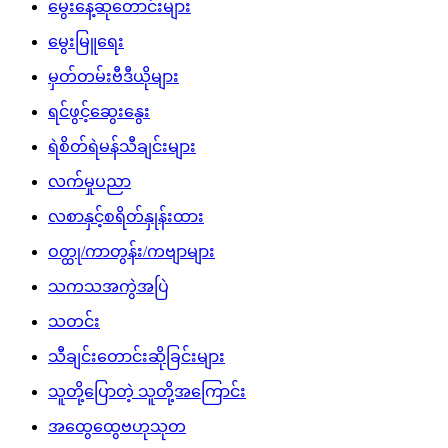
မွေးနေ့ဆုတောင်းများ
မွေးမြူရေး
မှတ်တမ်းဗီဒီယိုများ
ရင်ဖွင့်ဆွေးနွေး
ရဲစိတ်ရဲမန်သီချင်းများ
လက်မှုပညာ
လစာနှင့်စရိတ်နှုန်းထား
ဝတ္ထု/ကာတွန်း/ကဗျာများ
သကသအကွဲအပြဲ
သတင်း
သီချင်းတောင်းဆိုခြင်းများ
သူတို့ပြောတဲ့ သူတို့အကြောင်း
အထွေထွေဗဟုသုတ