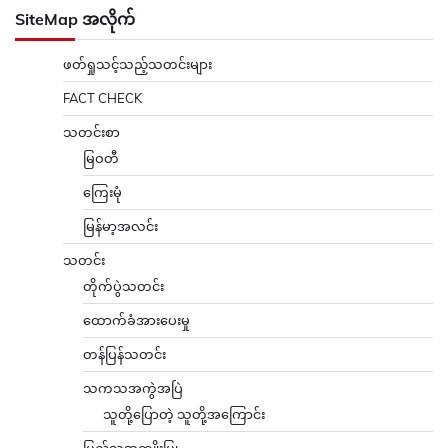
SiteMap အလိုက်
ဖတ်ရှုသင့်သည့်သတင်းများ
FACT CHECK
သတင်းစာ
မြဝတီ
ကြေးမုံ
မြန်မာ့အလင်း
သတင်း
တိုက်ပွဲသတင်း
ထောက်ခံအားပေးမှု
တန်ပြန်သတင်း
သကသအကွဲအပြဲ
သူတို့ပြောတဲ့ သူတို့အကြောင်း
ပြည်သူ့အကျိုးပြု