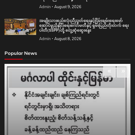
Admin
August 9, 2026
အမျိုးသားစည်းလုံးညီညွတ်ရေးနှင့်ငြိမ်းချမ်းရေးဖော်
ဆောင်မှုညှိနှိုင်းရေးကော်မတီနှင့် ရှမ်းပြည်တိုးတက် ရေး
ပါတီ(SSPP)တို့ တွေ့ဆုံဆွေးနွေး
Admin
August 8, 2026
Popular News