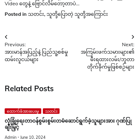
Video တွေနဲ့ ဗြောင်လိမ်တော့တာပဲ…
Posted in
သတင်း
,
သူတို့ပြောတဲ့ သူတို့အကြောင်း
Post
Previous:
Next:
navigation
အားမာန်အပြည့်နဲ့ ပြည်သူ့စစ်မှု
အကြမ်းဖက်သမားများ၏
ထမ်းလူငယ်များ
မီးရထားလမ်း/ဘူတာ
တိုက်ခိုက်မှုဖြစ်စဉ်များ
Related Posts
ထောက်ခံအားပေးမှု
သတင်း
လုံခြုံရေးတာဝန်စွမ်းစွမ်းတမံဆောင်ရွက်ခဲ့သူများအား ဂုဏ်ပြု
ချီးမြှင့်
Admin
June 10, 2024