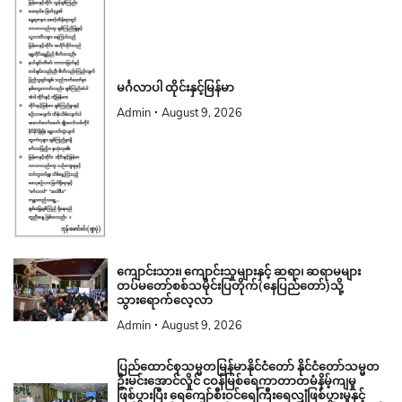
မင်္ဂလာပါ ထိုင်းနှင့်မြန်မာ
Admin
August 9, 2026
ကျောင်းသား၊ ကျောင်းသူများနှင့် ဆရာ၊ ဆရာမများ
တပ်မတော်စစ်သမိုင်းပြတိုက်(နေပြည်တော်)သို့
သွားရောက်လေ့လာ
Admin
August 9, 2026
ပြည်ထောင်စုသမ္မတမြန်မာနိုင်ငံတော် နိုင်ငံတော်သမ္မတ
ဦးမင်းအောင်လှိုင် ငဝန်မြစ်ရေကာတာတမံနိမ့်ကျမှု
ဖြစ်ပွားပြီး ရေကျော်စီးဝင်ရေကြီးရေလျှံဖြစ်ပွားမှုနှင့်