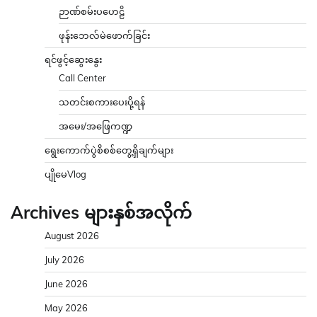
ဉာဏ်စမ်းပဟေဠိ
ဖုန်းဘေလ်မဲဖောက်ခြင်း
ရင်ဖွင့်ဆွေးနွေး
Call Center
သတင်းစကားပေးပို့ရန်
အမေး/အဖြေကဏ္ဍ
ရွေးကောက်ပွဲစိစစ်တွေ့ရှိချက်များ
ပျိုမေVlog
Archives များနှစ်အလိုက်
August 2026
July 2026
June 2026
May 2026