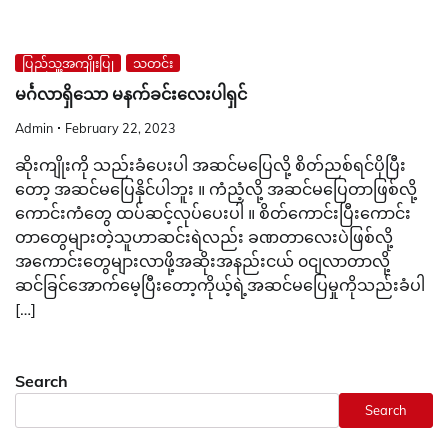
ပြည်သူ့အကျိုးပြု
သတင်း
မင်္ဂလာရှိသော မနက်ခင်းလေးပါရှင်
Admin
February 22, 2023
ဆိုးကျိုးကို သည်းခံပေးပါ အဆင်မပြေလို့ စိတ်ညစ်ရင်ပိုပြီး
တော့ အဆင်မပြေနိုင်ပါဘူး ။ ကံညံ့လို့ အဆင်မပြေတာဖြစ်လို့
ကောင်းကံတွေ ထပ်ဆင့်လုပ်ပေးပါ ။ စိတ်ကောင်းပြီးကောင်း
တာတွေများတဲ့သူဟာဆင်းရဲလည်း ခဏတာလေးပဲဖြစ်လို့
အကောင်းတွေများလာဖို့အဆိုးအနည်းငယ် ၀ငျလာတာလို့
ဆင်ခြင်အောက်မေ့ပြီးတော့ကိုယ့်ရဲ့အဆင်မပြေမှုကိုသည်းခံပါ
[…]
Search
Search