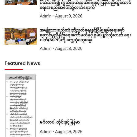
ပတ်သက်၍ ကူညီကယ်ဆယ်ရေးနှင့် ပြန်လည်ထူထောင်
ရေးအစည်းအဝေးသို့တက်ရောက်
Admin
August 9, 2026
အမျိုးသားစည်းလုံးညီညွတ်ရေးနှင့်ငြိမ်းချမ်းရေးဖော်
ဆောင်မှုညှိနှိုင်းရေးကော်မတီနှင့် ရှမ်းပြည်တိုးတက် ရေး
ပါတီ(SSPP)တို့ တွေ့ဆုံဆွေးနွေး
Admin
August 8, 2026
Featured News
မင်္ဂလာပါ ထိုင်းနှင့်မြန်မာ
Admin
August 9, 2026