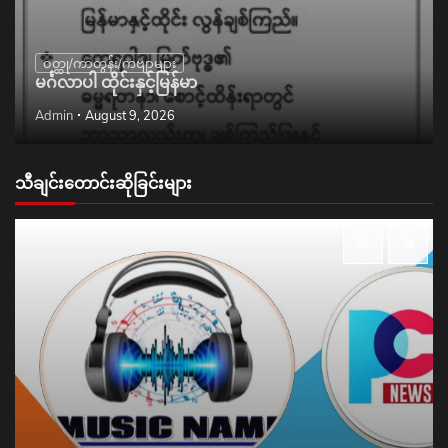
ဝတ္ထု/ကာတွန်း/ကဗျာများ
မင်္ဂလာပါ ထိုင်းနှင့်မြန်မာ
Admin
August 9, 2026
သီချင်းတောင်းဆိုခြင်းများ