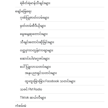
ရဲစိတ်ရဲမာန်သီချင်းများ
ဖျော်ဖြေရေး
ဂုဏ်ပြုဇာတ်လမ်းများ
မှတ်တမ်းဗီဒီယိုများ
မွေးနေ့ဆုတောင်းများ
သီချင်းတောင်းဆိုခြင်းများ
ဝတ္ထု/ကာတွန်း/ကဗျာများ
ဆောင်းပါး/မဂ္ဂဇင်းများ
ပေါ်ပြူလာသတင်းများ
အနုပညာရှင်သတင်းများ
ထူးထူးခြားခြား Facebook သတင်းများ
သဇင် FM Radio
Tiktok ဆယ်လီများ
ကံစမ်းမဲ