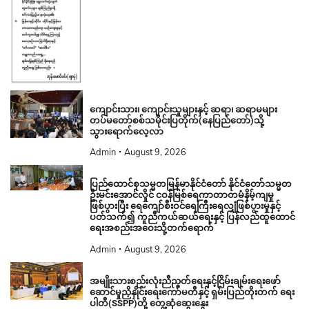
ကျောင်းသား၊ ကျောင်းသူများနှင့် ဆရာ၊ ဆရာမများ
တပ်မတော်စစ်သမိုင်းပြတိုက်(နေပြည်တော်)သို့
သွားရောက်လေ့လာ
Admin
August 9, 2026
ပြည်ထောင်စုသမ္မတမြန်မာနိုင်ငံတော် နိုင်ငံတော်သမ္မတ
ဦးမင်းအောင်လှိုင် ငဝန်မြစ်ရေကာတာတမံနိမ့်ကျမှု
ဖြစ်ပွားပြီး ရေကျော်စီးဝင်ရေကြီးရေလျှံဖြစ်ပွားမှုနှင့်
ပတ်သက်၍ ကူညီကယ်ဆယ်ရေးနှင့် ပြန်လည်ထူထောင်
ရေးအစည်းအဝေးသို့တက်ရောက်
Admin
August 9, 2026
အမျိုးသားစည်းလုံးညီညွတ်ရေးနှင့်ငြိမ်းချမ်းရေးဖော်
ဆောင်မှုညှိနှိုင်းရေးကော်မတီနှင့် ရှမ်းပြည်တိုးတက် ရေး
ပါတီ(SSPP)တို့ တွေ့ဆုံဆွေးနွေး