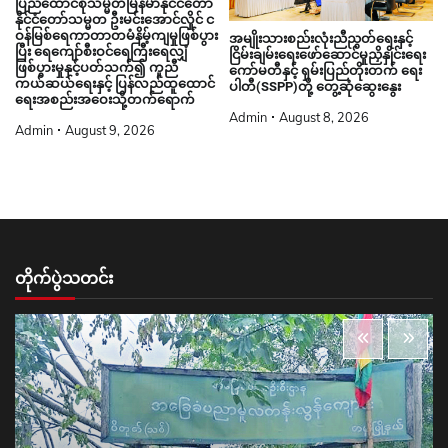
ပြည်ထောင်စုသမ္မတမြန်မာနိုင်ငံတော်
နိုင်ငံတော်သမ္မတ ဦးမင်းအောင်လှိုင် င
ဝန်မြစ်ရေကာတာတမံနိမ့်ကျမှုဖြစ်ပွား
အမျိုးသားစည်းလုံးညီညွတ်ရေးနှင့်
ပြီး ရေကျော်စီးဝင်ရေကြီးရေလျှံ
ငြိမ်းချမ်းရေးဖော်ဆောင်မှုညှိနှိုင်းရေး
ဖြစ်ပွားမှုနှင့်ပတ်သက်၍ ကူညီ
ကော်မတီနှင့် ရှမ်းပြည်တိုးတက် ရေး
ကယ်ဆယ်ရေးနှင့် ပြန်လည်ထူထောင်
ပါတီ(SSPP)တို့ တွေ့ဆုံဆွေးနွေး
ရေးအစည်းအဝေးသို့တက်ရောက်
Admin
August 8, 2026
Admin
August 9, 2026
တိုက်ပွဲသတင်း