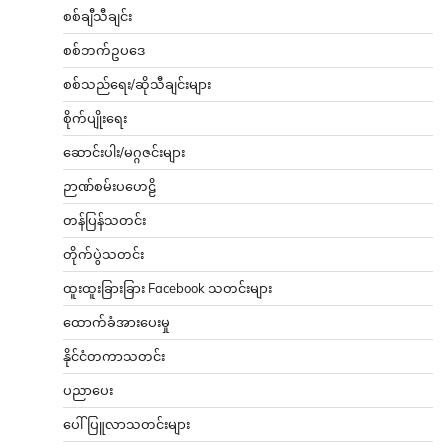
စစ်ချီသီချင်း
စစ်ဘက်ဥပဒေ
စစ်သည်ရေး/ဆိုသီချင်းများ
စိုက်ပျိုးရေး
ဆောင်းပါး/မဂ္ဂဇင်းများ
ဉာဏ်စမ်းပဟေဠိ
တန်ပြန်သတင်း
တိုက်ပွဲသတင်း
ထူးထူးခြားခြား Facebook သတင်းများ
ထောက်ခံအားပေးမှု
နိုင်ငံတကာသတင်း
ပညာပေး
ပေါ်ပြူလာသတင်းများ