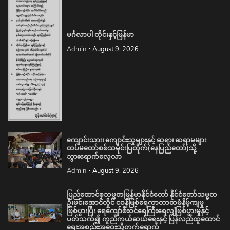
မင်္ဂလာပါ ထိုင်းနှင့်မြန်မာ
Admin
August 9, 2026
ကျောင်းသား၊ ကျောင်းသူများနှင့် ဆရာ၊ ဆရာမများ
တပ်မတော်စစ်သမိုင်းပြတိုက်(နေပြည်တော်)သို့
သွားရောက်လေ့လာ
Admin
August 9, 2026
ပြည်ထောင်စုသမ္မတမြန်မာနိုင်ငံတော် နိုင်ငံတော်သမ္မတ
ဦးမင်းအောင်လှိုင် ငဝန်မြစ်ရေကာတာတမံနိမ့်ကျမှု
ဖြစ်ပွားပြီး ရေကျော်စီးဝင်ရေကြီးရေလျှံဖြစ်ပွားမှုနှင့်
ပတ်သက်၍ ကူညီကယ်ဆယ်ရေးနှင့် ပြန်လည်ထူထောင်
ရေးအစည်းအဝေးသို့တက်ရောက်