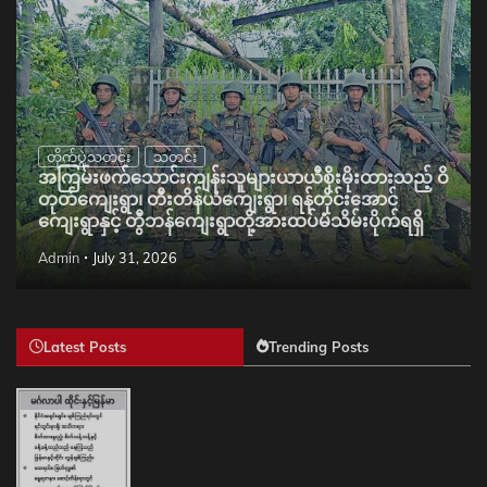
တိုက်ပွဲသတင်း
သတင်း
အကြမ်းဖက်သောင်းကျန်းသူများယာယီစိုးမိုးထားသည့် ဝိ
တုတ်ကျေးရွာ၊ တီးတိန်ယံကျေးရွာ၊ ရန်တိုင်းအောင်
ကျေးရွာနှင့် တွီဘန်ကျေးရွာတို့အားထပ်မံသိမ်းပိုက်ရရှိ
Admin
July 31, 2026
Latest Posts
Trending Posts