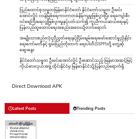
ပြည်ထောင်စုသမ္မတမြန်မာနိုင်ငံတော် နိုင်ငံတော်သမ္မတ ဦးမင်း
အောင်လှိုင် ငဝန်မြစ်ရေကာတာတမံနိမ့်ကျမှုဖြစ်ပွားပြီး ရေကျော်စီး
ဝင်ရေကြီးရေလျှံဖြစ်ပွားမှုနှင့်ပတ်သက်၍ ကူညီကယ်ဆယ်ရေးနှင့်
ပြန်လည်ထူထောင်ရေးအစည်းအဝေးသို့တက်ရောက်
အမျိုးသားစည်းလုံးညီညွတ်ရေးနှင့်ငြိမ်းချမ်းရေးဖော်ဆောင်မှုညှိနှိုင်း
ရေးကော်မတီနှင့် ရှမ်းပြည်တိုးတက် ရေးပါတီ(SSPP)တို့ တွေ့ဆုံ
ဆွေးနွေး
နိုင်ငံတော်သမ္မတ ဦးမင်းအောင်လှိုင် ဦးဆောင်သည့် မြန်မာအဆင့်မြင့်
ကိုယ်စားလှယ်အဖွဲ့ ထိုင်းနိုင်ငံမှ မြန်မာနိုင်ငံသို့ပြန်လည်ရောက်ရှိ
Direct Download APK
Latest Posts
Trending Posts