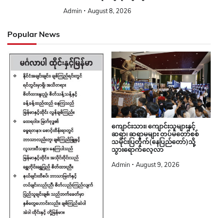
Admin
August 8, 2026
Popular News
ကျောင်းသား၊ ကျောင်းသူများနှင့်
ဆရာ၊ ဆရာမများ တပ်မတော်စစ်
သမိုင်းပြတိုက်(နေပြည်တော်)သို့
သွားရောက်လေ့လာ
Admin
August 9, 2026