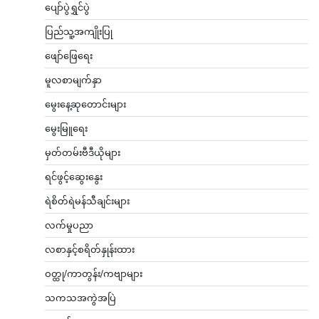
ပျော်ပွဲရွှင်ပွဲ
ပြည်သူ့အကျိုးပြု
ဖျော်ဖြေရေး
မူလစာမျက်နှာ
မွေးနေ့ဆုတောင်းများ
မွေးမြူရေး
မှတ်တမ်းဗီဒီယိုများ
ရင်ဖွင့်ဆွေးနွေး
ရဲစိတ်ရဲမန်သီချင်းများ
လက်မှုပညာ
လစာနှင့်စရိတ်နှုန်းထား
ဝတ္ထု/ကာတွန်း/ကဗျာများ
သကသအကွဲအပြဲ