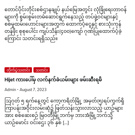
တောင်ပိုင်းတိုင်းစစ်ဌာနချုပ် နယ်မြေအတွင်း လုံခြုံရေးတာဝန်
များကို စွမ်းစွမ်းတမံဆောင်ရွက်နေသည့် တပ်ဖွဲ့ဝင်များနှင့်
စစ်မှုထမ်းဟောင်းများအတွက် ထောက်ပံ့ငွေနှင့် စားသုံးကုန်
တန်ဖိုး စုစုပေါင်း ကျပ်သိန်း(၄၀၀)ကျော် ဂုဏ်ပြုထောက်ပံ့ခဲ့
ကြောင်း သတင်းရရှိသည်။
တိုက်ပွဲသတင်း
သတင်း
Hijet ကားပေါ်မှ လက်နက်ခဲယမ်းများ ဖမ်းဆီးရမိ
Admin
August 7, 2023
ဩဂုတ် ၅ ရက်နေ့တွင် ကော့ကရိတ်မြို့ အမှတ်(၅)ရပ်ကွက်ရှိ
ကြာပန်းအဝိုင်းလမ်းဆုံ၌ ဖြတ်သန်းသွားလာသည့် ယာဉ်များ
အား စစ်ဆေးစဉ် မြဝတီမြို့ဘက်မှ ဘားအံမြို့ဘက်သို့
ယာဉ်မောင်း ဝင်းဌေး ၃၆ နှစ် […]