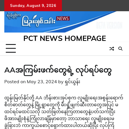
Skip
Sunday, August 9, 2026
to
content
PCT NEWS HOMEPAGE
AAအကြမ်းဖက်တွေရဲ့ လုပ်ရပ်တွေ
Posted on
May 23, 2024
by
ရှင်ယွန်း
ထွန်းမြတ်နိုင်တို့ AA ဘိန်းစားအုပ်စုက လူမျိုးရေးအစွန်းရောက်
စိတ်ဓာတ်တွေနဲ့ မြို့ရွာတွေကို မီးရှို့ဖျက်ဆီးတာတွေအပြင် မ
ထင်ရင်မထင်သလို သတ်ဖြတ်နေကြတာတွေနဲ့ပတ်သက်ပြီး
ဖိအားမျိုးစုံနဲ့ကြုံလာချိန်မှာတော့ ဘာသာရေး လူမျိုးရေးမ
ခွဲခြားဘဲ ကာကွယ်စောင့်ရှောက်ထားပါတယ်ဆိုပြီး လုပ်ကြံ