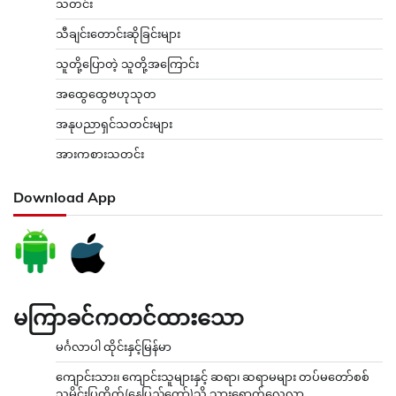
သတင်း
သီချင်းတောင်းဆိုခြင်းများ
သူတို့ပြောတဲ့ သူတို့အကြောင်း
အထွေထွေဗဟုသုတ
အနုပညာရှင်သတင်းများ
အားကစားသတင်း
Download App
မကြာခင်ကတင်ထားသော
မင်္ဂလာပါ ထိုင်းနှင့်မြန်မာ
ကျောင်းသား၊ ကျောင်းသူများနှင့် ဆရာ၊ ဆရာမများ တပ်မတော်စစ်
သမိုင်းပြတိုက်(နေပြည်တော်)သို့ သွားရောက်လေ့လာ