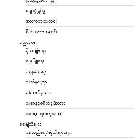
ပျော်ပွဲရွှင်ပွဲ
အားကစားသတင်း
နိုင်ငံတကာသတင်း
ပညာပေး
စိုက်ပျိုးရေး
မွေးမြူရေး
ကျန်းမာရေး
လက်မှုပညာ
စစ်ဘက်ဥပဒေ
လစာနှင့်စရိတ်နှုန်းထား
အထွေထွေဗဟုသုတ
စစ်ချီသီချင်း
စစ်သည်ရေး/ဆိုသီချင်းများ