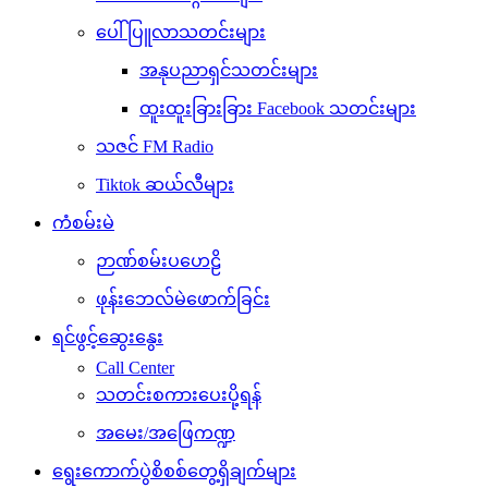
ပေါ်ပြူလာသတင်းများ
အနုပညာရှင်သတင်းများ
ထူးထူးခြားခြား Facebook သတင်းများ
သဇင် FM Radio
Tiktok ဆယ်လီများ
ကံစမ်းမဲ
ဉာဏ်စမ်းပဟေဠိ
ဖုန်းဘေလ်မဲဖောက်ခြင်း
ရင်ဖွင့်ဆွေးနွေး
Call Center
သတင်းစကားပေးပို့ရန်
အမေး/အဖြေကဏ္ဍ
ရွေးကောက်ပွဲစိစစ်တွေ့ရှိချက်များ