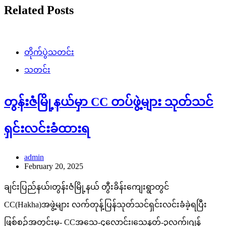
Related Posts
တိုက်ပွဲသတင်း
သတင်း
တွန်းဇံမြို့နယ်မှာ CC တပ်ဖွဲ့များ သုတ်သင်
ရှင်းလင်းခံထားရ
admin
February 20, 2025
ချင်းပြည်နယ်၊တွန်းဇံမြို့နယ် တွီးခိန်းကျေးရွာတွင်
CC(Hakha)အဖွဲ့များ လက်တုန့်ပြန်သုတ်သင်ရှင်းလင်းခံခဲ့ရပြီး
ဖြစ်စဉ်အတွင်းမှ- CCအသေ-၄လောင်း၊သေနတ်-၃လက်၊ဂျန်