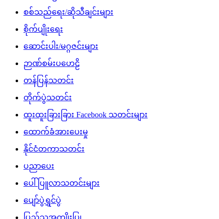
စစ်သည်ရေး/ဆိုသီချင်းများ
စိုက်ပျိုးရေး
ဆောင်းပါး/မဂ္ဂဇင်းများ
ဉာဏ်စမ်းပဟေဠိ
တန်ပြန်သတင်း
တိုက်ပွဲသတင်း
ထူးထူးခြားခြား Facebook သတင်းများ
ထောက်ခံအားပေးမှု
နိုင်ငံတကာသတင်း
ပညာပေး
ပေါ်ပြူလာသတင်းများ
ပျော်ပွဲရွှင်ပွဲ
ပြည်သူ့အကျိုးပြု