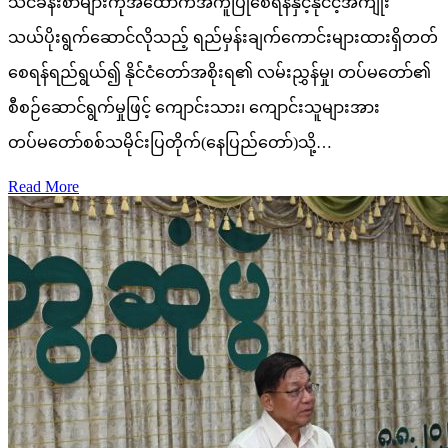
သင်ခန်းစာများကိုအထောက်အကူပြုစေရန်နှင့်နိုင်ငံ့အကျိုး
သယ်ပိုးရွက်ဆောင်လိုသည့် ရည်မှန်းချက်ကောင်းများထားရှိတတ်
စေရန်ရည်ရွယ်၍ နိုင်ငံတော်အစိုးရ၏ လမ်းညွှန်မှု၊ တပ်မတော်၏
စီစဉ်ဆောင်ရွက်မှုဖြင့် ကျောင်းသား၊ ကျောင်းသူများအား
တပ်မတော်စစ်သမိုင်းပြတိုက်(နေပြည်တော်)သို့…
Read More