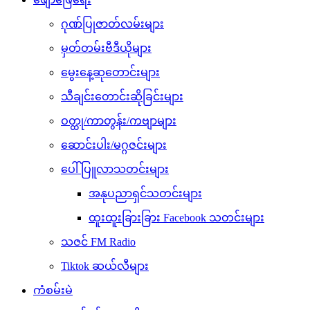
ဂုဏ်ပြုဇာတ်လမ်းများ
မှတ်တမ်းဗီဒီယိုများ
မွေးနေ့ဆုတောင်းများ
သီချင်းတောင်းဆိုခြင်းများ
ဝတ္ထု/ကာတွန်း/ကဗျာများ
ဆောင်းပါး/မဂ္ဂဇင်းများ
ပေါ်ပြူလာသတင်းများ
အနုပညာရှင်သတင်းများ
ထူးထူးခြားခြား Facebook သတင်းများ
သဇင် FM Radio
Tiktok ဆယ်လီများ
ကံစမ်းမဲ