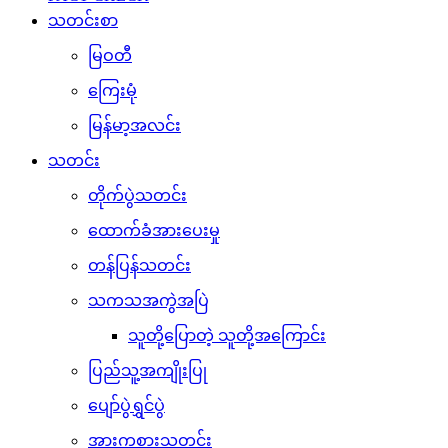
သတင်းစာ
မြဝတီ
ကြေးမုံ
မြန်မာ့အလင်း
သတင်း
တိုက်ပွဲသတင်း
ထောက်ခံအားပေးမှု
တန်ပြန်သတင်း
သကသအကွဲအပြဲ
သူတို့ပြောတဲ့ သူတို့အကြောင်း
ပြည်သူ့အကျိုးပြု
ပျော်ပွဲရွှင်ပွဲ
အားကစားသတင်း