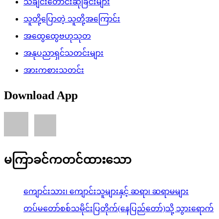
သီချင်းတောင်းဆိုခြင်းများ
သူတို့ပြောတဲ့ သူတို့အကြောင်း
အထွေထွေဗဟုသုတ
အနုပညာရှင်သတင်းများ
အားကစားသတင်း
Download App
မကြာခင်ကတင်ထားသော
ကျောင်းသား၊ ကျောင်းသူများနှင့် ဆရာ၊ ဆရာမများ
တပ်မတော်စစ်သမိုင်းပြတိုက်(နေပြည်တော်)သို့ သွားရောက်