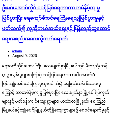
ဦးမင်းအောင်လှိုင် ငဝန်မြစ်ရေကာတာတမံနိမ့်ကျမှု
ဖြစ်ပွားပြီး ရေကျော်စီးဝင်ရေကြီးရေလျှံဖြစ်ပွားမှုနှင့်
ပတ်သက်၍ ကူညီကယ်ဆယ်ရေးနှင့် ပြန်လည်ထူထောင်
ရေးအစည်းအဝေးသို့တက်ရောက်
admin
August 9, 2026
ဧရာဝတီတိုင်းဒေသကြီး၊ လေးမျက်နှာမြို့နယ်တွင် မိုးသည်းထန်
စွာရွာသွန်းမှုများကြောင့် ငဝန်မြစ်ရေကာတာ၏အောက်ခံ
မြစ်ကျိုးအင်းသဲကြောမှထူးပေါက်၍ ရေဖြတ်သန်းစီးဆင်းမှု
ကြောင့် တာတမံနိမ့်ကျမှုဖြစ်ပွားပြီး လေးမျက်နှာမြို့ပေါ်ရပ်ကွက်
များနှင့် ပတ်ဝန်းကျင်ကျေးရွာများ၊ ဟင်္သာတမြို့နယ်၊ ရေကြည်
မြို့နယ်နှင့်ကျုံပျော်မြို့နယ်တို့ရှိကျေးရွာများ၌ ရေဝင်ရောက်မှုနှင့်