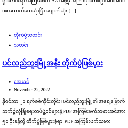
ရှင်းလင်းရာ အကြမ်းဖက် AA အဖွဲ့မှ အကြီးပိုင်းတစ်ဦးအပါအဝင်
၁၈ ယောက်သေဆုံးပြီး ပျောက်ဆုံး […]
တိုက်ပွဲသတင်း
သတင်း
ပင်လည်ဘူးမြို့အနီး တိုက်ပွဲဖြစ်ပွား
အေးခင်
November 22, 2022
နိုဝင်ဘာ ၂၁ ရက်စစ်ကိုင်းတိုင်း၊ ပင်လည်ဘူးမြို့၏ အရှေ့မြောက်
ဘက်၌လုံခြုံရေးတပ်ဖွဲ့ဝင်များနဲ့ PDF အကြမ်းဖက်သမားအင်အား
၅၀ ဦးခန့်တို့ တိုက်ပွဲဖြစ်ပွားခဲ့ရာ–PDF အကြမ်းဖက်သမား