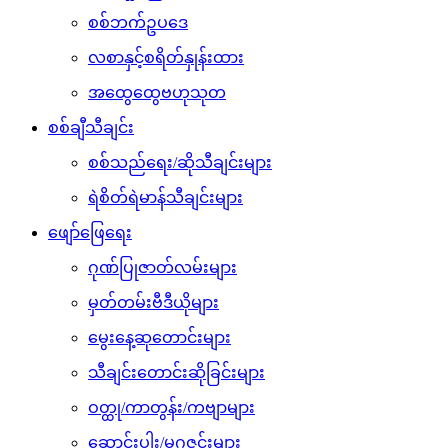
စစ်ဘက်ဥပဒေ
လစာနှင့်စရိတ်နှုန်းထား
အထွေထွေဗဟုသုတ
စစ်ချီသီချင်း
စစ်သည်ရေး/ဆိုသီချင်းများ
ရဲစိတ်ရဲမာန်သီချင်းများ
ဖျော်ဖြေရေး
ဂုဏ်ပြုဇာတ်လမ်းများ
မှတ်တမ်းဗီဒီယိုများ
မွေးနေ့ဆုတောင်းများ
သီချင်းတောင်းဆိုခြင်းများ
ဝတ္ထု/ကာတွန်း/ကဗျာများ
ဆောင်းပါး/မဂ္ဂဇင်းများ