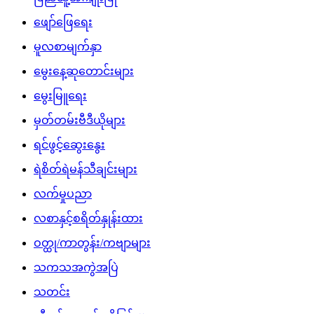
ဖျော်ဖြေရေး
မူလစာမျက်နှာ
မွေးနေ့ဆုတောင်းများ
မွေးမြူရေး
မှတ်တမ်းဗီဒီယိုများ
ရင်ဖွင့်ဆွေးနွေး
ရဲစိတ်ရဲမန်သီချင်းများ
လက်မှုပညာ
လစာနှင့်စရိတ်နှုန်းထား
ဝတ္ထု/ကာတွန်း/ကဗျာများ
သကသအကွဲအပြဲ
သတင်း