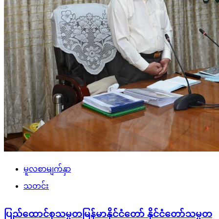
မူလစာမျက်နှာ
သတင်း
ပြည်ထောင်စုသမ္မတမြန်မာနိုင်ငံတော် နိုင်ငံတော်သမ္မတ