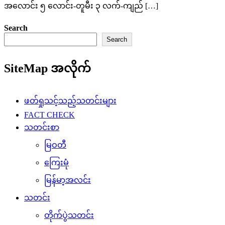
အလောင်း ၅ လောင်း-တူမီး ၃ လက်-ကျည် […]
Search
Search
SiteMap အလိုက်
ဖတ်ရှုသင့်သည့်သတင်းများ
FACT CHECK
သတင်းစာ
မြဝတီ
ကြေးမုံ
မြန်မာ့အလင်း
သတင်း
တိုက်ပွဲသတင်း