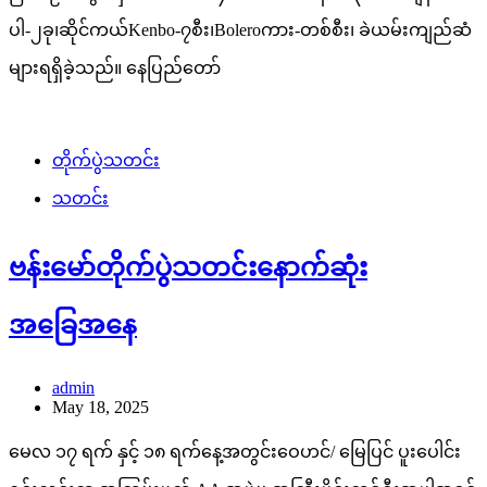
ပါ-၂ခု၊ဆိုင်ကယ်Kenbo-၇စီး၊Boleroကား-တစ်စီး၊ ခဲယမ်းကျည်ဆံ
များရရှိခဲ့သည်။ နေပြည်တော်
တိုက်ပွဲသတင်း
သတင်း
ဗန်းမော်တိုက်ပွဲသတင်းနောက်ဆုံး
အခြေအနေ
admin
May 18, 2025
မေလ ၁၇ ရက် နှင့် ၁၈ ရက်နေ့အတွင်းဝေဟင်/ မြေပြင် ပူးပေါင်း