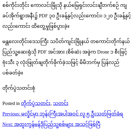
စစ်ကိုင်းတိုင်း ကောလင်းမြိုသို နယ်မြေရှင်းလင်းချီတက်စဉ် ကျ
ခပ်အိုက်ရွာအနီး၌ PDF ၃၀ ဦးခန့်နှင့်လည်းကောင်း၊ ၁၂၀ ဦးခန့်နှင့်
လည်းကောင်း ထိတွေ့မှုဖြစ်ပွားခဲ့။
မန္တလေးတိုင်းဒေသကြီး သပိတ်ကျင်းမြိုနယ် တကောင်းတိုက်နယ်
ပြည်သူ့ဆေးရုံသို PDF အင်အား (စိစ်ဆဲ) အဖွဲက Drone ၁ စီးဖြင့်
ဗုံးသီး ၃ လုံးဖြုတ်ချတိုက်ခိုက်ခဲ့သဖြင့် မိမိဘက်မှ ပြန်လည်
ပစ်ခတ်ခဲ့။
တိုက်ပွဲသတင်းစုံ
Posted in
တိုက်ပွဲသတင်း
,
သတင်း
Post
Previous:
မလှိုင်မှာ ဘုန်းကြီးအပါအဝင် လူ ၅ ဦးသတ်ဖြတ်ခံရ
navigation
Next:
အထူးကွန်မန်ဒိုပြည်သူ့စစ်များ အသင့်ဖြစ်ပြီ