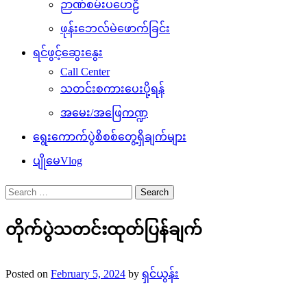
ဉာဏ်စမ်းပဟေဠိ
ဖုန်းဘေလ်မဲဖောက်ခြင်း
ရင်ဖွင့်ဆွေးနွေး
Call Center
သတင်းစကားပေးပို့ရန်
အမေး/အဖြေကဏ္ဍ
ရွေးကောက်ပွဲစိစစ်တွေ့ရှိချက်များ
ပျိုမေVlog
Search
for:
တိုက်ပွဲသတင်းထုတ်ပြန်ချက်
Posted on
February 5, 2024
by
ရှင်ယွန်း