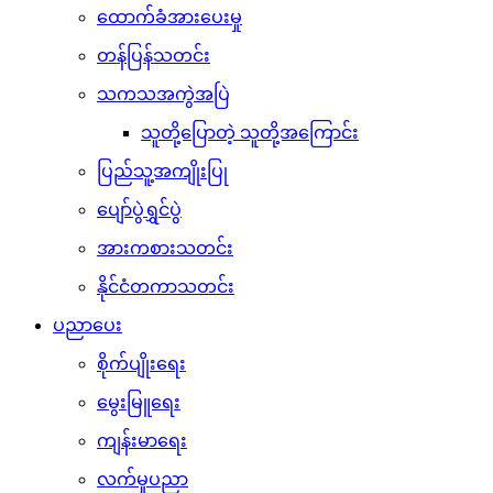
ထောက်ခံအားပေးမှု
တန်ပြန်သတင်း
သကသအကွဲအပြဲ
သူတို့ပြောတဲ့ သူတို့အကြောင်း
ပြည်သူ့အကျိုးပြု
ပျော်ပွဲရွှင်ပွဲ
အားကစားသတင်း
နိုင်ငံတကာသတင်း
ပညာပေး
စိုက်ပျိုးရေး
မွေးမြူရေး
ကျန်းမာရေး
လက်မှုပညာ