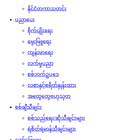
နိုင်ငံတကာသတင်း
ပညာပေး
စိုက်ပျိုးရေး
မွေးမြူရေး
ကျန်းမာရေး
လက်မှုပညာ
စစ်ဘက်ဥပဒေ
လစာနှင့်စရိတ်နှုန်းထား
အထွေထွေဗဟုသုတ
စစ်ချီသီချင်း
စစ်သည်ရေး/ဆိုသီချင်းများ
ရဲစိတ်ရဲမာန်သီချင်းများ
ဖျော်ဖြေရေး