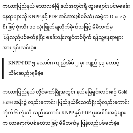
ကယားပြည်နယ် ဘောလခဲမြိုနယ်အတွင်းရှိ ထူးချောင်းပင်မစခန်း
နေရာများသို KNPP နှင့် PDF အင်အား(စိစစ်ဆဲ) အဖွဲက Drone ၃
စီးဖြင့် ဗုံးသီး ၁၀ လုံးဖြုတ်ချတိုက်ခိုက်သဖြင့် မိမိဘက်မှ
ပြန်လည်ပစ်ခတ်ခဲ့ပြီး စခန်းဝန်းကျင်တစ်ဝိုက် ရန်သူ့နေရာများ
အား ရှင်းလင်းခဲ့။
KNPP/PDF ၅ လောင်း၊ ကျည်အိမ် ၂ ခု၊ ကျည် ၄၃ တောင့်
သိမ်းဆည်းရမိခဲ့။
ကယားပြည်နယ် လွိင်ကော်မြိုအတွင်း နယ်မြေရှင်းလင်းစဉ် Gold
Hotel အနီး၌ လည်းကောင်း၊ ပြည်နယ်မီးသတ်ရုံးသိုလည်းကောင်း၊
တိုက် ၆ လုံးသို လည်းကောင်း KNPP နှင့် PDF ပူးပေါင်းအဖွဲများ
က လာရောက်ပစ်ခတ်သဖြင့် မိမိဘက်မှ ပြန်လည်ပစ်ခတ်ခဲ့။