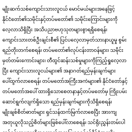
မျိုးဆက်သစ်ကျောင်းသားလူငယ် မောင်မယ်များအနေဖြင့်
နိုင်ငံတော်၏သမိုင်းနှင့်တပ်မတော်၏ သမိုင်းကြောင်းများကို
လေ့လာသိရှိပြီး အသိပညာဗဟုသုတများစွာရရှိစေရန်၊
ကျောင်းသားတစ်ဦးချင်းစီ၏ ပြင်ပလေ့လာမှတ်သားနာယူမှု စွမ်း
ရည်တိုးတက်စေရန်၊ တပ်မတော်၏လုပ်ငန်းတာဝန်များ၊ သမိုင်း
မှတ်တမ်းကောင်းများ၊ တီထွင်ဆန်းသစ်မှုများကိုကြည့်ရှုလေ့လာ
ပြီး ကျောင်းသားလူငယ်များ၏ အနာဂတ်ရည်မှန်းချက်များ
ပေါ်ထွက်လာစေရန်၊ တပ်မတော်အကြီးအကဲများ၏ နိုင်ငံတော်နှင့်
တပ်မတော်အပေါ် ထားရှိသောစေတနာနှင့်တပ်မတော်မှ ကြိုးပမ်း
ဆောင်ရွက်လျက်ရှိသော ရည်မှန်းချက်များကိုသိရှိစေရန်၊
မျိုးချစ်စိတ်ဓာတ်များ ရှင်သန်ထက်မြက်လာစေပြီး အားကျ
အတုယူလိုသည့်စိတ်များဖြစ်ပေါ်လာစေရန်၊ သင်ရိုးညွှန်းတမ်းပါ