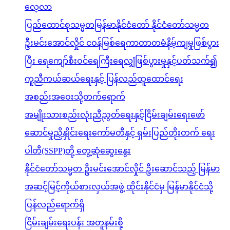
လေ့လာ
ပြည်ထောင်စုသမ္မတမြန်မာနိုင်ငံတော် နိုင်ငံတော်သမ္မတ
ဦးမင်းအောင်လှိုင် ငဝန်မြစ်ရေကာတာတမံနိမ့်ကျမှုဖြစ်ပွား
ပြီး ရေကျော်စီးဝင်ရေကြီးရေလျှံဖြစ်ပွားမှုနှင့်ပတ်သက်၍
ကူညီကယ်ဆယ်ရေးနှင့် ပြန်လည်ထူထောင်ရေး
အစည်းအဝေးသို့တက်ရောက်
အမျိုးသားစည်းလုံးညီညွတ်ရေးနှင့်ငြိမ်းချမ်းရေးဖော်
ဆောင်မှုညှိနှိုင်းရေးကော်မတီနှင့် ရှမ်းပြည်တိုးတက် ရေး
ပါတီ(SSPP)တို့ တွေ့ဆုံဆွေးနွေး
နိုင်ငံတော်သမ္မတ ဦးမင်းအောင်လှိုင် ဦးဆောင်သည့် မြန်မာ
အဆင့်မြင့်ကိုယ်စားလှယ်အဖွဲ့ ထိုင်းနိုင်ငံမှ မြန်မာနိုင်ငံသို့
ပြန်လည်ရောက်ရှိ
ငြိမ်းချမ်းရေးပန်း အတူနမ်းစို့