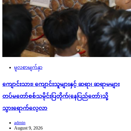
မူလစာမျက်နှာ
ကျောင်းသား၊ ကျောင်းသူများနှင့် ဆရာ၊ ဆရာမများ
တပ်မတော်စစ်သမိုင်းပြတိုက်(နေပြည်တော်)သို့
သွားရောက်လေ့လာ
admin
August 9, 2026