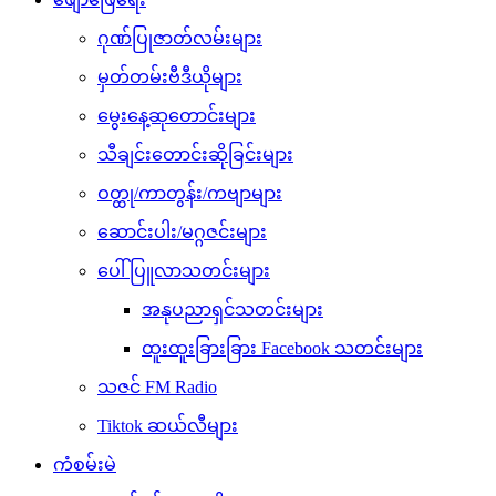
ဂုဏ်ပြုဇာတ်လမ်းများ
မှတ်တမ်းဗီဒီယိုများ
မွေးနေ့ဆုတောင်းများ
သီချင်းတောင်းဆိုခြင်းများ
ဝတ္ထု/ကာတွန်း/ကဗျာများ
ဆောင်းပါး/မဂ္ဂဇင်းများ
ပေါ်ပြူလာသတင်းများ
အနုပညာရှင်သတင်းများ
ထူးထူးခြားခြား Facebook သတင်းများ
သဇင် FM Radio
Tiktok ဆယ်လီများ
ကံစမ်းမဲ