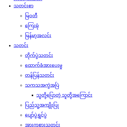
သတင်းစာ
မြဝတီ
ကြေးမုံ
မြန်မာ့အလင်း
သတင်း
တိုက်ပွဲသတင်း
ထောက်ခံအားပေးမှု
တန်ပြန်သတင်း
သကသအကွဲအပြဲ
သူတို့ပြောတဲ့ သူတို့အကြောင်း
ပြည်သူ့အကျိုးပြု
ပျော်ပွဲရွှင်ပွဲ
အားကစားသတင်း