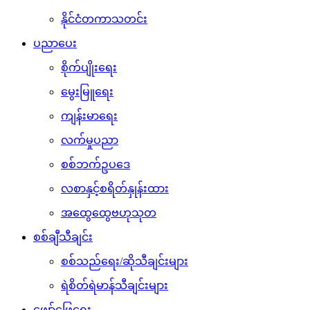
နိုင်ငံတကာသတင်း
ပညာပေး
စိုက်ပျိုးရေး
မွေးမြူရေး
ကျန်းမာရေး
လက်မှုပညာ
စစ်ဘက်ဥပဒေ
လစာနှင့်စရိတ်နှုန်းထား
အထွေထွေဗဟုသုတ
စစ်ချီသီချင်း
စစ်သည်ရေး/ဆိုသီချင်းများ
ရဲစိတ်ရဲမာန်သီချင်းများ
ဖျော်ဖြေရေး