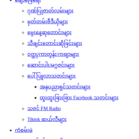
ဂုဏ်ပြုဇာတ်လမ်းများ
မှတ်တမ်းဗီဒီယိုများ
မွေးနေ့ဆုတောင်းများ
သီချင်းတောင်းဆိုခြင်းများ
ဝတ္ထု/ကာတွန်း/ကဗျာများ
ဆောင်းပါး/မဂ္ဂဇင်းများ
ပေါ်ပြူလာသတင်းများ
အနုပညာရှင်သတင်းများ
ထူးထူးခြားခြား Facebook သတင်းများ
သဇင် FM Radio
Tiktok ဆယ်လီများ
ကံစမ်းမဲ