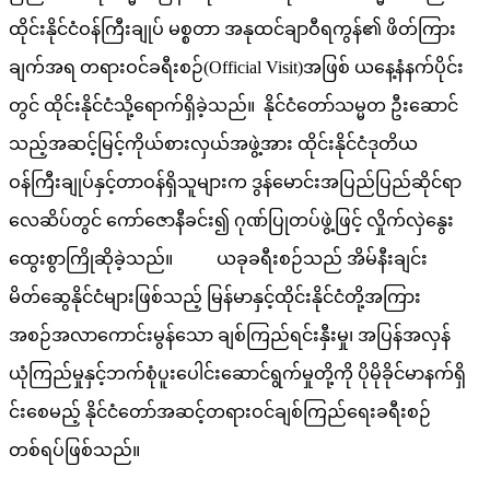
ထိုင်းနိုင်ငံဝန်ကြီးချုပ် မစ္စတာ အနုထင်ချာဝီရကွန်၏ ဖိတ်ကြား
ချက်အရ တရားဝင်ခရီးစဉ်(Official Visit)အဖြစ် ယနေ့နံနက်ပိုင်း
တွင် ထိုင်းနိုင်ငံသို့ရောက်ရှိခဲ့သည်။ နိုင်ငံတော်သမ္မတ ဦးဆောင်
သည့်အဆင့်မြင့်ကိုယ်စားလှယ်အဖွဲ့အား ထိုင်းနိုင်ငံဒုတိယ
ဝန်ကြီးချုပ်နှင့်တာဝန်ရှိသူများက ဒွန်မောင်းအပြည်ပြည်ဆိုင်ရာ
လေဆိပ်တွင် ကော်ဇောနီခင်း၍ ဂုဏ်ပြုတပ်ဖွဲ့ဖြင့် လှိုက်လှဲနွေး
ထွေးစွာကြိုဆိုခဲ့သည်။ ယခုခရီးစဉ်သည် အိမ်နီးချင်း
မိတ်ဆွေနိုင်ငံများဖြစ်သည့် မြန်မာနှင့်ထိုင်းနိုင်ငံတို့အကြား
အစဉ်အလာကောင်းမွန်သော ချစ်ကြည်ရင်းနှီးမှု၊ အပြန်အလှန်
ယုံကြည်မှုနှင့်ဘက်စုံပူးပေါင်းဆောင်ရွက်မှုတို့ကို ပိုမိုခိုင်မာနက်ရှိ
င်းစေမည့် နိုင်ငံတော်အဆင့်တရားဝင်ချစ်ကြည်ရေးခရီးစဉ်
တစ်ရပ်ဖြစ်သည်။