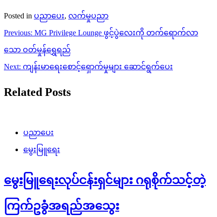
Posted in
ပညာပေး
,
လက်မှုပညာ
Post
Previous:
MG Privilege Lounge ဖွင့်ပွဲလေးကို တက်ရောက်လာ
navigation
သော ဝတ်မှုန်ရွှေရည်
Next:
ကျန်းမာရေးစောင့်ရှောက်မှုများ ဆောင်ရွက်ပေး
Related Posts
ပညာပေး
မွေးမြူရေး
မွေးမြူရေးလုပ်ငန်းရှင်များ ဂရုစိုက်သင့်တဲ့
ကြက်ဥခွံအရည်အသွေး