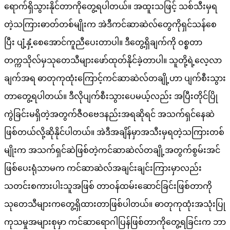
ရောက်ရှိသွားနိုင်တာကိုတွေ့ရပါတယ်။ အထူးသဖြင့် သစ်သီးမှရ
တဲ့သကြားဓာတ်တစ်မျိုးက အဲဒီကင်ဆာဆဲလ်တွေကိုရှင်သန်စေ
ပြီး ပျံ့နှံ့စေအောင်ကူညီပေးတာပါ။ ဒီတွေ့ရှိချက်ကို ဝစ္စတာ
တက္ကသိုလ်မှသုတေသီများဖော်ထုတ်နိုင်ခဲ့တာပါ။ သူတို့ရဲ့လေ့လာ
ချက်အရ ဓာတုကုထုံးကြောင့်ကင်ဆာဆဲလ်တချို့ဟာ ပျက်စီးသွား
တာတွေ့ရပါတယ်။ ဒီလိုပျက်စီးသွားပေမယ့်လည်း အပြီးတိုင်ပြို
ကွဲခြင်းမရှိတဲ့အတွက်ဇီဝဗေဒနည်းအရဆိုရင် အသက်ရှင်နေဆဲ
ဖြစ်တယ်လို့ဆိုနိုင်ပါတယ်။ အဲဒီအချိန်မှာအသီးမှရတဲ့သကြားတစ်
မျိုးက အသက်ရှင်ဆဲဖြစ်တဲ့ကင်ဆာဆဲလ်တချို့အတွက်စွမ်းအင်
ဖြစ်ပေးရုံသာမက ကင်ဆာဆဲလ်အချင်းချင်းကြားမှာလည်း
သတင်းစကားပါးသူအဖြစ် တာဝန်ထမ်းဆောင်ခြင်းဖြစ်တာကို
သုတေသီများကတွေ့ရှိထားတာဖြစ်ပါတယ်။ ဓာတုကုထုံးအသုံးပြု
ကုသမှုအများစုမှာ ကင်ဆာရောဂါပြန်ဖြစ်တာကိုတွေ့ရခြင်းက ဘာ