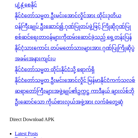
ပျံ့နှံ့စေနိုင်
နိုင်ငံတော်သမ္မတ ဦးမင်းအောင်လှိုင်အား ထိုင်းဒုတိယ
ဝန်ကြီးချုပ် ဦးဆောင်၍ ဂုဏ်ပြုတပ်ဖွဲ့ဖြင့် ကြိုဆိုဂုဏ်ပြု
စစ်ဆင်ရေးတာဝန်များကိုထမ်းဆောင်ခဲ့သည့် ရှေ့တန်းပြန်
နိုင်ငံ့သားကောင်း တပ်မတော်သားများအား ဂုဏ်ပြုကြိုဆိုပွဲ
အခမ်းအနားကျင်းပ
နိုင်ငံတော်သမ္မတ ထိုင်းနိုင်ငံသို့ ရောက်ရှိ
နိုင်ငံတော်သမ္မတ ဦးမင်းအောင်လှိုင် မြန်မာနိုင်ငံကက်သလစ်
ဆရာတော်ကြီးများအဖွဲ့ချုပ်၏ဥက္ကဋ္ဌ ကာဒီနယ် ချားလ်စ်ဘို
ဦးဆောင်သော ကိုယ်စားလှယ်အဖွဲ့အား လက်ခံတွေ့ဆုံ
Direct Download APK
Latest Posts