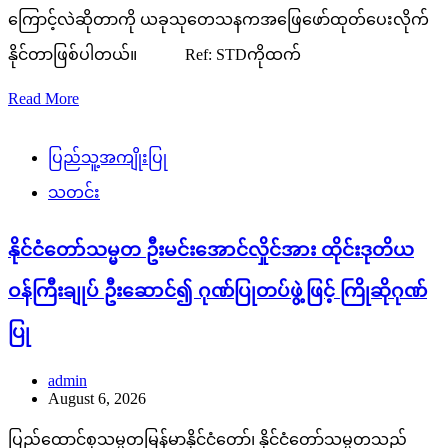
ကြောင့်လဲဆိုတာကို ယခုသုတေသနကအဖြေဖော်ထုတ်ပေးလိုက်
နိုင်တာဖြစ်ပါတယ်။ Ref: STDကိုထက်
Read More
ပြည်သူ့အကျိုးပြု
သတင်း
နိုင်ငံတော်သမ္မတ ဦးမင်းအောင်လှိုင်အား ထိုင်းဒုတိယ
ဝန်ကြီးချုပ် ဦးဆောင်၍ ဂုဏ်ပြုတပ်ဖွဲ့ဖြင့် ကြိုဆိုဂုဏ်
ပြု
admin
August 6, 2026
ပြည်ထောင်စုသမ္မတမြန်မာနိုင်ငံတော်၊ နိုင်ငံတော်သမ္မတသည်