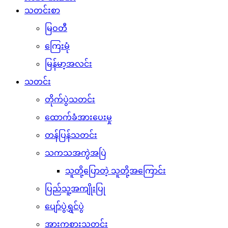
သတင်းစာ
မြဝတီ
ကြေးမုံ
မြန်မာ့အလင်း
သတင်း
တိုက်ပွဲသတင်း
ထောက်ခံအားပေးမှု
တန်ပြန်သတင်း
သကသအကွဲအပြဲ
သူတို့ပြောတဲ့ သူတို့အကြောင်း
ပြည်သူ့အကျိုးပြု
ပျော်ပွဲရွှင်ပွဲ
အားကစားသတင်း