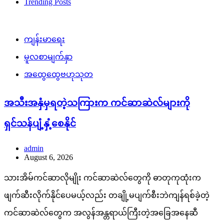
Trending Posts
ကျန်းမာရေး
မူလစာမျက်နှာ
အထွေထွေဗဟုသုတ
အသီးအနှံမှရတဲ့သကြားက ကင်ဆာဆဲလ်များကို
ရှင်သန်ပျံ့နှံ့စေနိုင်
admin
August 6, 2026
သားအိမ်ကင်ဆာလိုမျိုး ကင်ဆာဆဲလ်တွေကို ဓာတုကုထုံးက
ဖျက်ဆီးလိုက်နိုင်ပေမယ့်လည်း တချို့မပျက်စီးဘဲကျန်ရစ်ခဲ့တဲ့
ကင်ဆာဆဲလ်တွေက အလွန်အန္တရာယ်ကြီးတဲ့အခြေအနေဆီ