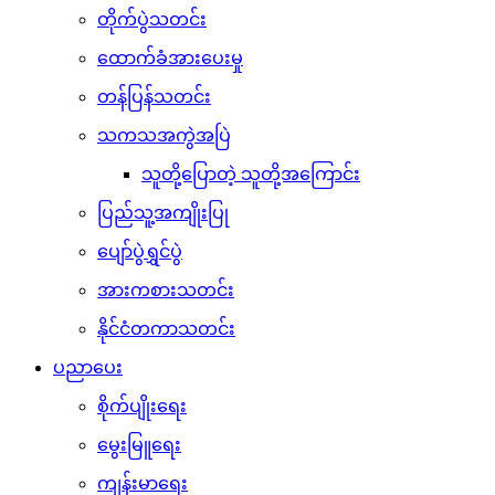
တိုက်ပွဲသတင်း
ထောက်ခံအားပေးမှု
တန်ပြန်သတင်း
သကသအကွဲအပြဲ
သူတို့ပြောတဲ့ သူတို့အကြောင်း
ပြည်သူ့အကျိုးပြု
ပျော်ပွဲရွှင်ပွဲ
အားကစားသတင်း
နိုင်ငံတကာသတင်း
ပညာပေး
စိုက်ပျိုးရေး
မွေးမြူရေး
ကျန်းမာရေး