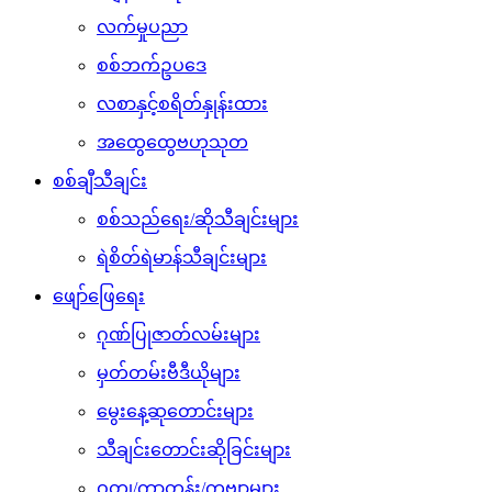
လက်မှုပညာ
စစ်ဘက်ဥပဒေ
လစာနှင့်စရိတ်နှုန်းထား
အထွေထွေဗဟုသုတ
စစ်ချီသီချင်း
စစ်သည်ရေး/ဆိုသီချင်းများ
ရဲစိတ်ရဲမာန်သီချင်းများ
ဖျော်ဖြေရေး
ဂုဏ်ပြုဇာတ်လမ်းများ
မှတ်တမ်းဗီဒီယိုများ
မွေးနေ့ဆုတောင်းများ
သီချင်းတောင်းဆိုခြင်းများ
ဝတ္ထု/ကာတွန်း/ကဗျာများ