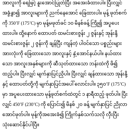
အာလူးကို ရေဖြင့် နူးအောင်ပြုတ်ပြီး အအေးခံထားပါ။ ပြီးလျှင်
အခွံနွှာ၍ အာလူးများကို ညက်နေအောင် ခြေထားပါ။ မုန့် ဖုတ်စက်
ကို 350’F (175’C) မှာ မုန့်မဖုတ်ခင် ၁၀ မိနစ်ခန့် ကြို၍ အပူပေး
ထားပါ။ ထို့နောက် ထောပတ် ထမင်းစားဇွန်း ၂ ဇွန်းနှင့် အုန်းနို့
ထမင်းစားဇွန်း ၂ ဇွန်းကို ချန်ပြီး ကျန်တဲ့ ပါ၀င်သော ပစ္စည်းများ
အားလုံးကို ခြေထားသော အာလူးနှင့် နှံ့အောင်နယ်ပါ။ နယ်ထား
သော အာလူးအနှစ်များကို ဆီသုတ်ထားသော ဘန်းထဲကို ဖိ၍
ထည့်ပါ။ ပြီးလျှင် မျက်နှာပြင်ညှိပါ။ ပြီးလျှင် ချန်ထားသော အုန်းနို့
နှင့် ထောပတ်တို့ကို မျက်နှာပြင်အပေါ် လောင်းပါ။ ၃၅၀’F (175’C)
မှာ အပူပေးထားသော မုန့်ဖုတ်စက်ထဲတွင် ၁ နာရီထည့် ဖုတ်ပါ။ ပြီး
လျှင် 450’F (230’C) ကို ပြောင်း၍ မိနစ် ၂၀ ခန့် မျက်နှာပြင် ညိုလာ
အောင်ဖုတ်ပါ။ မုန့်ကိုအအေးခံ၍ ကြိုက်နှစ်သက်သလို လှီးပြီး
သုံးဆောင်နိုင်ပါပြီ။