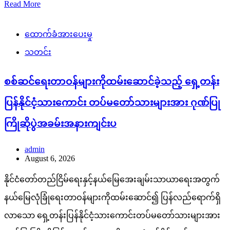
Read More
ထောက်ခံအားပေးမှု
သတင်း
စစ်ဆင်ရေးတာဝန်များကိုထမ်းဆောင်ခဲ့သည့် ရှေ့တန်း
ပြန်နိုင်ငံ့သားကောင်း တပ်မတော်သားများအား ဂုဏ်ပြု
ကြိုဆိုပွဲအခမ်းအနားကျင်းပ
admin
August 6, 2026
နိုင်ငံတော်တည်ငြိမ်ရေးနှင့်နယ်မြေအေးချမ်းသာယာရေးအတွက်
နယ်မြေလုံခြုံရေးတာဝန်များကိုထမ်းဆောင်၍ ပြန်လည်ရောက်ရှိ
လာသော ရှေ့တန်းပြန်နိုင်ငံ့သားကောင်းတပ်မတော်သားများအား