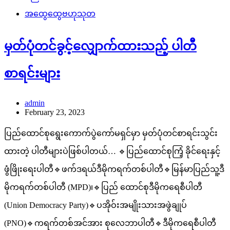
အထွေထွေဗဟုသုတ
မှတ်ပုံတင်ခွင့်လျှောက်ထားသည့် ပါတီ
စာရင်းများ
admin
February 23, 2023
ပြည်ထောင်စုရွေးကောက်ပွဲကော်မရှင်မှာ မှတ်ပုံတင်စာရင်းသွင်း
ထားတဲ့ ပါတီများပဲဖြစ်ပါတယ်… 🔹ပြည်ထောင်စုကြံ့ ခိုင်ရေးနှင့်
ဖွံဖြိုးရေးပါတီ🔹ဖက်ဒရယ်ဒီမိုကရက်တစ်ပါတီ🔹မြန်မာပြည်သူ့ဒီ
မိုကရက်တစ်ပါတီ (MPD)၊🔹ပြည် ထောင်စုဒီမိုကရေစီပါတီ
(Union Democracy Party)🔹ပအိုဝ်းအမျိုးသားအဖွဲချုပ်
(PNO)🔹ကရက်တစ်အင်အား စုလေဘာပါတီ🔹ဒီမိုကရေစီပါတီ