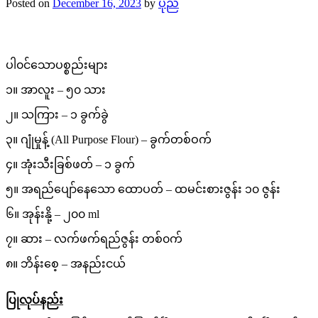
Posted on
December 16, 2023
by
ပုည
ပါ၀င်သောပစ္စည်းများ
၁။ အာလူး – ၅၀ သား
၂။ သကြား – ၁ ခွက်ခွဲ
၃။ ဂျုံမှုန့် (All Purpose Flour) – ခွက်တစ်ဝက်
၄။ အုံးသီးခြစ်ဖတ် – ၁ ခွက်
၅။ အရည်ပျော်နေသော ထောပတ် – ထမင်းစားဇွန်း ၁၀ ဇွန်း
၆။ အုန်းနို့ – ၂၀၀ ml
၇။ ဆား – လက်ဖက်ရည်ဇွန်း တစ်၀က်
၈။ ဘိန်းစေ့ – အနည်းငယ်
ပြုလုပ်နည်း