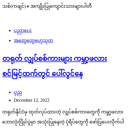
သစ်(ကချင်)🔹အကျိုးပြုကျောင်းသားများပါတီ
ပညာပေး
အထွေထွေဗဟုသုတ
တရုတ် လျှပ်စစ်ကားများ ကမ္ဘာ့ဖလား
စင်မြင့်ထက်တွင် ပေါ်လွင်နေ
ပုည
December 12, 2022
တရုတ်နိုင်ငံမှ ထုတ်လုပ်ထားတဲ့ လျှပ်စစ်ကားတွေကို ကမ္ဘာ့ဖလား
ဘောလုံးပြိုင်ပွဲမှာ အသုံးပြုနေတဲ့ ပုံရိပ်တွေကို ဖော်ပြပေးလိုက်ပါ