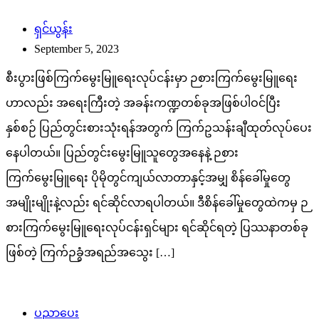
ရှင်ယွန်း
September 5, 2023
စီးပွားဖြစ်ကြက်မွေးမြူရေးလုပ်ငန်းမှာ ဉစားကြက်မွေးမြူရေး
ဟာလည်း အရေးကြီးတဲ့ အခန်းကဏ္ဍတစ်ခုအဖြစ်ပါဝင်ပြီး
နှစ်စဉ် ပြည်တွင်းစားသုံးရန်အတွက် ကြက်ဥသန်းချီထုတ်လုပ်ပေး
နေပါတယ်။ ပြည်တွင်းမွေးမြူသူတွေအနေနဲ့ ဉစား
ကြက်မွေးမြူရေး ပိုမိုတွင်ကျယ်လာတာနှင့်အမျှ စိန်ခေါ်မှုတွေ
အမျိုးမျိုးနဲ့လည်း ရင်ဆိုင်လာရပါတယ်။ ဒီစိန်ခေါ်မှုတွေထဲကမှ ဉ
စားကြက်မွေးမြူရေးလုပ်ငန်းရှင်များ ရင်ဆိုင်ရတဲ့ ပြဿနာတစ်ခု
ဖြစ်တဲ့ ကြက်ဉခွံအရည်အသွေး […]
ပညာပေး