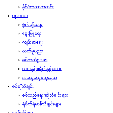
နိုင်ငံတကာသတင်း
ပညာပေး
စိုက်ပျိုးရေး
မွေးမြူရေး
ကျန်းမာရေး
လက်မှုပညာ
စစ်ဘက်ဥပဒေ
လစာနှင့်စရိတ်နှုန်းထား
အထွေထွေဗဟုသုတ
စစ်ချီသီချင်း
စစ်သည်ရေး/ဆိုသီချင်းများ
ရဲစိတ်ရဲမာန်သီချင်းများ
ဖျော်ဖြေရေး