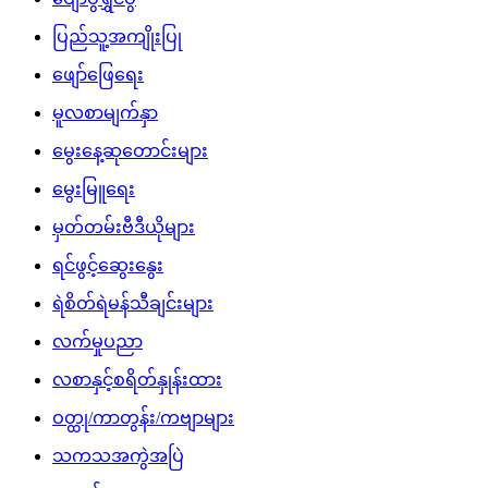
ပြည်သူ့အကျိုးပြု
ဖျော်ဖြေရေး
မူလစာမျက်နှာ
မွေးနေ့ဆုတောင်းများ
မွေးမြူရေး
မှတ်တမ်းဗီဒီယိုများ
ရင်ဖွင့်ဆွေးနွေး
ရဲစိတ်ရဲမန်သီချင်းများ
လက်မှုပညာ
လစာနှင့်စရိတ်နှုန်းထား
ဝတ္ထု/ကာတွန်း/ကဗျာများ
သကသအကွဲအပြဲ