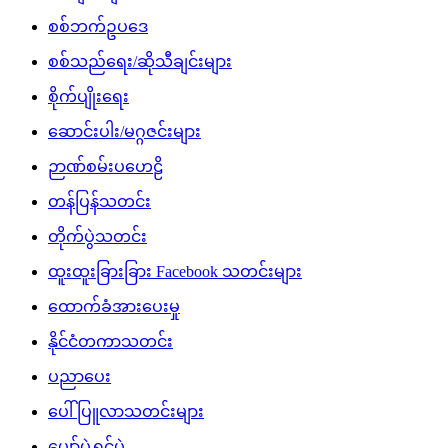
စစ်ဘက်ဥပဒေ
စစ်သည်ရေး/ဆိုသီချင်းများ
စိုက်ပျိုးရေး
ဆောင်းပါး/မဂ္ဂဇင်းများ
ဉာဏ်စမ်းပဟေဠိ
တန်ပြန်သတင်း
တိုက်ပွဲသတင်း
ထူးထူးခြားခြား Facebook သတင်းများ
ထောက်ခံအားပေးမှု
နိုင်ငံတကာသတင်း
ပညာပေး
ပေါ်ပြူလာသတင်းများ
ပျော်ပွဲရွှင်ပွဲ