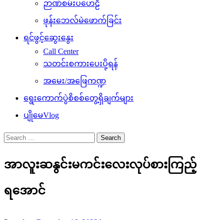
ဉာဏ်စမ်းပဟေဠိ
ဖုန်းဘေလ်မဲဖောက်ခြင်း
ရင်ဖွင့်ဆွေးနွေး
Call Center
သတင်းစကားပေးပို့ရန်
အမေး/အဖြေကဏ္ဍ
ရွေးကောက်ပွဲစိစစ်တွေ့ရှိချက်များ
ပျိုမေVlog
Search
for:
အာလူးဆနွင်းမကင်းလေးလုပ်စားကြည့်
ရအောင်