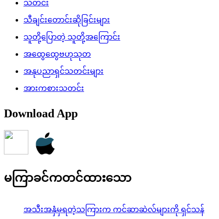
သတင်း
သီချင်းတောင်းဆိုခြင်းများ
သူတို့ပြောတဲ့ သူတို့အကြောင်း
အထွေထွေဗဟုသုတ
အနုပညာရှင်သတင်းများ
အားကစားသတင်း
Download App
မကြာခင်ကတင်ထားသော
အသီးအနှံမှရတဲ့သကြားက ကင်ဆာဆဲလ်များကို ရှင်သန်