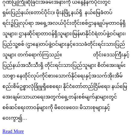
ဂုဏ်ပြုကြိုဆိုခြင်းအခမ်းအနားကို ယနေ့နံနက်ပိုင်းတွင်
ရှမ်းပြည်နယ်(တောင်ပိုင်း)၊ မိုးနဲမြို့နယ်ရှိ နယ်မြေခံတပ်
ရင်း၌ပြုလုပ်ရာ အရှေ့အလယ်ပိုင်းတိုင်းစစ်ဌာနချုပ်မှတာဝန်ရှိ
သူများ၊ ဌာနဆိုင်ရာတာဝန်ရှိသူများ၊မြန်မာနိုင်ငံရဲတပ်ဖွဲ့ဝင်များ၊
ပြည်သူ့စစ် (ဌာနေ)တပ်ဖွဲ့ဝင်များနှင့်ဒေသခံတိုင်းရင်းသားပြည်
သူများ တက်ရောက်ကြသည်။ တိုင်းဒေသကြီးနှင့်
ပြည်နယ်အသီးသီးရှိ တိုင်းရင်းသားပြည်သူများ စိတ်အေးချမ်း
သာစွာ နေထိုင်လုပ်ကိုင်စားသောက်နိုင်ရေးနှင့်အသက်အိုးအိမ်
စည်းစိမ်ဥစ္စာလုံခြုံမှုရှိစေရေး၊ နိုင်ငံတော်တည်ငြိမ်ရေး၊ နယ်မြေ
အေးချမ်းသာယာရေးအတွက်ရှေ့တန်းစစ်မျက်နှာများတွင်
စစ်ဆင်ရေးတာဝန်များကို မိဝေးဖဝေး၊ မိသားစုများနှင့်
ဝေးကွာ၍…
Read More