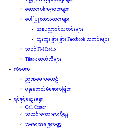
ဆောင်းပါး/မဂ္ဂဇင်းများ
ပေါ်ပြူလာသတင်းများ
အနုပညာရှင်သတင်းများ
ထူးထူးခြားခြား Facebook သတင်းများ
သဇင် FM Radio
Tiktok ဆယ်လီများ
ကံစမ်းမဲ
ဉာဏ်စမ်းပဟေဠိ
ဖုန်းဘေလ်မဲဖောက်ခြင်း
ရင်ဖွင့်ဆွေးနွေး
Call Center
သတင်းစကားပေးပို့ရန်
အမေး/အဖြေကဏ္ဍ