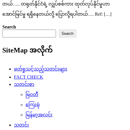
တယ်….. တရုတ်နိုင်ငံရဲ့ လျှပ်စစ်ကား ထုတ်လုပ်နိုင်မှုဟာ
အောင်မြင်မှု ရရှိနေတယ်လို့ ပြောလို့ရပါတယ်…. Ref: […]
Search
Search
SiteMap အလိုက်
ဖတ်ရှုသင့်သည့်သတင်းများ
FACT CHECK
သတင်းစာ
မြဝတီ
ကြေးမုံ
မြန်မာ့အလင်း
သတင်း