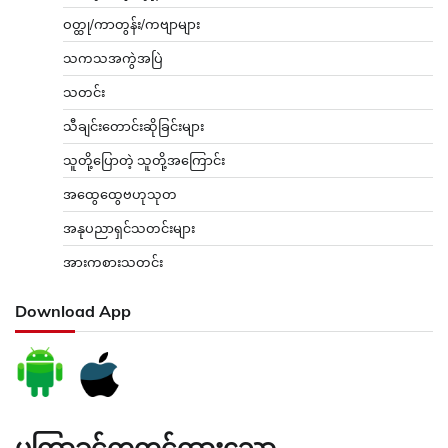
ဝတ္ထု/ကာတွန်း/ကဗျာများ
သကသအကွဲအပြဲ
သတင်း
သီချင်းတောင်းဆိုခြင်းများ
သူတို့ပြောတဲ့ သူတို့အကြောင်း
အထွေထွေဗဟုသုတ
အနုပညာရှင်သတင်းများ
အားကစားသတင်း
Download App
မကြာခင်ကတင်ထားသော