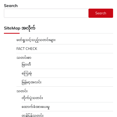
Search
Search
SiteMap အလိုက်
ဖတ်ရှုသင့်သည့်သတင်းများ
FACT CHECK
သတင်းစာ
မြဝတီ
ကြေးမုံ
မြန်မာ့အလင်း
သတင်း
တိုက်ပွဲသတင်း
ထောက်ခံအားပေးမှု
တန်ပြန်သတင်း