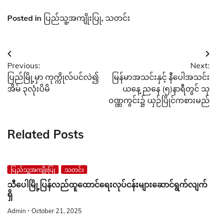
Posted in
ပြည်သူ့အကျိုးပြု
,
သတင်း
Post
Previous:
Next:
navigation
ပြည်မြို့မှာ ကုက္ကိုလ်ပင်လဲ၍
မြန်မာအသင်းနှင့် နီပေါအသင်း
အိမ် ၃လုံးပိမိ
ယနေ့ ညနေ (၅)နာရီတွင် သု
ဝဏ္ဏကွင်း၌ ယှဉ်ပြိုင်ကစားမည်
Related Posts
ပြည်သူ့အကျိုးပြု
သတင်း
သီပေါမြို့ပြန်လည်ထူထောင်ရေးလုပ်ငန်းများဆောင်ရွက်လျက်
ရှိ
Admin
October 21, 2025