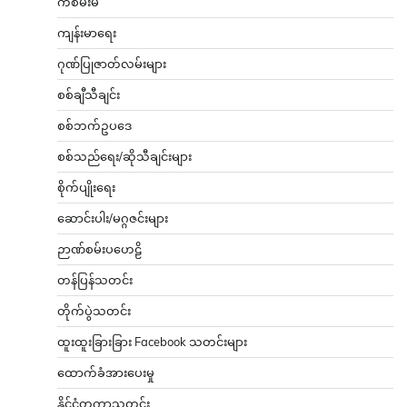
ကံစမ်းမဲ
ကျန်းမာရေး
ဂုဏ်ပြုဇာတ်လမ်းများ
စစ်ချီသီချင်း
စစ်ဘက်ဥပဒေ
စစ်သည်ရေး/ဆိုသီချင်းများ
စိုက်ပျိုးရေး
ဆောင်းပါး/မဂ္ဂဇင်းများ
ဉာဏ်စမ်းပဟေဠိ
တန်ပြန်သတင်း
တိုက်ပွဲသတင်း
ထူးထူးခြားခြား Facebook သတင်းများ
ထောက်ခံအားပေးမှု
နိုင်ငံတကာသတင်း