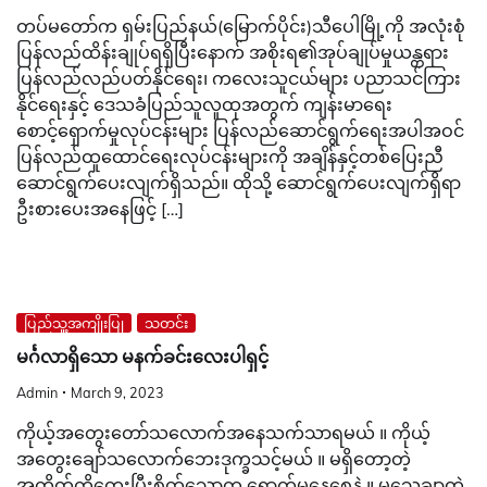
တပ်မတော်က ရှမ်းပြည်နယ်(မြောက်ပိုင်း)သီပေါမြို့ကို အလုံးစုံ
ပြန်လည်ထိန်းချုပ်ရရှိပြီးနောက် အစိုးရ၏အုပ်ချုပ်မှုယန္တရား
ပြန်လည်လည်ပတ်နိုင်ရေး၊ ကလေးသူငယ်များ ပညာသင်ကြား
နိုင်ရေးနှင့် ဒေသခံပြည်သူလူထုအတွက် ကျန်းမာရေး
စောင့်ရှောက်မှုလုပ်ငန်းများ ပြန်လည်ဆောင်ရွက်ရေးအပါအဝင်
ပြန်လည်ထူထောင်ရေးလုပ်ငန်းများကို အချိန်နှင့်တစ်ပြေးညီ
ဆောင်ရွက်ပေးလျက်ရှိသည်။ ထိုသို့ ဆောင်ရွက်ပေးလျက်ရှိရာ
ဦးစားပေးအနေဖြင့် […]
ပြည်သူ့အကျိုးပြု
သတင်း
မင်္ဂလာရှိသော မနက်ခင်းလေးပါရှင့်
Admin
March 9, 2023
ကိုယ့်အတွေးတော်သလောက်အနေသက်သာရမယ် ။ ကိုယ့်
အတွေးချော်သလောက်ဘေးဒုက္ခသင့်မယ် ။ မရှိတော့တဲ့
အတိတ်ကိုတွေးပြီးစိတ်သောက ရောက်မနေစေနဲ့ ။ မသေချာတဲ့