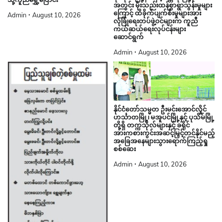
အတွင်း မိုးသည်းထန်စွာရွာသွန်းမှုများ
ကြောင့် ထိခိုက်ပျက်စီးမှုများအား
Admin
August 10, 2026
လုံခြုံရေးတပ်ဖွဲ့ဝင်များက ကူညီ
ကယ်ဆယ်ရေးလုပ်ငန်းများ
ဆောင်ရွက်
Admin
August 10, 2026
နိုင်ငံတော်သမ္မတ ဦးမင်းအောင်လှိုင်
ဟင်္သာတမြို့၊ မအူပင်မြို့နှင့် ပုသိမ်မြို့
တို့ရှိ တက္ကသိုလ်များနှင့် ခရိုင်
အားကစားကွင်းအဆင့်မြှင့်တင်နိုင်မည့်
အခြေအနေများသွားရောက်ကြည့်ရှု
စစ်ဆေး
Admin
August 10, 2026