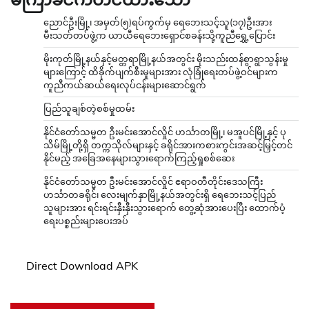
ညောင်ဦးမြို့၊ အမှတ်(၅)ရပ်ကွက်မှ ရေဘေးသင့်သူ(၁၇)ဦးအား
မီးသတ်တပ်ဖွဲ့က ယာယီရေဘေးရှောင်စခန်းသို့ကူညီရွှေ့ပြောင်း
မိုးကုတ်မြို့နယ်နှင့်မတ္တရာမြို့နယ်အတွင်း မိုးသည်းထန်စွာရွာသွန်းမှု
များကြောင့် ထိခိုက်ပျက်စီးမှုများအား လုံခြုံရေးတပ်ဖွဲ့ဝင်များက
ကူညီကယ်ဆယ်ရေးလုပ်ငန်းများဆောင်ရွက်
ပြည်သူချစ်တဲ့စစ်မှုထမ်း
နိုင်ငံတော်သမ္မတ ဦးမင်းအောင်လှိုင် ဟင်္သာတမြို့၊ မအူပင်မြို့နှင့် ပု
သိမ်မြို့တို့ရှိ တက္ကသိုလ်များနှင့် ခရိုင်အားကစားကွင်းအဆင့်မြှင့်တင်
နိုင်မည့် အခြေအနေများသွားရောက်ကြည့်ရှုစစ်ဆေး
နိုင်ငံတော်သမ္မတ ဦးမင်းအောင်လှိုင် ဧရာဝတီတိုင်းဒေသကြီး
ဟင်္သာတခရိုင်၊ လေးမျက်နှာမြို့နယ်အတွင်းရှိ ရေဘေးသင့်ပြည်
သူများအား ရင်းရင်းနှီးနှီးသွားရောက် တွေ့ဆုံအားပေးပြီး ထောက်ပံ့
ရေးပစ္စည်းများပေးအပ်
Direct Download APK