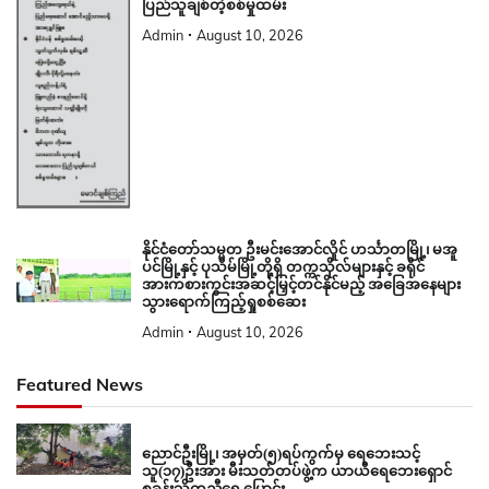
ပြည်သူချစ်တဲ့စစ်မှုထမ်း
Admin
August 10, 2026
နိုင်ငံတော်သမ္မတ ဦးမင်းအောင်လှိုင် ဟင်္သာတမြို့၊ မအူ
ပင်မြို့နှင့် ပုသိမ်မြို့တို့ရှိ တက္ကသိုလ်များနှင့် ခရိုင်
အားကစားကွင်းအဆင့်မြှင့်တင်နိုင်မည့် အခြေအနေများ
သွားရောက်ကြည့်ရှုစစ်ဆေး
Admin
August 10, 2026
Featured News
ညောင်ဦးမြို့၊ အမှတ်(၅)ရပ်ကွက်မှ ရေဘေးသင့်
သူ(၁၇)ဦးအား မီးသတ်တပ်ဖွဲ့က ယာယီရေဘေးရှောင်
စခန်းသို့ကူညီရွှေ့ပြောင်း