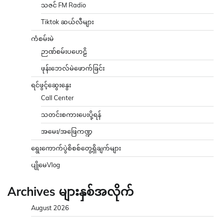
သဇင် FM Radio
Tiktok ဆယ်လီများ
ကံစမ်းမဲ
ဉာဏ်စမ်းပဟေဠိ
ဖုန်းဘေလ်မဲဖောက်ခြင်း
ရင်ဖွင့်ဆွေးနွေး
Call Center
သတင်းစကားပေးပို့ရန်
အမေး/အဖြေကဏ္ဍ
ရွေးကောက်ပွဲစိစစ်တွေ့ရှိချက်များ
ပျိုမေVlog
Archives များနှစ်အလိုက်
August 2026