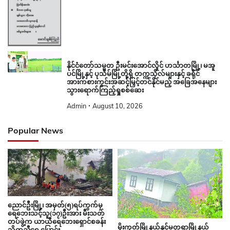
နိုင်ငံတော်သမ္မတ ဦးမင်းအောင်လှိုင် ဟင်္သာတမြို့၊ မအူ
ပင်မြို့နှင့် ပုသိမ်မြို့တို့ရှိ တက္ကသိုလ်များနှင့် ခရိုင်
အားကစားကွင်းအဆင့်မြှင့်တင်နိုင်မည့် အခြေအနေများ
သွားရောက်ကြည့်ရှုစစ်ဆေး
Admin
August 10, 2026
Popular News
ညောင်ဦးမြို့၊ အမှတ်(၅)ရပ်ကွက်မှ
ရေဘေးသင့်သူ(၁၇)ဦးအား မီးသတ်
တပ်ဖွဲ့က ယာယီရေဘေးရှောင်စခန်း
မိုးကုတ်မြို့နယ်နှင့်မတ္တရာမြို့နယ်
သို့ကူညီရွှေ့ပြောင်း