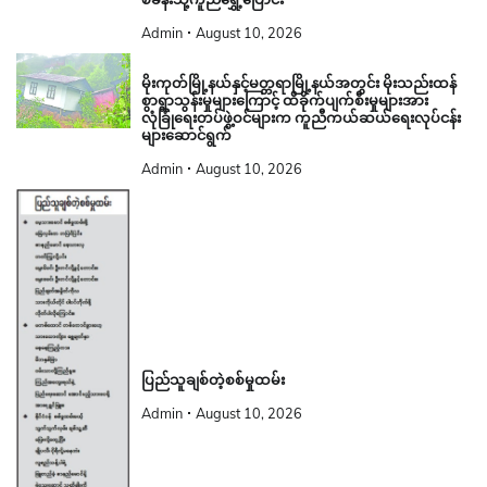
Admin
August 10, 2026
မိုးကုတ်မြို့နယ်နှင့်မတ္တရာမြို့နယ်အတွင်း မိုးသည်းထန်
စွာရွာသွန်းမှုများကြောင့် ထိခိုက်ပျက်စီးမှုများအား
လုံခြုံရေးတပ်ဖွဲ့ဝင်များက ကူညီကယ်ဆယ်ရေးလုပ်ငန်း
များဆောင်ရွက်
Admin
August 10, 2026
ပြည်သူချစ်တဲ့စစ်မှုထမ်း
Admin
August 10, 2026