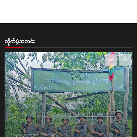
တိုက်ပွဲသတင်း