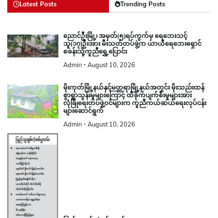
Latest Posts
Trending Posts
ညောင်ဦးမြို့၊ အမှတ်(၅)ရပ်ကွက်မှ ရေဘေးသင့်
သူ(၁၇)ဦးအား မီးသတ်တပ်ဖွဲ့က ယာယီရေဘေးရှောင်
စခန်းသို့ကူညီရွှေ့ပြောင်း
Admin
August 10, 2026
မိုးကုတ်မြို့နယ်နှင့်မတ္တရာမြို့နယ်အတွင်း မိုးသည်းထန်
စွာရွာသွန်းမှုများကြောင့် ထိခိုက်ပျက်စီးမှုများအား
လုံခြုံရေးတပ်ဖွဲ့ဝင်များက ကူညီကယ်ဆယ်ရေးလုပ်ငန်း
များဆောင်ရွက်
Admin
August 10, 2026