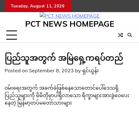
Skip
Tuesday, August 11, 2026
to
content
PCT NEWS HOMEPAGE
ပြည်သူအတွက် အမြဲ‌ရှေ့ကရပ်တည်
Posted on
September 8, 2023
by
ရှင်ယွန်း
၀မ်းရေးအတွက် အခက်ခဲဖြစ်နေသောတောင်ပေါ်ဒေသရှိ
ပြည်သူများကို မိမိတိုမှာပါရှိလာသော ရိက္ခာများအားခွဲဝေပေး
နေတဲ့ မြန်မာ့တပ်မတော်သားများ