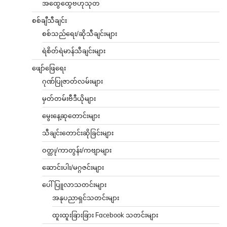
အထွေထွေဗဟုသုတ
စစ်ချီသီချင်း
စစ်သည်ရေး/ဆိုသီချင်းများ
ရဲစိတ်ရဲမာန်သီချင်းများ
ဖျော်ဖြေရေး
ဂုဏ်ပြုဇာတ်လမ်းများ
မှတ်တမ်းဗီဒီယိုများ
မွေးနေ့ဆုတောင်းများ
သီချင်းတောင်းဆိုခြင်းများ
ဝတ္ထု/ကာတွန်း/ကဗျာများ
ဆောင်းပါး/မဂ္ဂဇင်းများ
ပေါ်ပြူလာသတင်းများ
အနုပညာရှင်သတင်းများ
ထူးထူးခြားခြား Facebook သတင်းများ