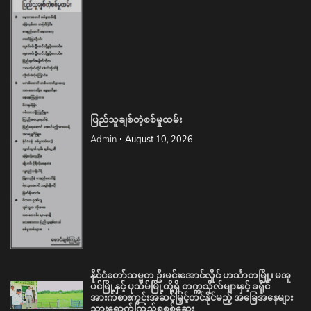
ပြည်သူချစ်တဲ့စစ်မှုထမ်း
Admin
August 10, 2026
နိုင်ငံတော်သမ္မတ ဦးမင်းအောင်လှိုင် ဟင်္သာတမြို့၊ မအူ
ပင်မြို့နှင့် ပုသိမ်မြို့တို့ရှိ တက္ကသိုလ်များနှင့် ခရိုင်
အားကစားကွင်းအဆင့်မြှင့်တင်နိုင်မည့် အခြေအနေများ
သွားရောက်ကြည့်ရှုစစ်ဆေး