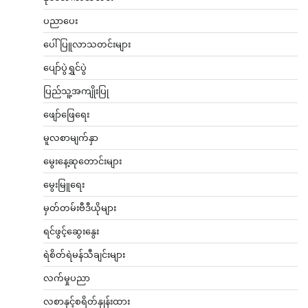
ပညာပေး
ပေါ်ပြူလာသတင်းများ
ပျော်ပွဲရွှင်ပွဲ
ပြည်သူ့အကျိုးပြု
ဖျော်ဖြေရေး
မူလစာမျက်နှာ
မွေးနေ့ဆုတောင်းများ
မွေးမြူရေး
မှတ်တမ်းဗီဒီယိုများ
ရင်ဖွင့်ဆွေးနွေး
ရဲစိတ်ရဲမန်သီချင်းများ
လက်မှုပညာ
လစာနှင့်စရိတ်နှုန်းထား