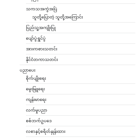
သကသအကွဲအပြဲ
သူတို့ပြောတဲ့ သူတို့အကြောင်း
ပြည်သူ့အကျိုးပြု
ပျော်ပွဲရွှင်ပွဲ
အားကစားသတင်း
နိုင်ငံတကာသတင်း
ပညာပေး
စိုက်ပျိုးရေး
မွေးမြူရေး
ကျန်းမာရေး
လက်မှုပညာ
စစ်ဘက်ဥပဒေ
လစာနှင့်စရိတ်နှုန်းထား