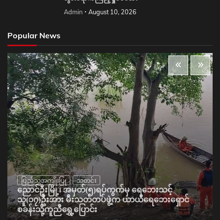
Admin
August 10, 2026
Popular News
ပြည်သူ့အကျိုးပြု
သတင်း
ညောင်ဦးမြို့၊ အမှတ်(၅)ရပ်ကွက်မှ ရေဘေးသင့်
သူ(၁၇)ဦးအား မီးသတ်တပ်ဖွဲ့က ယာယီရေဘေးရှောင်
စခန်းသို့ကူညီရွှေ့ပြောင်း