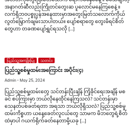
အနာဂတ်ဆီလည်းကြိုတင်တွေးဆ ပူလောင်မနေကြစေနဲ့ ။
လက်ရှိဘ၀ပစ္စုပ္ပန်အနေထားမှာအတွေးမြတ်သလောက်ကိုယ်
လွတ်မြှောက်ချမ်းသာပါတယ်။ ပျော်စရာတွေ တွေးမိရင်စိတ်
တွေဟာ တခဏပျော်ရွှင်ရသလို […]
ပြည်သူ့အကျိုးပြု
သတင်း
ပြည်သူ့စစ်မှုထမ်းအကြောင်း အပိုင်း(၄)
Admin
May 25, 2024
ပြည်သူ့စစ်မှု့ထမ်းတွေ သင်တန်းပြီးချိန် ကြံ့ခိုင်ရေးအချိန် မစ
ခင် စပ်ကြားမှာ ဘယ်လိုနေထိုင်နေကြသလဲ? သင်တန်းမှာ
သေနတ်ပစ်ခတ်ရတာ အရသာ ဘယ်လိုရှိသလဲ? ပြည်သူ့စစ်မှု
ထမ်းကိစ္စဟာ ယနေ့ခေတ်လူငယ်တွေ သာမက မိဘတွေရဲ့စိတ်
ထဲမှာပါ ဂယက်ရိုက်ခတ်နေတာမို့ယခု […]