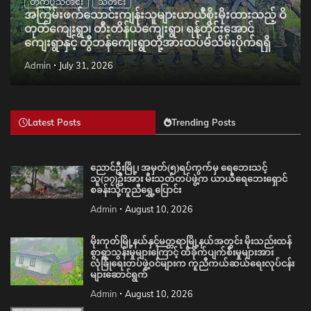
တိုက်ပွဲသတင်း
သတင်း
အကြမ်းဖက်သောင်းကျန်းသူများယာယီစိုးမိုးထားသည့် ဝိ
တုတ်ကျေးရွာ၊ တီးတိန်ယံကျေးရွာ၊ ရန်တိုင်းအောင်
ကျေးရွာနှင့် တွီဘန်ကျေးရွာတို့အားထပ်မံသိမ်းပိုက်ရရှိ
Admin
July 31, 2026
Latest Posts
Trending Posts
ညောင်ဦးမြို့၊ အမှတ်(၅)ရပ်ကွက်မှ ရေဘေးသင့်
သူ(၁၇)ဦးအား မီးသတ်တပ်ဖွဲ့က ယာယီရေဘေးရှောင်
စခန်းသို့ကူညီရွှေ့ပြောင်း
Admin
August 10, 2026
မိုးကုတ်မြို့နယ်နှင့်မတ္တရာမြို့နယ်အတွင်း မိုးသည်းထန်
စွာရွာသွန်းမှုများကြောင့် ထိခိုက်ပျက်စီးမှုများအား
လုံခြုံရေးတပ်ဖွဲ့ဝင်များက ကူညီကယ်ဆယ်ရေးလုပ်ငန်း
များဆောင်ရွက်
Admin
August 10, 2026