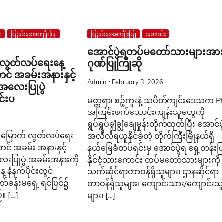
း
ပြည်သူ့အကျိုးပြု
ပြည်သူ့အကျိုးပြု
သတင်း
အောင်ပွဲရတပ်မတော်သားများအာ
် လွတ်လပ်ရေးနေ့
ဂုဏ်ပြုကြိုဆို
တင် အခမ်းအနားနှင့်
Admin
February 3, 2026
ံအလေးပြုပွဲ
်းပ
မတ္တရာ၊ စဉ့်ကူးနဲ့ သပိတ်ကျင်းဒေသက 
အကြမ်းဖက်သောင်းကျန်းသူတွေကို
5
ရွပ်ရွပ်ချွံချွံချေမှုန်းတိုက်ထုတ်ပြီး အောင်ပွ
ှစ်မြောက် လွတ်လပ်ရေး
အလီလီရယူနိုင်ခဲ့တဲ့ တိုက်ကြီးမြိုနယ်ရှိ
တင် အခမ်း အနားနှင့်
နယ်မြေခံတပ်ရင်းမှ အောင်ပွဲရ ရှေ့တန်းပြ
ေးပြုပွဲ အခမ်းအနားကို
နိုင်ငံ့သားကောင်း တပ်မတော်သားများကို
 နံနက်ပိုင်းတွင်
သက်ဆိုင်ရာတာဝန်ရှိသူများ၊ ဌာနဆိုင်ရာ
ာ်ခန်းမရှေ့ ရင်ပြင်၌
တာဝန်ရှိသူများ၊ ကျောင်းသား/ကျောင်းသ
။ […]
များ၊ […]