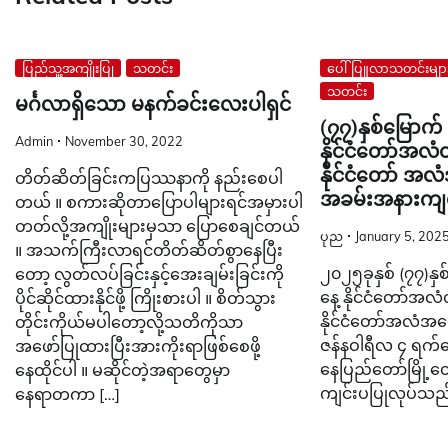
ပြည်သူ့အကျိုးပြု
သတင်း
ပေါ်ပြူလာသတင်းမျာ
သတင်း
မင်္ဂလာရှိသော မနက်ခင်းလေးပါရှင်
(၇၇)နှစ်မြောက
Admin
November 30, 2022
နိုင်ငံတော်အလံ
နိုင်ငံတော် အလ
တိတ်ဆိတ်ခြင်းကပြဿနာကို နည်းစေပါ
အခမ်းအနားကျင
တယ် ။ စကားဆိုတာပြောပါများရင်အမှားပါ
တတ်လို့အကျိုးများမှသာ ပြောစေချင်တယ်
ပုည
January 5, 202
။ အသက်ကြီးလာရင်တိတ်ဆိတ်စွာနေပြီး
၂၀၂၅ခုနှစ် (၇၇)န
တော့ လွတ်လပ်ခြင်းနှင့်အေးချမ်းခြင်းကို
နေ့ နိုင်ငံတော်အလံ
ပိုင်ဆိုင်ထားနိုင်ဖို့ ကြိုးစားပါ ။ စိတ်သွား
နိုင်ငံတော်အလံအလ
တိုင်းကိုယ်မပါတော့လို့သတိကိုသာ
ဇန်နဝါရီလ ၄ ရက်နေ့
အဖော်ပြုထားပြီးအားကိုးရာဖြစ်စေဖို့
နေပြည်တော်မြို့တေ
နေထိုင်ပါ ။ မဆိုင်တဲ့အရာတွေမှာ
ကျင်းပပြုလုပ်သည်
နေရာတကာ […]