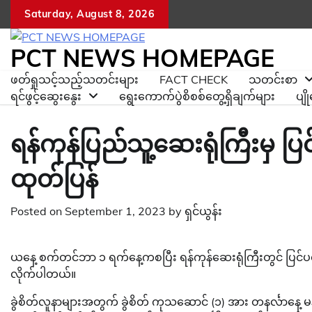
Skip
Saturday, August 8, 2026
to
content
PCT NEWS HOMEPAGE
ဖတ်ရှုသင့်သည့်သတင်းများ
FACT CHECK
သတင်းစာ
ရင်ဖွင့်ဆွေးနွေး
ရွေးကောက်ပွဲစိစစ်တွေ့ရှိချက်များ
ပျ
ရန်ကုန်ပြည်သူ့ဆေးရုံကြီးမှ 
ထုတ်ပြန်
Posted on
September 1, 2023
by
ရှင်ယွန်း
ယနေ့ စက်တင်ဘာ ၁ ရက်နေ့ကစပြီး ရန်ကုန်ဆေးရုံကြီးတွင် ပြင်ပ
လိုက်ပါတယ်။
ခွဲစိတ်လူနာများအတွက် ခွဲစိတ် ကုသဆောင် (၁) အား တနင်္လာနေ့ မနက်