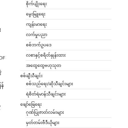
စိုက်ပျိုးရေး
မွေးမြူရေး
ကျန်းမာရေး
း
လက်မှုပညာ
စစ်ဘက်ဥပဒေ
လစာနှင့်စရိတ်နှုန်းထား
PDF
အထွေထွေဗဟုသုတ
ဲ
စစ်ချီသီချင်း
စစ်သည်ရေး/ဆိုသီချင်းများ
န်
ရဲစိတ်ရဲမာန်သီချင်းများ
ဖျော်ဖြေရေး
ူ
ဂုဏ်ပြုဇာတ်လမ်းများ
မှတ်တမ်းဗီဒီယိုများ