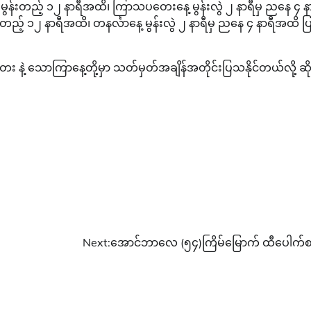
ှ မွန်းတည့် ၁၂ နာရီအထိ၊ ကြာသပတေးနေ့ မွန်းလွဲ ၂ နာရီမှ ညနေ ၄ န
်းတည့် ၁၂ နာရီအထိ၊ တနင်္လာနေ့ မွန်းလွဲ ၂ နာရီမှ ညနေ ၄ နာရီအထိ 
း နဲ့ သောကြာနေ့တို့မှာ သတ်မှတ်အချိန်အတိုင်းပြသနိုင်တယ်လို့ ဆိ
Next:
အောင်ဘာလေ (၅၄)ကြိမ်မြောက် ထီပေါက်စ