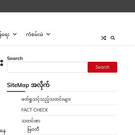
ြေရေး
ကံစမ်းမဲ
Search
း
Search
SiteMap အလိုက်
ဖတ်ရှုသင့်သည့်သတင်းများ
FACT CHECK
သတင်းစာ
မြဝတီ
ညနေ