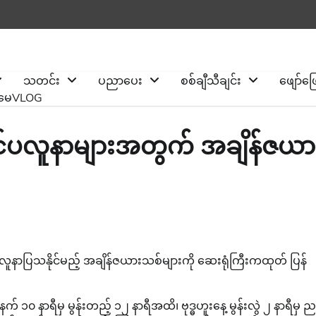
သတင်း
ပညာပေး
စစ်ချီသီချင်း
ဖျော်ဖ
ိုမေVLOG
ပြင်ပလူနာများအတွက် အချိန်ဇယာ
လူနာပြသနိုင်မည့် အချိန်ဇယားသစ်များကို ဆေးရုံကြီးကထုတ် ပြန်
 ၁၀ နာရီမှ မွန်းတည့် ၁၂ နာရီအထိ၊ ဗုဒ္ဓဟူးနေ့ မွန်းလွဲ ၂ နာရီမှ 