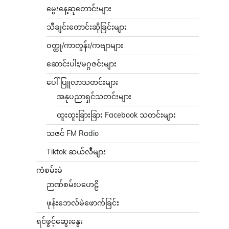
မွေးနေ့ဆုတောင်းများ
သီချင်းတောင်းဆိုခြင်းများ
ဝတ္ထု/ကာတွန်း/ကဗျာများ
ဆောင်းပါး/မဂ္ဂဇင်းများ
ပေါ်ပြူလာသတင်းများ
အနုပညာရှင်သတင်းများ
ထူးထူးခြားခြား Facebook သတင်းများ
သဇင် FM Radio
Tiktok ဆယ်လီများ
ကံစမ်းမဲ
ဉာဏ်စမ်းပဟေဠိ
ဖုန်းဘေလ်မဲဖောက်ခြင်း
ရင်ဖွင့်ဆွေးနွေး