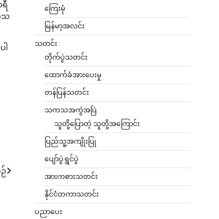
ာရီ
ကြေးမုံ
ပြသ
မြန်မာ့အလင်း
သတင်း
ုပါ
တိုက်ပွဲသတင်း
ထောက်ခံအားပေးမှု
တန်ပြန်သတင်း
သကသအကွဲအပြဲ
သူတို့ပြောတဲ့ သူတို့အကြောင်း
ပြည်သူ့အကျိုးပြု
ပျော်ပွဲရွှင်ပွဲ
ဉ်
အားကစားသတင်း
နိုင်ငံတကာသတင်း
ပညာပေး