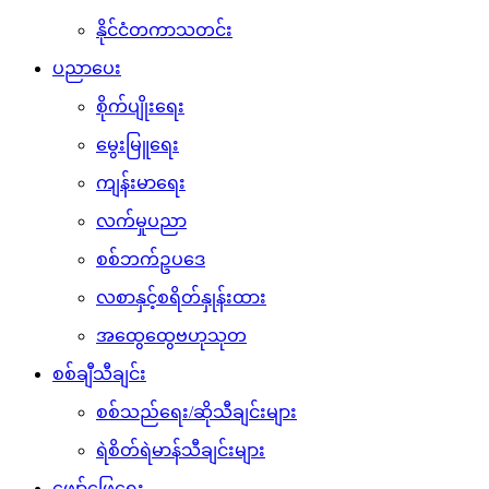
နိုင်ငံတကာသတင်း
ပညာပေး
စိုက်ပျိုးရေး
မွေးမြူရေး
ကျန်းမာရေး
လက်မှုပညာ
စစ်ဘက်ဥပဒေ
လစာနှင့်စရိတ်နှုန်းထား
အထွေထွေဗဟုသုတ
စစ်ချီသီချင်း
စစ်သည်ရေး/ဆိုသီချင်းများ
ရဲစိတ်ရဲမာန်သီချင်းများ
ဖျော်ဖြေရေး