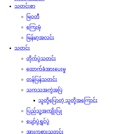
သတင်းစာ
မြဝတီ
ကြေးမုံ
မြန်မာ့အလင်း
သတင်း
တိုက်ပွဲသတင်း
ထောက်ခံအားပေးမှု
တန်ပြန်သတင်း
သကသအကွဲအပြဲ
သူတို့ပြောတဲ့ သူတို့အကြောင်း
ပြည်သူ့အကျိုးပြု
ပျော်ပွဲရွှင်ပွဲ
အားကစားသတင်း