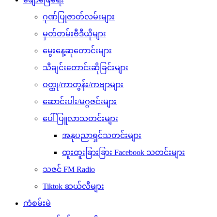
ဂုဏ်ပြုဇာတ်လမ်းများ
မှတ်တမ်းဗီဒီယိုများ
မွေးနေ့ဆုတောင်းများ
သီချင်းတောင်းဆိုခြင်းများ
ဝတ္ထု/ကာတွန်း/ကဗျာများ
ဆောင်းပါး/မဂ္ဂဇင်းများ
ပေါ်ပြူလာသတင်းများ
အနုပညာရှင်သတင်းများ
ထူးထူးခြားခြား Facebook သတင်းများ
သဇင် FM Radio
Tiktok ဆယ်လီများ
ကံစမ်းမဲ