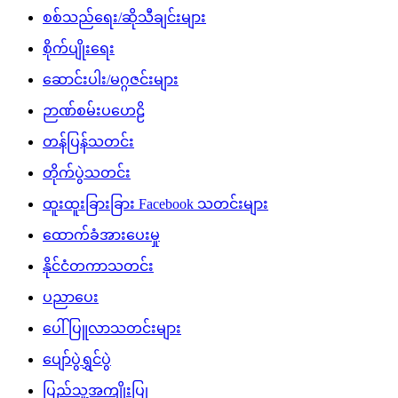
စစ်သည်ရေး/ဆိုသီချင်းများ
စိုက်ပျိုးရေး
ဆောင်းပါး/မဂ္ဂဇင်းများ
ဉာဏ်စမ်းပဟေဠိ
တန်ပြန်သတင်း
တိုက်ပွဲသတင်း
ထူးထူးခြားခြား Facebook သတင်းများ
ထောက်ခံအားပေးမှု
နိုင်ငံတကာသတင်း
ပညာပေး
ပေါ်ပြူလာသတင်းများ
ပျော်ပွဲရွှင်ပွဲ
ပြည်သူ့အကျိုးပြု