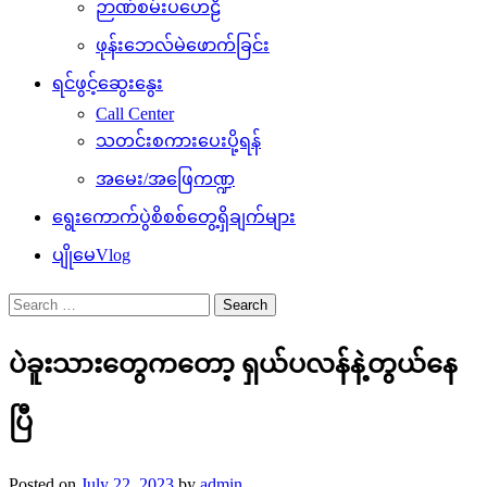
ဉာဏ်စမ်းပဟေဠိ
ဖုန်းဘေလ်မဲဖောက်ခြင်း
ရင်ဖွင့်ဆွေးနွေး
Call Center
သတင်းစကားပေးပို့ရန်
အမေး/အဖြေကဏ္ဍ
ရွေးကောက်ပွဲစိစစ်တွေ့ရှိချက်များ
ပျိုမေVlog
Search
for:
ပဲခူးသားတွေကတော့ ရှယ်ပလန်နဲ့တွယ်နေ
ပြီ
Posted on
July 22, 2023
by
admin