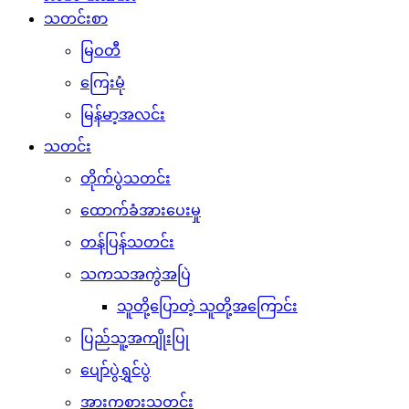
သတင်းစာ
မြဝတီ
ကြေးမုံ
မြန်မာ့အလင်း
သတင်း
တိုက်ပွဲသတင်း
ထောက်ခံအားပေးမှု
တန်ပြန်သတင်း
သကသအကွဲအပြဲ
သူတို့ပြောတဲ့ သူတို့အကြောင်း
ပြည်သူ့အကျိုးပြု
ပျော်ပွဲရွှင်ပွဲ
အားကစားသတင်း