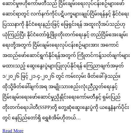
ဆောင်မှုဗဟိုကော်မတီသည် ငြိမ်းချမ်းရေးလုပ်ငန်းစဉ်များဖော်
ဆောင်ရာတွင် လက်နက်ကိုင်ပဋိပက္ခများချုပ်ငြိမ်းရန်နှင့် နိုင်ငံရေး
ပြဿနာကို နိုင်ငံရေးနည်းဖြင့် ဖြေရှင်းရန် အထူးလိုအပ်သည်ဟု
ယုံကြည်ပြီး နိုင်ငံတော်ဖွံ့ဖြိုးတိုးတက်ရေးနှင့် တည်ငြိမ်အေးချမ်း
ရေးတို့အတွက် ငြိမ်းချမ်းရေးလုပ်ငန်းစဉ်များအား အကောင်
အထည်ဖော်ဆောင်ရွက်နိုင်ရန်အတွက် ကြိုတင်ကန့်သတ်ချက်များ
မထားသည့် ဆွေးနွေးပွဲများပြုလုပ်နိုင်ရန် ကြေညာချက်အမှတ်
၁/၂၀၂၆ ဖြင့် ၂၁-၄-၂၀၂၆ တွင် ကမ်းလှမ်း ဖိတ်ခေါ်ခဲ့သည်။
ထိုသို့ဖိတ်ခေါ်ချက်အရ အမျိုးသားစည်းလုံးညီညွတ်ရေးနှင့်
ငြိမ်းချမ်းရေးဖော်ဆောင်မှုညှိနှိုင်းရေးကော်မတီနှင့် ရှမ်းပြည်
တိုးတက်ရေးပါတီ(SSPP)တို့ တွေ့ဆုံဆွေးနွေးပွဲကို ယနေ့နံနက်ပိုင်း
တွင် နေပြည်တော်ရှိ ရွှေစံအိမ်ဟိုတယ်…
Read More