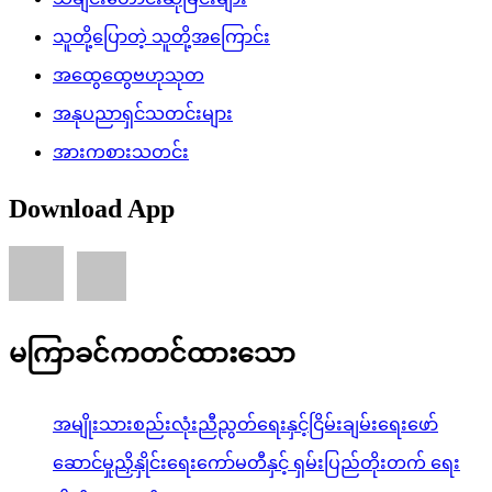
သူတို့ပြောတဲ့ သူတို့အကြောင်း
အထွေထွေဗဟုသုတ
အနုပညာရှင်သတင်းများ
အားကစားသတင်း
Download App
မကြာခင်ကတင်ထားသော
အမျိုးသားစည်းလုံးညီညွတ်ရေးနှင့်ငြိမ်းချမ်းရေးဖော်
ဆောင်မှုညှိနှိုင်းရေးကော်မတီနှင့် ရှမ်းပြည်တိုးတက် ရေး