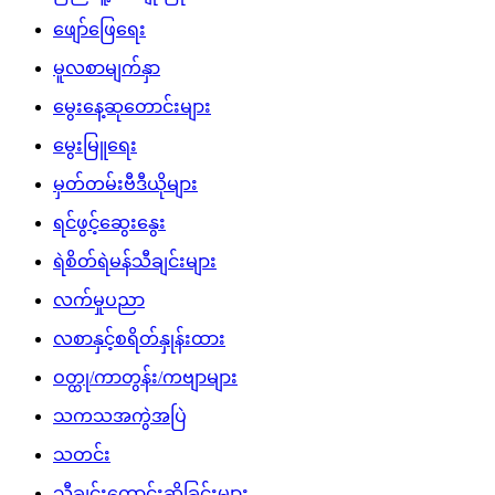
ဖျော်ဖြေရေး
မူလစာမျက်နှာ
မွေးနေ့ဆုတောင်းများ
မွေးမြူရေး
မှတ်တမ်းဗီဒီယိုများ
ရင်ဖွင့်ဆွေးနွေး
ရဲစိတ်ရဲမန်သီချင်းများ
လက်မှုပညာ
လစာနှင့်စရိတ်နှုန်းထား
ဝတ္ထု/ကာတွန်း/ကဗျာများ
သကသအကွဲအပြဲ
သတင်း
သီချင်းတောင်းဆိုခြင်းများ