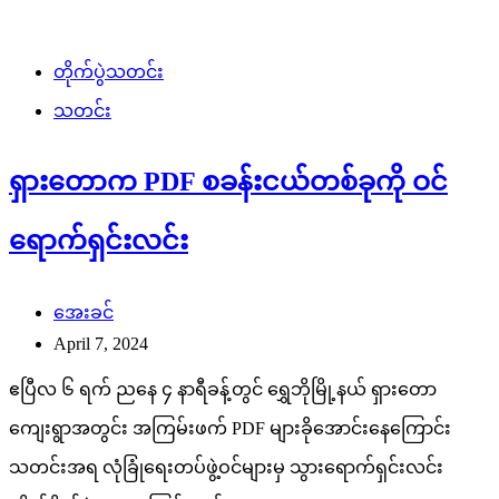
တိုက်ပွဲသတင်း
သတင်း
ရှားတောက PDF စခန်းငယ်တစ်ခုကို ဝင်
ရောက်ရှင်းလင်း
အေးခင်
April 7, 2024
ဧပြီလ ၆ ရက် ညနေ ၄ နာရီခန့်တွင် ရွှေဘိုမြို့နယ် ရှားတော
ကျေးရွာအတွင်း အကြမ်းဖက် PDF များခိုအောင်းနေကြောင်း
သတင်းအရ လုံခြုံရေးတပ်ဖွဲ့ဝင်များမှ သွားရောက်ရှင်းလင်း