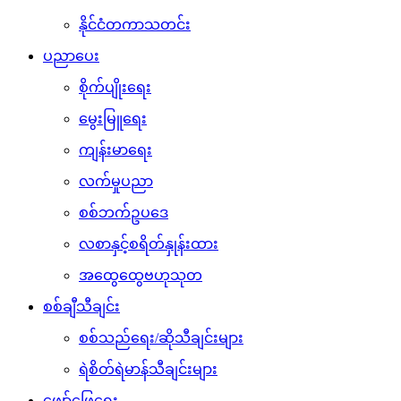
နိုင်ငံတကာသတင်း
ပညာပေး
စိုက်ပျိုးရေး
မွေးမြူရေး
ကျန်းမာရေး
လက်မှုပညာ
စစ်ဘက်ဥပဒေ
လစာနှင့်စရိတ်နှုန်းထား
အထွေထွေဗဟုသုတ
စစ်ချီသီချင်း
စစ်သည်ရေး/ဆိုသီချင်းများ
ရဲစိတ်ရဲမာန်သီချင်းများ
ဖျော်ဖြေရေး