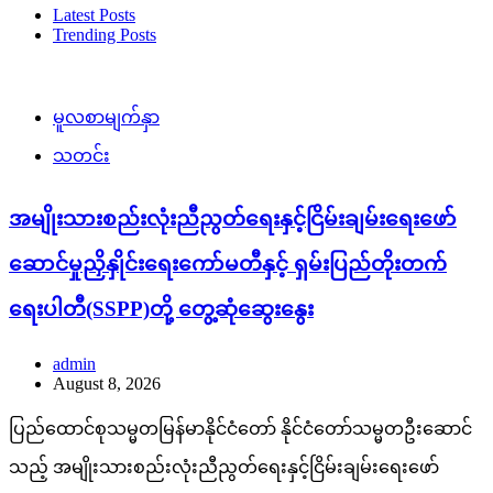
Latest Posts
Trending Posts
မူလစာမျက်နှာ
သတင်း
အမျိုးသားစည်းလုံးညီညွတ်ရေးနှင့်ငြိမ်းချမ်းရေးဖော်
ဆောင်မှုညှိနှိုင်းရေးကော်မတီနှင့် ရှမ်းပြည်တိုးတက်
ရေးပါတီ(SSPP)တို့ တွေ့ဆုံဆွေးနွေး
admin
August 8, 2026
ပြည်ထောင်စုသမ္မတမြန်မာနိုင်ငံတော် နိုင်ငံတော်သမ္မတဦးဆောင်
သည့် အမျိုးသားစည်းလုံးညီညွတ်ရေးနှင့်ငြိမ်းချမ်းရေးဖော်