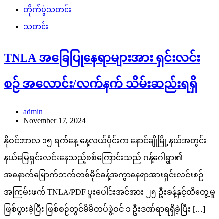
တိုက်ပွဲသတင်း
သတင်း
TNLA အခြေပြုနေရာများအား ရှင်းလင်း
စဉ် အလောင်း/လက်နက် သိမ်းဆည်းရရှိ
admin
November 17, 2024
နိုဝင်ဘာလ ၁၅ ရက်နေ့ နေ့လယ်ပိုင်းက နောင်ချိုမြို့နယ်အတွင်း
နယ်မြေရှင်းလင်းနေသည့်စစ်ကြောင်းသည် ဂန့်ဂေါရွာ၏
အနောက်မြောက်ဘက်တစ်မိုင်ခန့်အကွာနေရာအားရှင်းလင်းစဉ်
အကြမ်းဖက် TNLA/PDF ပူးပေါင်းအင်အား ၂၅ ဦးခန့်နှင့်ထိတွေ့မှု
ဖြစ်ပွားခဲ့ပြီး ဖြစ်စဉ်တွင်မိမိတပ်ဖွဲ့ဝင် ၁ ဦးဒဏ်ရာရရှိခဲ့ပြီး […]