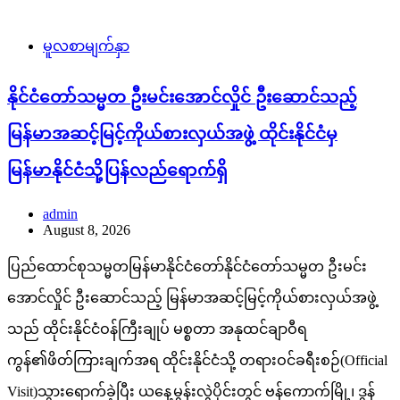
မူလစာမျက်နှာ
နိုင်ငံတော်သမ္မတ ဦးမင်းအောင်လှိုင် ဦးဆောင်သည့်
မြန်မာအဆင့်မြင့်ကိုယ်စားလှယ်အဖွဲ့ ထိုင်းနိုင်ငံမှ
မြန်မာနိုင်ငံသို့ပြန်လည်ရောက်ရှိ
admin
August 8, 2026
ပြည်ထောင်စုသမ္မတမြန်မာနိုင်ငံတော်နိုင်ငံတော်သမ္မတ ဦးမင်း
အောင်လှိုင် ဦးဆောင်သည့် မြန်မာအဆင့်မြင့်ကိုယ်စားလှယ်အဖွဲ့
သည် ထိုင်းနိုင်ငံဝန်ကြီးချုပ် မစ္စတာ အနုထင်ချာဝီရ
ကွန်၏ဖိတ်ကြားချက်အရ ထိုင်းနိုင်ငံသို့ တရားဝင်ခရီးစဉ်(Official
Visit)သွားရောက်ခဲ့ပြီး ယနေ့မွန်းလွဲပိုင်းတွင် ဗန်ကောက်မြို့၊ ဒွန်