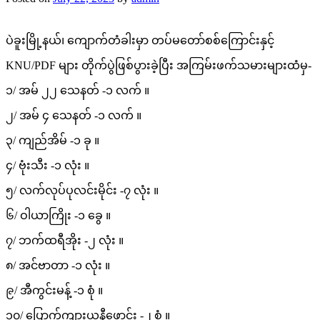
ပဲခူးမြို့နယ်၊ ကျောက်တံခါးမှာ တပ်မတော်စစ်ကြောင်းနှင့်
KNU/PDF များ တိုက်ပွဲဖြစ်ပွားခဲ့ပြီး အကြမ်းဖက်သမားများထံမှ-
၁/ အမ် ၂၂ သေနတ် -၁ လက် ။
၂/ အမ် ၄ သေနတ် -၁ လက် ။
၃/ ကျည်အိမ် -၁ ခု ။
၄/ ဗုံးသီး -၁ လုံး ။
၅/ လက်လုပ်ပုလင်းမိုင်း -၇ လုံး ။
၆/ ဝါယာကြိုး -၁ ခွေ ။
၇/ ဘက်ထရီအိုး -၂ လုံး ။
၈/ အင်ဗာတာ -၁ လုံး ။
၉/ အီကွင်းမန့် -၁ စုံ ။
၁၀/ ပြောက်ကျားယူနီဖောင်း -၂ စုံ ။