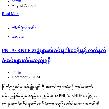
admin
August 7, 2026
Read More
တိုက်ပွဲသတင်း
သတင်း
PNLA/ KNDF အဖွဲ့များ၏ ခမ်းနဂါးစခန်းနှင့် လက်နက်
ခဲယမ်းများသိမ်းဆည်းရရှိ
admin
December 7, 2024
ပြည်သူ့စစ်မှ ခွန်မျိုးချစ် ဦးဆောင်တဲ့ အဖွဲ့နှင့် တပ်မတော်
စစ်ကြောင်းများသည် အကြမ်းဖက် PNLA/ KNDF အဖွဲ့များ
ကျူးကျော်ဝင်ရောက် တပ်စွဲထားသည့် ပအိုဝ်းဒေသအတွင်းရှိ