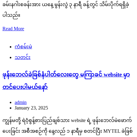
ခမ်းနဂါးစခန်းအား ယနေ့ မွန်းလွဲ ၃ နာရီ ခန့်တွင် သိမ်းပိုက်ရရှိခဲ့
ပါသည်။
Read More
ကံစမ်းမဲ
သတင်း
ဖုန်းဘေလ်ခဲခြစ်နံပါတ်လေးတွေ မကြာခင် website မှာ
တင်ပေးပါမယ်နော်
admin
January 23, 2025
ကျွန်မတို့ ရဲဝံ့စွန့်စားပြည်ချစ်သား website ရဲ့ ဖုန်းဘေလ်မဲဖောက်
ပေးခြင်း အစီအစဉ်ကို နေ့လည် ၁ နာရီမှ စတင်ပြီး MYTEL ခဲခြစ်