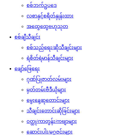
စစ်ဘက်ဥပဒေ
လစာနှင့်စရိတ်နှုန်းထား
အထွေထွေဗဟုသုတ
စစ်ချီသီချင်း
စစ်သည်ရေး/ဆိုသီချင်းများ
ရဲစိတ်ရဲမာန်သီချင်းများ
ဖျော်ဖြေရေး
ဂုဏ်ပြုဇာတ်လမ်းများ
မှတ်တမ်းဗီဒီယိုများ
မွေးနေ့ဆုတောင်းများ
သီချင်းတောင်းဆိုခြင်းများ
ဝတ္ထု/ကာတွန်း/ကဗျာများ
ဆောင်းပါး/မဂ္ဂဇင်းများ