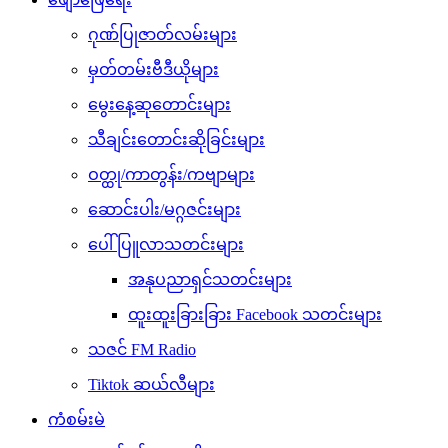
ဂုဏ်ပြုဇာတ်လမ်းများ
မှတ်တမ်းဗီဒီယိုများ
မွေးနေ့ဆုတောင်းများ
သီချင်းတောင်းဆိုခြင်းများ
ဝတ္ထု/ကာတွန်း/ကဗျာများ
ဆောင်းပါး/မဂ္ဂဇင်းများ
ပေါ်ပြူလာသတင်းများ
အနုပညာရှင်သတင်းများ
ထူးထူးခြားခြား Facebook သတင်းများ
သဇင် FM Radio
Tiktok ဆယ်လီများ
ကံစမ်းမဲ