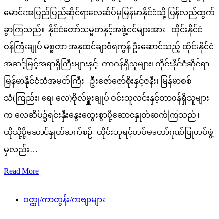
မောင်းအပြည်ပြည်ဆိုင်ရာလေဆိပ်မှမြန်မာနိုင်ငံသို့ ပြန်လည်ထွက်
ခွာကြသည်။ နိုင်ငံတော်သမ္မတနှင့်အဖွဲ့ဝင်များအား ထိုင်းနိုင်ငံ
ဝန်ကြီးချုပ် မစ္စတာ အနုထင်ချာဝီရကွန် ဦးဆောင်သည့် ထိုင်းနိုင်ငံ
အဆင့်မြင့်အရာရှိကြီးများနှင့် တာဝန်ရှိသူများ၊ ထိုင်းနိုင်ငံဆိုင်ရာ
မြန်မာနိုင်ငံသံအမတ်ကြီး ဦးဇော်ဇော်စိုးနှင့်ဇနီး၊ မြန်မာစစ်
သံ(ကြည်း၊ ရေ၊ လေ)ဗိုလ်မှူးချုပ် ဝင်းသူလင်းနှင့်တာဝန်ရှိသူများ
က လေဆိပ်၌ရင်းနှီးနွေးထွေးစွာပို့ဆောင်နှုတ်ဆက်ကြသည်။
ထိုသို့ပို့ဆောင်နှုတ်ဆက်စဉ် ထိုင်းဘုရင့်တပ်မတော်ဂုဏ်ပြုတပ်ဖွဲ့
မှလည်း…
Read More
ဝတ္ထု/ကာတွန်း/ကဗျာများ