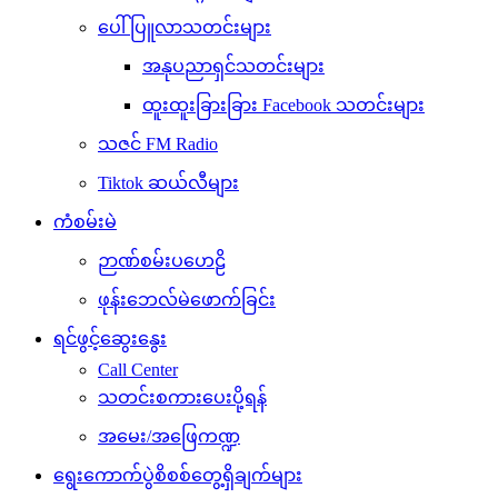
ပေါ်ပြူလာသတင်းများ
အနုပညာရှင်သတင်းများ
ထူးထူးခြားခြား Facebook သတင်းများ
သဇင် FM Radio
Tiktok ဆယ်လီများ
ကံစမ်းမဲ
ဉာဏ်စမ်းပဟေဠိ
ဖုန်းဘေလ်မဲဖောက်ခြင်း
ရင်ဖွင့်ဆွေးနွေး
Call Center
သတင်းစကားပေးပို့ရန်
အမေး/အဖြေကဏ္ဍ
ရွေးကောက်ပွဲစိစစ်တွေ့ရှိချက်များ