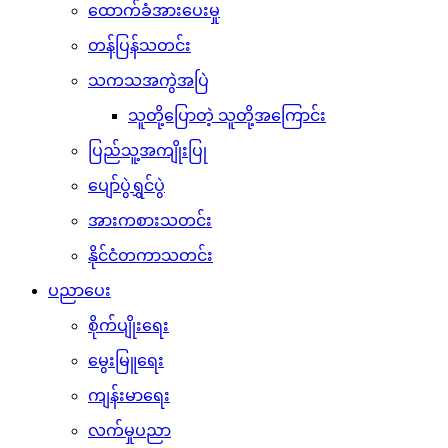
ထောက်ခံအားပေးမှု
တန်ပြန်သတင်း
သကသအကွဲအပြဲ
သူတို့ပြောတဲ့ သူတို့အကြောင်း
ပြည်သူ့အကျိုးပြု
ပျော်ပွဲရွှင်ပွဲ
အားကစားသတင်း
နိုင်ငံတကာသတင်း
ပညာပေး
စိုက်ပျိုးရေး
မွေးမြူရေး
ကျန်းမာရေး
လက်မှုပညာ