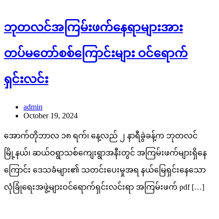
ဘုတလင်အကြမ်းဖက်နေရာများအား
တပ်မတော်စစ်ကြောင်းများ ဝင်ရောက်
ရှင်းလင်း
admin
October 19, 2024
အောက်တိုဘာလ ၁၈ ရက်၊ နေ့လည် ၂ နာရီခွဲခန့်က ဘုတလင်
မြို့နယ်၊ ဆယ်ဝရွာသစ်ကျေးရွာအနီးတွင် အကြမ်းဖက်များရှိနေ
ကြောင်း ဒေသခံများ၏ သတင်းပေးမှုအရ နယ်မြေရှင်းနေသော
လုံခြုံရေးအဖွဲ့များဝင်ရောက်ရှင်းလင်းရာ အကြမ်းဖက် pdf […]