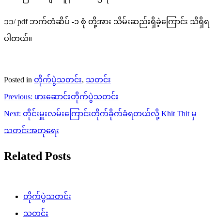
၁၁/ pdf ဘက်တံဆိပ် -၁ စုံ တို့အား သိမ်းဆည်းရှိခဲ့ကြောင်း သိရှိရ
ပါတယ်။
Posted in
တိုက်ပွဲသတင်း
,
သတင်း
Post
Previous:
ဖားဆောင်းတိုက်ပွဲသတင်း
navigation
Next:
တိုင်းမှူးလမ်းကြောင်းတိုက်ခိုက်ခံရတယ်လို့ Khit Thit မှ
သတင်းအတုရေး
Related Posts
တိုက်ပွဲသတင်း
သတင်း