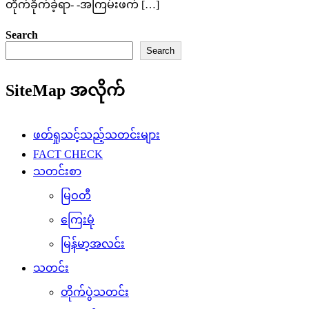
တိုက်ခိုက်ခဲ့ရာ- -အကြမ်းဖက် […]
Search
Search
SiteMap အလိုက်
ဖတ်ရှုသင့်သည့်သတင်းများ
FACT CHECK
သတင်းစာ
မြဝတီ
ကြေးမုံ
မြန်မာ့အလင်း
သတင်း
တိုက်ပွဲသတင်း