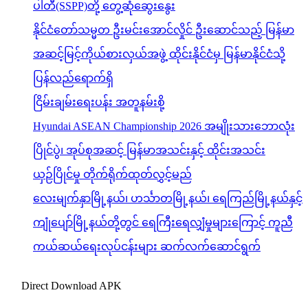
ပါတီ(SSPP)တို့ တွေ့ဆုံဆွေးနွေး
နိုင်ငံတော်သမ္မတ ဦးမင်းအောင်လှိုင် ဦးဆောင်သည့် မြန်မာ
အဆင့်မြင့်ကိုယ်စားလှယ်အဖွဲ့ ထိုင်းနိုင်ငံမှ မြန်မာနိုင်ငံသို့
ပြန်လည်ရောက်ရှိ
ငြိမ်းချမ်းရေးပန်း အတူနမ်းစို့
Hyundai ASEAN Championship 2026 အမျိုးသားဘောလုံး
ပြိုင်ပွဲ၊ အုပ်စုအဆင့် မြန်မာအသင်းနှင့် ထိုင်းအသင်း
ယှဉ်ပြိုင်မှု တိုက်ရိုက်ထုတ်လွှင့်မည်
လေးမျက်နှာမြို့နယ်၊ ဟင်္သာတမြို့နယ်၊ ရေကြည်မြို့နယ်နှင့်
ကျုံပျော်မြို့နယ်တို့တွင် ရေကြီးရေလျှံမှုများကြောင့် ကူညီ
ကယ်ဆယ်ရေးလုပ်ငန်းများ ဆက်လက်ဆောင်ရွက်
Direct Download APK