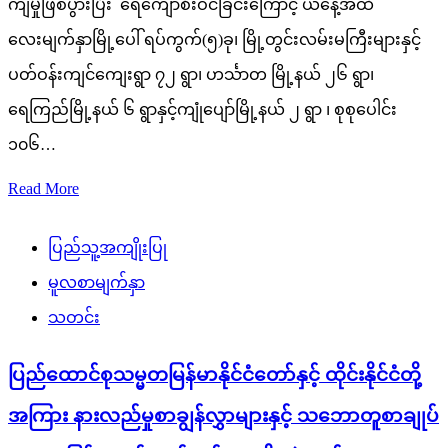
ရေကြည်မြို့နယ် ၆ ရွာနှင့်ကျုံပျော်မြို့နယ် ၂ ရွာ ၊ စုစုပေါင်း
၁၀၆…
Read More
ပြည်သူ့အကျိုးပြု
မူလစာမျက်နှာ
သတင်း
ပြည်ထောင်စုသမ္မတမြန်မာနိုင်ငံတော်နှင့် ထိုင်းနိုင်ငံတို့
အကြား နားလည်မှုစာချွန်လွှာများနှင့် သဘောတူစာချုပ်
များ အပြန်အလှန်လက်မှတ်ရေးထိုးလဲလှယ်
admin
August 7, 2026