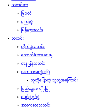
သတင်းစာ
မြဝတီ
ကြေးမုံ
မြန်မာ့အလင်း
သတင်း
တိုက်ပွဲသတင်း
ထောက်ခံအားပေးမှု
တန်ပြန်သတင်း
သကသအကွဲအပြဲ
သူတို့ပြောတဲ့ သူတို့အကြောင်း
ပြည်သူ့အကျိုးပြု
ပျော်ပွဲရွှင်ပွဲ
အားကစားသတင်း