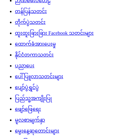
ထောက်ခံအားပေးမှု
နိုင်ငံတကာသတင်း
ပညာပေး
ပေါ်ပြူလာသတင်းများ
ပျော်ပွဲရွှင်ပွဲ
ပြည်သူ့အကျိုးပြု
ဖျော်ဖြေရေး
မူလစာမျက်နှာ
မွေးနေ့ဆုတောင်းများ
မွေးမြူရေး
မှတ်တမ်းဗီဒီယိုများ
ရင်ဖွင့်ဆွေးနွေး