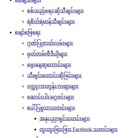
ဂုဏ်ပြုဇာတ်လမ်းများ
မှတ်တမ်းဗီဒီယိုများ
မွေးနေ့ဆုတောင်းများ
သီချင်းတောင်းဆိုခြင်းများ
ဝတ္ထု/ကာတွန်း/ကဗျာများ
ဆောင်းပါး/မဂ္ဂဇင်းများ
ပေါ်ပြူလာသတင်းများ
အနုပညာရှင်သတင်းများ
ထူးထူးခြားခြား Facebook သတင်းများ
သဇင် FM Radio
Tiktok ဆယ်လီများ
ကံစမ်းမဲ