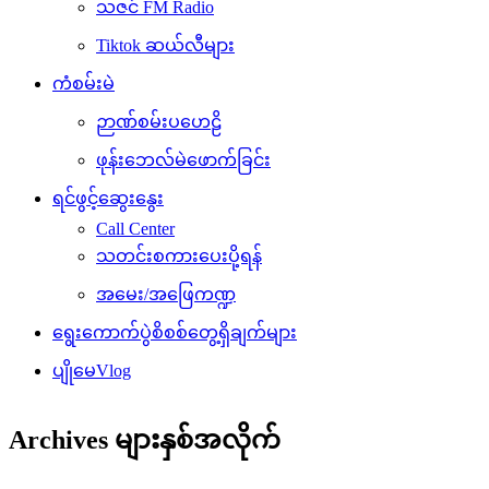
ဉာဏ်စမ်းပဟေဠိ
ဖုန်းဘေလ်မဲဖောက်ခြင်း
ရင်ဖွင့်ဆွေးနွေး
Call Center
သတင်းစကားပေးပို့ရန်
အမေး/အဖြေကဏ္ဍ
ရွေးကောက်ပွဲစိစစ်တွေ့ရှိချက်များ
ပျိုမေVlog
Archives များနှစ်အလိုက်
August 2026
July 2026
June 2026
May 2026
April 2026
March 2026