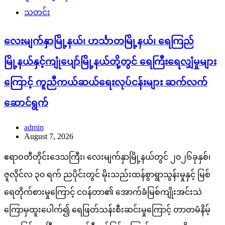
မြို့နယ်နှင့်ကျုံပျော်မြို့နယ်တို့တွင် ရေကြီးရေလျှံမှုများ
ကြောင့် ကူညီကယ်ဆယ်ရေးလုပ်ငန်းများ ဆက်လက်
ဆောင်ရွက်
admin
August 7, 2026
ဧရာဝတီတိုင်းဒေသကြီး၊ လေးမျက်နှာမြို့နယ်တွင် ၂၀၂၆ခုနှစ်၊
ဇူလိုင်လ ၃၀ ရက် ညပိုင်းတွင် မိုးသည်းထန်စွာရွာသွန်းမှုနှင့် မြစ်
ရေတိုက်စားမှုကြောင့် ငဝန်တာ၏ အောက်ခံမြစ်ကျိုးအင်းသဲ
ကြောမှထူးပေါက်၍ ရေဖြတ်သန်းစီးဆင်းမှုကြောင့် တာတမံနိမ့်
ကျမှုဖြစ်ပွားပြီး ရေကျော်စီးဝင်ခြင်းကြောင့် ယနေ့အထိ
လေးမျက်နှာမြို့ပေါ် ရပ်ကွက်(၅)ခု၊ မြို့တွင်းလမ်းမကြီးများနှင့်
ပတ်ဝန်းကျင်ကျေးရွာ ၇၂ ရွာ၊ ဟင်္သာတ မြို့နယ် ၂၆ ရွာ၊