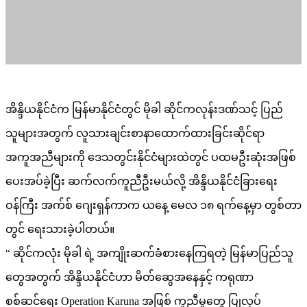
အိန္ဒိယနိုင်ငံက မြန်မာနိုင်ငံတွင် မိုခါ ဆိုင်ကလုန်းဒဏ်သင့် ပြည်
သူများအတွက် လူသားချင်းစာနာထောက်ထားခြင်းဆိုင်ရာ
အကူအညီများကို ဒေသတွင်းနိုင်ငံများထဲတွင် ပထမဦးဆုံးအဖြစ်
ပေးအပ်ခဲ့ပြီး ဆက်လက်ကူညီဦးမယ်လို့ အိန္ဒိယနိုင်ငံခြားရေး
ဝန်ကြီး အက်စ် ဂျေးရှန်ကာက ယနေ့ မေလ ၁၈ ရက်နေ့မှာ တွစ်တာ
တွင် ရေးသားခဲ့ပါတယ်။
“ ဆိုင်ကလုံး မိုခါ ရဲ့ အကျိုးဆက်ခံစားနေကြရတဲ့ မြန်မာပြည်သူ
တွေအတွက် အိန္ဒိယနိုင်ငံဟာ မိတ်ဆွေအနေနှင့် ကရုဏာ
စစ်ဆင်ရေး Operation Karuna အဖြစ် ကူညီမှုတွေ ပြုလုပ်
ဆောင်ရွက်နေပါပြီ။ ပြန်လည်ထူထောင်ရေးပစ္စည်းတွေတင်ဆောင်
လာတဲ့ အိန္ဒိယရေတပ်စစ်သင်္ဘော (၃)စီးဟာ ဒီကနေ့ ရန်ကုန်ကို
ရောက်ရှိလာပါပြီ။