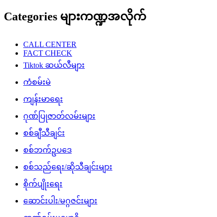
FACT CHECK
Tiktok ဆယ်လီများ
ကံစမ်းမဲ
ကျန်းမာရေး
ဂုဏ်ပြုဇာတ်လမ်းများ
စစ်ချီသီချင်း
စစ်ဘက်ဥပဒေ
စစ်သည်ရေး/ဆိုသီချင်းများ
စိုက်ပျိုးရေး
ဆောင်းပါး/မဂ္ဂဇင်းများ
ဉာဏ်စမ်းပဟေဠိ
တန်ပြန်သတင်း
တိုက်ပွဲသတင်း
ထူးထူးခြားခြား Facebook သတင်းများ