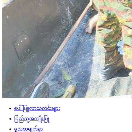
ပေါ်ပြူလာသတင်းများ
ပြည်သူ့အကျိုးပြု
မူလစာမျက်နှာ
သတင်း
လေးမျက်နှာမြို့နယ်၊ ဟင်္သာတမြို့နယ်၊ ရေကြည်