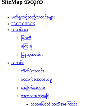
သတင်းစာ
မြဝတီ
ကြေးမုံ
မြန်မာ့အလင်း
သတင်း
တိုက်ပွဲသတင်း
ထောက်ခံအားပေးမှု
တန်ပြန်သတင်း
သကသအကွဲအပြဲ
သူတို့ပြောတဲ့ သူတို့အကြောင်း
ပြည်သူ့အကျိုးပြု
ပျော်ပွဲရွှင်ပွဲ
အားကစားသတင်း