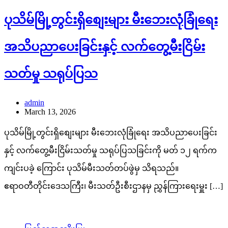
သတ်မှု သရုပ်ပြသ
admin
March 13, 2026
ပုသိမ်မြို့တွင်းရှိစျေးများ မီးဘေးလုံခြုံရေး အသိပညာပေးခြင်း
နှင့် လက်တွေ့မီးငြိမ်းသတ်မှု သရုပ်ပြသခြင်းကို မတ် ၁၂ ရက်က
ကျင်းပခဲ့ ကြောင်း ပုသိမ်မီးသတ်တပ်ဖွဲမှ သိရသည်။
ဧရာဝတီတိုင်း‌ဒေသကြီး၊ မီးသတ်ဦးစီးဌာနမှ ညွှန်ကြားရေးမှူး […]
ပြည်သူ့အကျိုးပြု
သတင်း
မင်္ဂလာရှိသော နေ့သစ်လေးဖြစ်ပါစေ