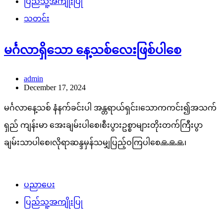
admin
December 17, 2024
မင်္ဂလာနေ့သစ် နံနက်ခင်းပါ အန္တရာယ်ရှင်း၊သောကကင်း၍အသက်
ရှည် ကျန်းမာ အေးချမ်းပါစေ၊စီးပွားဥစ္စာများတိုးတက်ကြီးပွာ
ချမ်းသာပါစေ၊လိုရာဆန္ဒမှန်သမျှပြည့်ဝကြပါစေ🙏🙏🙏၊
ပညာပေး
ပြည်သူ့အကျိုးပြု
မင်္ဂလာနံနက်ခင်းပါ
အေးခင်