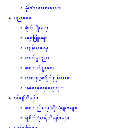
နိုင်ငံတကာသတင်း
ပညာပေး
စိုက်ပျိုးရေး
မွေးမြူရေး
ကျန်းမာရေး
လက်မှုပညာ
စစ်ဘက်ဥပဒေ
လစာနှင့်စရိတ်နှုန်းထား
အထွေထွေဗဟုသုတ
စစ်ချီသီချင်း
စစ်သည်ရေး/ဆိုသီချင်းများ
ရဲစိတ်ရဲမာန်သီချင်းများ
ဖျော်ဖြေရေး