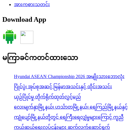
မကြာခင်ကတင်ထားသော
Hyundai ASEAN Championship 2026 အမျိုးသားဘောလုံး
ပြိုင်ပွဲ၊ အုပ်စုအဆင့် မြန်မာအသင်းနှင့် ထိုင်းအသင်း
ယှဉ်ပြိုင်မှု တိုက်ရိုက်ထုတ်လွှင့်မည်
လေးမျက်နှာမြို့နယ်၊ ဟင်္သာတမြို့နယ်၊ ရေကြည်မြို့နယ်နှင့်
ကျုံပျော်မြို့နယ်တို့တွင် ရေကြီးရေလျှံမှုများကြောင့် ကူညီ
ကယ်ဆယ်ရေးလုပ်ငန်းများ ဆက်လက်ဆောင်ရွက်
ပြည်ထောင်စုသမ္မတမြန်မာနိုင်ငံတော်နှင့် ထိုင်းနိုင်ငံတို့
အကြား နားလည်မှုစာချွန်လွှာများနှင့် သဘောတူစာချုပ်များ
အပြန်အလှန်လက်မှတ်ရေးထိုးလဲလှယ်