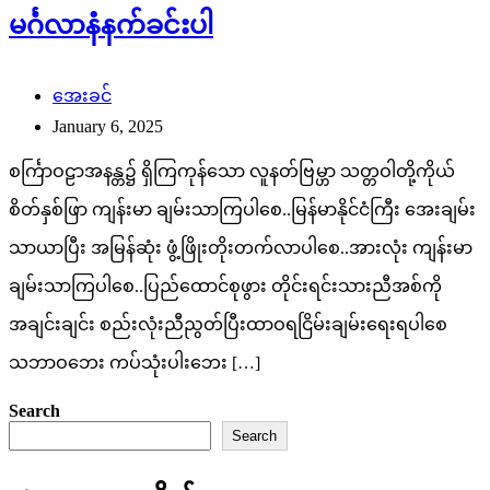
January 6, 2025
စင်္ကြာဝဠာအနန္တ၌ ရှိကြကုန်သော လူနတ်ဗြမ္ဟာ သတ္တဝါတို့ကိုယ်
စိတ်နှစ်ဖြာ ကျန်းမာ ချမ်းသာကြပါစေ..မြန်မာနိုင်ငံကြီး အေးချမ်း
သာယာပြီး အမြန်ဆုံး ဖွံ့ဖြိုးတိုးတက်လာပါစေ..အားလုံး ကျန်းမာ
ချမ်းသာကြပါစေ..ပြည်ထောင်စုဖွား တိုင်းရင်းသားညီအစ်ကို
အချင်းချင်း စည်းလုံးညီညွတ်ပြီးထာဝရငြိမ်းချမ်းရေးရပါစေ
သဘာဝဘေး ကပ်သုံးပါးဘေး […]
Search
Search
SiteMap အလိုက်
ဖတ်ရှုသင့်သည့်သတင်းများ
FACT CHECK