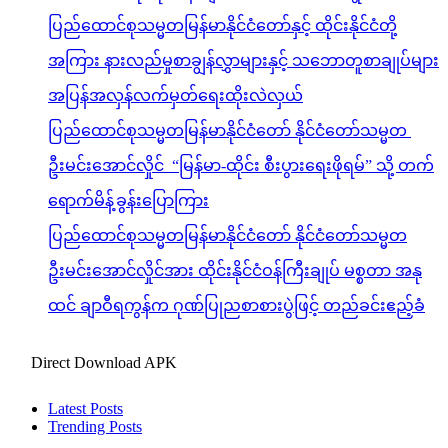
ပြည်ထောင်စုသမ္မတမြန်မာနိုင်ငံတော် နိုင်ငံတော်သမ္မတ
ဦးမင်းအောင်လှိုင် “မြန်မာ-ထိုင်း စီးပွားရေးဖိုရမ်” သို့ တက်
ရောက်မိန့်ခွန်းပြောကြား
ပြည်ထောင်စုသမ္မတမြန်မာနိုင်ငံတော် နိုင်ငံတော်သမ္မတ
ဦးမင်းအောင်လှိုင်အား ထိုင်းနိုင်ငံဝန်ကြီးချုပ် မစ္စတာ အနု
ထင် ချာဝီရကွန်က ဂုဏ်ပြုညစာစားပွဲဖြင့် တည်ခင်းဧည့်ခံ
Direct Download APK
Latest Posts
Trending Posts
သတင်း
အားကစားသတင်း