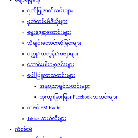
ဂုဏ်ပြုဇာတ်လမ်းများ
မှတ်တမ်းဗီဒီယိုများ
မွေးနေ့ဆုတောင်းများ
သီချင်းတောင်းဆိုခြင်းများ
ဝတ္ထု/ကာတွန်း/ကဗျာများ
ဆောင်းပါး/မဂ္ဂဇင်းများ
ပေါ်ပြူလာသတင်းများ
အနုပညာရှင်သတင်းများ
ထူးထူးခြားခြား Facebook သတင်းများ
သဇင် FM Radio
Tiktok ဆယ်လီများ
ကံစမ်းမဲ