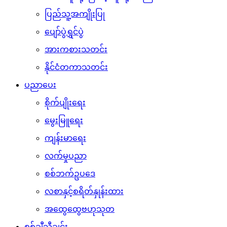
နိုင်ငံတကာသတင်း
ပညာပေး
စိုက်ပျိုးရေး
မွေးမြူရေး
ကျန်းမာရေး
လက်မှုပညာ
စစ်ဘက်ဥပဒေ
လစာနှင့်စရိတ်နှုန်းထား
အထွေထွေဗဟုသုတ
စစ်ချီသီချင်း
စစ်သည်ရေး/ဆိုသီချင်းများ
ရဲစိတ်ရဲမာန်သီချင်းများ
ဖျော်ဖြေရေး