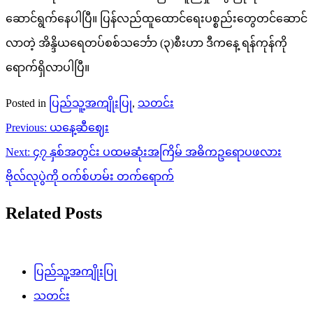
Posted in
ပြည်သူ့အကျိုးပြု
,
သတင်း
Post
Previous:
ယနေ့ဆီဈေး
navigation
Next:
၄၇ နှစ်အတွင်း ပထမဆုံးအကြိမ် အဓိကဥရောပဖလား
ဗိုလ်လုပွဲကို ဝက်စ်ဟမ်း တက်ရောက်
Related Posts
ပြည်သူ့အကျိုးပြု
သတင်း
ပုသိမ်မြို့တွင်းရှိစျေးများ မီးဘေးလုံခြုံရေး
အသိပညာပေးခြင်းနှင့် လက်တွေ့မီးငြိမ်း