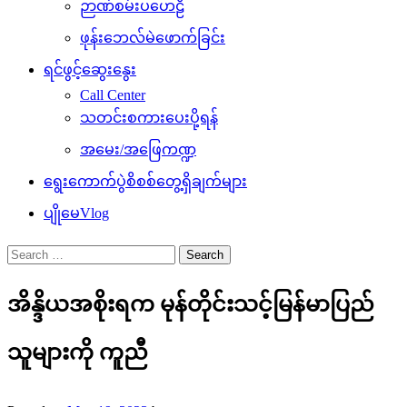
ဉာဏ်စမ်းပဟေဠိ
ဖုန်းဘေလ်မဲဖောက်ခြင်း
ရင်ဖွင့်ဆွေးနွေး
Call Center
သတင်းစကားပေးပို့ရန်
အမေး/အဖြေကဏ္ဍ
ရွေးကောက်ပွဲစိစစ်တွေ့ရှိချက်များ
ပျိုမေVlog
Search
for:
အိန္ဒိယအစိုးရက မုန်တိုင်းသင့်မြန်မာပြည်
သူများကို ကူညီ