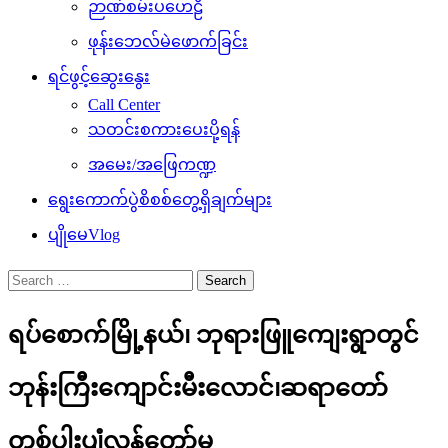
ဉာဏ်စမ်းပဟေဠိ
ဖုန်းဘေလ်မဲဖောက်ခြင်း
ရင်ဖွင့်ဆွေးနွေး
Call Center
သတင်းစကားပေးပို့ရန်
အမေး/အဖြေကဏ္ဍ
ရွေးကောက်ပွဲစိစစ်တွေ့ရှိချက်များ
ပျိုမေVlog
Search
for:
ရပ်စောက်မြို့နယ်၊ ဘုရားဖြူကျေးရွာတွင်
ဘုန်းကြီးကျောင်းမီးလောင်၊ဆရာတော်
တစ်ပါးပျံလွန်တော်မူ