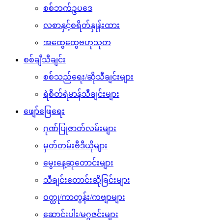
စစ်ဘက်ဥပဒေ
လစာနှင့်စရိတ်နှုန်းထား
အထွေထွေဗဟုသုတ
စစ်ချီသီချင်း
စစ်သည်ရေး/ဆိုသီချင်းများ
ရဲစိတ်ရဲမာန်သီချင်းများ
ဖျော်ဖြေရေး
ဂုဏ်ပြုဇာတ်လမ်းများ
မှတ်တမ်းဗီဒီယိုများ
မွေးနေ့ဆုတောင်းများ
သီချင်းတောင်းဆိုခြင်းများ
ဝတ္ထု/ကာတွန်း/ကဗျာများ
ဆောင်းပါး/မဂ္ဂဇင်းများ