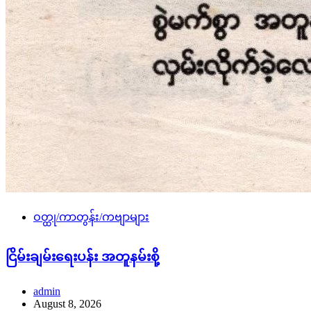
ဝတ္ထု/ကာတွန်း/ကဗျာများ
ငြိမ်းချမ်းရေးပန်း အတူနမ်းစို့
admin
August 8, 2026