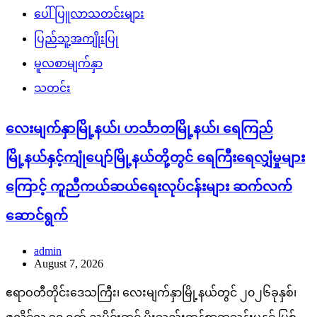
ပေါ်ပြူလာသတင်းများ
ပြည်သူ့အကျိုးပြု
မူလစာမျက်နှာ
သတင်း
လေးမျက်နှာမြို့နယ်၊ ဟင်္သာတမြို့နယ်၊ ရေကြည်
မြို့နယ်နှင့်ကျုံပျော်မြို့နယ်တို့တွင် ရေကြီးရေလျှံမှုများ
ကြောင့် ကူညီကယ်ဆယ်ရေးလုပ်ငန်းများ ဆက်လက်
ဆောင်ရွက်
admin
August 7, 2026
ဧရာဝတီတိုင်းဒေသကြီး၊ လေးမျက်နှာမြို့နယ်တွင် ၂၀၂၆ခုနှစ်၊