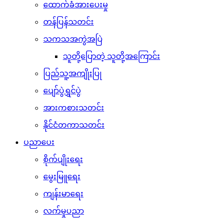
ထောက်ခံအားပေးမှု
တန်ပြန်သတင်း
သကသအကွဲအပြဲ
သူတို့ပြောတဲ့ သူတို့အကြောင်း
ပြည်သူ့အကျိုးပြု
ပျော်ပွဲရွှင်ပွဲ
အားကစားသတင်း
နိုင်ငံတကာသတင်း
ပညာပေး
စိုက်ပျိုးရေး
မွေးမြူရေး
ကျန်းမာရေး
လက်မှုပညာ