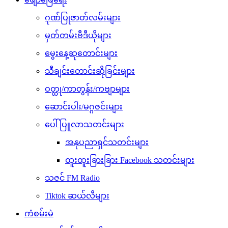
ဂုဏ်ပြုဇာတ်လမ်းများ
မှတ်တမ်းဗီဒီယိုများ
မွေးနေ့ဆုတောင်းများ
သီချင်းတောင်းဆိုခြင်းများ
ဝတ္ထု/ကာတွန်း/ကဗျာများ
ဆောင်းပါး/မဂ္ဂဇင်းများ
ပေါ်ပြူလာသတင်းများ
အနုပညာရှင်သတင်းများ
ထူးထူးခြားခြား Facebook သတင်းများ
သဇင် FM Radio
Tiktok ဆယ်လီများ
ကံစမ်းမဲ