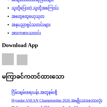
သူတို့ပြောတဲ့ သူတို့အကြောင်း
အထွေထွေဗဟုသုတ
အနုပညာရှင်သတင်းများ
အားကစားသတင်း
Download App
မကြာခင်ကတင်ထားသော
ငြိမ်းချမ်းရေးပန်း အတူနမ်းစို့
Hyundai ASEAN Championship 2026 အမျိုးသားဘောလုံး