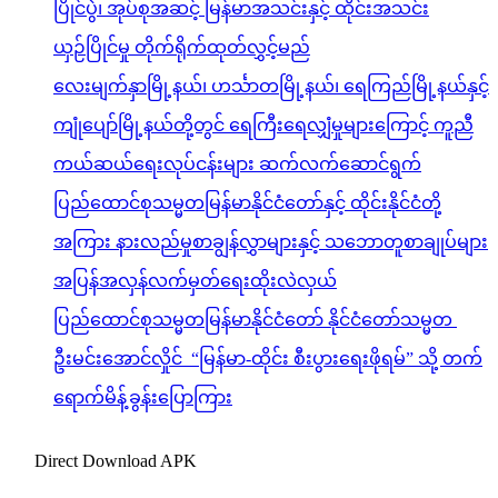
ပြိုင်ပွဲ၊ အုပ်စုအဆင့် မြန်မာအသင်းနှင့် ထိုင်းအသင်း
ယှဉ်ပြိုင်မှု တိုက်ရိုက်ထုတ်လွှင့်မည်
လေးမျက်နှာမြို့နယ်၊ ဟင်္သာတမြို့နယ်၊ ရေကြည်မြို့နယ်နှင့်
ကျုံပျော်မြို့နယ်တို့တွင် ရေကြီးရေလျှံမှုများကြောင့် ကူညီ
ကယ်ဆယ်ရေးလုပ်ငန်းများ ဆက်လက်ဆောင်ရွက်
ပြည်ထောင်စုသမ္မတမြန်မာနိုင်ငံတော်နှင့် ထိုင်းနိုင်ငံတို့
အကြား နားလည်မှုစာချွန်လွှာများနှင့် သဘောတူစာချုပ်များ
အပြန်အလှန်လက်မှတ်ရေးထိုးလဲလှယ်
ပြည်ထောင်စုသမ္မတမြန်မာနိုင်ငံတော် နိုင်ငံတော်သမ္မတ
ဦးမင်းအောင်လှိုင် “မြန်မာ-ထိုင်း စီးပွားရေးဖိုရမ်” သို့ တက်
ရောက်မိန့်ခွန်းပြောကြား
Direct Download APK