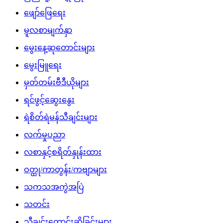
ဖျော်ဖြေရေး
မူလစာမျက်နှာ
မွေးနေ့ဆုတောင်းများ
မွေးမြူရေး
မှတ်တမ်းဗီဒီယိုများ
ရင်ဖွင့်ဆွေးနွေး
ရဲစိတ်ရဲမန်သီချင်းများ
လက်မှုပညာ
လစာနှင့်စရိတ်နှုန်းထား
ဝတ္ထု/ကာတွန်း/ကဗျာများ
သကသအကွဲအပြဲ
သတင်း
သီချင်းတောင်းဆိုခြင်းများ