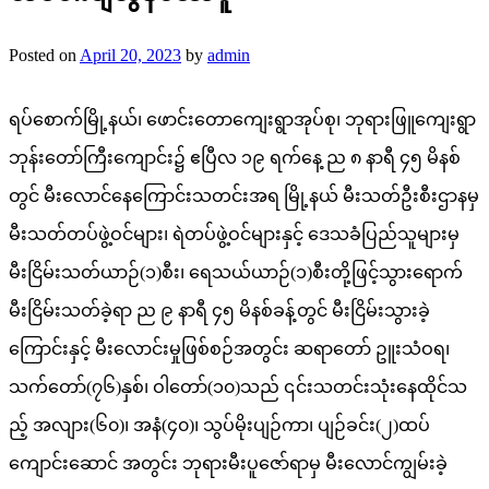
Posted on
April 20, 2023
by
admin
ရပ်စောက်မြို့နယ်၊ ဖောင်းတောကျေးရွာအုပ်စု၊ ဘုရားဖြူကျေးရွာ
ဘုန်းတော်ကြီးကျောင်း၌ ဧပြီလ ၁၉ ရက်‌နေ့ ည ၈ နာရီ ၄၅ မိနစ်
တွင် မီးလောင်နေကြောင်းသတင်းအရ မြို့နယ် မီးသတ်ဦးစီးဌာနမှ
မီးသတ်တပ်ဖွဲ့ဝင်များ၊ ရဲတပ်ဖွဲ့ဝင်များနှင့် ဒေသခံပြည်သူများမှ
မီးငြိမ်းသတ်ယာဉ်(၁)စီး၊ ရေသယ်ယာဉ်(၁)စီးတို့ဖြင့်သွားရောက်
မီးငြိမ်းသတ်ခဲ့ရာ ည ၉ နာရီ ၄၅ မိနစ်ခန့်တွင် မီးငြိမ်းသွားခဲ့
ကြောင်းနှင့် မီးလောင်းမှုဖြစ်စဉ်အတွင်း ဆရာတော် ဥူးသံဝရ၊
သက်တော်(၇၆)နှစ်၊ ဝါတော်(၁၀)သည် ၎င်းသတင်းသုံးနေထိုင်သ
ည့် အလျား(၆၀)၊ အနံ(၄၀)၊ သွပ်မိုးပျဉ်ကာ၊ ပျဉ်ခင်း(၂)ထပ်
ကျောင်းဆောင် အတွင်း ဘုရားမီးပူဇော်ရာမှ မီးလောင်ကျွမ်းခဲ့