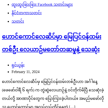
ထူးထူးခြားခြား Facebook သတင်းများ
နိုင်ငံတကာသတင်း
သတင်း
ဟောင်ကောင်လေဆိပ်မှာ မြေပြင်ဝန်ထမ်း
တစ်ဦး လေယာဉ်မတော်တဆမှုနဲ့ သေဆုံး
ရှင်ယွန်း
February 11, 2024
ဟောင်ကောင်လေဆိပ်မှ မြေပြင်ဝန်ထမ်းတစ်ဦးဟာ အင်္ဂါနေ့
(ဖေဖော်ဝါရီ ၆ ရက်) က တွဲဆွဲလေယာဉ်နဲ့ ဝင်တိုက်မိပြီ သေဆုံးခဲ့
တယ်လို့ အာဏာပိုင်တွေက ပြောကြားခဲ့ပါတယ်။ အမည်မဖော်လို
သူ ဟောင်ကောင်မှာ အလုပ်လုပ်ကိုင်နေတဲ့ […]