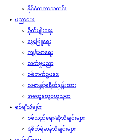
နိုင်ငံတကာသတင်း
ပညာပေး
စိုက်ပျိုးရေး
မွေးမြူရေး
ကျန်းမာရေး
လက်မှုပညာ
စစ်ဘက်ဥပဒေ
လစာနှင့်စရိတ်နှုန်းထား
အထွေထွေဗဟုသုတ
စစ်ချီသီချင်း
စစ်သည်ရေး/ဆိုသီချင်းများ
ရဲစိတ်ရဲမာန်သီချင်းများ
ဖျော်ဖြေရေး