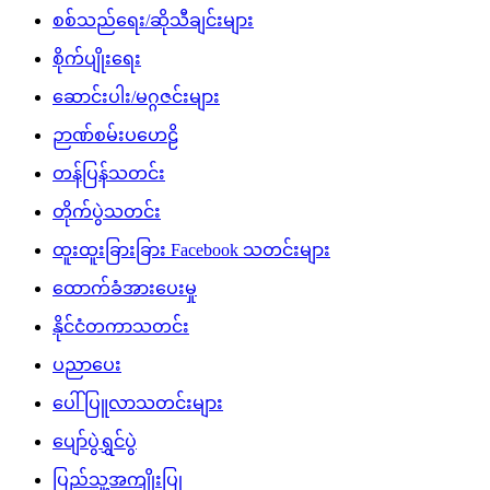
စစ်သည်ရေး/ဆိုသီချင်းများ
စိုက်ပျိုးရေး
ဆောင်းပါး/မဂ္ဂဇင်းများ
ဉာဏ်စမ်းပဟေဠိ
တန်ပြန်သတင်း
တိုက်ပွဲသတင်း
ထူးထူးခြားခြား Facebook သတင်းများ
ထောက်ခံအားပေးမှု
နိုင်ငံတကာသတင်း
ပညာပေး
ပေါ်ပြူလာသတင်းများ
ပျော်ပွဲရွှင်ပွဲ
ပြည်သူ့အကျိုးပြု