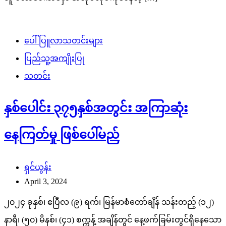
ပေါ်ပြူလာသတင်းများ
ပြည်သူ့အကျိုးပြု
သတင်း
နှစ်ပေါင်း ၃၇၅နှစ်အတွင်း အကြာဆုံး
နေကြတ်မှု ဖြစ်ပေါ်မည်
ရှင်ယွန်း
April 3, 2024
၂၀၂၄ ခုနှစ်၊ ဧပြီလ (၉) ရက်၊ မြန်မာစံတော်ချိန် သန်းတည့် (၁၂)
နာရီ၊ (၅၀) မိနစ်၊ (၄၁) စက္ကန့် အချိန်တွင် နေ့ဖက်ခြမ်းတွင်ရှိနေသော