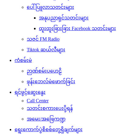
ပေါ်ပြူလာသတင်းများ
အနုပညာရှင်သတင်းများ
ထူးထူးခြားခြား Facebook သတင်းများ
သဇင် FM Radio
Tiktok ဆယ်လီများ
ကံစမ်းမဲ
ဉာဏ်စမ်းပဟေဠိ
ဖုန်းဘေလ်မဲဖောက်ခြင်း
ရင်ဖွင့်ဆွေးနွေး
Call Center
သတင်းစကားပေးပို့ရန်
အမေး/အဖြေကဏ္ဍ
ရွေးကောက်ပွဲစိစစ်တွေ့ရှိချက်များ