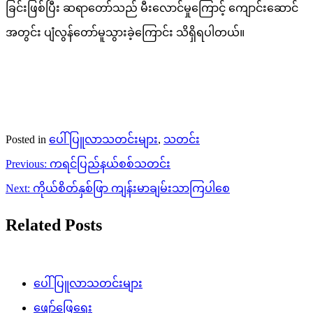
ခြင်းဖြစ်ပြီး ဆရာတော်သည် မီးလောင်မှုကြောင့် ကျောင်းဆောင်
အတွင်း ပျံလွန်တော်မူသွားခဲ့ကြောင်း သိရှိရပါတယ်။
Posted in
ပေါ်ပြူလာသတင်းများ
,
သတင်း
Post
Previous:
ကရင်ပြည်နယ်စစ်သတင်း
navigation
Next:
ကိုယ်စိတ်နှစ်ဖြာ ကျန်းမာချမ်းသာကြပါစေ
Related Posts
ပေါ်ပြူလာသတင်းများ
ဖျော်ဖြေရေး