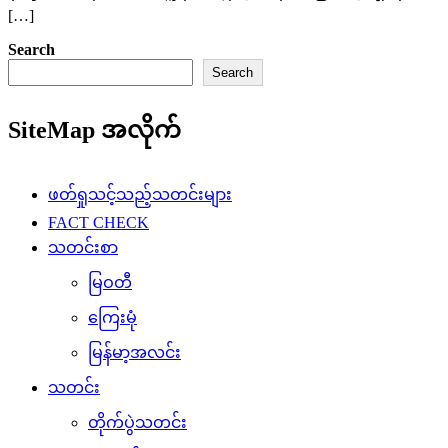
[…]
Search
Search
SiteMap အလိုက်
ဖတ်ရှုသင့်သည့်သတင်းများ
FACT CHECK
သတင်းစာ
မြဝတီ
ကြေးမုံ
မြန်မာ့အလင်း
သတင်း
တိုက်ပွဲသတင်း