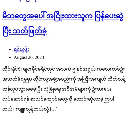
မိဘတွေအပေါ် အငြိုးထားသူက ပြန်ပေးဆွဲ
ပြီး သတ်ဖြတ်ခဲ့
ရှင်ယွန်း
August 20, 2023
ထိုင်းနိုင်ငံ၊ ချင်းမိုင်ခရိုင်တွင် အသက် ၅ နှစ်အရွယ် ကလေးတစ်ဦး
အသတ်ခံရမှုမှာ ထိုင်းလူ့အဖွဲ့အစည်းကို အကြီးအကျယ် ထိတ်လန့်
တုန်လှုပ်သွားစေခဲ့ပြီး လုံခြုံရေးအစီအမံများကို ဦးစားပေး
လုပ်ဆောင်ရန် စာသင်ကျောင်းတွေကို တောင်းဆိုလာခဲ့ကြပါ
တယ်။ ကျူးလွန်တယ်လို့ […]