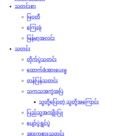
သတင်းစာ
မြဝတီ
ကြေးမုံ
မြန်မာ့အလင်း
သတင်း
တိုက်ပွဲသတင်း
ထောက်ခံအားပေးမှု
တန်ပြန်သတင်း
သကသအကွဲအပြဲ
သူတို့ပြောတဲ့ သူတို့အကြောင်း
ပြည်သူ့အကျိုးပြု
ပျော်ပွဲရွှင်ပွဲ
အားကစားသတင်း