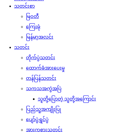
သတင်းစာ
မြဝတီ
ကြေးမုံ
မြန်မာ့အလင်း
သတင်း
တိုက်ပွဲသတင်း
ထောက်ခံအားပေးမှု
တန်ပြန်သတင်း
သကသအကွဲအပြဲ
သူတို့ပြောတဲ့ သူတို့အကြောင်း
ပြည်သူ့အကျိုးပြု
ပျော်ပွဲရွှင်ပွဲ
အားကစားသတင်း