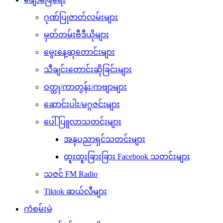
ဂုဏ်ပြုဇာတ်လမ်းများ
မှတ်တမ်းဗီဒီယိုများ
မွေးနေ့ဆုတောင်းများ
သီချင်းတောင်းဆိုခြင်းများ
ဝတ္ထု/ကာတွန်း/ကဗျာများ
ဆောင်းပါး/မဂ္ဂဇင်းများ
ပေါ်ပြူလာသတင်းများ
အနုပညာရှင်သတင်းများ
ထူးထူးခြားခြား Facebook သတင်းများ
သဇင် FM Radio
Tiktok ဆယ်လီများ
ကံစမ်းမဲ