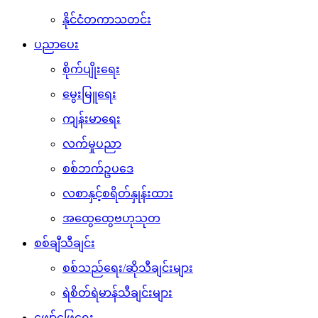
နိုင်ငံတကာသတင်း
ပညာပေး
စိုက်ပျိုးရေး
မွေးမြူရေး
ကျန်းမာရေး
လက်မှုပညာ
စစ်ဘက်ဥပဒေ
လစာနှင့်စရိတ်နှုန်းထား
အထွေထွေဗဟုသုတ
စစ်ချီသီချင်း
စစ်သည်ရေး/ဆိုသီချင်းများ
ရဲစိတ်ရဲမာန်သီချင်းများ
ဖျော်ဖြေရေး