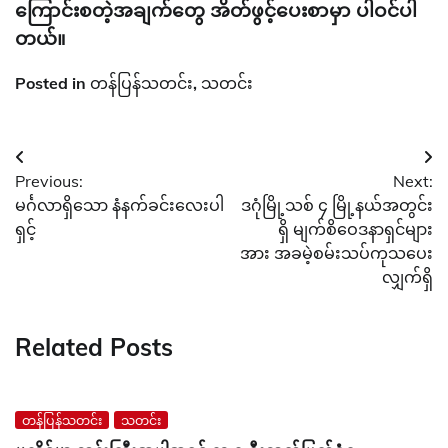
ကြောင်းစတဲ့အချက်တွေ အိတ်ဖွင့်ပေးစာမှာ ပါဝင်ပါ
တယ်။
Posted in
တန်ပြန်သတင်း
,
သတင်း
Post
Previous:
Next:
navigation
မင်္ဂလာရှိသော နံနက်ခင်းလေးပါ
ဒဂုံမြို့သစ် ၄ မြို့နယ်အတွင်း
ရှင့်
ရှိ မျက်စိဝေဒနာရှင်များ
အား အခမဲ့စမ်းသပ်ကုသပေး
လျှက်ရှိ
Related Posts
တန်ပြန်သတင်း
သတင်း