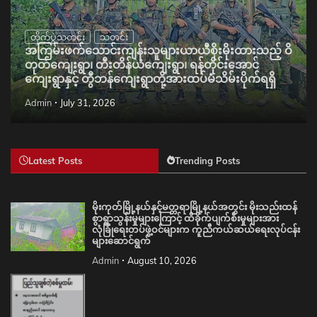
တိုက်ပွဲသတင်း
သတင်း
အကြမ်းဖက်သောင်းကျန်းသူများယာယီစိုးမိုးထားသည့် ဝိ
တုတ်ကျေးရွာ၊ တီးတိန်ယံကျေးရွာ၊ ရန်တိုင်းအောင်
ကျေးရွာနှင့် တွီဘန်ကျေးရွာတို့အားထပ်မံသိမ်းပိုက်ရရှိ
Admin
July 31, 2026
Latest Posts
Trending Posts
မိုးကုတ်မြို့နယ်နှင့်မတ္တရာမြို့နယ်အတွင်း မိုးသည်းထန်
စွာရွာသွန်းမှုများကြောင့် ထိခိုက်ပျက်စီးမှုများအား
လုံခြုံရေးတပ်ဖွဲ့ဝင်များက ကူညီကယ်ဆယ်ရေးလုပ်ငန်း
များဆောင်ရွက်
Admin
August 10, 2026