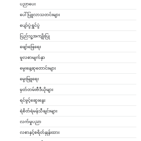
ပညာပေး
ပေါ်ပြူလာသတင်းများ
ပျော်ပွဲရွှင်ပွဲ
ပြည်သူ့အကျိုးပြု
ဖျော်ဖြေရေး
မူလစာမျက်နှာ
မွေးနေ့ဆုတောင်းများ
မွေးမြူရေး
မှတ်တမ်းဗီဒီယိုများ
ရင်ဖွင့်ဆွေးနွေး
ရဲစိတ်ရဲမန်သီချင်းများ
လက်မှုပညာ
လစာနှင့်စရိတ်နှုန်းထား