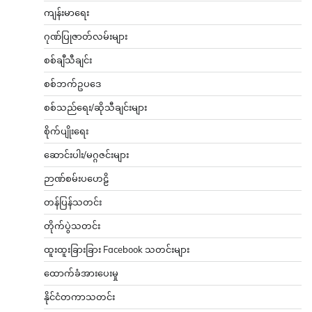
ကျန်းမာရေး
ဂုဏ်ပြုဇာတ်လမ်းများ
စစ်ချီသီချင်း
စစ်ဘက်ဥပဒေ
စစ်သည်ရေး/ဆိုသီချင်းများ
စိုက်ပျိုးရေး
ဆောင်းပါး/မဂ္ဂဇင်းများ
ဉာဏ်စမ်းပဟေဠိ
တန်ပြန်သတင်း
တိုက်ပွဲသတင်း
ထူးထူးခြားခြား Facebook သတင်းများ
ထောက်ခံအားပေးမှု
နိုင်ငံတကာသတင်း