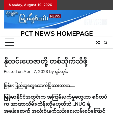
Skip
Monday, August 10, 2026
to
content
PCT NEWS HOMEPAGE
နိုလင်းဟေဇာတို့ တစ်သိုက်သိဖို့
Posted on
April 7, 2023
by
ရှင်ယွန်း
မြန်မာပြည်သူတွေထောက်ပြထားတာက…..
မြန်မာနိုင်ငံအတွင်းက အကြမ်းဖက်မှုတွေဟာ စစ်တပ်
က အာဏာသိမ်း/ထိန်းလိုမဟုတ်ဘဲ…NUG ရဲ့
အစွန်းရောက် အလုံးစုံပျက်သုဉ်းရေးလမ်းစဉ်ကြောင့်