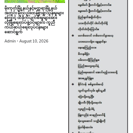
မိုးကုတ်မြို့နယ်နှင့်မတ္တရာမြို့နယ်
အတွင်း မိုးသည်းထန်စွာရွာသွန်းမှုများ
ကြောင့် ထိခိုက်ပျက်စီးမှုများအား
လုံခြုံရေးတပ်ဖွဲ့ဝင်များက ကူညီ
ကယ်ဆယ်ရေးလုပ်ငန်းများ
ဆောင်ရွက်
Admin
August 10, 2026