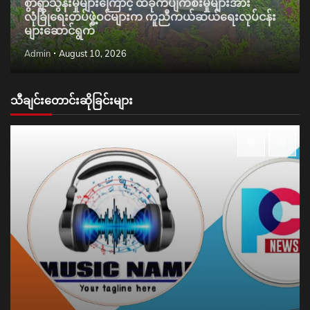
စွာရွာသွန်းမှုများကြောင့် ထိခိုက်ပျက်စီးမှုများအား
လုံခြုံရေးတပ်ဖွဲ့ဝင်များက ကူညီကယ်ဆယ်ရေးလုပ်ငန်း
များဆောင်ရွက်
Admin
August 10, 2026
သီချင်းတောင်းဆိုခြင်းများ