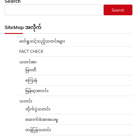
Search
Search
SiteMap အလိုက်
ဖတ်ရှုသင့်သည့်သတင်းများ
FACT CHECK
သတင်းစာ
မြဝတီ
ကြေးမုံ
မြန်မာ့အလင်း
သတင်း
တိုက်ပွဲသတင်း
ထောက်ခံအားပေးမှု
တန်ပြန်သတင်း