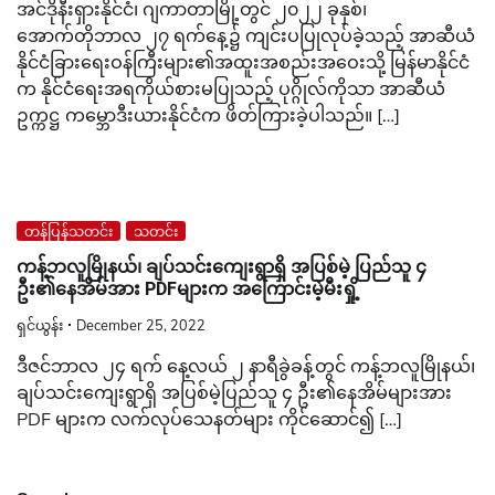
အင်ဒိုနီးရှားနိုင်ငံ၊ ဂျကာတာမြို့တွင် ၂၀၂၂ ခုနှစ်၊
အောက်တိုဘာလ ၂၇ ရက်နေ့၌ ကျင်းပပြုလုပ်ခဲ့သည့် အာဆီယံ
နိုင်ငံခြားရေးဝန်ကြီးများ၏အထူးအစည်းအဝေးသို့ မြန်မာနိုင်ငံ
က နိုင်ငံရေးအရကိုယ်စားမပြုသည့် ပုဂ္ဂိုလ်ကိုသာ အာဆီယံ
ဥက္ကဋ္ဌ ကမ္ဘောဒီးယားနိုင်ငံက ဖိတ်ကြားခဲ့ပါသည်။ […]
တန်ပြန်သတင်း
သတင်း
ကန့်ဘလူမြိုနယ်၊ ချပ်သင်းကျေးရွာရှိ အပြစ်မဲ့ ပြည်သူ ၄
ဦး၏နေအိမ်အား PDFများက အကြောင်းမဲ့မီးရှို့
ရှင်ယွန်း
December 25, 2022
ဒီဇင်ဘာလ ၂၄ ရက် နေ့လယ် ၂ နာရီခွဲခန့်တွင် ကန့်ဘလူမြိုနယ်၊
ချပ်သင်းကျေးရွာရှိ အပြစ်မဲ့ပြည်သူ ၄ ဦး၏နေအိမ်များအား
PDF များက လက်လုပ်သေနတ်များ ကိုင်ဆောင်၍ […]