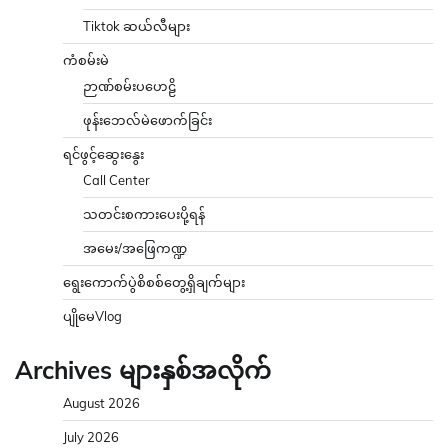
Tiktok ဆယ်လီများ
ကံစမ်းမဲ
ဉာဏ်စမ်းပဟေဠိ
ဖုန်းဘေလ်မဲဖောက်ခြင်း
ရင်ဖွင့်ဆွေးနွေး
Call Center
သတင်းစကားပေးပို့ရန်
အမေး/အဖြေကဏ္ဍ
ရွေးကောက်ပွဲစိစစ်တွေ့ရှိချက်များ
ပျိုမေVlog
Archives များနှစ်အလိုက်
August 2026
July 2026