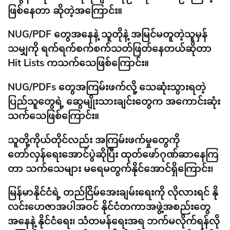
ဖြစ်နေတာ ဆိုတဲ့အကြောင်း။
NUG/PDF တွေအနေနဲ့ သူတိုနဲ့ အမြင်မတူတဲ့သူမှန်
သမျှကို ရက်ရက်စက်စက်သတ်ဖြတ်နေတယ်ဆိုတာ
Hit Lists ကသက်သေဖြစ်ကြောင်း။
NUG/PDFs တွေအကြမ်းဖက်လို့ သေဆုံးသွားရတဲ့
ပြည်သူတွေရဲ့ ဆွေမျိုးသားချင်းတွေက အကောင်းဆုံး
သက်သေဖြစ်ကြောင်း။
သူတို့ကိုယ်တိုင်လည်း အကြမ်းဖက်မှုတွေကို
တော်လှန်ရေးအောင်ပွဲဆိုပြီး ထုတ်ဖော်ဂုဏ်ဆာနေကြ
တာ သက်သေများ မရေမတွက်နိုင်အောင်ရှိကြောင်း၊
မြန်မာနိုင်ငံရဲ့ တည်ငြိမ်အေးချမ်းရေးကို လိုလားရင် နို
လင်းဟေဇာအပါအဝင် နိုင်ငံတကာအဖွဲ့အစည်းတွေ
အနေနဲ့ နိုင်ငံရေး၊ သံတမန်ရေးအရ ဘက်မလိုက်ရန်လို