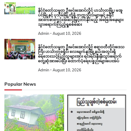
နိုင်ငံတော်သမ္မတ ဦးမင်းအောင်လှိုင် ဟင်္သာတမြို့၊ မအူ
ပင်မြို့နှင့် ပုသိမ်မြို့တို့ရှိ တက္ကသိုလ်များနှင့် ခရိုင်
အားကစားကွင်းအဆင့်မြှင့်တင်နိုင်မည့် အခြေအနေများ
သွားရောက်ကြည့်ရှုစစ်ဆေး
Admin
August 10, 2026
နိုင်ငံတော်သမ္မတ ဦးမင်းအောင်လှိုင် ဧရာဝတီတိုင်းဒေသ
ကြီး ဟင်္သာတခရိုင်၊ လေးမျက်နှာမြို့နယ်အတွင်းရှိ
ရေဘေးသင့်ပြည်သူများအား ရင်းရင်းနှီးနှီးသွားရောက်
တွေ့ဆုံအားပေးပြီး ထောက်ပံ့ရေးပစ္စည်းများပေးအပ်
Admin
August 10, 2026
Popular News