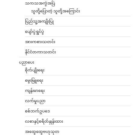
သကသအကွဲအပြဲ
သူတို့ပြောတဲ့ သူတို့အကြောင်း
ပြည်သူ့အကျိုးပြု
ပျော်ပွဲရွှင်ပွဲ
အားကစားသတင်း
နိုင်ငံတကာသတင်း
ပညာပေး
စိုက်ပျိုးရေး
မွေးမြူရေး
ကျန်းမာရေး
လက်မှုပညာ
စစ်ဘက်ဥပဒေ
လစာနှင့်စရိတ်နှုန်းထား
အထွေထွေဗဟုသုတ