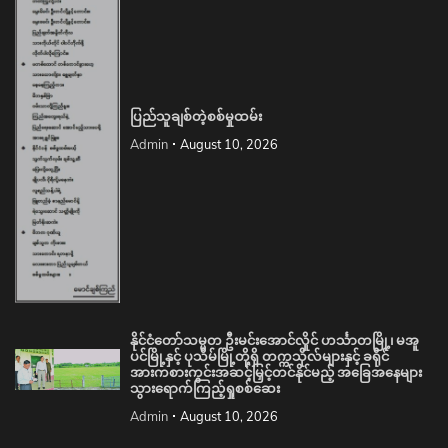
ပြည်သူချစ်တဲ့စစ်မှုထမ်း
Admin
August 10, 2026
နိုင်ငံတော်သမ္မတ ဦးမင်းအောင်လှိုင် ဟင်္သာတမြို့၊ မအူ
ပင်မြို့နှင့် ပုသိမ်မြို့တို့ရှိ တက္ကသိုလ်များနှင့် ခရိုင်
အားကစားကွင်းအဆင့်မြှင့်တင်နိုင်မည့် အခြေအနေများ
သွားရောက်ကြည့်ရှုစစ်ဆေး
Admin
August 10, 2026