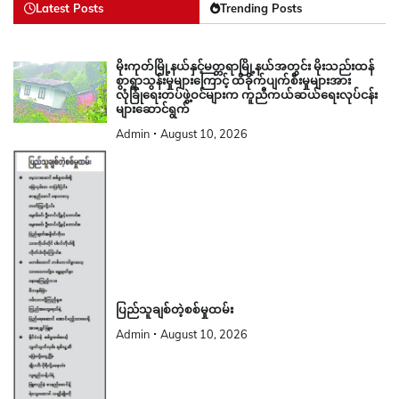
Latest Posts
Trending Posts
မိုးကုတ်မြို့နယ်နှင့်မတ္တရာမြို့နယ်အတွင်း မိုးသည်းထန်
စွာရွာသွန်းမှုများကြောင့် ထိခိုက်ပျက်စီးမှုများအား
လုံခြုံရေးတပ်ဖွဲ့ဝင်များက ကူညီကယ်ဆယ်ရေးလုပ်ငန်း
များဆောင်ရွက်
Admin
August 10, 2026
ပြည်သူချစ်တဲ့စစ်မှုထမ်း
Admin
August 10, 2026