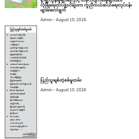
စွာရွာသွန်းမှုများကြောင့် ထိခိုက်ပျက်စီးမှုများအား
လုံခြုံရေးတပ်ဖွဲ့ဝင်များက ကူညီကယ်ဆယ်ရေးလုပ်ငန်း
များဆောင်ရွက်
Admin
August 10, 2026
ပြည်သူချစ်တဲ့စစ်မှုထမ်း
Admin
August 10, 2026