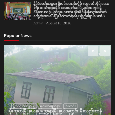
နိုင်ငံတော်သမ္မတ ဦးမင်းအောင်လှိုင် ဧရာဝတီတိုင်းဒေသ
ကြီး ဟင်္သာတခရိုင်၊ လေးမျက်နှာမြို့နယ်အတွင်းရှိ
ရေဘေးသင့်ပြည်သူများအား ရင်းရင်းနှီးနှီးသွားရောက်
တွေ့ဆုံအားပေးပြီး ထောက်ပံ့ရေးပစ္စည်းများပေးအပ်
Admin
August 10, 2026
Popular News
ပြည်သူ့အကျိုးပြု
မူလစာမျက်နှာ
သတင်း
မိုးကုတ်မြို့နယ်နှင့်မတ္တရာမြို့နယ်အတွင်း မိုးသည်းထန်