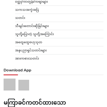
ဝတ္ထု/ကာတွန်း/ကဗျာများ
သကသအကွဲအပြဲ
သတင်း
သီချင်းတောင်းဆိုခြင်းများ
သူတို့ပြောတဲ့ သူတို့အကြောင်း
အထွေထွေဗဟုသုတ
အနုပညာရှင်သတင်းများ
အားကစားသတင်း
Download App
မကြာခင်ကတင်ထားသော