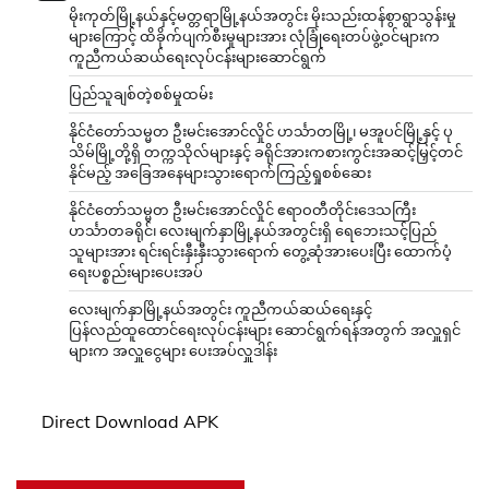
မိုးကုတ်မြို့နယ်နှင့်မတ္တရာမြို့နယ်အတွင်း မိုးသည်းထန်စွာရွာသွန်းမှု
များကြောင့် ထိခိုက်ပျက်စီးမှုများအား လုံခြုံရေးတပ်ဖွဲ့ဝင်များက
ကူညီကယ်ဆယ်ရေးလုပ်ငန်းများဆောင်ရွက်
ပြည်သူချစ်တဲ့စစ်မှုထမ်း
နိုင်ငံတော်သမ္မတ ဦးမင်းအောင်လှိုင် ဟင်္သာတမြို့၊ မအူပင်မြို့နှင့် ပု
သိမ်မြို့တို့ရှိ တက္ကသိုလ်များနှင့် ခရိုင်အားကစားကွင်းအဆင့်မြှင့်တင်
နိုင်မည့် အခြေအနေများသွားရောက်ကြည့်ရှုစစ်ဆေး
နိုင်ငံတော်သမ္မတ ဦးမင်းအောင်လှိုင် ဧရာဝတီတိုင်းဒေသကြီး
ဟင်္သာတခရိုင်၊ လေးမျက်နှာမြို့နယ်အတွင်းရှိ ရေဘေးသင့်ပြည်
သူများအား ရင်းရင်းနှီးနှီးသွားရောက် တွေ့ဆုံအားပေးပြီး ထောက်ပံ့
ရေးပစ္စည်းများပေးအပ်
လေးမျက်နှာမြို့နယ်အတွင်း ကူညီကယ်ဆယ်ရေးနှင့်
ပြန်လည်ထူထောင်ရေးလုပ်ငန်းများ ဆောင်ရွက်ရန်အတွက် အလှူရှင်
များက အလှူငွေများ ပေးအပ်လှူဒါန်း
Direct Download APK