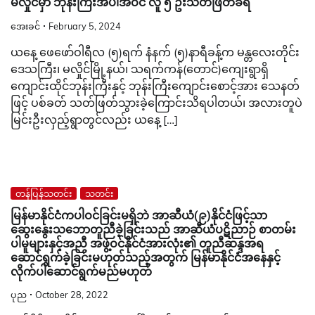
မလှိုင်မှာ ဘုန်းကြီးအပါအဝင် လူ ၅ ဦးသတ်ဖြတ်ခံရ
အေးခင်
February 5, 2024
ယနေ့ ဖေဖော်ဝါရီလ (၅)ရက် နံနက် (၅)နာရီခန့်က မန္တလေးတိုင်း
ဒေသကြီး၊ မလှိုင်မြို့နယ်၊ သရက်ကန်(တောင်)ကျေးရွာရှိ
ကျောင်းထိုင်ဘုန်းကြီးနှင့် ဘုန်းကြီးကျောင်းစောင့်အား သေနတ်
ဖြင့် ပစ်ခတ် သတ်ဖြတ်သွားခဲ့ကြောင်းသိရပါတယ်၊ အလားတူပဲ
မြင်းဦးလှည့်ရွာတွင်လည်း ယနေ့ […]
တန်ပြန်သတင်း
သတင်း
မြန်မာနိုင်ငံကပါဝင်ခြင်းမရှိဘဲ အာဆီယံ(၉)နိုင်ငံဖြင့်သာ
ဆွေးနွေးသဘောတူညီခဲ့ခြင်းသည် အာဆီယံပဋိညာဉ် စာတမ်း
ပါမူများနှင့်အညီ အဖွဲ့ဝင်နိုင်ငံအားလုံး၏ တူညီဆန္ဒအရ
ဆောင်ရွက်ခဲ့ခြင်းမဟုတ်သည့်အတွက် မြန်မာနိုင်ငံအနေနှင့်
လိုက်ပါဆောင်ရွက်မည်မဟုတ်
ပုည
October 28, 2022