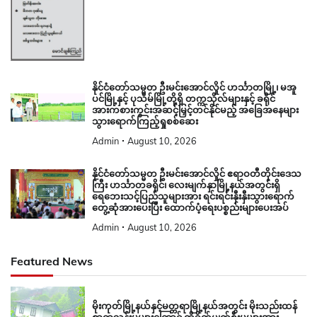
နိုင်ငံတော်သမ္မတ ဦးမင်းအောင်လှိုင် ဟင်္သာတမြို့၊ မအူ
ပင်မြို့နှင့် ပုသိမ်မြို့တို့ရှိ တက္ကသိုလ်များနှင့် ခရိုင်
အားကစားကွင်းအဆင့်မြှင့်တင်နိုင်မည့် အခြေအနေများ
သွားရောက်ကြည့်ရှုစစ်ဆေး
Admin
August 10, 2026
နိုင်ငံတော်သမ္မတ ဦးမင်းအောင်လှိုင် ဧရာဝတီတိုင်းဒေသ
ကြီး ဟင်္သာတခရိုင်၊ လေးမျက်နှာမြို့နယ်အတွင်းရှိ
ရေဘေးသင့်ပြည်သူများအား ရင်းရင်းနှီးနှီးသွားရောက်
တွေ့ဆုံအားပေးပြီး ထောက်ပံ့ရေးပစ္စည်းများပေးအပ်
Admin
August 10, 2026
Featured News
မိုးကုတ်မြို့နယ်နှင့်မတ္တရာမြို့နယ်အတွင်း မိုးသည်းထန်