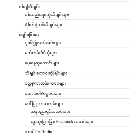
စစ်ချီသီချင်း
စစ်သည်ရေး/ဆိုသီချင်းများ
ရဲစိတ်ရဲမာန်သီချင်းများ
ဖျော်ဖြေရေး
ဂုဏ်ပြုဇာတ်လမ်းများ
မှတ်တမ်းဗီဒီယိုများ
မွေးနေ့ဆုတောင်းများ
သီချင်းတောင်းဆိုခြင်းများ
ဝတ္ထု/ကာတွန်း/ကဗျာများ
ဆောင်းပါး/မဂ္ဂဇင်းများ
ပေါ်ပြူလာသတင်းများ
အနုပညာရှင်သတင်းများ
ထူးထူးခြားခြား Facebook သတင်းများ
သဇင် FM Radio