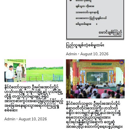
ပြည်သူချစ်တဲ့စစ်မှုထမ်း
Admin
August 10, 2026
နိုင်ငံတော်သမ္မတ ဦးမင်းအောင်လှိုင်
ဟင်္သာတမြို့၊ မအူပင်မြို့နှင့် ပုသိမ်မြို့
တို့ရှိ တက္ကသိုလ်များနှင့် ခရိုင်
အားကစားကွင်းအဆင့်မြှင့်တင်နိုင်မည့်
နိုင်ငံတော်သမ္မတ ဦးမင်းအောင်လှိုင်
အခြေအနေများသွားရောက်ကြည့်ရှု
ဧရာဝတီတိုင်းဒေသကြီး ဟင်္သာတ
စစ်ဆေး
ခရိုင်၊ လေးမျက်နှာမြို့နယ်အတွင်းရှိ
ရေဘေးသင့်ပြည်သူများအား
Admin
August 10, 2026
ရင်းရင်းနှီးနှီးသွားရောက် တွေ့ဆုံ
အားပေးပြီး ထောက်ပံ့ရေးပစ္စည်းများ