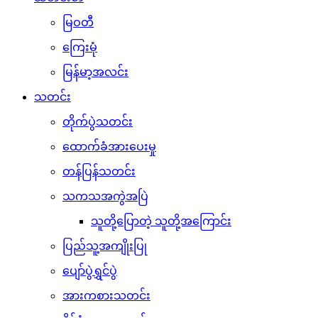
မြဝတီ
ကြေးမုံ
မြန်မာ့အလင်း
သတင်း
တိုက်ပွဲသတင်း
ထောက်ခံအားပေးမှု
တန်ပြန်သတင်း
သကသအကွဲအပြဲ
သူတို့ပြောတဲ့ သူတို့အကြောင်း
ပြည်သူ့အကျိုးပြု
ပျော်ပွဲရွှင်ပွဲ
အားကစားသတင်း