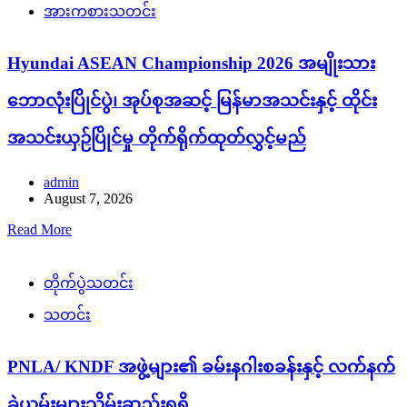
အားကစားသတင်း
Hyundai ASEAN Championship 2026 အမျိုးသား
ဘောလုံးပြိုင်ပွဲ၊ အုပ်စုအဆင့် မြန်မာအသင်းနှင့် ထိုင်း
အသင်းယှဉ်ပြိုင်မှု တိုက်ရိုက်ထုတ်လွှင့်မည်
admin
August 7, 2026
Read More
တိုက်ပွဲသတင်း
သတင်း
PNLA/ KNDF အဖွဲ့များ၏ ခမ်းနဂါးစခန်းနှင့် လက်နက်
ခဲယမ်းများသိမ်းဆည်းရရှိ