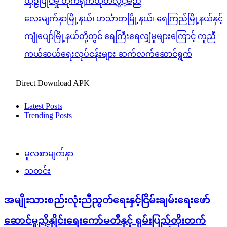
ယှဉ်ပြိုင်မှု တိုက်ရိုက်ထုတ်လွှင့်မည်
လေးမျက်နှာမြို့နယ်၊ ဟင်္သာတမြို့နယ်၊ ရေကြည်မြို့နယ်နှင့်
ကျုံပျော်မြို့နယ်တို့တွင် ရေကြီးရေလျှံမှုများကြောင့် ကူညီ
ကယ်ဆယ်ရေးလုပ်ငန်းများ ဆက်လက်ဆောင်ရွက်
Direct Download APK
Latest Posts
Trending Posts
မူလစာမျက်နှာ
သတင်း
အမျိုးသားစည်းလုံးညီညွတ်ရေးနှင့်ငြိမ်းချမ်းရေးဖော်
ဆောင်မှုညှိနှိုင်းရေးကော်မတီနှင့် ရှမ်းပြည်တိုးတက်