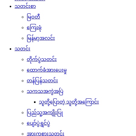
သတင်းစာ
မြဝတီ
ကြေးမုံ
မြန်မာ့အလင်း
သတင်း
တိုက်ပွဲသတင်း
ထောက်ခံအားပေးမှု
တန်ပြန်သတင်း
သကသအကွဲအပြဲ
သူတို့ပြောတဲ့ သူတို့အကြောင်း
ပြည်သူ့အကျိုးပြု
ပျော်ပွဲရွှင်ပွဲ
အားကစားသတင်း