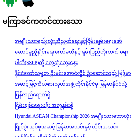
မကြာခင်ကတင်ထားသော
အမျိုးသားစည်းလုံးညီညွတ်ရေးနှင့်ငြိမ်းချမ်းရေးဖော်
ဆောင်မှုညှိနှိုင်းရေးကော်မတီနှင့် ရှမ်းပြည်တိုးတက် ရေး
ပါတီ(SSPP)တို့ တွေ့ဆုံဆွေးနွေး
နိုင်ငံတော်သမ္မတ ဦးမင်းအောင်လှိုင် ဦးဆောင်သည့် မြန်မာ
အဆင့်မြင့်ကိုယ်စားလှယ်အဖွဲ့ ထိုင်းနိုင်ငံမှ မြန်မာနိုင်ငံသို့
ပြန်လည်ရောက်ရှိ
ငြိမ်းချမ်းရေးပန်း အတူနမ်းစို့
Hyundai ASEAN Championship 2026 အမျိုးသားဘောလုံး
ပြိုင်ပွဲ၊ အုပ်စုအဆင့် မြန်မာအသင်းနှင့် ထိုင်းအသင်း