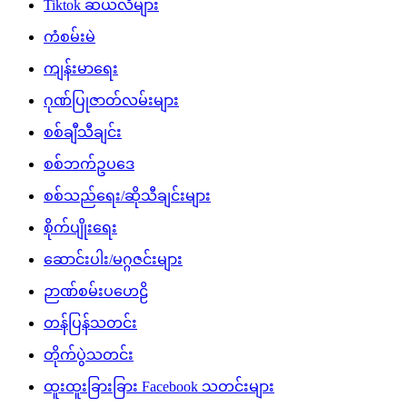
Tiktok ဆယ်လီများ
ကံစမ်းမဲ
ကျန်းမာရေး
ဂုဏ်ပြုဇာတ်လမ်းများ
စစ်ချီသီချင်း
စစ်ဘက်ဥပဒေ
စစ်သည်ရေး/ဆိုသီချင်းများ
စိုက်ပျိုးရေး
ဆောင်းပါး/မဂ္ဂဇင်းများ
ဉာဏ်စမ်းပဟေဠိ
တန်ပြန်သတင်း
တိုက်ပွဲသတင်း
ထူးထူးခြားခြား Facebook သတင်းများ