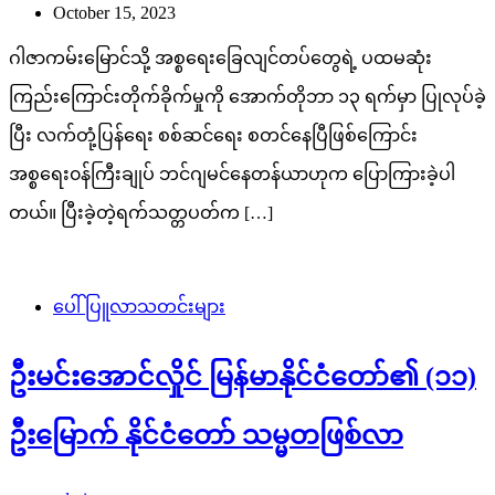
October 15, 2023
ဂါဇာကမ်းမြောင်သို့ အစ္စရေးခြေလျင်တပ်တွေရဲ့ ပထမဆုံး
ကြည်းကြောင်းတိုက်ခိုက်မှုကို အောက်တိုဘာ ၁၃ ရက်မှာ ပြုလုပ်ခဲ့
ပြီး လက်တုံ့ပြန်ရေး စစ်ဆင်ရေး စတင်နေပြီဖြစ်ကြောင်း
အစ္စရေး၀န်ကြီးချုပ် ဘင်ဂျမင်နေတန်ယာဟုက ပြောကြားခဲ့ပါ
တယ်။ ပြီးခဲ့တဲ့ရက်သတ္တပတ်က […]
ပေါ်ပြူလာသတင်းများ
ဦးမင်းအောင်လှိုင် မြန်မာနိုင်ငံတော်၏ (၁၁)
ဦးမြောက် နိုင်ငံတော် သမ္မတဖြစ်လာ