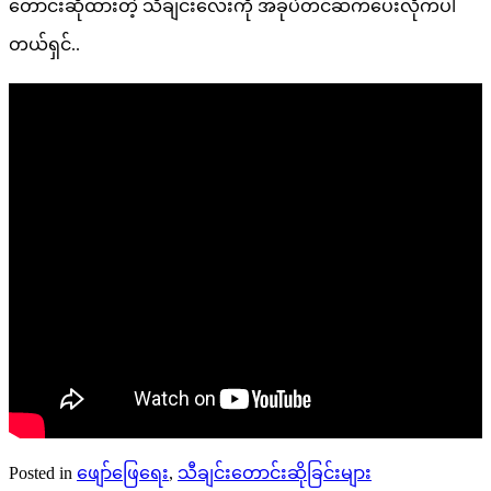
တောင်းဆိုထားတဲ့ သီချင်းလေးကို အခုပဲတင်ဆက်ပေးလိုက်ပါ
တယ်ရှင်..
Posted in
ဖျော်ဖြေရေး
,
သီချင်းတောင်းဆိုခြင်းများ