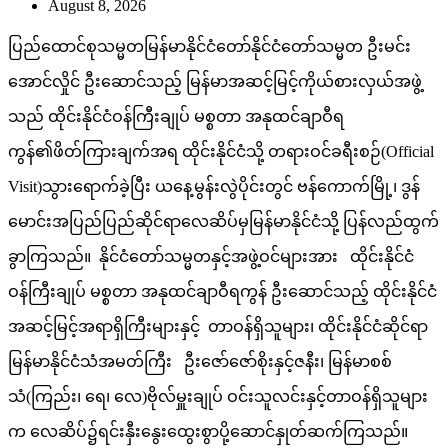
August 8, 2026
ပြည်ထောင်စုသမ္မတမြန်မာနိုင်ငံတော်နိုင်ငံတော်သမ္မတ ဦးမင်း
အောင်လှိုင် ဦးဆောင်သည့် မြန်မာအဆင့်မြင့်ကိုယ်စားလှယ်အဖွဲ့
သည် ထိုင်းနိုင်ငံဝန်ကြီးချုပ် မစ္စတာ အနုထင်ချာဝီရ
ကွန်၏ဖိတ်ကြားချက်အရ ထိုင်းနိုင်ငံသို့ တရားဝင်ခရီးစဉ်(Official
Visit)သွားရောက်ခဲ့ပြီး ယနေ့မွန်းလွဲပိုင်းတွင် ဗန်ကောက်မြို့၊ ဒွန်
မောင်းအပြည်ပြည်ဆိုင်ရာလေဆိပ်မှမြန်မာနိုင်ငံသို့ ပြန်လည်ထွက်
ခွာကြသည်။ နိုင်ငံတော်သမ္မတနှင့်အဖွဲ့ဝင်များအား ထိုင်းနိုင်ငံ
ဝန်ကြီးချုပ် မစ္စတာ အနုထင်ချာဝီရကွန် ဦးဆောင်သည့် ထိုင်းနိုင်ငံ
အဆင့်မြင့်အရာရှိကြီးများနှင့် တာဝန်ရှိသူများ၊ ထိုင်းနိုင်ငံဆိုင်ရာ
မြန်မာနိုင်ငံသံအမတ်ကြီး ဦးဇော်ဇော်စိုးနှင့်ဇနီး၊ မြန်မာစစ်
သံ(ကြည်း၊ ရေ၊ လေ)ဗိုလ်မှူးချုပ် ဝင်းသူလင်းနှင့်တာဝန်ရှိသူများ
က လေဆိပ်၌ရင်းနှီးနွေးထွေးစွာပို့ဆောင်နှုတ်ဆက်ကြသည်။