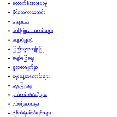
ထောက်ခံအားပေးမှု
နိုင်ငံတကာသတင်း
ပညာပေး
ပေါ်ပြူလာသတင်းများ
ပျော်ပွဲရွှင်ပွဲ
ပြည်သူ့အကျိုးပြု
ဖျော်ဖြေရေး
မူလစာမျက်နှာ
မွေးနေ့ဆုတောင်းများ
မွေးမြူရေး
မှတ်တမ်းဗီဒီယိုများ
ရင်ဖွင့်ဆွေးနွေး
ရဲစိတ်ရဲမန်သီချင်းများ