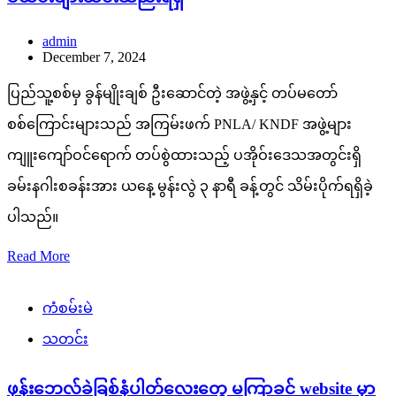
admin
December 7, 2024
ပြည်သူ့စစ်မှ ခွန်မျိုးချစ် ဦးဆောင်တဲ့ အဖွဲ့နှင့် တပ်မတော်
စစ်ကြောင်းများသည် အကြမ်းဖက် PNLA/ KNDF အဖွဲ့များ
ကျူးကျော်ဝင်ရောက် တပ်စွဲထားသည့် ပအိုဝ်းဒေသအတွင်းရှိ
ခမ်းနဂါးစခန်းအား ယနေ့ မွန်းလွဲ ၃ နာရီ ခန့်တွင် သိမ်းပိုက်ရရှိခဲ့
ပါသည်။
Read More
ကံစမ်းမဲ
သတင်း
ဖုန်းဘေလ်ခဲခြစ်နံပါတ်လေးတွေ မကြာခင် website မှာ