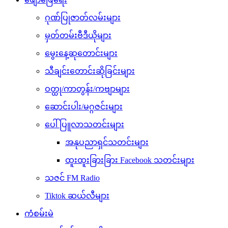
ဂုဏ်ပြုဇာတ်လမ်းများ
မှတ်တမ်းဗီဒီယိုများ
မွေးနေ့ဆုတောင်းများ
သီချင်းတောင်းဆိုခြင်းများ
ဝတ္ထု/ကာတွန်း/ကဗျာများ
ဆောင်းပါး/မဂ္ဂဇင်းများ
ပေါ်ပြူလာသတင်းများ
အနုပညာရှင်သတင်းများ
ထူးထူးခြားခြား Facebook သတင်းများ
သဇင် FM Radio
Tiktok ဆယ်လီများ
ကံစမ်းမဲ