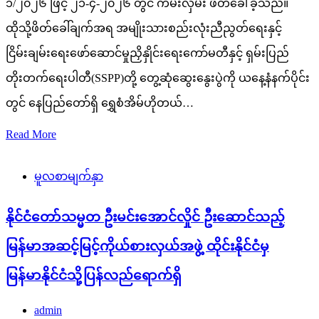
၁/၂၀၂၆ ဖြင့် ၂၁-၄-၂၀၂၆ တွင် ကမ်းလှမ်း ဖိတ်ခေါ်ခဲ့သည်။
ထိုသို့ဖိတ်ခေါ်ချက်အရ အမျိုးသားစည်းလုံးညီညွတ်ရေးနှင့်
ငြိမ်းချမ်းရေးဖော်ဆောင်မှုညှိနှိုင်းရေးကော်မတီနှင့် ရှမ်းပြည်
တိုးတက်ရေးပါတီ(SSPP)တို့ တွေ့ဆုံဆွေးနွေးပွဲကို ယနေ့နံနက်ပိုင်း
တွင် နေပြည်တော်ရှိ ရွှေစံအိမ်ဟိုတယ်…
Read More
မူလစာမျက်နှာ
နိုင်ငံတော်သမ္မတ ဦးမင်းအောင်လှိုင် ဦးဆောင်သည့်
မြန်မာအဆင့်မြင့်ကိုယ်စားလှယ်အဖွဲ့ ထိုင်းနိုင်ငံမှ
မြန်မာနိုင်ငံသို့ပြန်လည်ရောက်ရှိ
admin