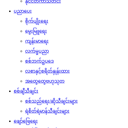
နိုင်ငံတကာသတင်း
ပညာပေး
စိုက်ပျိုးရေး
မွေးမြူရေး
ကျန်းမာရေး
လက်မှုပညာ
စစ်ဘက်ဥပဒေ
လစာနှင့်စရိတ်နှုန်းထား
အထွေထွေဗဟုသုတ
စစ်ချီသီချင်း
စစ်သည်ရေး/ဆိုသီချင်းများ
ရဲစိတ်ရဲမာန်သီချင်းများ
ဖျော်ဖြေရေး