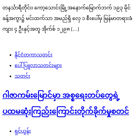
တနင်္သာရီတိုင်း၊ ကော့သောင်းမြို့အနောက်မြောက်ဘက် ၁၉၃ မိုင်
ခန့်အကွာ၌ မင်းထက်သာ အမည်ရှိ လှေ ၁ စီးပေါ်မှ မြန်မာတရားခံ
ကျား ၄ ဦးနှင့်အတူ အိုက်စ် ၁၂၉၈ […]
နိုင်ငံတကာသတင်း
ပေါ်ပြူလာသတင်းများ
သတင်း
ဂါဇာကမ်းမြောင်မှာ အစ္စရေးတပ်တွေရဲ့
ပထမဆုံးကြည်းကြောင်းတိုက်ခိုက်မှုစတင်
ရှင်ယွန်း