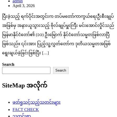
admin
April 3, 2026
ပြီးခဲ့သည့် ရက်ပိုင်းအတွင်းက တပ်မတော်ကာကွယ်ရေးဦးစီးချုပ်
အဖြစ်မှ အနားယူသွားသည့် ဗိုလ်ချုပ်မှူးကြီး မင်းအောင်လှိုင်သည်
မြန်မာနိုင်ငံတော်၏ (၁၁) ဦးမြောက် နိုင်ငံတော်သမ္မတဖြစ်လာပြီ
ဖြစ်သည်။ ၎င်းအား ပြည့်သူ့လွှတ်တော်က ဒုတိယသမ္မတအဖြစ်
ရွေးချယ်ခဲ့ခြင်းဖြစ်ပြီး […]
Search
Search
SiteMap အလိုက်
ဖတ်ရှုသင့်သည့်သတင်းများ
FACT CHECK
သတင်းစာ