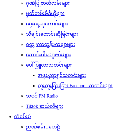
ဂုဏ်ပြုဇာတ်လမ်းများ
မှတ်တမ်းဗီဒီယိုများ
မွေးနေ့ဆုတောင်းများ
သီချင်းတောင်းဆိုခြင်းများ
ဝတ္ထု/ကာတွန်း/ကဗျာများ
ဆောင်းပါး/မဂ္ဂဇင်းများ
ပေါ်ပြူလာသတင်းများ
အနုပညာရှင်သတင်းများ
ထူးထူးခြားခြား Facebook သတင်းများ
သဇင် FM Radio
Tiktok ဆယ်လီများ
ကံစမ်းမဲ
ဉာဏ်စမ်းပဟေဠိ