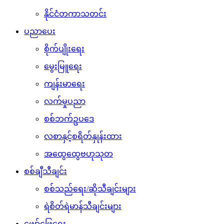
နိုင်ငံတကာသတင်း
ပညာပေး
စိုက်ပျိုးရေး
မွေးမြူရေး
ကျန်းမာရေး
လက်မှုပညာ
စစ်ဘက်ဥပဒေ
လစာနှင့်စရိတ်နှုန်းထား
အထွေထွေဗဟုသုတ
စစ်ချီသီချင်း
စစ်သည်ရေး/ဆိုသီချင်းများ
ရဲစိတ်ရဲမာန်သီချင်းများ
ဖျော်ဖြေရေး