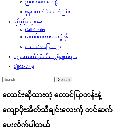
ဉာဏ်စမ်းပဟေဠိ
ဖုန်းဘေလ်မဲဖောက်ခြင်း
ရင်ဖွင့်ဆွေးနွေး
Call Center
သတင်းစကားပေးပို့ရန်
အမေး/အဖြေကဏ္ဍ
ရွေးကောက်ပွဲစိစစ်တွေ့ရှိချက်များ
ပျိုမေVlog
Search
for:
တောင်းဆိုထားတဲ့ တောင်ပြာတန်းနဲ့
ကျောပိုးအိတ်သီချင်းလေးကို တင်ဆက်
ပေးလိုက်ပါတယ်