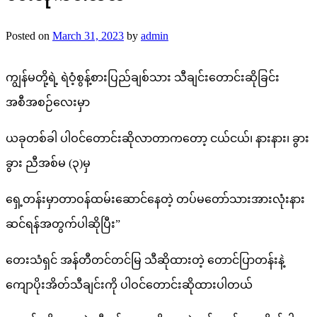
Posted on
March 31, 2023
by
admin
ကျွန်မတို့ရဲ့ ရဲဝံ့စွန့်စားပြည်ချစ်သား သီချင်းတောင်းဆိုခြင်း
အစီအစဉ်လေးမှာ
ယခုတစ်ခါ ပါဝင်တောင်းဆိုလာတာကတော့ ငယ်ငယ်၊ နားနား၊ ခွား
ခွား ညီအစ်မ (၃)မှ
ရှေ့တန်းမှာတာဝန်ထမ်းဆောင်နေတဲ့ တပ်မတော်သားအားလုံးနား
ဆင်ရန်အတွက်ပါဆိုပြီး”
တေးသံရှင် အန်တီတင်တင်မြ သီဆိုထားတဲ့ တောင်ပြာတန်းနဲ့
ကျောပိုးအိတ်သီချင်းကို ပါဝင်တောင်းဆိုထားပါတယ်