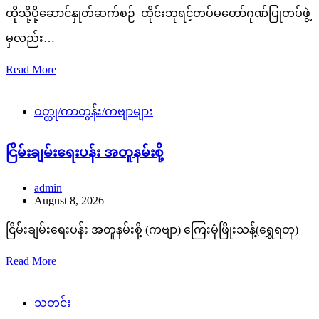
ထိုသို့ပို့ဆောင်နှုတ်ဆက်စဉ် ထိုင်းဘုရင့်တပ်မတော်ဂုဏ်ပြုတပ်ဖွဲ့
မှလည်း…
Read More
ဝတ္ထု/ကာတွန်း/ကဗျာများ
ငြိမ်းချမ်းရေးပန်း အတူနမ်းစို့
admin
August 8, 2026
ငြိမ်းချမ်းရေးပန်း အတူနမ်းစို့ (ကဗျာ) ကြေးမုံဖြိုးသန့်(ရွှေရတု)
Read More
သတင်း