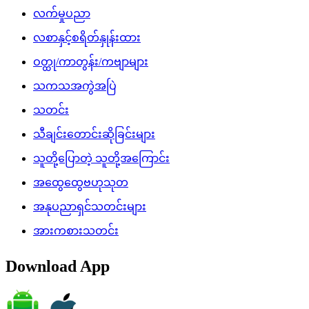
လက်မှုပညာ
လစာနှင့်စရိတ်နှုန်းထား
ဝတ္ထု/ကာတွန်း/ကဗျာများ
သကသအကွဲအပြဲ
သတင်း
သီချင်းတောင်းဆိုခြင်းများ
သူတို့ပြောတဲ့ သူတို့အကြောင်း
အထွေထွေဗဟုသုတ
အနုပညာရှင်သတင်းများ
အားကစားသတင်း
Download App