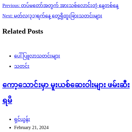
Post
Previous:
တပ်မတော်အတွက် အားသစ်လောင်းတဲ့ နေ့တစ်နေ့
navigation
Next:
မတ်လ(၃၁)ရက်နေ့ တွေ့ရှိထူးခြားသတင်းများ
Related Posts
ပေါ်ပြူလာသတင်းများ
သတင်း
ကော့သောင်းမှာ မူးယစ်ဆေးဝါးများ ဖမ်းဆီး
ရမိ
ရှင်ယွန်း
February 21, 2024