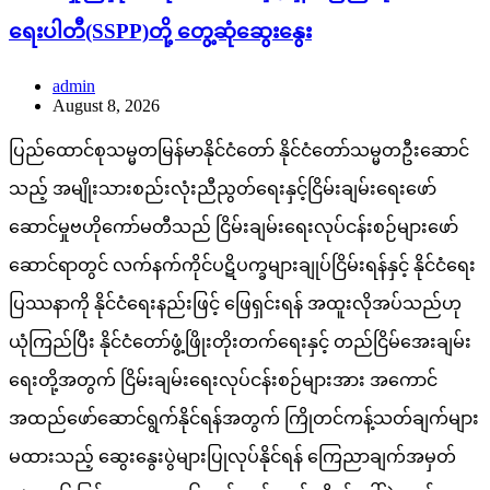
ရေးပါတီ(SSPP)တို့ တွေ့ဆုံဆွေးနွေး
admin
August 8, 2026
ပြည်ထောင်စုသမ္မတမြန်မာနိုင်ငံတော် နိုင်ငံတော်သမ္မတဦးဆောင်
သည့် အမျိုးသားစည်းလုံးညီညွတ်ရေးနှင့်ငြိမ်းချမ်းရေးဖော်
ဆောင်မှုဗဟိုကော်မတီသည် ငြိမ်းချမ်းရေးလုပ်ငန်းစဉ်များဖော်
ဆောင်ရာတွင် လက်နက်ကိုင်ပဋိပက္ခများချုပ်ငြိမ်းရန်နှင့် နိုင်ငံရေး
ပြဿနာကို နိုင်ငံရေးနည်းဖြင့် ဖြေရှင်းရန် အထူးလိုအပ်သည်ဟု
ယုံကြည်ပြီး နိုင်ငံတော်ဖွံ့ဖြိုးတိုးတက်ရေးနှင့် တည်ငြိမ်အေးချမ်း
ရေးတို့အတွက် ငြိမ်းချမ်းရေးလုပ်ငန်းစဉ်များအား အကောင်
အထည်ဖော်ဆောင်ရွက်နိုင်ရန်အတွက် ကြိုတင်ကန့်သတ်ချက်များ
မထားသည့် ဆွေးနွေးပွဲများပြုလုပ်နိုင်ရန် ကြေညာချက်အမှတ်