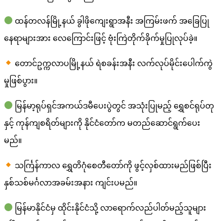
ထန်တလန်မြို့နယ် ခွါဖိုကျေးရွာအနီး အကြမ်းဖက် အခြေပြု
နေရာများအား လေကြောင်းဖြင့် ဗုံးကြဲတိုက်ခိုက်မှုပြုလုပ်ခဲ့။
တောင်ဥက္ကလာပမြို့နယ် ရဲစခန်းအနီး လက်လုပ်မိုင်းပေါက်ကွဲ
မှုဖြစ်ပွား။
မြန်မာ့ရုပ်ရှင်အကယ်ဒမီပေးပွဲတွင် အသုံးပြုမည့် ရွှေစင်ရုပ်တု
နှင့် ကုန်ကျစရိတ်များကို နိုင်ငံတော်က မတည်ဆောင်ရွက်ပေး
မည်။
သင်္ကြန်ကာလ ရွှေတိဂုံစေတီတော်ကို ဖွင့်လှစ်ထားမည်ဖြစ်ပြီး
နှစ်သစ်မင်္ဂလာအခမ်းအနား ကျင်းပမည်။
မြန်မာနိုင်ငံမှ ထိုင်းနိုင်ငံသို့ လာရောက်လည်ပါတ်မည့်သူများ