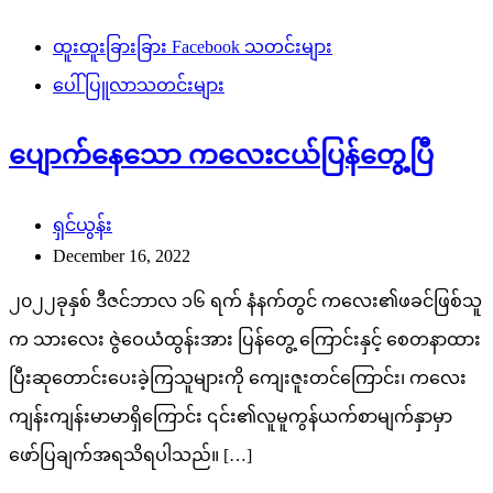
ထူးထူးခြားခြား Facebook သတင်းများ
ပေါ်ပြူလာသတင်းများ
ပျောက်နေသော ကလေးငယ်ပြန်တွေ့ပြီ
ရှင်ယွန်း
December 16, 2022
၂၀၂၂ခုနှစ် ဒီဇင်ဘာလ ၁၆ ရက် နံနက်တွင် ကလေး၏ဖခင်ဖြစ်သူ
က သားလေး ဇွဲဝေယံထွန်းအား ပြန်တွေ့ ကြောင်းနှင့် စေတနာထား
ပြီးဆုတောင်းပေးခဲ့ကြသူများကို ကျေးဇူးတင်ကြောင်း၊ ကလေး
ကျန်းကျန်းမာမာရှိကြောင်း ၎င်း၏လူမူကွန်ယက်စာမျက်နှာမှာ
ဖော်ပြချက်အရသိရပါသည်။ […]