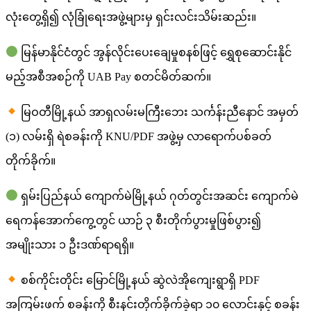
လုံးတွေ့ရှိ၍ လုံခြုံရေးအဖွဲ့များမှ ရှင်းလင်းသိမ်းဆည်း။
မြန်မာနိုင်ငံတွင် အွန်လိုင်းပေးချေမှုစနစ်ဖြင့် ရွှေစုဆောင်းနိုင်
မည့်အစီအစဉ်ကို UAB Pay စတင်မိတ်ဆက်။
မြဝတီမြို့နယ် အာရှလမ်းမကြီးဘေး သင်္ကန်းညီနောင် အမှတ်
(၁) လမ်းရှိ ရဲစခန်းကို KNU/PDF အဖွဲ့မှ လာရောက်ပစ်ခတ်
တိုက်ခိုက်။
ရှမ်းပြည်နယ် ကျောက်မဲမြို့နယ် ဂုတ်တွင်းအဆင်း ကျောက်မဲ
ရေကန်အောက်ကွေ့တွင် ယာဉ် ၃ စီးတိုက်ပွားမှုဖြစ်ပွား၍
အမျိုးသား ၁ ဦးဒဏ်ရာရရှိ။
စစ်ကိုင်းတိုင်း မြောင်မြို့နယ် ဆွဲလဲအိုကျေးရွာရှိ PDF
အကြမ်းဖက် စခန်းကို စီးနင်းတိုက်ခိုက်ခဲ့ရာ ၁၀ လောင်းနှင့် စခန်း