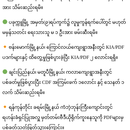
အား သိမ်းဆည်းရမိ။
ပခုက္ကူမြို့ အမှတ်(၉)ရပ်ကွက်၌ လူမှုကွန်ရက်ပေါ်တွင် မဟုတ်
မမှန်သတင်း ရေးသားသူ မ ၁ ဦးအား ဖမ်းဆီးရမိ။
ဗန်းမောက်မြို့နယ်၊ ကြောင်လယ်ကျေးရွာအနီးတွင် KIA/PDF
ပဒက်များနှင့် ထိတွေ့မှုဖြစ်ပွားခဲ့ပြီး KIA/PDF ၂ လောင်းရရှိ။
ချင်းပြည်နယ်၊ မတူပီမြို့နယ်၊ ကလာကျေးရွာအနီးတွင်
ပစ်ခတ်မှုဖြစ်ပွားပြီး CDF အကြမ်းဖက် ၁လောင်း နှင့် သေနတ် ၁
လက် သိမ်းဆည်းရမိ။
ရန်ကုန်တိုင်း ခရမ်းမြို့နယ် ကံဘဲ့ဘုန်းကြီးကျောင်းတွင်
ရဟန်းခံရှင်ပြုအလှူ မှတ်တမ်းဗီဒီယိုရိုက်ကူးနေသူကို PDFများမှ
ပစ်ခတ်သတ်ဖြတ်သွားကြောင်း။