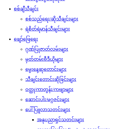
စစ်ချီသီချင်း
စစ်သည်ရေး/ဆိုသီချင်းများ
ရဲစိတ်ရဲမာန်သီချင်းများ
ဖျော်ဖြေရေး
ဂုဏ်ပြုဇာတ်လမ်းများ
မှတ်တမ်းဗီဒီယိုများ
မွေးနေ့ဆုတောင်းများ
သီချင်းတောင်းဆိုခြင်းများ
ဝတ္ထု/ကာတွန်း/ကဗျာများ
ဆောင်းပါး/မဂ္ဂဇင်းများ
ပေါ်ပြူလာသတင်းများ
အနုပညာရှင်သတင်းများ