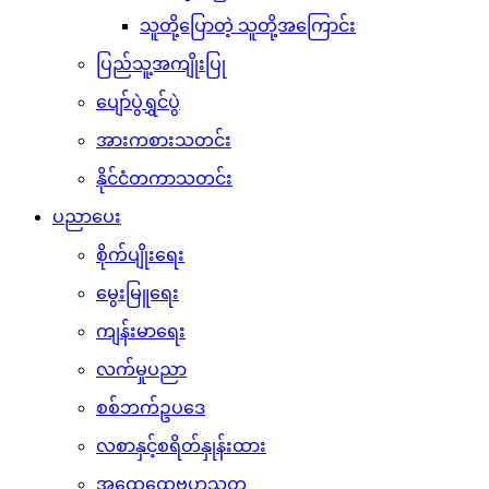
သူတို့ပြောတဲ့ သူတို့အကြောင်း
ပြည်သူ့အကျိုးပြု
ပျော်ပွဲရွှင်ပွဲ
အားကစားသတင်း
နိုင်ငံတကာသတင်း
ပညာပေး
စိုက်ပျိုးရေး
မွေးမြူရေး
ကျန်းမာရေး
လက်မှုပညာ
စစ်ဘက်ဥပဒေ
လစာနှင့်စရိတ်နှုန်းထား
အထွေထွေဗဟုသုတ