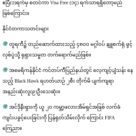
ဧပြီ(၁)ရက်မှ စတင်ကာ Visa Free (၁၄) ရက်သာရရှိတော့မည်
ဖြစ်ကြောင်း။
နိုင်ငံတကာသတင်းများ
တူရကီ၌ တည်ဆောက်ထားသည့် ၄၈ဝဝ မဂ္ဂါဝပ် နျူစက်ရုံ ဖွင့်
လှစ်ပွဲသို့ ရုရှားသမ္မတ တက်ရောက်မည်ဖြစ်။
အမေရိကန်နိုင်ငံ ကင်တပ်ကီပြည်နယ်တွင် လေ့ကျင့်ပျံသန်း နေ
သည့် Black Hawk ရဟတ်ယာဉ် ၂စီး တိုက်မိ ပျက်ကျရာ
အနည်းဆုံးလူ(၉)ဦးသေဆုံး။
အင်ဒိုနီးရှားကို ယူ ၂ဝ ကမ္ဘာ့ဖလားအိမ်ရှင်အဖြစ် လက်ခံ
ကျင်းပခွင့်ပေးခြင်းကို ပြန်ရုတ်သိမ်းလိုက် ကြောင်း FIFA
ကြေညာ။