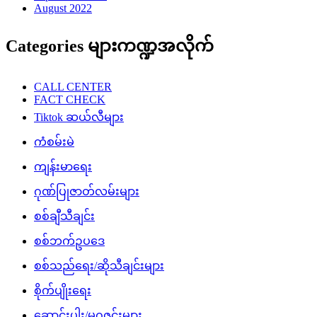
August 2022
Categories များကဏ္ဍအလိုက်
CALL CENTER
FACT CHECK
Tiktok ဆယ်လီများ
ကံစမ်းမဲ
ကျန်းမာရေး
ဂုဏ်ပြုဇာတ်လမ်းများ
စစ်ချီသီချင်း
စစ်ဘက်ဥပဒေ
စစ်သည်ရေး/ဆိုသီချင်းများ
စိုက်ပျိုးရေး
ဆောင်းပါး/မဂ္ဂဇင်းများ