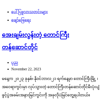
ပေါ်ပြူလာသတင်းများ
ဖျော်ဖြေရေး
အေးချမ်းလွန်းတဲ့ တောင်ကြီး
တန်ဆောင်တိုင်
ပုည
November 22, 2023
မနေ့က ၂၀၂၃ ခုနှစ်၊ နို၀င်ဘာလ၂၁ ရက်နေ့မှာ တောင်ကြီးမြို့ ၊
အဝေရာကွင်းမှာ လုပ်သွားတဲ့ တောင်ကြီးတန်ဆောင်တိုင်မီးပုံးပျံ
ဖွင့်ပွဲအခမ်းအနားမြင်ကွင်းကို အခုလိုပဲမြင်တွေ့ရပါတယ်။