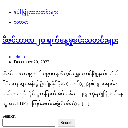
ပေါ်ပြူလာသတင်းများ
သတင်း
ဒီဇင်ဘာလ ၂၀ ရက်နေ့မှုခင်းသတင်းများ
admin
December 20, 2023
-ဒီဇင်ဘာလ ၁၉ ရက် ၀၉၀၀ နာရီတွင် ရွှေတောင်မြို့နယ်၊ ဆိတ်
ကြီးကျေးရွာအနီး၌ ဦးမျိုးနိုင်ဦး(ခ)ကရင်(၄၂)နှစ်၊ နွားရောင်း/
ဝယ်ရေးလုပ်ကိုင်သူ၊ ခြောက်အိမ်တန်းကျေးရွာ၊ မိုးညိုမြို့နယ်နေ
သူအား PDF အကြမ်းဖက်အဖွဲ့(စိစစ်ဆဲ) ၃ […]
Search
Search