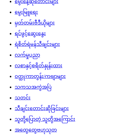
မွေးနေ့ဆုတောင်းများ
မွေးမြူရေး
မှတ်တမ်းဗီဒီယိုများ
ရင်ဖွင့်ဆွေးနွေး
ရဲစိတ်ရဲမန်သီချင်းများ
လက်မှုပညာ
လစာနှင့်စရိတ်နှုန်းထား
ဝတ္ထု/ကာတွန်း/ကဗျာများ
သကသအကွဲအပြဲ
သတင်း
သီချင်းတောင်းဆိုခြင်းများ
သူတို့ပြောတဲ့ သူတို့အကြောင်း
အထွေထွေဗဟုသုတ