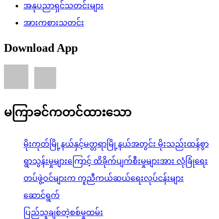
အနုပညာရှင်သတင်းများ
အားကစားသတင်း
Download App
မကြာခင်ကတင်ထားသော
မိုးကုတ်မြို့နယ်နှင့်မတ္တရာမြို့နယ်အတွင်း မိုးသည်းထန်စွာ
ရွာသွန်းမှုများကြောင့် ထိခိုက်ပျက်စီးမှုများအား လုံခြုံရေး
တပ်ဖွဲ့ဝင်များက ကူညီကယ်ဆယ်ရေးလုပ်ငန်းများ
ဆောင်ရွက်
ပြည်သူချစ်တဲ့စစ်မှုထမ်း