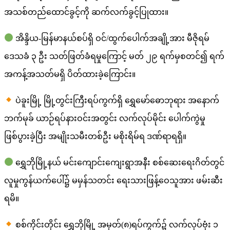
အသစ်တည်ထောင်ခွင့်ကို ဆက်လက်ခွင့်ပြုထား။
အိန္ဒိယ-မြန်မာနယ်စပ်ရှိ ဝင်/ထွက်ပေါက်အချို့အား မီဇိုရမ်
ဒေသခံ ၃ ဦး သတ်ဖြတ်ခံရမှုကြောင့် မတ် ၂၉ ရက်မှစတင်၍ ရက်
အကန့်အသတ်မရှိ ပိတ်ထားခဲ့ကြောင်း။
ပဲခူးမြို့ မြို့တွင်းကြီးရပ်ကွက်ရှိ ရွှေမော်ဓောဘုရား အနောက်
ဘက်မုခ် ယာဉ်ရပ်နားဝင်းအတွင်း လက်လုပ်မိုင်း ပေါက်ကွဲမှု
ဖြစ်ပွားခဲ့ပြီး အမျိုးသမီးတစ်ဦး မစိုးရိမ်ရ ဒဏ်ရာရရှိ။
ရွှေဘိုမြို့နယ် မင်းကျောင်းကျေးရွာအနီး စစ်ဆေးရေးဂိတ်တွင်
လူမှုကွန်ယက်ပေါ်၌ မမှန်သတင်း ရေးသားဖြန့်ဝေသူအား ဖမ်းဆီး
ရမိ။
စစ်ကိုင်းတိုင်း ရွှေဘိုမြို့ အမှတ်(၈)ရပ်ကွက်၌ လက်လုပ်ဗုံး ၁