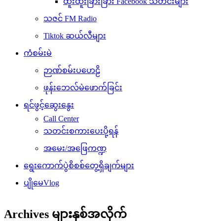
ထူးထူးခြားခြား Facebook သတင်းများ
သဇင် FM Radio
Tiktok ဆယ်လီများ
ကံစမ်းမဲ
ဉာဏ်စမ်းပဟေဠိ
ဖုန်းဘေလ်မဲဖောက်ခြင်း
ရင်ဖွင့်ဆွေးနွေး
Call Center
သတင်းစကားပေးပို့ရန်
အမေး/အဖြေကဏ္ဍ
ရွေးကောက်ပွဲစိစစ်တွေ့ရှိချက်များ
ပျိုမေVlog
Archives များနှစ်အလိုက်