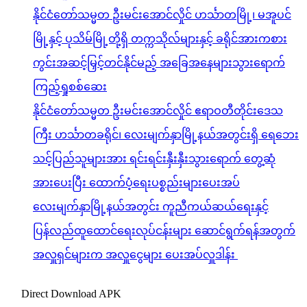
နိုင်ငံတော်သမ္မတ ဦးမင်းအောင်လှိုင် ဟင်္သာတမြို့၊ မအူပင်
မြို့နှင့် ပုသိမ်မြို့တို့ရှိ တက္ကသိုလ်များနှင့် ခရိုင်အားကစား
ကွင်းအဆင့်မြှင့်တင်နိုင်မည့် အခြေအနေများသွားရောက်
ကြည့်ရှုစစ်ဆေး
နိုင်ငံတော်သမ္မတ ဦးမင်းအောင်လှိုင် ဧရာဝတီတိုင်းဒေသ
ကြီး ဟင်္သာတခရိုင်၊ လေးမျက်နှာမြို့နယ်အတွင်းရှိ ရေဘေး
သင့်ပြည်သူများအား ရင်းရင်းနှီးနှီးသွားရောက် တွေ့ဆုံ
အားပေးပြီး ထောက်ပံ့ရေးပစ္စည်းများပေးအပ်
လေးမျက်နှာမြို့နယ်အတွင်း ကူညီကယ်ဆယ်ရေးနှင့်
ပြန်လည်ထူထောင်ရေးလုပ်ငန်းများ ဆောင်ရွက်ရန်အတွက်
အလှူရှင်များက အလှူငွေများ ပေးအပ်လှူဒါန်း
Direct Download APK