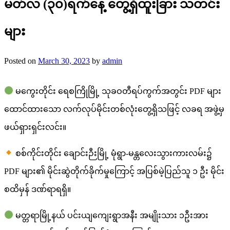
မတ်လ (၃၀)ရက်နေ့ တွေ့ရှိထူးခြား သတင်း
များ
Posted on
March 30, 2023
by
admin
မကွေးတိုင်း ရေစကြိုမြို့ သုခဝတီရပ်ကွက်အတွင်း PDF များ
ထောင်ထားသော လက်လုပ်မိုင်းတစ်လုံးတွေ့ရှိသဖြင့် လခရ အဖွဲ့မှ
ဖယ်ရှားရှင်းလင်း။
စစ်ကိုင်းတိုင်း ချောင်းဉီးမြို့ မုံရွာ-မန္တလေးသွားကားလမ်း၌
PDF များ၏ မိုင်းဆွဲတိုက်ခိုက်မှုကြောင့် အပြစ်မဲ့ပြည်သူ ၁ ဦး မိုင်း
စထိမှန် ဒဏ်ရာရရှိ။
မတ္တရာမြို့နယ် ပင်းယျကျေးရွာအနီး အမျိုးသား ၁ဦးအား