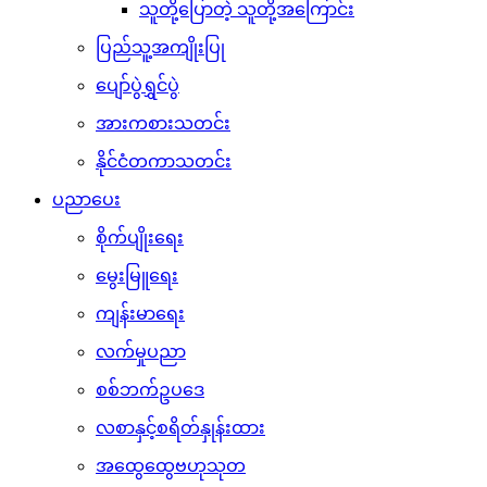
သူတို့ပြောတဲ့ သူတို့အကြောင်း
ပြည်သူ့အကျိုးပြု
ပျော်ပွဲရွှင်ပွဲ
အားကစားသတင်း
နိုင်ငံတကာသတင်း
ပညာပေး
စိုက်ပျိုးရေး
မွေးမြူရေး
ကျန်းမာရေး
လက်မှုပညာ
စစ်ဘက်ဥပဒေ
လစာနှင့်စရိတ်နှုန်းထား
အထွေထွေဗဟုသုတ