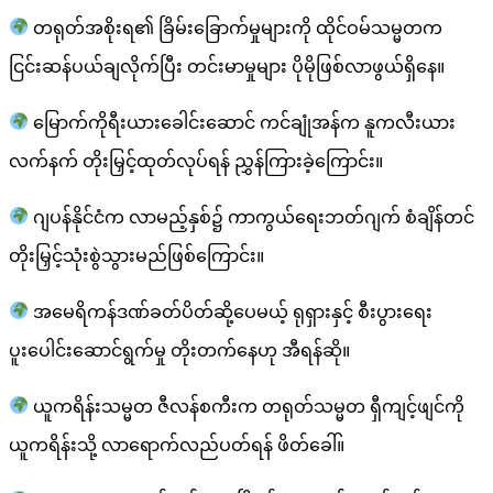
တရုတ်အစိုးရ၏ ခြိမ်းခြောက်မှုများကို ထိုင်ဝမ်သမ္မတက
ငြင်းဆန်ပယ်ချလိုက်ပြီး တင်းမာမှုများ ပိုမိုဖြစ်လာဖွယ်ရှိနေ။
မြောက်ကိုရီးယားခေါင်းဆောင် ကင်ချုံအန်က နူကလီးယား
လက်နက် တိုးမြှင့်ထုတ်လုပ်ရန် ညွှန်ကြားခဲ့ကြောင်း။
ဂျပန်နိုင်ငံက လာမည့်နှစ်၌ ကာကွယ်ရေးဘတ်ဂျက် စံချိန်တင်
တိုးမြှင့်သုံးစွဲသွားမည်ဖြစ်ကြောင်း။
အမေရိကန်ဒဏ်ခတ်ပိတ်ဆို့ပေမယ့် ရုရှားနှင့် စီးပွားရေး
ပူးပေါင်းဆောင်ရွက်မှု တိုးတက်နေဟု အီရန်ဆို။
ယူကရိန်းသမ္မတ ဇီလန်စကီးက တရုတ်သမ္မတ ရှီကျင့်ဖျင်ကို
ယူကရိန်းသို့ လာရောက်လည်ပတ်ရန် ဖိတ်ခေါ်။