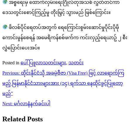
အစ္စရေးမှ ထောက်လှမ်းရေးဂြိုလ်တုအသစ် လွှတ်တင်ကာ
ဒေသတွင်းစောင့်ကြည့်မှု တိုးမြှင့် သွားမည် ဖြစ်ကြောင်း။
ဖိလစ်ပိုင်ရေတပ်အတွက် ရေကြောင်းစွမ်းဆောင်မှုပိုင်းပိုမို
ကောင်းမွန်စေရန် အမေရိကန်စစ်ဖက်က ကင်းလှည့်ရေယာဥ် ၂ စီး
လွှဲပြောင်းပေးအပ်။
Posted in
ပေါ်ပြူလာသတင်းများ
,
သတင်း
Post
Previous:
ထိုင်းနိုင်ငံသို အခမဲ့ဗီဇာ (Visa Free) ဖြင့် လာရောက်ကြ
navigation
မည့် မြန်မာနိုင်ငံသားများအား (၁၄) ရက်သာ နေထိုင်ခွင့်ပြုတော့
မည်”
Next:
မင်္ဂလာနံနက်ခင်းပါ
Related Posts