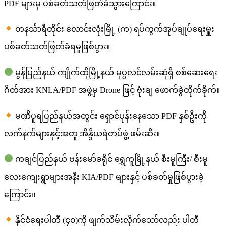
PDF များမှ ပစ်ခတ်သတ်ဖြတ်ခံသွားကြောင်း။
တနင်္သာရီတိုင်း လောင်းလုံးမြို့ (က) ရပ်ကွက်အုပ်ချုပ်ရေးမှူး
ပစ်ခတ်သတ်ဖြတ်ခံရမှုဖြစ်ပွား။
မွန်ပြည်နယ် ကျိုက်ထိုမြို့နယ် မုပ္ပလင်လမ်းဆုံရှိ စစ်ဆေးရေး
ဂိတ်အား KNLA/PDF အဖွဲ့မှ Drone ဖြင့် ဗုံးချ ဖောက်ခွဲတိုက်ခိုက်။
မဏိပူရပြည်နယ်အတွင်း ရှောင်ပုန်းနေသော PDF နှစ်ဦးကို
လက်နက်များနှင့်အတူ အိန္ဒိယရဲတပ်ဖွဲ့ ဖမ်းဆီး။
ကချင်ပြည်နယ် ဗန်းမော်ခရိုင် ရွှေကူမြို့နယ် စီးမူကြီး/ စီးမူ
လေးကျေးရွာများအနီး KIA/PDF များနှင့် ပစ်ခတ်မှုဖြစ်ပွားခဲ့
ကြောင်း။
နိုင်ငံရေးပါတီ (၄၀)ကို ဖျက်သိမ်းလိုက်သော်လည်း ပါတီ