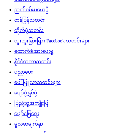
ဉာဏ်စမ်းပဟေဠိ
တန်ပြန်သတင်း
တိုက်ပွဲသတင်း
ထူးထူးခြားခြား Facebook သတင်းများ
ထောက်ခံအားပေးမှု
နိုင်ငံတကာသတင်း
ပညာပေး
ပေါ်ပြူလာသတင်းများ
ပျော်ပွဲရွှင်ပွဲ
ပြည်သူ့အကျိုးပြု
ဖျော်ဖြေရေး
မူလစာမျက်နှာ