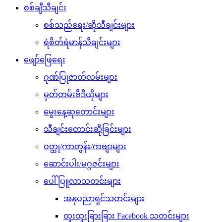
စစ်ချီသီချင်း
စစ်သည်ရေး/ဆိုသီချင်းများ
ရဲစိတ်ရဲမာန်သီချင်းများ
ဖျော်ဖြေရေး
ဂုဏ်ပြုဇာတ်လမ်းများ
မှတ်တမ်းဗီဒီယိုများ
မွေးနေ့ဆုတောင်းများ
သီချင်းတောင်းဆိုခြင်းများ
ဝတ္ထု/ကာတွန်း/ကဗျာများ
ဆောင်းပါး/မဂ္ဂဇင်းများ
ပေါ်ပြူလာသတင်းများ
အနုပညာရှင်သတင်းများ
ထူးထူးခြားခြား Facebook သတင်းများ