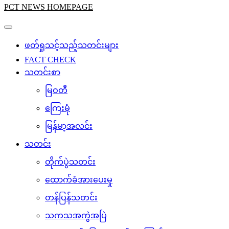
PCT NEWS HOMEPAGE
ဖတ်ရှုသင့်သည့်သတင်းများ
FACT CHECK
သတင်းစာ
မြဝတီ
ကြေးမုံ
မြန်မာ့အလင်း
သတင်း
တိုက်ပွဲသတင်း
ထောက်ခံအားပေးမှု
တန်ပြန်သတင်း
သကသအကွဲအပြဲ