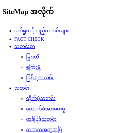
SiteMap အလိုက်
ဖတ်ရှုသင့်သည့်သတင်းများ
FACT CHECK
သတင်းစာ
မြဝတီ
ကြေးမုံ
မြန်မာ့အလင်း
သတင်း
တိုက်ပွဲသတင်း
ထောက်ခံအားပေးမှု
တန်ပြန်သတင်း
သကသအကွဲအပြဲ