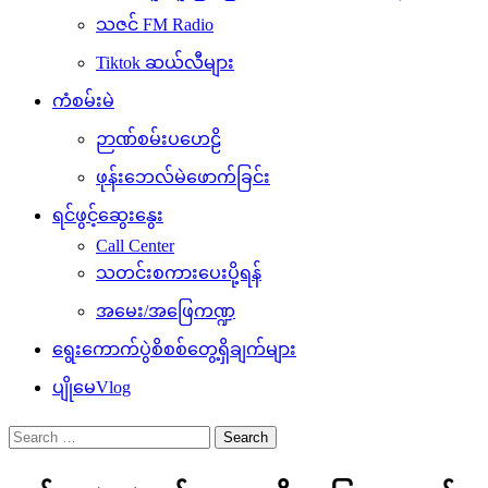
သဇင် FM Radio
Tiktok ဆယ်လီများ
ကံစမ်းမဲ
ဉာဏ်စမ်းပဟေဠိ
ဖုန်းဘေလ်မဲဖောက်ခြင်း
ရင်ဖွင့်ဆွေးနွေး
Call Center
သတင်းစကားပေးပို့ရန်
အမေး/အဖြေကဏ္ဍ
ရွေးကောက်ပွဲစိစစ်တွေ့ရှိချက်များ
ပျိုမေVlog
Search
for: