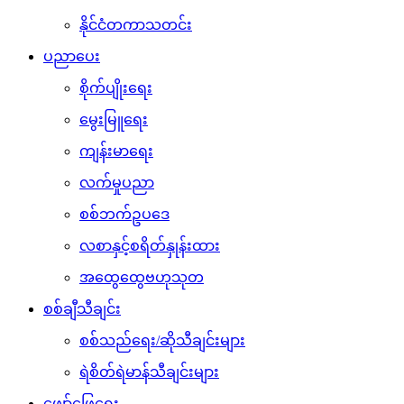
နိုင်ငံတကာသတင်း
ပညာပေး
စိုက်ပျိုးရေး
မွေးမြူရေး
ကျန်းမာရေး
လက်မှုပညာ
စစ်ဘက်ဥပဒေ
လစာနှင့်စရိတ်နှုန်းထား
အထွေထွေဗဟုသုတ
စစ်ချီသီချင်း
စစ်သည်ရေး/ဆိုသီချင်းများ
ရဲစိတ်ရဲမာန်သီချင်းများ
ဖျော်ဖြေရေး