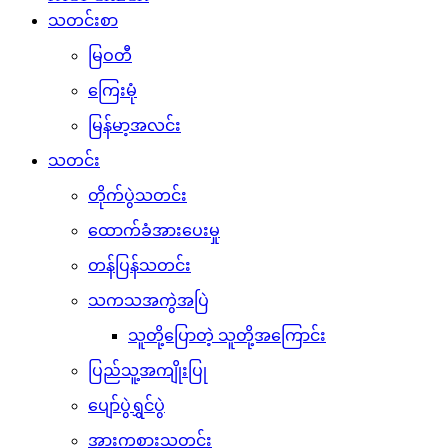
သတင်းစာ
မြဝတီ
ကြေးမုံ
မြန်မာ့အလင်း
သတင်း
တိုက်ပွဲသတင်း
ထောက်ခံအားပေးမှု
တန်ပြန်သတင်း
သကသအကွဲအပြဲ
သူတို့ပြောတဲ့ သူတို့အကြောင်း
ပြည်သူ့အကျိုးပြု
ပျော်ပွဲရွှင်ပွဲ
အားကစားသတင်း