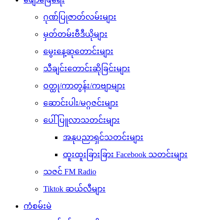
ဂုဏ်ပြုဇာတ်လမ်းများ
မှတ်တမ်းဗီဒီယိုများ
မွေးနေ့ဆုတောင်းများ
သီချင်းတောင်းဆိုခြင်းများ
ဝတ္ထု/ကာတွန်း/ကဗျာများ
ဆောင်းပါး/မဂ္ဂဇင်းများ
ပေါ်ပြူလာသတင်းများ
အနုပညာရှင်သတင်းများ
ထူးထူးခြားခြား Facebook သတင်းများ
သဇင် FM Radio
Tiktok ဆယ်လီများ
ကံစမ်းမဲ