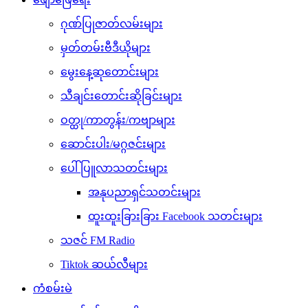
ဂုဏ်ပြုဇာတ်လမ်းများ
မှတ်တမ်းဗီဒီယိုများ
မွေးနေ့ဆုတောင်းများ
သီချင်းတောင်းဆိုခြင်းများ
ဝတ္ထု/ကာတွန်း/ကဗျာများ
ဆောင်းပါး/မဂ္ဂဇင်းများ
ပေါ်ပြူလာသတင်းများ
အနုပညာရှင်သတင်းများ
ထူးထူးခြားခြား Facebook သတင်းများ
သဇင် FM Radio
Tiktok ဆယ်လီများ
ကံစမ်းမဲ