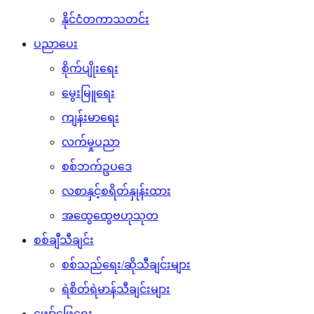
နိုင်ငံတကာသတင်း
ပညာပေး
စိုက်ပျိုးရေး
မွေးမြူရေး
ကျန်းမာရေး
လက်မှုပညာ
စစ်ဘက်ဥပဒေ
လစာနှင့်စရိတ်နှုန်းထား
အထွေထွေဗဟုသုတ
စစ်ချီသီချင်း
စစ်သည်ရေး/ဆိုသီချင်းများ
ရဲစိတ်ရဲမာန်သီချင်းများ
ဖျော်ဖြေရေး