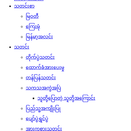
သတင်းစာ
မြဝတီ
ကြေးမုံ
မြန်မာ့အလင်း
သတင်း
တိုက်ပွဲသတင်း
ထောက်ခံအားပေးမှု
တန်ပြန်သတင်း
သကသအကွဲအပြဲ
သူတို့ပြောတဲ့ သူတို့အကြောင်း
ပြည်သူ့အကျိုးပြု
ပျော်ပွဲရွှင်ပွဲ
အားကစားသတင်း