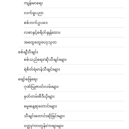
ကျန်းမာရေး
လက်မှုပညာ
စစ်ဘက်ဥပဒေ
လစာနှင့်စရိတ်နှုန်းထား
အထွေထွေဗဟုသုတ
စစ်ချီသီချင်း
စစ်သည်ရေး/ဆိုသီချင်းများ
ရဲစိတ်ရဲမာန်သီချင်းများ
ဖျော်ဖြေရေး
ဂုဏ်ပြုဇာတ်လမ်းများ
မှတ်တမ်းဗီဒီယိုများ
မွေးနေ့ဆုတောင်းများ
သီချင်းတောင်းဆိုခြင်းများ
ဝတ္ထု/ကာတွန်း/ကဗျာများ