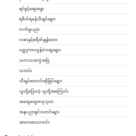
ရင်ဖွင့်ဆွေးနွေး
ရဲစိတ်ရဲမန်သီချင်းများ
လက်မှုပညာ
လစာနှင့်စရိတ်နှုန်းထား
ဝတ္ထု/ကာတွန်း/ကဗျာများ
သကသအကွဲအပြဲ
သတင်း
သီချင်းတောင်းဆိုခြင်းများ
သူတို့ပြောတဲ့ သူတို့အကြောင်း
အထွေထွေဗဟုသုတ
အနုပညာရှင်သတင်းများ
အားကစားသတင်း