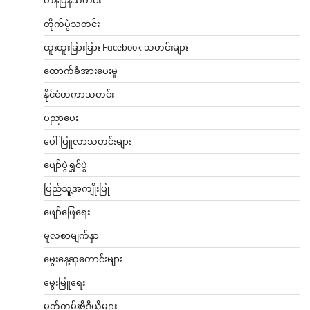
တိုက်ပွဲသတင်း
ထူးထူးခြားခြား Facebook သတင်းများ
ထောက်ခံအားပေးမှု
နိုင်ငံတကာသတင်း
ပညာပေး
ပေါ်ပြူလာသတင်းများ
ပျော်ပွဲရွှင်ပွဲ
ပြည်သူ့အကျိုးပြု
ဖျော်ဖြေရေး
မူလစာမျက်နှာ
မွေးနေ့ဆုတောင်းများ
မွေးမြူရေး
မှတ်တမ်းဗီဒီယိုများ