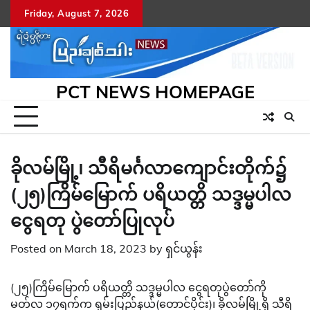
Skip
Friday, August 7, 2026
to
content
PCT NEWS HOMEPAGE
ခိုလမ်မြို့၊ သီရိမင်္ဂလာကျောင်းတိုက်၌
(၂၅)ကြိမ်မြောက် ပရိယတ္တိ သဒ္ဒမ္မပါလ
ငွေရတု ပွဲတော်ပြုလုပ်
Posted on
March 18, 2023
by
ရှင်ယွန်း
(၂၅)ကြိမ်မြောက် ပရိယတ္တိ သဒ္ဒမ္မပါလ ငွေရတုပွဲတော်ကို
မတ်လ ၁၇ရက်က ရှမ်းပြည်နယ်(တောင်ပိုင်း)၊ ခိုလမ်မြို့ရှိ သီရိ