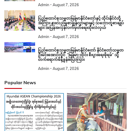
Admin
August 7, 2026
ပြည်ထောင်စုသမ္မတမြန်မာနိုင်ငံတော်နှင့် ထိုင်းနိုင်ငံတို့
အကြား နားလည်မှုစာချွန်လွှာများနှင့် သဘောတူစာချုပ်
များ အပြန်အလှန်လက်မှတ်ရေးထိုးလဲလှယ်
Admin
August 7, 2026
ပြည်ထောင်စုသမ္မတမြန်မာနိုင်ငံတော် နိုင်ငံတော်သမ္မတ
ဦးမင်းအောင်လှိုင် “မြန်မာ-ထိုင်း စီးပွားရေးဖိုရမ်” သို့
တက်ရောက်မိန့်ခွန်းပြောကြား
Admin
August 7, 2026
Popular News