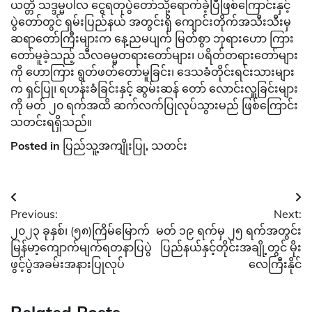
ယတ္တိ သဒ္ဒမ္မပါလ ငွေရတုပွဲတော်သို့ရောက်ခဲ့ပြီဖြစ်ကြောင်းနှင့်
ပွဲတော်တွင် ရှမ်းပြည်နယ် အတွင်းရှိ ကျောင်းတိုက်အသီးသီးမှ
ဆရာတော်ကြီးများက နေ့ညမပျက် မြတ်စွာ ဘုရားဟော ကြား
တော်မူခဲ့သည့် သီလဓမ္မတရားတော်များ၊ ပရိတ်တရားတော်များ
ကို ဟောကြား ရွတ်ဖတ်တော်မူခြင်း၊ ဒေသခံတိုင်းရင်းသားများ
က ရှင်ပြု၊ ရဟန်းခံခြင်းနှင့် ဆွမ်းဆန် တော် လောင်းလှူခြင်းများ
ကို မတ် ၂၀ ရက်အထိ ဆက်လက်ပြုလုပ်သွားမည် ဖြစ်ကြောင်း
သတင်းရရှိသည်။
Posted in
ပြည်သူ့အကျိုးပြု
,
သတင်း
Post
Previous:
Next:
navigation
၂၀၂၃ ခုနှစ်၊ (၅၈)ကြိမ်မြောက်
မတ် ၁၉ ရက်မှ ၂၅ ရက်အတွင်း
မြန်မာ့ကျောက်မျက်ရတနာပြပွဲ
ပြည်နယ်နှင့်တိုင်းအချို့တွင် မိုး
ဖွင့်ပွဲအခမ်းအနားပြုလုပ်
လေကြီးနိုင်