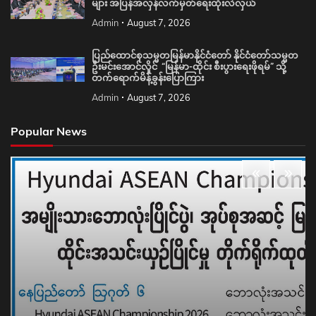
Admin
August 7, 2026
ပြည်ထောင်စုသမ္မတမြန်မာနိုင်ငံတော် နိုင်ငံတော်သမ္မတ
ဦးမင်းအောင်လှိုင် “မြန်မာ-ထိုင်း စီးပွားရေးဖိုရမ်” သို့
တက်ရောက်မိန့်ခွန်းပြောကြား
Admin
August 7, 2026
Popular News