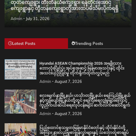
တုတ်ကျေးရွာ၊ တီးတိန်ယံကျေးရွာ၊ ရန်တိုင်းအောင်
ကျေးရွာနှင့် တွီဘန်ကျေးရွာတို့အားထပ်မံသိမ်းပိုက်ရရှိ
Admin
July 31, 2026
Latest Posts
Trending Posts
Hyundai ASEAN Championship 2026 အမျိုးသား
ဘောလုံးပြိုင်ပွဲ၊ အုပ်စုအဆင့် မြန်မာအသင်းနှင့် ထိုင်း
အသင်းယှဉ်ပြိုင်မှု တိုက်ရိုက်ထုတ်လွှင့်မည်
Admin
August 7, 2026
လေးမျက်နှာမြို့နယ်၊ ဟင်္သာတမြို့နယ်၊ ရေကြည်မြို့နယ်
နှင့်ကျုံပျော်မြို့နယ်တို့တွင် ရေကြီးရေလျှံမှုများကြောင့်
ကူညီကယ်ဆယ်ရေးလုပ်ငန်းများ ဆက်လက်ဆောင်ရွက်
Admin
August 7, 2026
ပြည်ထောင်စုသမ္မတမြန်မာနိုင်ငံတော်နှင့် ထိုင်းနိုင်ငံတို့
အကြား နားလည်မှုစာချွန်လွှာများနှင့် သဘောတူစာချုပ်
များ အပြန်အလှန်လက်မှတ်ရေးထိုးလဲလှယ်