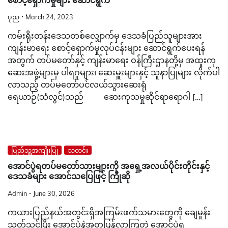
စောင့်ရှောက်မှုများ ဆောင်ရွက်
ပုည
March 24, 2023
ကမ်းရိုးတန်းဒေသတစ်လျှောက်မှ ဒေသခံပြည်သူများအား
ကျန်းမာရေး စောင့်ရှောက်မှုလုပ်ငန်းများ ဆောင်ရွက်ပေးရန်
အတွက် တပ်မတော်နှင့် ကျန်းမာရေး ဝန်ကြီးဌာနတို့မှ အထူးကု
ဆေးအဖွဲ့များမှ ပါရဂူများ၊ ဆေးမှူးများနှင့် သူနာပြုများ လိုက်ပါ
လာသည့် တပ်မတော်ပင်လယ်သွားဆေးရုံ
ရေယာဉ်(သံလွင်)သည် ဆေးကုသမှုဆိုင်ရာရောဂါ […]
ပြည်သူ့အကျိုးပြု
သတင်း
အောင်ပွဲရတပ်မတော်သားများကို အရှေ့အလယ်ပိုင်းတိုင်းနှင့်
ဒေသခံများ အောင်သပြေဖြင့် ကြိုဆို
Admin
June 30, 2026
ကယားပြည်နယ်အတွင်းရှိအကြမ်းဖက်သမားတွေကို ချေမှုန်း
သုတ်သင်ပြီး အောင်ပွဲနဲ့အတူပြန်လာကြတဲ့ အောင်ပွဲရ