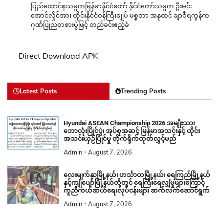
ပြည်ထောင်စုသမ္မတမြန်မာနိုင်ငံတော် နိုင်ငံတော်သမ္မတ ဦးမင်း
အောင်လှိုင်အား ထိုင်းနိုင်ငံဝန်ကြီးချုပ် မစ္စတာ အနုထင် ချာဝီရကွန်က
ဂုဏ်ပြုညစာစားပွဲဖြင့် တည်ခင်းဧည့်ခံ
Direct Download APK
Latest Posts
Trending Posts
Hyundai ASEAN Championship 2026 အမျိုးသား
ဘောလုံးပြိုင်ပွဲ၊ အုပ်စုအဆင့် မြန်မာအသင်းနှင့် ထိုင်း
အသင်းယှဉ်ပြိုင်မှု တိုက်ရိုက်ထုတ်လွှင့်မည်
Admin
August 7, 2026
လေးမျက်နှာမြို့နယ်၊ ဟင်္သာတမြို့နယ်၊ ရေကြည်မြို့နယ်
နှင့်ကျုံပျော်မြို့နယ်တို့တွင် ရေကြီးရေလျှံမှုများကြောင့်
ကူညီကယ်ဆယ်ရေးလုပ်ငန်းများ ဆက်လက်ဆောင်ရွက်
Admin
August 7, 2026