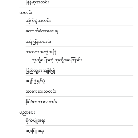
မြန်မာ့အလင်း
သတင်း
တိုက်ပွဲသတင်း
ထောက်ခံအားပေးမှု
တန်ပြန်သတင်း
သကသအကွဲအပြဲ
သူတို့ပြောတဲ့ သူတို့အကြောင်း
ပြည်သူ့အကျိုးပြု
ပျော်ပွဲရွှင်ပွဲ
အားကစားသတင်း
နိုင်ငံတကာသတင်း
ပညာပေး
စိုက်ပျိုးရေး
မွေးမြူရေး