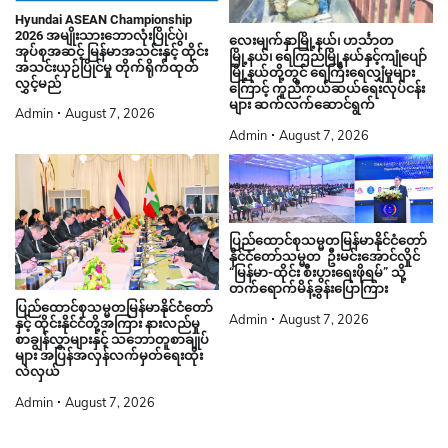
Hyundai ASEAN Championship
2026 အမျိုးသားဘောလုံးပြိုင်ပွဲ၊
လေးမျက်နှာမြို့နယ်၊ ဟင်္သာတ
အုပ်စုအဆင့် မြန်မာအသင်းနှင့် ထိုင်း
မြို့နယ်၊ ရေကြည်မြို့နယ်နှင့်ကျုံပျော်
အသင်းယှဉ်ပြိုင်မှု တိုက်ရိုက်ထုတ်
မြို့နယ်တို့တွင် ရေကြီးရေလျှံမှုများ
လွှင့်မည်
ကြောင့် ကူညီကယ်ဆယ်ရေးလုပ်ငန်း
များ ဆက်လက်ဆောင်ရွက်
Admin
August 7, 2026
Admin
August 7, 2026
ပြည်ထောင်စုသမ္မတမြန်မာနိုင်ငံတော်
နိုင်ငံတော်သမ္မတ ဦးမင်းအောင်လှိုင်
“မြန်မာ-ထိုင်း စီးပွားရေးဖိုရမ်” သို့
တက်ရောက်မိန့်ခွန်းပြောကြား
ပြည်ထောင်စုသမ္မတမြန်မာနိုင်ငံတော်
Admin
August 7, 2026
နှင့် ထိုင်းနိုင်ငံတို့အကြား နားလည်မှု
စာချွန်လွှာများနှင့် သဘောတူစာချုပ်
များ အပြန်အလှန်လက်မှတ်ရေးထိုး
လဲလှယ်
Admin
August 7, 2026