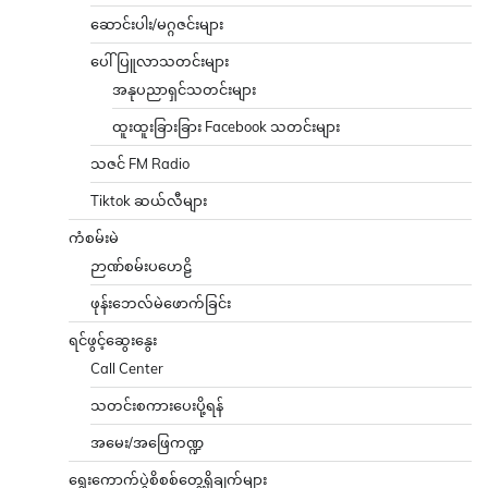
ဆောင်းပါး/မဂ္ဂဇင်းများ
ပေါ်ပြူလာသတင်းများ
အနုပညာရှင်သတင်းများ
ထူးထူးခြားခြား Facebook သတင်းများ
သဇင် FM Radio
Tiktok ဆယ်လီများ
ကံစမ်းမဲ
ဉာဏ်စမ်းပဟေဠိ
ဖုန်းဘေလ်မဲဖောက်ခြင်း
ရင်ဖွင့်ဆွေးနွေး
Call Center
သတင်းစကားပေးပို့ရန်
အမေး/အဖြေကဏ္ဍ
ရွေးကောက်ပွဲစိစစ်တွေ့ရှိချက်များ