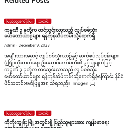
Related Posts
ပြည်သူ့အကျိုးပြု
သတင်း
ကုမ္ပဏီ ၃ ခုတို့က တင်သွင်းလာသည့် လျှပ်စစ်သုံး
မော်တော်ယာဉ်များ ရန်ကုန်ဆိပ်ကမ်းသို့ရောက်ရှိ
Admin
December 9, 2023
အမျိုးသားအဆင့် လျှပ်စစ်သုံးယာဉ်နှင့် ဆက်စပ်လုပ်ငန်းများ
ဖွံ့ဖြိုးတိုးတက်ရေး ဦးဆောင်ကော်မတီ၏ ခွင့်ပြုချက်ဖြင့်
ကုမ္ပဏီ ၃ ခုတို့က တင်သွင်းလာသည့် လျှပ်စစ်သုံး
မော်တော်ယာဉ်များ ရန်ကုန်ဆိပ်ကမ်းသို့ရောက်ရှိခဲ့ကြောင်း နိုင်ငံ
ပိုင်သတင်းဖော်ပြမှုအရ သိရသည်။ Innogen […]
ပြည်သူ့အကျိုးပြု
သတင်း
ကိုကိုးကျွန်း မြို့အတွင်းရှိ ပြည်သူများအား ကျန်းမာရေး