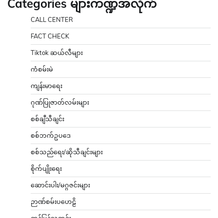
Categories များကဏ္ဍအလိုက်
CALL CENTER
FACT CHECK
Tiktok ဆယ်လီများ
ကံစမ်းမဲ
ကျန်းမာရေး
ဂုဏ်ပြုဇာတ်လမ်းများ
စစ်ချီသီချင်း
စစ်ဘက်ဥပဒေ
စစ်သည်ရေး/ဆိုသီချင်းများ
စိုက်ပျိုးရေး
ဆောင်းပါး/မဂ္ဂဇင်းများ
ဉာဏ်စမ်းပဟေဠိ
တန်ပြန်သတင်း