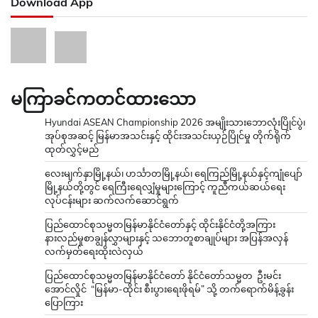
Download App
မကြာခင်ကတင်ထားသော
Hyundai ASEAN Championship 2026 အမျိုးသားဘောလုံးပြိုင်ပွဲ၊
အုပ်စုအဆင့် မြန်မာအသင်းနှင့် ထိုင်းအသင်းယှဉ်ပြိုင်မှု တိုက်ရိုက်
ထုတ်လွှင့်မည်
လေးမျက်နှာမြို့နယ်၊ ဟင်္သာတမြို့နယ်၊ ရေကြည်မြို့နယ်နှင့်ကျုံပျော်
မြို့နယ်တို့တွင် ရေကြီးရေလျှံမှုများကြောင့် ကူညီကယ်ဆယ်ရေး
လုပ်ငန်းများ ဆက်လက်ဆောင်ရွက်
ပြည်ထောင်စုသမ္မတမြန်မာနိုင်ငံတော်နှင့် ထိုင်းနိုင်ငံတို့အကြား
နားလည်မှုစာချွန်လွှာများနှင့် သဘောတူစာချုပ်များ အပြန်အလှန်
လက်မှတ်ရေးထိုးလဲလှယ်
ပြည်ထောင်စုသမ္မတမြန်မာနိုင်ငံတော် နိုင်ငံတော်သမ္မတ ဦးမင်း
အောင်လှိုင် “မြန်မာ-ထိုင်း စီးပွားရေးဖိုရမ်” သို့ တက်ရောက်မိန့်ခွန်း
ပြောကြား