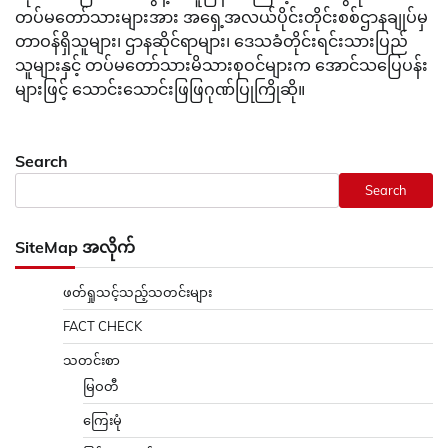
တပ်မတော်သားများအား အရှေ့အလယ်ပိုင်းတိုင်းစစ်ဌာနချုပ်မှ
တာဝန်ရှိသူများ၊ ဌာနဆိုင်ရာများ၊ ဒေသခံတိုင်းရင်းသားပြည်
သူများနှင့် တပ်မတော်သားမိသားစုဝင်များက အောင်သပြေပန်း
များဖြင့် သောင်းသောင်းဖြဖြဂုဏ်ပြုကြိုဆို။
Search
Search
SiteMap အလိုက်
ဖတ်ရှုသင့်သည့်သတင်းများ
FACT CHECK
သတင်းစာ
မြဝတီ
ကြေးမုံ