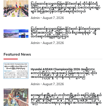
ပြည်ထောင်စုသမ္မတမြန်မာနိုင်ငံတော်နှင့် ထိုင်းနိုင်ငံတို့
အကြား နားလည်မှုစာချွန်လွှာများနှင့် သဘောတူစာချုပ်
များ အပြန်အလှန်လက်မှတ်ရေးထိုးလဲလှယ်
Admin
August 7, 2026
ပြည်ထောင်စုသမ္မတမြန်မာနိုင်ငံတော် နိုင်ငံတော်သမ္မတ
ဦးမင်းအောင်လှိုင် “မြန်မာ-ထိုင်း စီးပွားရေးဖိုရမ်” သို့
တက်ရောက်မိန့်ခွန်းပြောကြား
Admin
August 7, 2026
Featured News
Hyundai ASEAN Championship 2026 အမျိုးသား
ဘောလုံးပြိုင်ပွဲ၊ အုပ်စုအဆင့် မြန်မာအသင်းနှင့် ထိုင်း
အသင်းယှဉ်ပြိုင်မှု တိုက်ရိုက်ထုတ်လွှင့်မည်
Admin
August 7, 2026
လေးမျက်နှာမြို့နယ်၊ ဟင်္သာတမြို့နယ်၊ ရေကြည်မြို့နယ်
နှင့်ကျုံပျော်မြို့နယ်တို့တွင် ရေကြီးရေလျှံမှုများကြောင့်
ကူညီကယ်ဆယ်ရေးလုပ်ငန်းများ ဆက်လက်ဆောင်ရွက်