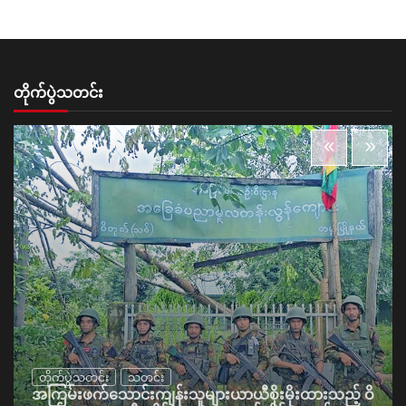
တိုက်ပွဲသတင်း
တိုက်ပွဲသတင်း
သတင်း
အကြမ်းဖက်သောင်းကျန်းသူများယာယီစိုးမိုးထားသည့် ဝိ