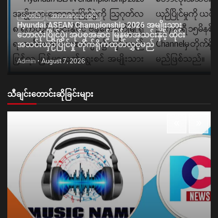
သတင်း
အားကစားသတင်း
Hyundai ASEAN Championship 2026 အမျိုးသား
ဘောလုံးပြိုင်ပွဲ၊ အုပ်စုအဆင့် မြန်မာအသင်းနှင့် ထိုင်း
အသင်းယှဉ်ပြိုင်မှု တိုက်ရိုက်ထုတ်လွှင့်မည်
Admin
August 7, 2026
သီချင်းတောင်းဆိုခြင်းများ