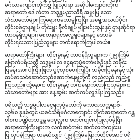
မင်္ဂလာကျောင်းတိုက်၌ ပြုလုပ်ရာ အဆိုပါကျောင်းတိုက်
ဆရာတော် ဒေါက်တာ ဘဒ္ဒန္တပညာသီရိ အမှူးပြုသော
သံဃာတော်များ ကြွရောက်တော်မူကြပြီး အရှေ့အလယ်ပိုင်း
တိုင်းစစ်ဌာနချုပ် တိုင်းမှူး ဗိုလ်ချုပ် မျိုးမင်းထွန်းနှင့် ဌာနဆိုင်ရာ
တာဝန်ရှိသူများ၊ စေတနာရှင်အလှူရှင်များနှင့် ဒေသခံ
တိုင်းရင်းသားပြည်သူများ တက်ရောက်ကြပါတယ်။
ဆရာတော်ကြီးများ၊ တိုင်းမှူးနှင့် တာဝန်ရှိသူများက (၂၅)ကြိမ်
မြောက်ပရိယတ္တိ သဒ္ဒမ္မပါလ ငွေရတုပွဲတော်မုခ်ဦးနှင့် သမိုင်း
ပြခန်းအား ဖဲကြိုးဖြတ် ဖွင့်လှစ်ပေးကြပြီး သမိုင်းပြခန်းနှင့် သုံး
ထပ်စာသင်ဆောင်တည်ဆောက်နေမှုတို့ကို လှည့်လည်ကြည့်ရှု
ကြသည်။ ထို့နောက် တိုင်းမှူးနှင့် တက်ရောက်လာကြသူများက
သံဃာတော်များ အား နေ့ဆွမ်း ဆက်ကပ်လှူဒါန်းကြသည်။
ပရိယတ္တိ သဒ္ဓမ္မပါလငွေရတုပွဲတော်ကို ကောဇာသက္ကရာဇ်-
၁၃၆၀ ခုနှစ်တွင် ယခင်သီရိမင်္ဂလာကျောင်း တိုက်ဆရာတော် ဂန္တ
ဝါစကပဏ္ဍိတဘဒ္ဒန္တ ဝေပုလ္လက စတင်ကျင်းပပြုလုပ်ခဲ့ပြီး
ဆရာတော်ကြီးများက လက်ဆင့်ကမ်း ဆက်လက်ကျင်းပ
ပြုလုပ်ခဲ့ကြရာ ယခုဆိုလျှင် (၂၅)ကြိမ်မြောက်တိုင်အောင် ပရိ