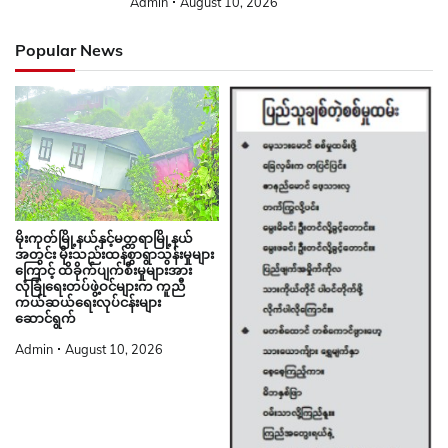
Admin
August 10, 2026
Popular News
မိုးကုတ်မြို့နယ်နှင့်မတ္တရာမြို့နယ်
အတွင်း မိုးသည်းထန်စွာရွာသွန်းမှုများ
ကြောင့် ထိခိုက်ပျက်စီးမှုများအား
လုံခြုံရေးတပ်ဖွဲ့ဝင်များက ကူညီ
ကယ်ဆယ်ရေးလုပ်ငန်းများ
ဆောင်ရွက်
Admin
August 10, 2026