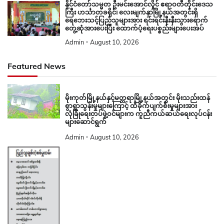
နိုင်ငံတော်သမ္မတ ဦးမင်းအောင်လှိုင် ဧရာဝတီတိုင်းဒေသ
ကြီး ဟင်္သာတခရိုင်၊ လေးမျက်နှာမြို့နယ်အတွင်းရှိ
ရေဘေးသင့်ပြည်သူများအား ရင်းရင်းနှီးနှီးသွားရောက်
တွေ့ဆုံအားပေးပြီး ထောက်ပံ့ရေးပစ္စည်းများပေးအပ်
Admin
August 10, 2026
Featured News
မိုးကုတ်မြို့နယ်နှင့်မတ္တရာမြို့နယ်အတွင်း မိုးသည်းထန်
စွာရွာသွန်းမှုများကြောင့် ထိခိုက်ပျက်စီးမှုများအား
လုံခြုံရေးတပ်ဖွဲ့ဝင်များက ကူညီကယ်ဆယ်ရေးလုပ်ငန်း
များဆောင်ရွက်
Admin
August 10, 2026