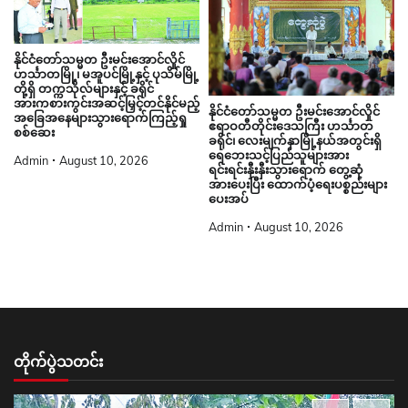
နိုင်ငံတော်သမ္မတ ဦးမင်းအောင်လှိုင်
ဟင်္သာတမြို့၊ မအူပင်မြို့နှင့် ပုသိမ်မြို့
တို့ရှိ တက္ကသိုလ်များနှင့် ခရိုင်
အားကစားကွင်းအဆင့်မြှင့်တင်နိုင်မည့်
နိုင်ငံတော်သမ္မတ ဦးမင်းအောင်လှိုင်
အခြေအနေများသွားရောက်ကြည့်ရှု
ဧရာဝတီတိုင်းဒေသကြီး ဟင်္သာတ
စစ်ဆေး
ခရိုင်၊ လေးမျက်နှာမြို့နယ်အတွင်းရှိ
ရေဘေးသင့်ပြည်သူများအား
Admin
August 10, 2026
ရင်းရင်းနှီးနှီးသွားရောက် တွေ့ဆုံ
အားပေးပြီး ထောက်ပံ့ရေးပစ္စည်းများ
ပေးအပ်
Admin
August 10, 2026
တိုက်ပွဲသတင်း