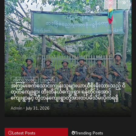
တိုက်ပွဲသတင်း
သတင်း
အကြမ်းဖက်သောင်းကျန်းသူများယာယီစိုးမိုးထားသည့် ဝိ
တုတ်ကျေးရွာ၊ တီးတိန်ယံကျေးရွာ၊ ရန်တိုင်းအောင်
ကျေးရွာနှင့် တွီဘန်ကျေးရွာတို့အားထပ်မံသိမ်းပိုက်ရရှိ
Admin
July 31, 2026
Latest Posts
Trending Posts