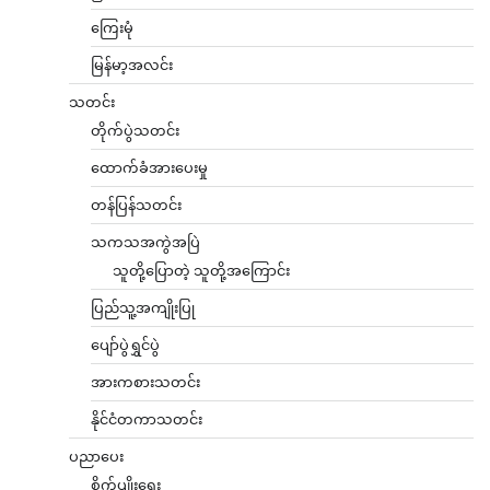
ကြေးမုံ
မြန်မာ့အလင်း
သတင်း
တိုက်ပွဲသတင်း
ထောက်ခံအားပေးမှု
တန်ပြန်သတင်း
သကသအကွဲအပြဲ
သူတို့ပြောတဲ့ သူတို့အကြောင်း
ပြည်သူ့အကျိုးပြု
ပျော်ပွဲရွှင်ပွဲ
အားကစားသတင်း
နိုင်ငံတကာသတင်း
ပညာပေး
စိုက်ပျိုးရေး