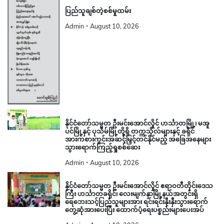
ပြည်သူချစ်တဲ့စစ်မှုထမ်း
Admin
August 10, 2026
နိုင်ငံတော်သမ္မတ ဦးမင်းအောင်လှိုင် ဟင်္သာတမြို့၊ မအူ
ပင်မြို့နှင့် ပုသိမ်မြို့တို့ရှိ တက္ကသိုလ်များနှင့် ခရိုင်
အားကစားကွင်းအဆင့်မြှင့်တင်နိုင်မည့် အခြေအနေများ
သွားရောက်ကြည့်ရှုစစ်ဆေး
Admin
August 10, 2026
နိုင်ငံတော်သမ္မတ ဦးမင်းအောင်လှိုင် ဧရာဝတီတိုင်းဒေသ
ကြီး ဟင်္သာတခရိုင်၊ လေးမျက်နှာမြို့နယ်အတွင်းရှိ
ရေဘေးသင့်ပြည်သူများအား ရင်းရင်းနှီးနှီးသွားရောက်
တွေ့ဆုံအားပေးပြီး ထောက်ပံ့ရေးပစ္စည်းများပေးအပ်