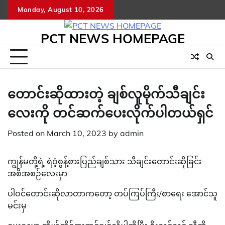
Skip
Monday, August 10, 2026
to
content
PCT NEWS HOMEPAGE
တောင်းဆိုထားတဲ့ ချစ်လူမိုက်သီချင်း
လေးကို တင်ဆက်ပေးလိုက်ပါတယ်ရှင်
Posted on
March 10, 2023
by
admin
ကျွန်မတို့ရဲ့ ရဲဝံ့စွန့်စားပြည်ချစ်သား သီချင်းတောင်းဆိုခြင်း
အစီအစဉ်လေးမှာ
ပါဝင်တောင်းဆိုလာတာကတော့ တပ်ကြပ်ကြီး/စာရေး အောင်သူ
မင်းမှ