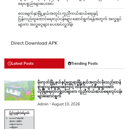
ရေးပစ္စည်းများပေးအပ်
လေးမျက်နှာမြို့နယ်အတွင်း ကူညီကယ်ဆယ်ရေးနှင့်
ပြန်လည်ထူထောင်ရေးလုပ်ငန်းများ ဆောင်ရွက်ရန်အတွက် အလှူရှင်
များက အလှူငွေများ ပေးအပ်လှူဒါန်း
Direct Download APK
Latest Posts
Trending Posts
မိုးကုတ်မြို့နယ်နှင့်မတ္တရာမြို့နယ်အတွင်း မိုးသည်းထန်
စွာရွာသွန်းမှုများကြောင့် ထိခိုက်ပျက်စီးမှုများအား
လုံခြုံရေးတပ်ဖွဲ့ဝင်များက ကူညီကယ်ဆယ်ရေးလုပ်ငန်း
များဆောင်ရွက်
Admin
August 10, 2026