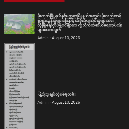
မိုးကုတ်မြို့နယ်နှင့်မတ္တရာမြို့နယ်အတွင်း မိုးသည်းထန်
စွာရွာသွန်းမှုများကြောင့် ထိခိုက်ပျက်စီးမှုများအား
လုံခြုံရေးတပ်ဖွဲ့ဝင်များက ကူညီကယ်ဆယ်ရေးလုပ်ငန်း
များဆောင်ရွက်
Admin
August 10, 2026
ပြည်သူချစ်တဲ့စစ်မှုထမ်း
Admin
August 10, 2026