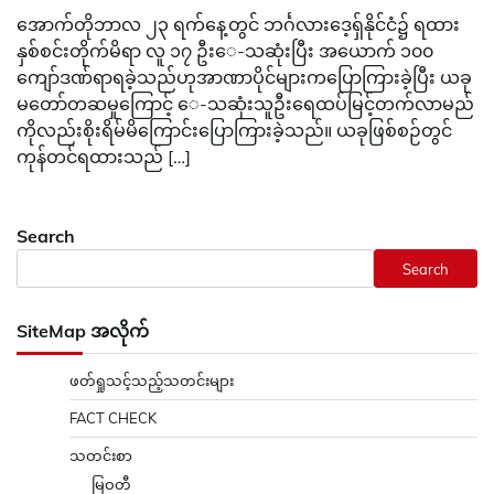
အောက်တိုဘာလ ၂၃ ရက်နေ့တွင် ဘင်္ဂလားဒေ့ရှ်နိုင်ငံ၌ ရထား
နှစ်စင်းတိုက်မိရာ လူ ၁၇ ဦး‌ေ-သဆုံးပြီး အယောက် ၁၀၀
ကျော်ဒဏ်ရာရခဲ့သည်ဟုအာဏာပိုင်များကပြောကြားခဲ့ပြီး ယခု
မတော်တဆမှုကြောင့် ‌ေ-သဆုံးသူဦးရေထပ်မြင့်တက်လာမည်
ကိုလည်းစိုးရိမ်မိကြောင်းပြောကြားခဲ့သည်။ ယခုဖြစ်စဉ်တွင်
ကုန်တင်ရထားသည် […]
Search
Search
SiteMap အလိုက်
ဖတ်ရှုသင့်သည့်သတင်းများ
FACT CHECK
သတင်းစာ
မြဝတီ