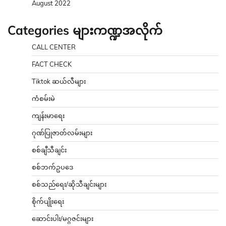
August 2022
Categories များကဏ္ဍအလိုက်
CALL CENTER
FACT CHECK
Tiktok ဆယ်လီများ
ကံစမ်းမဲ
ကျန်းမာရေး
ဂုဏ်ပြုဇာတ်လမ်းများ
စစ်ချီသီချင်း
စစ်ဘက်ဥပဒေ
စစ်သည်ရေး/ဆိုသီချင်းများ
စိုက်ပျိုးရေး
ဆောင်းပါး/မဂ္ဂဇင်းများ