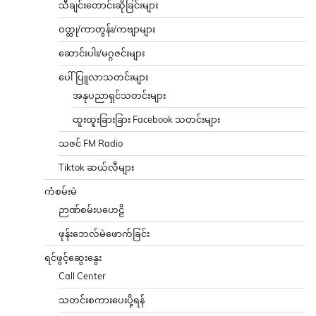
သီချင်းတောင်းဆိုခြင်းများ
ဝတ္ထု/ကာတွန်း/ကဗျာများ
ဆောင်းပါး/မဂ္ဂဇင်းများ
ပေါ်ပြူလာသတင်းများ
အနုပညာရှင်သတင်းများ
ထူးထူးခြားခြား Facebook သတင်းများ
သဇင် FM Radio
Tiktok ဆယ်လီများ
ကံစမ်းမဲ
ဉာဏ်စမ်းပဟေဠိ
ဖုန်းဘေလ်မဲဖောက်ခြင်း
ရင်ဖွင့်ဆွေးနွေး
Call Center
သတင်းစကားပေးပို့ရန်