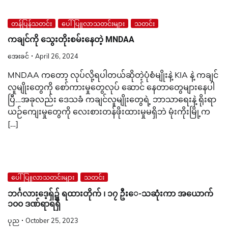
တန်ပြန်သတင်း
ပေါ်ပြူလာသတင်းများ
သတင်း
ကချင်ကို သွေးတိုးစမ်းနေတဲ့ MNDAA
အေးခင်
April 26, 2024
MNDAA ကတော့ လုပ်လို့ရပါတယ်ဆိုတဲ့ပုံစံမျိုးနဲ့ KIA နဲ့ ကချင်
လူမျိုးတွေကို စော်ကားမှုတွေလုပ် ဆောင် နေတာတွေများနေပါ
ပြီ…အခုလည်း ဒေသခံ ကချင်လူမျိုးတွေရဲ့ ဘာသာ‌ရေးနဲ့ ရိုးရာ
ယဉ်ကျေးမှုတွေကို လေးစားတန်ဖိုးထားမှုမရှိဘဲ မုံးကိုးမြို့က
[…]
ပေါ်ပြူလာသတင်းများ
သတင်း
ဘင်္ဂလားဒေ့ရှ်၌ ရထားတိုက် ၊ ၁၇ ဦး‌ေ-သဆုံးကာ အယောက်
၁၀၀ ဒဏ်ရာရရှိ
ပုည
October 25, 2023