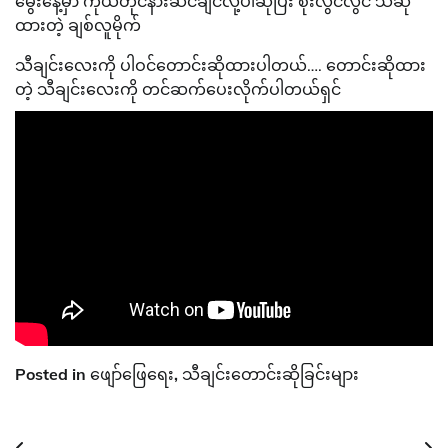
မွေးနေ့မှာ ကိုယ်တိုင်နားဆင်ချင်လို့ပါဆိုပြီး စိုးလွင်လွင် သီဆို
ထားတဲ့ ချစ်လူမိုက်
သီချင်းလေးကို ပါဝင်တောင်းဆိုထားပါတယ်…. တောင်းဆိုထား
တဲ့ သီချင်းလေးကို တင်ဆက်ပေးလိုက်ပါတယ်ရှင်
Posted in
ဖျော်ဖြေရေး
,
သီချင်းတောင်းဆိုခြင်းများ