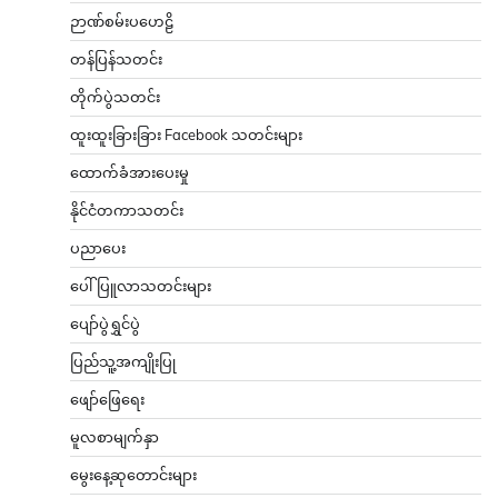
ဉာဏ်စမ်းပဟေဠိ
တန်ပြန်သတင်း
တိုက်ပွဲသတင်း
ထူးထူးခြားခြား Facebook သတင်းများ
ထောက်ခံအားပေးမှု
နိုင်ငံတကာသတင်း
ပညာပေး
ပေါ်ပြူလာသတင်းများ
ပျော်ပွဲရွှင်ပွဲ
ပြည်သူ့အကျိုးပြု
ဖျော်ဖြေရေး
မူလစာမျက်နှာ
မွေးနေ့ဆုတောင်းများ