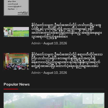
နိုင်ငံတော်သမ္မတ ဦးမင်းအောင်လှိုင် ဟင်္သာတမြို့၊ မအူ
ပင်မြို့နှင့် ပုသိမ်မြို့တို့ရှိ တက္ကသိုလ်များနှင့် ခရိုင်
အားကစားကွင်းအဆင့်မြှင့်တင်နိုင်မည့် အခြေအနေများ
သွားရောက်ကြည့်ရှုစစ်ဆေး
Admin
August 10, 2026
နိုင်ငံတော်သမ္မတ ဦးမင်းအောင်လှိုင် ဧရာဝတီတိုင်းဒေသ
ကြီး ဟင်္သာတခရိုင်၊ လေးမျက်နှာမြို့နယ်အတွင်းရှိ
ရေဘေးသင့်ပြည်သူများအား ရင်းရင်းနှီးနှီးသွားရောက်
တွေ့ဆုံအားပေးပြီး ထောက်ပံ့ရေးပစ္စည်းများပေးအပ်
Admin
August 10, 2026
Popular News