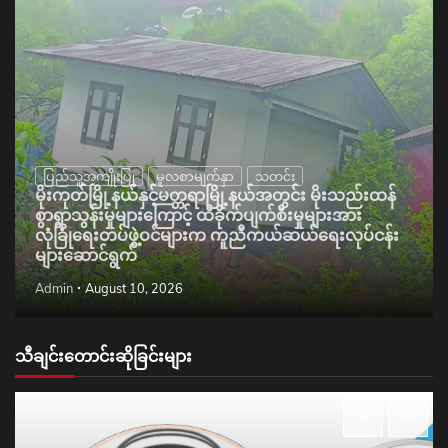
ပြည်သူ့အကျိုးပြု
မူလစာမျက်နှာ
သတင်း
မိုးကုတ်မြို့နယ်နှင့်မတ္တရာမြို့နယ်အတွင်း မိုးသည်းထန်
စွာရွာသွန်းမှုများကြောင့် ထိခိုက်ပျက်စီးမှုများအား
လုံခြုံရေးတပ်ဖွဲ့ဝင်များက ကူညီကယ်ဆယ်ရေးလုပ်ငန်း
များဆောင်ရွက်
Admin
August 10, 2026
သီချင်းတောင်းဆိုခြင်းများ