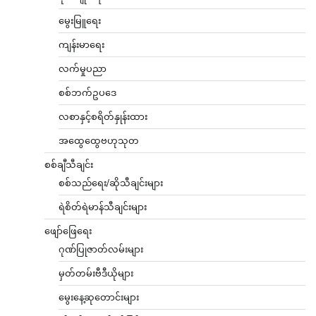
မွေးမြူရေး
ကျန်းမာရေး
လက်မှုပညာ
စစ်ဘက်ဥပဒေ
လစာနှင့်စရိတ်နှုန်းထား
အထွေထွေဗဟုသုတ
စစ်ချီသီချင်း
စစ်သည်ရေး/ဆိုသီချင်းများ
ရဲစိတ်ရဲမာန်သီချင်းများ
ဖျော်ဖြေရေး
ဂုဏ်ပြုဇာတ်လမ်းများ
မှတ်တမ်းဗီဒီယိုများ
မွေးနေ့ဆုတောင်းများ