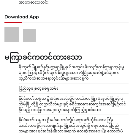
အားကစားသတင်း
Download App
မကြာခင်ကတင်ထားသော
မိုးကုတ်မြို့နယ်နှင့်မတ္တရာမြို့နယ်အတွင်း မိုးသည်းထန်စွာရွာသွန်းမှု
များကြောင့် ထိခိုက်ပျက်စီးမှုများအား လုံခြုံရေးတပ်ဖွဲ့ဝင်များက
ကူညီကယ်ဆယ်ရေးလုပ်ငန်းများဆောင်ရွက်
ပြည်သူချစ်တဲ့စစ်မှုထမ်း
နိုင်ငံတော်သမ္မတ ဦးမင်းအောင်လှိုင် ဟင်္သာတမြို့၊ မအူပင်မြို့နှင့် ပု
သိမ်မြို့တို့ရှိ တက္ကသိုလ်များနှင့် ခရိုင်အားကစားကွင်းအဆင့်မြှင့်တင်
နိုင်မည့် အခြေအနေများသွားရောက်ကြည့်ရှုစစ်ဆေး
နိုင်ငံတော်သမ္မတ ဦးမင်းအောင်လှိုင် ဧရာဝတီတိုင်းဒေသကြီး
ဟင်္သာတခရိုင်၊ လေးမျက်နှာမြို့နယ်အတွင်းရှိ ရေဘေးသင့်ပြည်
သူများအား ရင်းရင်းနှီးနှီးသွားရောက် တွေ့ဆုံအားပေးပြီး ထောက်ပံ့