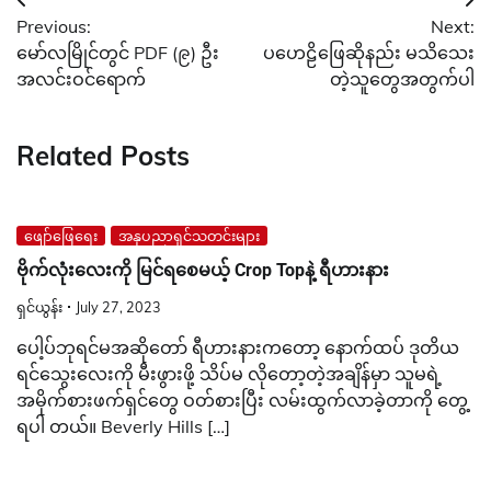
Post
Previous:
Next:
navigation
မော်လမြိုင်တွင် PDF (၉) ဦး
ပဟေဠိဖြေဆိုနည်း မသိသေး
အလင်းဝင်ရောက်
တဲ့သူတွေအတွက်ပါ
Related Posts
ဖျော်ဖြေရေး
အနုပညာရှင်သတင်းများ
ဗိုက်လုံးလေးကို မြင်ရစေမယ့် Crop Topနဲ့ ရီဟားနား
ရှင်ယွန်း
July 27, 2023
ပေါ့ပ်ဘုရင်မအဆိုတော် ရီဟားနားကတော့ နောက်ထပ် ဒုတိယ
ရင်သွေးလေးကို မီးဖွားဖို့ သိပ်မ လိုတော့တဲ့အချိန်မှာ သူမရဲ့
အမိုက်စားဖက်ရှင်တွေ ဝတ်စားပြီး လမ်းထွက်လာခဲ့တာကို တွေ့
ရပါ တယ်။ Beverly Hills […]