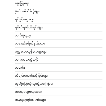
မွေးမြူရေး
မှတ်တမ်းဗီဒီယိုများ
ရင်ဖွင့်ဆွေးနွေး
ရဲစိတ်ရဲမန်သီချင်းများ
လက်မှုပညာ
လစာနှင့်စရိတ်နှုန်းထား
ဝတ္ထု/ကာတွန်း/ကဗျာများ
သကသအကွဲအပြဲ
သတင်း
သီချင်းတောင်းဆိုခြင်းများ
သူတို့ပြောတဲ့ သူတို့အကြောင်း
အထွေထွေဗဟုသုတ
အနုပညာရှင်သတင်းများ