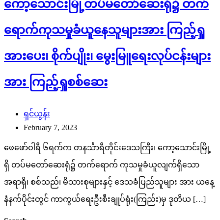
ကော့သောင်းမြို့တပ်မတော်ဆေးရုံ၌ တက်
ရောက်ကုသမှုခံယူနေသူများအား ကြည့်ရှု
အားပေး၊ စိုက်ပျိုး၊ မွေးမြူရေးလုပ်ငန်းများ
အား ကြည့်ရှုစစ်ဆေး
ရှင်ယွန်း
February 7, 2023
ဖေဖော်ဝါရီ ၆ရက်က တနင်္သာရီတိုင်းဒေသကြီး၊ ကော့သောင်းမြို့
ရှိ တပ်မတော်ဆေးရုံ၌ တက်ရောက် ကုသမှုခံယူလျက်ရှိသော
အရာရှိ၊ စစ်သည်၊ မိသားစုများနှင့် ဒေသခံပြည်သူများ အား ယနေ့
နံနက်ပိုင်းတွင် ကာကွယ်ရေးဦးစီးချုပ်ရုံး(ကြည်း)မှ ဒုတိယ […]