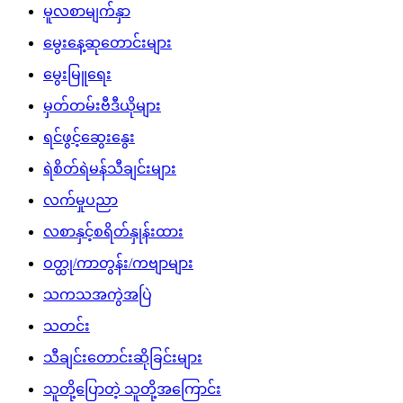
မူလစာမျက်နှာ
မွေးနေ့ဆုတောင်းများ
မွေးမြူရေး
မှတ်တမ်းဗီဒီယိုများ
ရင်ဖွင့်ဆွေးနွေး
ရဲစိတ်ရဲမန်သီချင်းများ
လက်မှုပညာ
လစာနှင့်စရိတ်နှုန်းထား
ဝတ္ထု/ကာတွန်း/ကဗျာများ
သကသအကွဲအပြဲ
သတင်း
သီချင်းတောင်းဆိုခြင်းများ
သူတို့ပြောတဲ့ သူတို့အကြောင်း