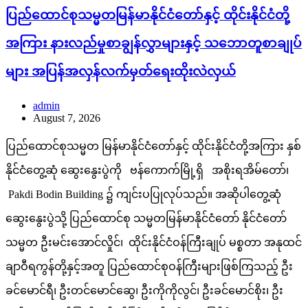
ပြည်ထောင်စုသမ္မတမြန်မာနိုင်ငံတော်နှင့် ထိုင်းနိုင်ငံတို့
အကြား နားလည်မှုစာချွန်လွှာများနှင့် သဘောတူစာချုပ်
များ အပြန်အလှန်လက်မှတ်ရေးထိုးလဲလှယ်
admin
August 7, 2026
ပြည်ထောင်စုသမ္မတ မြန်မာနိုင်ငံတော်နှင့် ထိုင်းနိုင်ငံတို့အကြား နှစ်
နိုင်ငံတွေ့ဆုံ ဆွေးနွေးပွဲကို ဗန်ကောက်မြို့ရှိ အစိုးရအိမ်တော်၊
Pakdi Bodin Building ၌ ကျင်းပပြုလုပ်သည်။ အဆိုပါတွေ့ဆုံ
ဆွေးနွေးပွဲသို့ ပြည်ထောင်စု သမ္မတမြန်မာနိုင်ငံတော် နိုင်ငံတော်
သမ္မတ ဦးမင်းအောင်လှိုင်၊ ထိုင်းနိုင်ငံဝန်ကြီးချုပ် မစ္စတာ အနုထင်
ချာဝီရကွန်တို့နှင့်အတူ ပြည်ထောင်စုဝန်ကြီးများဖြစ်ကြသည့် ဦး
ခင်မောင်ရီ၊ ဦးတင်မောင်ဆွေ၊ ဦးကိုကိုလွင်၊ ဦးခင်မောင်စိုး၊ ဦး