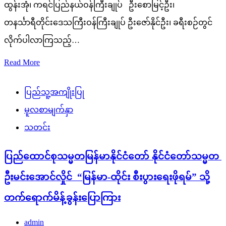
ထွန်းအုံ၊ ကရင်ပြည်နယ်ဝန်ကြီးချုပ် ဦးစောမြင့်ဦး၊
တနင်္သာရီတိုင်းဒေသကြီးဝန်ကြီးချုပ် ဦးဇော်နိုင်ဦး၊ ခရီးစဉ်တွင်
လိုက်ပါလာကြသည့်…
Read More
ပြည်သူ့အကျိုးပြု
မူလစာမျက်နှာ
သတင်း
ပြည်ထောင်စုသမ္မတမြန်မာနိုင်ငံတော် နိုင်ငံတော်သမ္မတ
ဦးမင်းအောင်လှိုင် “မြန်မာ-ထိုင်း စီးပွားရေးဖိုရမ်” သို့
တက်ရောက်မိန့်ခွန်းပြောကြား
admin