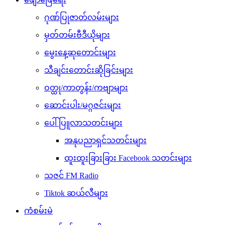
ဂုဏ်ပြုဇာတ်လမ်းများ
မှတ်တမ်းဗီဒီယိုများ
မွေးနေ့ဆုတောင်းများ
သီချင်းတောင်းဆိုခြင်းများ
ဝတ္ထု/ကာတွန်း/ကဗျာများ
ဆောင်းပါး/မဂ္ဂဇင်းများ
ပေါ်ပြူလာသတင်းများ
အနုပညာရှင်သတင်းများ
ထူးထူးခြားခြား Facebook သတင်းများ
သဇင် FM Radio
Tiktok ဆယ်လီများ
ကံစမ်းမဲ