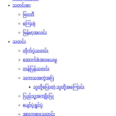
သတင်းစာ
မြဝတီ
ကြေးမုံ
မြန်မာ့အလင်း
သတင်း
တိုက်ပွဲသတင်း
ထောက်ခံအားပေးမှု
တန်ပြန်သတင်း
သကသအကွဲအပြဲ
သူတို့ပြောတဲ့ သူတို့အကြောင်း
ပြည်သူ့အကျိုးပြု
ပျော်ပွဲရွှင်ပွဲ
အားကစားသတင်း