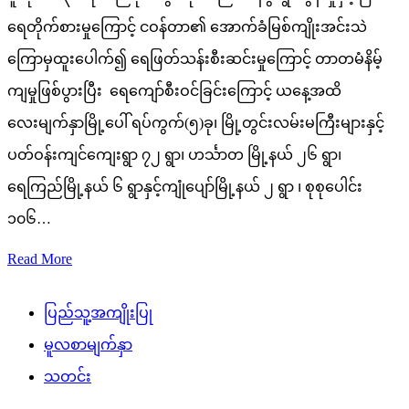
ရေတိုက်စားမှုကြောင့် ငဝန်တာ၏ အောက်ခံမြစ်ကျိုးအင်းသဲ
ကြောမှထူးပေါက်၍ ရေဖြတ်သန်းစီးဆင်းမှုကြောင့် တာတမံနိမ့်
ကျမှုဖြစ်ပွားပြီး ရေကျော်စီးဝင်ခြင်းကြောင့် ယနေ့အထိ
လေးမျက်နှာမြို့ပေါ် ရပ်ကွက်(၅)ခု၊ မြို့တွင်းလမ်းမကြီးများနှင့်
ပတ်ဝန်းကျင်ကျေးရွာ ၇၂ ရွာ၊ ဟင်္သာတ မြို့နယ် ၂၆ ရွာ၊
ရေကြည်မြို့နယ် ၆ ရွာနှင့်ကျုံပျော်မြို့နယ် ၂ ရွာ ၊ စုစုပေါင်း
၁၀၆…
Read More
ပြည်သူ့အကျိုးပြု
မူလစာမျက်နှာ
သတင်း