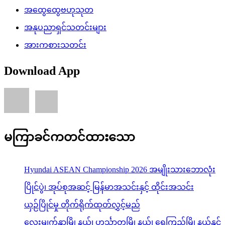
အထွေထွေဗဟုသုတ
အနုပညာရှင်သတင်းများ
အားကစားသတင်း
Download App
မကြာခင်ကတင်ထားသော
Hyundai ASEAN Championship 2026 အမျိုးသားဘောလုံး
ပြိုင်ပွဲ၊ အုပ်စုအဆင့် မြန်မာအသင်းနှင့် ထိုင်းအသင်း
ယှဉ်ပြိုင်မှု တိုက်ရိုက်ထုတ်လွှင့်မည်
လေးမျက်နှာမြို့နယ်၊ ဟင်္သာတမြို့နယ်၊ ရေကြည်မြို့နယ်နှင့်