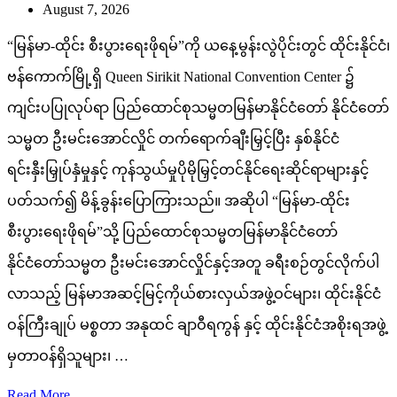
August 7, 2026
“မြန်မာ-ထိုင်း စီးပွားရေးဖိုရမ်”ကို ယနေ့မွန်းလွဲပိုင်းတွင် ထိုင်းနိုင်ငံ၊
ဗန်ကောက်မြို့ရှိ Queen Sirikit National Convention Center ၌
ကျင်းပပြုလုပ်ရာ ပြည်ထောင်စုသမ္မတမြန်မာနိုင်ငံတော် နိုင်ငံတော်
သမ္မတ ဦးမင်းအောင်လှိုင် တက်ရောက်ချီးမြှင့်ပြီး နှစ်နိုင်ငံ
ရင်းနှီးမြှုပ်နှံမှုနှင့် ကုန်သွယ်မှုပိုမိုမြှင့်တင်နိုင်ရေးဆိုင်ရာများနှင့်
ပတ်သက်၍ မိန့်ခွန်းပြောကြားသည်။ အဆိုပါ “မြန်မာ-ထိုင်း
စီးပွားရေးဖိုရမ်”သို့ ပြည်ထောင်စုသမ္မတမြန်မာနိုင်ငံတော်
နိုင်ငံတော်သမ္မတ ဦးမင်းအောင်လှိုင်နှင့်အတူ ခရီးစဉ်တွင်လိုက်ပါ
လာသည့် မြန်မာအဆင့်မြင့်ကိုယ်စားလှယ်အဖွဲ့ဝင်များ၊ ထိုင်းနိုင်ငံ
ဝန်ကြီးချုပ် မစ္စတာ အနုထင် ချာဝီရကွန် နှင့် ထိုင်းနိုင်ငံအစိုးရအဖွဲ့
မှတာဝန်ရှိသူများ၊ …
Read More