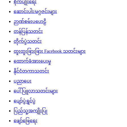
စိုက်ပျိုးရေး
ဆောင်းပါး/မဂ္ဂဇင်းများ
ဉာဏ်စမ်းပဟေဠိ
တန်ပြန်သတင်း
တိုက်ပွဲသတင်း
ထူးထူးခြားခြား Facebook သတင်းများ
ထောက်ခံအားပေးမှု
နိုင်ငံတကာသတင်း
ပညာပေး
ပေါ်ပြူလာသတင်းများ
ပျော်ပွဲရွှင်ပွဲ
ပြည်သူ့အကျိုးပြု
ဖျော်ဖြေရေး