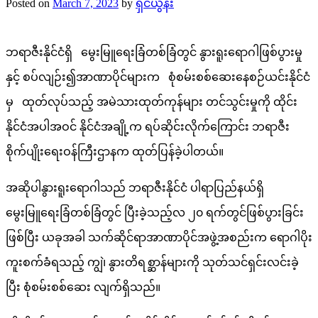
Posted on
March 7, 2023
by
ရှင်ယွန်း
ဘရာဇီးနိုင်ငံရှိ မွေးမြူရေးခြံတစ်ခြံတွင် နွားရူးရောဂါဖြစ်ပွားမှု
နှင့် စပ်လျဉ်း၍အာဏာပိုင်များက စုံစမ်းစစ်ဆေးနေစဉ်ယင်းနိုင်ငံ
မှ ထုတ်လုပ်သည့် အမဲသားထုတ်ကုန်များ တင်သွင်းမှုကို ထိုင်း
နိုင်ငံအပါအဝင် နိုင်ငံအချို့က ရပ်ဆိုင်းလိုက်ကြောင်း ဘရာဇီး
စိုက်ပျိုးရေးဝန်ကြီးဌာနက ထုတ်ပြန်ခဲ့ပါတယ်။
အဆိုပါနွားရူးရောဂါသည် ဘရာဇီးနိုင်ငံ ပါရာပြည်နယ်ရှိ
မွေးမြူရေးခြံတစ်ခြံတွင် ပြီးခဲ့သည့်လ ၂၀ ရက်တွင်ဖြစ်ပွားခြင်း
ဖြစ်ပြီး ယခုအခါ သက်ဆိုင်ရာအာဏာပိုင်အဖွဲ့အစည်းက ရောဂါပိုး
ကူးစက်ခံရသည့် ကျွဲ၊ နွားတိရစ္ဆာန်များကို သုတ်သင်ရှင်းလင်းခဲ့
ပြီး စုံစမ်းစစ်ဆေး လျက်ရှိသည်။