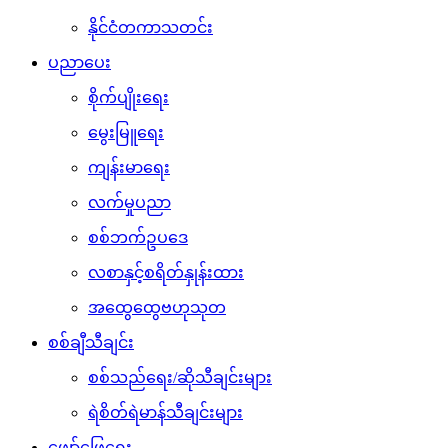
နိုင်ငံတကာသတင်း
ပညာပေး
စိုက်ပျိုးရေး
မွေးမြူရေး
ကျန်းမာရေး
လက်မှုပညာ
စစ်ဘက်ဥပဒေ
လစာနှင့်စရိတ်နှုန်းထား
အထွေထွေဗဟုသုတ
စစ်ချီသီချင်း
စစ်သည်ရေး/ဆိုသီချင်းများ
ရဲစိတ်ရဲမာန်သီချင်းများ
ဖျော်ဖြေရေး