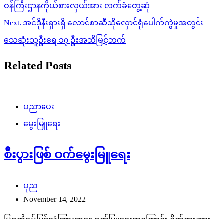
ဝန်ကြီးဌာနကိုယ်စားလှယ်အား လက်ခံတွေ့ဆုံ
Next:
အင်ဒိုနီးရှားရှိ လောင်စာဆီသိုလှောင်ရုံပေါက်ကွဲမှုအတွင်း
သေဆုံးသူဦးရေ ၁၇ ဦးအထိမြင့်တက်
Related Posts
ပညာပေး
မွေးမြူရေး
စီးပွားဖြစ် ဝက်မွေးမြူရေး
ပုည
November 14, 2022