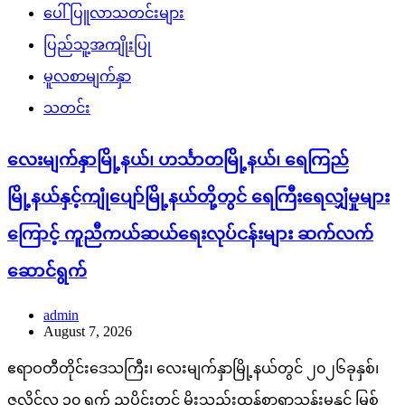
ပေါ်ပြူလာသတင်းများ
ပြည်သူ့အကျိုးပြု
မူလစာမျက်နှာ
သတင်း
လေးမျက်နှာမြို့နယ်၊ ဟင်္သာတမြို့နယ်၊ ရေကြည်
မြို့နယ်နှင့်ကျုံပျော်မြို့နယ်တို့တွင် ရေကြီးရေလျှံမှုများ
ကြောင့် ကူညီကယ်ဆယ်ရေးလုပ်ငန်းများ ဆက်လက်
ဆောင်ရွက်
admin
August 7, 2026
ဧရာဝတီတိုင်းဒေသကြီး၊ လေးမျက်နှာမြို့နယ်တွင် ၂၀၂၆ခုနှစ်၊
ဇူလိုင်လ ၃၀ ရက် ညပိုင်းတွင် မိုးသည်းထန်စွာရွာသွန်းမှုနှင့် မြစ်