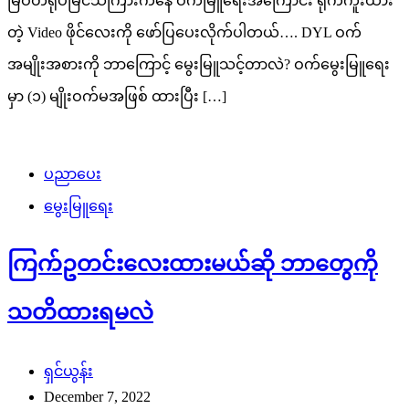
မြဝတီရုပ်မြင်သံကြားကနေ ဝက်မြူရေးအကြောင်း ရိုက်ကူးထား
တဲ့ Video ဖိုင်လေးကို ဖော်ပြပေးလိုက်ပါတယ်…. DYL ဝက်
အမျိုးအစားကို ဘာကြောင့် မွေးမြူသင့်တာလဲ? ဝက်မွေးမြူရေး
မှာ (၁) မျိုးဝက်မအဖြစ် ထားပြီး […]
ပညာပေး
မွေးမြူရေး
ကြက်ဥတင်းလေးထားမယ်ဆို ဘာတွေကို
သတိထားရမလဲ
ရှင်ယွန်း
December 7, 2022