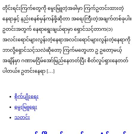
တိုင်းရင်းကြက်တွေကို မွေးမြူတဲ့အခါမှာ ကြက်ဥတင်းထားတဲ့
နေရာနှင့် နည်းစနစ်မှန်ကန်ဖို့ဆိုတာ အရေးကြီးတဲ့အချက်တစ်ခုပါ။
ဥတင်းအတွက် နေရာ​ရွေးချယ်ရာမှာ ရှောင်သင့်တာက(၁)
အလင်းရောင်များလွန်းတဲ့နေရာအလင်းရောင်များလွန်းတဲ့နေရာကို
ဘာလို့ရှောင်သင့်သလဲဆိုတော့ ကြက်မတွေဟာ ဥ ဥတော့မယ့်
အချိန်မှာ ဂဏာမငြိမ်အော်မြည်နေတတ်ပြီး စိတ်လှုပ်ရှားနေတတ်
ပါတယ်။ ဥတင်း‌နေရာ […]
စိုက်ပျိုးရေး
မွေးမြူရေး
သတင်း