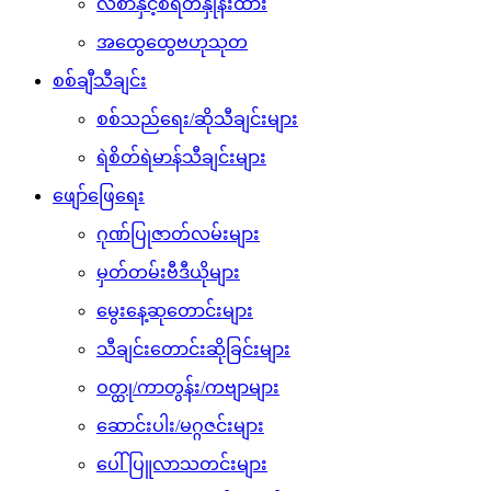
လစာနှင့်စရိတ်နှုန်းထား
အထွေထွေဗဟုသုတ
စစ်ချီသီချင်း
စစ်သည်ရေး/ဆိုသီချင်းများ
ရဲစိတ်ရဲမာန်သီချင်းများ
ဖျော်ဖြေရေး
ဂုဏ်ပြုဇာတ်လမ်းများ
မှတ်တမ်းဗီဒီယိုများ
မွေးနေ့ဆုတောင်းများ
သီချင်းတောင်းဆိုခြင်းများ
ဝတ္ထု/ကာတွန်း/ကဗျာများ
ဆောင်းပါး/မဂ္ဂဇင်းများ
ပေါ်ပြူလာသတင်းများ