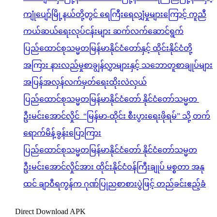
ကျုံပျော်မြို့နယ်တို့တွင် ရေကြီးရေလျှံမှုများကြောင့် ကူညီ
ကယ်ဆယ်ရေးလုပ်ငန်းများ ဆက်လက်ဆောင်ရွက်
ပြည်ထောင်စုသမ္မတမြန်မာနိုင်ငံတော်နှင့် ထိုင်းနိုင်ငံတို့
အကြား နားလည်မှုစာချွန်လွှာများနှင့် သဘောတူစာချုပ်များ
အပြန်အလှန်လက်မှတ်ရေးထိုးလဲလှယ်
ပြည်ထောင်စုသမ္မတမြန်မာနိုင်ငံတော် နိုင်ငံတော်သမ္မတ
ဦးမင်းအောင်လှိုင် “မြန်မာ-ထိုင်း စီးပွားရေးဖိုရမ်” သို့ တက်
ရောက်မိန့်ခွန်းပြောကြား
ပြည်ထောင်စုသမ္မတမြန်မာနိုင်ငံတော် နိုင်ငံတော်သမ္မတ
ဦးမင်းအောင်လှိုင်အား ထိုင်းနိုင်ငံဝန်ကြီးချုပ် မစ္စတာ အနု
ထင် ချာဝီရကွန်က ဂုဏ်ပြုညစာစားပွဲဖြင့် တည်ခင်းဧည့်ခံ
Direct Download APK