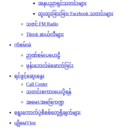
အနုပညာရှင်သတင်းများ
ထူးထူးခြားခြား Facebook သတင်းများ
သဇင် FM Radio
Tiktok ဆယ်လီများ
ကံစမ်းမဲ
ဉာဏ်စမ်းပဟေဠိ
ဖုန်းဘေလ်မဲဖောက်ခြင်း
ရင်ဖွင့်ဆွေးနွေး
Call Center
သတင်းစကားပေးပို့ရန်
အမေး/အဖြေကဏ္ဍ
ရွေးကောက်ပွဲစိစစ်တွေ့ရှိချက်များ
ပျိုမေVlog