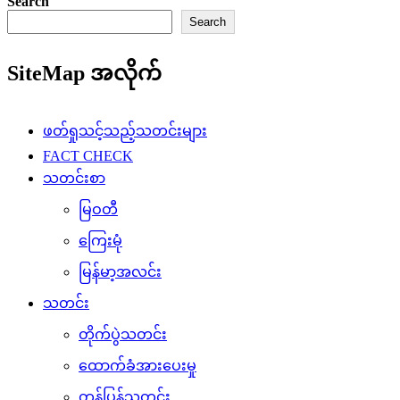
Search
Search
SiteMap အလိုက်
ဖတ်ရှုသင့်သည့်သတင်းများ
FACT CHECK
သတင်းစာ
မြဝတီ
ကြေးမုံ
မြန်မာ့အလင်း
သတင်း
တိုက်ပွဲသတင်း
ထောက်ခံအားပေးမှု
တန်ပြန်သတင်း