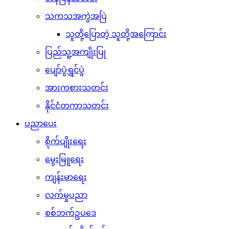
သကသအကွဲအပြဲ
သူတို့ပြောတဲ့ သူတို့အကြောင်း
ပြည်သူ့အကျိုးပြု
ပျော်ပွဲရွှင်ပွဲ
အားကစားသတင်း
နိုင်ငံတကာသတင်း
ပညာပေး
စိုက်ပျိုးရေး
မွေးမြူရေး
ကျန်းမာရေး
လက်မှုပညာ
စစ်ဘက်ဥပဒေ