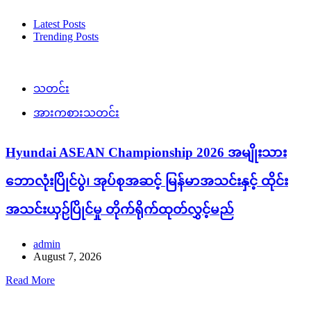
Latest Posts
Trending Posts
သတင်း
အားကစားသတင်း
Hyundai ASEAN Championship 2026 အမျိုးသား
ဘောလုံးပြိုင်ပွဲ၊ အုပ်စုအဆင့် မြန်မာအသင်းနှင့် ထိုင်း
အသင်းယှဉ်ပြိုင်မှု တိုက်ရိုက်ထုတ်လွှင့်မည်
admin
August 7, 2026
Read More