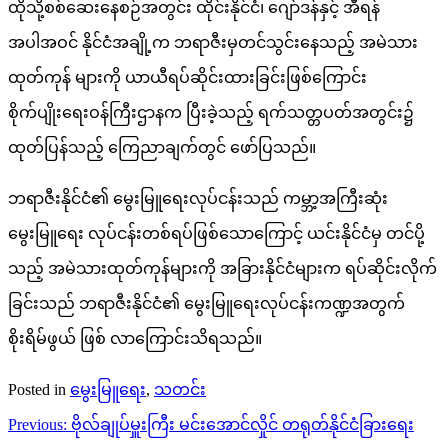
ထိုသို့စစ်ဆေးနေစဉ်အတွင်း ထိုင်းနိုင်ငံ၊ ဂျော်ဒန်နှင့် အီရန်
အပါအဝင် နိုင်ငံအချို့က ဘရာဇီးမှတင်သွင်းနေသည့် အမဲသား
ထုတ်ကုန် များကို ယာယီရပ်ဆိုင်းထားခြင်းဖြစ်ကြောင်း
စိုက်ပျိုးရေးဝန်ကြီးဌာနက ပြီးခဲ့သည့် ရက်သတ္တပတ်အတွင်း၌
ထုတ်ပြန်သည့် ကြေညာချက်တွင် ဖော်ပြသည်။
ဘရာဇီးနိုင်ငံ၏ မွေးမြူရေးလုပ်ငန်းသည် ကမ္ဘာ့အကြီးဆုံး
မွေးမြူရေး လုပ်ငန်းတစ်ရပ်ဖြစ်သောကြောင့် ယင်းနိုင်ငံမှ တင်ပို့
သည့် အမဲသားထုတ်ကုန်များကို အခြားနိုင်ငံများက ရပ်ဆိုင်းလိုက်
ခြင်းသည် ဘရာဇီးနိုင်ငံ၏ မွေးမြူရေးလုပ်ငန်းကဏ္ဍအတွက်
စိုးရိမ်ဖွယ် ဖြစ် လာကြောင်းသိရသည်။
Posted in
မွေးမြူရေး
,
သတင်း
Post
Previous:
ဗိုလ်ချုပ်မှူးကြီး မင်းအောင်လှိုင် တရုတ်နိုင်ငံခြားရေး
navigation