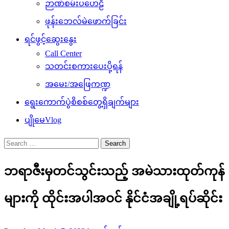
ဉာဏ်စမ်းပဟေဠိ
ဖုန်းဘေလ်မဲဖောက်ခြင်း
ရင်ဖွင့်ဆွေးနွေး
Call Center
သတင်းစကားပေးပို့ရန်
အမေး/အဖြေကဏ္ဍ
ရွေးကောက်ပွဲစိစစ်တွေ့ရှိချက်များ
ပျိုမေVlog
Search
for:
ဘရာဇီးမှတင်သွင်းသည့် အမဲသားထုတ်ကုန်
များကို ထိုင်းအပါအဝင် နိုင်ငံအချို့ရပ်ဆိုင်း