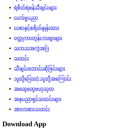
ရဲစိတ်ရဲမန်သီချင်းများ
လက်မှုပညာ
လစာနှင့်စရိတ်နှုန်းထား
ဝတ္ထု/ကာတွန်း/ကဗျာများ
သကသအကွဲအပြဲ
သတင်း
သီချင်းတောင်းဆိုခြင်းများ
သူတို့ပြောတဲ့ သူတို့အကြောင်း
အထွေထွေဗဟုသုတ
အနုပညာရှင်သတင်းများ
အားကစားသတင်း
Download App