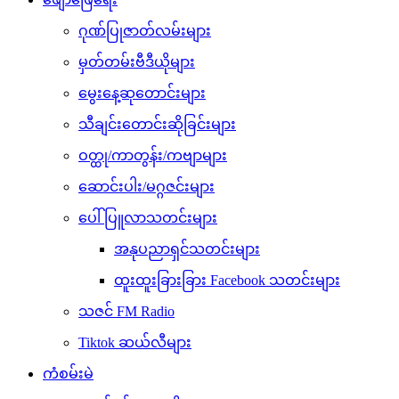
ဂုဏ်ပြုဇာတ်လမ်းများ
မှတ်တမ်းဗီဒီယိုများ
မွေးနေ့ဆုတောင်းများ
သီချင်းတောင်းဆိုခြင်းများ
ဝတ္ထု/ကာတွန်း/ကဗျာများ
ဆောင်းပါး/မဂ္ဂဇင်းများ
ပေါ်ပြူလာသတင်းများ
အနုပညာရှင်သတင်းများ
ထူးထူးခြားခြား Facebook သတင်းများ
သဇင် FM Radio
Tiktok ဆယ်လီများ
ကံစမ်းမဲ