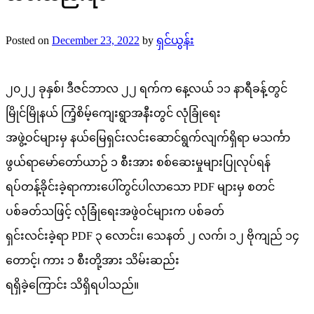
Posted on
December 23, 2022
by
ရှင်ယွန်း
၂၀၂၂ ခုနှစ်၊ ဒီဇင်ဘာလ ၂၂ ရက်က နေ့လယ် ၁၁ နာရီခန့်တွင်
မြိုင်မြိုနယ် ကြံ့စိမ့်ကျေးရွာအနီးတွင် လုံခြုံရေး
အဖွဲ့ဝင်များမှ နယ်မြေရှင်းလင်းဆောင်ရွက်လျက်ရှိရာ မသင်္ကာ
ဖွယ်ရာမော်တော်ယာဉ် ၁ စီးအား စစ်ဆေးမှုများပြုလုပ်ရန်
ရပ်တန့်ခိုင်းခဲ့ရာကားပေါ်တွင်ပါလာသော PDF များမှ စတင်
ပစ်ခတ်သဖြင့် လုံခြုံရေးအဖွဲဝင်များက ပစ်ခတ်
ရှင်းလင်းခဲ့ရာ PDF ၃ လောင်း၊ သေနတ် ၂ လက်၊ ၁၂ ဗိုကျည် ၁၄
တောင့်၊ ကား ၁ စီးတို့အား သိမ်းဆည်း
ရရှိခဲ့ကြောင်း သိရှိရပါသည်။