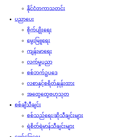
နိုင်ငံတကာသတင်း
ပညာပေး
စိုက်ပျိုးရေး
မွေးမြူရေး
ကျန်းမာရေး
လက်မှုပညာ
စစ်ဘက်ဥပဒေ
လစာနှင့်စရိတ်နှုန်းထား
အထွေထွေဗဟုသုတ
စစ်ချီသီချင်း
စစ်သည်ရေး/ဆိုသီချင်းများ
ရဲစိတ်ရဲမာန်သီချင်းများ
ဖျော်ဖြေရေး