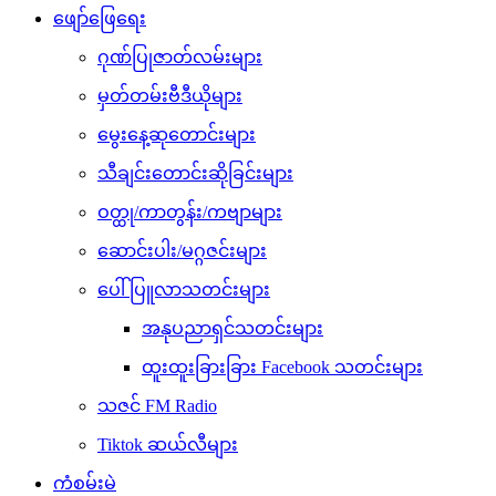
ဖျော်ဖြေရေး
ဂုဏ်ပြုဇာတ်လမ်းများ
မှတ်တမ်းဗီဒီယိုများ
မွေးနေ့ဆုတောင်းများ
သီချင်းတောင်းဆိုခြင်းများ
ဝတ္ထု/ကာတွန်း/ကဗျာများ
ဆောင်းပါး/မဂ္ဂဇင်းများ
ပေါ်ပြူလာသတင်းများ
အနုပညာရှင်သတင်းများ
ထူးထူးခြားခြား Facebook သတင်းများ
သဇင် FM Radio
Tiktok ဆယ်လီများ
ကံစမ်းမဲ