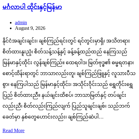
မင်္ဂလာပါ ထိုင်းနှင့်မြန်မာ
admin
August 9, 2026
နိုင်ငံအချင်းချင်း၊ ချစ်ကြည်ရင်းတွင် ရင်တွင်းမှာရှိ၊ အသိတရား
စိတ်ထားနူးညံ့၊ စိတ်သန့်သန့်နှင့် ခန့်ခန့်ထည်ထည် နေကြသည်
မြန်မာနှင့်ထိုင်း လွန်ချစ်ကြည်။ ထေရဝါဒ၊ မြတ်ဗုဒ္ဓ၏ ဓမ္မရတနာ၊
စောင့်ထိန်းရာတွင် ဘာသာလည်းတူ၊ ချစ်ကြည်ဖြူနှင့် လူသားပီသ
စွာ၊ နေကြပါသည် မြန်မာနှင့်ထိုင်း၊ အသိုင်းဝိုင်းသည် ရွှေတိုင်းရွှေ
ပြည် စိတ်ထားညီ။ နယ်ချင်းထိစပ်၊ ဘာသာမြတ်နှင့် တပ်ချင်း
လည်းညီ၊ စိတ်လည်းကြည်လျက် ပြည်သူချင်းချစ်၊ သည်ဘက်
ခေတ်မှာ နှစ်တွေဟောင်းလည်း၊ ချစ်ကြည်ဆဲပါ…
Read More