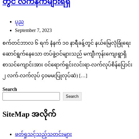
တွင် လက်နက်များရရှိ
ပုည
September 7, 2023
စက်တင်ဘာလ ၆ ရက် နံနက် ၁၀ နာရီခန့်တွင် နယ်မြေလုံခြုံရေး
ဆောင်ရွက်နေသော တပ်ဖွဲ့ဝင်များသည် မကျီးကုန်းကျေးရွာရှိ
စာသင်ကျောင်းအား ဝင်ရောက်ရှင်းလင်းရာ-လက်လုပ်စိန်ပြောင်း
၂ လက်-လက်လုပ် ၄၀မမ(ပြုလုပ်ဆဲ) […]
Search
Search
SiteMap အလိုက်
ဖတ်ရှုသင့်သည့်သတင်းများ