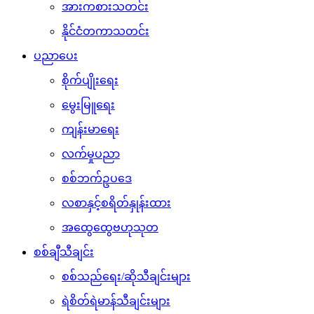
အားကစားသတင်း
နိုင်ငံတကာသတင်း
ပညာပေး
စိုက်ပျိုးရေး
မွေးမြူရေး
ကျန်းမာရေး
လက်မှုပညာ
စစ်ဘက်ဥပဒေ
လစာနှင့်စရိတ်နှုန်းထား
အထွေထွေဗဟုသုတ
စစ်ချီသီချင်း
စစ်သည်ရေး/ဆိုသီချင်းများ
ရဲစိတ်ရဲမာန်သီချင်းများ