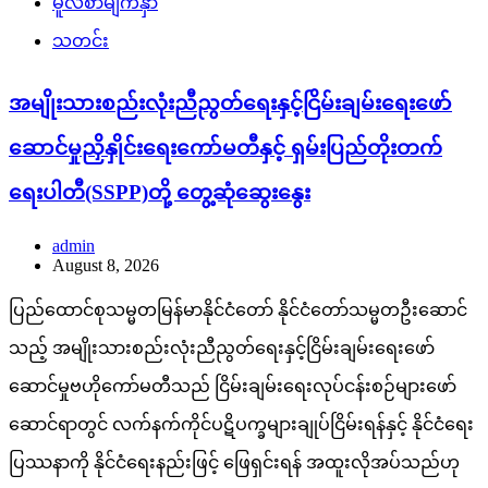
မူလစာမျက်နှာ
သတင်း
အမျိုးသားစည်းလုံးညီညွတ်ရေးနှင့်ငြိမ်းချမ်းရေးဖော်
ဆောင်မှုညှိနှိုင်းရေးကော်မတီနှင့် ရှမ်းပြည်တိုးတက်
ရေးပါတီ(SSPP)တို့ တွေ့ဆုံဆွေးနွေး
admin
August 8, 2026
ပြည်ထောင်စုသမ္မတမြန်မာနိုင်ငံတော် နိုင်ငံတော်သမ္မတဦးဆောင်
သည့် အမျိုးသားစည်းလုံးညီညွတ်ရေးနှင့်ငြိမ်းချမ်းရေးဖော်
ဆောင်မှုဗဟိုကော်မတီသည် ငြိမ်းချမ်းရေးလုပ်ငန်းစဉ်များဖော်
ဆောင်ရာတွင် လက်နက်ကိုင်ပဋိပက္ခများချုပ်ငြိမ်းရန်နှင့် နိုင်ငံရေး
ပြဿနာကို နိုင်ငံရေးနည်းဖြင့် ဖြေရှင်းရန် အထူးလိုအပ်သည်ဟု