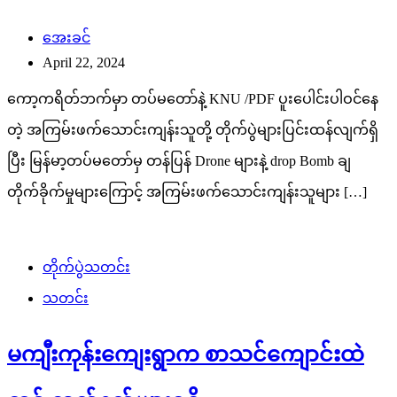
အေးခင်
April 22, 2024
ကော့ကရိတ်ဘက်မှာ တပ်မတော်နဲ့ KNU /PDF ပူးပေါင်းပါဝင်နေ
တဲ့ အကြမ်းဖက်သောင်းကျန်းသူတို့ တိုက်ပွဲများပြင်းထန်လျက်ရှိ
ပြီး မြန်မာ့တပ်မတော်မှ တန်ပြန် Drone များနဲ့ drop Bomb ချ
တိုက်ခိုက်မှုများကြောင့် အကြမ်းဖက်သောင်းကျန်းသူများ […]
တိုက်ပွဲသတင်း
သတင်း
မကျီးကုန်းကျေးရွာက စာသင်ကျောင်းထဲ