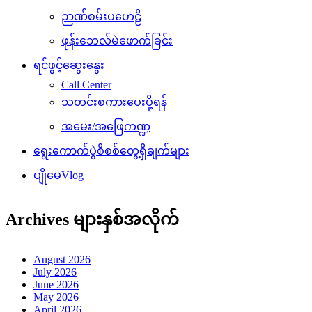
ဉာဏ်စမ်းပဟေဠိ
ဖုန်းဘေလ်မဲဖောက်ခြင်း
ရင်ဖွင့်ဆွေးနွေး
Call Center
သတင်းစကားပေးပို့ရန်
အမေး/အဖြေကဏ္ဍ
ရွေးကောက်ပွဲစိစစ်တွေ့ရှိချက်များ
ပျိုမေVlog
Archives များနှစ်အလိုက်
August 2026
July 2026
June 2026
May 2026
April 2026