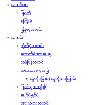
သတင်းစာ
မြဝတီ
ကြေးမုံ
မြန်မာ့အလင်း
သတင်း
တိုက်ပွဲသတင်း
ထောက်ခံအားပေးမှု
တန်ပြန်သတင်း
သကသအကွဲအပြဲ
သူတို့ပြောတဲ့ သူတို့အကြောင်း
ပြည်သူ့အကျိုးပြု
ပျော်ပွဲရွှင်ပွဲ
အားကစားသတင်း