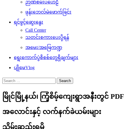
ဉာဏ်စမ်းပဟေဠိ
ဖုန်းဘေလ်မဲဖောက်ခြင်း
ရင်ဖွင့်ဆွေးနွေး
Call Center
သတင်းစကားပေးပို့ရန်
အမေး/အဖြေကဏ္ဍ
ရွေးကောက်ပွဲစိစစ်တွေ့ရှိချက်များ
ပျိုမေVlog
Search
for:
မြိုင်မြို့နယ်၊ ကြံ့စိမ့်ကျေးရွာအနီးတွင် PDF
အလောင်းနှင့် လက်နက်ခဲယမ်းများ
သိမ်းဆည်းရမိ