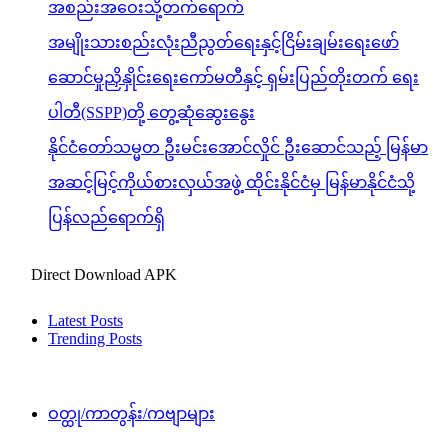
အစည်းအဝေးသို့တက်ရောက်
အမျိုးသားစည်းလုံးညီညွတ်ရေးနှင့်ငြိမ်းချမ်းရေးဖော်
ဆောင်မှုညှိနှိုင်းရေးကော်မတီနှင့် ရှမ်းပြည်တိုးတက် ရေး
ပါတီ(SSPP)တို့ တွေ့ဆုံဆွေးနွေး
နိုင်ငံတော်သမ္မတ ဦးမင်းအောင်လှိုင် ဦးဆောင်သည့် မြန်မာ
အဆင့်မြင့်ကိုယ်စားလှယ်အဖွဲ့ ထိုင်းနိုင်ငံမှ မြန်မာနိုင်ငံသို့
ပြန်လည်ရောက်ရှိ
Direct Download APK
Latest Posts
Trending Posts
ဝတ္ထု/ကာတွန်း/ကဗျာများ