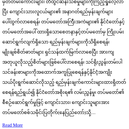
မှတ်တမ်းကောင်းများ၊ တီထွင်ဆန်းသစ်မှုများကိုကြည့်ရှုလေ့လာ
ပြီး ကျောင်းသားလူငယ်များ၏ အနာဂတ်ရည်မှန်းချက်များ
ပေါ်ထွက်လာစေရန်၊ တပ်မတော်အကြီးအကဲများ၏ နိုင်ငံတော်နှင့်
တပ်မတော်အပေါ် ထားရှိသောစေတနာနှင့်တပ်မတော်မှ ကြိုးပမ်း
ဆောင်ရွက်လျက်ရှိသော ရည်မှန်းချက်များကိုသိရှိစေရန်၊
မျိုးချစ်စိတ်ဓာတ်များ ရှင်သန်ထက်မြက်လာစေပြီး အားကျ
အတုယူလိုသည့်စိတ်များဖြစ်ပေါ်လာစေရန်၊ သင်ရိုးညွှန်းတမ်းပါ
သင်ခန်းစာများကိုအထောက်အကူပြုစေရန်နှင့်နိုင်ငံ့အကျိုး
သယ်ပိုးရွက်ဆောင်လိုသည့် ရည်မှန်းချက်ကောင်းများထားရှိတတ်
စေရန်ရည်ရွယ်၍ နိုင်ငံတော်အစိုးရ၏ လမ်းညွှန်မှု၊ တပ်မတော်၏
စီစဉ်ဆောင်ရွက်မှုဖြင့် ကျောင်းသား၊ ကျောင်းသူများအား
တပ်မတော်စစ်သမိုင်းပြတိုက်(နေပြည်တော်)သို့…
Read More