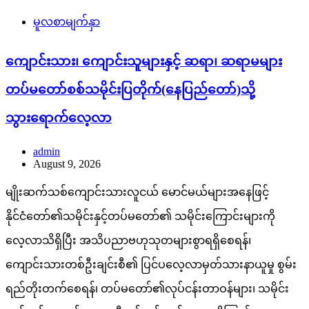
မူလစာမျက်နှာ
ကျောင်းသား၊ ကျောင်းသူများနှင့် ဆရာ၊ ဆရာမများ
တပ်မတော်စစ်သမိုင်းပြတိုက်(နေပြည်တော်)သို့
သွားရောက်လေ့လာ
admin
August 9, 2026
မျိုးဆက်သစ်ကျောင်းသားလူငယ် မောင်မယ်များအနေဖြင့်
နိုင်ငံတော်၏သမိုင်းနှင့်တပ်မတော်၏ သမိုင်းကြောင်းများကို
လေ့လာသိရှိပြီး အသိပညာဗဟုသုတများစွာရရှိစေရန်၊
ကျောင်းသားတစ်ဦးချင်းစီ၏ ပြင်ပလေ့လာမှတ်သားနာယူမှု စွမ်း
ရည်တိုးတက်စေရန်၊ တပ်မတော်၏လုပ်ငန်းတာဝန်များ၊ သမိုင်း