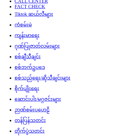
CALL CENTER
FACT CHECK
Tiktok ဆယ်လီများ
ကံစမ်းမဲ
ကျန်းမာရေး
ဂုဏ်ပြုဇာတ်လမ်းများ
စစ်ချီသီချင်း
စစ်ဘက်ဥပဒေ
စစ်သည်ရေး/ဆိုသီချင်းများ
စိုက်ပျိုးရေး
ဆောင်းပါး/မဂ္ဂဇင်းများ
ဉာဏ်စမ်းပဟေဠိ
တန်ပြန်သတင်း
တိုက်ပွဲသတင်း