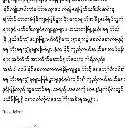
မြစ်ကျိုးအင်းသဲကြောမှထူးပေါက်၍ ရေဖြတ်သန်းစီးဆင်းမှု
ကြောင့် တာတမံနိမ့်ကျမှုဖြစ်ပွားပြီး လေးမျက်နှာမြို့ပေါ်ရပ်ကွက်
များနှင့် ပတ်ဝန်းကျင်ကျေးရွာများ၊ ဟင်္သာတမြို့နယ်၊ ရေကြည်
မြို့နယ်နှင့်ကျုံပျော်မြို့နယ်တို့ရှိကျေးရွာများ၌ ရေဝင်ရောက်မှုနှင့်
ရေကြီးရေလျှံမှုများဖြစ်ပွားခဲ့သဖြင့် ကူညီကယ်ဆယ်ရေးလုပ်ငန်း
များ အင်တိုက် အားတိုက်ဆောင်ရွက်ပေးလျက်ရှိသည်။
အဆိုပါ ငဝန်မြစ်ရေကာတာတမံနိမ့်ကျမှုကြောင့် ရေကျော်စီးဝင်၍
ရေကြီးရေလျှံ မှုများဖြစ်ပွားမှုနှင့်စပ်လျဉ်း၍ ကူညီကယ်ဆယ်ရေး
နှင့်ပြန်လည် ထူထောင်ရေး အစည်းအဝေးကို ယနေ့နံနက်ပိုင်းတွင်
ပုသိမ်မြို့ရှိ ဧရာဝတီတိုင်းဒေသကြီးအစိုးရအဖွဲ့ရုံး…
Read More