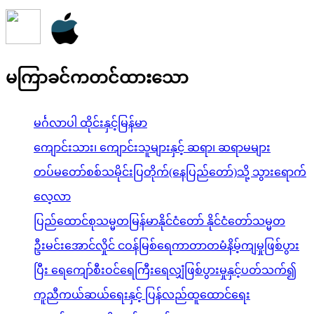
မကြာခင်ကတင်ထားသော
မင်္ဂလာပါ ထိုင်းနှင့်မြန်မာ
ကျောင်းသား၊ ကျောင်းသူများနှင့် ဆရာ၊ ဆရာမများ
တပ်မတော်စစ်သမိုင်းပြတိုက်(နေပြည်တော်)သို့ သွားရောက်
လေ့လာ
ပြည်ထောင်စုသမ္မတမြန်မာနိုင်ငံတော် နိုင်ငံတော်သမ္မတ
ဦးမင်းအောင်လှိုင် ငဝန်မြစ်ရေကာတာတမံနိမ့်ကျမှုဖြစ်ပွား
ပြီး ရေကျော်စီးဝင်ရေကြီးရေလျှံဖြစ်ပွားမှုနှင့်ပတ်သက်၍
ကူညီကယ်ဆယ်ရေးနှင့် ပြန်လည်ထူထောင်ရေး