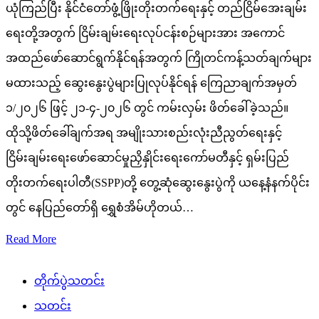
ယုံကြည်ပြီး နိုင်ငံတော်ဖွံ့ဖြိုးတိုးတက်ရေးနှင့် တည်ငြိမ်အေးချမ်း
ရေးတို့အတွက် ငြိမ်းချမ်းရေးလုပ်ငန်းစဉ်များအား အကောင်
အထည်ဖော်ဆောင်ရွက်နိုင်ရန်အတွက် ကြိုတင်ကန့်သတ်ချက်များ
မထားသည့် ဆွေးနွေးပွဲများပြုလုပ်နိုင်ရန် ကြေညာချက်အမှတ်
၁/၂၀၂၆ ဖြင့် ၂၁-၄-၂၀၂၆ တွင် ကမ်းလှမ်း ဖိတ်ခေါ်ခဲ့သည်။
ထိုသို့ဖိတ်ခေါ်ချက်အရ အမျိုးသားစည်းလုံးညီညွတ်ရေးနှင့်
ငြိမ်းချမ်းရေးဖော်ဆောင်မှုညှိနှိုင်းရေးကော်မတီနှင့် ရှမ်းပြည်
တိုးတက်ရေးပါတီ(SSPP)တို့ တွေ့ဆုံဆွေးနွေးပွဲကို ယနေ့နံနက်ပိုင်း
တွင် နေပြည်တော်ရှိ ရွှေစံအိမ်ဟိုတယ်…
Read More
တိုက်ပွဲသတင်း
သတင်း