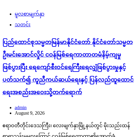
မူလစာမျက်နှာ
သတင်း
ပြည်ထောင်စုသမ္မတမြန်မာနိုင်ငံတော် နိုင်ငံတော်သမ္မတ
ဦးမင်းအောင်လှိုင် ငဝန်မြစ်ရေကာတာတမံနိမ့်ကျမှု
ဖြစ်ပွားပြီး ရေကျော်စီးဝင်ရေကြီးရေလျှံဖြစ်ပွားမှုနှင့်
ပတ်သက်၍ ကူညီကယ်ဆယ်ရေးနှင့် ပြန်လည်ထူထောင်
ရေးအစည်းအဝေးသို့တက်ရောက်
admin
August 9, 2026
ဧရာဝတီတိုင်းဒေသကြီး၊ လေးမျက်နှာမြို့နယ်တွင် မိုးသည်းထန်
စွာရွာသွန်းမှုများကြောင့် ငဝန်မြစ်ရေကာတာ၏အောက်ခံ