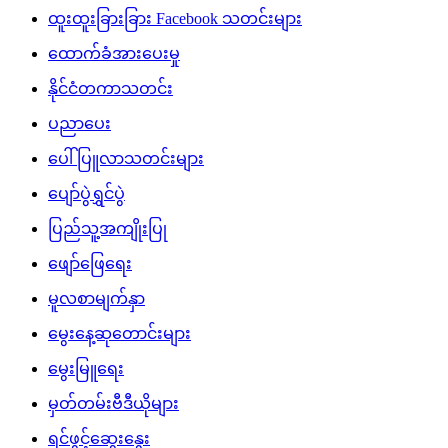
ထူးထူးခြားခြား Facebook သတင်းများ
ထောက်ခံအားပေးမှု
နိုင်ငံတကာသတင်း
ပညာပေး
ပေါ်ပြူလာသတင်းများ
ပျော်ပွဲရွှင်ပွဲ
ပြည်သူ့အကျိုးပြု
ဖျော်ဖြေရေး
မူလစာမျက်နှာ
မွေးနေ့ဆုတောင်းများ
မွေးမြူရေး
မှတ်တမ်းဗီဒီယိုများ
ရင်ဖွင့်ဆွေးနွေး