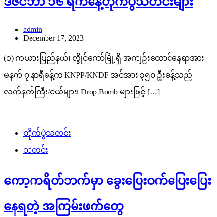
ဒီဇင်ဘာ ၁၆ ရက်နေ့တိုက်ပွဲသတင်းများ
admin
December 17, 2023
(၁) ကယားပြည်နယ်၊ လွိုင်ကော်မြို့ရှိ အကျဉ်းထောင်နေရာအား
မနက် ၇ နာရီခန့်က KNPP/KNDF အင်အား ၃၅၀ ဦးခန့်သည်
လက်နက်ကြီး/ငယ်များ၊ Drop Bomb များဖြင့် […]
တိုက်ပွဲသတင်း
သတင်း
ကော့ကရိတ်ဘက်မှာ ခွေးပြေးဝက်ပြေးပြေး
နေရတဲ့ အကြမ်းဖက်တွေ