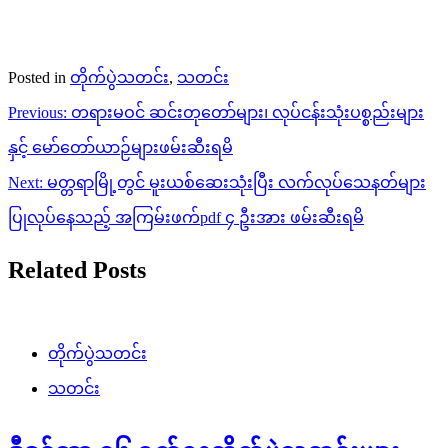
Posted in
တိုက်ပွဲသတင်း
,
သတင်း
Post
Previous:
တရားမဝင် ဆင်းတုတော်များ၊ လုပ်ငန်းသုံးပစ္စည်းများ
navigation
နှင့် မော်တော်ယာဉ်များဖမ်းဆီးရမိ
Next:
မတ္တရာမြို့တွင် မူးယစ်ဆေးသုံးပြီး လက်လုပ်သေနတ်များ
ပြုလုပ်နေသည့် အကြမ်းဖက်pdf ၄ ဦးအား ဖမ်းဆီးရမိ
Related Posts
တိုက်ပွဲသတင်း
သတင်း