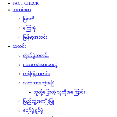
FACT CHECK
သတင်းစာ
မြဝတီ
ကြေးမုံ
မြန်မာ့အလင်း
သတင်း
တိုက်ပွဲသတင်း
ထောက်ခံအားပေးမှု
တန်ပြန်သတင်း
သကသအကွဲအပြဲ
သူတို့ပြောတဲ့ သူတို့အကြောင်း
ပြည်သူ့အကျိုးပြု
ပျော်ပွဲရွှင်ပွဲ