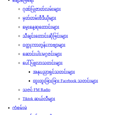
ဂုဏ်ပြုဇာတ်လမ်းများ
မှတ်တမ်းဗီဒီယိုများ
မွေးနေ့ဆုတောင်းများ
သီချင်းတောင်းဆိုခြင်းများ
ဝတ္ထု/ကာတွန်း/ကဗျာများ
ဆောင်းပါး/မဂ္ဂဇင်းများ
ပေါ်ပြူလာသတင်းများ
အနုပညာရှင်သတင်းများ
ထူးထူးခြားခြား Facebook သတင်းများ
သဇင် FM Radio
Tiktok ဆယ်လီများ
ကံစမ်းမဲ