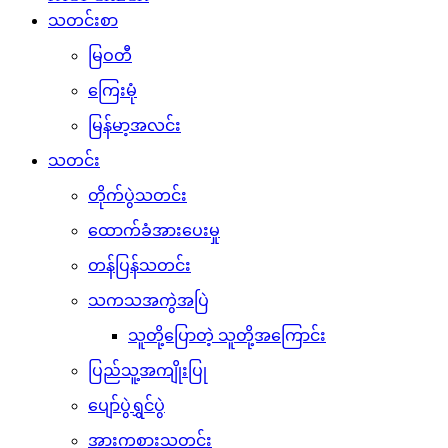
သတင်းစာ
မြဝတီ
ကြေးမုံ
မြန်မာ့အလင်း
သတင်း
တိုက်ပွဲသတင်း
ထောက်ခံအားပေးမှု
တန်ပြန်သတင်း
သကသအကွဲအပြဲ
သူတို့ပြောတဲ့ သူတို့အကြောင်း
ပြည်သူ့အကျိုးပြု
ပျော်ပွဲရွှင်ပွဲ
အားကစားသတင်း