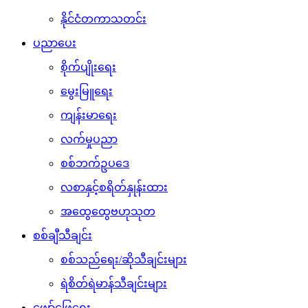
နိုင်ငံတကာသတင်း
ပညာပေး
စိုက်ပျိုးရေး
မွေးမြူရေး
ကျန်းမာရေး
လက်မှုပညာ
စစ်ဘက်ဥပဒေ
လစာနှင့်စရိတ်နှုန်းထား
အထွေထွေဗဟုသုတ
စစ်ချီသီချင်း
စစ်သည်ရေး/ဆိုသီချင်းများ
ရဲစိတ်ရဲမာန်သီချင်းများ
ဖျော်ဖြေရေး