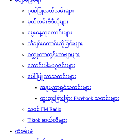
ဂုဏ်ပြုဇာတ်လမ်းများ
မှတ်တမ်းဗီဒီယိုများ
မွေးနေ့ဆုတောင်းများ
သီချင်းတောင်းဆိုခြင်းများ
ဝတ္ထု/ကာတွန်း/ကဗျာများ
ဆောင်းပါး/မဂ္ဂဇင်းများ
ပေါ်ပြူလာသတင်းများ
အနုပညာရှင်သတင်းများ
ထူးထူးခြားခြား Facebook သတင်းများ
သဇင် FM Radio
Tiktok ဆယ်လီများ
ကံစမ်းမဲ