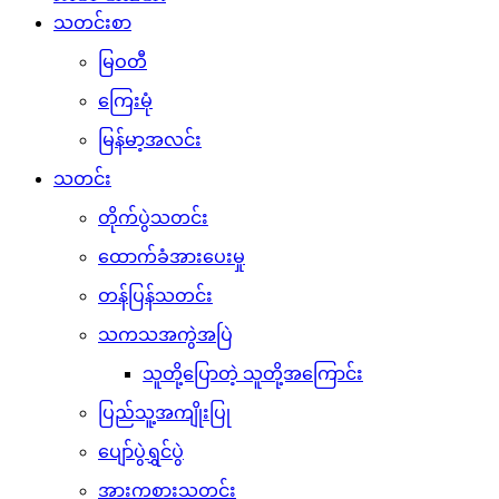
သတင်းစာ
မြဝတီ
ကြေးမုံ
မြန်မာ့အလင်း
သတင်း
တိုက်ပွဲသတင်း
ထောက်ခံအားပေးမှု
တန်ပြန်သတင်း
သကသအကွဲအပြဲ
သူတို့ပြောတဲ့ သူတို့အကြောင်း
ပြည်သူ့အကျိုးပြု
ပျော်ပွဲရွှင်ပွဲ
အားကစားသတင်း