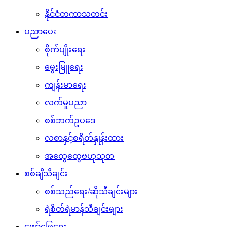
နိုင်ငံတကာသတင်း
ပညာပေး
စိုက်ပျိုးရေး
မွေးမြူရေး
ကျန်းမာရေး
လက်မှုပညာ
စစ်ဘက်ဥပဒေ
လစာနှင့်စရိတ်နှုန်းထား
အထွေထွေဗဟုသုတ
စစ်ချီသီချင်း
စစ်သည်ရေး/ဆိုသီချင်းများ
ရဲစိတ်ရဲမာန်သီချင်းများ
ဖျော်ဖြေရေး