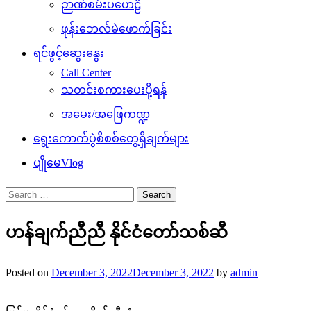
ဉာဏ်စမ်းပဟေဠိ
ဖုန်းဘေလ်မဲဖောက်ခြင်း
ရင်ဖွင့်ဆွေးနွေး
Call Center
သတင်းစကားပေးပို့ရန်
အမေး/အဖြေကဏ္ဍ
ရွေးကောက်ပွဲစိစစ်တွေ့ရှိချက်များ
ပျိုမေVlog
Search
for:
ဟန်ချက်ညီညီ နိုင်ငံတော်သစ်ဆီ
Posted on
December 3, 2022
December 3, 2022
by
admin