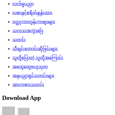
လက်မှုပညာ
လစာနှင့်စရိတ်နှုန်းထား
ဝတ္ထု/ကာတွန်း/ကဗျာများ
သကသအကွဲအပြဲ
သတင်း
သီချင်းတောင်းဆိုခြင်းများ
သူတို့ပြောတဲ့ သူတို့အကြောင်း
အထွေထွေဗဟုသုတ
အနုပညာရှင်သတင်းများ
အားကစားသတင်း
Download App