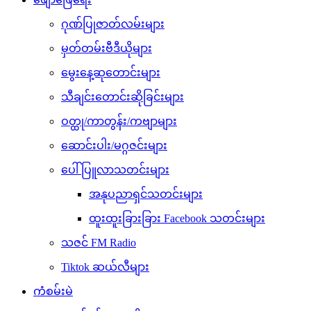
ဂုဏ်ပြုဇာတ်လမ်းများ
မှတ်တမ်းဗီဒီယိုများ
မွေးနေ့ဆုတောင်းများ
သီချင်းတောင်းဆိုခြင်းများ
ဝတ္ထု/ကာတွန်း/ကဗျာများ
ဆောင်းပါး/မဂ္ဂဇင်းများ
ပေါ်ပြူလာသတင်းများ
အနုပညာရှင်သတင်းများ
ထူးထူးခြားခြား Facebook သတင်းများ
သဇင် FM Radio
Tiktok ဆယ်လီများ
ကံစမ်းမဲ