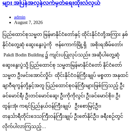
များ အပြန်အလှန်လက်မှတ်ရေးထိုးလဲလှယ်
admin
August 7, 2026
ပြည်ထောင်စုသမ္မတ မြန်မာနိုင်ငံတော်နှင့် ထိုင်းနိုင်ငံတို့အကြား နှစ်
နိုင်ငံတွေ့ဆုံ ဆွေးနွေးပွဲကို ဗန်ကောက်မြို့ရှိ အစိုးရအိမ်တော်၊
Pakdi Bodin Building ၌ ကျင်းပပြုလုပ်သည်။ အဆိုပါတွေ့ဆုံ
ဆွေးနွေးပွဲသို့ ပြည်ထောင်စု သမ္မတမြန်မာနိုင်ငံတော် နိုင်ငံတော်
သမ္မတ ဦးမင်းအောင်လှိုင်၊ ထိုင်းနိုင်ငံဝန်ကြီးချုပ် မစ္စတာ အနုထင်
ချာဝီရကွန်တို့နှင့်အတူ ပြည်ထောင်စုဝန်ကြီးများဖြစ်ကြသည့် ဦး
ခင်မောင်ရီ၊ ဦးတင်မောင်ဆွေ၊ ဦးကိုကိုလွင်၊ ဦးခင်မောင်စိုး၊ ဦး
ထွန်းအုံ၊ ကရင်ပြည်နယ်ဝန်ကြီးချုပ် ဦးစောမြင့်ဦး၊
တနင်္သာရီတိုင်းဒေသကြီးဝန်ကြီးချုပ် ဦးဇော်နိုင်ဦး၊ ခရီးစဉ်တွင်
လိုက်ပါလာကြသည့်…