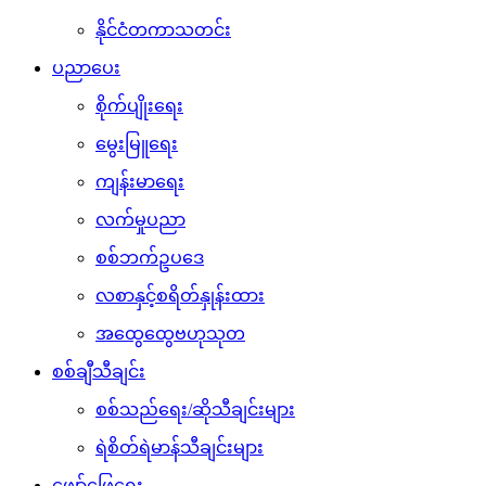
နိုင်ငံတကာသတင်း
ပညာပေး
စိုက်ပျိုးရေး
မွေးမြူရေး
ကျန်းမာရေး
လက်မှုပညာ
စစ်ဘက်ဥပဒေ
လစာနှင့်စရိတ်နှုန်းထား
အထွေထွေဗဟုသုတ
စစ်ချီသီချင်း
စစ်သည်ရေး/ဆိုသီချင်းများ
ရဲစိတ်ရဲမာန်သီချင်းများ
ဖျော်ဖြေရေး