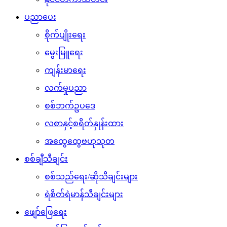
ပညာပေး
စိုက်ပျိုးရေး
မွေးမြူရေး
ကျန်းမာရေး
လက်မှုပညာ
စစ်ဘက်ဥပဒေ
လစာနှင့်စရိတ်နှုန်းထား
အထွေထွေဗဟုသုတ
စစ်ချီသီချင်း
စစ်သည်ရေး/ဆိုသီချင်းများ
ရဲစိတ်ရဲမာန်သီချင်းများ
ဖျော်ဖြေရေး