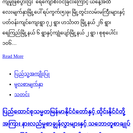
ကျမှုဖြစ်ပွားပြီး ရေကျော်စီးဝင်ခြင်းကြောင့် ယနေ့အထိ
လေးမျက်နှာမြို့ပေါ် ရပ်ကွက်(၅)ခု၊ မြို့တွင်းလမ်းမကြီးများနှင့်
ပတ်ဝန်းကျင်ကျေးရွာ ၇၂ ရွာ၊ ဟင်္သာတ မြို့နယ် ၂၆ ရွာ၊
ရေကြည်မြို့နယ် ၆ ရွာနှင့်ကျုံပျော်မြို့နယ် ၂ ရွာ ၊ စုစုပေါင်း
၁၀၆…
Read More
ပြည်သူ့အကျိုးပြု
မူလစာမျက်နှာ
သတင်း
ပြည်ထောင်စုသမ္မတမြန်မာနိုင်ငံတော်နှင့် ထိုင်းနိုင်ငံတို့
အကြား နားလည်မှုစာချွန်လွှာများနှင့် သဘောတူစာချုပ်