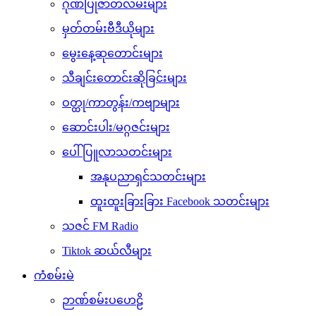
ဂုဏ်ပြုဇာတ်လမ်းများ
မှတ်တမ်းဗီဒီယိုများ
မွေးနေ့ဆုတောင်းများ
သီချင်းတောင်းဆိုခြင်းများ
ဝတ္ထု/ကာတွန်း/ကဗျာများ
ဆောင်းပါး/မဂ္ဂဇင်းများ
ပေါ်ပြူလာသတင်းများ
အနုပညာရှင်သတင်းများ
ထူးထူးခြားခြား Facebook သတင်းများ
သဇင် FM Radio
Tiktok ဆယ်လီများ
ကံစမ်းမဲ
ဉာဏ်စမ်းပဟေဠိ