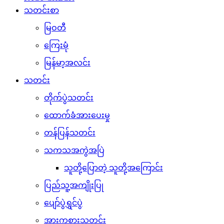
သတင်းစာ
မြဝတီ
ကြေးမုံ
မြန်မာ့အလင်း
သတင်း
တိုက်ပွဲသတင်း
ထောက်ခံအားပေးမှု
တန်ပြန်သတင်း
သကသအကွဲအပြဲ
သူတို့ပြောတဲ့ သူတို့အကြောင်း
ပြည်သူ့အကျိုးပြု
ပျော်ပွဲရွှင်ပွဲ
အားကစားသတင်း