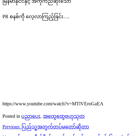
မြန်မာနိုင်ငံနှင့် အကိုက်ညီဆုံးသော
PR စနစ်ကို လေ့လာကြည့်ခြင်း….
https://www.youtube.com/watch?v=MTlVEroGaEA
Posted in
ပညာပေး
,
အထွေထွေဗဟုသုတ
Post
Previous:
ပြည်သူ့အတွက်တပ်မတော်ဆိုတာ
navigation