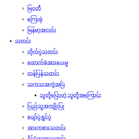
မြဝတီ
ကြေးမုံ
မြန်မာ့အလင်း
သတင်း
တိုက်ပွဲသတင်း
ထောက်ခံအားပေးမှု
တန်ပြန်သတင်း
သကသအကွဲအပြဲ
သူတို့ပြောတဲ့ သူတို့အကြောင်း
ပြည်သူ့အကျိုးပြု
ပျော်ပွဲရွှင်ပွဲ
အားကစားသတင်း
နိုင်ငံတကာသတင်း