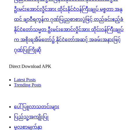
ဦးမင်းအောင်လှိုင်အား ထိုင်းနိုင်ငံဝန်ကြီးချုပ် မစ္စတာ အနု
ထင် ချာဝီရကွန်က ဂုဏ်ပြုညစာစားပွဲဖြင့် တည်ခင်းဧည့်ခံ
နိုင်ငံတော်သမ္မတ ဦးမင်းအောင်လှိုင်အား ထိုင်းဝန်ကြီးချုပ်
က အစိုးရအိမ်တော်၌ နိုင်ငံတော်အဆင့် အခမ်းအနားဖြင့်
ဂုဏ်ပြုကြိုဆို
Direct Download APK
Latest Posts
Trending Posts
ပေါ်ပြူလာသတင်းများ
ပြည်သူ့အကျိုးပြု
မူလစာမျက်နှာ