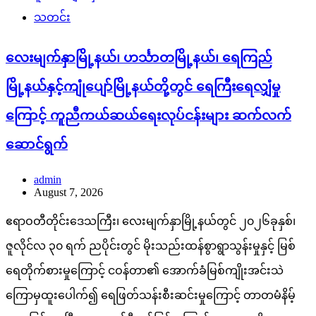
သတင်း
လေးမျက်နှာမြို့နယ်၊ ဟင်္သာတမြို့နယ်၊ ရေကြည်
မြို့နယ်နှင့်ကျုံပျော်မြို့နယ်တို့တွင် ရေကြီးရေလျှံမှု
ကြောင့် ကူညီကယ်ဆယ်ရေးလုပ်ငန်းများ ဆက်လက်
ဆောင်ရွက်
admin
August 7, 2026
ဧရာဝတီတိုင်းဒေသကြီး၊ လေးမျက်နှာမြို့နယ်တွင် ၂၀၂၆ခုနှစ်၊
ဇူလိုင်လ ၃၀ ရက် ညပိုင်းတွင် မိုးသည်းထန်စွာရွာသွန်းမှုနှင့် မြစ်
ရေတိုက်စားမှုကြောင့် ငဝန်တာ၏ အောက်ခံမြစ်ကျိုးအင်းသဲ
ကြောမှထူးပေါက်၍ ရေဖြတ်သန်းစီးဆင်းမှုကြောင့် တာတမံနိမ့်