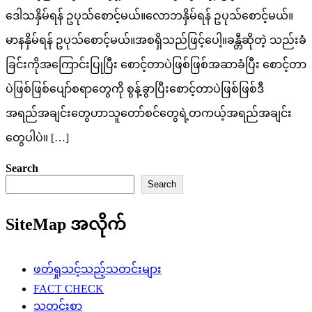
ဒေါသနှိမ်ရန် ဥပုသ်စောင့်မယ်။လောဘနှိမ်ရန် ဥပုသ်စောင့်မယ်။
မာနနှိမ်ရန် ဥပုသ်စောင့်မယ်။အစရှိသည်ဖြင့်ပေါ့။ခန္တီဆိုတဲ့ သည်းခံ
ခြင်းကိုအကြောင်းပြုပြီး စောင့်တာပဲဖြစ်ဖြစ်အဆာခံပြီး စောင့်တာ
ပဲဖြစ်ဖြစ်ပျော်စရာတွေကို စွန့်ခွာပြီးစောင့်တာပဲဖြစ်ဖြစ်ဒီ
အရည်အချင်းတွေဟာသူတော်စင်တွေရဲ့တကယ့်အရည်အချင်း
တွေပါပဲ။ […]
Search
Search
SiteMap အလိုက်
ဖတ်ရှုသင့်သည့်သတင်းများ
FACT CHECK
သတင်းစာ