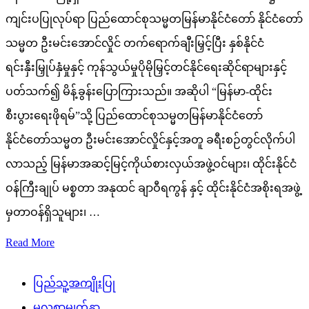
ကျင်းပပြုလုပ်ရာ ပြည်ထောင်စုသမ္မတမြန်မာနိုင်ငံတော် နိုင်ငံတော်
သမ္မတ ဦးမင်းအောင်လှိုင် တက်ရောက်ချီးမြှင့်ပြီး နှစ်နိုင်ငံ
ရင်းနှီးမြှုပ်နှံမှုနှင့် ကုန်သွယ်မှုပိုမိုမြှင့်တင်နိုင်ရေးဆိုင်ရာများနှင့်
ပတ်သက်၍ မိန့်ခွန်းပြောကြားသည်။ အဆိုပါ “မြန်မာ-ထိုင်း
စီးပွားရေးဖိုရမ်”သို့ ပြည်ထောင်စုသမ္မတမြန်မာနိုင်ငံတော်
နိုင်ငံတော်သမ္မတ ဦးမင်းအောင်လှိုင်နှင့်အတူ ခရီးစဉ်တွင်လိုက်ပါ
လာသည့် မြန်မာအဆင့်မြင့်ကိုယ်စားလှယ်အဖွဲ့ဝင်များ၊ ထိုင်းနိုင်ငံ
ဝန်ကြီးချုပ် မစ္စတာ အနုထင် ချာဝီရကွန် နှင့် ထိုင်းနိုင်ငံအစိုးရအဖွဲ့
မှတာဝန်ရှိသူများ၊ …
Read More
ပြည်သူ့အကျိုးပြု
မူလစာမျက်နှာ