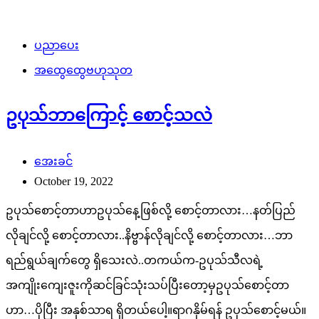
ပညာပေး
အထွေထွေဗဟုသုတ
ဥပုသ်ဘာကြောင့် စောင့်သလဲ
အေးခင်
October 19, 2022
ဥပုသ်စောင့်တာဟာဥပုသ်နေ့ဖြစ်လို့ စောင့်တာလား…နတ်ပြည်
လိုချင်လို့ စောင့်တာလား..နိဗ္ဗာန်လိုချင်လို့ စောင့်တာလား…ဘာ
ရည်ရွယ်ချက်တွေ ရှိသေးလဲ..တကယ်က-ဥပုသ်သီလရဲ့
အကျိုးကျေးဇူးကိုဆင်ခြင်သုံးသပ်ပြီးတော့မှဥပုသ်စောင့်တာ
ဟာ…ပိုပြီး အနှစ်သာရ ရှိတယ်ပေါ့။ရာဂနှိမ်ရန် ဥပုသ်စောင့်မယ်။