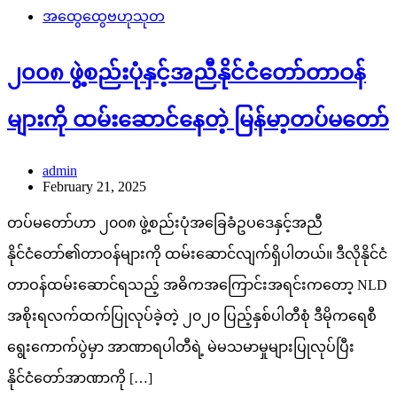
အထွေထွေဗဟုသုတ
၂၀၀၈ ဖွဲ့စည်းပုံနှင့်အညီနိုင်ငံတော်တာဝန်
များကို ထမ်းဆောင်နေတဲ့ မြန်မာ့တပ်မတော်
admin
February 21, 2025
တပ်မတော်ဟာ ၂၀၀၈ ဖွဲ့စည်းပုံအခြေခံဥပဒေနှင့်အညီ
နိုင်ငံတော်၏တာဝန်များကို ထမ်းဆောင်လျက်ရှိပါတယ်။ ဒီလိုနိုင်ငံ
တာဝန်ထမ်းဆောင်ရသည့် အဓိကအကြောင်းအရင်းကတော့ NLD
အစိုးရလက်ထက်ပြုလုပ်ခဲ့တဲ့ ၂၀၂၀ ပြည့်နှစ်ပါတီစုံ ဒီမိုကရေစီ
ရွေးကောက်ပွဲမှာ အာဏာရပါတီရဲ့ မဲမသမာမှုများပြုလုပ်ပြီး
နိုင်ငံတော်အာဏာကို […]