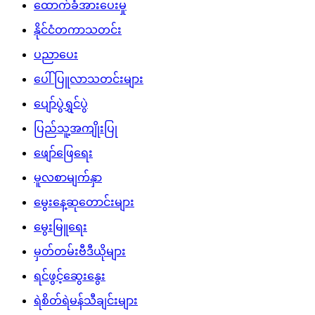
ထောက်ခံအားပေးမှု
နိုင်ငံတကာသတင်း
ပညာပေး
ပေါ်ပြူလာသတင်းများ
ပျော်ပွဲရွှင်ပွဲ
ပြည်သူ့အကျိုးပြု
ဖျော်ဖြေရေး
မူလစာမျက်နှာ
မွေးနေ့ဆုတောင်းများ
မွေးမြူရေး
မှတ်တမ်းဗီဒီယိုများ
ရင်ဖွင့်ဆွေးနွေး
ရဲစိတ်ရဲမန်သီချင်းများ