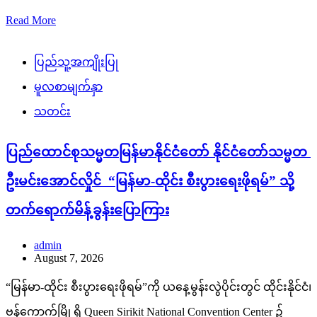
Read More
ပြည်သူ့အကျိုးပြု
မူလစာမျက်နှာ
သတင်း
ပြည်ထောင်စုသမ္မတမြန်မာနိုင်ငံတော် နိုင်ငံတော်သမ္မတ
ဦးမင်းအောင်လှိုင် “မြန်မာ-ထိုင်း စီးပွားရေးဖိုရမ်” သို့
တက်ရောက်မိန့်ခွန်းပြောကြား
admin
August 7, 2026
“မြန်မာ-ထိုင်း စီးပွားရေးဖိုရမ်”ကို ယနေ့မွန်းလွဲပိုင်းတွင် ထိုင်းနိုင်ငံ၊
ဗန်ကောက်မြို့ရှိ Queen Sirikit National Convention Center ၌