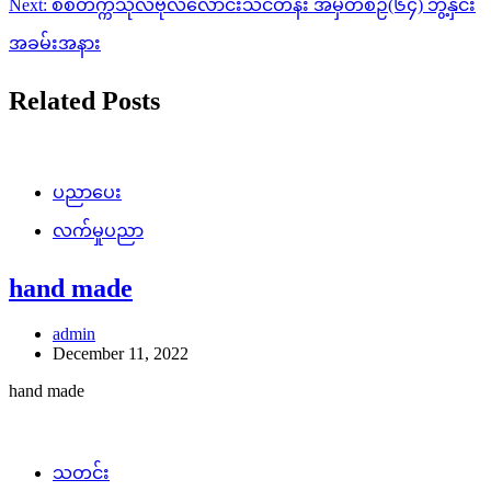
Next:
စစ်တက္ကသိုလ်ဗိုလ်လောင်းသင်တန်း အမှတ်စဉ်(၆၄) ဘွဲ့နှင်း
အခမ်းအနား
Related Posts
ပညာပေး
လက်မှုပညာ
hand made
admin
December 11, 2022
hand made
သတင်း