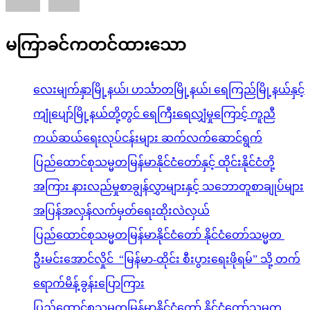
မကြာခင်ကတင်ထားသော
လေးမျက်နှာမြို့နယ်၊ ဟင်္သာတမြို့နယ်၊ ရေကြည်မြို့နယ်နှင့်
ကျုံပျော်မြို့နယ်တို့တွင် ရေကြီးရေလျှံမှုကြောင့် ကူညီ
ကယ်ဆယ်ရေးလုပ်ငန်းများ ဆက်လက်ဆောင်ရွက်
ပြည်ထောင်စုသမ္မတမြန်မာနိုင်ငံတော်နှင့် ထိုင်းနိုင်ငံတို့
အကြား နားလည်မှုစာချွန်လွှာများနှင့် သဘောတူစာချုပ်များ
အပြန်အလှန်လက်မှတ်ရေးထိုးလဲလှယ်
ပြည်ထောင်စုသမ္မတမြန်မာနိုင်ငံတော် နိုင်ငံတော်သမ္မတ
ဦးမင်းအောင်လှိုင် “မြန်မာ-ထိုင်း စီးပွားရေးဖိုရမ်” သို့ တက်
ရောက်မိန့်ခွန်းပြောကြား
ပြည်ထောင်စုသမ္မတမြန်မာနိုင်ငံတော် နိုင်ငံတော်သမ္မတ