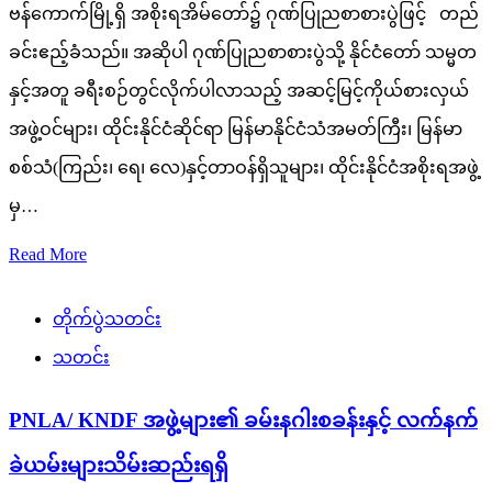
ဗန်ကောက်မြို့ရှိ အစိုးရအိမ်တော်၌ ဂုဏ်ပြုညစာစားပွဲဖြင့် တည်
ခင်းဧည့်ခံသည်။ အဆိုပါ ဂုဏ်ပြုညစာစားပွဲသို့ နိုင်ငံတော် သမ္မတ
နှင့်အတူ ခရီးစဉ်တွင်လိုက်ပါလာသည့် အဆင့်မြင့်ကိုယ်စားလှယ်
အဖွဲ့ဝင်များ၊ ထိုင်းနိုင်ငံဆိုင်ရာ မြန်မာနိုင်ငံသံအမတ်ကြီး၊ မြန်မာ
စစ်သံ(ကြည်း၊ ရေ၊ လေ)နှင့်တာဝန်ရှိသူများ၊ ထိုင်းနိုင်ငံအစိုးရအဖွဲ့
မှ…
Read More
တိုက်ပွဲသတင်း
သတင်း
PNLA/ KNDF အဖွဲ့များ၏ ခမ်းနဂါးစခန်းနှင့် လက်နက်
ခဲယမ်းများသိမ်းဆည်းရရှိ