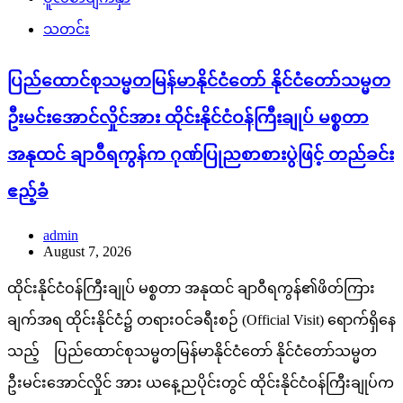
သတင်း
ပြည်ထောင်စုသမ္မတမြန်မာနိုင်ငံတော် နိုင်ငံတော်သမ္မတ
ဦးမင်းအောင်လှိုင်အား ထိုင်းနိုင်ငံဝန်ကြီးချုပ် မစ္စတာ
အနုထင် ချာဝီရကွန်က ဂုဏ်ပြုညစာစားပွဲဖြင့် တည်ခင်း
ဧည့်ခံ
admin
August 7, 2026
ထိုင်းနိုင်ငံဝန်ကြီးချုပ် မစ္စတာ အနုထင် ချာဝီရကွန်၏ဖိတ်ကြား
ချက်အရ ထိုင်းနိုင်ငံ၌ တရားဝင်ခရီးစဉ် (Official Visit) ရောက်ရှိနေ
သည့် ပြည်ထောင်စုသမ္မတမြန်မာနိုင်ငံတော် နိုင်ငံတော်သမ္မတ
ဦးမင်းအောင်လှိုင် အား ယနေ့ညပိုင်းတွင် ထိုင်းနိုင်ငံဝန်ကြီးချုပ်က