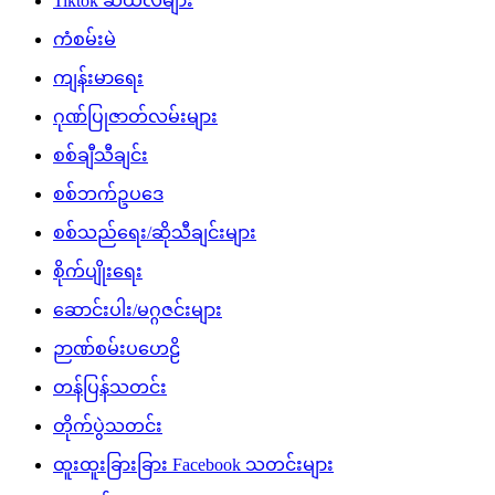
Tiktok ဆယ်လီများ
ကံစမ်းမဲ
ကျန်းမာရေး
ဂုဏ်ပြုဇာတ်လမ်းများ
စစ်ချီသီချင်း
စစ်ဘက်ဥပဒေ
စစ်သည်ရေး/ဆိုသီချင်းများ
စိုက်ပျိုးရေး
ဆောင်းပါး/မဂ္ဂဇင်းများ
ဉာဏ်စမ်းပဟေဠိ
တန်ပြန်သတင်း
တိုက်ပွဲသတင်း
ထူးထူးခြားခြား Facebook သတင်းများ