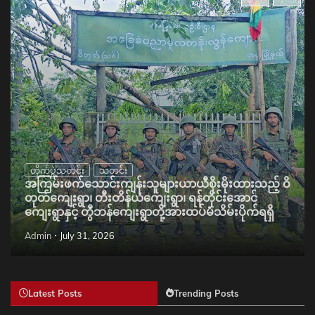
တိုက်ပွဲသတင်း
သတင်း
အကြမ်းဖက်သောင်းကျန်းသူများယာယီစိုးမိုးထားသည့် ဝိ
တုတ်ကျေးရွာ၊ တီးတိန်ယံကျေးရွာ၊ ရန်တိုင်းအောင်
ကျေးရွာနှင့် တွီဘန်ကျေးရွာတို့အားထပ်မံသိမ်းပိုက်ရရှိ
Admin
July 31, 2026
Latest Posts
Trending Posts