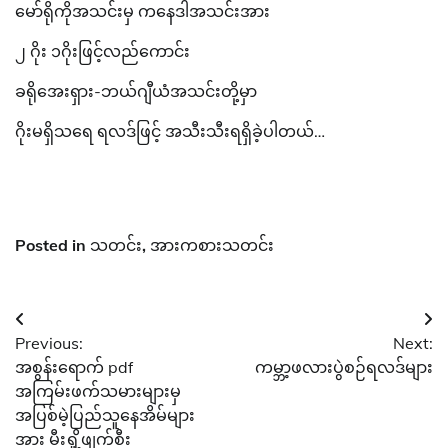
မော်ရိုကိုအသင်းမှ ကနေဒါအသင်းအား
၂ ဂိုး ၁ဂိုးဖြင့်လည်ကောင်း
ခရိုအေးရှား-ဘယ်ဂျီယံအသင်းတို့မှာ
ဂိုးမရှိသရေ ရလဒ်ဖြင့် အသီးသီးရရှိခဲ့ပါတယ်…
Posted in
သတင်း
,
အားကစားသတင်း
Post
Previous:
Next:
navigation
အစွန်းရောက် pdf
ကမ္ဘာ့ဖလားပွဲစဉ်ရလဒ်များ
အကြမ်းဖက်သမားများမှ
အပြစ်မဲ့ပြည်သူနေအိမ်များ
အား မီးရှို့ဖျက်စီး