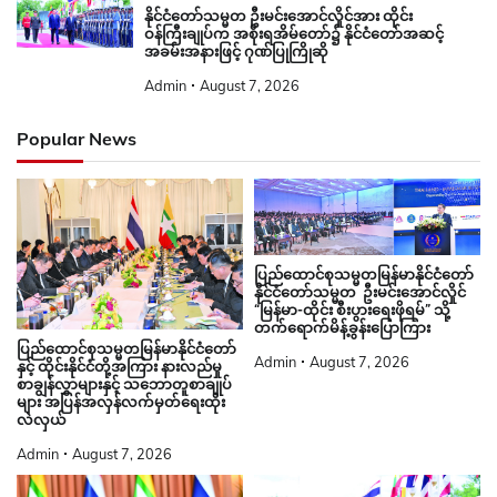
နိုင်ငံတော်သမ္မတ ဦးမင်းအောင်လှိုင်အား ထိုင်း
ဝန်ကြီးချုပ်က အစိုးရအိမ်တော်၌ နိုင်ငံတော်အဆင့်
အခမ်းအနားဖြင့် ဂုဏ်ပြုကြိုဆို
Admin
August 7, 2026
Popular News
ပြည်ထောင်စုသမ္မတမြန်မာနိုင်ငံတော်
နိုင်ငံတော်သမ္မတ ဦးမင်းအောင်လှိုင်
“မြန်မာ-ထိုင်း စီးပွားရေးဖိုရမ်” သို့
တက်ရောက်မိန့်ခွန်းပြောကြား
ပြည်ထောင်စုသမ္မတမြန်မာနိုင်ငံတော်
Admin
August 7, 2026
နှင့် ထိုင်းနိုင်ငံတို့အကြား နားလည်မှု
စာချွန်လွှာများနှင့် သဘောတူစာချုပ်
များ အပြန်အလှန်လက်မှတ်ရေးထိုး
လဲလှယ်
Admin
August 7, 2026