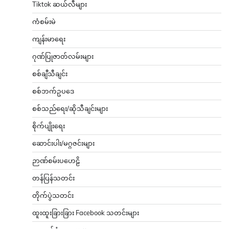
Tiktok ဆယ်လီများ
ကံစမ်းမဲ
ကျန်းမာရေး
ဂုဏ်ပြုဇာတ်လမ်းများ
စစ်ချီသီချင်း
စစ်ဘက်ဥပဒေ
စစ်သည်ရေး/ဆိုသီချင်းများ
စိုက်ပျိုးရေး
ဆောင်းပါး/မဂ္ဂဇင်းများ
ဉာဏ်စမ်းပဟေဠိ
တန်ပြန်သတင်း
တိုက်ပွဲသတင်း
ထူးထူးခြားခြား Facebook သတင်းများ