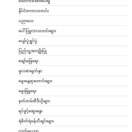
ထောက်ခံအားပေးမှု
နိုင်ငံတကာသတင်း
ပညာပေး
ပေါ်ပြူလာသတင်းများ
ပျော်ပွဲရွှင်ပွဲ
ပြည်သူ့အကျိုးပြု
ဖျော်ဖြေရေး
မူလစာမျက်နှာ
မွေးနေ့ဆုတောင်းများ
မွေးမြူရေး
မှတ်တမ်းဗီဒီယိုများ
ရင်ဖွင့်ဆွေးနွေး
ရဲစိတ်ရဲမန်သီချင်းများ
လက်မှုပညာ