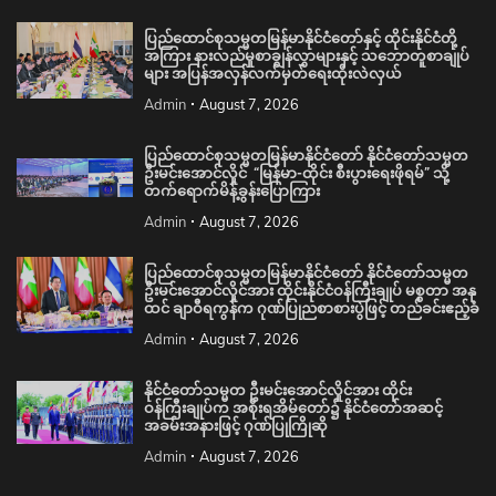
ပြည်ထောင်စုသမ္မတမြန်မာနိုင်ငံတော်နှင့် ထိုင်းနိုင်ငံတို့
အကြား နားလည်မှုစာချွန်လွှာများနှင့် သဘောတူစာချုပ်
များ အပြန်အလှန်လက်မှတ်ရေးထိုးလဲလှယ်
Admin
August 7, 2026
ပြည်ထောင်စုသမ္မတမြန်မာနိုင်ငံတော် နိုင်ငံတော်သမ္မတ
ဦးမင်းအောင်လှိုင် “မြန်မာ-ထိုင်း စီးပွားရေးဖိုရမ်” သို့
တက်ရောက်မိန့်ခွန်းပြောကြား
Admin
August 7, 2026
ပြည်ထောင်စုသမ္မတမြန်မာနိုင်ငံတော် နိုင်ငံတော်သမ္မတ
ဦးမင်းအောင်လှိုင်အား ထိုင်းနိုင်ငံဝန်ကြီးချုပ် မစ္စတာ အနု
ထင် ချာဝီရကွန်က ဂုဏ်ပြုညစာစားပွဲဖြင့် တည်ခင်းဧည့်ခံ
Admin
August 7, 2026
နိုင်ငံတော်သမ္မတ ဦးမင်းအောင်လှိုင်အား ထိုင်း
ဝန်ကြီးချုပ်က အစိုးရအိမ်တော်၌ နိုင်ငံတော်အဆင့်
အခမ်းအနားဖြင့် ဂုဏ်ပြုကြိုဆို
Admin
August 7, 2026