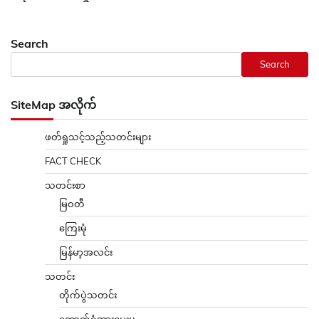
Search
Search
SiteMap အလိုက်
ဖတ်ရှုသင့်သည့်သတင်းများ
FACT CHECK
သတင်းစာ
မြဝတီ
ကြေးမုံ
မြန်မာ့အလင်း
သတင်း
တိုက်ပွဲသတင်း
ထောက်ခံအားပေးမှု