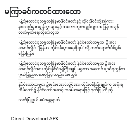
မကြာခင်ကတင်ထားသော
ပြည်ထောင်စုသမ္မတမြန်မာနိုင်ငံတော်နှင့် ထိုင်းနိုင်ငံတို့အကြား
နားလည်မှုစာချွန်လွှာများနှင့် သဘောတူစာချုပ်များ အပြန်အလှန်
လက်မှတ်ရေးထိုးလဲလှယ်
ပြည်ထောင်စုသမ္မတမြန်မာနိုင်ငံတော် နိုင်ငံတော်သမ္မတ ဦးမင်း
အောင်လှိုင် “မြန်မာ-ထိုင်း စီးပွားရေးဖိုရမ်” သို့ တက်ရောက်မိန့်ခွန်း
ပြောကြား
ပြည်ထောင်စုသမ္မတမြန်မာနိုင်ငံတော် နိုင်ငံတော်သမ္မတ ဦးမင်း
အောင်လှိုင်အား ထိုင်းနိုင်ငံဝန်ကြီးချုပ် မစ္စတာ အနုထင် ချာဝီရကွန်က
ဂုဏ်ပြုညစာစားပွဲဖြင့် တည်ခင်းဧည့်ခံ
နိုင်ငံတော်သမ္မတ ဦးမင်းအောင်လှိုင်အား ထိုင်းဝန်ကြီးချုပ်က အစိုးရ
အိမ်တော်၌ နိုင်ငံတော်အဆင့် အခမ်းအနားဖြင့် ဂုဏ်ပြုကြိုဆို
သတိပြုဖွယ် စုမဲအန္တရာယ်
Direct Download APK