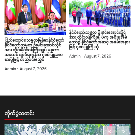
နိုင်ငံတော်သမ္မတ ဦးမင်းအောင်လှိုင်
အား ထိုင်းဝန်ကြီးချုပ်က အစိုးရအိမ်
ပြည်ထောင်စုသမ္မတမြန်မာနိုင်ငံတော်
တော်၌ နိုင်ငံတော်အဆင့် အခမ်းအနား
နိုင်ငံတော်သမ္မတ ဦးမင်းအောင်လှိုင်
ဖြင့် ဂုဏ်ပြုကြိုဆို
အား ထိုင်းနိုင်ငံဝန်ကြီးချုပ် မစ္စတာ
အနုထင် ချာဝီရကွန်က ဂုဏ်ပြုညစာ
Admin
August 7, 2026
စားပွဲဖြင့် တည်ခင်းဧည့်ခံ
Admin
August 7, 2026
တိုက်ပွဲသတင်း