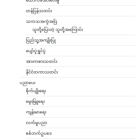
တန်ပြန်သတင်း
သကသအကွဲအပြဲ
သူတို့ပြောတဲ့ သူတို့အကြောင်း
ပြည်သူ့အကျိုးပြု
ပျော်ပွဲရွှင်ပွဲ
အားကစားသတင်း
နိုင်ငံတကာသတင်း
ပညာပေး
စိုက်ပျိုးရေး
မွေးမြူရေး
ကျန်းမာရေး
လက်မှုပညာ
စစ်ဘက်ဥပဒေ