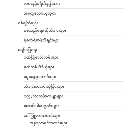
လစာနှင့်စရိတ်နှုန်းထား
အထွေထွေဗဟုသုတ
စစ်ချီသီချင်း
စစ်သည်ရေး/ဆိုသီချင်းများ
ရဲစိတ်ရဲမာန်သီချင်းများ
ဖျော်ဖြေရေး
ဂုဏ်ပြုဇာတ်လမ်းများ
မှတ်တမ်းဗီဒီယိုများ
မွေးနေ့ဆုတောင်းများ
သီချင်းတောင်းဆိုခြင်းများ
ဝတ္ထု/ကာတွန်း/ကဗျာများ
ဆောင်းပါး/မဂ္ဂဇင်းများ
ပေါ်ပြူလာသတင်းများ
အနုပညာရှင်သတင်းများ