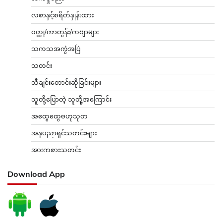
လစာနှင့်စရိတ်နှုန်းထား
ဝတ္ထု/ကာတွန်း/ကဗျာများ
သကသအကွဲအပြဲ
သတင်း
သီချင်းတောင်းဆိုခြင်းများ
သူတို့ပြောတဲ့ သူတို့အကြောင်း
အထွေထွေဗဟုသုတ
အနုပညာရှင်သတင်းများ
အားကစားသတင်း
Download App