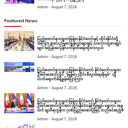
Admin
August 7, 2026
Featured News
ပြည်ထောင်စုသမ္မတမြန်မာနိုင်ငံတော်နှင့် ထိုင်းနိုင်ငံတို့
အကြား နားလည်မှုစာချွန်လွှာများနှင့် သဘောတူစာချုပ်
များ အပြန်အလှန်လက်မှတ်ရေးထိုးလဲလှယ်
Admin
August 7, 2026
ပြည်ထောင်စုသမ္မတမြန်မာနိုင်ငံတော် နိုင်ငံတော်သမ္မတ
ဦးမင်းအောင်လှိုင် “မြန်မာ-ထိုင်း စီးပွားရေးဖိုရမ်” သို့
တက်ရောက်မိန့်ခွန်းပြောကြား
Admin
August 7, 2026
ပြည်ထောင်စုသမ္မတမြန်မာနိုင်ငံတော် နိုင်ငံတော်သမ္မတ
ဦးမင်းအောင်လှိုင်အား ထိုင်းနိုင်ငံဝန်ကြီးချုပ် မစ္စတာ အနု
ထင် ချာဝီရကွန်က ဂုဏ်ပြုညစာစားပွဲဖြင့် တည်ခင်းဧည့်ခံ
Admin
August 7, 2026