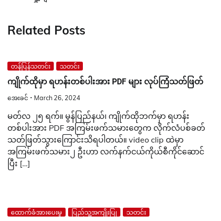
Related Posts
တန်ပြန်သတင်း
သတင်း
ကျိုက်ထိုမှာ ရဟန်းတစ်ပါးအား PDF များ လုပ်ကြံသတ်ဖြတ်
အေးခင်
March 26, 2024
မတ်လ ၂၅ ရက်။ မွန်ပြည်နယ်၊ ကျိုက်ထိုဘက်မှာ ရဟန်း
တစ်ပါးအား PDF အကြမ်းဖက်သမားတွေက လိုက်လံပစ်ခတ်
သတ်ဖြတ်သွားကြောင်းသိရပါတယ်။ video clip ထဲမှာ
အကြမ်းဖက်သမား၂ ဦးဟာ လက်နက်ငယ်ကိုယ်စီကိုင်ဆောင်
ပြီး […]
ထောက်ခံအားပေးမှု
ပြည်သူ့အကျိုးပြု
သတင်း