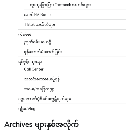
ထူးထူးခြားခြား Facebook သတင်းများ
သဇင် FM Radio
Tiktok ဆယ်လီများ
ကံစမ်းမဲ
ဉာဏ်စမ်းပဟေဠိ
ဖုန်းဘေလ်မဲဖောက်ခြင်း
ရင်ဖွင့်ဆွေးနွေး
Call Center
သတင်းစကားပေးပို့ရန်
အမေး/အဖြေကဏ္ဍ
ရွေးကောက်ပွဲစိစစ်တွေ့ရှိချက်များ
ပျိုမေVlog
Archives များနှစ်အလိုက်