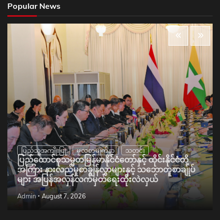
Popular News
ပြည်သူ့အကျိုးပြု
မူလစာမျက်နှာ
သတင်း
ပြည်ထောင်စုသမ္မတမြန်မာနိုင်ငံတော်နှင့် ထိုင်းနိုင်ငံတို့
အကြား နားလည်မှုစာချွန်လွှာများနှင့် သဘောတူစာချုပ်
များ အပြန်အလှန်လက်မှတ်ရေးထိုးလဲလှယ်
Admin
August 7, 2026