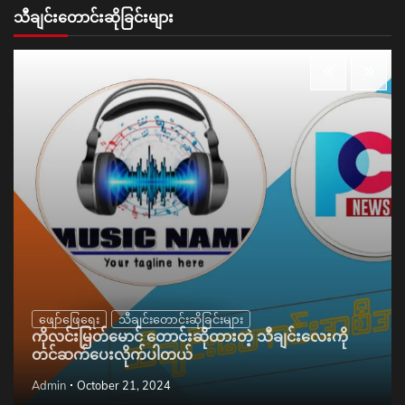
သီချင်းတောင်းဆိုခြင်းများ
ဖျော်ဖြေရေး
သီချင်းတောင်းဆိုခြင်းများ
ကိုလင်းမြတ်မောင် တောင်းဆိုထားတဲ့ သီချင်းလေးကို
တင်ဆက်ပေးလိုက်ပါတယ်
Admin
October 21, 2024