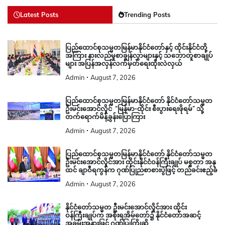
Latest Posts
Trending Posts
ပြည်ထောင်စုသမ္မတမြန်မာနိုင်ငံတော်နှင့် ထိုင်းနိုင်ငံတို့
အကြား နားလည်မှုစာချွန်လွှာများနှင့် သဘောတူစာချုပ်
များ အပြန်အလှန်လက်မှတ်ရေးထိုးလဲလှယ်
Admin
August 7, 2026
ပြည်ထောင်စုသမ္မတမြန်မာနိုင်ငံတော် နိုင်ငံတော်သမ္မတ
ဦးမင်းအောင်လှိုင် “မြန်မာ-ထိုင်း စီးပွားရေးဖိုရမ်” သို့
တက်ရောက်မိန့်ခွန်းပြောကြား
Admin
August 7, 2026
ပြည်ထောင်စုသမ္မတမြန်မာနိုင်ငံတော် နိုင်ငံတော်သမ္မတ
ဦးမင်းအောင်လှိုင်အား ထိုင်းနိုင်ငံဝန်ကြီးချုပ် မစ္စတာ အနု
ထင် ချာဝီရကွန်က ဂုဏ်ပြုညစာစားပွဲဖြင့် တည်ခင်းဧည့်ခံ
Admin
August 7, 2026
နိုင်ငံတော်သမ္မတ ဦးမင်းအောင်လှိုင်အား ထိုင်း
ဝန်ကြီးချုပ်က အစိုးရအိမ်တော်၌ နိုင်ငံတော်အဆင့်
အခမ်းအနားဖြင့် ဂုဏ်ပြုကြိုဆို