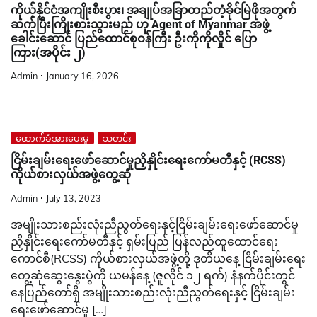
ကိုယ့်နိုင်ငံအကျိုးစီးပွား၊ အချုပ်အခြာတည်တံ့ခိုင်မြဲဖိုအတွက်
ဆက်ပြီးကြိုးစားသွားမည် ဟု Agent of Myanmar အဖွဲ့
ခေါင်းဆောင် ပြည်ထောင်စုဝန်ကြီး ဦးကိုကိုလှိုင် ပြော
ကြား(အပိုင်း ၂)
Admin
January 16, 2026
ထောက်ခံအားပေးမှု
သတင်း
ငြိမ်းချမ်းရေးဖော်ဆောင်မှုညှိနှိုင်းရေးကော်မတီနှင့် (RCSS)
ကိုယ်စားလှယ်အဖွဲ့တွေ့ဆုံ
Admin
July 13, 2023
အမျိုးသားစည်းလုံးညီညွတ်ရေးနှင့်ငြိမ်းချမ်းရေးဖော်ဆောင်မှု
ညှိနှိုင်းရေးကော်မတီနှင့် ရှမ်းပြည် ပြန်လည်ထူထောင်ရေး
ကောင်စီ(RCSS) ကိုယ်စားလှယ်အဖွဲ့တို့ ဒုတိယနေ့ ငြိမ်းချမ်းရေး
တွေ့ဆုံဆွေးနွေးပွဲကို ယမန်နေ့ (ဇူလိုင် ၁၂ ရက်) နံနက်ပိုင်းတွင်
နေပြည်တော်ရှိ အမျိုးသားစည်းလုံးညီညွတ်ရေးနှင့် ငြိမ်းချမ်း
ရေးဖော်ဆောင်မှု […]