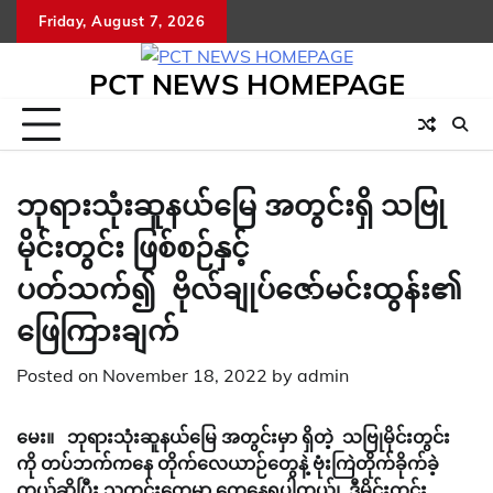
Skip
Friday, August 7, 2026
to
content
PCT NEWS HOMEPAGE
ဘုရားသုံးဆူနယ်မြေ အတွင်းရှိ သဗြု
မိုင်းတွင်း ဖြစ်စဉ်နှင့်
ပတ်သက်၍ ဗိုလ်ချုပ်ဇော်မင်းထွန်း၏
ဖြေကြားချက်
Posted on
November 18, 2022
by
admin
မေး။
ဘုရားသုံးဆူနယ်မြေ အတွင်းမှာ ရှိတဲ့
သဗြုမိုင်းတွင်း
ကို
တပ်ဘက်ကနေ
တိုက်လေယာဉ်တွေနဲ့ ဗုံးကြဲတိုက်ခိုက်ခဲ့
တယ်ဆိုပြီး
သတင်းတွေမှာ တွေ့နေရပါတယ်၊
ဒီမိုင်းတွင်း