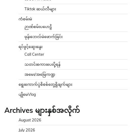
Tiktok ဆယ်လီများ
ကံစမ်းမဲ
ဉာဏ်စမ်းပဟေဠိ
ဖုန်းဘေလ်မဲဖောက်ခြင်း
ရင်ဖွင့်ဆွေးနွေး
Call Center
သတင်းစကားပေးပို့ရန်
အမေး/အဖြေကဏ္ဍ
ရွေးကောက်ပွဲစိစစ်တွေ့ရှိချက်များ
ပျိုမေVlog
Archives များနှစ်အလိုက်
August 2026
July 2026