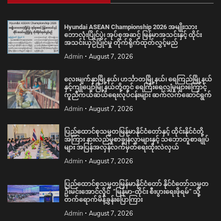
Hyundai ASEAN Championship 2026 အမျိုးသား
ဘောလုံးပြိုင်ပွဲ၊ အုပ်စုအဆင့် မြန်မာအသင်းနှင့် ထိုင်း
အသင်းယှဉ်ပြိုင်မှု တိုက်ရိုက်ထုတ်လွှင့်မည်
Admin
August 7, 2026
လေးမျက်နှာမြို့နယ်၊ ဟင်္သာတမြို့နယ်၊ ရေကြည်မြို့နယ်
နှင့်ကျုံပျော်မြို့နယ်တို့တွင် ရေကြီးရေလျှံမှုများကြောင့်
ကူညီကယ်ဆယ်ရေးလုပ်ငန်းများ ဆက်လက်ဆောင်ရွက်
Admin
August 7, 2026
ပြည်ထောင်စုသမ္မတမြန်မာနိုင်ငံတော်နှင့် ထိုင်းနိုင်ငံတို့
အကြား နားလည်မှုစာချွန်လွှာများနှင့် သဘောတူစာချုပ်
များ အပြန်အလှန်လက်မှတ်ရေးထိုးလဲလှယ်
Admin
August 7, 2026
ပြည်ထောင်စုသမ္မတမြန်မာနိုင်ငံတော် နိုင်ငံတော်သမ္မတ
ဦးမင်းအောင်လှိုင် “မြန်မာ-ထိုင်း စီးပွားရေးဖိုရမ်” သို့
တက်ရောက်မိန့်ခွန်းပြောကြား
Admin
August 7, 2026