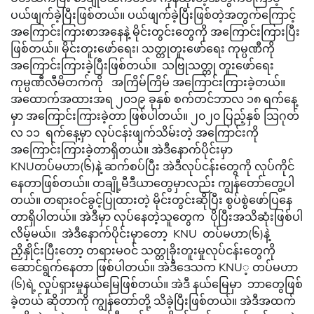
ပယ်ဖျက်ခဲ့ပြီးဖြစ်တယ်။ ပယ်ဖျက်ခဲ့ပြီးဖြစ်တဲ့အတွက်ကြောင့်
အကြောင်းကြားစာအနေနဲ့ မိုင်းတွင်းတွေကို အကြောင်းကြားပြီး
ဖြစ်တယ်။ မိုင်းတူးဖော်ရေး၊ သတ္တုတူးဖော်ရေး ကုမ္ပဏီကို
အကြောင်းကြားခဲ့ပြီးဖြစ်တယ်။ သဗြုသတ္တု တူးဖော်ရေး
ကုမ္ပဏီလီမိတက်ကို အကြိမ်ကြိမ် အကြောင်းကြားခဲ့တယ်။
အထောက်အထားအရ ၂၀၁၉ ခုနှစ် စက်တင်ဘာလ ၁၈ ရက်နေ့
မှာ အကြောင်းကြားခဲ့တာ ဖြစ်ပါတယ်။ ၂၀၂၀ ပြည့်နှစ် သြဂုတ်
လ ၁၁ ရက်နေ့မှာ လုပ်ငန်းဖျက်သိမ်းတဲ့ အကြောင်းကို
အကြောင်းကြားခဲ့တာရှိတယ်။ အဲဒီနောက်ပိုင်းမှာ
KNUတပ်မဟာ(၆)နဲ့ ဆက်စပ်ပြီး အဲဒီလုပ်ငန်းတွေကို လုပ်ကိုင်
နေတာဖြစ်တယ်။ တချို့မီဒီယာတွေမှာလည်း ကျွန်တော်တွေ့ပါ
တယ်။ တရားဝင်ခွင့်ပြုထားတဲ့ မိုင်းတွင်းဆိုပြီး စွပ်စွဲဖော်ပြနေ
တာရှိပါတယ်။ အဲဒီမှာ လုပ်နေတဲ့သူတွေက ပိုပြီးအသိဆုံးဖြစ်ပါ
လိမ့်မယ်။ အဲဒီနောက်ပိုင်းမှာတော့ KNU တပ်မဟာ(၆)နဲ့
ညှိနှိုင်းပြီးတော့ တရားမဝင် သတ္တုခိုးတူးမှုလုပ်ငန်းတွေကို
ဆောင်ရွက်နေတာ ဖြစ်ပါတယ်။ အဲဒီဒေသက KNU့ တပ်မဟာ
(၆)ရဲ့ လှုပ်ရှားမှုနယ်မြေဖြစ်တယ်။ အဲဒီ နယ်မြေမှာ ဘာတွေဖြစ်
ခဲ့တယ် ဆိုတာကို ကျွန်တော်တို့ သိခဲ့ပြီးဖြစ်တယ်။ အဲဒီအထက်