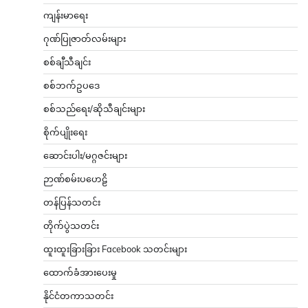
ကျန်းမာရေး
ဂုဏ်ပြုဇာတ်လမ်းများ
စစ်ချီသီချင်း
စစ်ဘက်ဥပဒေ
စစ်သည်ရေး/ဆိုသီချင်းများ
စိုက်ပျိုးရေး
ဆောင်းပါး/မဂ္ဂဇင်းများ
ဉာဏ်စမ်းပဟေဠိ
တန်ပြန်သတင်း
တိုက်ပွဲသတင်း
ထူးထူးခြားခြား Facebook သတင်းများ
ထောက်ခံအားပေးမှု
နိုင်ငံတကာသတင်း