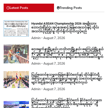
Latest Posts
Trending Posts
Hyundai ASEAN Championship 2026 အမျိုးသား
ဘောလုံးပြိုင်ပွဲ၊ အုပ်စုအဆင့် မြန်မာအသင်းနှင့် ထိုင်း
အသင်းယှဉ်ပြိုင်မှု တိုက်ရိုက်ထုတ်လွှင့်မည်
Admin
August 7, 2026
လေးမျက်နှာမြို့နယ်၊ ဟင်္သာတမြို့နယ်၊ ရေကြည်မြို့နယ်
နှင့်ကျုံပျော်မြို့နယ်တို့တွင် ရေကြီးရေလျှံမှုများကြောင့်
ကူညီကယ်ဆယ်ရေးလုပ်ငန်းများ ဆက်လက်ဆောင်ရွက်
Admin
August 7, 2026
ပြည်ထောင်စုသမ္မတမြန်မာနိုင်ငံတော်နှင့် ထိုင်းနိုင်ငံတို့
အကြား နားလည်မှုစာချွန်လွှာများနှင့် သဘောတူစာချုပ်
များ အပြန်အလှန်လက်မှတ်ရေးထိုးလဲလှယ်
Admin
August 7, 2026
ပြည်ထောင်စုသမ္မတမြန်မာနိုင်ငံတော် နိုင်ငံတော်သမ္မတ
ဦးမင်းအောင်လှိုင် “မြန်မာ-ထိုင်း စီးပွားရေးဖိုရမ်” သို့
တက်ရောက်မိန့်ခွန်းပြောကြား