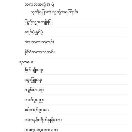
သကသအကွဲအပြဲ
သူတို့ပြောတဲ့ သူတို့အကြောင်း
ပြည်သူ့အကျိုးပြု
ပျော်ပွဲရွှင်ပွဲ
အားကစားသတင်း
နိုင်ငံတကာသတင်း
ပညာပေး
စိုက်ပျိုးရေး
မွေးမြူရေး
ကျန်းမာရေး
လက်မှုပညာ
စစ်ဘက်ဥပဒေ
လစာနှင့်စရိတ်နှုန်းထား
အထွေထွေဗဟုသုတ