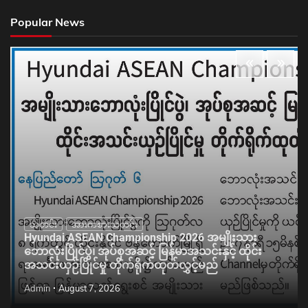
Popular News
သတင်း
အားကစားသတင်း
Hyundai ASEAN Championship 2026 အမျိုးသား
ဘောလုံးပြိုင်ပွဲ၊ အုပ်စုအဆင့် မြန်မာအသင်းနှင့် ထိုင်း
အသင်းယှဉ်ပြိုင်မှု တိုက်ရိုက်ထုတ်လွှင့်မည်
Admin
August 7, 2026