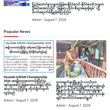
ပြည်ထောင်စုသမ္မတမြန်မာနိုင်ငံတော် နိုင်ငံတော်သမ္မတ
ဦးမင်းအောင်လှိုင် “မြန်မာ-ထိုင်း စီးပွားရေးဖိုရမ်” သို့
တက်ရောက်မိန့်ခွန်းပြောကြား
Admin
August 7, 2026
Popular News
Hyundai ASEAN Championship
2026 အမျိုးသားဘောလုံးပြိုင်ပွဲ၊
လေးမျက်နှာမြို့နယ်၊ ဟင်္သာတ
အုပ်စုအဆင့် မြန်မာအသင်းနှင့် ထိုင်း
မြို့နယ်၊ ရေကြည်မြို့နယ်နှင့်ကျုံပျော်
အသင်းယှဉ်ပြိုင်မှု တိုက်ရိုက်ထုတ်
မြို့နယ်တို့တွင် ရေကြီးရေလျှံမှုများ
လွှင့်မည်
ကြောင့် ကူညီကယ်ဆယ်ရေးလုပ်ငန်း
များ ဆက်လက်ဆောင်ရွက်
Admin
August 7, 2026
Admin
August 7, 2026