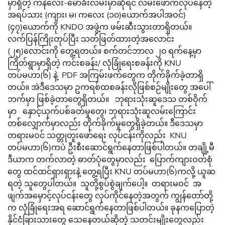
မှာရှိတဲ့ ကနဲလေး-မော်ခီးလမ်းမှာဆိုရင် လမ်းဖောက်လုပ်နေတဲ့
အရပ်သား (ကျား၊ မ၊ ကလေး (၁၀)ယောက်အပါအဝင်)
(၄၇)ယောက်ကို KNDO အဖွဲ့က ဖမ်းဆီးသွားတာရှိတယ်။
လက်ပြန်ကြိုးတုပ်ပြီး သတ်ဖြတ်ထားတဲ့အလောင်း
(၂၅)လောင်းကို တွေ့ရတယ်။ စက်တင်ဘာလ ၂၀ ရက်နေ့မှာ
ကြိတ်ရွာမှာရှိတဲ့ ကင်းစခန်း/ လုံခြုံရေးစခန်းကို KNU
တပ်မဟာ(၆) နဲ့ PDF အကြမ်းဖက်တွေက တိုက်ခိုက်ခဲ့တာရှိ
တယ်။ အဲဒီဒေသမှာ ဥကရစ်ထစခန်းလိုဖြစ်စဉ်မျိုးတွေ အပေါ်
ဘက်မှာ ဖြစ်ခဲ့တာတွေရှိတယ်။ ဘုရားသုံးဆူဒေသ တစ်ဝိုက်
မှာ နှောင့်ယှက်ပစ်ခတ်မှုတွေ၊ ဘုရားသုံးဆူလမ်းကြောင်း
တစ်လျှောက်မှာလည်း တိုက်ခိုက်မှုတွေရှိခဲ့တယ်။ ဒီဒေသမှာ
တရားမဝင် သတ္တုတူးဖော်ရေး လုပ်ငန်းကိုလည်း KNU
တပ်မဟာ(၆)ကပဲ ဦးစီးဆောင်ရွက်နေတာဖြစ်ပါတယ်။ တချို့မီ
ဒီယာက တက်လာတဲ့ ဓာတ်ပုံတွေမှာလည်း ပြောက်ကျားဝတ်စုံ
တွေ ထင်ထင်ရှားရှားနဲ့ တွေ့ရပြီး KNU တပ်မဟာ(၆)ကလို့ ယူဆ
ရတဲ့ သူတွေပါတယ်။ သူတို့စွပ်စွဲချက်ပေါ့။ တရားမဝင် အ
ဖျက်အမှောင့်လုပ်ငန်းတွေ လုပ်ကိုင်နေတဲ့အတွက် ကျွန်တော်တို့
က လုံခြုံရေးအရ ဆောင်ရွက်နေတာဖြစ်ပါတယ်။ ခုနကပြောတဲ့
နိုင်ငံခြားသားတွေ သေနေတယ်ဆိုတဲ့ သတင်းမျိုးတွေလည်း