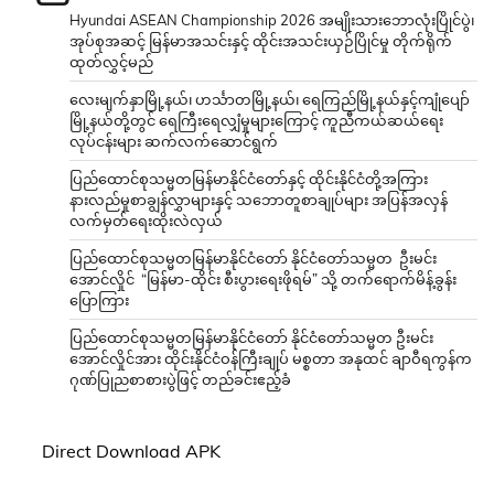
Hyundai ASEAN Championship 2026 အမျိုးသားဘောလုံးပြိုင်ပွဲ၊
အုပ်စုအဆင့် မြန်မာအသင်းနှင့် ထိုင်းအသင်းယှဉ်ပြိုင်မှု တိုက်ရိုက်
ထုတ်လွှင့်မည်
လေးမျက်နှာမြို့နယ်၊ ဟင်္သာတမြို့နယ်၊ ရေကြည်မြို့နယ်နှင့်ကျုံပျော်
မြို့နယ်တို့တွင် ရေကြီးရေလျှံမှုများကြောင့် ကူညီကယ်ဆယ်ရေး
လုပ်ငန်းများ ဆက်လက်ဆောင်ရွက်
ပြည်ထောင်စုသမ္မတမြန်မာနိုင်ငံတော်နှင့် ထိုင်းနိုင်ငံတို့အကြား
နားလည်မှုစာချွန်လွှာများနှင့် သဘောတူစာချုပ်များ အပြန်အလှန်
လက်မှတ်ရေးထိုးလဲလှယ်
ပြည်ထောင်စုသမ္မတမြန်မာနိုင်ငံတော် နိုင်ငံတော်သမ္မတ ဦးမင်း
အောင်လှိုင် “မြန်မာ-ထိုင်း စီးပွားရေးဖိုရမ်” သို့ တက်ရောက်မိန့်ခွန်း
ပြောကြား
ပြည်ထောင်စုသမ္မတမြန်မာနိုင်ငံတော် နိုင်ငံတော်သမ္မတ ဦးမင်း
အောင်လှိုင်အား ထိုင်းနိုင်ငံဝန်ကြီးချုပ် မစ္စတာ အနုထင် ချာဝီရကွန်က
ဂုဏ်ပြုညစာစားပွဲဖြင့် တည်ခင်းဧည့်ခံ
Direct Download APK