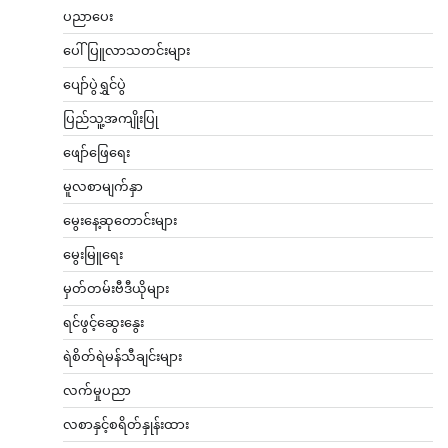
ပညာပေး
ပေါ်ပြူလာသတင်းများ
ပျော်ပွဲရွှင်ပွဲ
ပြည်သူ့အကျိုးပြု
ဖျော်ဖြေရေး
မူလစာမျက်နှာ
မွေးနေ့ဆုတောင်းများ
မွေးမြူရေး
မှတ်တမ်းဗီဒီယိုများ
ရင်ဖွင့်ဆွေးနွေး
ရဲစိတ်ရဲမန်သီချင်းများ
လက်မှုပညာ
လစာနှင့်စရိတ်နှုန်းထား