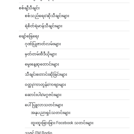
စစ်ချီသီချင်း
စစ်သည်ရေး/ဆိုသီချင်းများ
ရဲစိတ်ရဲမာန်သီချင်းများ
ဖျော်ဖြေရေး
ဂုဏ်ပြုဇာတ်လမ်းများ
မှတ်တမ်းဗီဒီယိုများ
မွေးနေ့ဆုတောင်းများ
သီချင်းတောင်းဆိုခြင်းများ
ဝတ္ထု/ကာတွန်း/ကဗျာများ
ဆောင်းပါး/မဂ္ဂဇင်းများ
ပေါ်ပြူလာသတင်းများ
အနုပညာရှင်သတင်းများ
ထူးထူးခြားခြား Facebook သတင်းများ
သဇင် FM Radio