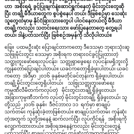
ဟာ
အစိုးရရဲ့ ခွင့်ပြုချက်နဲ့ဆောင်ရွက်နေတဲ့
မိုင်းတွင်းတွေဆို
ပြီး
တချို့မီဒီယာတွေက
စွပ်စွဲနေပါ
တယ်၊
ဒီဖြစ်စဉ်မှာ
သေဆုံး
သူတွေထဲမှာမှ
နိုင်ငံခြားသားတွေပါ
ပါဝင်နေတယ်လို့
မီဒီယာ
တချို့ကလည်း
သတင်းရေးသား ဖော်ပြနေတာတွေ
တွေ့ရပါ
တယ်၊
ဒါနဲ့ပတ်သက်ပြီး ဖြစ်စဉ်အမှန်ကို သိလိုပါတယ်။
ဖြေ။ ပထမဦးဆုံး ပြောချင်တာကတော့ ဒီဒေသမှာ ဘုရားသုံးဆူ
သဗြုမိုင်းတွင်း ဒေသမှာ အစိုးရက တရားဝင်ခွင့်ပြုထားတဲ့
သတ္တုတူးဖော်ရေးလုပ်ငန်း၊ သတ္တုရှာဖွေရေး လုပ်ငန်းမရှိဘူးလို့
ကျွန်တော်ပြောချင်ပါတယ်။ ယခင်ကတော့ရှိခဲ့ဖူးပါတယ်၊ ယခင်
ကတော့ အဲဒီမှာ ၂၀၁၆ ခုနှစ်မတိုင်ခင်တုန်းက ရှိခဲ့ဖူးပါတယ်၊
တချို့မိုင်းတွင်းတွေရှိပါတယ်၊ သဗြုသတ္တုတူးဖော်ရေး
ကုမ္ပဏီလီမိတက်ကလုပ်တဲ့ မိုင်းတွင်းတချို့ရှိခဲ့ဖူးတယ်၊
အခြားကုမ္ပဏီဘက်က လုပ်တဲ့ မိုင်းတွင်းတချို့ ရှိခဲ့ဖူးတယ်၊ သူ
တို့သည် ၂၀၁၆ ခုနှစ်၊ ဒီဇင်ဘာလ ၁၁ ရက်မှာ စာချုပ်
သက်တမ်း ကုန်ဆုံးခဲ့တာဖြစ်တယ်။ စာချုပ်သက်တမ်း ကုန်ဆုံး
တဲ့အတွက် သူတို့အနေနဲ့ ဆက်လက်ပြီး လုပ်ကိုင်ရန် အစိုးရကို
လျှောက်ထားတယ်။ အစိုးရအနေနဲ့ကလည်း မိုင်းတွင်းတွေနဲ့
ပတ်သက်ပြီး စာချုပ်သက်တမ်း ကုန်ဆုံးတဲ့အတွက်ကြောင့်