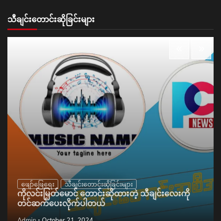
သီချင်းတောင်းဆိုခြင်းများ
ဖျော်ဖြေရေး
သီချင်းတောင်းဆိုခြင်းများ
ကိုလင်းမြတ်မောင် တောင်းဆိုထားတဲ့ သီချင်းလေးကို
တင်ဆက်ပေးလိုက်ပါတယ်
Admin
October 21, 2024