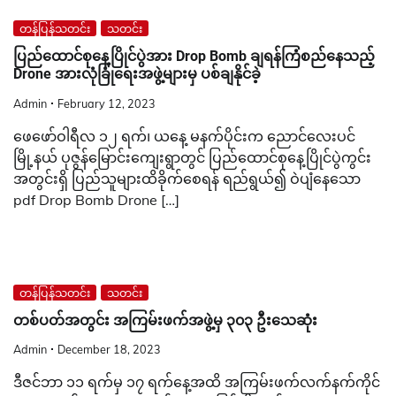
တန်ပြန်သတင်း
သတင်း
ပြည်ထောင်စုနေ့ပြိုင်ပွဲအား Drop Bomb ချရန်ကြံစည်နေသည့်
Drone အားလုံခြုံရေးအဖွဲ့များမှ ပစ်ချနိုင်ခဲ့
Admin
February 12, 2023
ဖေဖော်ဝါရီလ ၁၂ ရက်၊ ယနေ့ မနက်ပိုင်းက ညောင်လေးပင်
မြို့နယ် ပုဇွန်မြောင်းကျေးရွာတွင် ပြည်ထောင်စုနေ့ပြိုင်ပွဲကွင်း
အတွင်းရှိ ပြည်သူများထိခိုက်စေရန် ရည်ရွယ်၍ ဝဲပျံနေသော
pdf Drop Bomb Drone […]
တန်ပြန်သတင်း
သတင်း
တစ်ပတ်အတွင်း အကြမ်းဖက်အဖွဲ့မှ ၃၀၃ ဦးသေဆုံး
Admin
December 18, 2023
ဒီဇင်ဘာ ၁၁ ရက်မှ ၁၇ ရက်နေ့အထိ အကြမ်းဖက်လက်နက်ကိုင်