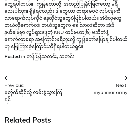
တွေ့ရပါတယ်။ ကျွန်တော်တို့ အတည်ပြုနိုင်ခြင်းတော့ မရှိ
သေးပါဘူး။ ရှိခဲ့ရင်လည်း ဒါတွေဟာ တရားမဝင် လုပ်ငန်းကို
လာရောက်လုပ်ကိုင် နေထိုင်သူတွေပဲဖြစ်ပါတယ်။ အဲဒီလူတွေ
ဘယ်လိုရောက်လဲ၊ ဘယ်သူတွေက ခေါ်လာလဲဆိုတာ အဲဒီ
နယ်မြေမှာ လှုပ်ရှားနေတဲ့ KNU တပ်မဟာ(၆) မသိဘဲနဲ့
ရောက်လာစရာ အကြောင်းမရှိဘူးလို့ ကျွန်တော်ပြောချင်ပါတယ်
ဟု ဖြေကြားခဲ့ကြောင်းသိရှိရပါတယ်ရှင်။
Posted in
တန်ပြန်သတင်း
,
သတင်း
Post
Previous:
Next:
navigation
မတိုက်ဆိုင်လို့ လမ်းခွဲသွားကြ
myanmar army
ရင်
Related Posts