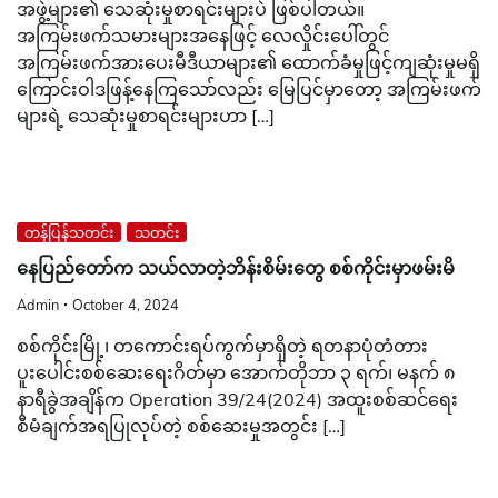
အဖွဲ့များ၏ သေဆုံးမှုစာရင်းများပဲ ဖြစ်ပါတယ်။
အကြမ်းဖက်သမားများအနေဖြင့် လေလှိုင်းပေါ်တွင်
အကြမ်းဖက်အားပေးမီဒီယာများ၏ ထောက်ခံမှုဖြင့်ကျဆုံးမှုမရှိ
ကြောင်းဝါဒဖြန့်နေကြသော်လည်း မြေပြင်မှာတော့ အကြမ်းဖက်
များရဲ့ သေဆုံးမှုစာရင်းများဟာ […]
တန်ပြန်သတင်း
သတင်း
နေပြည်တော်က သယ်လာတဲ့ဘိန်းစိမ်းတွေ စစ်ကိုင်းမှာဖမ်းမိ
Admin
October 4, 2024
စစ်ကိုင်းမြို့၊ တကောင်းရပ်ကွက်မှာရှိတဲ့ ရတနာပုံတံတား
ပူးပေါင်းစစ်ဆေးရေးဂိတ်မှာ အောက်တိုဘာ ၃ ရက်၊ မနက် ၈
နာရီခွဲအချိန်က Operation 39/24(2024) အထူးစစ်ဆင်ရေး
စီမံချက်အရပြုလုပ်တဲ့ စစ်ဆေးမှုအတွင်း […]