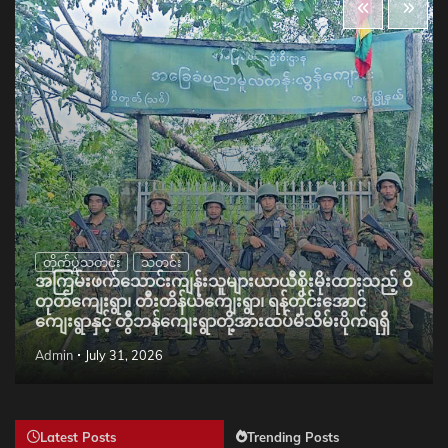
တိုက်ပွဲသတင်း
သတင်း
အကြမ်းဖက်သောင်းကျန်းသူများယာယီစိုးမိုးထားသည့် ဝိ
တုတ်ကျေးရွာ၊ တီးတိန်ယံကျေးရွာ၊ ရန်တိုင်းအောင်
ကျေးရွာနှင့် တွီဘန်ကျေးရွာတို့အားထပ်မံသိမ်းပိုက်ရရှိ
Admin
July 31, 2026
Latest Posts
Trending Posts