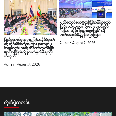
ပြည်ထောင်စုသမ္မတမြန်မာနိုင်ငံတော်
နိုင်ငံတော်သမ္မတ ဦးမင်းအောင်လှိုင်
“မြန်မာ-ထိုင်း စီးပွားရေးဖိုရမ်” သို့
တက်ရောက်မိန့်ခွန်းပြောကြား
ပြည်ထောင်စုသမ္မတမြန်မာနိုင်ငံတော်
Admin
August 7, 2026
နှင့် ထိုင်းနိုင်ငံတို့အကြား နားလည်မှု
စာချွန်လွှာများနှင့် သဘောတူစာချုပ်
များ အပြန်အလှန်လက်မှတ်ရေးထိုး
လဲလှယ်
Admin
August 7, 2026
တိုက်ပွဲသတင်း