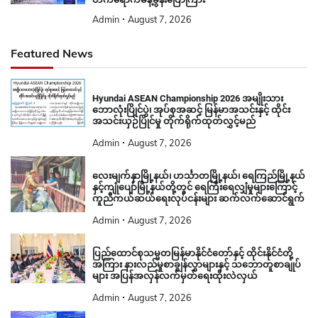
Admin
August 7, 2026
Featured News
Hyundai ASEAN Championship 2026 အမျိုးသား
ဘောလုံးပြိုင်ပွဲ၊ အုပ်စုအဆင့် မြန်မာအသင်းနှင့် ထိုင်း
အသင်းယှဉ်ပြိုင်မှု တိုက်ရိုက်ထုတ်လွှင့်မည်
Admin
August 7, 2026
လေးမျက်နှာမြို့နယ်၊ ဟင်္သာတမြို့နယ်၊ ရေကြည်မြို့နယ်
နှင့်ကျုံပျော်မြို့နယ်တို့တွင် ရေကြီးရေလျှံမှုများကြောင့်
ကူညီကယ်ဆယ်ရေးလုပ်ငန်းများ ဆက်လက်ဆောင်ရွက်
Admin
August 7, 2026
ပြည်ထောင်စုသမ္မတမြန်မာနိုင်ငံတော်နှင့် ထိုင်းနိုင်ငံတို့
အကြား နားလည်မှုစာချွန်လွှာများနှင့် သဘောတူစာချုပ်
များ အပြန်အလှန်လက်မှတ်ရေးထိုးလဲလှယ်
Admin
August 7, 2026