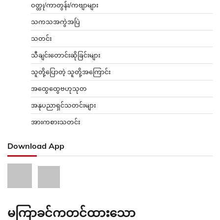
ဝတ္ထု/ကာတွန်း/ကဗျာများ
သကသအကွဲအပြဲ
သတင်း
သီချင်းတောင်းဆိုခြင်းများ
သူတို့ပြောတဲ့ သူတို့အကြောင်း
အထွေထွေဗဟုသုတ
အနုပညာရှင်သတင်းများ
အားကစားသတင်း
Download App
မကြာခင်ကတင်ထားသော