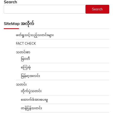
Search
Search
SiteMap အလိုက်
ဖတ်ရှုသင့်သည့်သတင်းများ
FACT CHECK
သတင်းစာ
မြဝတီ
ကြေးမုံ
မြန်မာ့အလင်း
သတင်း
တိုက်ပွဲသတင်း
ထောက်ခံအားပေးမှု
တန်ပြန်သတင်း