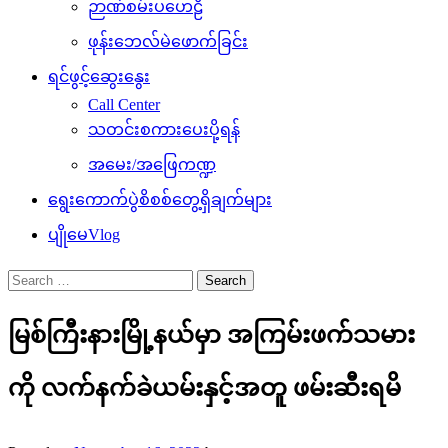
ဉာဏ်စမ်းပဟေဠိ
ဖုန်းဘေလ်မဲဖောက်ခြင်း
ရင်ဖွင့်ဆွေးနွေး
Call Center
သတင်းစကားပေးပို့ရန်
အမေး/အဖြေကဏ္ဍ
ရွေးကောက်ပွဲစိစစ်တွေ့ရှိချက်များ
ပျိုမေVlog
Search
for:
မြစ်ကြီးနားမြို့နယ်မှာ အကြမ်းဖက်သမား
ကို လက်နက်ခဲယမ်းနှင့်အတူ ဖမ်းဆီးရမိ