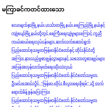
မကြာခင်ကတင်ထားသော
လေးမျက်နှာမြို့နယ်၊ ဟင်္သာတမြို့နယ်၊ ရေကြည်မြို့နယ်နှင့်
ကျုံပျော်မြို့နယ်တို့တွင် ရေကြီးရေလျှံမှုများကြောင့် ကူညီ
ကယ်ဆယ်ရေးလုပ်ငန်းများ ဆက်လက်ဆောင်ရွက်
ပြည်ထောင်စုသမ္မတမြန်မာနိုင်ငံတော်နှင့် ထိုင်းနိုင်ငံတို့
အကြား နားလည်မှုစာချွန်လွှာများနှင့် သဘောတူစာချုပ်များ
အပြန်အလှန်လက်မှတ်ရေးထိုးလဲလှယ်
ပြည်ထောင်စုသမ္မတမြန်မာနိုင်ငံတော် နိုင်ငံတော်သမ္မတ
ဦးမင်းအောင်လှိုင် “မြန်မာ-ထိုင်း စီးပွားရေးဖိုရမ်” သို့ တက်
ရောက်မိန့်ခွန်းပြောကြား
ပြည်ထောင်စုသမ္မတမြန်မာနိုင်ငံတော် နိုင်ငံတော်သမ္မတ