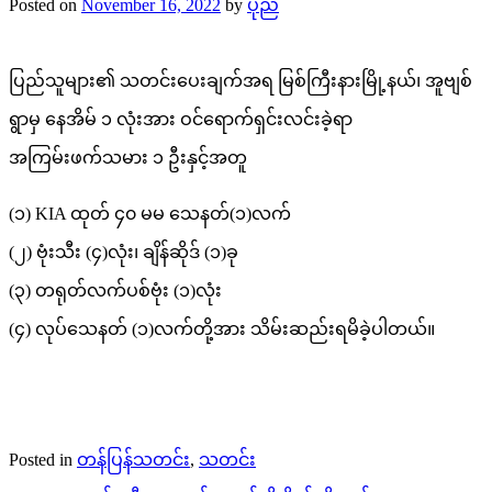
Posted on
November 16, 2022
by
ပုည
ပြည်သူများ၏ သတင်းပေးချက်အရ မြစ်ကြီးနားမြို့နယ်၊ အူဗျစ်
ရွာမှ နေအိမ် ၁ လုံးအား ဝင်ရောက်ရှင်းလင်းခဲ့ရာ
အကြမ်းဖက်သမား ၁ ဦးနှင့်အတူ
(၁) KIA ထုတ် ၄၀ မမ သေနတ်(၁)လက်
(၂) ဗုံးသီး (၄)လုံး၊ ချိန်ဆိုဒ် (၁)ခု
(၃) တရုတ်လက်ပစ်ဗုံး (၁)လုံး
(၄) လုပ်သေနတ် (၁)လက်တို့အား သိမ်းဆည်းရမိခဲ့ပါတယ်။
Posted in
တန်ပြန်သတင်း
,
သတင်း