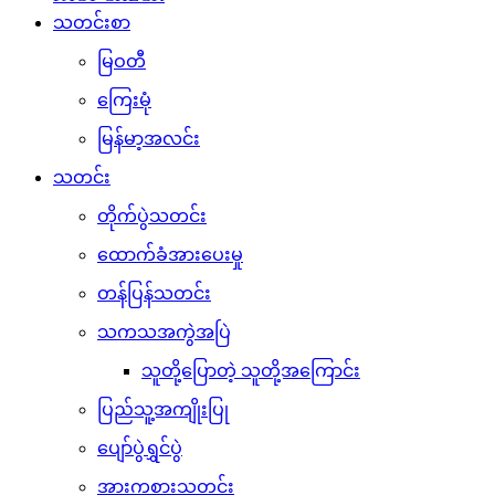
သတင်းစာ
မြဝတီ
ကြေးမုံ
မြန်မာ့အလင်း
သတင်း
တိုက်ပွဲသတင်း
ထောက်ခံအားပေးမှု
တန်ပြန်သတင်း
သကသအကွဲအပြဲ
သူတို့ပြောတဲ့ သူတို့အကြောင်း
ပြည်သူ့အကျိုးပြု
ပျော်ပွဲရွှင်ပွဲ
အားကစားသတင်း