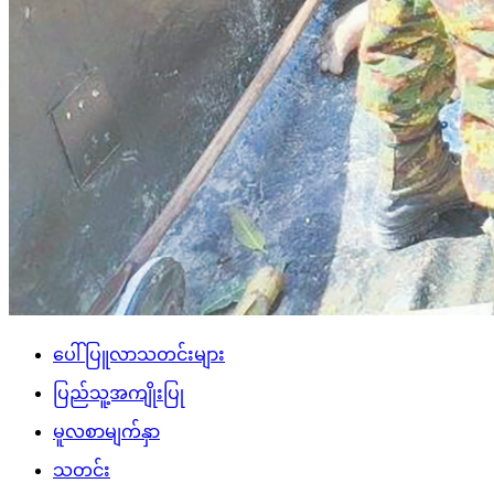
ပေါ်ပြူလာသတင်းများ
ပြည်သူ့အကျိုးပြု
မူလစာမျက်နှာ
သတင်း