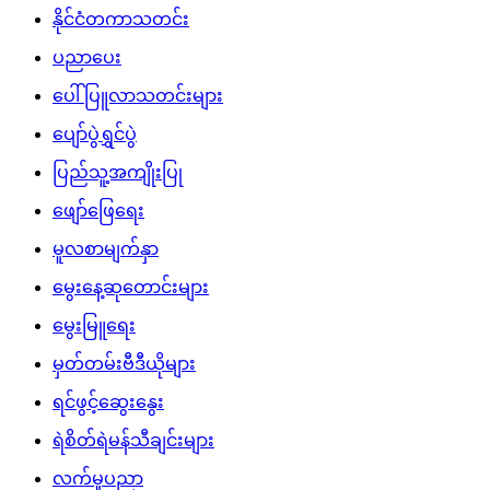
နိုင်ငံတကာသတင်း
ပညာပေး
ပေါ်ပြူလာသတင်းများ
ပျော်ပွဲရွှင်ပွဲ
ပြည်သူ့အကျိုးပြု
ဖျော်ဖြေရေး
မူလစာမျက်နှာ
မွေးနေ့ဆုတောင်းများ
မွေးမြူရေး
မှတ်တမ်းဗီဒီယိုများ
ရင်ဖွင့်ဆွေးနွေး
ရဲစိတ်ရဲမန်သီချင်းများ
လက်မှုပညာ