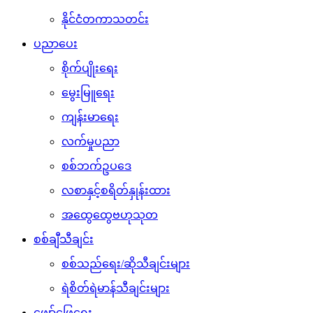
နိုင်ငံတကာသတင်း
ပညာပေး
စိုက်ပျိုးရေး
မွေးမြူရေး
ကျန်းမာရေး
လက်မှုပညာ
စစ်ဘက်ဥပဒေ
လစာနှင့်စရိတ်နှုန်းထား
အထွေထွေဗဟုသုတ
စစ်ချီသီချင်း
စစ်သည်ရေး/ဆိုသီချင်းများ
ရဲစိတ်ရဲမာန်သီချင်းများ
ဖျော်ဖြေရေး