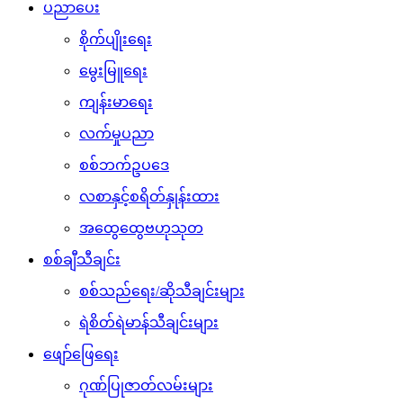
ပညာပေး
စိုက်ပျိုးရေး
မွေးမြူရေး
ကျန်းမာရေး
လက်မှုပညာ
စစ်ဘက်ဥပဒေ
လစာနှင့်စရိတ်နှုန်းထား
အထွေထွေဗဟုသုတ
စစ်ချီသီချင်း
စစ်သည်ရေး/ဆိုသီချင်းများ
ရဲစိတ်ရဲမာန်သီချင်းများ
ဖျော်ဖြေရေး
ဂုဏ်ပြုဇာတ်လမ်းများ