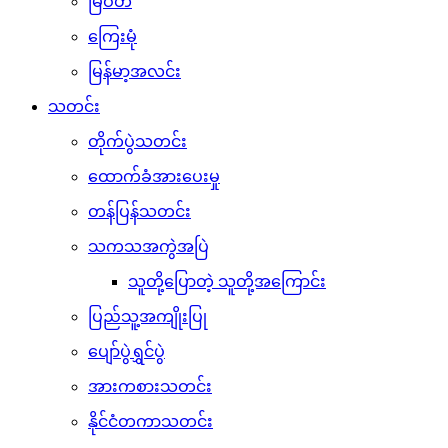
မြဝတီ
ကြေးမုံ
မြန်မာ့အလင်း
သတင်း
တိုက်ပွဲသတင်း
ထောက်ခံအားပေးမှု
တန်ပြန်သတင်း
သကသအကွဲအပြဲ
သူတို့ပြောတဲ့ သူတို့အကြောင်း
ပြည်သူ့အကျိုးပြု
ပျော်ပွဲရွှင်ပွဲ
အားကစားသတင်း
နိုင်ငံတကာသတင်း