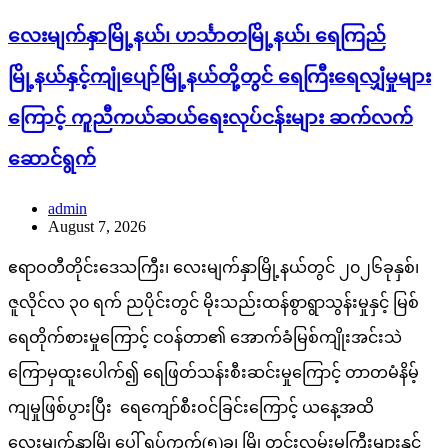
လေးမျက်နှာမြို့နယ်၊ ဟင်္သာတမြို့နယ်၊ ရေကြည်
မြို့နယ်နှင့်ကျုံပျော်မြို့နယ်တို့တွင် ရေကြီးရေလျှံမှုများ
ကြောင့် ကူညီကယ်ဆယ်ရေးလုပ်ငန်းများ ဆက်လက်
ဆောင်ရွက်
admin
August 7, 2026
ဧရာဝတီတိုင်းဒေသကြီး၊ လေးမျက်နှာမြို့နယ်တွင် ၂၀၂၆ခုနှစ်၊
ဇူလိုင်လ ၃၀ ရက် ညပိုင်းတွင် မိုးသည်းထန်စွာရွာသွန်းမှုနှင့် မြစ်
ရေတိုက်စားမှုကြောင့် ငဝန်တာ၏ အောက်ခံမြစ်ကျိုးအင်းသဲ
ကြောမှထူးပေါက်၍ ရေဖြတ်သန်းစီးဆင်းမှုကြောင့် တာတမံနိမ့်
ကျမှုဖြစ်ပွားပြီး ရေကျော်စီးဝင်ခြင်းကြောင့် ယနေ့အထိ
လေးမျက်နှာမြို့ပေါ် ရပ်ကွက်(၅)ခု၊ မြို့တွင်းလမ်းမကြီးများနှင့်