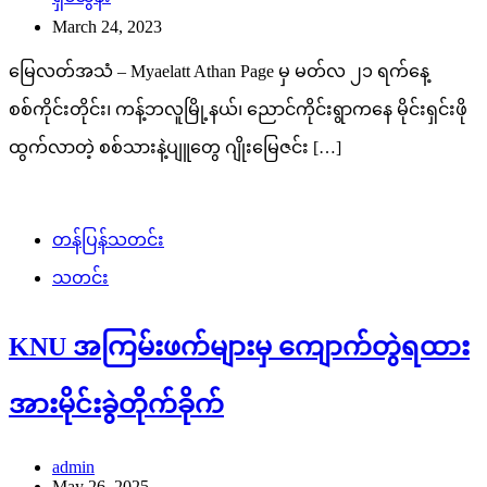
March 24, 2023
မြေလတ်အသံ – Myaelatt Athan Page မှ မတ်လ ၂၁ ရက်နေ့
စစ်ကိုင်းတိုင်း၊ ကန့်ဘလူမြို့နယ်၊ ညောင်ကိုင်းရွာကနေ မိုင်းရှင်းဖို
ထွက်လာတဲ့ စစ်သားနဲ့ပျူတွေ ဂျိုးမြေဇင်း […]
တန်ပြန်သတင်း
သတင်း
KNU အကြမ်းဖက်များမှ ကျောက်တွဲရထား
အားမိုင်းခွဲတိုက်ခိုက်
admin
May 26, 2025