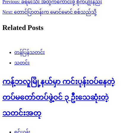
Post
Previous:
ခရမ်းသီး အထွက်ကောင်းဖို့ စိုက်ပျိုးနည်း
navigation
Next:
တောင်ပြာတန်းက မောင်မောင် စစ်သည်သို့
Related Posts
တန်ပြန်သတင်း
သတင်း
ကန့်ဘလူမြို့နယ်မှာ ကင်းပုန်းဝပ်နေတဲ့
တပ်မတော်တပ်ဖွဲ့ဝင် ၃ ဦးသေဆုံးတဲ့
သတင်းအတု
ရှင်ယွန်း