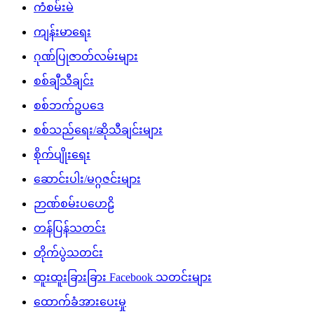
ကံစမ်းမဲ
ကျန်းမာရေး
ဂုဏ်ပြုဇာတ်လမ်းများ
စစ်ချီသီချင်း
စစ်ဘက်ဥပဒေ
စစ်သည်ရေး/ဆိုသီချင်းများ
စိုက်ပျိုးရေး
ဆောင်းပါး/မဂ္ဂဇင်းများ
ဉာဏ်စမ်းပဟေဠိ
တန်ပြန်သတင်း
တိုက်ပွဲသတင်း
ထူးထူးခြားခြား Facebook သတင်းများ
ထောက်ခံအားပေးမှု