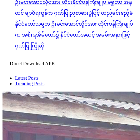
ဦးမင်းအောင်လှိုင်အား ထိုင်းနိုင်ငံဝန်ကြီးချုပ် မစ္စတာ အနု
ထင် ချာဝီရကွန်က ဂုဏ်ပြုညစာစားပွဲဖြင့် တည်ခင်းဧည့်ခံ
နိုင်ငံတော်သမ္မတ ဦးမင်းအောင်လှိုင်အား ထိုင်းဝန်ကြီးချုပ်
က အစိုးရအိမ်တော်၌ နိုင်ငံတော်အဆင့် အခမ်းအနားဖြင့်
ဂုဏ်ပြုကြိုဆို
Direct Download APK
Latest Posts
Trending Posts