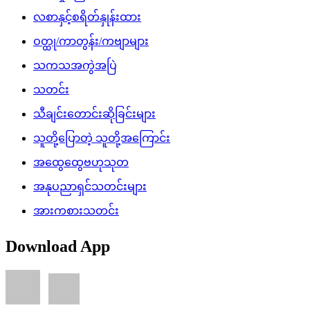
လစာနှင့်စရိတ်နှုန်းထား
ဝတ္ထု/ကာတွန်း/ကဗျာများ
သကသအကွဲအပြဲ
သတင်း
သီချင်းတောင်းဆိုခြင်းများ
သူတို့ပြောတဲ့ သူတို့အကြောင်း
အထွေထွေဗဟုသုတ
အနုပညာရှင်သတင်းများ
အားကစားသတင်း
Download App