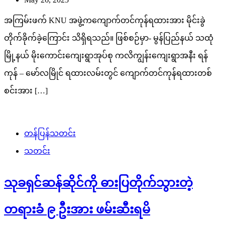
အကြမ်းဖက် KNU အဖွဲ့ကကျောက်တင်ကုန်ရထားအား မိုင်းခွဲ
တိုက်ခိုက်ခဲ့ကြောင်း သိရှိရသည်။ ဖြစ်စဉ်မှာ- မွန်ပြည်နယ် သထုံ
မြို့နယ် မိုးကောင်းကျေးရွာအုပ်စု ကလိကျွန်းကျေးရွာအနီး ရန်
ကုန် – မော်လမြိုင် ရထားလမ်းတွင် ကျောက်တင်ကုန်ရထားတစ်
စင်းအား […]
တန်ပြန်သတင်း
သတင်း
သုခရှင်ဆန်ဆိုင်ကို ဓားပြတိုက်သွားတဲ့
တရားခံ ၉ ဦးအား ဖမ်းဆီးရမိ