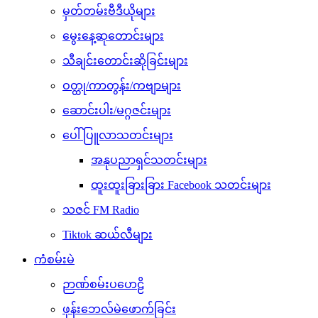
မှတ်တမ်းဗီဒီယိုများ
မွေးနေ့ဆုတောင်းများ
သီချင်းတောင်းဆိုခြင်းများ
ဝတ္ထု/ကာတွန်း/ကဗျာများ
ဆောင်းပါး/မဂ္ဂဇင်းများ
ပေါ်ပြူလာသတင်းများ
အနုပညာရှင်သတင်းများ
ထူးထူးခြားခြား Facebook သတင်းများ
သဇင် FM Radio
Tiktok ဆယ်လီများ
ကံစမ်းမဲ
ဉာဏ်စမ်းပဟေဠိ
ဖုန်းဘေလ်မဲဖောက်ခြင်း