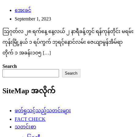
အေးခင်
September 1, 2023
ဩဂုတ်လ ၂၈ ရက်နေ့ နေ့လယ် ၂ နာရီခန့်တွင် ရန်ကုန်တိုင်း မရမ်း
ကုန်းမြို့နယ် ၁ ရပ်ကွက် ဘုရင့်နောင်လမ်း ဇေယျာမွန်အိမ်ရာ
တိုက် ‌၁ အခန်း၁၀၅ […]
Search
Search
SiteMap အလိုက်
ဖတ်ရှုသင့်သည့်သတင်းများ
FACT CHECK
သတင်းစာ