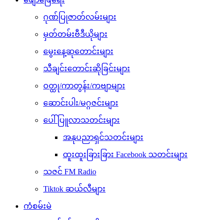
ဂုဏ်ပြုဇာတ်လမ်းများ
မှတ်တမ်းဗီဒီယိုများ
မွေးနေ့ဆုတောင်းများ
သီချင်းတောင်းဆိုခြင်းများ
ဝတ္ထု/ကာတွန်း/ကဗျာများ
ဆောင်းပါး/မဂ္ဂဇင်းများ
ပေါ်ပြူလာသတင်းများ
အနုပညာရှင်သတင်းများ
ထူးထူးခြားခြား Facebook သတင်းများ
သဇင် FM Radio
Tiktok ဆယ်လီများ
ကံစမ်းမဲ