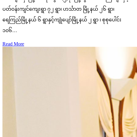
ပတ်ဝန်းကျင်ကျေးရွာ ၇၂ ရွာ၊ ဟင်္သာတ မြို့နယ် ၂၆ ရွာ၊
ရေကြည်မြို့နယ် ၆ ရွာနှင့်ကျုံပျော်မြို့နယ် ၂ ရွာ ၊ စုစုပေါင်း
၁၀၆…
Read More