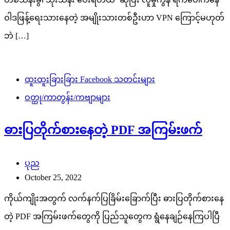
ဝါဒဖြန့်ရေးသားနေတဲ့ အမျိုးသားတစ်ဦးဟာ VPN ကြောင့်မဟုတ်
ဘဲ […]
ထူးထူးခြားခြား Facebook သတင်းများ
ဝတ္ထု/ကာတွန်း/ကဗျာများ
ဓားပြတိုက်စားနေတဲ့ PDF အကြမ်းဖက်
ပုည
October 25, 2022
ကိုယ်ကျိုးအတွက် လက်နက်ပြခြိမ်းခြောက်ပြီး ဓားပြတိုက်စားနေ
တဲ့ PDF အကြမ်းဖက်တွေကို ပြည်သူတွေက ရွံနေချဉ်နေကြပါပြီ