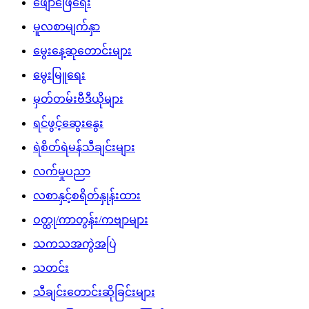
ဖျော်ဖြေရေး
မူလစာမျက်နှာ
မွေးနေ့ဆုတောင်းများ
မွေးမြူရေး
မှတ်တမ်းဗီဒီယိုများ
ရင်ဖွင့်ဆွေးနွေး
ရဲစိတ်ရဲမန်သီချင်းများ
လက်မှုပညာ
လစာနှင့်စရိတ်နှုန်းထား
ဝတ္ထု/ကာတွန်း/ကဗျာများ
သကသအကွဲအပြဲ
သတင်း
သီချင်းတောင်းဆိုခြင်းများ