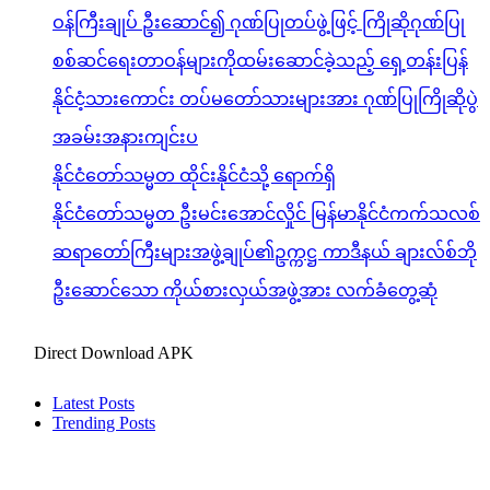
ဝန်ကြီးချုပ် ဦးဆောင်၍ ဂုဏ်ပြုတပ်ဖွဲ့ဖြင့် ကြိုဆိုဂုဏ်ပြု
စစ်ဆင်ရေးတာဝန်များကိုထမ်းဆောင်ခဲ့သည့် ရှေ့တန်းပြန်
နိုင်ငံ့သားကောင်း တပ်မတော်သားများအား ဂုဏ်ပြုကြိုဆိုပွဲ
အခမ်းအနားကျင်းပ
နိုင်ငံတော်သမ္မတ ထိုင်းနိုင်ငံသို့ ရောက်ရှိ
နိုင်ငံတော်သမ္မတ ဦးမင်းအောင်လှိုင် မြန်မာနိုင်ငံကက်သလစ်
ဆရာတော်ကြီးများအဖွဲ့ချုပ်၏ဥက္ကဋ္ဌ ကာဒီနယ် ချားလ်စ်ဘို
ဦးဆောင်သော ကိုယ်စားလှယ်အဖွဲ့အား လက်ခံတွေ့ဆုံ
Direct Download APK
Latest Posts
Trending Posts