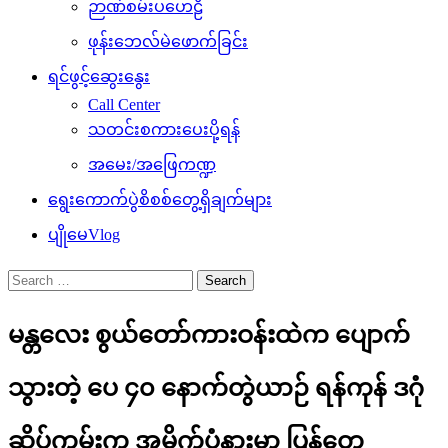
ဉာဏ်စမ်းပဟေဠိ
ဖုန်းဘေလ်မဲဖောက်ခြင်း
ရင်ဖွင့်ဆွေးနွေး
Call Center
သတင်းစကားပေးပို့ရန်
အမေး/အဖြေကဏ္ဍ
ရွေးကောက်ပွဲစိစစ်တွေ့ရှိချက်များ
ပျိုမေVlog
Search
for:
မန္တလေး စွယ်တော်ကားဝန်းထဲက ပျောက်
သွားတဲ့ ပေ ၄၀ နောက်တွဲယာဉ် ရန်ကုန် ဒဂုံ
ဆိပ်ကမ်းက အမှိုက်ပုံနားမှာ ပြန်တွေ့