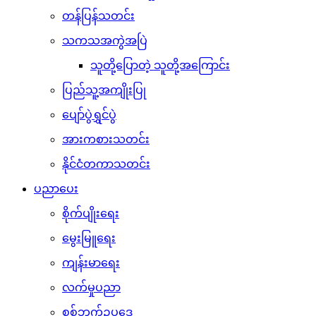
တန်ပြန်သတင်း
သကသအကွဲအပြဲ
သူတို့ပြောတဲ့ သူတို့အကြောင်း
ပြည်သူ့အကျိုးပြု
ပျော်ပွဲရွှင်ပွဲ
အားကစားသတင်း
နိုင်ငံတကာသတင်း
ပညာပေး
စိုက်ပျိုးရေး
မွေးမြူရေး
ကျန်းမာရေး
လက်မှုပညာ
စစ်ဘက်ဥပဒေ