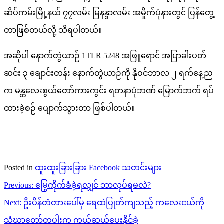
ဆိပ်ကမ်းမြို့နယ် ၇၇လမ်း မြနန္ဒာလမ်း အမှိုက်ပုံနားတွင် ပြန်တွေ့
တာဖြစ်တယ်လို့ သိရပါတယ်။
အဆိုပါ နောက်တွဲယာဉ် 1TLR 5248 အဖြူရောင် အပြာခါးပတ်
ဆင်း ၃ ချောင်းတန်း နောက်တွဲယာဉ်ကို နိုဝင်ဘာလ ၂ ရက်နေ့ည
က မန္တလေးစွယ်တော်ကားကွင်း ရတနာပုံဘဏ် မြောက်ဘက် ရပ်
ထားခဲ့စဉ် ပျောက်သွားတာ ဖြစ်ပါတယ်။
Posted in
ထူးထူးခြားခြား Facebook သတင်းများ
Post
Previous:
မြွေကိုက်ခံခဲ့ရလျှင် ဘာလုပ်ရမလဲ?
navigation
Next:
ဦးပိန်တံတားပေါ်မှ ရေထဲပြုတ်ကျသည့် ကလေးငယ်ကို
သံဃာတော်တပါးက ကယ်ဆယ်ပေးနိုင်ခဲ့