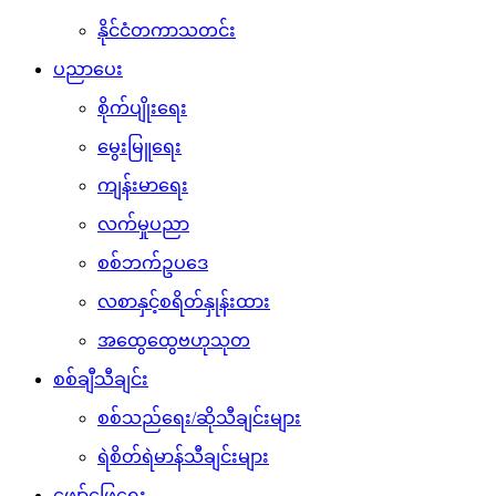
နိုင်ငံတကာသတင်း
ပညာပေး
စိုက်ပျိုးရေး
မွေးမြူရေး
ကျန်းမာရေး
လက်မှုပညာ
စစ်ဘက်ဥပဒေ
လစာနှင့်စရိတ်နှုန်းထား
အထွေထွေဗဟုသုတ
စစ်ချီသီချင်း
စစ်သည်ရေး/ဆိုသီချင်းများ
ရဲစိတ်ရဲမာန်သီချင်းများ
ဖျော်ဖြေရေး