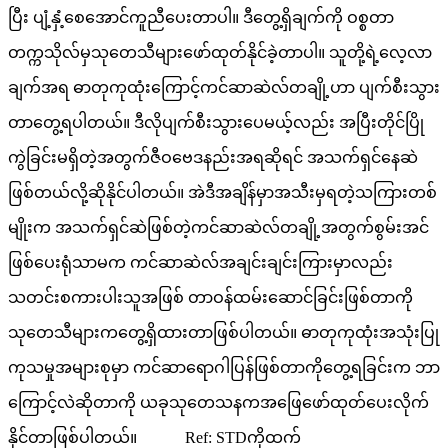
ပြီး ပျံ့နှံ့စေအောင်ကူညီပေးတာပါ။ ဒီတွေ့ရှိချက်ကို ဝစ္စတာ
တက္ကသိုလ်မှသုတေသီများဖော်ထုတ်နိုင်ခဲ့တာပါ။ သူတို့ရဲ့လေ့လာ
ချက်အရ ဓာတုကုထုံးကြောင့်ကင်ဆာဆဲလ်တချို့ဟာ ပျက်စီးသွား
တာတွေ့ရပါတယ်။ ဒီလိုပျက်စီးသွားပေမယ့်လည်း အပြီးတိုင်ပြို
ကွဲခြင်းမရှိတဲ့အတွက်ဇီဝဗေဒနည်းအရဆိုရင် အသက်ရှင်နေဆဲ
ဖြစ်တယ်လို့ဆိုနိုင်ပါတယ်။ အဲဒီအချိန်မှာအသီးမှရတဲ့သကြားတစ်
မျိုးက အသက်ရှင်ဆဲဖြစ်တဲ့ကင်ဆာဆဲလ်တချို့အတွက်စွမ်းအင်
ဖြစ်ပေးရုံသာမက ကင်ဆာဆဲလ်အချင်းချင်းကြားမှာလည်း
သတင်းစကားပါးသူအဖြစ် တာဝန်ထမ်းဆောင်ခြင်းဖြစ်တာကို
သုတေသီများကတွေ့ရှိထားတာဖြစ်ပါတယ်။ ဓာတုကုထုံးအသုံးပြု
ကုသမှုအများစုမှာ ကင်ဆာရောဂါပြန်ဖြစ်တာကိုတွေ့ရခြင်းက ဘာ
ကြောင့်လဲဆိုတာကို ယခုသုတေသနကအဖြေဖော်ထုတ်ပေးလိုက်
နိုင်တာဖြစ်ပါတယ်။ Ref: STDကိုထက်