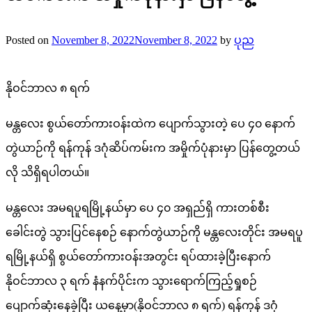
Posted on
November 8, 2022
November 8, 2022
by
ပုည
နိုဝင်ဘာလ ၈ ရက်
မန္တလေး စွယ်တော်ကားဝန်းထဲက ပျောက်သွားတဲ့ ပေ ၄၀ နောက်
တွဲယာဉ်ကို ရန်ကုန် ဒဂုံဆိပ်ကမ်းက အမှိုက်ပုံနားမှာ ပြန်တွေ့တယ်
လို သိရှိရပါတယ်။
မန္တလေး အမရပူရမြို့နယ်မှာ ပေ ၄၀ အရှည်ရှိ ကားတစ်စီး
ခေါင်းတွဲ သွားပြင်နေစဉ် နောက်တွဲယာဉ်ကို မန္တလေးတိုင်း အမရပူ
ရမြို့နယ်ရှိ စွယ်တော်ကားဝန်းအတွင်း ရပ်ထားခဲ့ပြီးနောက်
နိုဝင်ဘာလ ၃ ရက် နံနက်ပိုင်းက သွားရောက်ကြည့်ရှုစဉ်
ပျောက်ဆုံးနေခဲ့ပြီး ယနေ့မှာ(နိုဝင်ဘာလ ၈ ရက်) ရန်ကုန် ဒဂုံ