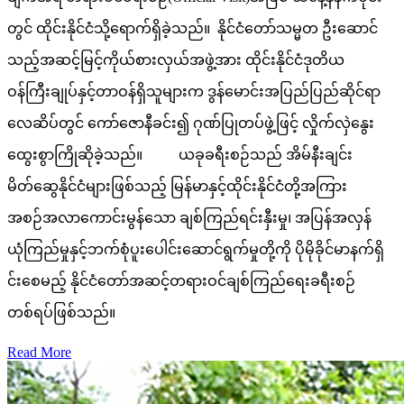
တွင် ထိုင်းနိုင်ငံသို့ရောက်ရှိခဲ့သည်။ နိုင်ငံတော်သမ္မတ ဦးဆောင်
သည့်အဆင့်မြင့်ကိုယ်စားလှယ်အဖွဲ့အား ထိုင်းနိုင်ငံဒုတိယ
ဝန်ကြီးချုပ်နှင့်တာဝန်ရှိသူများက ဒွန်မောင်းအပြည်ပြည်ဆိုင်ရာ
လေဆိပ်တွင် ကော်ဇောနီခင်း၍ ဂုဏ်ပြုတပ်ဖွဲ့ဖြင့် လှိုက်လှဲနွေး
ထွေးစွာကြိုဆိုခဲ့သည်။ ယခုခရီးစဉ်သည် အိမ်နီးချင်း
မိတ်ဆွေနိုင်ငံများဖြစ်သည့် မြန်မာနှင့်ထိုင်းနိုင်ငံတို့အကြား
အစဉ်အလာကောင်းမွန်သော ချစ်ကြည်ရင်းနှီးမှု၊ အပြန်အလှန်
ယုံကြည်မှုနှင့်ဘက်စုံပူးပေါင်းဆောင်ရွက်မှုတို့ကို ပိုမိုခိုင်မာနက်ရှိ
င်းစေမည့် နိုင်ငံတော်အဆင့်တရားဝင်ချစ်ကြည်ရေးခရီးစဉ်
တစ်ရပ်ဖြစ်သည်။
Read More