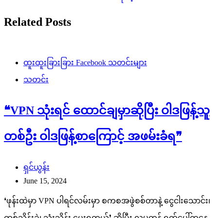
Related Posts
ထူးထူးခြားခြား Facebook သတင်းများ
သတင်း
❝VPN သုံးရင် ထောင်ချမှာဆိုပြီး ဝါဒဖြန့်သူ
တစ်ဦး ဝါဒဖြန့်စာကြောင့် အဖမ်းခံရ❞
ရှင်ယွန်း
June 15, 2024
❛ဖုန်းထဲမှာ VPN ပါရင်လမ်းမှာ စကစအဖွဲစစ်တာနဲ့ ငွေငါးသောင်း၊
တစ်သိန်းခွဲ၊ သုံးသိန်း ပေးရတယ်❜ ဆိုပြီး လူမှုကွန် ရက်ပေါ်ကနေ