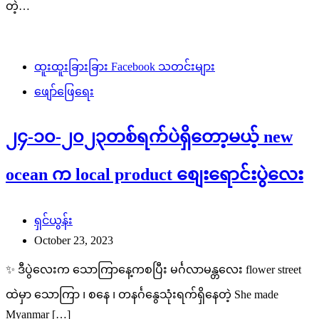
တဲ့…
ထူးထူးခြားခြား Facebook သတင်းများ
ဖျော်ဖြေရေး
၂၄-၁၀-၂၀၂၃တစ်ရက်ပဲရှိတော့မယ့် new
ocean က local product စျေးရောင်းပွဲလေး
ရှင်ယွန်း
October 23, 2023
✨ ဒီပွဲလေးက သောကြာနေ့ကစပြီး မင်္ဂလာမန္တလေး flower street
ထဲမှာ သောကြာ ၊ စနေ ၊ တနင်္ဂနွေသုံးရက်ရှိနေတဲ့ She made
Myanmar […]