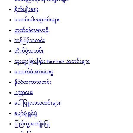
စိုက်ပျိုးရေး
ဆောင်းပါး/မဂ္ဂဇင်းများ
ဉာဏ်စမ်းပဟေဠိ
တန်ပြန်သတင်း
တိုက်ပွဲသတင်း
ထူးထူးခြားခြား Facebook သတင်းများ
ထောက်ခံအားပေးမှု
နိုင်ငံတကာသတင်း
ပညာပေး
ပေါ်ပြူလာသတင်းများ
ပျော်ပွဲရွှင်ပွဲ
ပြည်သူ့အကျိုးပြု