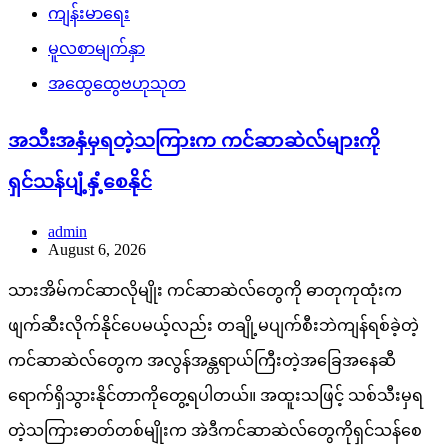
ကျန်းမာရေး
မူလစာမျက်နှာ
အထွေထွေဗဟုသုတ
အသီးအနှံမှရတဲ့သကြားက ကင်ဆာဆဲလ်များကို
ရှင်သန်ပျံ့နှံ့စေနိုင်
admin
August 6, 2026
သားအိမ်ကင်ဆာလိုမျိုး ကင်ဆာဆဲလ်တွေကို ဓာတုကုထုံးက
ဖျက်ဆီးလိုက်နိုင်ပေမယ့်လည်း တချို့မပျက်စီးဘဲကျန်ရစ်ခဲ့တဲ့
ကင်ဆာဆဲလ်တွေက အလွန်အန္တရာယ်ကြီးတဲ့အခြေအနေဆီ
ရောက်ရှိသွားနိုင်တာကိုတွေ့ရပါတယ်။ အထူးသဖြင့် သစ်သီးမှရ
တဲ့သကြားဓာတ်တစ်မျိုးက အဲဒီကင်ဆာဆဲလ်တွေကိုရှင်သန်စေ