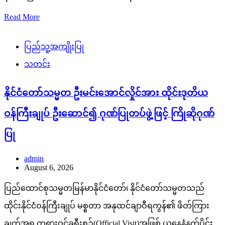
Read More
ပြည်သူ့အကျိုးပြု
သတင်း
နိုင်ငံတော်သမ္မတ ဦးမင်းအောင်လှိုင်အား ထိုင်းဒုတိယ
ဝန်ကြီးချုပ် ဦးဆောင်၍ ဂုဏ်ပြုတပ်ဖွဲ့ဖြင့် ကြိုဆိုဂုဏ်
ပြု
admin
August 6, 2026
ပြည်ထောင်စုသမ္မတမြန်မာနိုင်ငံတော်၊ နိုင်ငံတော်သမ္မတသည်
ထိုင်းနိုင်ငံဝန်ကြီးချုပ် မစ္စတာ အနုထင်ချာဝီရကွန်၏ ဖိတ်ကြား
ချက်အရ တရားဝင်ခရီးစဉ်(Official Visit)အဖြစ် ယနေ့နံနက်ပိုင်း