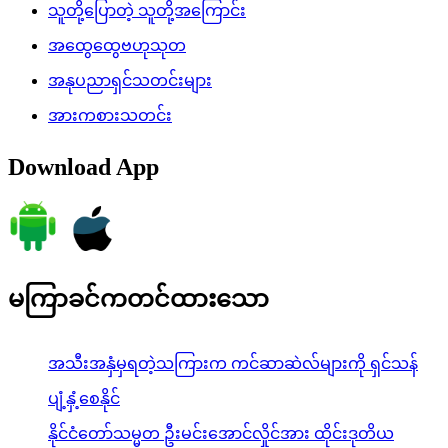
သူတို့ပြောတဲ့ သူတို့အကြောင်း
အထွေထွေဗဟုသုတ
အနုပညာရှင်သတင်းများ
အားကစားသတင်း
Download App
မကြာခင်ကတင်ထားသော
အသီးအနှံမှရတဲ့သကြားက ကင်ဆာဆဲလ်များကို ရှင်သန်
ပျံ့နှံ့စေနိုင်
နိုင်ငံတော်သမ္မတ ဦးမင်းအောင်လှိုင်အား ထိုင်းဒုတိယ