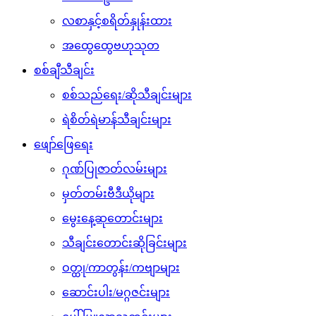
လစာနှင့်စရိတ်နှုန်းထား
အထွေထွေဗဟုသုတ
စစ်ချီသီချင်း
စစ်သည်ရေး/ဆိုသီချင်းများ
ရဲစိတ်ရဲမာန်သီချင်းများ
ဖျော်ဖြေရေး
ဂုဏ်ပြုဇာတ်လမ်းများ
မှတ်တမ်းဗီဒီယိုများ
မွေးနေ့ဆုတောင်းများ
သီချင်းတောင်းဆိုခြင်းများ
ဝတ္ထု/ကာတွန်း/ကဗျာများ
ဆောင်းပါး/မဂ္ဂဇင်းများ