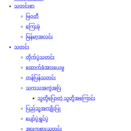
သတင်းစာ
မြဝတီ
ကြေးမုံ
မြန်မာ့အလင်း
သတင်း
တိုက်ပွဲသတင်း
ထောက်ခံအားပေးမှု
တန်ပြန်သတင်း
သကသအကွဲအပြဲ
သူတို့ပြောတဲ့ သူတို့အကြောင်း
ပြည်သူ့အကျိုးပြု
ပျော်ပွဲရွှင်ပွဲ
အားကစားသတင်း