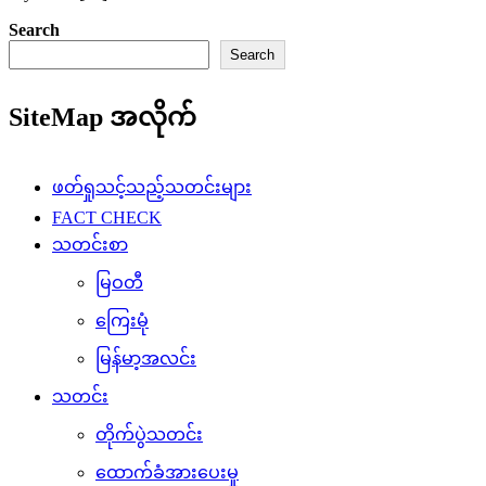
Search
Search
SiteMap အလိုက်
ဖတ်ရှုသင့်သည့်သတင်းများ
FACT CHECK
သတင်းစာ
မြဝတီ
ကြေးမုံ
မြန်မာ့အလင်း
သတင်း
တိုက်ပွဲသတင်း
ထောက်ခံအားပေးမှု