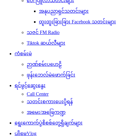
ပေါ်ပြူလာသတင်းများ
အနုပညာရှင်သတင်းများ
ထူးထူးခြားခြား Facebook သတင်းများ
သဇင် FM Radio
Tiktok ဆယ်လီများ
ကံစမ်းမဲ
ဉာဏ်စမ်းပဟေဠိ
ဖုန်းဘေလ်မဲဖောက်ခြင်း
ရင်ဖွင့်ဆွေးနွေး
Call Center
သတင်းစကားပေးပို့ရန်
အမေး/အဖြေကဏ္ဍ
ရွေးကောက်ပွဲစိစစ်တွေ့ရှိချက်များ
ပျိုမေVlog