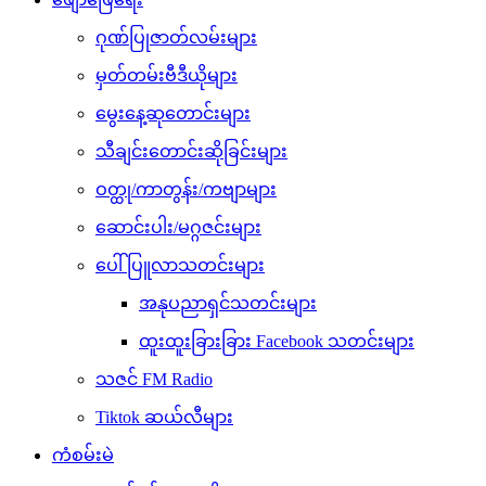
ဂုဏ်ပြုဇာတ်လမ်းများ
မှတ်တမ်းဗီဒီယိုများ
မွေးနေ့ဆုတောင်းများ
သီချင်းတောင်းဆိုခြင်းများ
ဝတ္ထု/ကာတွန်း/ကဗျာများ
ဆောင်းပါး/မဂ္ဂဇင်းများ
ပေါ်ပြူလာသတင်းများ
အနုပညာရှင်သတင်းများ
ထူးထူးခြားခြား Facebook သတင်းများ
သဇင် FM Radio
Tiktok ဆယ်လီများ
ကံစမ်းမဲ