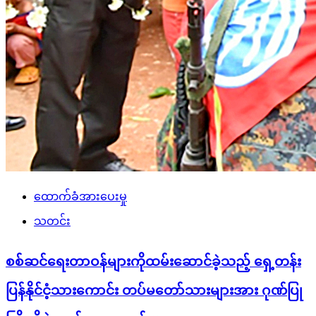
ထောက်ခံအားပေးမှု
သတင်း
စစ်ဆင်ရေးတာဝန်များကိုထမ်းဆောင်ခဲ့သည့် ရှေ့တန်း
ပြန်နိုင်ငံ့သားကောင်း တပ်မတော်သားများအား ဂုဏ်ပြု