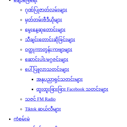
ဂုဏ်ပြုဇာတ်လမ်းများ
မှတ်တမ်းဗီဒီယိုများ
မွေးနေ့ဆုတောင်းများ
သီချင်းတောင်းဆိုခြင်းများ
ဝတ္ထု/ကာတွန်း/ကဗျာများ
ဆောင်းပါး/မဂ္ဂဇင်းများ
ပေါ်ပြူလာသတင်းများ
အနုပညာရှင်သတင်းများ
ထူးထူးခြားခြား Facebook သတင်းများ
သဇင် FM Radio
Tiktok ဆယ်လီများ
ကံစမ်းမဲ