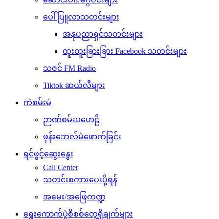
ပေါ်ပြူလာသတင်းများ
အနုပညာရှင်သတင်းများ
ထူးထူးခြားခြား Facebook သတင်းများ
သဇင် FM Radio
Tiktok ဆယ်လီများ
ကံစမ်းမဲ
ဉာဏ်စမ်းပဟေဠိ
ဖုန်းဘေလ်မဲဖောက်ခြင်း
ရင်ဖွင့်ဆွေးနွေး
Call Center
သတင်းစကားပေးပို့ရန်
အမေး/အဖြေကဏ္ဍ
ရွေးကောက်ပွဲစိစစ်တွေ့ရှိချက်များ