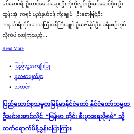
ခင်မောင်ရီ၊ ဦးတင်မောင်ဆွေ၊ ဦးကိုကိုလွင်၊ ဦးခင်မောင်စိုး၊ ဦး
ထွန်းအုံ၊ ကရင်ပြည်နယ်ဝန်ကြီးချုပ် ဦးစောမြင့်ဦး၊
တနင်္သာရီတိုင်းဒေသကြီးဝန်ကြီးချုပ် ဦးဇော်နိုင်ဦး၊ ခရီးစဉ်တွင်
လိုက်ပါလာကြသည့်…
Read More
ပြည်သူ့အကျိုးပြု
မူလစာမျက်နှာ
သတင်း
ပြည်ထောင်စုသမ္မတမြန်မာနိုင်ငံတော် နိုင်ငံတော်သမ္မတ
ဦးမင်းအောင်လှိုင် “မြန်မာ-ထိုင်း စီးပွားရေးဖိုရမ်” သို့
တက်ရောက်မိန့်ခွန်းပြောကြား