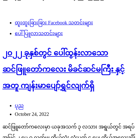
ထူးထူးခြားခြား Facebook သတင်းများ
ပေါ်ပြူလာသတင်းများ
၂၀၂၂ ခုနှစ်တွင် ပေါ်ထွန်းလာသော
ဆင်ဖြူတော်ကလေး မိခင်ဆင်မကြီး နှင့်
အတူ ကျန်းမာပျော်ရွှင်လျက်ရှိ
ပုည
October 24, 2022
ဆင်ဖြူတော်ကလေးမှာ ယခုအသက် ၃ လသား အရွယ်တွင် အရပ်
အမြင့် ၂ ပေ ၉ လက်မ၊ ကိုယ်လုံး လုံးပတ် ၄ ပေ၊ ကိုယ်အလေးချိန်