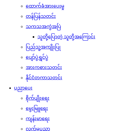
ထောက်ခံအားပေးမှု
တန်ပြန်သတင်း
သကသအကွဲအပြဲ
သူတို့ပြောတဲ့ သူတို့အကြောင်း
ပြည်သူ့အကျိုးပြု
ပျော်ပွဲရွှင်ပွဲ
အားကစားသတင်း
နိုင်ငံတကာသတင်း
ပညာပေး
စိုက်ပျိုးရေး
မွေးမြူရေး
ကျန်းမာရေး
လက်မှုပညာ