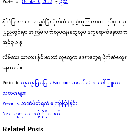
Posted on
October 6, 2022
by
ပုည
နိုင်ငံခြားကနေ အလှူခံပြီး ပိုက်ဆံတွေ ခွဲယူကြတာက အုပ်စု ၁ ခု။
ပြည်တွင်းမှာ အကြမ်းဖက်လုပ်ငန်းတွေလုပ် ဒုက္ခရောက်နေတာက
အုပ်စု ၁ ခု။
လိမ်စား၊ ညာစား၊ ခိုင်းစားတဲ့ လူတွေက နေရာတွေရ ပိုက်ဆံတွေရ
နေတာပါ။
Posted in
ထူးထူးခြားခြား Facebook သတင်းများ
,
ပေါ်ပြူလာ
သတင်းများ
Post
Previous:
ဘဏ်ပိတ်ရက် ကြော်ငြာခြင်း
navigation
Next:
ဘုရား ဘာလို့ ရှိခိုးတယ်
Related Posts