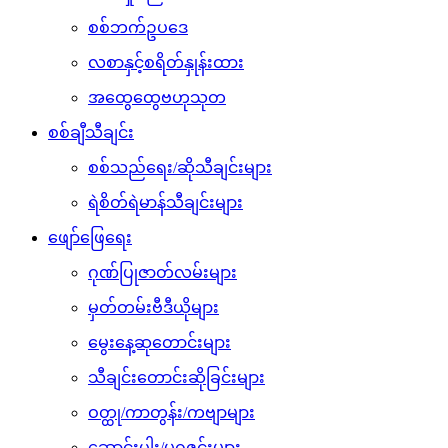
စစ်ဘက်ဥပဒေ
လစာနှင့်စရိတ်နှုန်းထား
အထွေထွေဗဟုသုတ
စစ်ချီသီချင်း
စစ်သည်ရေး/ဆိုသီချင်းများ
ရဲစိတ်ရဲမာန်သီချင်းများ
ဖျော်ဖြေရေး
ဂုဏ်ပြုဇာတ်လမ်းများ
မှတ်တမ်းဗီဒီယိုများ
မွေးနေ့ဆုတောင်းများ
သီချင်းတောင်းဆိုခြင်းများ
ဝတ္ထု/ကာတွန်း/ကဗျာများ
ဆောင်းပါး/မဂ္ဂဇင်းများ