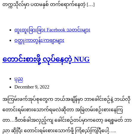
တက္ကသိုလ်မှာ ပထမနှစ် တက်ရောက်နေတဲ့ […]
ထူးထူးခြားခြား Facebook သတင်းများ
ဝတ္ထု/ကာတွန်း/ကဗျာများ
တောင်းစားဖို့ လုပ်နေတဲ့ NUG
ပုည
December 9, 2022
အကြမ်းဖက်အုပ်စုတွေက ဘယ်အချိန်မှာ ဘာခေါင်းစဉ်နဲ့ ဘယ်လို
တောင်းရမ်းစားသောက်ရမလဲဆိုတာ အမြဲတမ်းစဉ်းစားနေကြ
တာ…ဒီတစ်ခါအလှည့်ကျ ခေါင်းစဉ်တပ်မှာကတော့ ခရစ္စမတ် ဘာ
ညာ ဆိုပြီး တောင်းရမ်းစားသောက်ဖို့ ကြံစည်ကြပြီပေါ့…..