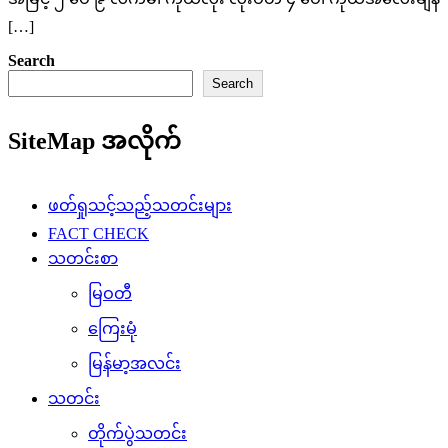
[…]
Search
Search
SiteMap အလိုက်
ဖတ်ရှုသင့်သည့်သတင်းများ
FACT CHECK
သတင်းစာ
မြဝတီ
ကြေးမုံ
မြန်မာ့အလင်း
သတင်း
တိုက်ပွဲသတင်း