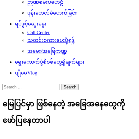
ဉာဏ်စမ်းပဟေဠိ
ဖုန်းဘေလ်မဲဖောက်ခြင်း
ရင်ဖွင့်ဆွေးနွေး
Call Center
သတင်းစကားပေးပို့ရန်
အမေး/အဖြေကဏ္ဍ
ရွေးကောက်ပွဲစိစစ်တွေ့ရှိချက်များ
ပျိုမေVlog
Search
for:
မြေပြင်မှာ ဖြစ်နေတဲ့ အခြေအနေတွေကို
ဖော်ပြနေတာပါ