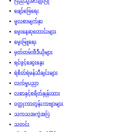
ပြည်သူ့အကျိုးပြု
ဖျော်ဖြေရေး
မူလစာမျက်နှာ
မွေးနေ့ဆုတောင်းများ
မွေးမြူရေး
မှတ်တမ်းဗီဒီယိုများ
ရင်ဖွင့်ဆွေးနွေး
ရဲစိတ်ရဲမန်သီချင်းများ
လက်မှုပညာ
လစာနှင့်စရိတ်နှုန်းထား
ဝတ္ထု/ကာတွန်း/ကဗျာများ
သကသအကွဲအပြဲ
သတင်း