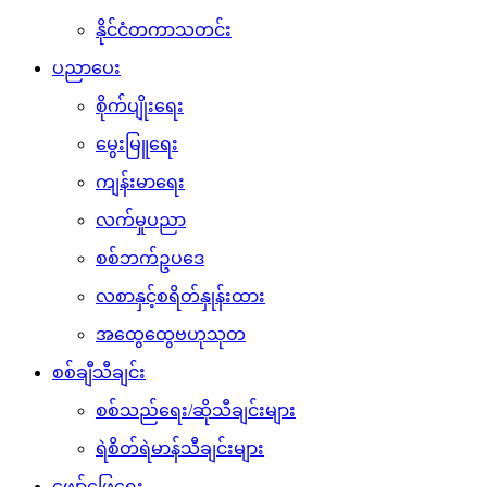
နိုင်ငံတကာသတင်း
ပညာပေး
စိုက်ပျိုးရေး
မွေးမြူရေး
ကျန်းမာရေး
လက်မှုပညာ
စစ်ဘက်ဥပဒေ
လစာနှင့်စရိတ်နှုန်းထား
အထွေထွေဗဟုသုတ
စစ်ချီသီချင်း
စစ်သည်ရေး/ဆိုသီချင်းများ
ရဲစိတ်ရဲမာန်သီချင်းများ
ဖျော်ဖြေရေး