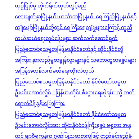
ယှဉ်ပြိုင်မှု တိုက်ရိုက်ထုတ်လွှင့်မည်
လေးမျက်နှာမြို့နယ်၊ ဟင်္သာတမြို့နယ်၊ ရေကြည်မြို့နယ်နှင့်
ကျုံပျော်မြို့နယ်တို့တွင် ရေကြီးရေလျှံမှုများကြောင့် ကူညီ
ကယ်ဆယ်ရေးလုပ်ငန်းများ ဆက်လက်ဆောင်ရွက်
ပြည်ထောင်စုသမ္မတမြန်မာနိုင်ငံတော်နှင့် ထိုင်းနိုင်ငံတို့
အကြား နားလည်မှုစာချွန်လွှာများနှင့် သဘောတူစာချုပ်များ
အပြန်အလှန်လက်မှတ်ရေးထိုးလဲလှယ်
ပြည်ထောင်စုသမ္မတမြန်မာနိုင်ငံတော် နိုင်ငံတော်သမ္မတ
ဦးမင်းအောင်လှိုင် “မြန်မာ-ထိုင်း စီးပွားရေးဖိုရမ်” သို့ တက်
ရောက်မိန့်ခွန်းပြောကြား
ပြည်ထောင်စုသမ္မတမြန်မာနိုင်ငံတော် နိုင်ငံတော်သမ္မတ
ဦးမင်းအောင်လှိုင်အား ထိုင်းနိုင်ငံဝန်ကြီးချုပ် မစ္စတာ အနု
ထင် ချာဝီရကွန်က ဂုဏ်ပြုညစာစားပွဲဖြင့် တည်ခင်းဧည့်ခံ