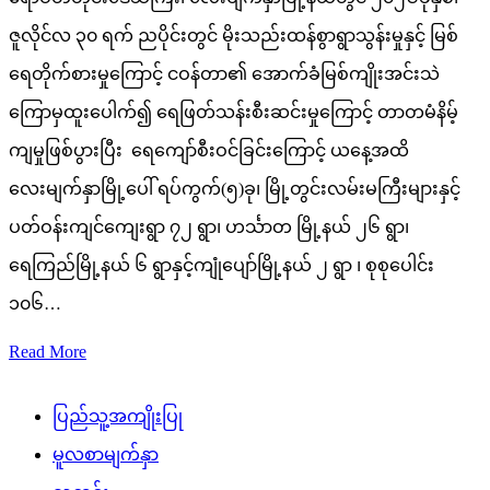
ဇူလိုင်လ ၃၀ ရက် ညပိုင်းတွင် မိုးသည်းထန်စွာရွာသွန်းမှုနှင့် မြစ်
ရေတိုက်စားမှုကြောင့် ငဝန်တာ၏ အောက်ခံမြစ်ကျိုးအင်းသဲ
ကြောမှထူးပေါက်၍ ရေဖြတ်သန်းစီးဆင်းမှုကြောင့် တာတမံနိမ့်
ကျမှုဖြစ်ပွားပြီး ရေကျော်စီးဝင်ခြင်းကြောင့် ယနေ့အထိ
လေးမျက်နှာမြို့ပေါ် ရပ်ကွက်(၅)ခု၊ မြို့တွင်းလမ်းမကြီးများနှင့်
ပတ်ဝန်းကျင်ကျေးရွာ ၇၂ ရွာ၊ ဟင်္သာတ မြို့နယ် ၂၆ ရွာ၊
ရေကြည်မြို့နယ် ၆ ရွာနှင့်ကျုံပျော်မြို့နယ် ၂ ရွာ ၊ စုစုပေါင်း
၁၀၆…
Read More
ပြည်သူ့အကျိုးပြု
မူလစာမျက်နှာ