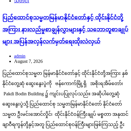
သတင်း
ပြည်ထောင်စုသမ္မတမြန်မာနိုင်ငံတော်နှင့် ထိုင်းနိုင်ငံတို့
အကြား နားလည်မှုစာချွန်လွှာများနှင့် သဘောတူစာချုပ်
များ အပြန်အလှန်လက်မှတ်ရေးထိုးလဲလှယ်
admin
August 7, 2026
ပြည်ထောင်စုသမ္မတ မြန်မာနိုင်ငံတော်နှင့် ထိုင်းနိုင်ငံတို့အကြား နှစ်
နိုင်ငံတွေ့ဆုံ ဆွေးနွေးပွဲကို ဗန်ကောက်မြို့ရှိ အစိုးရအိမ်တော်၊
Pakdi Bodin Building ၌ ကျင်းပပြုလုပ်သည်။ အဆိုပါတွေ့ဆုံ
ဆွေးနွေးပွဲသို့ ပြည်ထောင်စု သမ္မတမြန်မာနိုင်ငံတော် နိုင်ငံတော်
သမ္မတ ဦးမင်းအောင်လှိုင်၊ ထိုင်းနိုင်ငံဝန်ကြီးချုပ် မစ္စတာ အနုထင်
ချာဝီရကွန်တို့နှင့်အတူ ပြည်ထောင်စုဝန်ကြီးများဖြစ်ကြသည့် ဦး