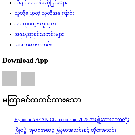
သီချင်းတောင်းဆိုခြင်းများ
သူတို့ပြောတဲ့ သူတို့အကြောင်း
အထွေထွေဗဟုသုတ
အနုပညာရှင်သတင်းများ
အားကစားသတင်း
Download App
မကြာခင်ကတင်ထားသော
Hyundai ASEAN Championship 2026 အမျိုးသားဘောလုံး
ပြိုင်ပွဲ၊ အုပ်စုအဆင့် မြန်မာအသင်းနှင့် ထိုင်းအသင်း