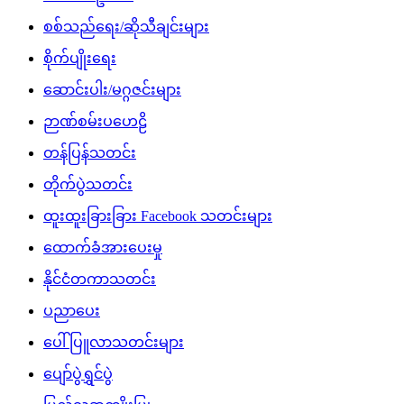
စစ်သည်ရေး/ဆိုသီချင်းများ
စိုက်ပျိုးရေး
ဆောင်းပါး/မဂ္ဂဇင်းများ
ဉာဏ်စမ်းပဟေဠိ
တန်ပြန်သတင်း
တိုက်ပွဲသတင်း
ထူးထူးခြားခြား Facebook သတင်းများ
ထောက်ခံအားပေးမှု
နိုင်ငံတကာသတင်း
ပညာပေး
ပေါ်ပြူလာသတင်းများ
ပျော်ပွဲရွှင်ပွဲ