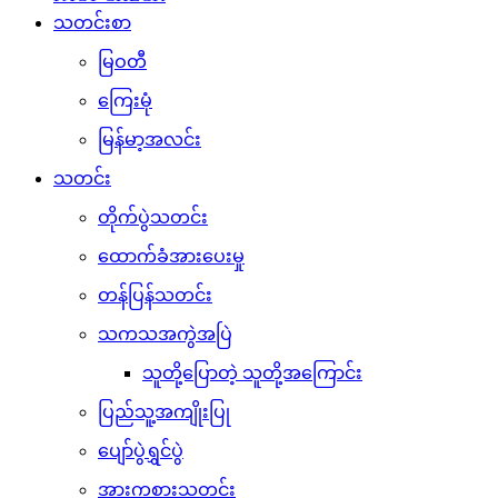
သတင်းစာ
မြဝတီ
ကြေးမုံ
မြန်မာ့အလင်း
သတင်း
တိုက်ပွဲသတင်း
ထောက်ခံအားပေးမှု
တန်ပြန်သတင်း
သကသအကွဲအပြဲ
သူတို့ပြောတဲ့ သူတို့အကြောင်း
ပြည်သူ့အကျိုးပြု
ပျော်ပွဲရွှင်ပွဲ
အားကစားသတင်း