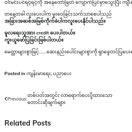
ဝါးမင်းပင်ရင့်ရင့်ကို အနေတော်ဖြတ် ကျောက်ပြင်မှာသွေးပြီး က
တနေ့တခါ လူးပေးပါက မူးဝေခြင်းသက်သာစေပါသည်
အခြားအဆစ်အမြစ်ကိုက်ခဲပါကလူးပေးနိုင်ပါသည်။
မူလရေးသူအား credit ပေးပါတယ်။
ကူးယူဖော်ပြခြင်းဖြစ်ပါတယ်။
မေတ္တာများစွာဖြင့်…….ဆေးနည်းပေါင်းများစွာကို ရှာဖွေတင်ပြပေ
Posted in
ကျန်းမာရေး
,
ပညာပေး
Post
တစ်ပတ်အတွင်း လာရောက်ပေးပို့ထားသော
Previous:
တောင်းဆိုချက်များ
navigation
Related Posts