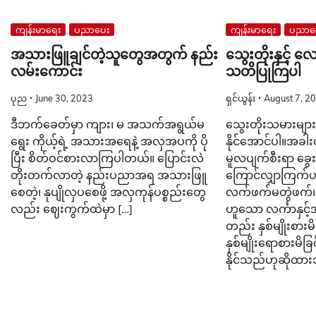
ကျန်းမာရေး
ပညာပေး
ကျန်းမာရေး
ပညာပ
အသားဖြူချင်တဲ့သူတွေအတွက် နည်း
သွေးတိုးနှင့် 
လမ်းကောင်း
သတိပြုကြပါ
ပုည
June 30, 2023
ရှင်ယွန်း
August 7, 2
ဒီဘက်ခေတ်မှာ ကျား၊ မ အသက်အရွယ်မ
သွေးတိုးသမားမျ
ရွေး ကိုယ့်ရဲ့ အသားအရေနဲ့ အလှအပကို ပို
နိုင်အောင်ပါ။အခါ
ပြီး စိတ်ဝင်စားလာကြပါတယ်။ ပြောင်းလဲ
မူလပျက်စီးရာ ခွ
တိုးတက်လာတဲ့ နည်းပညာအရ အသားဖြူ
ကြောင်လျှာကြက်
စေတဲ့၊ နုပျိုလှပစေဖို့ အလှကုန်ပစ္စည်းတွေ
လက်ဖက်မတွဲဖက်၊
လည်း ဈေးကွက်ထဲမှာ […]
ဟူသော လင်္ကာနှင်
တည်း နှစ်မျိုးစားမ
နှစ်မျိုးရောစားမိခ
နိုင်သည်ဟုဆိုထား