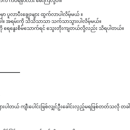
က ကပ်ရမှာလား မေးကြလို့ပါ။
ာ ပူလာပီးချွေးများ ထွက်လာပါလိမ့်မယ် ။
းပါ။ အရမ်းကို သိသိသာသာ သက်သာသွားပါလိမ့်မယ်။
ကို ရေနွေးစိမ်သောက်ရင် သွေးတိုးကျတယ်လို့လည်း သိရပါတယ်။
်
ားပါတယ် ကျီးပေါင်းဖြစ်လျှင်ဦးခေါင်းလှည့်မရဖြစ်တတ်သလို တ