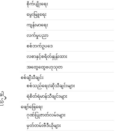
စိုက်ပျိုးရေး
မွေးမြူရေး
ကျန်းမာရေး
လက်မှုပညာ
စစ်ဘက်ဥပဒေ
လစာနှင့်စရိတ်နှုန်းထား
အထွေထွေဗဟုသုတ
စစ်ချီသီချင်း
စစ်သည်ရေး/ဆိုသီချင်းများ
ခါ
ရဲစိတ်ရဲမာန်သီချင်းများ
ည်
ဖျော်ဖြေရေး
ဂုဏ်ပြုဇာတ်လမ်းများ
မှတ်တမ်းဗီဒီယိုများ