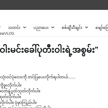
သတင်း
ပညာပေး
စစ်ချီသီချင်း
ဖျော်ဖ
ိုမေVLOG
ဝါးမင်းခေါ်ပုတီးဝါးရဲ့အစွမ်း”
သုံးဝင်ပုံလေးကို တင်ပြပေးလိုက်ရပါတယ်……..
ူခူးလိုက်ပါ။
ဝတ်နဲ့ပွတ်သုတ်လိုက်ပါ။
ထုတ်လိုက်ပါ။
းလိုက်ပါ။ ပုံမှာကြည်ပါ။