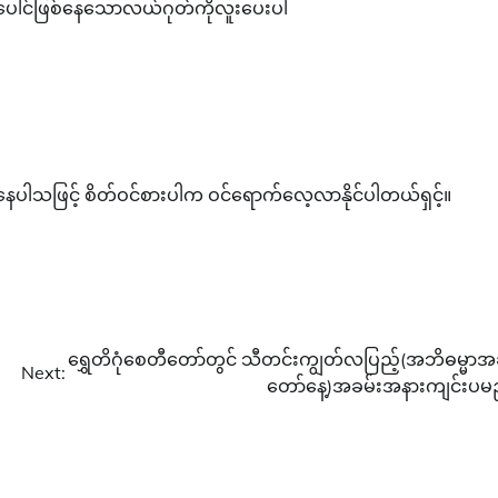
ျီးပေါင်ဖြစ်နေသောလယ်ဂုတ်ကိုလူးပေးပါ
းနေပါသဖြင့် စိတ်ဝင်စားပါက ဝင်ရောက်လေ့လာနိုင်ပါတယ်ရှင့်။
ရွှေတိဂုံစေတီတော်တွင် သီတင်းကျွတ်လပြည့်(အဘိဓမ္မာအ
Next:
တော်နေ့)အခမ်းအနားကျင်းပမ