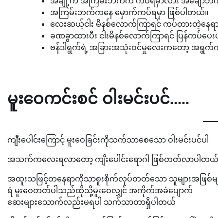
အချို့က အကြမ်းဘက်က ကပ်ရမှာလား အချောဘက်
အကြမ်းဘက်ကနေ မှောက်ကပ်ရမှာ ဖြစ်ပါတယ်။
လေးဆယ့်ငါး မိနစ်လောက်ကြာရင် ကပ်တားတဲ့နေရာမှ
ခဏခွာထားပီး ငါးမိနစ်လောက်ကြာရင် ပြန်ကပ်ပေ
ဗန်ဒါရွက်ရဲ့ အခြားအသုံးဝင်မှုလေးကတော့ အရွက်
မူးဝေကင်းစင် ဝါးမင်းပင်…..
ကျီးပေါင်းကြောင့် မူးဝေခြင်းကိုသက်သာစေသော ဝါးမင်းပင်ပါ
အသက်ကလေးရလာတော့ ကျီးပေါင်းရောဂါ ဖြစ်တတ်လာပါတယ
အထူးသဖြင့်တနေရာကိုသာစူးစိုက်လုပ်တတ်သော သူများအဖြစ်မျ
ရံ မူးဝေတတ်ပါသည်ထိုသို့မူးဝေလျှင် အကိုက်အခဲပျောက်
ဆေးများသောက်လည်းမရပါ သက်သာတာရှိပါတယ်