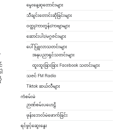
မွေးနေ့ဆုတောင်းများ
သီချင်းတောင်းဆိုခြင်းများ
ဝတ္ထု/ကာတွန်း/ကဗျာများ
ဆောင်းပါး/မဂ္ဂဇင်းများ
ပေါ်ပြူလာသတင်းများ
့
အနုပညာရှင်သတင်းများ
င်
ထူးထူးခြားခြား Facebook သတင်းများ
ပါ
သဇင် FM Radio
ု
Tiktok ဆယ်လီများ
ကံစမ်းမဲ
ဉာဏ်စမ်းပဟေဠိ
ဖုန်းဘေလ်မဲဖောက်ခြင်း
ရင်ဖွင့်ဆွေးနွေး