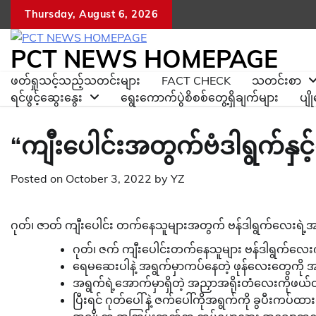
Skip
Thursday, August 6, 2026
to
content
PCT NEWS HOMEPAGE
ဖတ်ရှုသင့်သည့်သတင်းများ
FACT CHECK
သတင်းစာ
ရင်ဖွင့်ဆွေးနွေး
ရွေးကောက်ပွဲစိစစ်တွေ့ရှိချက်များ
ပျ
“ကျီးပေါင်းအတွက်ဗံဒါရွက်နှင့်
Posted on
October 3, 2022
by
YZ
ဂုတ်၊ ဇာတ် ကျီးပေါင်း တက်နေသူများအတွက် ဗန်ဒါရွက်လေးရဲ့အ
ဂုတ်၊ ဇက် ကျီးပေါင်းတက်နေသူများ ဗန်ဒါရွက်လေးကိ
ရေမဆေးပါနဲ့ အရွက်မှာကပ်နေတဲ့ ဖုန်လေးတွေကို အ
အရွက်ရဲ့အောက်မှာရှိတဲ့ အညှာအရိုးတံလေးကိုဖယ်
ပြီးရင် ဂုတ်ပေါ်နဲ့ ဇက်ပေါ်ကိုအရွက်ကို ခွပီးကပ်ထာ