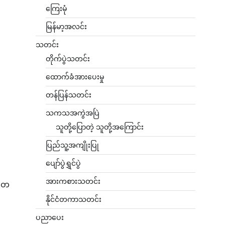
ကြေးမုံ
မြန်မာ့အလင်း
သတင်း
တိုက်ပွဲသတင်း
ထောက်ခံအားပေးမှု
တန်ပြန်သတင်း
သကသအကွဲအပြဲ
သူတို့ပြောတဲ့ သူတို့အကြောင်း
ပြည်သူ့အကျိုးပြု
ပျော်ပွဲရွှင်ပွဲ
အားကစားသတင်း
ခါတ
နိုင်ငံတကာသတင်း
ပညာပေး