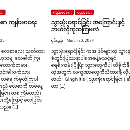
ေး
ကျန်းမာရေး
ပညာပေး
လေစာ ကျန်းမာရေး
သွားဖုံးရောင်ခြင်း အကြောင်းနှင့်
ဘယ်လိုကုသကြမလဲ
025
ရှင်ယွန်း
March 20, 2024
ား လေစာလေး သတိထား
သွားဖုံးရောင်ခြင်း ကအဖြစ်များတဲ့ သွားနဲ
းဟူသမျှ လေဓါတ်ကြွ၊
ခံတွင်းပြဿနာပါ။ အခန့်မသင့်ရင်
ေးတောက်တမာ၊
ရေစီးကမ်းပြိုပြီး သွားတွေကိုပါ ထိခိုက်နို
ဟင်းခါးဝက်သား
တဲ့အတွက် လက္ခဏာတွေကိုသိထားဖို့ လို
 တစ်ချက်မှတ်ကြပါ
တယ်။ Gingivitis ( သွားဖုံးရောင်ခြင်း ) ဆိ
့အညီ လေစာကို တစ်နေ့
တာ […]
ိခြင်း၊ တစ်ကြိမ်တည်း
ြင်းတို့ကြောင့် လေဖြတ်
သည်။ […]