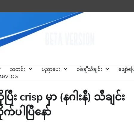
သတင်း
ပညာပေး
စစ်ချီသီချင်း
ဖျော်ဖ
ိုမေVLOG
ီး crisp မှာ (နဂါးနီ) သီချင်း
က်ပါပြီနော်