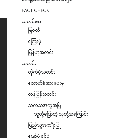
FACT CHECK
သတင်းစာ
မြဝတီ
ကြေးမုံ
မြန်မာ့အလင်း
သတင်း
တိုက်ပွဲသတင်း
ထောက်ခံအားပေးမှု
တန်ပြန်သတင်း
သကသအကွဲအပြဲ
သူတို့ပြောတဲ့ သူတို့အကြောင်း
ပြည်သူ့အကျိုးပြု
ပျော်ပွဲရွှင်ပွဲ