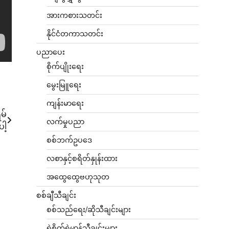
အားကစားသတင်း
နိုင်ငံတကာသတင်း
ပညာပေး
စိုက်ပျိုးရေး
မွေးမြူရေး
ကျန်းမာရေး
မ်
လက်မှုပညာ
ါ့
စစ်ဘက်ဥပဒေ
လစာနှင့်စရိတ်နှုန်းထား
အထွေထွေဗဟုသုတ
စစ်ချီသီချင်း
စစ်သည်ရေး/ဆိုသီချင်းများ
ရဲစိတ်ရဲမာန်သီချင်းများ