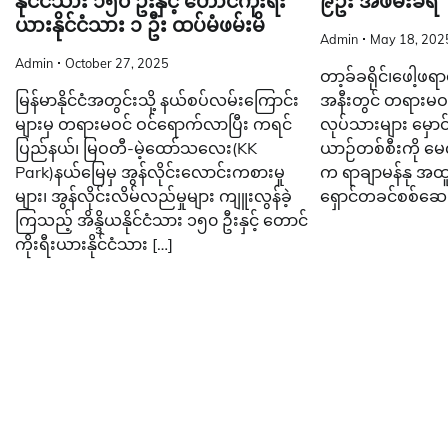
နိုင်ငံသား ၁၅၀ ဦးနှင့် တောင်ကိုးရီး
၉ဦး အဖမ်းခံရ
ယားနိုင်ငံသား ၁ ဦး ထပ်မံဖမ်းမိ
Admin
May 18, 202
Admin
October 27, 2025
တာ့ခ်ခရိုင်၊ဖေါ့ဖရ
မြန်မာနိုင်ငံအတွင်းသို့ နယ်စပ်လမ်းကြောင်း
အနီးတွင် တရားမဝင်
များမှ တရားမဝင် ဝင်ရောက်လာပြီး ကရင်
လုပ်သားများ မှော
ပြည်နယ်၊ မြဝတီ-မဲ့ထော်သလေး(KK
ယာဉ်တစ်စီးကို မေ
Park)နယ်မြေမှ အွန်လိုင်းလောင်းကစားမှု
က ရာချာမန်နု အထူ
များ၊ အွန်လိုင်းလိမ်လည်မှုများ ကျူးလွန်ခဲ့
ရှောင်တခင်စစ်ဆေးခ
ကြသည့် အိန္ဒိယနိုင်ငံသား ၁၅၀ ဦးနှင့် တောင်
ကိုးရီးယားနိုင်ငံသား […]