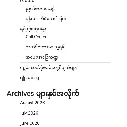
ကံစမ်းမဲ
ဉာဏ်စမ်းပဟေဠိ
ဖုန်းဘေလ်မဲဖောက်ခြင်း
ရင်ဖွင့်ဆွေးနွေး
Call Center
သတင်းစကားပေးပို့ရန်
အမေး/အဖြေကဏ္ဍ
ရွေးကောက်ပွဲစိစစ်တွေ့ရှိချက်များ
ပျိုမေVlog
Archives များနှစ်အလိုက်
August 2026
July 2026
June 2026