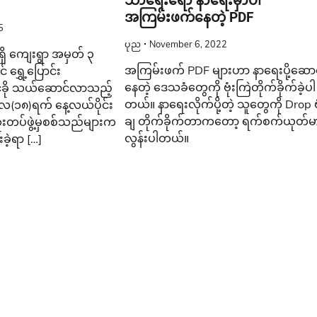
သာရေးရော နာရေးမှာပါ
အကြမ်းဖက်နေတဲ့ PDF
5
ပုည
November 6, 2022
ာရှိ ကျေးရွာ အမှတ် ၃
အကြမ်းဖက် PDF များဟာ နာရေးပို့ဆော
 ရွှေ့ပြောင်း
နေတဲ့ ဒေသခံတွေကို ဗုံးကြဲတိုက်ခိုက်ခဲ့ပါ
င်ခို သယ်ဆောင်လာသည့်
တယ်။ နာရေးလိုက်ပို့တဲ့ သူတွေကို Drop ဗု
လ(၁၈)ရက် နေ့လယ်ပိုင်း
ချ တိုက်ခိုက်တာကတော့ ရက်စက်ယုတ်မ
းတပ်ဖွဲ့မှစစ်သည်များက
လွန်းပါတယ်။
ဲ့ရာ […]