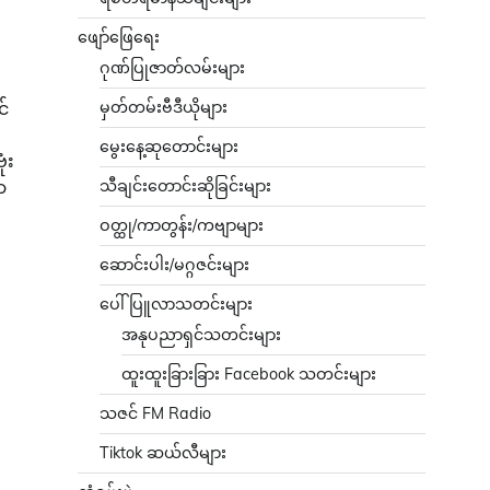
ဖျော်ဖြေရေး
ဂုဏ်ပြုဇာတ်လမ်းများ
င်
မှတ်တမ်းဗီဒီယိုများ
မွေးနေ့ဆုတောင်းများ
ံး
ာ
သီချင်းတောင်းဆိုခြင်းများ
ဝတ္ထု/ကာတွန်း/ကဗျာများ
ဆောင်းပါး/မဂ္ဂဇင်းများ
ပေါ်ပြူလာသတင်းများ
အနုပညာရှင်သတင်းများ
ထူးထူးခြားခြား Facebook သတင်းများ
သဇင် FM Radio
Tiktok ဆယ်လီများ