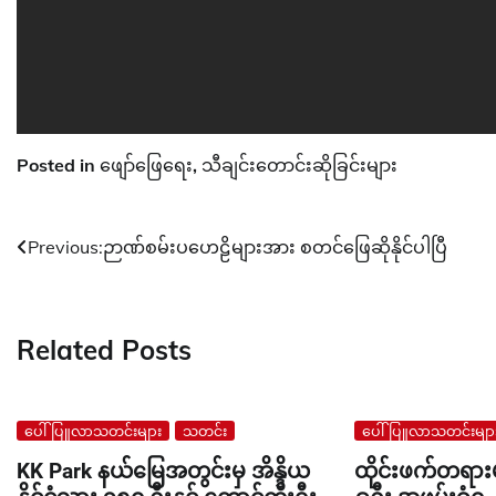
Posted in
ဖျော်ဖြေရေး
,
သီချင်းတောင်းဆိုခြင်းများ
Post
Previous:
ဉာဏ်စမ်းပဟေဠိများအား စတင်ဖြေဆိုနိုင်ပါပြီ
navigation
Related Posts
ပေါ်ပြူလာသတင်းများ
သတင်း
ပေါ်ပြူလာသတင်းမျာ
KK Park နယ်မြေအတွင်းမှ အိန္ဒိယ
ထိုင်းဖက်တရား