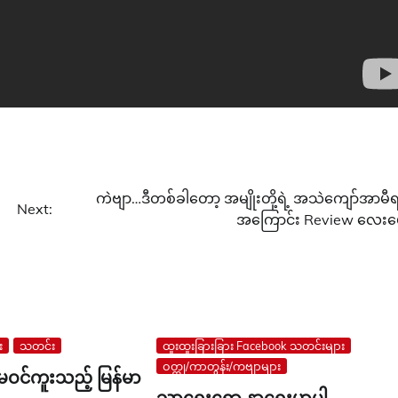
ကဲဗျာ…ဒီတစ်ခါတော့ အမျိုးတို့ရဲ့ အသဲကျော်အာမီရ
Next:
အကြောင်း Review လေးပေ
း
သတင်း
ထူးထူးခြားခြား Facebook သတင်းများ
ဝတ္ထု/ကာတွန်း/ကဗျာများ
မဝင်ကူးသည့် မြန်မာ