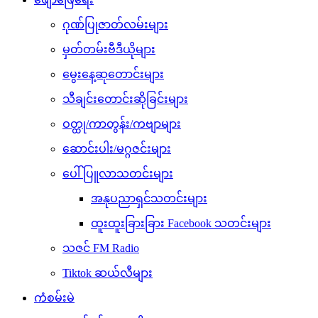
ဂုဏ်ပြုဇာတ်လမ်းများ
မှတ်တမ်းဗီဒီယိုများ
မွေးနေ့ဆုတောင်းများ
သီချင်းတောင်းဆိုခြင်းများ
ဝတ္ထု/ကာတွန်း/ကဗျာများ
ဆောင်းပါး/မဂ္ဂဇင်းများ
ပေါ်ပြူလာသတင်းများ
အနုပညာရှင်သတင်းများ
ထူးထူးခြားခြား Facebook သတင်းများ
သဇင် FM Radio
Tiktok ဆယ်လီများ
ကံစမ်းမဲ