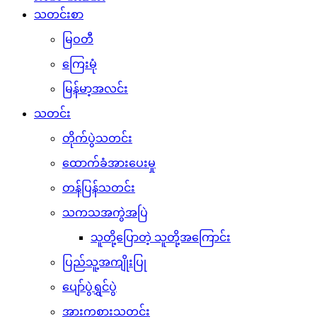
သတင်းစာ
မြဝတီ
ကြေးမုံ
မြန်မာ့အလင်း
သတင်း
တိုက်ပွဲသတင်း
ထောက်ခံအားပေးမှု
တန်ပြန်သတင်း
သကသအကွဲအပြဲ
သူတို့ပြောတဲ့ သူတို့အကြောင်း
ပြည်သူ့အကျိုးပြု
ပျော်ပွဲရွှင်ပွဲ
အားကစားသတင်း